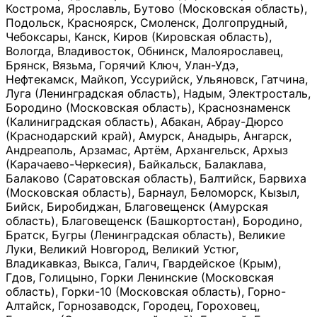
Кострома, Ярославль, Бутово (Московская область),
Подольск, Красноярск, Смоленск, Долгопрудный,
Чебоксары, Канск, Киров (Кировская область),
Вологда, Владивосток, Обнинск, Малоярославец,
Брянск, Вязьма, Горячий Ключ, Улан-Удэ,
Нефтекамск, Майкоп, Уссурийск, Ульяновск, Гатчина,
Луга (Ленинградская область), Надым, Электросталь,
Бородино (Московская область), Краснознаменск
(Калиниградская область), Абакан, Абрау-Дюрсо
(Краснодарский край), Амурск, Анадырь, Ангарск,
Андреаполь, Арзамас, Артём, Архангельск, Архыз
(Карачаево-Черкесия), Байкальск, Балаклава,
Балаково (Саратовская область), Балтийск, Барвиха
(Московская область), Барнаул, Беломорск, Кызыл,
Бийск, Биробиджан, Благовещенск (Амурская
область), Благовещенск (Башкортостан), Бородино,
Братск, Бугры (Ленинградская область), Великие
Луки, Великий Новгород, Великий Устюг,
Владикавказ, Выкса, Галич, Гвардейское (Крым),
Гдов, Голицыно, Горки Ленинские (Московская
область), Горки-10 (Московская область), Горно-
Алтайск, Горнозаводск, Городец, Гороховец,