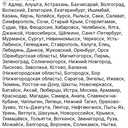
Адлер, Алушта, Астрахань, Бахчисарай, Волгоград, Волжский, Евпатория, Екатеринбург, Ишимбай, Казань, Керчь, Копейск, Курск, Рыльск, Саки, Салават, Симферополь, Сочи, Старый Крым, Стерлитамак, Судак, Уфа, Феодосия, Хабаровск, Челябинск, Ялта, Джанкой, Новосибирск, Щёлкино, Санкт-Петербург, Мурманск, Сургут, Невинномысск, Черкесск, Усть-Лабинск, Геленджик, Ставрополь, Калуга, Елец, Лебедянь, Данков, Жуковский, Оренбург, Орск (Оренбургская область), Магнитогорск, Пермь, Зеленоград, Солнечногорск, Нижний Новгород, Лысково, Заволжье, Кстово, Балахна (Нижегородская область), Богородск, Бор (Нижегородская область), Саратов, Энгельс, Ижевск, Тюмень, Ростов-на-Дону, Шахты, Новочеркасск, Батайск, Аксай, Люберцы, Истра, Москва, Армавир, Краснодар, Магадан, Самара, Анапа, Славянск-на-Кубани, Чаплыгин, Липецк, Нижний Тагил, Орехово-Зуево, Усть-Джегута, Лянтор, Нефтеюганск, Пыть-Ях, Урень, Ветлуга, Шахунья, Новороссийск, Крымск, Тимашёвск, Тольятти, Воткинск, Звенигород, Руза, Можайск, Белгород, Воронеж, Соликамск, Нытва, Лысьва (Пермский край), Чусовой, Кунгур, Краснокамск, Миасс, Губаха, Тула, Новомосковск, Донской, Омск, Льгов, Мытищи, Королёв, Ивантеевка, Балашиха, Семилуки, Кудымкар, Старый Оскол, Оса (Пермский край), Одинцово (Московская область), Ханты-Мансийск, Лабинск, Темрюк, Курганинск, Белореченск (Краснодарский край), Алупкa, Губкин, Рязань, Калининград, Усть-Илимск, Фрязино, Минеральные Воды, Пятигорск, Кострома, Ярославль, Коркино, Верхняя Пышма, Подольск, Красноярск, Смоленск, Долгопрудный, Чебоксары, Калачинск, Канск, Киров (Кировская область), Вологда, Рославль, Владивосток, Обнинск, Балабаново (Калужская область), Малоярославец, Брянск, Видное, Ярцево, Вязьма, Гагарин, Приволжск, Фурманов, Чайковский, Кинешма, Горячий Ключ, Улан-Удэ, Туймазы, Дюртюли, Альметьевск, Нефтекамск, Хадыженск, Апшеронск, Майкоп, Уссурийск, Ульяновск, Гатчина, Луга (Ленинградская область), Надым, Ногинск, Электросталь, Железнодорожный (Московская область), Бутурлиновка, Кириллов, Краснознаменск (Калиниградская область), Мышкин, Томмот, Холм, Абакан, Абдулино, Агидель, Агрыз, Адыгейск, Азнакаево, Алатырь, Алдан, Алейск, Александров, Александровск, Алексеевка (Белгородская обл.), Алексин, Амурск, Анадырь, Ангарск, Андреаполь, Анжеро-Судженск, Анива, Апатиты, Арамиль, Ардон, Арзамас, Аркадак, Арсеньев, Артём, Артёмовский, Архангельск, Асбест, Асино, Аткарск, Ахтубинск, Аша, Бабаево (Вологодская область), Бавлы (Республика Татарстан), Байкальск, Бакал, Баксан, Балаклава, Балаково (Саратовская область), Балашов (Саратовская область), Балтийск, Барабинск, Барнаул, Барыш (Ульяновская область), Бежецк, Белая Калитва (Ростовская область), Белебей, Белогорск (Крым), Белозерск, Белокуриха, Беломорск, Белоозёрский (Московская область), Белорецк (Республика Башкортостан), Кызыл, Белоярский (Ханты-Мансийский АО), Бердск, Березники (Пермский край), Берёзовский (Кемеровская область), Берёзовский (Свердловская область), Беслан, Бийск, Бикин, Билибино, Биробиджан, Благовещенск (Амурская область), Благовещенск (Башкортостан), Бобров, Богородицк, Боготол, Богучар, Бокситогорск (Ленинградская область), Бологое (Тверская область), Болхов, Большой Камень (Приморский край), Борисоглебск (Воронежская область), Боровичи (Новгородская область), Боровск, Бородино, Братск, Бронницы (Московская область), Бугульма (Республика Татарстан), Бугуруслан (Оренбургская область), Буинск, Буй, Буйнакск, Валдай, Валуйки, Велиж, Великие Луки, Великий Новгород, Великий Устюг, Вельск, Венёв, Верещагино, Верхнеуральск, Верхний Уфалей, Верхняя Салда, Верхняя Тура, Весьегонск, Вилючинск, Вихоревка, Вичуга, Владикавказ, Волгодонск, Волгореченск, Володарск, Волосово, Волчанск, Вольск, Воркута, Ворсма, Всеволожск (Ленинградская область), Вуктыл, Выкса, Высоковск, Высоцк, Вытегра, Вышний Волочёк, Вяземский, Вязники, Вятские Поляны, Нея, Шилка, Гаврилов Посад, Гаврилов-Ям, Гай, Галич, Гдов, Голицыно, Горно-Алтайск, Горнозаводск, Горняк, Городец, Гороховец, Гремячинск, Грозный, Грязи, Грязовец, Губкинский, Гуково, Гулькевичи, Гурьевск (Калининградская область), Гурьевск (Кемеровская область), Гусев, Гусь-Хрустальный, Давлеканово, Далматово, Дальнегорск, Дегтярск, Дедовск, Демидов, Дербент, Десногорск, Дзержинск, Дзержинский (Московская область), Дивногорск, Димитровград, Дмитровск, Дно, Добрянка, Долинск, Домодедово, Донецк (ДНР), Дорогобуж, Дрезна, Дубна, Дудинка, Духовщина, Дятьково, Егорьевск, Елабуга, Елизово, Ельня (Будет изменено название), Емва, Енисейск, Ермолино, Ершов, Ессентуки, Ефремов, Железноводск, Железногорск (Красноярский край), Железногорск (Курская область), Железногорск-Илимский, Жигулёвск, Жиздра, Жирновск, Жуков, Жуковка, Заводоуковск, Заволжск, Задонск, Заинск, Заозёрный, Заозёрск, Западная Двина, Заполярный, Зарайск, Заречный (Пензенская область), Заречный (Свердловская область), Заринск, Звенигово, Зверево, Зеленогорск ( Ленинградская обл. ), Зеленоградск, Зеленодольск, Зеленокумск, Зерноград, Зима, Змеиногорск, Зубцов, Ивангород, Иваново, Ивдель, Избербаш, Изобильный, Иланский, Инза, Инкерман, Инта, Ипатово, Искитим, Йошкар-Ола, Кадников, Калач, Калач-на-Дону, Калининск, Калтан, Калязин, Камбарка, Каменка (Пензенская область), Каменногорск (Ленинградская область), Каменск-Уральский, Каменск-Шахтинский, Камень-на-Оби, Камешково, Камышин, Канаш, Кандалакша, Карабаново, Карабаш, Карачаевск, Каргат, Каргополь, Карпинск, Карталы, Касимов, Касли, Каспийск, Катав-Ивановск, Катайск, Качканар, Кашин, Кашира, Кемерово, Кемь, Кизел, Кизилюрт, Кизляр, Кимовск, Кимры, Кингисепп, Кинель, Киреевск, Киренск, Киржач, Кириши, Кирово-Чепецк, Кировск (Ленинградская область), Кировск (Мурманская область), Кирсанов, Киселёвск, Кисловодск, Климовск, Клинцы, Княгинино, Ковдор, Ковров, Когалым, Козельск, Козьмодемьянск, Кола, Кологрив, Колпашево, Колпино, Кольчугино, Комсомольск, Комсомольск-на-Амуре, Конаково, Кондопога, Кондрово, Константиновск, Кораблино, Кореновск, Корсаков, Коряжма, Костерёво, Костомукша, Котельники, Котельниково, Котельнич, Котлас, Котовск, Кохма, Красноармейск (Московская область), Краснозаводск, Краснознаменск (Московская область), Краснокаменск, Краснослободск (Волгоградская область), Краснотурьинск, Красноуральск, Красный Сулин, Кремёнки, Кропоткин, Кубинка, Кувшиново (Тверская область), Кудрово, Кулебаки, Кумертау, Курлово, Куровское, Куртамыш, Курчатов, Куса, Кушва, Кыштым, Лабытнанги, Лагань, Лаишево (Республика Татарстан), Лакинск, Лангепас, Лахденпохья, Ленинск-Кузнецкий, Ленск (Республика Саха), Лермонтов (Ставропольский край), Лесозаводск (Приморский край), Лесосибирск, Ливны (Орловская область), Ликино-Дулёво, Липки (Тульская область), Лиски (Воронежская область), Лихославль, Лодейное Поле, Ломоносов (Санкт-Петербург), Лосино-Петровский, Лукоянов, Луховицы, Лыткарино, Любань (Ленинградская область), Любим, Людиново, Магас, Майский, Макаров, Малая Вишера, Малгобек, Мамадыш, Мамоново, Мантурово, Маркс, Махачкала, Мглин, Мегион, Медвежьегорск, Медногорск, Медынь, Меленки, Мелеуз, Менделеевск, Мещовск, Микунь, Миллерово, Минусинск, Миньяр, Мирный (Архангельская область), Мирный (Якутия), Михайловка (Город), Михайловск (Свердловская область), Михайловск (Ставропольский край), Могоча, Можга, Моздок, Мончегорск, Морозовск, Моршанск, Мосальск, Муравленко, Мурино, Муром, Мценск, Мыски, Набережные Челны, Навашино (Нижегородская область), Назарово (Красноярский край), Назрань, Нальчик, Наро-Фоминск, Нарткала, Нарьян-Мар, Находка, Невель (Псковская область), Невельск, Невьянск, Нелидово (Тверская область), Неман, Нерехта (Костромская область), Нерюнгри, Нестеров, Нефтегорск (Самарская область), Нефтекумск, Нижневартовск, Нижнекамск (Республика Татарстан), Нижнеудинск, Нижние Серги, Нижний Ломов, Нижняя Тура, Николаевск-на-Амуре, Никольск (Вологодская область), Никольск (Пензенская область), Новая Ладога, Новая Ляля, Новоалександровск, Новоалтайск, Нововоронеж, Новодвинск, Новозыбков, Новокубанск, Новокуйбышевск, Новомичуринск, Новопавловск, Новоржев, Новосокольники, Новотроицк, Новоульяновск, Новоуральск, Новохопёрск, Новочебоксарск, Новошахтинск, Новый Оскол, Новый Уренгой, Норильск, Нурлат, Нягань, Нязепетровск, Няндома, Облучье, Обоянь, Озёрск (Калининградская область), Озёрск (Челябинская область), Озёры, Октябрьск (Самарская область), Октябрьский (Башкортостан), Окуловка (Новгородская область), Оленегорск, Олонец, Онега, Опочка, Осинники, Осташков, Остров, Острогожск, Отрадный, Оха, Павлово, Павловск (Воронежская область), Павловск (Санкт-Петербург), Павловский Посад, Партизанск, Певек, Пенза, Первоуральск, Перевоз, Пересвет, Переславль-Залесский, Пестово (Новгородская область), Петрозаводск, Петропавловск-Камчатский, Печоры, Пикалёво, Пионерский, Питкяранта, Плавск, Плёс, Подпорожье, Покачи, Покров, Покровск, Полесск, Полысаево, Полярные Зори, Полярный, Поронайск, Порхов, Похвистнево, Почеп, Починок, Пошехонье, Правдинск, Приморск (Калининградская область), Приморско-Ахтарск, Приозерск, Прокопьевск, Протвино, Прохладный, Пугачёв, Пудож, Пустошка, Пушкино, Пущино, Пыталово, Радужный (Владимирская область), Радужный (Ханты-Мансийский АО), Райчихинск, Раменское, Рассказово, Ревда, Реж, Реутов, Родники, Россошь, Ростов (Ярославская обл.), Рошаль, Ртищево, Рубцовск, Рузаевка, Рыбинск, Рыбное, Ряжск, Салехард, Сальск, Саранск, Сарапул, Саров, Сасово, Сатка, Сафоново, Саяногорск, Саянск, Светлогорск, Светлоград, Светлый, Светогорск (Ленинградская область), Свободный, Себеж, Северобайкальск, Северодвинск, Североуральск, Сегежа, Семикаракорск, Сенгилей, Серафимович, Сергач, Сергиев Посад, Сердобск, Сертолово (Ленинградская область), Сестрорецк (Ленинградская область), Сибай, Скопин, Славгород, Сланцы, Слободской, Слюдянка, Собинка, Советск (Кировская область), Советск (Калининградская область), Советск (Тульская область), Советская Гавань, Советский (Ханты-Мансийский АО), Сокол (Вологодская область), Солигалич, Соль-Илецк, Сольцы, Сортавала, Сосенский, Сосновоборск, Сосновый Бор (Ленинградская область), Сосногорск, Спас-Клепики, Спасск-Рязанский, С