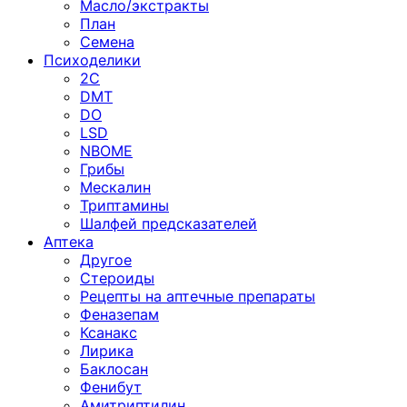
Масло/экстракты
План
Семена
Психоделики
2C
DMT
DO
LSD
NBOME
Грибы
Мескалин
Триптамины
Шалфей предсказателей
Аптека
Другое
Стероиды
Рецепты на аптечные препараты
Феназепам
Ксанакс
Лирика
Баклосан
Фенибут
Амитриптилин