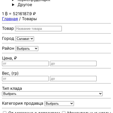
Другoе
1 ₿ = 5216187.9 ₽
Главная
/
Товары
Товар
Город
Район
Цена, ₽
Вес, (гр)
Тип клада
Категория продавца