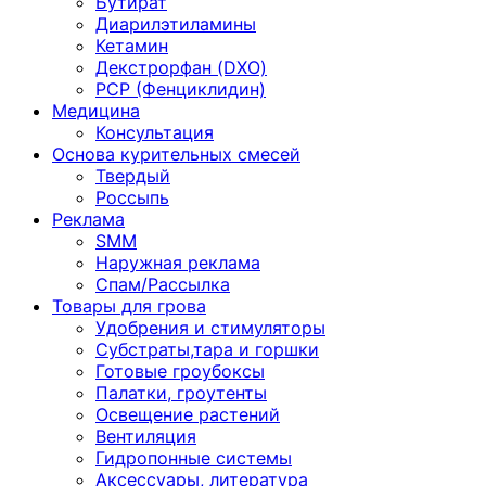
Бутират
Диарилэтиламины
Кетамин
Декстрорфан (DXO)
PCP (Фенциклидин)
Медицина
Консультация
Основа курительных смесей
Твердый
Россыпь
Реклама
SMM
Наружная реклама
Спам/Рассылка
Товары для грова
Удобрения и стимуляторы
Субстраты,тара и горшки
Готовые гроубоксы
Палатки, гроутенты
Освещение растений
Вентиляция
Гидропонные системы
Аксессуары, литература