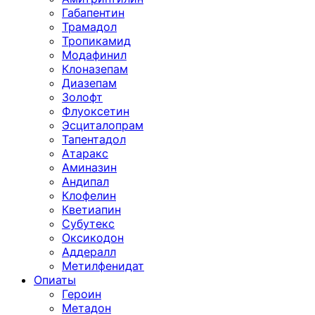
Габапентин
Трамадол
Тропикамид
Модафинил
Клоназепам
Диазепам
Золофт
Флуоксетин
Эсциталопрам
Тапентадол
Атаракс
Аминазин
Андипал
Клофелин
Кветиапин
Субутекс
Оксикодон
Аддералл
Метилфенидат
Опиаты
Героин
Метадон