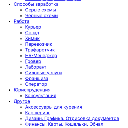
Способы заработка
Серые схемы
Черные схемы
Работа
Курьер
Склад
Химик
Перевозчик
Трафаретчик
HR-Менеджер
Гровер
Лаборант
Силовые услуги
Франшиза
Оператор
Юриспруденция
Консультация
Другoе
Аксессуары для курения
Каршеринг
Дизайн. Графика. Отрисовка документов
Финансы. Карты. Кошельки. Обнал