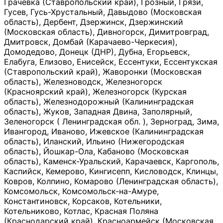
Грачевка (Ставропольский край), Грозный, Грязи,
Гусев, Гусь-Хрустальный, Давыдово (Московская
область), Дербент, Дзержинск, Дзержинский
(Московская область), Дивногорск, Димитровград,
Дмитровск, Домбай (Карачаево-Черкесия),
Домодедово, Донецк (ДНР), Дубна, Егорьевск,
Елабуга, Елизово, Енисейск, Ессентуки, Ессентукская
(Ставропольский край), Жаворонки (Московская
область), Железноводск, Железногорск
(Красноярский край), Железногорск (Курская
область), Железнодорожный (Калининградская
область), Жуков, Западная Двина, Заполярный,
Зеленогорск ( Ленинградская обл. ), Зерноград, Зима,
Ивангород, Иваново, Ижевское (Калининградская
область), Иланский, Ильино (Нижегородская
область), Йошкар-Ола, Кабаново (Московская
область), Каменск-Уральский, Карачаевск, Каргополь,
Каспийск, Кемерово, Кингисепп, Кисловодск, Клинцы,
Ковров, Колпино, Комарово (Ленинградская область),
Комсомольск, Комсомольск-на-Амуре,
Константиновск, Корсаков, Котельники,
Котельниково, Котлас, Красная Поляна
(Краснодарский край), Красноармейск (Московская