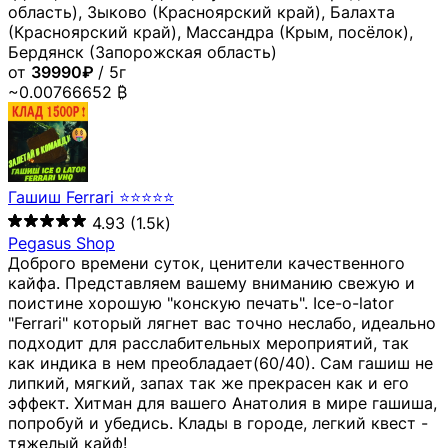
область), Зыково (Красноярский край), Балахта
(Красноярский край), Массандра (Крым, посёлок),
Бердянск (Запорожская область)
от
39990₽
/ 5г
~0.00766652 ₿
Гашиш Ferrari ⭐⭐⭐⭐⭐
4.93
(1.5k)
Pegasus Shop
Доброго времени суток, ценители качественного
кайфа. Представляем вашему вниманию свежую и
поистине хорошую "конскую печать". Ice-o-lator
"Ferrari" который лягнет вас точно неслабо, идеально
подходит для расслабительных мероприятий, так
как индика в нем преобладает(60/40). Сам гашиш не
липкий, мягкий, запах так же прекрасен как и его
эффект. Хитман для вашего Анатолия в мире гашиша,
попробуй и убедись. Клады в городе, легкий квест -
тяжелый кайф!