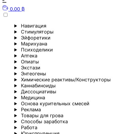
0.00 ₿
Навигация
Стимуляторы
Эйфоретики
Марихуана
Психоделики
Аптека
Опиаты
Экстази
Энтеогены
Химические реактивы/Конструкторы
Каннабиноиды
Диссоциативы
Медицина
Основа курительных смесей
Реклама
Товары для грова
Способы заработка
Работа
Юриспруденция