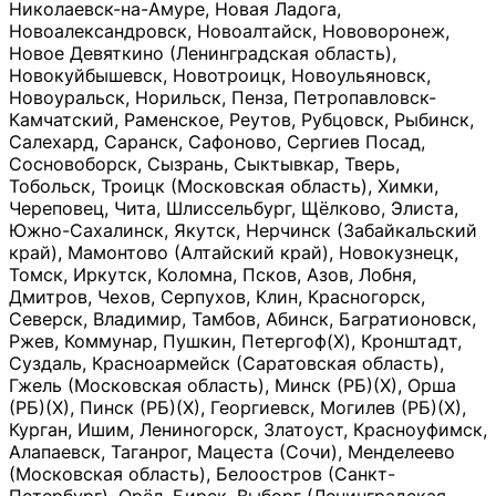
Николаевск-на-Амуре, Новая Ладога,
Новоалександровск, Новоалтайск, Нововоронеж,
Новое Девяткино (Ленинградская область),
Новокуйбышевск, Новотроицк, Новоульяновск,
Новоуральск, Норильск, Пенза, Петропавловск-
Камчатский, Раменское, Реутов, Рубцовск, Рыбинск,
Салехард, Саранск, Сафоново, Сергиев Посад,
Сосновоборск, Сызрань, Сыктывкар, Тверь,
Тобольск, Троицк (Московская область), Химки,
Череповец, Чита, Шлиссельбург, Щёлково, Элиста,
Южно-Сахалинск, Якутск, Нерчинск (Забайкальский
край), Мамонтово (Алтайский край), Новокузнецк,
Томск, Иркутск, Коломна, Псков, Азов, Лобня,
Дмитров, Чехов, Серпухов, Клин, Красногорск,
Северск, Владимир, Тамбов, Абинск, Багратионовск,
Ржев, Коммунар, Пушкин, Петергоф(Х), Кронштадт,
Суздаль, Красноармейск (Саратовская область),
Гжель (Московская область), Минск (РБ)(Х), Орша
(РБ)(Х), Пинск (РБ)(Х), Георгиевск, Могилев (РБ)(Х),
Курган, Ишим, Лениногорск, Златоуст, Красноуфимск,
Алапаевск, Таганрог, Мацеста (Сочи), Менделеево
(Московская область), Белоостров (Санкт-