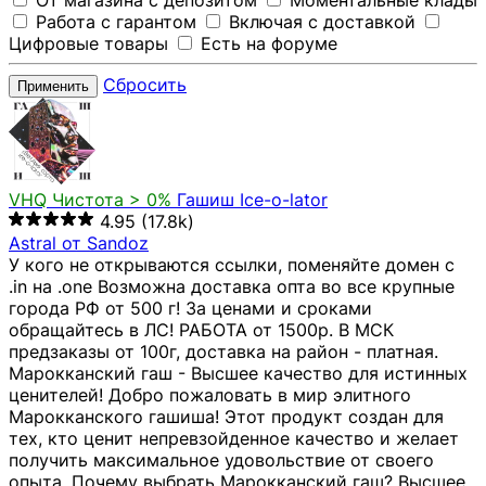
От магазина с депозитом
Моментальные клады
Работа с гарантом
Включая с доставкой
Цифровые товары
Есть на форуме
Сбросить
Применить
VHQ
Чистота > 0%
Гашиш Ice-o-lator
4.95
(17.8k)
Astral от Sandoz
У кого не открываются ссылки, поменяйте домен с
.in на .one Возможна доставка опта во все крупные
города РФ от 500 г! За ценами и сроками
обращайтесь в ЛС! РАБОТА от 1500р. В МСК
предзаказы от 100г, доставка на район - платная.
Марокканский гаш - Высшее качество для истинных
ценителей! Добро пожаловать в мир элитного
Марокканского гашиша! Этот продукт создан для
тех, кто ценит непревзойденное качество и желает
получить максимальное удовольствие от своего
опыта. Почему выбрать Марокканский гаш? Высшее