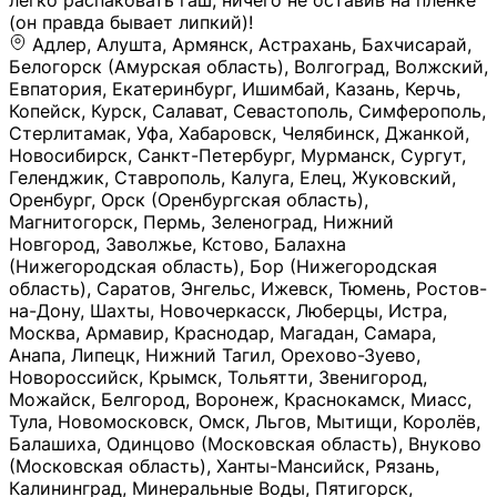
легко распаковать гаш, ничего не оставив на плёнке
(он правда бывает липкий)!
Адлер, Алушта, Армянск, Астрахань, Бахчисарай,
Белогорск (Амурская область), Волгоград, Волжский,
Евпатория, Екатеринбург, Ишимбай, Казань, Керчь,
Копейск, Курск, Салават, Севастополь, Симферополь,
Стерлитамак, Уфа, Хабаровск, Челябинск, Джанкой,
Новосибирск, Санкт-Петербург, Мурманск, Сургут,
Геленджик, Ставрополь, Калуга, Елец, Жуковский,
Оренбург, Орск (Оренбургская область),
Магнитогорск, Пермь, Зеленоград, Нижний
Новгород, Заволжье, Кстово, Балахна
(Нижегородская область), Бор (Нижегородская
область), Саратов, Энгельс, Ижевск, Тюмень, Ростов-
на-Дону, Шахты, Новочеркасск, Люберцы, Истра,
Москва, Армавир, Краснодар, Магадан, Самара,
Анапа, Липецк, Нижний Тагил, Орехово-Зуево,
Новороссийск, Крымск, Тольятти, Звенигород,
Можайск, Белгород, Воронеж, Краснокамск, Миасс,
Тула, Новомосковск, Омск, Льгов, Мытищи, Королёв,
Балашиха, Одинцово (Московская область), Внуково
(Московская область), Ханты-Мансийск, Рязань,
Калининград, Минеральные Воды, Пятигорск,