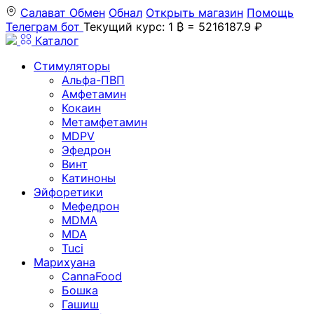
Салават
Обмен
Обнал
Открыть магазин
Помощь
Телеграм бот
Текущий курс: 1 ₿ = 5216187.9 ₽
Каталог
Стимуляторы
Альфа-ПВП
Амфетамин
Кокаин
Метамфетамин
MDPV
Эфедрон
Винт
Катиноны
Эйфоретики
Мефедрон
MDMA
MDA
Tuci
Марихуана
CannaFood
Бошка
Гашиш