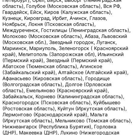
Петербург), Орёл, Бирск, Выборг (Ленинградская
область), Голубое (Московская область), Вся РФ,
Гвардейск, Ейск, Киров (Калужская область),
Кузнецк, Кировград, Ирбит, Ачинск, Глазов,
Ноябрьск, Локня (Псковская область),
Междуреченск, Гостилицы (Ленинградская область),
Молоково (Московская область), Абаза, Львовский
(Московская обл.), Звездный городок, Луганск,
Мариинск, Мариуполь, Зеленогорск ( Красноярский
край), Мелитополь (Запорожская обл), Ильинский
(Пермский край), Звездный (Пермский край),
Абатское (Тюменская область), Агинское
(Забайкальский край), Алтайское (Алтайский край),
Афанасьево (Кировская область), Городище
(Волгоградская область), Долгое (Орловская
область), Емельяново (Красноярский край),
Забайкальск, Корнево (Калининградская область),
Красногородск (Псковская область), Куйбышево
(Ростовская область), Куйтун (Иркутская область),
Лермонтово (Краснодарский край), Мальта
(Иркутская область), Мельниково (Томская область),
Нижнеангарск (Республика Бурятия), Горловка
(ДНР), Макеевка (ДНР), Лукино (Нижегородская