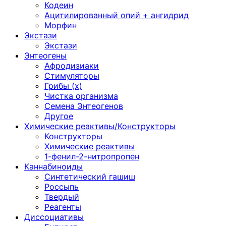
Кодеин
Ацитилированный опий + ангидрид
Морфин
Экстази
Экстази
Энтеогены
Афродизиаки
Стимуляторы
Грибы (х)
Чистка организма
Семена Энтеогенов
Другое
Химические реактивы/Конструкторы
Конструкторы
Химические реактивы
1-фенил-2-нитропропен
Каннабиноиды
Синтетический гашиш
Россыпь
Твердый
Реагенты
Диссоциативы