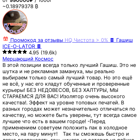
от
990000₽
/ 1000г
~0.18979378 ₿
Промокод за отзывы
HQ
Чистота > 0%
🍫 Гашиш
ICE-O-LATOR 🍫
4.95
(19.6k)
Мерцающий Космос
В этой позиции всегда только лучший Гашиш. Это не
шутка и не рекламная замануха, мы реально
выбираем только самый лучший товар. Но это ещё
не всё, у нас его кладут обученные и проверенные
курьеры! БЕЗ НЕДОВЕСОВ, БЕЗ ХАЛТУРЫ, МЫ
СТАРАЕМСЯ ДЛЯ ВАС! Изолятор очень высокого
качества!. Эффект на уровне топовых печатей. В
разных городах может незначительно отличаться по
качеству, но можете быть уверены, тут всегда самое
лучшее что есть в вашем городе! -Перед
применением советуем положить пак в холодное
место, на пару минут!⠀ Так ты сможешь быстро и