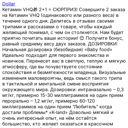
Dollar
Кетамин VHQ🎁 2+1 = СЮРПРИЗ! Совершите 2 заказа
на Кетамин VHQ (одинакового или разного веса) в
течение одного дня. Делитесь в отзывах своими
трипами и рассказами о товаре, чтобы каждый
желающий понимал, с чем он столкнется. Нам будет
приятно почитать ваши истории! 😊 Получите бонус,
равный среднему весу двух заказов. ДОЗИРОВКИ:
Начальная дозировка (безобидная) «Baby food»
Идеально подходит для первого знакомства и
новичков. Перенесет вас в светлую, теплую и мягкую
атмосферу, где вы почувствуете состояние
спокойствия и безмятежности младенца. Визуальные
изменения маловероятны, ведь смысл такого трипа
в тактильной и ментальной смене восприятия
окружающего мира. Дозировки: интраназально – 0,3
мг/кг, примерно 15-30 миллиграммов на один прием
перорально – 1,2 мг/кг, примерно 60-120
миллиграммов на один прием "Любитель" когда
достали проблемы* «K-land» Довольно мягкий и
очень интересный опыт, на нём остаётся
большиство, кто желает оказаться в красочном