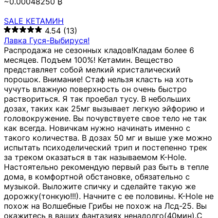
~0.00048250 ₿
SALE КЕТАМИН
4.54
(13)
Лавка Гуся-Выбируся!
Распродажа не сезонных кладов!Кладам более 6
месяцев. Подъем 100%! Кетамин. Вещество
представляет собой мелкий кристалический
порошок. Внимание! Стаф нельзя класть на хоть
чучуть влажную поверхность он очень быстро
раствориться. Я так проебал тусу. В небольших
дозах, таких как 25мг вызывает легкую эйфорию и
головокружение. Вы почувствуете свое тело не так
как всегда. Новичкам нужно начинать именно с
такого количества. В дозах 50 мг и выше уже можно
испытать психоделический трип и постепенно трек
за треком оказаться в так называемом К-Hole.
Настоятельно рекомендую первый раз быть в тепле
дома, в комфортной обстановке, обязательно с
музыкой. Выложите спичку и сделайте такую же
дорожку(тонкую!!!). Начните с ее половины. K-Hole не
похож на Волшебные Грибы не похож на Лсд-25. Вы
окажитесь в ваших фантазиях ненадолго(40мин).С