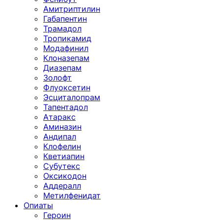
Амитриптилин
Габапентин
Трамадол
Тропикамид
Модафинил
Клоназепам
Диазепам
Золофт
Флуоксетин
Эсциталопрам
Тапентадол
Атаракс
Аминазин
Андипал
Клофелин
Кветиапин
Субутекс
Оксикодон
Аддералл
Метилфенидат
Опиаты
Героин