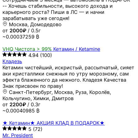
-- Хочешь стабильности, высокого дохода и
карьерного роста? Пиши в ЛС — и начни
зарабатывать уже сегодня!
Москва, Домодедово
от
2000₽
/ 0.5г
~0.00037259 ₿
VHQ
Чистота > 99%
Кетамин / Ketamine
4.94
(100)
Кладезь
Кетамин чистейший, искристый, рассыпчатый, сияет
аки кристаллики снежныя по утру морозному, сам
эфекта блаженного да нежного. Кладезя Качества
Знак присвоен по праву!
Санкт-Петербург, Москва, Руза, Королёв,
Кольчугино, Химки, Дмитров
от
2200₽
/ 0.3г
~0.00040985 ₿
★ Кетамин★ АКЦИЯ КЛАД В ПОДАРОК★
5
(72)
Mr. President