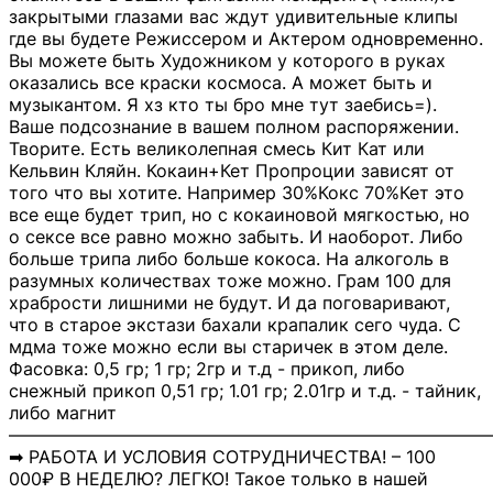
закрытыми глазами вас ждут удивительные клипы
где вы будете Режиссером и Актером одновременно.
Вы можете быть Художником у которого в руках
оказались все краски космоса. А может быть и
музыкантом. Я хз кто ты бро мне тут заебись=).
Ваше подсознание в вашем полном распоряжении.
Творите. Есть великолепная смесь Кит Кат или
Кельвин Кляйн. Кокаин+Кет Пропроции зависят от
того что вы хотите. Например 30%Кокс 70%Кет это
все еще будет трип, но с кокаиновой мягкостью, но
о сексе все равно можно забыть. И наоборот. Либо
больше трипа либо больше кокоса. На алкоголь в
разумных количествах тоже можно. Грам 100 для
храбрости лишними не будут. И да поговаривают,
что в старое экстази бахали крапалик сего чуда. С
мдма тоже можно если вы старичек в этом деле.
Фасовка: 0,5 гр; 1 гр; 2гр и т.д - прикоп, либо
снежный прикоп 0,51 гр; 1.01 гр; 2.01гр и т.д. - тайник,
либо магнит
―――――――――――――――――――――――――――
➡ РАБОТА И УСЛОВИЯ СОТРУДНИЧЕСТВА! – 100
000₽ В НЕДЕЛЮ? ЛЕГКО! Такое только в нашей