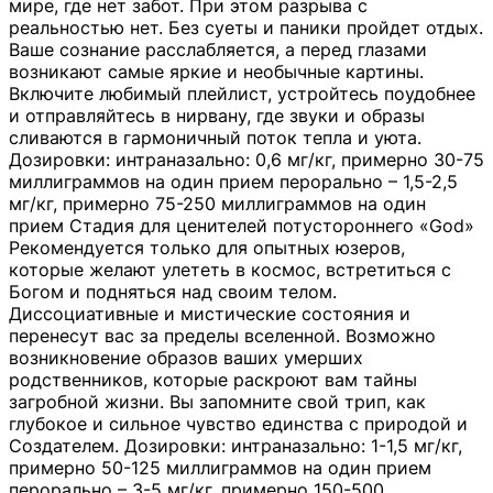
мире, где нет забот. При этом разрыва с
реальностью нет. Без суеты и паники пройдет отдых.
Ваше сознание расслабляется, а перед глазами
возникают самые яркие и необычные картины.
Включите любимый плейлист, устройтесь поудобнее
и отправляйтесь в нирвану, где звуки и образы
сливаются в гармоничный поток тепла и уюта.
Дозировки: интраназально: 0,6 мг/кг, примерно 30-75
миллиграммов на один прием перорально – 1,5-2,5
мг/кг, примерно 75-250 миллиграммов на один
прием Стадия для ценителей потустороннего «God»
Рекомендуется только для опытных юзеров,
которые желают улететь в космос, встретиться с
Богом и подняться над своим телом.
Диссоциативные и мистические состояния и
перенесут вас за пределы вселенной. Возможно
возникновение образов ваших умерших
родственников, которые раскроют вам тайны
загробной жизни. Вы запомните свой трип, как
глубокое и сильное чувство единства с природой и
Создателем. Дозировки: интраназально: 1-1,5 мг/кг,
примерно 50-125 миллиграммов на один прием
перорально – 3-5 мг/кг, примерно 150-500