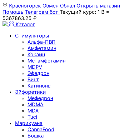
Красногорск
Обмен
Обнал
Открыть магазин
Помощь
Телеграм бот
Текущий курс: 1 ₿ =
5367863.25 ₽
Каталог
Стимуляторы
Альфа-ПВП
Амфетамин
Кокаин
Метамфетамин
MDPV
Эфедрон
Винт
Катиноны
Эйфоретики
Мефедрон
MDMA
MDA
Tuci
Марихуана
CannaFood
Бошка