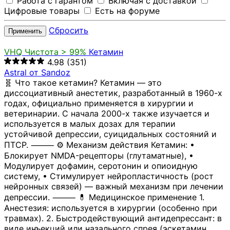
Работа с гарантом
Включая с доставкой
Цифровые товары
Есть на форуме
Сбросить
Применить
VHQ
Чистота > 99%
Кетамин
4.98
(351)
Astral от Sandoz
🧬 Что такое кетамин? Кетамин — это
диссоциативный анестетик, разработанный в 1960-х
годах, официально применяется в хирургии и
ветеринарии. С начала 2000-х также изучается и
используется в малых дозах для терапии
устойчивой депрессии, суицидальных состояний и
ПТСР. ⸻ ⚙️ Механизм действия Кетамин: •
Блокирует NMDA-рецепторы (глутаматные), •
Модулирует дофамин, серотонин и опиоидную
систему, • Стимулирует нейропластичность (рост
нейронных связей) — важный механизм при лечении
депрессии. ⸻ 💊 Медицинское применение 1.
Анестезия: используется в хирургии (особенно при
травмах). 2. Быстродействующий антидепрессант: в
виде инъекций или назального спрея (эскетамин,