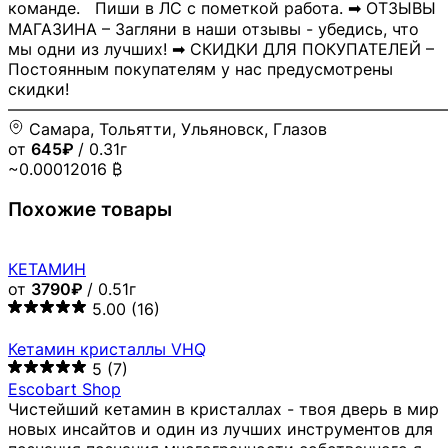
команде. Пиши в ЛС с пометкой работа. ➡ ОТЗЫВЫ
МАГАЗИНА – Загляни в наши отзывы - убедись, что
мы одни из лучших! ➡ СКИДКИ ДЛЯ ПОКУПАТЕЛЕЙ –
Постоянным покупателям у нас предусмотрены
скидки!
―――――――――――――――――――――――――――
Самара, Тольятти, Ульяновск, Глазов
от
645₽
/ 0.31г
~0.00012016 ₿
Похожие товары
КЕТАМИН
от
3790₽
/ 0.51г
5.00
(16)
Кетамин кристаллы VHQ
5
(7)
Escobart Shop
Чистейший кетамин в кристаллах - твоя дверь в мир
новых инсайтов и один из лучших инструментов для