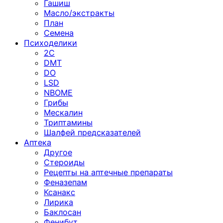
Гашиш
Масло/экстракты
План
Семена
Психоделики
2C
DMT
DO
LSD
NBOME
Грибы
Мескалин
Триптамины
Шалфей предсказателей
Аптека
Другое
Стероиды
Рецепты на аптечные препараты
Феназепам
Ксанакс
Лирика
Баклосан
Фенибут