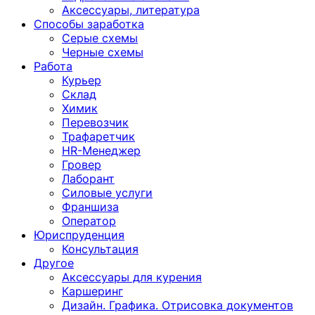
Аксессуары, литература
Способы заработка
Серые схемы
Черные схемы
Работа
Курьер
Склад
Химик
Перевозчик
Трафаретчик
HR-Менеджер
Гровер
Лаборант
Силовые услуги
Франшиза
Оператор
Юриспруденция
Консультация
Другoе
Аксессуары для курения
Каршеринг
Дизайн. Графика. Отрисовка документов