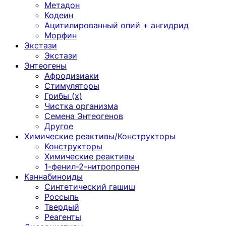
Метадон
Кодеин
Ацитилированный опий + ангидрид
Морфин
Экстази
Экстази
Энтеогены
Афродизиаки
Стимуляторы
Грибы (х)
Чистка организма
Семена Энтеогенов
Другое
Химические реактивы/Конструкторы
Конструкторы
Химические реактивы
1-фенил-2-нитропропен
Каннабиноиды
Синтетический гашиш
Россыпь
Твердый
Реагенты