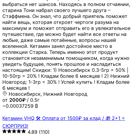
выбраться нет шансов. Находясь в полном отчаянии,
старина Тони набрал своего лучшего друга –
Стаффмена. Он знал, что добрый приятель поможет
найти вещь, которая откроет чертоги разума на
максимум и поможет отправить его в увлекательное
путешествие, где можно будет найти все ответы на
любые, даже самые потаённые, вопросы нашей
вселенной. Кетамин занял достойное место в
коллекции Старка. Теперь именно этот продукт
становится незаменимым помощником, когда нужно
увидеть будущее, понять прошлое и насладиться
настоящим! Скидки: 1) Новосибирск 0.3-5гр = 50% |
10-50гр = 20% ! Кладам более 6 месяцев ! 2) Нижний
Новгород: 1-3гр = 30% ! Успей купить ! Кладам более
6 месяцев !
Новосибирск, Нижний Новгород
от
2000₽
/ 0.5г
~0.00037259 ₿
Кетамин VHQ 🛠 Оплата от 1500₽ за клад / 🎁 2+1 =
СЮРПРИЗ!
4.89
(110)