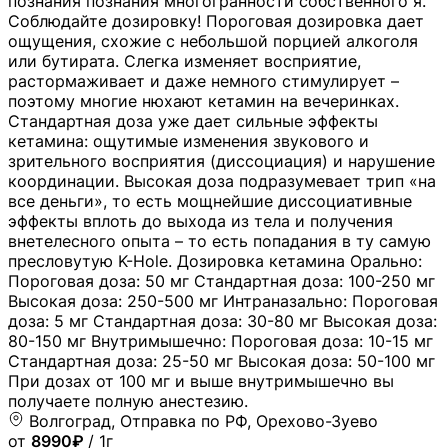
познания познания многогранности собственного я.
Соблюдайте дозировку! Пороговая дозировка дает
ощущения, схожие с небольшой порцией алкоголя
или бутирата. Слегка изменяет восприятие,
растормаживает и даже немного стимулирует –
поэтому многие нюхают кетамин на вечеринках.
Стандартная доза уже дает сильные эффекты
кетамина: ощутимые изменения звукового и
зрительного восприятия (диссоциация) и нарушение
координации. Высокая доза подразумевает трип «на
все деньги», то есть мощнейшие диссоциативные
эффекты вплоть до выхода из тела и получения
внетелесного опыта – то есть попадания в ту самую
пресловутую K-Hole. Дозировка кетамина Орально:
Пороговая доза: 50 мг Стандартная доза: 100-250 мг
Высокая доза: 250-500 мг Интраназально: Пороговая
доза: 5 мг Стандартная доза: 30-80 мг Высокая доза:
80-150 мг Внутримышечно: Пороговая доза: 10-15 мг
Стандартная доза: 25-50 мг Высокая доза: 50-100 мг
При дозах от 100 мг и выше внутримышечно вы
получаете полную анестезию.
Волгоград, Отправка по РФ, Орехово-Зуево
от
8990₽
/ 1г