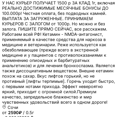
У НАС КУРЬЕР ПОЛУЧАЕТ 1500 р ЗА КЛАД 1г, включая
РЕАЛЬНО ДОСТИЖИМЫЕ МЕСЯЧНЫЕ БОНУСЫ ДО
100.000р! Честная оплата, без подводных камней.
ВЫПЛАТА ЗА ЗАГРУЖЕННЫЕ. ПРИНИМАЕМ
КУРЬЕРОВ С ЗАЛОГОМ от 1000р. Но можно и без
залога. ПИШИТЕ ПРЯМО СЕЙЧАС, все расскажем.
Работаем всей РФ! Кетамин - NMDA-антагонист,
применяемый в качестве средства для наркоза в
медицине и ветеринарии. Реже используется как
обезболивающее (прежде всего в экстренной
медицине и у пациентов с противопоказаниями к
применению опиоидных и барбитуратных
анальгетиков) и для лечения бронхоспазма. Является
также диссоциативным веществом. Внешне кетамин
похож на сахар. Вкус лифтов горький, но не
противный [лифты терпимые]. Горечь уходит быстро,
с первыми нотами прихода. Эффект невероятно
яркий, приходит с огромной силой.Премиум
качество, запредельное блаженство и мир
чувственных удовольствий всего в одном дороге!
Сочи
от
2590₽
/ 0.5г