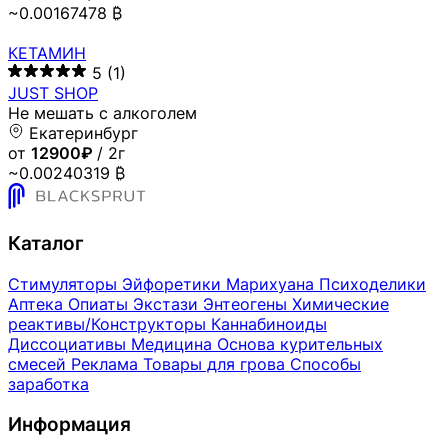
~0.00167478 ₿
КЕТАМИН
5
(1)
JUST SHOP
Не мешать с алкоголем
Екатеринбург
от
12900₽
/ 2г
~0.00240319 ₿
Каталог
Стимуляторы
Эйфоретики
Марихуана
Психоделики
Аптека
Опиаты
Экстази
Энтеогены
Химические
реактивы/Конструкторы
Каннабиноиды
Диссоциативы
Медицина
Основа курительных
смесей
Реклама
Товары для грова
Способы
заработка
Информация