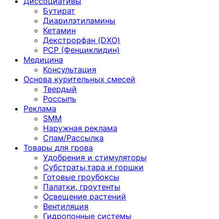
Диссоциативы
Бутират
Диарилэтиламины
Кетамин
Декстрорфан (DXO)
PCP (Фенциклидин)
Медицина
Консультация
Основа курительных смесей
Твердый
Россыпь
Реклама
SMM
Наружная реклама
Спам/Рассылка
Товары для грова
Удобрения и стимуляторы
Субстраты,тара и горшки
Готовые гроубоксы
Палатки, гроутенты
Освещение растений
Вентиляция
Гидропонные системы