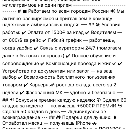
миллиграммов на один прием --------------------------
------- # 💼 Работаем по всем городам России 🔊 Мы
активно расширяемся и приглашаем в команду
надежных и амбициозных людей! --- ## 🛠 Условия
работы: ✔️ Оплата от 1500₽ за клад ✔️ Водителям —
от 800\$ за рейс ✔️ Гибкий график — работаешь,
когда удобно ✔️ Связь с куратором 24/7 (помогаем
даже в бытовых вопросах) ✔️ Полное обучение и
сопровождение ✔️ Компенсация проезда и жилья ✔️
Устройство по документам или залог — на ваш
выбор ✔️ Возможность бесплатного пользования
товаром ✔️ Карьерный рост до склада всего за 2
недели ✔️ Фасованный МК — удобно и безопасно ---
## 💸 Бонусы и премии каждую неделю: 🎯 Сделал 60
кладов за неделю — получаешь +5000₽ ПРЕМИИ 🎯
Сделал 50 кладов в день — Индивидуальное
вознаграждение --- ## 🎁 Подарки для лучших: 📱
Отработал месяц — получаешь iPhone 🚗
Сотрудничаем 3 месяца — автомобиль в ПОДАРОК -