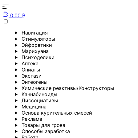
0.00 ₿
Навигация
Стимуляторы
Эйфоретики
Марихуана
Психоделики
Аптека
Опиаты
Экстази
Энтеогены
Химические реактивы/Конструкторы
Каннабиноиды
Диссоциативы
Медицина
Основа курительных смесей
Реклама
Товары для грова
Способы заработка
Работа