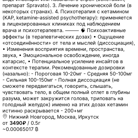
препарат Spravato). 3. Лечение хронической боли (в
некоторых странах). 4. Психотерапия с кетамином
(KAP, ketamine-assisted psychotherapy): применяется
в лицензированных клиниках под наблюдением
врача и психотерапевта. ⸻ 🧠 Психоактивные
эффекты (в терапевтических дозах) • Ощущение
«отсоединённости» от тела и мыслей (диссоциация),
• Изменения восприятия времени, пространства,
звука, • Эмоциональное освобождение, иногда
катарсис, • Потенциальное усиление инсайтов в
контексте терапии. Рекомендованные дозировки
(назально): - Пороговая 10-20мг - Средняя 50-100мг
- Сильная 100-150мг - Полная диссоциация (не
сможете передвигаться, говорить, слышать,
чувствовать тело, в общем полный отлет в глубины
разума, может закружится голова, триповать на
голодный желудок) именно на этих дозах кетамин
истинно раскрывается - 200+мг
Нижний Новгород, Москва, Иркутск
от
3490₽
/ 0.5г
~0.00065017 ₿