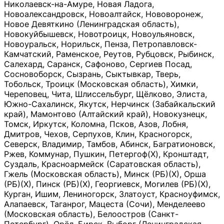
Николаевск-на-Амуре, Новая Ладога,
Новоалександровск, Новоалтайск, Нововоронеж,
Новое Девяткино (Ленинградская область),
Новокуйбышевск, Новотроицк, Новоульяновск,
Новоуральск, Норильск, Пенза, Петропавловск-
Камчатский, Раменское, Реутов, Рубцовск, Рыбинск,
Салехард, Саранск, Сафоново, Сергиев Посад,
Сосновоборск, Сызрань, Сыктывкар, Тверь,
Тобольск, Троицк (Московская область), Химки,
Череповец, Чита, Шлиссельбург, Щёлково, Элиста,
Южно-Сахалинск, Якутск, Нерчинск (Забайкальский
край), Мамонтово (Алтайский край), Новокузнецк,
Томск, Иркутск, Коломна, Псков, Азов, Лобня,
Дмитров, Чехов, Серпухов, Клин, Красногорск,
Северск, Владимир, Тамбов, Абинск, Багратионовск,
Ржев, Коммунар, Пушкин, Петергоф(Х), Кронштадт,
Суздаль, Красноармейск (Саратовская область),
Гжель (Московская область), Минск (РБ)(Х), Орша
(РБ)(Х), Пинск (РБ)(Х), Георгиевск, Могилев (РБ)(Х),
Курган, Ишим, Лениногорск, Златоуст, Красноуфимск,
Алапаевск, Таганрог, Мацеста (Сочи), Менделеево
(Московская область), Белоостров (Санкт-