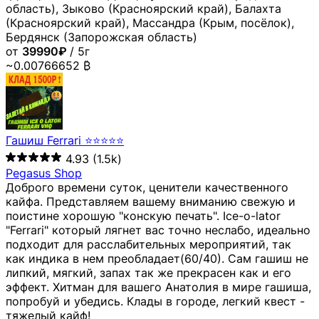
область), Зыково (Красноярский край), Балахта
(Красноярский край), Массандра (Крым, посёлок),
Бердянск (Запорожская область)
от
39990₽
/ 5г
~0.00766652 ₿
Гашиш Ferrari ⭐⭐⭐⭐⭐
4.93
(1.5k)
Pegasus Shop
Доброго времени суток, ценители качественного
кайфа. Представляем вашему вниманию свежую и
поистине хорошую "конскую печать". Ice-o-lator
"Ferrari" который лягнет вас точно неслабо, идеально
подходит для расслабительных мероприятий, так
как индика в нем преобладает(60/40). Сам гашиш не
липкий, мягкий, запах так же прекрасен как и его
эффект. Хитман для вашего Анатолия в мире гашиша,
попробуй и убедись. Клады в городе, легкий квест -
тяжелый кайф!