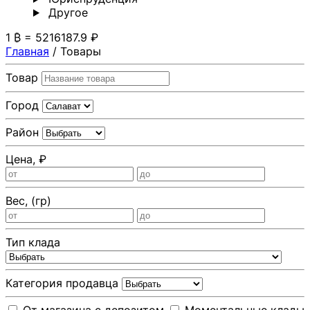
Другoе
1 ₿ = 5216187.9 ₽
Главная
/
Товары
Товар
Город
Район
Цена, ₽
Вес, (гр)
Тип клада
Категория продавца