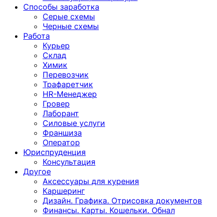
Способы заработка
Серые схемы
Черные схемы
Работа
Курьер
Склад
Химик
Перевозчик
Трафаретчик
HR-Менеджер
Гровер
Лаборант
Силовые услуги
Франшиза
Оператор
Юриспруденция
Консультация
Другoе
Аксессуары для курения
Каршеринг
Дизайн. Графика. Отрисовка документов
Финансы. Карты. Кошельки. Обнал