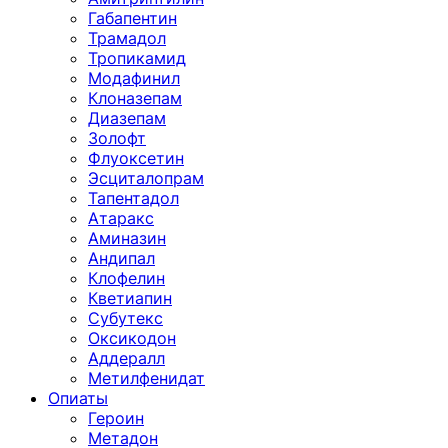
Габапентин
Трамадол
Тропикамид
Модафинил
Клоназепам
Диазепам
Золофт
Флуоксетин
Эсциталопрам
Тапентадол
Атаракс
Аминазин
Андипал
Клофелин
Кветиапин
Субутекс
Оксикодон
Аддералл
Метилфенидат
Опиаты
Героин
Метадон