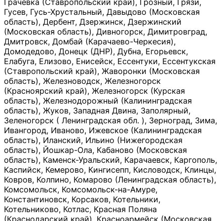
Грачевка (Ставропольский край), Грозный, Грязи,
Гусев, Гусь-Хрустальный, Давыдово (Московская
область), Дербент, Дзержинск, Дзержинский
(Московская область), Дивногорск, Димитровград,
Дмитровск, Домбай (Карачаево-Черкесия),
Домодедово, Донецк (ДНР), Дубна, Егорьевск,
Елабуга, Елизово, Енисейск, Ессентуки, Ессентукская
(Ставропольский край), Жаворонки (Московская
область), Железноводск, Железногорск
(Красноярский край), Железногорск (Курская
область), Железнодорожный (Калининградская
область), Жуков, Западная Двина, Заполярный,
Зеленогорск ( Ленинградская обл. ), Зерноград, Зима,
Ивангород, Иваново, Ижевское (Калининградская
область), Иланский, Ильино (Нижегородская
область), Йошкар-Ола, Кабаново (Московская
область), Каменск-Уральский, Карачаевск, Каргополь,
Каспийск, Кемерово, Кингисепп, Кисловодск, Клинцы,
Ковров, Колпино, Комарово (Ленинградская область),
Комсомольск, Комсомольск-на-Амуре,
Константиновск, Корсаков, Котельники,
Котельниково, Котлас, Красная Поляна
(Краснодарский край), Красноармейск (Московская