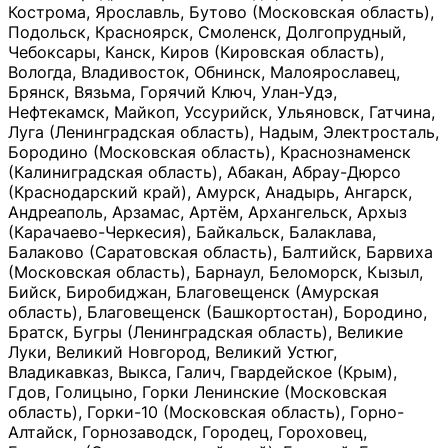
Кострома, Ярославль, Бутово (Московская область),
Подольск, Красноярск, Смоленск, Долгопрудный,
Чебоксары, Канск, Киров (Кировская область),
Вологда, Владивосток, Обнинск, Малоярославец,
Брянск, Вязьма, Горячий Ключ, Улан-Удэ,
Нефтекамск, Майкоп, Уссурийск, Ульяновск, Гатчина,
Луга (Ленинградская область), Надым, Электросталь,
Бородино (Московская область), Краснознаменск
(Калиниградская область), Абакан, Абрау-Дюрсо
(Краснодарский край), Амурск, Анадырь, Ангарск,
Андреаполь, Арзамас, Артём, Архангельск, Архыз
(Карачаево-Черкесия), Байкальск, Балаклава,
Балаково (Саратовская область), Балтийск, Барвиха
(Московская область), Барнаул, Беломорск, Кызыл,
Бийск, Биробиджан, Благовещенск (Амурская
область), Благовещенск (Башкортостан), Бородино,
Братск, Бугры (Ленинградская область), Великие
Луки, Великий Новгород, Великий Устюг,
Владикавказ, Выкса, Галич, Гвардейское (Крым),
Гдов, Голицыно, Горки Ленинские (Московская
область), Горки-10 (Московская область), Горно-
Алтайск, Горнозаводск, Городец, Гороховец,