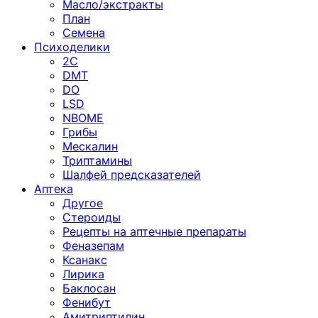
Масло/экстракты
План
Семена
Психоделики
2C
DMT
DO
LSD
NBOME
Грибы
Мескалин
Триптамины
Шалфей предсказателей
Аптека
Другое
Стероиды
Рецепты на аптечные препараты
Феназепам
Ксанакс
Лирика
Баклосан
Фенибут
Амитриптилин