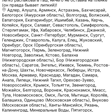
легко распаковать гаш, ничего не оставив на плёнке
(он правда бывает липкий)!
Адлер, Алушта, Армянск, Астрахань, Бахчисарай,
Белогорск (Амурская область), Волгоград, Волжский,
Евпатория, Екатеринбург, Ишимбай, Казань, Керчь,
Копейск, Курск, Салават, Севастополь, Симферополь,
Стерлитамак, Уфа, Хабаровск, Челябинск, Джанкой,
Новосибирск, Санкт-Петербург, Мурманск, Сургут,
Геленджик, Ставрополь, Калуга, Елец, Жуковский,
Оренбург, Орск (Оренбургская область),
Магнитогорск, Пермь, Зеленоград, Нижний
Новгород, Заволжье, Кстово, Балахна
(Нижегородская область), Бор (Нижегородская
область), Саратов, Энгельс, Ижевск, Тюмень, Ростов-
на-Дону, Шахты, Новочеркасск, Люберцы, Истра,
Москва, Армавир, Краснодар, Магадан, Самара,
Анапа, Липецк, Нижний Тагил, Орехово-Зуево,
Новороссийск, Крымск, Тольятти, Звенигород,
Можайск, Белгород, Воронеж, Краснокамск, Миасс,
Тула, Новомосковск, Омск, Льгов, Мытищи, Королёв,
Балашиха, Одинцово (Московская область), Внуково
(Московская область), Ханты-Мансийск, Рязань,
Калининград, Минеральные Воды, Пятигорск,