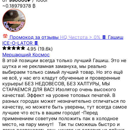
от
990000₽
/ 1000г
~0.18979378 ₿
Промокод за отзывы
HQ
Чистота > 0%
🍫 Гашиш
ICE-O-LATOR 🍫
4.95
(19.6k)
Мерцающий Космос
В этой позиции всегда только лучший Гашиш. Это не
шутка и не рекламная замануха, мы реально
выбираем только самый лучший товар. Но это ещё
не всё, у нас его кладут обученные и проверенные
курьеры! БЕЗ НЕДОВЕСОВ, БЕЗ ХАЛТУРЫ, МЫ
СТАРАЕМСЯ ДЛЯ ВАС! Изолятор очень высокого
качества!. Эффект на уровне топовых печатей. В
разных городах может незначительно отличаться по
качеству, но можете быть уверены, тут всегда самое
лучшее что есть в вашем городе! -Перед
применением советуем положить пак в холодное
место, на пару минут!⠀ Так ты сможешь быстро и