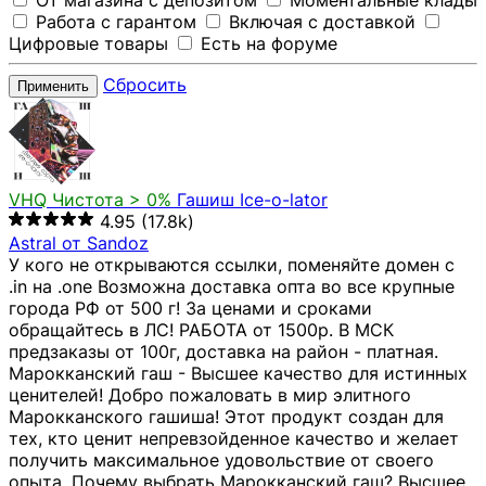
От магазина с депозитом
Моментальные клады
Работа с гарантом
Включая с доставкой
Цифровые товары
Есть на форуме
Сбросить
Применить
VHQ
Чистота > 0%
Гашиш Ice-o-lator
4.95
(17.8k)
Astral от Sandoz
У кого не открываются ссылки, поменяйте домен с
.in на .one Возможна доставка опта во все крупные
города РФ от 500 г! За ценами и сроками
обращайтесь в ЛС! РАБОТА от 1500р. В МСК
предзаказы от 100г, доставка на район - платная.
Марокканский гаш - Высшее качество для истинных
ценителей! Добро пожаловать в мир элитного
Марокканского гашиша! Этот продукт создан для
тех, кто ценит непревзойденное качество и желает
получить максимальное удовольствие от своего
опыта. Почему выбрать Марокканский гаш? Высшее