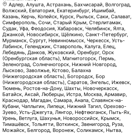
Адлер, Алушта, Астрахань, Бахчисарай, Волгоград, Волжский, Евпатория, Екатеринбург, Ишимбай, Казань, Керчь, Копейск, Курск, Рыльск, Саки, Салават, Симферополь, Сочи, Старый Крым, Стерлитамак, Судак, Уфа, Феодосия, Хабаровск, Челябинск, Ялта, Джанкой, Новосибирск, Щёлкино, Санкт-Петербург, Мурманск, Сургут, Невинномысск, Черкесск, Усть-Лабинск, Геленджик, Ставрополь, Калуга, Елец, Лебедянь, Данков, Жуковский, Оренбург, Орск (Оренбургская область), Магнитогорск, Пермь, Зеленоград, Солнечногорск, Нижний Новгород, Лысково, Заволжье, Кстово, Балахна (Нижегородская область), Богородск, Бор (Нижегородская область), Саратов, Энгельс, Ижевск, Тюмень, Ростов-на-Дону, Шахты, Новочеркасск, Батайск, Аксай, Люберцы, Истра, Москва, Армавир, Краснодар, Магадан, Самара, Анапа, Славянск-на-Кубани, Чаплыгин, Липецк, Нижний Тагил, Орехово-Зуево, Усть-Джегута, Лянтор, Нефтеюганск, Пыть-Ях, Урень, Ветлуга, Шахунья, Новороссийск, Крымск, Тимашёвск, Тольятти, Воткинск, Звенигород, Руза, Можайск, Белгород, Воронеж, Соликамск, Нытва, Лысьва (Пермский край), Чусовой, Кунгур, Краснокамск, Миасс, Губаха, Тула, Новомосковск, Донской, Омск, Льгов, Мытищи, Королёв, Ивантеевка, Балашиха, Семилуки, Кудымкар, Старый Оскол, Оса (Пермский край), Одинцово (Московская область), Ханты-Мансийск, Лабинск, Темрюк, Курганинск, Белореченск (Краснодарский край), Алупкa, Губкин, Рязань, Калининград, Усть-Илимск, Фрязино, Минеральные Воды, Пятигорск, Кострома, Ярославль, Коркино, Верхняя Пышма, Подольск, Красноярск, Смоленск, Долгопрудный, Чебоксары, Калачинск, Канск, Киров (Кировская область), Вологда, Рославль, Владивосток, Обнинск, Балабаново (Калужская область), Малоярославец, Брянск, Видное, Ярцево, Вязьма, Гагарин, Приволжск, Фурманов, Чайковский, Кинешма, Горячий Ключ, Улан-Удэ, Туймазы, Дюртюли, Альметьевск, Нефтекамск, Хадыженск, Апшеронск, Майкоп, Уссурийск, Ульяновск, Гатчина, Луга (Ленинградская область), Надым, Ногинск, Электросталь, Железнодорожный (Московская область), Бутурлиновка, Кириллов, Краснознаменск (Калиниградская область), Мышкин, Томмот, Холм, Абакан, Абдулино, Агидель, Агрыз, Адыгейск, Азнакаево, Алатырь, Алдан, Алейск, Александров, Александровск, Алексеевка (Белгородская обл.), Алексин, Амурск, Анадырь, Ангарск, Андреаполь, Анжеро-Судженск, Анива, Апатиты, Арамиль, Ардон, Арзамас, Аркадак, Арсеньев, Артём, Артёмовский, Архангельск, Асбест, Асино, Аткарск, Ахтубинск, Аша, Бабаево (Вологодская область), Бавлы (Республика Татарстан), Байкальск, Бакал, Баксан, Балаклава, Балаково (Саратовская область), Балашов (Саратовская область), Балтийск, Барабинск, Барнаул, Барыш (Ульяновская область), Бежецк, Белая Калитва (Ростовская область), Белебей, Белогорск (Крым), Белозерск, Белокуриха, Беломорск, Белоозёрский (Московская область), Белорецк (Республика Башкортостан), Кызыл, Белоярский (Ханты-Мансийский АО), Бердск, Березники (Пермский край), Берёзовский (Кемеровская область), Берёзовский (Свердловская область), Беслан, Бийск, Бикин, Билибино, Биробиджан, Благовещенск (Амурская область), Благовещенск (Башкортостан), Бобров, Богородицк, Боготол, Богучар, Бокситогорск (Ленинградская область), Бологое (Тверская область), Болхов, Большой Камень (Приморский край), Борисоглебск (Воронежская область), Боровичи (Новгородская область), Боровск, Бородино, Братск, Бронницы (Московская область), Бугульма (Республика Татарстан), Бугуруслан (Оренбургская область), Буинск, Буй, Буйнакск, Валдай, Валуйки, Велиж, Великие Луки, Великий Новгород, Великий Устюг, Вельск, Венёв, Верещагино, Верхнеуральск, Верхний Уфалей, Верхняя Салда, Верхняя Тура, Весьегонск, Вилючинск, Вихоревка, Вичуга, Владикавказ, Волгодонск, Волгореченск, Володарск, Волосово, Волчанск, Вольск, Воркута, Ворсма, Всеволожск (Ленинградская область), Вуктыл, Выкса, Высоковск, Высоцк, Вытегра, Вышний Волочёк, Вяземский, Вязники, Вятские Поляны, Нея, Шилка, Гаврилов Посад, Гаврилов-Ям, Гай, Галич, Гдов, Голицыно, Горно-Алтайск, Горнозаводск, Горняк, Городец, Гороховец, Гремячинск, Грозный, Грязи, Грязовец, Губкинский, Гуково, Гулькевичи, Гурьевск (Калининградская область), Гурьевск (Кемеровская область), Гусев, Гусь-Хрустальный, Давлеканово, Далматово, Дальнегорск, Дегтярск, Дедовск, Демидов, Дербент, Десногорск, Дзержинск, Дзержинский (Московская область), Дивногорск, Димитровград, Дмитровск, Дно, Добрянка, Долинск, Домодедово, Донецк (ДНР), Дорогобуж, Дрезна, Дубна, Дудинка, Духовщина, Дятьково, Егорьевск, Елабуга, Елизово, Ельня (Будет изменено название), Емва, Енисейск, Ермолино, Ершов, Ессентуки, Ефремов, Железноводск, Железногорск (Красноярский край), Железногорск (Курская область), Железногорск-Илимский, Жигулёвск, Жиздра, Жирновск, Жуков, Жуковка, Заводоуковск, Заволжск, Задонск, Заинск, Заозёрный, Заозёрск, Западная Двина, Заполярный, Зарайск, Заречный (Пензенская область), Заречный (Свердловская область), Заринск, Звенигово, Зверево, Зеленогорск ( Ленинградская обл. ), Зеленоградск, Зеленодольск, Зеленокумск, Зерноград, Зима, Змеиногорск, Зубцов, Ивангород, Иваново, Ивдель, Избербаш, Изобильный, Иланский, Инза, Инкерман, Инта, Ипатово, Искитим, Йошкар-Ола, Кадников, Калач, Калач-на-Дону, Калининск, Калтан, Калязин, Камбарка, Каменка (Пензенская область), Каменногорск (Ленинградская область), Каменск-Уральский, Каменск-Шахтинский, Камень-на-Оби, Камешково, Камышин, Канаш, Кандалакша, Карабаново, Карабаш, Карачаевск, Каргат, Каргополь, Карпинск, Карталы, Касимов, Касли, Каспийск, Катав-Ивановск, Катайск, Качканар, Кашин, Кашира, Кемерово, Кемь, Кизел, Кизилюрт, Кизляр, Кимовск, Кимры, Кингисепп, Кинель, Киреевск, Киренск, Киржач, Кириши, Кирово-Чепецк, Кировск (Ленинградская область), Кировск (Мурманская область), Кирсанов, Киселёвск, Кисловодск, Климовск, Клинцы, Княгинино, Ковдор, Ковров, Когалым, Козельск, Козьмодемьянск, Кола, Кологрив, Колпашево, Колпино, Кольчугино, Комсомольск, Комсомольск-на-Амуре, Конаково, Кондопога, Кондрово, Константиновск, Кораблино, Кореновск, Корсаков, Коряжма, Костерёво, Костомукша, Котельники, Котельниково, Котельнич, Котлас, Котовск, Кохма, Красноармейск (Московская область), Краснозаводск, Краснознаменск (Московская область), Краснокаменск, Краснослободск (Волгоградская область), Краснотурьинск, Красноуральск, Красный Сулин, Кремёнки, Кропоткин, Кубинка, Кувшиново (Тверская область), Кудрово, Кулебаки, Кумертау, Курлово, Куровское, Куртамыш, Курчатов, Куса, Кушва, Кыштым, Лабытнанги, Лагань, Лаишево (Республика Татарстан), Лакинск, Лангепас, Лахденпохья, Ленинск-Кузнецкий, Ленск (Республика Саха), Лермонтов (Ставропольский край), Лесозаводск (Приморский край), Лесосибирск, Ливны (Орловская область), Ликино-Дулёво, Липки (Тульская область), Лиски (Воронежская область), Лихославль, Лодейное Поле, Ломоносов (Санкт-Петербург), Лосино-Петровский, Лукоянов, Луховицы, Лыткарино, Любань (Ленинградская область), Любим, Людиново, Магас, Майский, Макаров, Малая Вишера, Малгобек, Мамадыш, Мамоново, Мантурово, Маркс, Махачкала, Мглин, Мегион, Медвежьегорск, Медногорск, Медынь, Меленки, Мелеуз, Менделеевск, Мещовск, Микунь, Миллерово, Минусинск, Миньяр, Мирный (Архангельская область), Мирный (Якутия), Михайловка (Город), Михайловск (Свердловская область), Михайловск (Ставропольский край), Могоча, Можга, Моздок, Мончегорск, Морозовск, Моршанск, Мосальск, Муравленко, Мурино, Муром, Мценск, Мыски, Набережные Челны, Навашино (Нижегородская область), Назарово (Красноярский край), Назрань, Нальчик, Наро-Фоминск, Нарткала, Нарьян-Мар, Находка, Невель (Псковская область), Невельск, Невьянск, Нелидово (Тверская область), Неман, Нерехта (Костромская область), Нерюнгри, Нестеров, Нефтегорск (Самарская область), Нефтекумск, Нижневартовск, Нижнекамск (Республика Татарстан), Нижнеудинск, Нижние Серги, Нижний Ломов, Нижняя Тура, Николаевск-на-Амуре, Никольск (Вологодская область), Никольск (Пензенская область), Новая Ладога, Новая Ляля, Новоалександровск, Новоалтайск, Нововоронеж, Новодвинск, Новозыбков, Новокубанск, Новокуйбышевск, Новомичуринск, Новопавловск, Новоржев, Новосокольники, Новотроицк, Новоульяновск, Новоуральск, Новохопёрск, Новочебоксарск, Новошахтинск, Новый Оскол, Новый Уренгой, Норильск, Нурлат, Нягань, Нязепетровск, Няндома, Облучье, Обоянь, Озёрск (Калининградская область), Озёрск (Челябинская область), Озёры, Октябрьск (Самарская область), Октябрьский (Башкортостан), Окуловка (Новгородская область), Оленегорск, Олонец, Онега, Опочка, Осинники, Осташков, Остров, Острогожск, Отрадный, Оха, Павлово, Павловск (Воронежская область), Павловск (Санкт-Петербург), Павловский Посад, Партизанск, Певек, Пенза, Первоуральск, Перевоз, Пересвет, Переславль-Залесский, Пестово (Новгородская область), Петрозаводск, Петропавловск-Камчатский, Печоры, Пикалёво, Пионерский, Питкяранта, Плавск, Плёс, Подпорожье, Покачи, Покров, Покровск, Полесск, Полысаево, Полярные Зори, Полярный, Поронайск, Порхов, Похвистнево, Почеп, Починок, Пошехонье, Правдинск, Приморск (Калининградская область), Приморско-Ахтарск, Приозерск, Прокопьевск, Протвино, Прохладный, Пугачёв, Пудож, Пустошка, Пушкино, Пущино, Пыталово, Радужный (Владимирская область), Радужный (Ханты-Мансийский АО), Райчихинск, Раменское, Рассказово, Ревда, Реж, Реутов, Родники, Россошь, Ростов (Ярославская обл.), Рошаль, Ртищево, Рубцовск, Рузаевка, Рыбинск, Рыбное, Ряжск, Салехард, Сальск, Саранск, Сарапул, Саров, Сасово, Сатка, Сафоново, Саяногорск, Саянск, Светлогорск, Светлоград, Светлый, Светогорск (Ленинградская область), Свободный, Себеж, Северобайкальск, Северодвинск, Североуральск, Сегежа, Семикаракорск, Сенгилей, Серафимович, Сергач, Сергиев Посад, Сердобск, Сертолово (Ленинградская область), Сестрорецк (Ленинградская область), Сибай, Скопин, Славгород, Сланцы, Слободской, Слюдянка, Собинка, Советск (Кировская область), Советск (Калининградская область), Советск (Тульская область), Советская Гавань, Советский (Ханты-Мансийский АО), Сокол (Вологодская область), Солигалич, Соль-Илецк, Сольцы, Сортавала, Сосенский, Сосновоборск, Сосновый Бор (Ленинградская область), Сосногорск, Спас-Клепики, Спасск-Рязанский, С