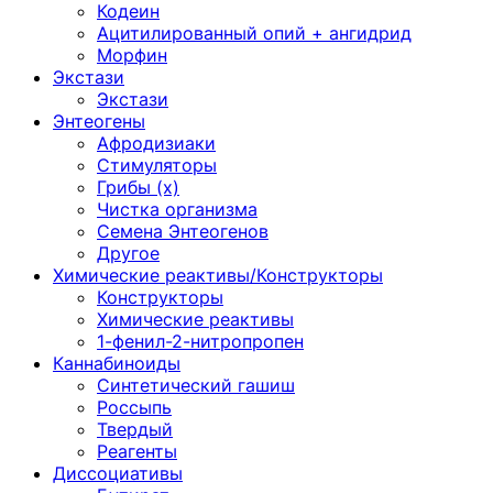
Кодеин
Ацитилированный опий + ангидрид
Морфин
Экстази
Экстази
Энтеогены
Афродизиаки
Стимуляторы
Грибы (х)
Чистка организма
Семена Энтеогенов
Другое
Химические реактивы/Конструкторы
Конструкторы
Химические реактивы
1-фенил-2-нитропропен
Каннабиноиды
Синтетический гашиш
Россыпь
Твердый
Реагенты
Диссоциативы