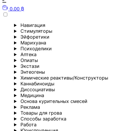
0.00 ₿
Навигация
Стимуляторы
Эйфоретики
Марихуана
Психоделики
Аптека
Опиаты
Экстази
Энтеогены
Химические реактивы/Конструкторы
Каннабиноиды
Диссоциативы
Медицина
Основа курительных смесей
Реклама
Товары для грова
Способы заработка
Работа
Юриспруденция