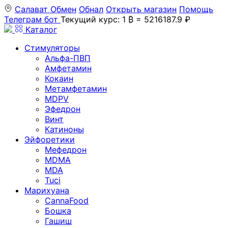
Салават
Обмен
Обнал
Открыть магазин
Помощь
Телеграм бот
Текущий курс: 1 ₿ = 5216187.9 ₽
Каталог
Стимуляторы
Альфа-ПВП
Амфетамин
Кокаин
Метамфетамин
MDPV
Эфедрон
Винт
Катиноны
Эйфоретики
Мефедрон
MDMA
MDA
Tuci
Марихуана
CannaFood
Бошка
Гашиш