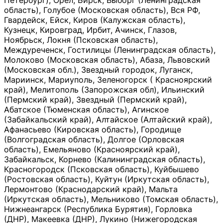
Петербург), Орёл, Бирск, Выборг (Ленинградская
область), Голубое (Московская область), Вся РФ,
Гвардейск, Ейск, Киров (Калужская область),
Кузнецк, Кировград, Ирбит, Ачинск, Глазов,
Ноябрьск, Локня (Псковская область),
Междуреченск, Гостилицы (Ленинградская область),
Молоково (Московская область), Абаза, Львовский
(Московская обл.), Звездный городок, Луганск,
Мариинск, Мариуполь, Зеленогорск ( Красноярский
край), Мелитополь (Запорожская обл), Ильинский
(Пермский край), Звездный (Пермский край),
Абатское (Тюменская область), Агинское
(Забайкальский край), Алтайское (Алтайский край),
Афанасьево (Кировская область), Городище
(Волгоградская область), Долгое (Орловская
область), Емельяново (Красноярский край),
Забайкальск, Корнево (Калининградская область),
Красногородск (Псковская область), Куйбышево
(Ростовская область), Куйтун (Иркутская область),
Лермонтово (Краснодарский край), Мальта
(Иркутская область), Мельниково (Томская область),
Нижнеангарск (Республика Бурятия), Горловка
(ДНР), Макеевка (ДНР), Лукино (Нижегородская