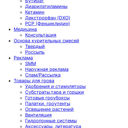
Бутират
Диарилэтиламины
Кетамин
Декстрорфан (DXO)
PCP (Фенциклидин)
Медицина
Консультация
Основа курительных смесей
Твердый
Россыпь
Реклама
SMM
Наружная реклама
Спам/Рассылка
Товары для грова
Удобрения и стимуляторы
Субстраты,тара и горшки
Готовые гроубоксы
Палатки, гроутенты
Освещение растений
Вентиляция
Гидропонные системы
Аксессуары, литература