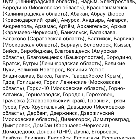
Луга (Ленинградская область), Надым, Электросталь,
Бородино (Московская область), Краснознаменск
(Калиниградская область), Абакан, Абрау-Дюрсо
(Краснодарский край), Амурск, Анадырь, Ангарск,
Андреаполь, Арзамас, Артём, Архангельск, Архыз
(Карачаево-Черкесия), Байкальск, Балаклава,
Балаково (Саратовская область), Балтийск, Барвиха
(Московская область), Барнаул, Беломорск, Кызыл,
Бийск, Биробиджан, Благовещенск (Амурская
область), Благовещенск (Башкортостан), Бородино,
Братск, Бугры (Ленинградская область), Великие
Луки, Великий Новгород, Великий Устюг,
Владикавказ, Выкса, Галич, Гвардейское (Крым),
Гдов, Голицыно, Горки Ленинские (Московская
область), Горки-10 (Московская область), Горно-
Алтайск, Горнозаводск, Городец, Гороховец,
Грачевка (Ставропольский край), Грозный, Грязи,
Гусев, Гусь-Хрустальный, Давыдово (Московская
область), Дербент, Дзержинск, Дзержинский
(Московская область), Дивногорск, Димитровград,
Дмитровск, Домбай (Карачаево-Черкесия),
Домодедово, Донецк (ДНР), Дубна, Егорьевск,
Елабуга, Елизово, Енисейск, Ессентуки, Ессентукская