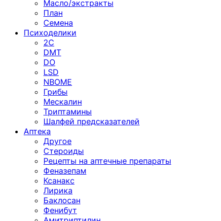
Масло/экстракты
План
Семена
Психоделики
2C
DMT
DO
LSD
NBOME
Грибы
Мескалин
Триптамины
Шалфей предсказателей
Аптека
Другое
Стероиды
Рецепты на аптечные препараты
Феназепам
Ксанакс
Лирика
Баклосан
Фенибут
Амитриптилин