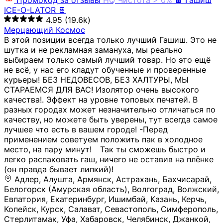
Промокод за отзывы
HQ
Чистота > 0%
🍫 Гашиш
ICE-O-LATOR 🍫
4.95
(19.6k)
Мерцающий Космос
В этой позиции всегда только лучший Гашиш. Это не
шутка и не рекламная замануха, мы реально
выбираем только самый лучший товар. Но это ещё
не всё, у нас его кладут обученные и проверенные
курьеры! БЕЗ НЕДОВЕСОВ, БЕЗ ХАЛТУРЫ, МЫ
СТАРАЕМСЯ ДЛЯ ВАС! Изолятор очень высокого
качества!. Эффект на уровне топовых печатей. В
разных городах может незначительно отличаться по
качеству, но можете быть уверены, тут всегда самое
лучшее что есть в вашем городе! -Перед
применением советуем положить пак в холодное
место, на пару минут!⠀ Так ты сможешь быстро и
легко распаковать гаш, ничего не оставив на плёнке
(он правда бывает липкий)!
Адлер, Алушта, Армянск, Астрахань, Бахчисарай,
Белогорск (Амурская область), Волгоград, Волжский,
Евпатория, Екатеринбург, Ишимбай, Казань, Керчь,
Копейск, Курск, Салават, Севастополь, Симферополь,
Стерлитамак, Уфа, Хабаровск, Челябинск, Джанкой,