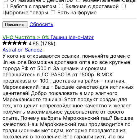
От магазина с депозитом
Моментальные клады
Работа с гарантом
Включая с доставкой
Цифровые товары
Есть на форуме
Сбросить
Применить
VHQ
Чистота > 0%
Гашиш Ice-o-lator
4.95
(17.8k)
Astral от Sandoz
У кого не открываются ссылки, поменяйте домен с
.in на .one Возможна доставка опта во все крупные
города РФ от 500 г! За ценами и сроками
обращайтесь в ЛС! РАБОТА от 1500р. В МСК
предзаказы от 100г, доставка на район - платная.
Марокканский гаш - Высшее качество для истинных
ценителей! Добро пожаловать в мир элитного
Марокканского гашиша! Этот продукт создан для
тех, кто ценит непревзойденное качество и желает
получить максимальное удовольствие от своего
опыта. Почему выбрать Марокканский гаш? Высшее
качество: Наш Марокканский гаш производится по
традиционным методам, которые передаются из
поколения в поколение. Это гарантирует, что вы