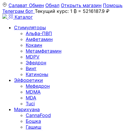
Салават
Обмен
Обнал
Открыть магазин
Помощь
Телеграм бот
Текущий курс: 1 ₿ = 5216187.9 ₽
Каталог
Стимуляторы
Альфа-ПВП
Амфетамин
Кокаин
Метамфетамин
MDPV
Эфедрон
Винт
Катиноны
Эйфоретики
Мефедрон
MDMA
MDA
Tuci
Марихуана
CannaFood
Бошка
Гашиш