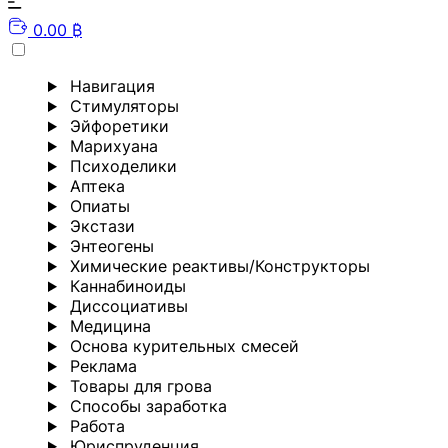
0.00 ₿
Навигация
Стимуляторы
Эйфоретики
Марихуана
Психоделики
Аптека
Опиаты
Экстази
Энтеогены
Химические реактивы/Конструкторы
Каннабиноиды
Диссоциативы
Медицина
Основа курительных смесей
Реклама
Товары для грова
Способы заработка
Работа
Юриспруденция