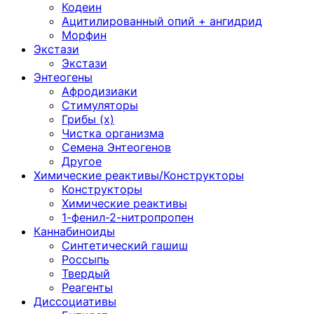
Кодеин
Ацитилированный опий + ангидрид
Морфин
Экстази
Экстази
Энтеогены
Афродизиаки
Стимуляторы
Грибы (х)
Чистка организма
Семена Энтеогенов
Другое
Химические реактивы/Конструкторы
Конструкторы
Химические реактивы
1-фенил-2-нитропропен
Каннабиноиды
Синтетический гашиш
Россыпь
Твердый
Реагенты
Диссоциативы