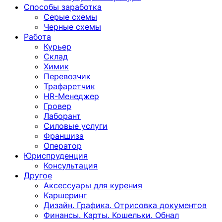
Способы заработка
Серые схемы
Черные схемы
Работа
Курьер
Склад
Химик
Перевозчик
Трафаретчик
HR-Менеджер
Гровер
Лаборант
Силовые услуги
Франшиза
Оператор
Юриспруденция
Консультация
Другoе
Аксессуары для курения
Каршеринг
Дизайн. Графика. Отрисовка документов
Финансы. Карты. Кошельки. Обнал