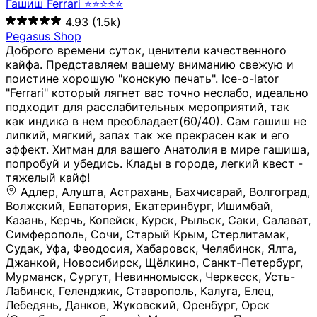
Гашиш Ferrari ⭐⭐⭐⭐⭐
4.93
(1.5k)
Pegasus Shop
Доброго времени суток, ценители качественного
кайфа. Представляем вашему вниманию свежую и
поистине хорошую "конскую печать". Ice-o-lator
"Ferrari" который лягнет вас точно неслабо, идеально
подходит для расслабительных мероприятий, так
как индика в нем преобладает(60/40). Сам гашиш не
липкий, мягкий, запах так же прекрасен как и его
эффект. Хитман для вашего Анатолия в мире гашиша,
попробуй и убедись. Клады в городе, легкий квест -
тяжелый кайф!
Адлер, Алушта, Астрахань, Бахчисарай, Волгоград, Волжский, Евпатория, Екатеринбург, Ишимбай, Казань, Керчь, Копейск, Курск, Рыльск, Саки, Салават, Симферополь, Сочи, Старый Крым, Стерлитамак, Судак, Уфа, Феодосия, Хабаровск, Челябинск, Ялта, Джанкой, Новосибирск, Щёлкино, Санкт-Петербург, Мурманск, Сургут, Невинномысск, Черкесск, Усть-Лабинск, Геленджик, Ставрополь, Калуга, Елец, Лебедянь, Данков, Жуковский, Оренбург, Орск (Оренбургская область), Магнитогорск, Пермь, Зеленоград, Солнечногорск, Нижний Новгород, Лысково, Заволжье, Кстово, Балахна (Нижегородская область), Богородск, Бор (Нижегородская область), Саратов, Энгельс, Ижевск, Тюмень, Ростов-на-Дону, Шахты, Новочеркасск, Батайск, Аксай, Люберцы, Истра, Москва, Армавир, Краснодар, Магадан, Самара, Анапа, Славянск-на-Кубани, Чаплыгин, Липецк, Нижний Тагил, Орехово-Зуево, Усть-Джегута, Лянтор, Нефтеюганск, Пыть-Ях, Урень, Ветлуга, Шахунья, Новороссийск, Крымск, Тимашёвск, Тольятти, Воткинск, Звенигород, Руза, Можайск, Белгород, Воронеж, Соликамск, Нытва, Лысьва (Пермский край), Чусовой, Кунгур, Краснокамск, Миасс, Губаха, Тула, Новомосковск, Донской, Омск, Льгов, Мытищи, Королёв, Ивантеевка, Балашиха, Семилуки, Кудымкар, Старый Оскол, Оса (Пермский край), Одинцово (Московская область), Ханты-Мансийск, Лабинск, Темрюк, Курганинск, Белореченск (Краснодарский край), Алупкa, Губкин, Рязань, Калининград, Усть-Илимск, Фрязино, Минеральные Воды, Пятигорск, Кострома, Ярославль, Коркино, Верхняя Пышма, Подольск, Красноярск, Смоленск, Долгопрудный, Чебоксары, Калачинск, Канск, Киров (Кировская область), Вологда, Рославль, Владивосток, Обнинск, Балабаново (Калужская область), Малоярославец, Брянск, Видное, Ярцево, Вязьма, Гагарин, Приволжск, Фурманов, Чайковский, Кинешма, Горячий Ключ, Улан-Удэ, Туймазы, Дюртюли, Альметьевск, Нефтекамск, Хадыженск, Апшеронск, Майкоп, Уссурийск, Ульяновск, Гатчина, Луга (Ленинградская область), Надым, Ногинск, Электросталь, Железнодорожный (Московская область), Бутурлиновка, Кириллов, Краснознаменск (Калиниградская область), Мышкин, Томмот, Холм, Абакан, Абдулино, Агидель, Агрыз, Адыгейск, Азнакаево, Алатырь, Алдан, Алейск, Александров, Александровск, Алексеевка (Белгородская обл.), Алексин, Амурск, Анадырь, Ангарск, Андреаполь, Анжеро-Судженск, Анива, Апатиты, Арамиль, Ардон, Арзамас, Аркадак, Арсеньев, Артём, Артёмовский, Архангельск, Асбест, Асино, Аткарск, Ахтубинск, Аша, Бабаево (Вологодская область), Бавлы (Республика Татарстан), Байкальск, Бакал, Баксан, Балаклава, Балаково (Саратовская область), Балашов (Саратовская область), Балтийск, Барабинск, Барнаул, Барыш (Ульяновская область), Бежецк, Белая Калитва (Ростовская область), Белебей, Белогорск (Крым), Белозерск, Белокуриха, Беломорск, Белоозёрский (Московская область), Белорецк (Республика Башкортостан), Кызыл, Белоярский (Ханты-Мансийский АО), Бердск, Березники (Пермский край), Берёзовский (Кемеровская область), Берёзовский (Свердловская область), Беслан, Бийск, Бикин, Билибино, Биробиджан, Благовещенск (Амурская область), Благовещенск (Башкортостан), Бобров, Богородицк, Боготол, Богучар, Бокситогорск (Ленинградская область), Бологое (Тверская область), Болхов, Большой Камень (Приморский край), Борисоглебск (Воронежская область), Боровичи (Новгородская область), Боровск, Бородино, Братск, Бронницы (Московская область), Бугульма (Республика Татарстан), Бугуруслан (Оренбургская область), Буинск, Буй, Буйнакск, Валдай, Валуйки, Велиж, Великие Луки, Великий Новгород, Великий Устюг, Вельск, Венёв, Верещагино, Верхнеуральск, Верхний Уфалей, Верхняя Салда, Верхняя Тура, Весьегонск, Вилючинск, Вихоревка, Вичуга, Владикавказ, Волгодонск, Волгореченск, Володарск, Волосово, Волчанск, Вольск, Воркута, Ворсма, Всеволожск (Ленинградская область), Вуктыл, Выкса, Высоковск, Высоцк, Вытегра, Вышний Волочёк, Вяземский, Вязники, Вятские Поляны, Нея, Шилка, Гаврилов Посад, Гаврилов-Ям, Гай, Галич, Гдов, Голицыно, Горно-Алтайск, Горнозаводск, Горняк, Городец, Гороховец, Гремячинск, Грозный, Грязи, Грязовец, Губкинский, Гуково, Гулькевичи, Гурьевск (Калининградская область), Гурьевск (Кемеровская область), Гусев, Гусь-Хрустальный, Давлеканово, Далматово, Дальнегорск, Дегтярск, Дедовск, Демидов, Дербент, Десногорск, Дзержинск, Дзержинский (Московская область), Дивногорск, Димитровград, Дмитровск, Дно, Добрянка, Долинск, Домодедово, Донецк (ДНР), Дорогобуж, Дрезна, Дубна, Дудинка, Духовщина, Дятьково, Егорьевск, Елабуга, Елизово, Ельня (Будет изменено название), Емва, Енисейск, Ермолино, Ершов, Ессентуки, Ефремов, Железноводск, Железногорск (Красноярский край), Железногорск (Курская область), Железногорск-Илимский, Жигулёвск, Жиздра, Жирновск, Жуков, Жуковка, Заводоуковск, Заволжск, Задонск, Заинск, Заозёрный, Заозёрск, Западная Двина, Заполярный, Зарайск, Заречный (Пензенская область), Заречный (Свердловская область), Заринск, Звенигово, Зверево, Зеленогорск ( Ленинградская обл. ), Зеленоградск, Зеленодольск, Зеленокумск, Зерноград, Зима, Змеиногорск, Зубцов, Ивангород, Иваново, Ивдель, Избербаш, Изобильный, Иланский, Инза, Инкерман, Инта, Ипатово, Искитим, Йошкар-Ола, Кадников, Калач, Калач-на-Дону, Калининск, Калтан, Калязин, Камбарка, Каменка (Пензенская область), Каменногорск (Ленинградская область), Каменск-Уральский, Каменск-Шахтинский, Камень-на-Оби, Камешково, Камышин, Канаш, Кандалакша, Карабаново, Карабаш, Карачаевск, Каргат, Каргополь, Карпинск, Карталы, Касимов, Касли, Каспийск, Катав-Ивановск, Катайск, Качканар, Кашин, Кашира, Кемерово, Кемь, Кизел, Кизилюрт, Кизляр, Кимовск, Кимры, Кингисепп, Кинель, Киреевск, Киренск, Киржач, Кириши, Кирово-Чепецк, Кировск (Ленинградская область), Кировск (Мурманская область), Кирсанов, Киселёвск, Кисловодск, Климовск, Клинцы, Княгинино, Ковдор, Ковров, Когалым, Козельск, Козьмодемьянск, Кола, Кологрив, Колпашево, Колпино, Кольчугино, Комсомольск, Комсомольск-на-Амуре, Конаково, Кондопога, Кондрово, Константиновск, Кораблино, Кореновск, Корсаков, Коряжма, Костерёво, Костомукша, Котельники, Котельниково, Котельнич, Котлас, Котовск, Кохма, Красноармейск (Московская область), Краснозаводск, Краснознаменск (Московская область), Краснокаменск, Краснослободск (Волгоградская область), Краснотурьинск, Красноуральск, Красный Сулин, Кремёнки, Кропоткин, Кубинка, Кувшиново (Тверская область), Кудрово, Кулебаки, Кумертау, Курлово, Куровское, Куртамыш, Курчатов, Куса, Кушва, Кыштым, Лабытнанги, Лагань, Лаишево (Республика Татарстан), Лакинск, Лангепас, Лахденпохья, Ленинск-Кузнецкий, Ленск (Республика Саха), Лермонтов (Ставропольский край), Лесозаводск (Приморский край), Лесосибирск, Ливны (Орловская область), Ликино-Дулёво, Липки (Тульская область), Лиски (Воронежская область), Лихославль, Лодейное Поле, Ломоносов (Санкт-Петербург), Лосино-Петровский, Лукоянов, Луховицы, Лыткарино, Любань (Ленинградская область), Любим, Людиново, Магас, Майский, Макаров, Малая Вишера, Малгобек, Мамадыш, Мамоново, Мантурово, Маркс, Махачкала, Мглин, Мегион, Медвежьегорск, Медногорск, Медынь, Меленки, Мелеуз, Менделеевск, Мещовск, Микунь, Миллерово, Минусинск, Миньяр, Мирный (Архангельская область), Мирный (Якутия), Михайловка (Город), Михайловск (Свердловская область), Михайловск (Ставропольский край), Могоча, Можга, Моздок, Мончегорск, Морозовск, Моршанск, Мосальск, Муравленко, Мурино, Муром, Мценск, Мыски, Набережные Челны, Навашино (Нижегородская область), Назарово (Красноярский край), Назрань, Нальчик, Наро-Фоминск, Нарткала, Нарьян-Мар, Находка, Невель (Псковская область), Невельск, Невьянск, Нелидово (Тверская область), Неман, Нерехта (Костромская область), Нерюнгри, Нестеров, Нефтегорск (Самарская область), Нефтекумск, Нижневартовск, Нижнекамск (Республика Татарстан), Нижнеудинск, Нижние Серги, Нижний Ломов, Нижняя Тура, Николаевск-на-Амуре, Никольск (Вологодская область), Никольск (Пензенская область), Новая Ладога, Новая Ляля, Новоалександровск, Новоалтайск, Нововоронеж, Новодвинск, Новозыбков, Новокубанск, Новокуйбышевск, Новомичуринск, Новопавловск, Новоржев, Новосокольники, Новотроицк, Новоульяновск, Новоуральск, Новохопёрск, Новочебоксарск, Новошахтинск, Новый Оскол, Новый Уренгой, Норильск, Нурлат, Нягань, Нязепетровск, Няндома, Облучье, Обоянь, Озёрск (Калининградская область), Озёрск (Челябинская область), Озёры, Октябрьск (Самарская область), Октябрьский (Башкортостан), Окуловка (Новгородская область), Оленегорск, Олонец, Онега, Опочка, Осинники, Осташков, Остров, Острогожск, Отрадный, Оха, Павлово, Павловск (Воронежская область), Павловск (Санкт-Петербург), Павловский Посад, Партизанск, Певек, Пенза, Первоуральск, Перевоз, Пересвет, Переславль-Залесский, Пестово (Новгородская область), Петрозаводск, Петропавловск-Камчатский, Печоры, Пикалёво, Пионерский, Питкяранта, Плавск, Плёс, Подпорожье, Покачи, Покров, Покровск, Полесск, Полысаево, Полярные Зори, Полярный, Поронайск, Порхов, Похвистнево, Почеп, Починок, Пошехонье, Правдинск, Приморск (Калининградская область), Приморско-Ахтарск, Приозерск, Прокопьевск, Протвино, Прохладный, Пугачёв, Пудож, Пустошка, Пушкино, Пущино, Пыталово, Радужный (Владимирская область), Радужный (Ханты-Мансийский АО), Райчихинск, Раменское, Рассказово, Ревда, Реж, Реутов, Родники, Россошь, Ростов (Ярославская обл.), Рошаль, Ртищево, Рубцовск, Рузаевка, Рыбинск, Рыбное, Ряжск, Салехард, Сальск, Саранск, Сарапул, Саров, Сасово, Сатка, Сафоново, Саяногорск, Саянск, Светлогорск, Светлоград, Светлый, Светогорск (Ленинградская область), Свободный, Себеж, Северобайкальск, Северодвинск, Североуральск, Сегежа, Семикаракорск, Сенгилей, Серафимович, Сергач, Сергиев Посад, Сердобск, Сертолово (Ленинградская область), Сестрорецк (Ленинградская область), Сибай, Скопин, Славгород, Сланцы, Слободской, Слюдянка, Собинка, Советск (Кировская область), Советск (Калининградская область), Советск (Тульская область), Советская Гавань, Советский (Ханты-Мансийский АО), Сокол (Вологодская область), Солигалич, Соль-Илецк, Сольцы, Сортавала, Сосенский, Сосновоборск, Сосновый Бор (Ленинградская область), Сосногорск, Спас-Клепики, Спасск-Рязанский, С