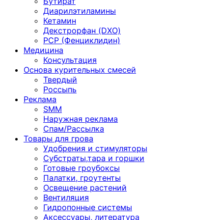
Бутират
Диарилэтиламины
Кетамин
Декстрорфан (DXO)
PCP (Фенциклидин)
Медицина
Консультация
Основа курительных смесей
Твердый
Россыпь
Реклама
SMM
Наружная реклама
Спам/Рассылка
Товары для грова
Удобрения и стимуляторы
Субстраты,тара и горшки
Готовые гроубоксы
Палатки, гроутенты
Освещение растений
Вентиляция
Гидропонные системы
Аксессуары, литература