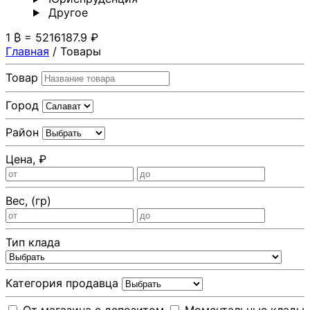
Другoе
1 ₿ = 5216187.9 ₽
Главная
/
Товары
Товар
Город
Район
Цена, ₽
Вес, (гр)
Тип клада
Категория продавца