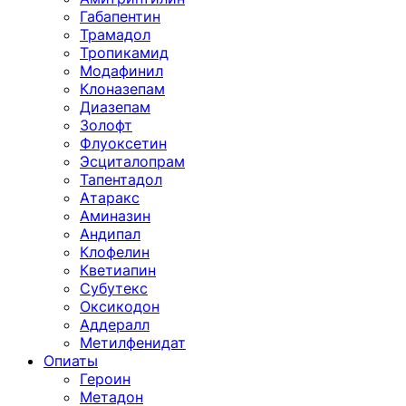
Габапентин
Трамадол
Тропикамид
Модафинил
Клоназепам
Диазепам
Золофт
Флуоксетин
Эсциталопрам
Тапентадол
Атаракс
Аминазин
Андипал
Клофелин
Кветиапин
Субутекс
Оксикодон
Аддералл
Метилфенидат
Опиаты
Героин
Метадон