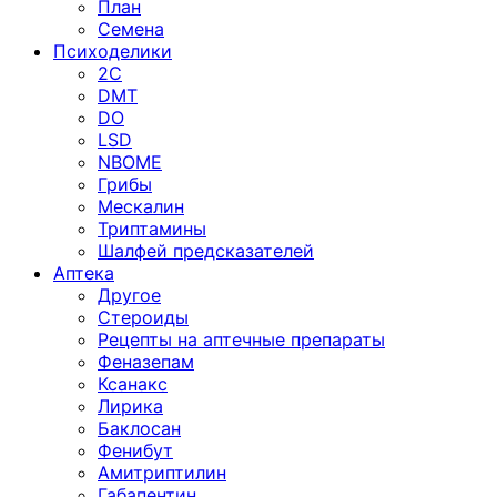
План
Семена
Психоделики
2C
DMT
DO
LSD
NBOME
Грибы
Мескалин
Триптамины
Шалфей предсказателей
Аптека
Другое
Стероиды
Рецепты на аптечные препараты
Феназепам
Ксанакс
Лирика
Баклосан
Фенибут
Амитриптилин
Габапентин