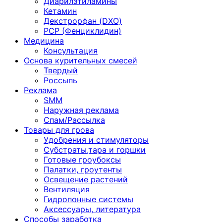
Диарилэтиламины
Кетамин
Декстрорфан (DXO)
PCP (Фенциклидин)
Медицина
Консультация
Основа курительных смесей
Твердый
Россыпь
Реклама
SMM
Наружная реклама
Спам/Рассылка
Товары для грова
Удобрения и стимуляторы
Субстраты,тара и горшки
Готовые гроубоксы
Палатки, гроутенты
Освещение растений
Вентиляция
Гидропонные системы
Аксессуары, литература
Способы заработка