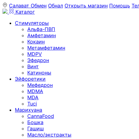
Салават
Обмен
Обнал
Открыть магазин
Помощь
Те
Каталог
Стимуляторы
Альфа-ПВП
Амфетамин
Кокаин
Метамфетамин
MDPV
Эфедрон
Винт
Катиноны
Эйфоретики
Мефедрон
MDMA
MDA
Tuci
Марихуана
CannaFood
Бошка
Гашиш
Масло/экстракты