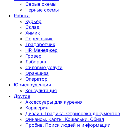
Серые схемы
Черные схемы
Работа
Курьер
Склад
Химик
Перевозчик
Трафаретчик
HR-Менеджер
Гровер
Лаборант
Силовые услуги
Франшиза
Оператор
Юриспруденция
Консультация
Другoе
Аксессуары для курения
Каршеринг
Дизайн. Графика. Отрисовка документов
Финансы. Карты. Кошельки. Обнал
Пробив. Поиск людей и информации