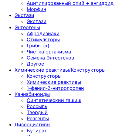
Ацитилированный опий + ангидрид
Морфин
Экстази
Экстази
Энтеогены
Афродизиаки
Стимуляторы
Грибы (х)
Чистка организма
Семена Энтеогенов
Другое
Химические реактивы/Конструкторы
Конструкторы
Химические реактивы
1-фенил-2-нитропропен
Каннабиноиды
Синтетический гашиш
Россыпь
Твердый
Реагенты
Диссоциативы
Бутират