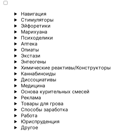
Навигация
Стимуляторы
Эйфоретики
Марихуана
Психоделики
Аптека
Опиаты
Экстази
Энтеогены
Химические реактивы/Конструкторы
Каннабиноиды
Диссоциативы
Медицина
Основа курительных смесей
Реклама
Товары для грова
Способы заработка
Работа
Юриспруденция
Другoе