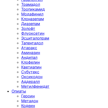
Трамадол
Тропикамид
Модафинил
Клоназепам
Диазепам
Золофт
Флуоксетин
Эсциталопрам
Тапентадол
Атаракс
Аминазин
Андипал
Клофелин
Кветиапин
Субутекс
Оксикодон
Аддералл
Метилфенидат
Опиаты
Героин
Метадон
Кодеин