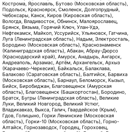
Кострома, Ярославль, Бутово (Московская область),
Подольск, Красноярск, Смоленск, Долгопрудный,
Чебоксары, Канск, Киров (Кировская область),
Вологда, Владивосток, Обнинск, Малоярославец,
Брянск, Вязьма, Горячий Ключ, Улан-Удэ,
Нефтекамск, Майкоп, Уссурийск, Ульяновск, Гатчина,
Луга (Ленинградская область), Надым, Электросталь,
Бородино (Московская область), Краснознаменск
(Калиниградская область), Абакан, Абрау-Дюрсо
(Краснодарский край), Амурск, Анадырь, Ангарск,
Андреаполь, Арзамас, Артём, Архангельск, Архыз
(Карачаево-Черкесия), Байкальск, Балаклава,
Балаково (Саратовская область), Балтийск, Барвиха
(Московская область), Барнаул, Беломорск, Кызыл,
Бийск, Биробиджан, Благовещенск (Амурская
область), Благовещенск (Башкортостан), Бородино,
Братск, Бугры (Ленинградская область), Великие
Луки, Великий Новгород, Великий Устюг,
Владикавказ, Выкса, Галич, Гвардейское (Крым),
Гдов, Голицыно, Горки Ленинские (Московская
область), Горки-10 (Московская область), Горно-
Алтайск, Горнозаводск, Городец, Гороховец,