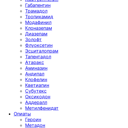
Габапентин
Трамадол
Тропикамид
Модафинил
Клоназепам
Диазепам
Золофт
Флуоксетин
Эсциталопрам
Тапентадол
Атаракс
Аминазин
Андипал
Клофелин
Кветиапин
Субутекс
Оксикодон
Аддералл
Метилфенидат
Опиаты
Героин
Метадон