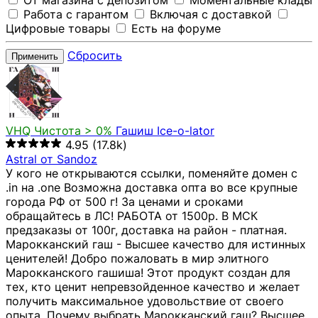
От магазина с депозитом
Моментальные клады
Работа с гарантом
Включая с доставкой
Цифровые товары
Есть на форуме
Сбросить
Применить
VHQ
Чистота > 0%
Гашиш Ice-o-lator
4.95
(17.8k)
Astral от Sandoz
У кого не открываются ссылки, поменяйте домен с
.in на .one Возможна доставка опта во все крупные
города РФ от 500 г! За ценами и сроками
обращайтесь в ЛС! РАБОТА от 1500р. В МСК
предзаказы от 100г, доставка на район - платная.
Марокканский гаш - Высшее качество для истинных
ценителей! Добро пожаловать в мир элитного
Марокканского гашиша! Этот продукт создан для
тех, кто ценит непревзойденное качество и желает
получить максимальное удовольствие от своего
опыта. Почему выбрать Марокканский гаш? Высшее