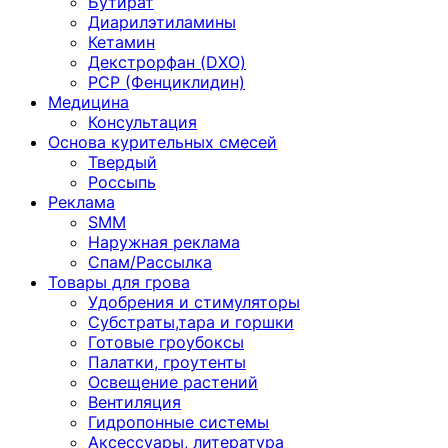
Бутират
Диарилэтиламины
Кетамин
Декстрорфан (DXO)
PCP (Фенциклидин)
Медицина
Консультация
Основа курительных смесей
Твердый
Россыпь
Реклама
SMM
Наружная реклама
Спам/Рассылка
Товары для грова
Удобрения и стимуляторы
Субстраты,тара и горшки
Готовые гроубоксы
Палатки, гроутенты
Освещение растений
Вентиляция
Гидропонные системы
Аксессуары, литература