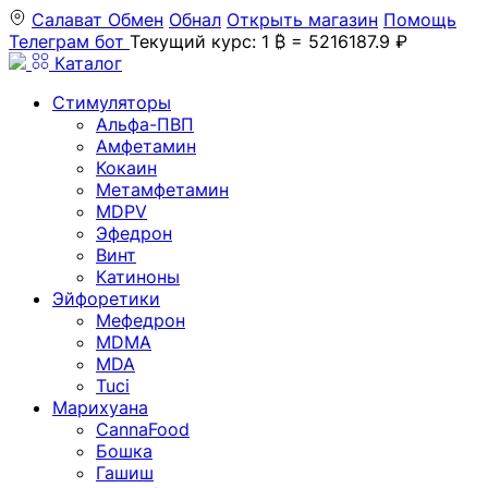
Салават
Обмен
Обнал
Открыть магазин
Помощь
Телеграм бот
Текущий курс: 1 ₿ = 5216187.9 ₽
Каталог
Стимуляторы
Альфа-ПВП
Амфетамин
Кокаин
Метамфетамин
MDPV
Эфедрон
Винт
Катиноны
Эйфоретики
Мефедрон
MDMA
MDA
Tuci
Марихуана
CannaFood
Бошка
Гашиш