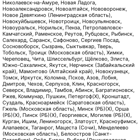
Николаевск-на-Амуре, Новая Ладога,
Новоалександровск, Новоалтайск, Нововоронеж,
Новое Девяткино (Ленинградская область),
Новокуйбышевск, Новотроицк, Новоульяновск,
Новоуральск, Норильск, Пенза, Петропавловск-
Камчатский, Раменское, Реутов, Рубцовск, Рыбинск,
Салехард, Саранск, Сафоново, Сергиев Посад,
Сосновоборск, Сызрань, Сыктывкар, Тверь,
Тобольск, Троицк (Московская область), Химки,
Череповец, Чита, Шлиссельбург, Щёлково, Элиста,
Южно-Сахалинск, Якутск, Нерчинск (Забайкальский
край), Мамонтово (Алтайский край), Новокузнецк,
Томск, Иркутск, Коломна, Псков, Азов, Лобня,
Дмитров, Чехов, Серпухов, Клин, Красногорск,
Северск, Владимир, Тамбов, Абинск, Багратионовск,
Ржев, Коммунар, Пушкин, Петергоф(Х), Кронштадт,
Суздаль, Красноармейск (Саратовская область),
Гжель (Московская область), Минск (РБ)(Х), Орша
(РБ)(Х), Пинск (РБ)(Х), Георгиевск, Могилев (РБ)(Х),
Курган, Ишим, Лениногорск, Златоуст, Красноуфимск,
Алапаевск, Таганрог, Мацеста (Сочи), Менделеево
(Московская область), Белоостров (Санкт-