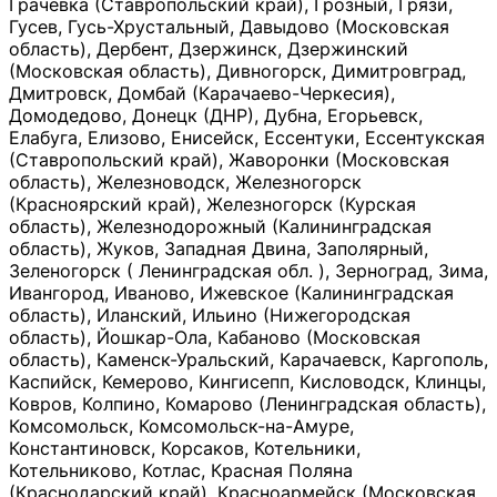
Грачевка (Ставропольский край), Грозный, Грязи,
Гусев, Гусь-Хрустальный, Давыдово (Московская
область), Дербент, Дзержинск, Дзержинский
(Московская область), Дивногорск, Димитровград,
Дмитровск, Домбай (Карачаево-Черкесия),
Домодедово, Донецк (ДНР), Дубна, Егорьевск,
Елабуга, Елизово, Енисейск, Ессентуки, Ессентукская
(Ставропольский край), Жаворонки (Московская
область), Железноводск, Железногорск
(Красноярский край), Железногорск (Курская
область), Железнодорожный (Калининградская
область), Жуков, Западная Двина, Заполярный,
Зеленогорск ( Ленинградская обл. ), Зерноград, Зима,
Ивангород, Иваново, Ижевское (Калининградская
область), Иланский, Ильино (Нижегородская
область), Йошкар-Ола, Кабаново (Московская
область), Каменск-Уральский, Карачаевск, Каргополь,
Каспийск, Кемерово, Кингисепп, Кисловодск, Клинцы,
Ковров, Колпино, Комарово (Ленинградская область),
Комсомольск, Комсомольск-на-Амуре,
Константиновск, Корсаков, Котельники,
Котельниково, Котлас, Красная Поляна
(Краснодарский край), Красноармейск (Московская