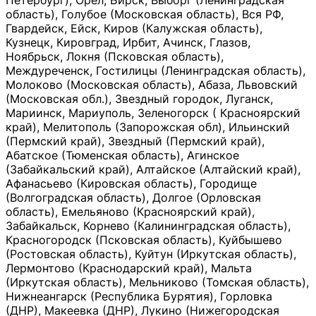
Петербург), Орёл, Бирск, Выборг (Ленинградская
область), Голубое (Московская область), Вся РФ,
Гвардейск, Ейск, Киров (Калужская область),
Кузнецк, Кировград, Ирбит, Ачинск, Глазов,
Ноябрьск, Локня (Псковская область),
Междуреченск, Гостилицы (Ленинградская область),
Молоково (Московская область), Абаза, Львовский
(Московская обл.), Звездный городок, Луганск,
Мариинск, Мариуполь, Зеленогорск ( Красноярский
край), Мелитополь (Запорожская обл), Ильинский
(Пермский край), Звездный (Пермский край),
Абатское (Тюменская область), Агинское
(Забайкальский край), Алтайское (Алтайский край),
Афанасьево (Кировская область), Городище
(Волгоградская область), Долгое (Орловская
область), Емельяново (Красноярский край),
Забайкальск, Корнево (Калининградская область),
Красногородск (Псковская область), Куйбышево
(Ростовская область), Куйтун (Иркутская область),
Лермонтово (Краснодарский край), Мальта
(Иркутская область), Мельниково (Томская область),
Нижнеангарск (Республика Бурятия), Горловка
(ДНР), Макеевка (ДНР), Лукино (Нижегородская