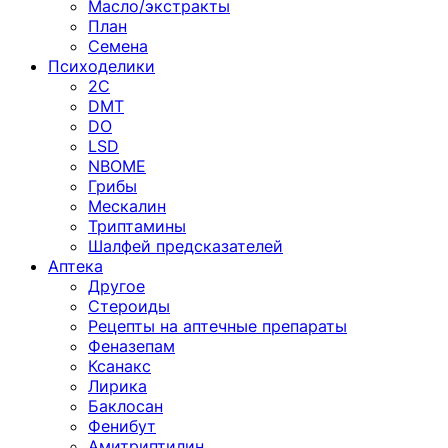
Масло/экстракты
План
Семена
Психоделики
2C
DMT
DO
LSD
NBOME
Грибы
Мескалин
Триптамины
Шалфей предсказателей
Аптека
Другое
Стероиды
Рецепты на аптечные препараты
Феназепам
Ксанакс
Лирика
Баклосан
Фенибут
Амитриптилин