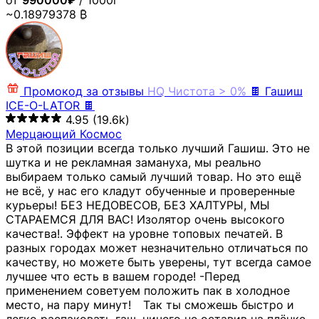
от
990000₽
/ 1000г
~0.18979378 ₿
Промокод за отзывы
HQ
Чистота > 0%
🍫 Гашиш
ICE-O-LATOR 🍫
4.95
(19.6k)
Мерцающий Космос
В этой позиции всегда только лучший Гашиш. Это не
шутка и не рекламная замануха, мы реально
выбираем только самый лучший товар. Но это ещё
не всё, у нас его кладут обученные и проверенные
курьеры! БЕЗ НЕДОВЕСОВ, БЕЗ ХАЛТУРЫ, МЫ
СТАРАЕМСЯ ДЛЯ ВАС! Изолятор очень высокого
качества!. Эффект на уровне топовых печатей. В
разных городах может незначительно отличаться по
качеству, но можете быть уверены, тут всегда самое
лучшее что есть в вашем городе! -Перед
применением советуем положить пак в холодное
место, на пару минут!⠀ Так ты сможешь быстро и