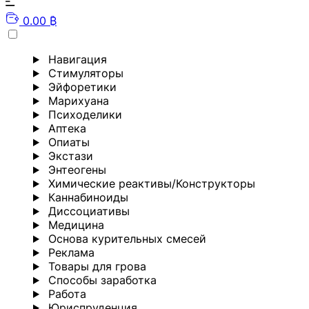
0.00 ₿
Навигация
Стимуляторы
Эйфоретики
Марихуана
Психоделики
Аптека
Опиаты
Экстази
Энтеогены
Химические реактивы/Конструкторы
Каннабиноиды
Диссоциативы
Медицина
Основа курительных смесей
Реклама
Товары для грова
Способы заработка
Работа
Юриспруденция