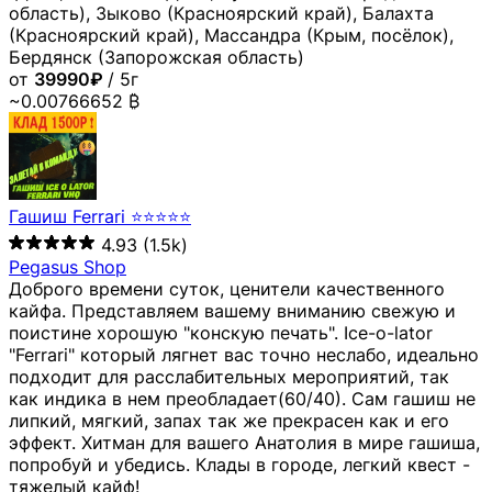
область), Зыково (Красноярский край), Балахта
(Красноярский край), Массандра (Крым, посёлок),
Бердянск (Запорожская область)
от
39990₽
/ 5г
~0.00766652 ₿
Гашиш Ferrari ⭐⭐⭐⭐⭐
4.93
(1.5k)
Pegasus Shop
Доброго времени суток, ценители качественного
кайфа. Представляем вашему вниманию свежую и
поистине хорошую "конскую печать". Ice-o-lator
"Ferrari" который лягнет вас точно неслабо, идеально
подходит для расслабительных мероприятий, так
как индика в нем преобладает(60/40). Сам гашиш не
липкий, мягкий, запах так же прекрасен как и его
эффект. Хитман для вашего Анатолия в мире гашиша,
попробуй и убедись. Клады в городе, легкий квест -
тяжелый кайф!