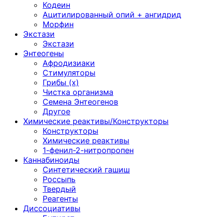
Кодеин
Ацитилированный опий + ангидрид
Морфин
Экстази
Экстази
Энтеогены
Афродизиаки
Стимуляторы
Грибы (х)
Чистка организма
Семена Энтеогенов
Другое
Химические реактивы/Конструкторы
Конструкторы
Химические реактивы
1-фенил-2-нитропропен
Каннабиноиды
Синтетический гашиш
Россыпь
Твердый
Реагенты
Диссоциативы