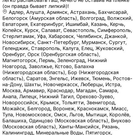
легко распаковать гаш, ничего не оставив на плёнке
(он правда бывает липкий)!
Адлер, Алушта, Армянск, Астрахань, Бахчисарай,
Белогорск (Амурская область), Волгоград, Волжский,
Евпатория, Екатеринбург, Ишимбай, Казань, Керчь,
Копейск, Курск, Салават, Севастополь, Симферополь,
Стерлитамак, Уфа, Хабаровск, Челябинск, Джанкой,
Новосибирск, Санкт-Петербург, Мурманск, Сургут,
Геленджик, Ставрополь, Калуга, Елец, Жуковский,
Оренбург, Орск (Оренбургская область),
Магнитогорск, Пермь, Зеленоград, Нижний
Новгород, Заволжье, Кстово, Балахна
(Нижегородская область), Бор (Нижегородская
область), Саратов, Энгельс, Ижевск, Тюмень, Ростов-
на-Дону, Шахты, Новочеркасск, Люберцы, Истра,
Москва, Армавир, Краснодар, Магадан, Самара,
Анапа, Липецк, Нижний Тагил, Орехово-Зуево,
Новороссийск, Крымск, Тольятти, Звенигород,
Можайск, Белгород, Воронеж, Краснокамск, Миасс,
Тула, Новомосковск, Омск, Льгов, Мытищи, Королёв,
Балашиха, Одинцово (Московская область), Внуково
(Московская область), Ханты-Мансийск, Рязань,
Калининград, Минеральные Воды, Пятигорск,