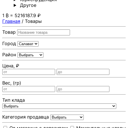
Другoе
1 ₿ = 5216187.9 ₽
Главная
/
Товары
Товар
Город
Район
Цена, ₽
Вес, (гр)
Тип клада
Категория продавца