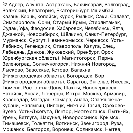
Адлер, Алушта, Астрахань, Бахчисарай, Волгоград, Волжский, Евпатория, Екатеринбург, Ишимбай, Казань, Керчь, Копейск, Курск, Рыльск, Саки, Салават, Симферополь, Сочи, Старый Крым, Стерлитамак, Судак, Уфа, Феодосия, Хабаровск, Челябинск, Ялта, Джанкой, Новосибирск, Щёлкино, Санкт-Петербург, Мурманск, Сургут, Невинномысск, Черкесск, Усть-Лабинск, Геленджик, Ставрополь, Калуга, Елец, Лебедянь, Данков, Жуковский, Оренбург, Орск (Оренбургская область), Магнитогорск, Пермь, Зеленоград, Солнечногорск, Нижний Новгород, Лысково, Заволжье, Кстово, Балахна (Нижегородская область), Богородск, Бор (Нижегородская область), Саратов, Энгельс, Ижевск, Тюмень, Ростов-на-Дону, Шахты, Новочеркасск, Батайск, Аксай, Люберцы, Истра, Москва, Армавир, Краснодар, Магадан, Самара, Анапа, Славянск-на-Кубани, Чаплыгин, Липецк, Нижний Тагил, Орехово-Зуево, Усть-Джегута, Лянтор, Нефтеюганск, Пыть-Ях, Урень, Ветлуга, Шахунья, Новороссийск, Крымск, Тимашёвск, Тольятти, Воткинск, Звенигород, Руза, Можайск, Белгород, Воронеж, Соликамск, Нытва, Лысьва (Пермский край), Чусовой, Кунгур, Краснокамск, Миасс, Губаха, Тула, Новомосковск, Донской, Омск, Льгов, Мытищи, Королёв, Ивантеевка, Балашиха, Семилуки, Кудымкар, Старый Оскол, Оса (Пермский край), Одинцово (Московская область), Ханты-Мансийск, Лабинск, Темрюк, Курганинск, Белореченск (Краснодарский край), Алупкa, Губкин, Рязань, Калининград, Усть-Илимск, Фрязино, Минеральные Воды, Пятигорск, Кострома, Ярославль, Коркино, Верхняя Пышма, Подольск, Красноярск, Смоленск, Долгопрудный, Чебоксары, Калачинск, Канск, Киров (Кировская область), Вологда, Рославль, Владивосток, Обнинск, Балабаново (Калужская область), Малоярославец, Брянск, Видное, Ярцево, Вязьма, Гагарин, Приволжск, Фурманов, Чайковский, Кинешма, Горячий Ключ, Улан-Удэ, Туймазы, Дюртюли, Альметьевск, Нефтекамск, Хадыженск, Апшеронск, Майкоп, Уссурийск, Ульяновск, Гатчина, Луга (Ленинградская область), Надым, Ногинск, Электросталь, Железнодорожный (Московская область), Бутурлиновка, Кириллов, Краснознаменск (Калиниградская область), Мышкин, Томмот, Холм, Абакан, Абдулино, Агидель, Агрыз, Адыгейск, Азнакаево, Алатырь, Алдан, Алейск, Александров, Александровск, Алексеевка (Белгородская обл.), Алексин, Амурск, Анадырь, Ангарск, Андреаполь, Анжеро-Судженск, Анива, Апатиты, Арамиль, Ардон, Арзамас, Аркадак, Арсеньев, Артём, Артёмовский, Архангельск, Асбест, Асино, Аткарск, Ахтубинск, Аша, Бабаево (Вологодская область), Бавлы (Республика Татарстан), Байкальск, Бакал, Баксан, Балаклава, Балаково (Саратовская область), Балашов (Саратовская область), Балтийск, Барабинск, Барнаул, Барыш (Ульяновская область), Бежецк, Белая Калитва (Ростовская область), Белебей, Белогорск (Крым), Белозерск, Белокуриха, Беломорск, Белоозёрский (Московская область), Белорецк (Республика Башкортостан), Кызыл, Белоярский (Ханты-Мансийский АО), Бердск, Березники (Пермский край), Берёзовский (Кемеровская область), Берёзовский (Свердловская область), Беслан, Бийск, Бикин, Билибино, Биробиджан, Благовещенск (Амурская область), Благовещенск (Башкортостан), Бобров, Богородицк, Боготол, Богучар, Бокситогорск (Ленинградская область), Бологое (Тверская область), Болхов, Большой Камень (Приморский край), Борисоглебск (Воронежская область), Боровичи (Новгородская область), Боровск, Бородино, Братск, Бронницы (Московская область), Бугульма (Республика Татарстан), Бугуруслан (Оренбургская область), Буинск, Буй, Буйнакск, Валдай, Валуйки, Велиж, Великие Луки, Великий Новгород, Великий Устюг, Вельск, Венёв, Верещагино, Верхнеуральск, Верхний Уфалей, Верхняя Салда, Верхняя Тура, Весьегонск, Вилючинск, Вихоревка, Вичуга, Владикавказ, Волгодонск, Волгореченск, Володарск, Волосово, Волчанск, Вольск, Воркута, Ворсма, Всеволожск (Ленинградская область), Вуктыл, Выкса, Высоковск, Высоцк, Вытегра, Вышний Волочёк, Вяземский, Вязники, Вятские Поляны, Нея, Шилка, Гаврилов Посад, Гаврилов-Ям, Гай, Галич, Гдов, Голицыно, Горно-Алтайск, Горнозаводск, Горняк, Городец, Гороховец, Гремячинск, Грозный, Грязи, Грязовец, Губкинский, Гуково, Гулькевичи, Гурьевск (Калининградская область), Гурьевск (Кемеровская область), Гусев, Гусь-Хрустальный, Давлеканово, Далматово, Дальнегорск, Дегтярск, Дедовск, Демидов, Дербент, Десногорск, Дзержинск, Дзержинский (Московская область), Дивногорск, Димитровград, Дмитровск, Дно, Добрянка, Долинск, Домодедово, Донецк (ДНР), Дорогобуж, Дрезна, Дубна, Дудинка, Духовщина, Дятьково, Егорьевск, Елабуга, Елизово, Ельня (Будет изменено название), Емва, Енисейск, Ермолино, Ершов, Ессентуки, Ефремов, Железноводск, Железногорск (Красноярский край), Железногорск (Курская область), Железногорск-Илимский, Жигулёвск, Жиздра, Жирновск, Жуков, Жуковка, Заводоуковск, Заволжск, Задонск, Заинск, Заозёрный, Заозёрск, Западная Двина, Заполярный, Зарайск, Заречный (Пензенская область), Заречный (Свердловская область), Заринск, Звенигово, Зверево, Зеленогорск ( Ленинградская обл. ), Зеленоградск, Зеленодольск, Зеленокумск, Зерноград, Зима, Змеиногорск, Зубцов, Ивангород, Иваново, Ивдель, Избербаш, Изобильный, Иланский, Инза, Инкерман, Инта, Ипатово, Искитим, Йошкар-Ола, Кадников, Калач, Калач-на-Дону, Калининск, Калтан, Калязин, Камбарка, Каменка (Пензенская область), Каменногорск (Ленинградская область), Каменск-Уральский, Каменск-Шахтинский, Камень-на-Оби, Камешково, Камышин, Канаш, Кандалакша, Карабаново, Карабаш, Карачаевск, Каргат, Каргополь, Карпинск, Карталы, Касимов, Касли, Каспийск, Катав-Ивановск, Катайск, Качканар, Кашин, Кашира, Кемерово, Кемь, Кизел, Кизилюрт, Кизляр, Кимовск, Кимры, Кингисепп, Кинель, Киреевск, Киренск, Киржач, Кириши, Кирово-Чепецк, Кировск (Ленинградская область), Кировск (Мурманская область), Кирсанов, Киселёвск, Кисловодск, Климовск, Клинцы, Княгинино, Ковдор, Ковров, Когалым, Козельск, Козьмодемьянск, Кола, Кологрив, Колпашево, Колпино, Кольчугино, Комсомольск, Комсомольск-на-Амуре, Конаково, Кондопога, Кондрово, Константиновск, Кораблино, Кореновск, Корсаков, Коряжма, Костерёво, Костомукша, Котельники, Котельниково, Котельнич, Котлас, Котовск, Кохма, Красноармейск (Московская область), Краснозаводск, Краснознаменск (Московская область), Краснокаменск, Краснослободск (Волгоградская область), Краснотурьинск, Красноуральск, Красный Сулин, Кремёнки, Кропоткин, Кубинка, Кувшиново (Тверская область), Кудрово, Кулебаки, Кумертау, Курлово, Куровское, Куртамыш, Курчатов, Куса, Кушва, Кыштым, Лабытнанги, Лагань, Лаишево (Республика Татарстан), Лакинск, Лангепас, Лахденпохья, Ленинск-Кузнецкий, Ленск (Республика Саха), Лермонтов (Ставропольский край), Лесозаводск (Приморский край), Лесосибирск, Ливны (Орловская область), Ликино-Дулёво, Липки (Тульская область), Лиски (Воронежская область), Лихославль, Лодейное Поле, Ломоносов (Санкт-Петербург), Лосино-Петровский, Лукоянов, Луховицы, Лыткарино, Любань (Ленинградская область), Любим, Людиново, Магас, Майский, Макаров, Малая Вишера, Малгобек, Мамадыш, Мамоново, Мантурово, Маркс, Махачкала, Мглин, Мегион, Медвежьегорск, Медногорск, Медынь, Меленки, Мелеуз, Менделеевск, Мещовск, Микунь, Миллерово, Минусинск, Миньяр, Мирный (Архангельская область), Мирный (Якутия), Михайловка (Город), Михайловск (Свердловская область), Михайловск (Ставропольский край), Могоча, Можга, Моздок, Мончегорск, Морозовск, Моршанск, Мосальск, Муравленко, Мурино, Муром, Мценск, Мыски, Набережные Челны, Навашино (Нижегородская область), Назарово (Красноярский край), Назрань, Нальчик, Наро-Фоминск, Нарткала, Нарьян-Мар, Находка, Невель (Псковская область), Невельск, Невьянск, Нелидово (Тверская область), Неман, Нерехта (Костромская область), Нерюнгри, Нестеров, Нефтегорск (Самарская область), Нефтекумск, Нижневартовск, Нижнекамск (Республика Татарстан), Нижнеудинск, Нижние Серги, Нижний Ломов, Нижняя Тура, Николаевск-на-Амуре, Никольск (Вологодская область), Никольск (Пензенская область), Новая Ладога, Новая Ляля, Новоалександровск, Новоалтайск, Нововоронеж, Новодвинск, Новозыбков, Новокубанск, Новокуйбышевск, Новомичуринск, Новопавловск, Новоржев, Новосокольники, Новотроицк, Новоульяновск, Новоуральск, Новохопёрск, Новочебоксарск, Новошахтинск, Новый Оскол, Новый Уренгой, Норильск, Нурлат, Нягань, Нязепетровск, Няндома, Облучье, Обоянь, Озёрск (Калининградская область), Озёрск (Челябинская область), Озёры, Октябрьск (Самарская область), Октябрьский (Башкортостан), Окуловка (Новгородская область), Оленегорск, Олонец, Онега, Опочка, Осинники, Осташков, Остров, Острогожск, Отрадный, Оха, Павлово, Павловск (Воронежская область), Павловск (Санкт-Петербург), Павловский Посад, Партизанск, Певек, Пенза, Первоуральск, Перевоз, Пересвет, Переславль-Залесский, Пестово (Новгородская область), Петрозаводск, Петропавловск-Камчатский, Печоры, Пикалёво, Пионерский, Питкяранта, Плавск, Плёс, Подпорожье, Покачи, Покров, Покровск, Полесск, Полысаево, Полярные Зори, Полярный, Поронайск, Порхов, Похвистнево, Почеп, Починок, Пошехонье, Правдинск, Приморск (Калининградская область), Приморско-Ахтарск, Приозерск, Прокопьевск, Протвино, Прохладный, Пугачёв, Пудож, Пустошка, Пушкино, Пущино, Пыталово, Радужный (Владимирская область), Радужный (Ханты-Мансийский АО), Райчихинск, Раменское, Рассказово, Ревда, Реж, Реутов, Родники, Россошь, Ростов (Ярославская обл.), Рошаль, Ртищево, Рубцовск, Рузаевка, Рыбинск, Рыбное, Ряжск, Салехард, Сальск, Саранск, Сарапул, Саров, Сасово, Сатка, Сафоново, Саяногорск, Саянск, Светлогорск, Светлоград, Светлый, Светогорск (Ленинградская область), Свободный, Себеж, Северобайкальск, Северодвинск, Североуральск, Сегежа, Семикаракорск, Сенгилей, Серафимович, Сергач, Сергиев Посад, Сердобск, Сертолово (Ленинградская область), Сестрорецк (Ленинградская область), Сибай, Скопин, Славгород, Сланцы, Слободской, Слюдянка, Собинка, Советск (Кировская область), Советск (Калининградская область), Советск (Тульская область), Советская Гавань, Советский (Ханты-Мансийский АО), Сокол (Вологодская область), Солигалич, Соль-Илецк, Сольцы, Сортавала, Сосенский, Сосновоборск, Сосновый Бор (Ленинградская область), Сосногорск, Спас-Клепики, Спасск-Рязанский, С