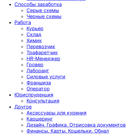
Способы заработка
Серые схемы
Черные схемы
Работа
Курьер
Склад
Химик
Перевозчик
Трафаретчик
HR-Менеджер
Гровер
Лаборант
Силовые услуги
Франшиза
Оператор
Юриспруденция
Консультация
Другoе
Аксессуары для курения
Каршеринг
Дизайн. Графика. Отрисовка документов
Финансы. Карты. Кошельки. Обнал