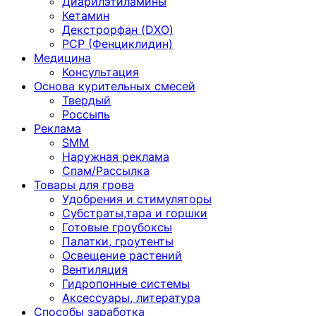
Диарилэтиламины
Кетамин
Декстрорфан (DXO)
PCP (Фенциклидин)
Медицина
Консультация
Основа курительных смесей
Твердый
Россыпь
Реклама
SMM
Наружная реклама
Спам/Рассылка
Товары для грова
Удобрения и стимуляторы
Субстраты,тара и горшки
Готовые гроубоксы
Палатки, гроутенты
Освещение растений
Вентиляция
Гидропонные системы
Аксессуары, литература
Способы заработка