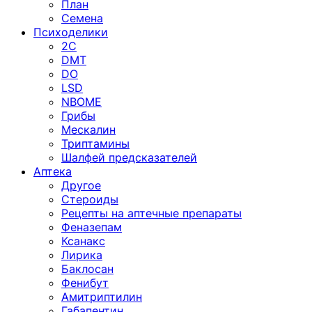
План
Семена
Психоделики
2C
DMT
DO
LSD
NBOME
Грибы
Мескалин
Триптамины
Шалфей предсказателей
Аптека
Другое
Стероиды
Рецепты на аптечные препараты
Феназепам
Ксанакс
Лирика
Баклосан
Фенибут
Амитриптилин
Габапентин