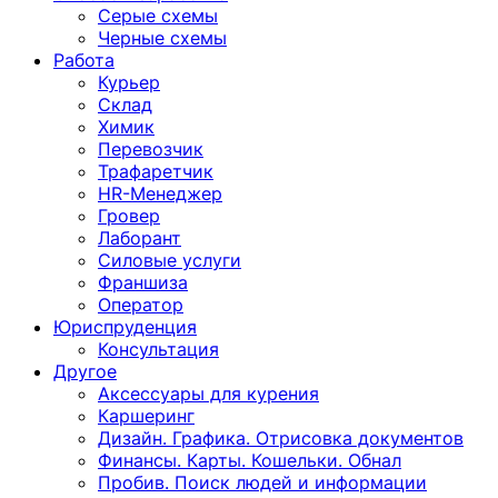
Серые схемы
Черные схемы
Работа
Курьер
Склад
Химик
Перевозчик
Трафаретчик
HR-Менеджер
Гровер
Лаборант
Силовые услуги
Франшиза
Оператор
Юриспруденция
Консультация
Другoе
Аксессуары для курения
Каршеринг
Дизайн. Графика. Отрисовка документов
Финансы. Карты. Кошельки. Обнал
Пробив. Поиск людей и информации