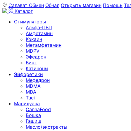
Салават
Обмен
Обнал
Открыть магазин
Помощь
Те
Каталог
Стимуляторы
Альфа-ПВП
Амфетамин
Кокаин
Метамфетамин
MDPV
Эфедрон
Винт
Катиноны
Эйфоретики
Мефедрон
MDMA
MDA
Tuci
Марихуана
CannaFood
Бошка
Гашиш
Масло/экстракты