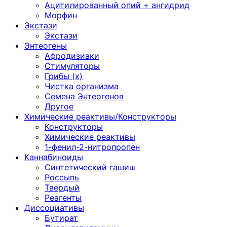
Ацитилированный опий + ангидрид
Морфин
Экстази
Экстази
Энтеогены
Афродизиаки
Стимуляторы
Грибы (х)
Чистка организма
Семена Энтеогенов
Другое
Химические реактивы/Конструкторы
Конструкторы
Химические реактивы
1-фенил-2-нитропропен
Каннабиноиды
Синтетический гашиш
Россыпь
Твердый
Реагенты
Диссоциативы
Бутират