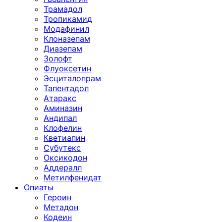
Трамадол
Тропикамид
Модафинил
Клоназепам
Диазепам
Золофт
Флуоксетин
Эсциталопрам
Тапентадол
Атаракс
Аминазин
Андипал
Клофелин
Кветиапин
Субутекс
Оксикодон
Аддералл
Метилфенидат
Опиаты
Героин
Метадон
Кодеин