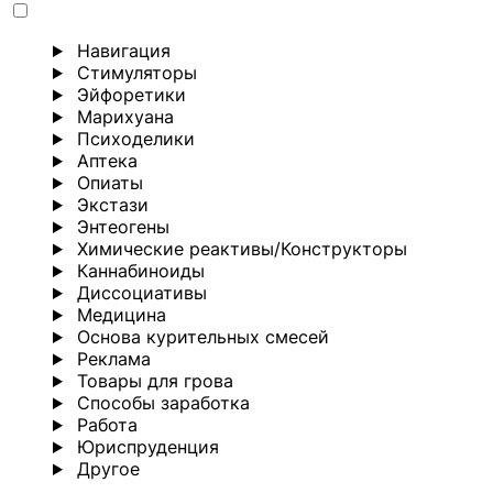
Навигация
Стимуляторы
Эйфоретики
Марихуана
Психоделики
Аптека
Опиаты
Экстази
Энтеогены
Химические реактивы/Конструкторы
Каннабиноиды
Диссоциативы
Медицина
Основа курительных смесей
Реклама
Товары для грова
Способы заработка
Работа
Юриспруденция
Другoе