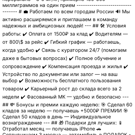
миллиграммов на один прием --------------------------
------- # 💼 Работаем по всем городам России 🔊 Мы
активно расширяемся и приглашаем в команду
надежных и амбициозных людей! --- ## 🛠 Условия
работы: ✔️ Оплата от 1500₽ за клад ✔️ Водителям —
от 800\$ за рейс ✔️ Гибкий график — работаешь,
когда удобно ✔️ Связь с куратором 24/7 (помогаем
даже в бытовых вопросах) ✔️ Полное обучение и
сопровождение ✔️ Компенсация проезда и жилья ✔️
Устройство по документам или залог — на ваш
выбор ✔️ Возможность бесплатного пользования
товаром ✔️ Карьерный рост до склада всего за 2
недели ✔️ Фасованный МК — удобно и безопасно ---
## 💸 Бонусы и премии каждую неделю: 🎯 Сделал 60
кладов за неделю — получаешь +5000₽ ПРЕМИИ 🎯
Сделал 50 кладов в день — Индивидуальное
вознаграждение --- ## 🎁 Подарки для лучших: 📱
Отработал месяц — получаешь iPhone 🚗
Сотрудничаем 3 месяца — автомобиль в ПОДАРОК -