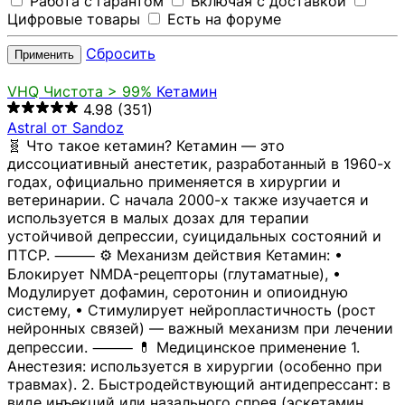
Работа с гарантом
Включая с доставкой
Цифровые товары
Есть на форуме
Сбросить
Применить
VHQ
Чистота > 99%
Кетамин
4.98
(351)
Astral от Sandoz
🧬 Что такое кетамин? Кетамин — это
диссоциативный анестетик, разработанный в 1960-х
годах, официально применяется в хирургии и
ветеринарии. С начала 2000-х также изучается и
используется в малых дозах для терапии
устойчивой депрессии, суицидальных состояний и
ПТСР. ⸻ ⚙️ Механизм действия Кетамин: •
Блокирует NMDA-рецепторы (глутаматные), •
Модулирует дофамин, серотонин и опиоидную
систему, • Стимулирует нейропластичность (рост
нейронных связей) — важный механизм при лечении
депрессии. ⸻ 💊 Медицинское применение 1.
Анестезия: используется в хирургии (особенно при
травмах). 2. Быстродействующий антидепрессант: в
виде инъекций или назального спрея (эскетамин,