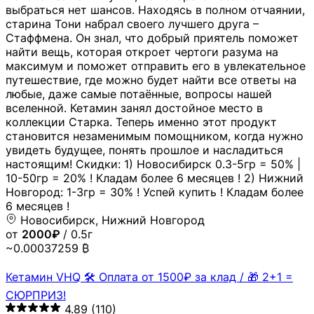
выбраться нет шансов. Находясь в полном отчаянии,
старина Тони набрал своего лучшего друга –
Стаффмена. Он знал, что добрый приятель поможет
найти вещь, которая откроет чертоги разума на
максимум и поможет отправить его в увлекательное
путешествие, где можно будет найти все ответы на
любые, даже самые потаённые, вопросы нашей
вселенной. Кетамин занял достойное место в
коллекции Старка. Теперь именно этот продукт
становится незаменимым помощником, когда нужно
увидеть будущее, понять прошлое и насладиться
настоящим! Скидки: 1) Новосибирск 0.3-5гр = 50% |
10-50гр = 20% ! Кладам более 6 месяцев ! 2) Нижний
Новгород: 1-3гр = 30% ! Успей купить ! Кладам более
6 месяцев !
Новосибирск, Нижний Новгород
от
2000₽
/ 0.5г
~0.00037259 ₿
Кетамин VHQ 🛠 Оплата от 1500₽ за клад / 🎁 2+1 =
СЮРПРИЗ!
4.89
(110)