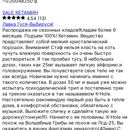
~0.00048250 ₿
SALE КЕТАМИН
4.54
(13)
Лавка Гуся-Выбируся!
Распродажа не сезонных кладов!Кладам более 6
месяцев. Подъем 100%! Кетамин. Вещество
представляет собой мелкий кристалический
порошок. Внимание! Стаф нельзя класть на хоть
чучуть влажную поверхность он очень быстро
раствориться. Я так проебал тусу. В небольших
дозах, таких как 25мг вызывает легкую эйфорию и
головокружение. Вы почувствуете свое тело не так
как всегда. Новичкам нужно начинать именно с
такого количества. В дозах 50 мг и выше уже можно
испытать психоделический трип и постепенно трек
за треком оказаться в так называемом К-Hole.
Настоятельно рекомендую первый раз быть в тепле
дома, в комфортной обстановке, обязательно с
музыкой. Выложите спичку и сделайте такую же
дорожку(тонкую!!!). Начните с ее половины. K-Hole не
похож на Волшебные Грибы не похож на Лсд-25. Вы
окажитесь в ваших фантазиях ненадолго(40мин).С