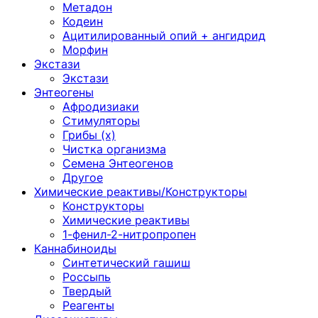
Метадон
Кодеин
Ацитилированный опий + ангидрид
Морфин
Экстази
Экстази
Энтеогены
Афродизиаки
Стимуляторы
Грибы (х)
Чистка организма
Семена Энтеогенов
Другое
Химические реактивы/Конструкторы
Конструкторы
Химические реактивы
1-фенил-2-нитропропен
Каннабиноиды
Синтетический гашиш
Россыпь
Твердый
Реагенты