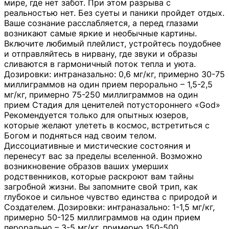
мире, где нет забот. При этом разрыва с
реальностью нет. Без суеты и паники пройдет отдых.
Ваше сознание расслабляется, а перед глазами
возникают самые яркие и необычные картины.
Включите любимый плейлист, устройтесь поудобнее
и отправляйтесь в нирвану, где звуки и образы
сливаются в гармоничный поток тепла и уюта.
Дозировки: интраназально: 0,6 мг/кг, примерно 30-75
миллиграммов на один прием перорально – 1,5-2,5
мг/кг, примерно 75-250 миллиграммов на один
прием Стадия для ценителей потустороннего «God»
Рекомендуется только для опытных юзеров,
которые желают улететь в космос, встретиться с
Богом и подняться над своим телом.
Диссоциативные и мистические состояния и
перенесут вас за пределы вселенной. Возможно
возникновение образов ваших умерших
родственников, которые раскроют вам тайны
загробной жизни. Вы запомните свой трип, как
глубокое и сильное чувство единства с природой и
Создателем. Дозировки: интраназально: 1-1,5 мг/кг,
примерно 50-125 миллиграммов на один прием
перорально – 3-5 мг/кг, примерно 150-500