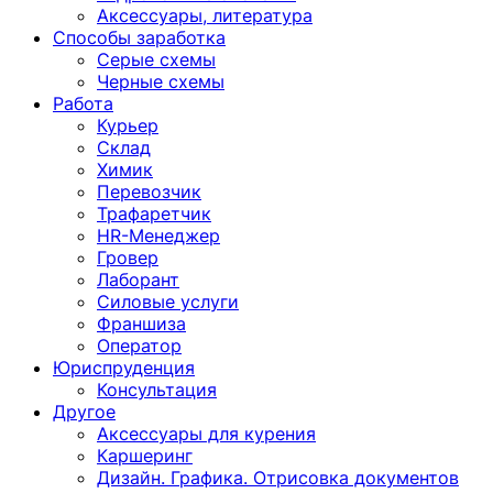
Аксессуары, литература
Способы заработка
Серые схемы
Черные схемы
Работа
Курьер
Склад
Химик
Перевозчик
Трафаретчик
HR-Менеджер
Гровер
Лаборант
Силовые услуги
Франшиза
Оператор
Юриспруденция
Консультация
Другoе
Аксессуары для курения
Каршеринг
Дизайн. Графика. Отрисовка документов