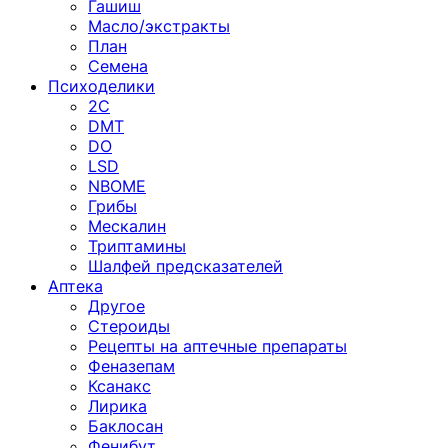
Гашиш
Масло/экстракты
План
Семена
Психоделики
2C
DMT
DO
LSD
NBOME
Грибы
Мескалин
Триптамины
Шалфей предсказателей
Аптека
Другое
Стероиды
Рецепты на аптечные препараты
Феназепам
Ксанакс
Лирика
Баклосан
Фенибут