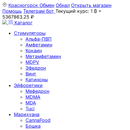
Красногорск
Обмен
Обнал
Открыть магазин
Помощь
Телеграм бот
Текущий курс: 1 ₿ =
5367863.25 ₽
Каталог
Стимуляторы
Альфа-ПВП
Амфетамин
Кокаин
Метамфетамин
MDPV
Эфедрон
Винт
Катиноны
Эйфоретики
Мефедрон
MDMA
MDA
Tuci
Марихуана
CannaFood
Бошка