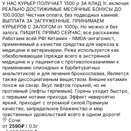
У НАС КУРЬЕР ПОЛУЧАЕТ 1500 р ЗА КЛАД 1г, включая
РЕАЛЬНО ДОСТИЖИМЫЕ МЕСЯЧНЫЕ БОНУСЫ ДО
100.000р! Честная оплата, без подводных камней.
ВЫПЛАТА ЗА ЗАГРУЖЕННЫЕ. ПРИНИМАЕМ
КУРЬЕРОВ С ЗАЛОГОМ от 1000р. Но можно и без
залога. ПИШИТЕ ПРЯМО СЕЙЧАС, все расскажем.
Работаем всей РФ! Кетамин - NMDA-антагонист,
применяемый в качестве средства для наркоза в
медицине и ветеринарии. Реже используется как
обезболивающее (прежде всего в экстренной
медицине и у пациентов с противопоказаниями к
применению опиоидных и барбитуратных
анальгетиков) и для лечения бронхоспазма. Является
также диссоциативным веществом. Внешне кетамин
похож на сахар. Вкус лифтов горький, но не
противный [лифты терпимые]. Горечь уходит быстро,
с первыми нотами прихода. Эффект невероятно
яркий, приходит с огромной силой.Премиум
качество, запредельное блаженство и мир
чувственных удовольствий всего в одном дороге!
Сочи
от
2590₽
/ 0.5г