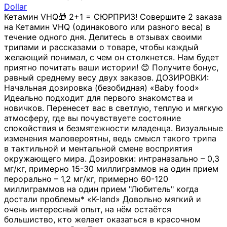
Dollar
Кетамин VHQ🎁 2+1 = СЮРПРИЗ! Совершите 2 заказа
на Кетамин VHQ (одинакового или разного веса) в
течение одного дня. Делитесь в отзывах своими
трипами и рассказами о товаре, чтобы каждый
желающий понимал, с чем он столкнется. Нам будет
приятно почитать ваши истории! 😊 Получите бонус,
равный среднему весу двух заказов. ДОЗИРОВКИ:
Начальная дозировка (безобидная) «Baby food»
Идеально подходит для первого знакомства и
новичков. Перенесет вас в светлую, теплую и мягкую
атмосферу, где вы почувствуете состояние
спокойствия и безмятежности младенца. Визуальные
изменения маловероятны, ведь смысл такого трипа
в тактильной и ментальной смене восприятия
окружающего мира. Дозировки: интраназально – 0,3
мг/кг, примерно 15-30 миллиграммов на один прием
перорально – 1,2 мг/кг, примерно 60-120
миллиграммов на один прием "Любитель" когда
достали проблемы* «K-land» Довольно мягкий и
очень интересный опыт, на нём остаётся
большиство, кто желает оказаться в красочном