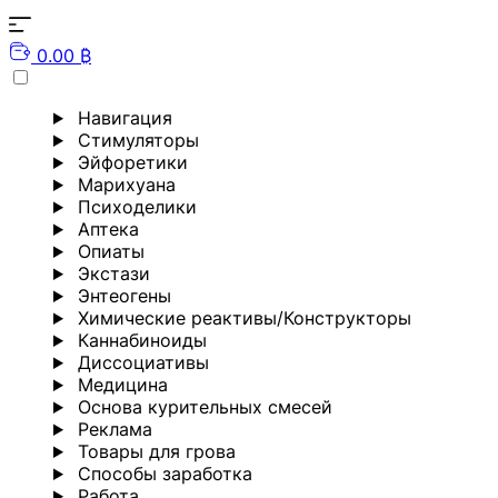
0.00 ₿
Навигация
Стимуляторы
Эйфоретики
Марихуана
Психоделики
Аптека
Опиаты
Экстази
Энтеогены
Химические реактивы/Конструкторы
Каннабиноиды
Диссоциативы
Медицина
Основа курительных смесей
Реклама
Товары для грова
Способы заработка
Работа