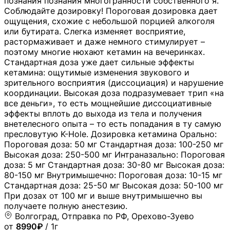
познания познания многогранности собственного я.
Соблюдайте дозировку! Пороговая дозировка дает
ощущения, схожие с небольшой порцией алкоголя
или бутирата. Слегка изменяет восприятие,
растормаживает и даже немного стимулирует –
поэтому многие нюхают кетамин на вечеринках.
Стандартная доза уже дает сильные эффекты
кетамина: ощутимые изменения звукового и
зрительного восприятия (диссоциация) и нарушение
координации. Высокая доза подразумевает трип «на
все деньги», то есть мощнейшие диссоциативные
эффекты вплоть до выхода из тела и получения
внетелесного опыта – то есть попадания в ту самую
пресловутую K-Hole. Дозировка кетамина Орально:
Пороговая доза: 50 мг Стандартная доза: 100-250 мг
Высокая доза: 250-500 мг Интраназально: Пороговая
доза: 5 мг Стандартная доза: 30-80 мг Высокая доза:
80-150 мг Внутримышечно: Пороговая доза: 10-15 мг
Стандартная доза: 25-50 мг Высокая доза: 50-100 мг
При дозах от 100 мг и выше внутримышечно вы
получаете полную анестезию.
Волгоград, Отправка по РФ, Орехово-Зуево
от
8990₽
/ 1г