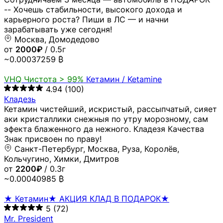
-- Хочешь стабильности, высокого дохода и
карьерного роста? Пиши в ЛС — и начни
зарабатывать уже сегодня!
Москва, Домодедово
от
2000₽
/ 0.5г
~0.00037259 ₿
VHQ
Чистота > 99%
Кетамин / Ketamine
4.94
(100)
Кладезь
Кетамин чистейший, искристый, рассыпчатый, сияет
аки кристаллики снежныя по утру морозному, сам
эфекта блаженного да нежного. Кладезя Качества
Знак присвоен по праву!
Санкт-Петербург, Москва, Руза, Королёв,
Кольчугино, Химки, Дмитров
от
2200₽
/ 0.3г
~0.00040985 ₿
★ Кетамин★ АКЦИЯ КЛАД В ПОДАРОК★
5
(72)
Mr. President