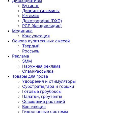
Диссоциативы
Бутират
Диарилэтиламины
Кетамин
Декстрорфан (DXO)
PCP (Фенциклидин)
Медицина
Консультация
Основа курительных смесей
Твердый
Россыпь
Реклама
SMM
Наружная реклама
Спам/Рассылка
Товары для грова
Удобрения и стимуляторы
Субстраты,тара и горшки
Готовые гроубоксы
Палатки, гроутенты
Освещение растений
Вентиляция
Гидропонные системы