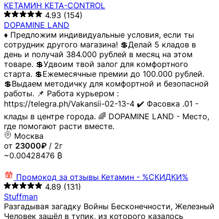
КЕТАМИН KETA-CONTROL
4.93
(154)
DOPAMINE LAND
♦️ Предложим индивидуальные условия, если ты
сотрудник другого магазина! 💲Делай 5 кладов в
день и получай 384.000 рублей в месяц на этом
товаре. 💲Удвоим твой залог для комфортного
старта. 💲Ежемесячные премии до 100.000 рублей.
💲Выдаем методичку для комфортной и безопасной
работы. 📌 Работа курьером :
https://telegra.ph/Vakansii-02-13-4 ✔️ Фасовка .01 -
клады в центре города. 🌈 DOPAMINE LAND - Место,
где помогают расти вместе.
Москва
от
23000₽
/ 2г
~0.00428476 ₿
Промокод за отзывы
Кетамин - %СКИДКИ%
4.89
(131)
Stuffman
Разгадывая загадку Войны Бесконечности, Железный
Человек зашёл в тупик, из которого казалось