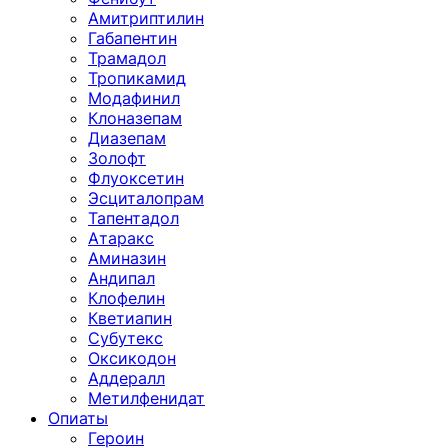
Амитриптилин
Габапентин
Трамадол
Тропикамид
Модафинил
Клоназепам
Диазепам
Золофт
Флуоксетин
Эсциталопрам
Тапентадол
Атаракс
Аминазин
Андипал
Клофелин
Кветиапин
Субутекс
Оксикодон
Аддералл
Метилфенидат
Опиаты
Героин