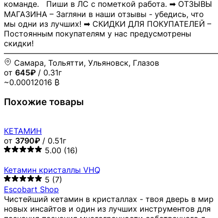
команде. Пиши в ЛС с пометкой работа. ➡ ОТЗЫВЫ
МАГАЗИНА – Загляни в наши отзывы - убедись, что
мы одни из лучших! ➡ СКИДКИ ДЛЯ ПОКУПАТЕЛЕЙ –
Постоянным покупателям у нас предусмотрены
скидки!
―――――――――――――――――――――――――――
Самара, Тольятти, Ульяновск, Глазов
от
645₽
/ 0.31г
~0.00012016 ₿
Похожие товары
КЕТАМИН
от
3790₽
/ 0.51г
5.00
(16)
Кетамин кристаллы VHQ
5
(7)
Escobart Shop
Чистейший кетамин в кристаллах - твоя дверь в мир
новых инсайтов и один из лучших инструментов для