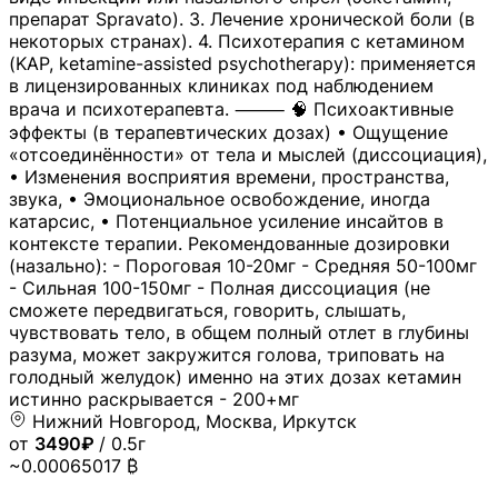
препарат Spravato). 3. Лечение хронической боли (в
некоторых странах). 4. Психотерапия с кетамином
(KAP, ketamine-assisted psychotherapy): применяется
в лицензированных клиниках под наблюдением
врача и психотерапевта. ⸻ 🧠 Психоактивные
эффекты (в терапевтических дозах) • Ощущение
«отсоединённости» от тела и мыслей (диссоциация),
• Изменения восприятия времени, пространства,
звука, • Эмоциональное освобождение, иногда
катарсис, • Потенциальное усиление инсайтов в
контексте терапии. Рекомендованные дозировки
(назально): - Пороговая 10-20мг - Средняя 50-100мг
- Сильная 100-150мг - Полная диссоциация (не
сможете передвигаться, говорить, слышать,
чувствовать тело, в общем полный отлет в глубины
разума, может закружится голова, триповать на
голодный желудок) именно на этих дозах кетамин
истинно раскрывается - 200+мг
Нижний Новгород, Москва, Иркутск
от
3490₽
/ 0.5г
~0.00065017 ₿