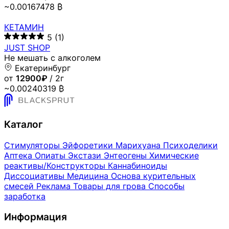
~0.00167478 ₿
КЕТАМИН
5
(1)
JUST SHOP
Не мешать с алкоголем
Екатеринбург
от
12900₽
/ 2г
~0.00240319 ₿
Каталог
Стимуляторы
Эйфоретики
Марихуана
Психоделики
Аптека
Опиаты
Экстази
Энтеогены
Химические
реактивы/Конструкторы
Каннабиноиды
Диссоциативы
Медицина
Основа курительных
смесей
Реклама
Товары для грова
Способы
заработка
Информация