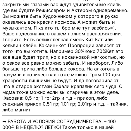
закрытыми глазами вас ждут удивительные клипы
где вы будете Режиссером и Актером одновременно.
Вы можете быть Художником у которого в руках
оказались все краски космоса. А может быть и
музыкантом. Я хз кто ты бро мне тут заебись=).
Ваше подсознание в вашем полном распоряжении.
Творите. Есть великолепная смесь Кит Кат или
Кельвин Кляйн. Кокаин+Кет Пропроции зависят от
того что вы хотите. Например 30%Кокс 70%Кет это
все еще будет трип, но с кокаиновой мягкостью, но
о сексе все равно можно забыть. И наоборот. Либо
больше трипа либо больше кокоса. На алкоголь в
разумных количествах тоже можно. Грам 100 для
храбрости лишними не будут. И да поговаривают,
что в старое экстази бахали крапалик сего чуда. С
мдма тоже можно если вы старичек в этом деле.
Фасовка: 0,5 гр; 1 гр; 2гр и т.д - прикоп, либо
снежный прикоп 0,51 гр; 1.01 гр; 2.01гр и т.д. - тайник,
либо магнит
―――――――――――――――――――――――――――
➡ РАБОТА И УСЛОВИЯ СОТРУДНИЧЕСТВА! – 100
000₽ В НЕДЕЛЮ? ЛЕГКО! Такое только в нашей