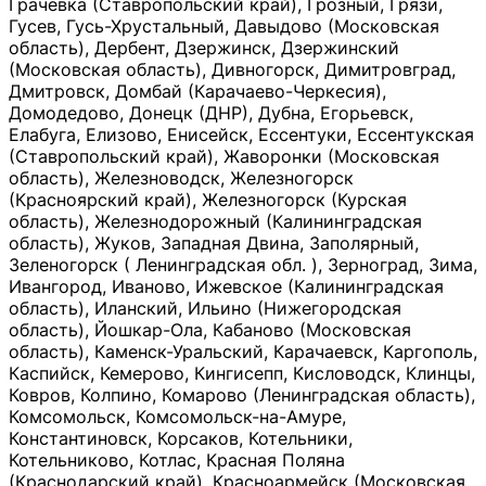
Грачевка (Ставропольский край), Грозный, Грязи,
Гусев, Гусь-Хрустальный, Давыдово (Московская
область), Дербент, Дзержинск, Дзержинский
(Московская область), Дивногорск, Димитровград,
Дмитровск, Домбай (Карачаево-Черкесия),
Домодедово, Донецк (ДНР), Дубна, Егорьевск,
Елабуга, Елизово, Енисейск, Ессентуки, Ессентукская
(Ставропольский край), Жаворонки (Московская
область), Железноводск, Железногорск
(Красноярский край), Железногорск (Курская
область), Железнодорожный (Калининградская
область), Жуков, Западная Двина, Заполярный,
Зеленогорск ( Ленинградская обл. ), Зерноград, Зима,
Ивангород, Иваново, Ижевское (Калининградская
область), Иланский, Ильино (Нижегородская
область), Йошкар-Ола, Кабаново (Московская
область), Каменск-Уральский, Карачаевск, Каргополь,
Каспийск, Кемерово, Кингисепп, Кисловодск, Клинцы,
Ковров, Колпино, Комарово (Ленинградская область),
Комсомольск, Комсомольск-на-Амуре,
Константиновск, Корсаков, Котельники,
Котельниково, Котлас, Красная Поляна
(Краснодарский край), Красноармейск (Московская