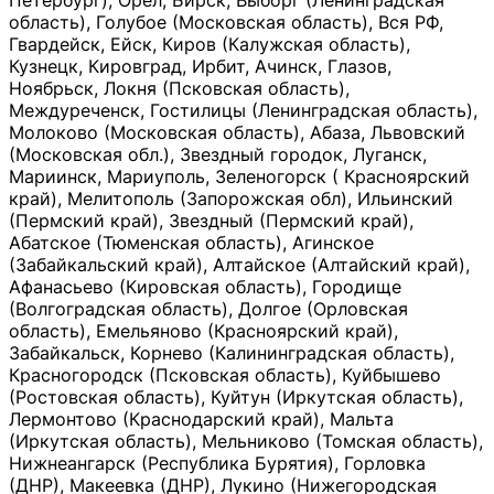
Петербург), Орёл, Бирск, Выборг (Ленинградская
область), Голубое (Московская область), Вся РФ,
Гвардейск, Ейск, Киров (Калужская область),
Кузнецк, Кировград, Ирбит, Ачинск, Глазов,
Ноябрьск, Локня (Псковская область),
Междуреченск, Гостилицы (Ленинградская область),
Молоково (Московская область), Абаза, Львовский
(Московская обл.), Звездный городок, Луганск,
Мариинск, Мариуполь, Зеленогорск ( Красноярский
край), Мелитополь (Запорожская обл), Ильинский
(Пермский край), Звездный (Пермский край),
Абатское (Тюменская область), Агинское
(Забайкальский край), Алтайское (Алтайский край),
Афанасьево (Кировская область), Городище
(Волгоградская область), Долгое (Орловская
область), Емельяново (Красноярский край),
Забайкальск, Корнево (Калининградская область),
Красногородск (Псковская область), Куйбышево
(Ростовская область), Куйтун (Иркутская область),
Лермонтово (Краснодарский край), Мальта
(Иркутская область), Мельниково (Томская область),
Нижнеангарск (Республика Бурятия), Горловка
(ДНР), Макеевка (ДНР), Лукино (Нижегородская