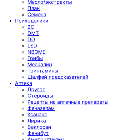
Масло/экстракты
План
Семена
Психоделики
2C
DMT
DO
LSD
NBOME
Грибы
Мескалин
Триптамины
Шалфей предсказателей
Аптека
Другое
Стероиды
Рецепты на аптечные препараты
Феназепам
Ксанакс
Лирика
Баклосан
Фенибут
Амитриптилин