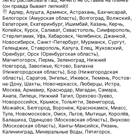
легко распаковать гаш, ничего не оставив на плёнке
(он правда бывает липкий)!
Адлер, Алушта, Армянск, Астрахань, Бахчисарай,
Белогорск (Амурская область), Волгоград, Волжский,
Евпатория, Екатеринбург, Ишимбай, Казань, Керчь,
Копейск, Курск, Салават, Севастополь, Симферополь,
Стерлитамак, Уфа, Хабаровск, Челябинск, Джанкой,
Новосибирск, Санкт-Петербург, Мурманск, Сургут,
Геленджик, Ставрополь, Калуга, Елец, Жуковский,
Оренбург, Орск (Оренбургская область),
Магнитогорск, Пермь, Зеленоград, Нижний
Новгород, Заволжье, Кстово, Балахна
(Нижегородская область), Бор (Нижегородская
область), Саратов, Энгельс, Ижевск, Тюмень, Ростов-
на-Дону, Шахты, Новочеркасск, Люберцы, Истра,
Москва, Армавир, Краснодар, Магадан, Самара,
Анапа, Липецк, Нижний Тагил, Орехово-Зуево,
Новороссийск, Крымск, Тольятти, Звенигород,
Можайск, Белгород, Воронеж, Краснокамск, Миасс,
Тула, Новомосковск, Омск, Льгов, Мытищи, Королёв,
Балашиха, Одинцово (Московская область), Внуково
(Московская область), Ханты-Мансийск, Рязань,
Калининград, Минеральные Воды, Пятигорск,