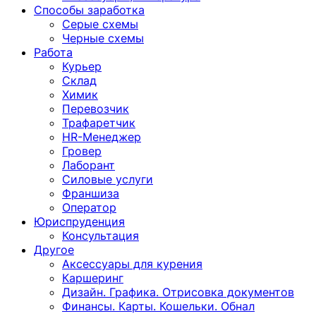
Способы заработка
Серые схемы
Черные схемы
Работа
Курьер
Склад
Химик
Перевозчик
Трафаретчик
HR-Менеджер
Гровер
Лаборант
Силовые услуги
Франшиза
Оператор
Юриспруденция
Консультация
Другoе
Аксессуары для курения
Каршеринг
Дизайн. Графика. Отрисовка документов
Финансы. Карты. Кошельки. Обнал