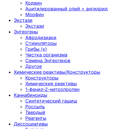
Кодеин
Ацитилированный опий + ангидрид
Морфин
Экстази
Экстази
Энтеогены
Афродизиаки
Стимуляторы
Грибы (х)
Чистка организма
Семена Энтеогенов
Другое
Химические реактивы/Конструкторы
Конструкторы
Химические реактивы
1-фенил-2-нитропропен
Каннабиноиды
Синтетический гашиш
Россыпь
Твердый
Реагенты
Диссоциативы