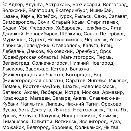
Адлер, Алушта, Астрахань, Бахчисарай, Волгоград, Волжский, Евпатория, Екатеринбург, Ишимбай, Казань, Керчь, Копейск, Курск, Рыльск, Саки, Салават, Симферополь, Сочи, Старый Крым, Стерлитамак, Судак, Уфа, Феодосия, Хабаровск, Челябинск, Ялта, Джанкой, Новосибирск, Щёлкино, Санкт-Петербург, Мурманск, Сургут, Невинномысск, Черкесск, Усть-Лабинск, Геленджик, Ставрополь, Калуга, Елец, Лебедянь, Данков, Жуковский, Оренбург, Орск (Оренбургская область), Магнитогорск, Пермь, Зеленоград, Солнечногорск, Нижний Новгород, Лысково, Заволжье, Кстово, Балахна (Нижегородская область), Богородск, Бор (Нижегородская область), Саратов, Энгельс, Ижевск, Тюмень, Ростов-на-Дону, Шахты, Новочеркасск, Батайск, Аксай, Люберцы, Истра, Москва, Армавир, Краснодар, Магадан, Самара, Анапа, Славянск-на-Кубани, Чаплыгин, Липецк, Нижний Тагил, Орехово-Зуево, Усть-Джегута, Лянтор, Нефтеюганск, Пыть-Ях, Урень, Ветлуга, Шахунья, Новороссийск, Крымск, Тимашёвск, Тольятти, Воткинск, Звенигород, Руза, Можайск, Белгород, Воронеж, Соликамск, Нытва, Лысьва (Пермский край), Чусовой, Кунгур, Краснокамск, Миасс, Губаха, Тула, Новомосковск, Донской, Омск, Льгов, Мытищи, Королёв, Ивантеевка, Балашиха, Семилуки, Кудымкар, Старый Оскол, Оса (Пермский край), Одинцово (Московская область), Ханты-Мансийск, Лабинск, Темрюк, Курганинск, Белореченск (Краснодарский край), Алупкa, Губкин, Рязань, Калининград, Усть-Илимск, Фрязино, Минеральные Воды, Пятигорск, Кострома, Ярославль, Коркино, Верхняя Пышма, Подольск, Красноярск, Смоленск, Долгопрудный, Чебоксары, Калачинск, Канск, Киров (Кировская область), Вологда, Рославль, Владивосток, Обнинск, Балабаново (Калужская область), Малоярославец, Брянск, Видное, Ярцево, Вязьма, Гагарин, Приволжск, Фурманов, Чайковский, Кинешма, Горячий Ключ, Улан-Удэ, Туймазы, Дюртюли, Альметьевск, Нефтекамск, Хадыженск, Апшеронск, Майкоп, Уссурийск, Ульяновск, Гатчина, Луга (Ленинградская область), Надым, Ногинск, Электросталь, Железнодорожный (Московская область), Бутурлиновка, Кириллов, Краснознаменск (Калиниградская область), Мышкин, Томмот, Холм, Абакан, Абдулино, Агидель, Агрыз, Адыгейск, Азнакаево, Алатырь, Алдан, Алейск, Александров, Александровск, Алексеевка (Белгородская обл.), Алексин, Амурск, Анадырь, Ангарск, Андреаполь, Анжеро-Судженск, Анива, Апатиты, Арамиль, Ардон, Арзамас, Аркадак, Арсеньев, Артём, Артёмовский, Архангельск, Асбест, Асино, Аткарск, Ахтубинск, Аша, Бабаево (Вологодская область), Бавлы (Республика Татарстан), Байкальск, Бакал, Баксан, Балаклава, Балаково (Саратовская область), Балашов (Саратовская область), Балтийск, Барабинск, Барнаул, Барыш (Ульяновская область), Бежецк, Белая Калитва (Ростовская область), Белебей, Белогорск (Крым), Белозерск, Белокуриха, Беломорск, Белоозёрский (Московская область), Белорецк (Республика Башкортостан), Кызыл, Белоярский (Ханты-Мансийский АО), Бердск, Березники (Пермский край), Берёзовский (Кемеровская область), Берёзовский (Свердловская область), Беслан, Бийск, Бикин, Билибино, Биробиджан, Благовещенск (Амурская область), Благовещенск (Башкортостан), Бобров, Богородицк, Боготол, Богучар, Бокситогорск (Ленинградская область), Бологое (Тверская область), Болхов, Большой Камень (Приморский край), Борисоглебск (Воронежская область), Боровичи (Новгородская область), Боровск, Бородино, Братск, Бронницы (Московская область), Бугульма (Республика Татарстан), Бугуруслан (Оренбургская область), Буинск, Буй, Буйнакск, Валдай, Валуйки, Велиж, Великие Луки, Великий Новгород, Великий Устюг, Вельск, Венёв, Верещагино, Верхнеуральск, Верхний Уфалей, Верхняя Салда, Верхняя Тура, Весьегонск, Вилючинск, Вихоревка, Вичуга, Владикавказ, Волгодонск, Волгореченск, Володарск, Волосово, Волчанск, Вольск, Воркута, Ворсма, Всеволожск (Ленинградская область), Вуктыл, Выкса, Высоковск, Высоцк, Вытегра, Вышний Волочёк, Вяземский, Вязники, Вятские Поляны, Нея, Шилка, Гаврилов Посад, Гаврилов-Ям, Гай, Галич, Гдов, Голицыно, Горно-Алтайск, Горнозаводск, Горняк, Городец, Гороховец, Гремячинск, Грозный, Грязи, Грязовец, Губкинский, Гуково, Гулькевичи, Гурьевск (Калининградская область), Гурьевск (Кемеровская область), Гусев, Гусь-Хрустальный, Давлеканово, Далматово, Дальнегорск, Дегтярск, Дедовск, Демидов, Дербент, Десногорск, Дзержинск, Дзержинский (Московская область), Дивногорск, Димитровград, Дмитровск, Дно, Добрянка, Долинск, Домодедово, Донецк (ДНР), Дорогобуж, Дрезна, Дубна, Дудинка, Духовщина, Дятьково, Егорьевск, Елабуга, Елизово, Ельня (Будет изменено название), Емва, Енисейск, Ермолино, Ершов, Ессентуки, Ефремов, Железноводск, Железногорск (Красноярский край), Железногорск (Курская область), Железногорск-Илимский, Жигулёвск, Жиздра, Жирновск, Жуков, Жуковка, Заводоуковск, Заволжск, Задонск, Заинск, Заозёрный, Заозёрск, Западная Двина, Заполярный, Зарайск, Заречный (Пензенская область), Заречный (Свердловская область), Заринск, Звенигово, Зверево, Зеленогорск ( Ленинградская обл. ), Зеленоградск, Зеленодольск, Зеленокумск, Зерноград, Зима, Змеиногорск, Зубцов, Ивангород, Иваново, Ивдель, Избербаш, Изобильный, Иланский, Инза, Инкерман, Инта, Ипатово, Искитим, Йошкар-Ола, Кадников, Калач, Калач-на-Дону, Калининск, Калтан, Калязин, Камбарка, Каменка (Пензенская область), Каменногорск (Ленинградская область), Каменск-Уральский, Каменск-Шахтинский, Камень-на-Оби, Камешково, Камышин, Канаш, Кандалакша, Карабаново, Карабаш, Карачаевск, Каргат, Каргополь, Карпинск, Карталы, Касимов, Касли, Каспийск, Катав-Ивановск, Катайск, Качканар, Кашин, Кашира, Кемерово, Кемь, Кизел, Кизилюрт, Кизляр, Кимовск, Кимры, Кингисепп, Кинель, Киреевск, Киренск, Киржач, Кириши, Кирово-Чепецк, Кировск (Ленинградская область), Кировск (Мурманская область), Кирсанов, Киселёвск, Кисловодск, Климовск, Клинцы, Княгинино, Ковдор, Ковров, Когалым, Козельск, Козьмодемьянск, Кола, Кологрив, Колпашево, Колпино, Кольчугино, Комсомольск, Комсомольск-на-Амуре, Конаково, Кондопога, Кондрово, Константиновск, Кораблино, Кореновск, Корсаков, Коряжма, Костерёво, Костомукша, Котельники, Котельниково, Котельнич, Котлас, Котовск, Кохма, Красноармейск (Московская область), Краснозаводск, Краснознаменск (Московская область), Краснокаменск, Краснослободск (Волгоградская область), Краснотурьинск, Красноуральск, Красный Сулин, Кремёнки, Кропоткин, Кубинка, Кувшиново (Тверская область), Кудрово, Кулебаки, Кумертау, Курлово, Куровское, Куртамыш, Курчатов, Куса, Кушва, Кыштым, Лабытнанги, Лагань, Лаишево (Республика Татарстан), Лакинск, Лангепас, Лахденпохья, Ленинск-Кузнецкий, Ленск (Республика Саха), Лермонтов (Ставропольский край), Лесозаводск (Приморский край), Лесосибирск, Ливны (Орловская область), Ликино-Дулёво, Липки (Тульская область), Лиски (Воронежская область), Лихославль, Лодейное Поле, Ломоносов (Санкт-Петербург), Лосино-Петровский, Лукоянов, Луховицы, Лыткарино, Любань (Ленинградская область), Любим, Людиново, Магас, Майский, Макаров, Малая Вишера, Малгобек, Мамадыш, Мамоново, Мантурово, Маркс, Махачкала, Мглин, Мегион, Медвежьегорск, Медногорск, Медынь, Меленки, Мелеуз, Менделеевск, Мещовск, Микунь, Миллерово, Минусинск, Миньяр, Мирный (Архангельская область), Мирный (Якутия), Михайловка (Город), Михайловск (Свердловская область), Михайловск (Ставропольский край), Могоча, Можга, Моздок, Мончегорск, Морозовск, Моршанск, Мосальск, Муравленко, Мурино, Муром, Мценск, Мыски, Набережные Челны, Навашино (Нижегородская область), Назарово (Красноярский край), Назрань, Нальчик, Наро-Фоминск, Нарткала, Нарьян-Мар, Находка, Невель (Псковская область), Невельск, Невьянск, Нелидово (Тверская область), Неман, Нерехта (Костромская область), Нерюнгри, Нестеров, Нефтегорск (Самарская область), Нефтекумск, Нижневартовск, Нижнекамск (Республика Татарстан), Нижнеудинск, Нижние Серги, Нижний Ломов, Нижняя Тура, Николаевск-на-Амуре, Никольск (Вологодская область), Никольск (Пензенская область), Новая Ладога, Новая Ляля, Новоалександровск, Новоалтайск, Нововоронеж, Новодвинск, Новозыбков, Новокубанск, Новокуйбышевск, Новомичуринск, Новопавловск, Новоржев, Новосокольники, Новотроицк, Новоульяновск, Новоуральск, Новохопёрск, Новочебоксарск, Новошахтинск, Новый Оскол, Новый Уренгой, Норильск, Нурлат, Нягань, Нязепетровск, Няндома, Облучье, Обоянь, Озёрск (Калининградская область), Озёрск (Челябинская область), Озёры, Октябрьск (Самарская область), Октябрьский (Башкортостан), Окуловка (Новгородская область), Оленегорск, Олонец, Онега, Опочка, Осинники, Осташков, Остров, Острогожск, Отрадный, Оха, Павлово, Павловск (Воронежская область), Павловск (Санкт-Петербург), Павловский Посад, Партизанск, Певек, Пенза, Первоуральск, Перевоз, Пересвет, Переславль-Залесский, Пестово (Новгородская область), Петрозаводск, Петропавловск-Камчатский, Печоры, Пикалёво, Пионерский, Питкяранта, Плавск, Плёс, Подпорожье, Покачи, Покров, Покровск, Полесск, Полысаево, Полярные Зори, Полярный, Поронайск, Порхов, Похвистнево, Почеп, Починок, Пошехонье, Правдинск, Приморск (Калининградская область), Приморско-Ахтарск, Приозерск, Прокопьевск, Протвино, Прохладный, Пугачёв, Пудож, Пустошка, Пушкино, Пущино, Пыталово, Радужный (Владимирская область), Радужный (Ханты-Мансийский АО), Райчихинск, Раменское, Рассказово, Ревда, Реж, Реутов, Родники, Россошь, Ростов (Ярославская обл.), Рошаль, Ртищево, Рубцовск, Рузаевка, Рыбинск, Рыбное, Ряжск, Салехард, Сальск, Саранск, Сарапул, Саров, Сасово, Сатка, Сафоново, Саяногорск, Саянск, Светлогорск, Светлоград, Светлый, Светогорск (Ленинградская область), Свободный, Себеж, Северобайкальск, Северодвинск, Североуральск, Сегежа, Семикаракорск, Сенгилей, Серафимович, Сергач, Сергиев Посад, Сердобск, Сертолово (Ленинградская область), Сестрорецк (Ленинградская область), Сибай, Скопин, Славгород, Сланцы, Слободской, Слюдянка, Собинка, Советск (Кировская область), Советск (Калининградская область), Советск (Тульская область), Советская Гавань, Советский (Ханты-Мансийский АО), Сокол (Вологодская область), Солигалич, Соль-Илецк, Сольцы, Сортавала, Сосенский, Сосновоборск, Сосновый Бор (Ленинградская область), Сосногорск, Спас-Клепики, Спасск-Рязанский, С