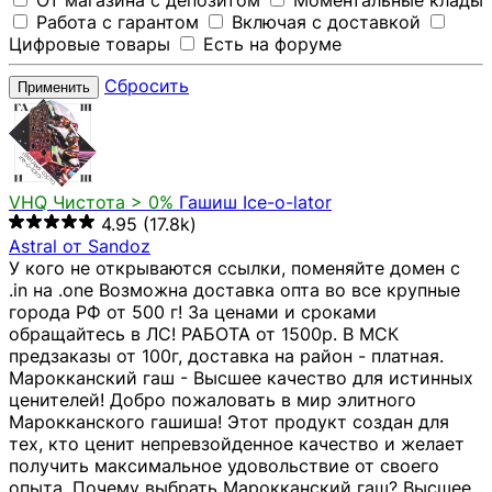
От магазина с депозитом
Моментальные клады
Работа с гарантом
Включая с доставкой
Цифровые товары
Есть на форуме
Сбросить
Применить
VHQ
Чистота > 0%
Гашиш Ice-o-lator
4.95
(17.8k)
Astral от Sandoz
У кого не открываются ссылки, поменяйте домен с
.in на .one Возможна доставка опта во все крупные
города РФ от 500 г! За ценами и сроками
обращайтесь в ЛС! РАБОТА от 1500р. В МСК
предзаказы от 100г, доставка на район - платная.
Марокканский гаш - Высшее качество для истинных
ценителей! Добро пожаловать в мир элитного
Марокканского гашиша! Этот продукт создан для
тех, кто ценит непревзойденное качество и желает
получить максимальное удовольствие от своего
опыта. Почему выбрать Марокканский гаш? Высшее