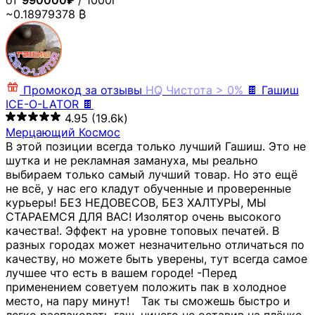
от
990000₽
/ 1000г
~0.18979378 ₿
Промокод за отзывы
HQ
Чистота > 0%
🍫 Гашиш
ICE-O-LATOR 🍫
4.95
(19.6k)
Мерцающий Космос
В этой позиции всегда только лучший Гашиш. Это не
шутка и не рекламная замануха, мы реально
выбираем только самый лучший товар. Но это ещё
не всё, у нас его кладут обученные и проверенные
курьеры! БЕЗ НЕДОВЕСОВ, БЕЗ ХАЛТУРЫ, МЫ
СТАРАЕМСЯ ДЛЯ ВАС! Изолятор очень высокого
качества!. Эффект на уровне топовых печатей. В
разных городах может незначительно отличаться по
качеству, но можете быть уверены, тут всегда самое
лучшее что есть в вашем городе! -Перед
применением советуем положить пак в холодное
место, на пару минут!⠀ Так ты сможешь быстро и