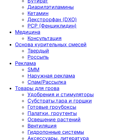
Бутират
Диарилэтиламины
Кетамин
Декстрорфан (DXO)
PCP (Фенциклидин)
Медицина
Консультация
Основа курительных смесей
Твердый
Россыпь
Реклама
SMM
Наружная реклама
Спам/Рассылка
Товары для грова
Удобрения и стимуляторы
Субстраты,тара и горшки
Готовые гроубоксы
Палатки, гроутенты
Освещение растений
Вентиляция
Гидропонные системы
Аксессуары, литература