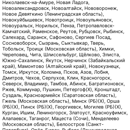
Николаевск-на-Амуре, Новая Ладога,
Новоалександровск, Новоалтайск, Нововоронеж,
Новое Девяткино (Ленинградская область),
Новокуйбышевск, Новотроицк, Новоульяновск,
Новоуральск, Норильск, Пенза, Петропавловск-
Камчатский, Раменское, Реутов, Рубцовск, Рыбинск,
Салехард, Саранск, Сафоново, Сергиев Посад,
Сосновоборск, Сызрань, Сыктывкар, Тверь,
Тобольск, Троицк (Московская область), Химки,
Череповец, Чита, Шлиссельбург, Щёлково, Элиста,
Южно-Сахалинск, Якутск, Нерчинск (Забайкальский
край), Мамонтово (Алтайский край), Новокузнецк,
Томск, Иркутск, Коломна, Псков, Азов, Лобня,
Дмитров, Чехов, Серпухов, Клин, Красногорск,
Северск, Владимир, Тамбов, Абинск, Багратионовск,
Ржев, Коммунар, Пушкин, Петергоф(Х), Кронштадт,
Суздаль, Красноармейск (Саратовская область),
Гжель (Московская область), Минск (РБ)(Х), Орша
(РБ)(Х), Пинск (РБ)(Х), Георгиевск, Могилев (РБ)(Х),
Курган, Ишим, Лениногорск, Златоуст, Красноуфимск,
Алапаевск, Таганрог, Мацеста (Сочи), Менделеево
(Московская область), Белоостров (Санкт-