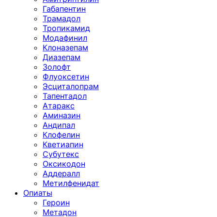
Габапентин
Трамадол
Тропикамид
Модафинил
Клоназепам
Диазепам
Золофт
Флуоксетин
Эсциталопрам
Тапентадол
Атаракс
Аминазин
Андипал
Клофелин
Кветиапин
Субутекс
Оксикодон
Аддералл
Метилфенидат
Опиаты
Героин
Метадон