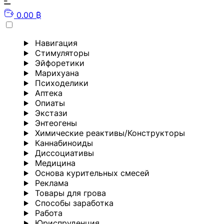
0.00 ₿
Навигация
Стимуляторы
Эйфоретики
Марихуана
Психоделики
Аптека
Опиаты
Экстази
Энтеогены
Химические реактивы/Конструкторы
Каннабиноиды
Диссоциативы
Медицина
Основа курительных смесей
Реклама
Товары для грова
Способы заработка
Работа
Юриспруденция