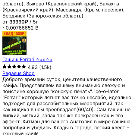
область), Зыково (Красноярский край), Балахта
(Красноярский край), Массандра (Крым, посёлок),
Бердянск (Запорожская область)
от
39990₽
/ 5г
~0.00766652 ₿
Гашиш Ferrari ⭐⭐⭐⭐⭐
4.93
(1.5k)
Pegasus Shop
Доброго времени суток, ценители качественного
кайфа. Представляем вашему вниманию свежую и
поистине хорошую "конскую печать". Ice-o-lator
"Ferrari" который лягнет вас точно неслабо, идеально
подходит для расслабительных мероприятий, так
как индика в нем преобладает(60/40). Сам гашиш не
липкий, мягкий, запах так же прекрасен как и его
эффект. Хитман для вашего Анатолия в мире гашиша,
попробуй и убедись. Клады в городе, легкий квест -
тяжелый кайф!