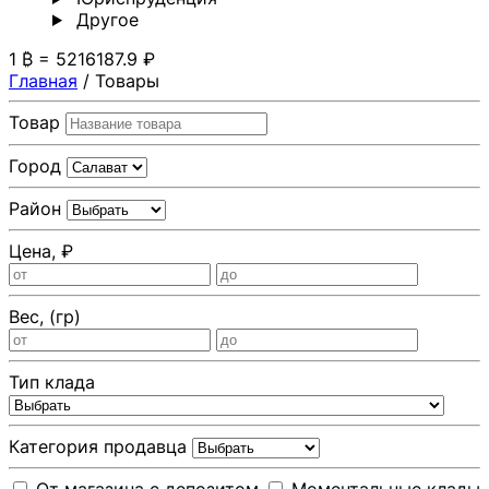
Другoе
1 ₿ = 5216187.9 ₽
Главная
/
Товары
Товар
Город
Район
Цена, ₽
Вес, (гр)
Тип клада
Категория продавца