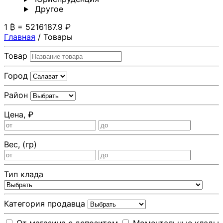
Другoе
1 ₿ = 5216187.9 ₽
Главная
/
Товары
Товар
Город
Район
Цена, ₽
Вес, (гр)
Тип клада
Категория продавца