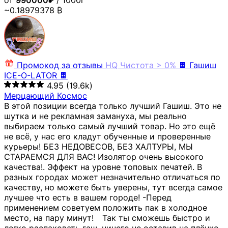
от
990000₽
/ 1000г
~0.18979378 ₿
Промокод за отзывы
HQ
Чистота > 0%
🍫 Гашиш
ICE-O-LATOR 🍫
4.95
(19.6k)
Мерцающий Космос
В этой позиции всегда только лучший Гашиш. Это не
шутка и не рекламная замануха, мы реально
выбираем только самый лучший товар. Но это ещё
не всё, у нас его кладут обученные и проверенные
курьеры! БЕЗ НЕДОВЕСОВ, БЕЗ ХАЛТУРЫ, МЫ
СТАРАЕМСЯ ДЛЯ ВАС! Изолятор очень высокого
качества!. Эффект на уровне топовых печатей. В
разных городах может незначительно отличаться по
качеству, но можете быть уверены, тут всегда самое
лучшее что есть в вашем городе! -Перед
применением советуем положить пак в холодное
место, на пару минут!⠀ Так ты сможешь быстро и