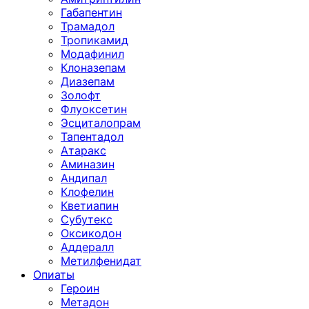
Габапентин
Трамадол
Тропикамид
Модафинил
Клоназепам
Диазепам
Золофт
Флуоксетин
Эсциталопрам
Тапентадол
Атаракс
Аминазин
Андипал
Клофелин
Кветиапин
Субутекс
Оксикодон
Аддералл
Метилфенидат
Опиаты
Героин
Метадон