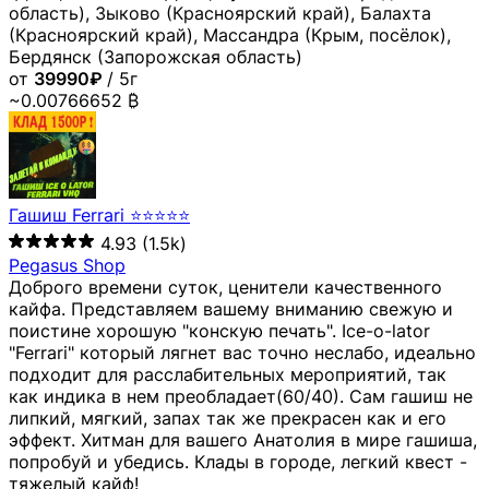
область), Зыково (Красноярский край), Балахта
(Красноярский край), Массандра (Крым, посёлок),
Бердянск (Запорожская область)
от
39990₽
/ 5г
~0.00766652 ₿
Гашиш Ferrari ⭐⭐⭐⭐⭐
4.93
(1.5k)
Pegasus Shop
Доброго времени суток, ценители качественного
кайфа. Представляем вашему вниманию свежую и
поистине хорошую "конскую печать". Ice-o-lator
"Ferrari" который лягнет вас точно неслабо, идеально
подходит для расслабительных мероприятий, так
как индика в нем преобладает(60/40). Сам гашиш не
липкий, мягкий, запах так же прекрасен как и его
эффект. Хитман для вашего Анатолия в мире гашиша,
попробуй и убедись. Клады в городе, легкий квест -
тяжелый кайф!