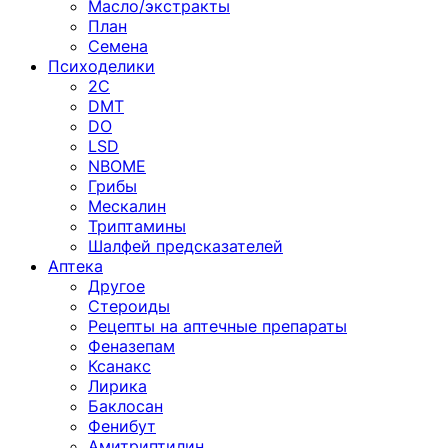
Масло/экстракты
План
Семена
Психоделики
2C
DMT
DO
LSD
NBOME
Грибы
Мескалин
Триптамины
Шалфей предсказателей
Аптека
Другое
Стероиды
Рецепты на аптечные препараты
Феназепам
Ксанакс
Лирика
Баклосан
Фенибут
Амитриптилин