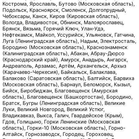
Кострома, Ярославль, Бутово (Московская область),
Подольск, Красноярск, Смоленск, Долгопрудный,
Чебоксары, Канск, Киров (Кировская область),
Вологда, Владивосток, Обнинск, Малоярославец,
Брянск, Вязьма, Горячий Ключ, Улан-Удэ,
Нефтекамск, Майкоп, Уссурийск, Ульяновск, Гатчина,
Луга (Ленинградская область), Надым, Электросталь,
Бородино (Московская область), Краснознаменск
(Калиниградская область), Абакан, Абрау-Дюрсо
(Краснодарский край), Амурск, Анадырь, Ангарск,
Андреаполь, Арзамас, Артём, Архангельск, Архыз
(Карачаево-Черкесия), Байкальск, Балаклава,
Балаково (Саратовская область), Балтийск, Барвиха
(Московская область), Барнаул, Беломорск, Кызыл,
Бийск, Биробиджан, Благовещенск (Амурская
область), Благовещенск (Башкортостан), Бородино,
Братск, Бугры (Ленинградская область), Великие
Луки, Великий Новгород, Великий Устюг,
Владикавказ, Выкса, Галич, Гвардейское (Крым),
Гдов, Голицыно, Горки Ленинские (Московская
область), Горки-10 (Московская область), Горно-
Алтайск, Горнозаводск, Городец, Гороховец,