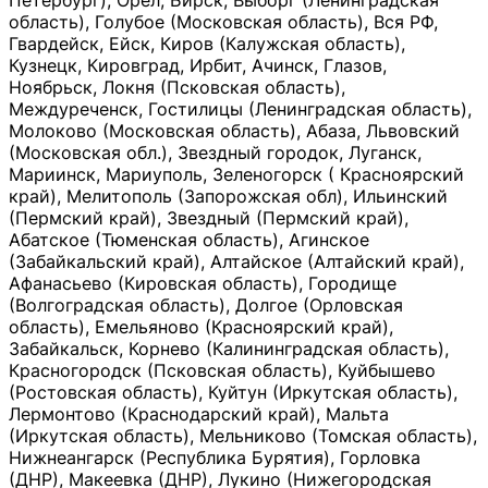
Петербург), Орёл, Бирск, Выборг (Ленинградская
область), Голубое (Московская область), Вся РФ,
Гвардейск, Ейск, Киров (Калужская область),
Кузнецк, Кировград, Ирбит, Ачинск, Глазов,
Ноябрьск, Локня (Псковская область),
Междуреченск, Гостилицы (Ленинградская область),
Молоково (Московская область), Абаза, Львовский
(Московская обл.), Звездный городок, Луганск,
Мариинск, Мариуполь, Зеленогорск ( Красноярский
край), Мелитополь (Запорожская обл), Ильинский
(Пермский край), Звездный (Пермский край),
Абатское (Тюменская область), Агинское
(Забайкальский край), Алтайское (Алтайский край),
Афанасьево (Кировская область), Городище
(Волгоградская область), Долгое (Орловская
область), Емельяново (Красноярский край),
Забайкальск, Корнево (Калининградская область),
Красногородск (Псковская область), Куйбышево
(Ростовская область), Куйтун (Иркутская область),
Лермонтово (Краснодарский край), Мальта
(Иркутская область), Мельниково (Томская область),
Нижнеангарск (Республика Бурятия), Горловка
(ДНР), Макеевка (ДНР), Лукино (Нижегородская