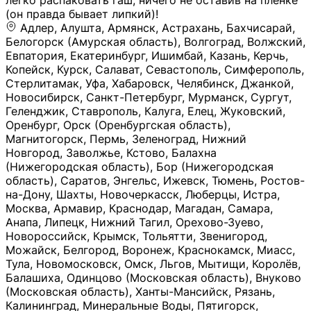
легко распаковать гаш, ничего не оставив на плёнке
(он правда бывает липкий)!
Адлер, Алушта, Армянск, Астрахань, Бахчисарай,
Белогорск (Амурская область), Волгоград, Волжский,
Евпатория, Екатеринбург, Ишимбай, Казань, Керчь,
Копейск, Курск, Салават, Севастополь, Симферополь,
Стерлитамак, Уфа, Хабаровск, Челябинск, Джанкой,
Новосибирск, Санкт-Петербург, Мурманск, Сургут,
Геленджик, Ставрополь, Калуга, Елец, Жуковский,
Оренбург, Орск (Оренбургская область),
Магнитогорск, Пермь, Зеленоград, Нижний
Новгород, Заволжье, Кстово, Балахна
(Нижегородская область), Бор (Нижегородская
область), Саратов, Энгельс, Ижевск, Тюмень, Ростов-
на-Дону, Шахты, Новочеркасск, Люберцы, Истра,
Москва, Армавир, Краснодар, Магадан, Самара,
Анапа, Липецк, Нижний Тагил, Орехово-Зуево,
Новороссийск, Крымск, Тольятти, Звенигород,
Можайск, Белгород, Воронеж, Краснокамск, Миасс,
Тула, Новомосковск, Омск, Льгов, Мытищи, Королёв,
Балашиха, Одинцово (Московская область), Внуково
(Московская область), Ханты-Мансийск, Рязань,
Калининград, Минеральные Воды, Пятигорск,