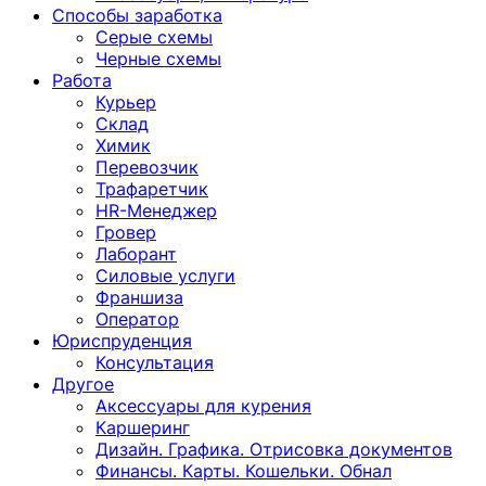
Способы заработка
Серые схемы
Черные схемы
Работа
Курьер
Склад
Химик
Перевозчик
Трафаретчик
HR-Менеджер
Гровер
Лаборант
Силовые услуги
Франшиза
Оператор
Юриспруденция
Консультация
Другoе
Аксессуары для курения
Каршеринг
Дизайн. Графика. Отрисовка документов
Финансы. Карты. Кошельки. Обнал