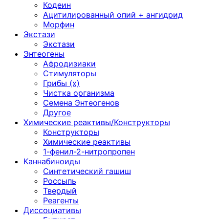
Кодеин
Ацитилированный опий + ангидрид
Морфин
Экстази
Экстази
Энтеогены
Афродизиаки
Стимуляторы
Грибы (х)
Чистка организма
Семена Энтеогенов
Другое
Химические реактивы/Конструкторы
Конструкторы
Химические реактивы
1-фенил-2-нитропропен
Каннабиноиды
Синтетический гашиш
Россыпь
Твердый
Реагенты
Диссоциативы