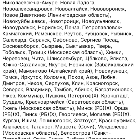
Николаевск-на-Амуре, Новая Ладога,
Новоалександровск, Новоалтайск, Нововоронеж,
Новое Девяткино (Ленинградская область),
Новокуйбышевск, Новотроицк, Новоульяновск,
Новоуральск, Норильск, Пенза, Петропавловск-
Камчатский, Раменское, Реутов, Рубцовск, Рыбинск,
Салехард, Саранск, Сафоново, Сергиев Посад,
Сосновоборск, Сызрань, Сыктывкар, Тверь,
Тобольск, Троицк (Московская область), Химки,
Череповец, Чита, Шлиссельбург, Щёлково, Элиста,
Южно-Сахалинск, Якутск, Нерчинск (Забайкальский
край), Мамонтово (Алтайский край), Новокузнецк,
Томск, Иркутск, Коломна, Псков, Азов, Лобня,
Дмитров, Чехов, Серпухов, Клин, Красногорск,
Северск, Владимир, Тамбов, Абинск, Багратионовск,
Ржев, Коммунар, Пушкин, Петергоф(Х), Кронштадт,
Суздаль, Красноармейск (Саратовская область),
Гжель (Московская область), Минск (РБ)(Х), Орша
(РБ)(Х), Пинск (РБ)(Х), Георгиевск, Могилев (РБ)(Х),
Курган, Ишим, Лениногорск, Златоуст, Красноуфимск,
Алапаевск, Таганрог, Мацеста (Сочи), Менделеево
(Московская область), Белоостров (Санкт-