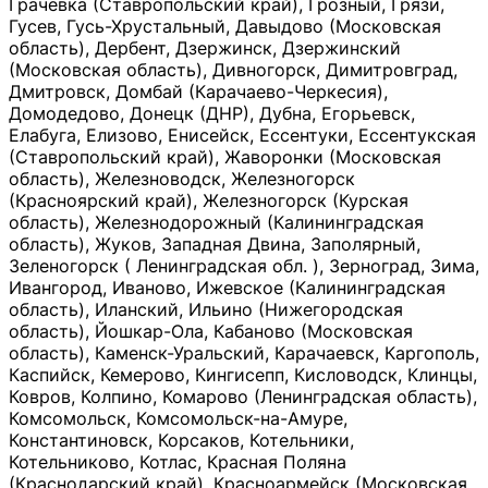
Грачевка (Ставропольский край), Грозный, Грязи,
Гусев, Гусь-Хрустальный, Давыдово (Московская
область), Дербент, Дзержинск, Дзержинский
(Московская область), Дивногорск, Димитровград,
Дмитровск, Домбай (Карачаево-Черкесия),
Домодедово, Донецк (ДНР), Дубна, Егорьевск,
Елабуга, Елизово, Енисейск, Ессентуки, Ессентукская
(Ставропольский край), Жаворонки (Московская
область), Железноводск, Железногорск
(Красноярский край), Железногорск (Курская
область), Железнодорожный (Калининградская
область), Жуков, Западная Двина, Заполярный,
Зеленогорск ( Ленинградская обл. ), Зерноград, Зима,
Ивангород, Иваново, Ижевское (Калининградская
область), Иланский, Ильино (Нижегородская
область), Йошкар-Ола, Кабаново (Московская
область), Каменск-Уральский, Карачаевск, Каргополь,
Каспийск, Кемерово, Кингисепп, Кисловодск, Клинцы,
Ковров, Колпино, Комарово (Ленинградская область),
Комсомольск, Комсомольск-на-Амуре,
Константиновск, Корсаков, Котельники,
Котельниково, Котлас, Красная Поляна
(Краснодарский край), Красноармейск (Московская