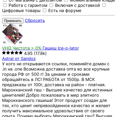
От магазина с депозитом
Моментальные клады
Работа с гарантом
Включая с доставкой
Цифровые товары
Есть на форуме
Сбросить
Применить
VHQ
Чистота > 0%
Гашиш Ice-o-lator
4.95
(17.8k)
Astral от Sandoz
У кого не открываются ссылки, поменяйте домен с
.in на .one Возможна доставка опта во все крупные
города РФ от 500 г! За ценами и сроками
обращайтесь в ЛС! РАБОТА от 1500р. В МСК
предзаказы от 100г, доставка на район - платная.
Марокканский гаш - Высшее качество для истинных
ценителей! Добро пожаловать в мир элитного
Марокканского гашиша! Этот продукт создан для
тех, кто ценит непревзойденное качество и желает
получить максимальное удовольствие от своего
опыта. Почему выбрать Марокканский гаш? Высшее