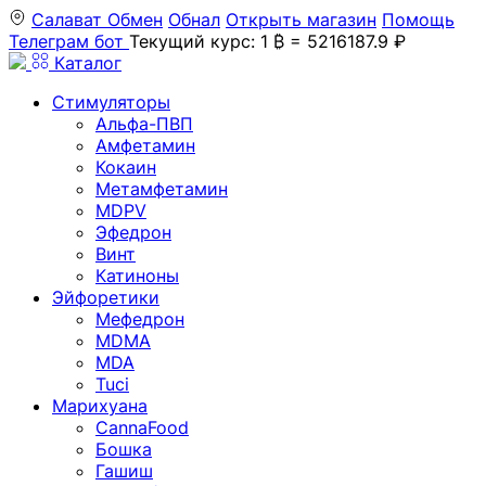
Салават
Обмен
Обнал
Открыть магазин
Помощь
Телеграм бот
Текущий курс: 1 ₿ = 5216187.9 ₽
Каталог
Стимуляторы
Альфа-ПВП
Амфетамин
Кокаин
Метамфетамин
MDPV
Эфедрон
Винт
Катиноны
Эйфоретики
Мефедрон
MDMA
MDA
Tuci
Марихуана
CannaFood
Бошка
Гашиш