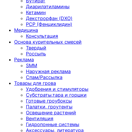
Бутират
Диарилэтиламины
Кетамин
Декстрорфан (DXO)
PCP (Фенциклидин)
Медицина
Консультация
Основа курительных смесей
Твердый
Россыпь
Реклама
SMM
Наружная реклама
Спам/Рассылка
Товары для грова
Удобрения и стимуляторы
Субстраты,тара и горшки
Готовые гроубоксы
Палатки, гроутенты
Освещение растений
Вентиляция
Гидропонные системы
Аксессуары, литература