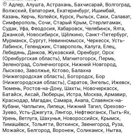
Адлер, Алушта, Астрахань, Бахчисарай, Волгоград, Волжский, Евпатория, Екатеринбург, Ишимбай, Казань, Керчь, Копейск, Курск, Рыльск, Саки, Салават, Симферополь, Сочи, Старый Крым, Стерлитамак, Судак, Уфа, Феодосия, Хабаровск, Челябинск, Ялта, Джанкой, Новосибирск, Щёлкино, Санкт-Петербург, Мурманск, Сургут, Невинномысск, Черкесск, Усть-Лабинск, Геленджик, Ставрополь, Калуга, Елец, Лебедянь, Данков, Жуковский, Оренбург, Орск (Оренбургская область), Магнитогорск, Пермь, Зеленоград, Солнечногорск, Нижний Новгород, Лысково, Заволжье, Кстово, Балахна (Нижегородская область), Богородск, Бор (Нижегородская область), Саратов, Энгельс, Ижевск, Тюмень, Ростов-на-Дону, Шахты, Новочеркасск, Батайск, Аксай, Люберцы, Истра, Москва, Армавир, Краснодар, Магадан, Самара, Анапа, Славянск-на-Кубани, Чаплыгин, Липецк, Нижний Тагил, Орехово-Зуево, Усть-Джегута, Лянтор, Нефтеюганск, Пыть-Ях, Урень, Ветлуга, Шахунья, Новороссийск, Крымск, Тимашёвск, Тольятти, Воткинск, Звенигород, Руза, Можайск, Белгород, Воронеж, Соликамск, Нытва, Лысьва (Пермский край), Чусовой, Кунгур, Краснокамск, Миасс, Губаха, Тула, Новомосковск, Донской, Омск, Льгов, Мытищи, Королёв, Ивантеевка, Балашиха, Семилуки, Кудымкар, Старый Оскол, Оса (Пермский край), Одинцово (Московская область), Ханты-Мансийск, Лабинск, Темрюк, Курганинск, Белореченск (Краснодарский край), Алупкa, Губкин, Рязань, Калининград, Усть-Илимск, Фрязино, Минеральные Воды, Пятигорск, Кострома, Ярославль, Коркино, Верхняя Пышма, Подольск, Красноярск, Смоленск, Долгопрудный, Чебоксары, Калачинск, Канск, Киров (Кировская область), Вологда, Рославль, Владивосток, Обнинск, Балабаново (Калужская область), Малоярославец, Брянск, Видное, Ярцево, Вязьма, Гагарин, Приволжск, Фурманов, Чайковский, Кинешма, Горячий Ключ, Улан-Удэ, Туймазы, Дюртюли, Альметьевск, Нефтекамск, Хадыженск, Апшеронск, Майкоп, Уссурийск, Ульяновск, Гатчина, Луга (Ленинградская область), Надым, Ногинск, Электросталь, Железнодорожный (Московская область), Бутурлиновка, Кириллов, Краснознаменск (Калиниградская область), Мышкин, Томмот, Холм, Абакан, Абдулино, Агидель, Агрыз, Адыгейск, Азнакаево, Алатырь, Алдан, Алейск, Александров, Александровск, Алексеевка (Белгородская обл.), Алексин, Амурск, Анадырь, Ангарск, Андреаполь, Анжеро-Судженск, Анива, Апатиты, Арамиль, Ардон, Арзамас, Аркадак, Арсеньев, Артём, Артёмовский, Архангельск, Асбест, Асино, Аткарск, Ахтубинск, Аша, Бабаево (Вологодская область), Бавлы (Республика Татарстан), Байкальск, Бакал, Баксан, Балаклава, Балаково (Саратовская область), Балашов (Саратовская область), Балтийск, Барабинск, Барнаул, Барыш (Ульяновская область), Бежецк, Белая Калитва (Ростовская область), Белебей, Белогорск (Крым), Белозерск, Белокуриха, Беломорск, Белоозёрский (Московская область), Белорецк (Республика Башкортостан), Кызыл, Белоярский (Ханты-Мансийский АО), Бердск, Березники (Пермский край), Берёзовский (Кемеровская область), Берёзовский (Свердловская область), Беслан, Бийск, Бикин, Билибино, Биробиджан, Благовещенск (Амурская область), Благовещенск (Башкортостан), Бобров, Богородицк, Боготол, Богучар, Бокситогорск (Ленинградская область), Бологое (Тверская область), Болхов, Большой Камень (Приморский край), Борисоглебск (Воронежская область), Боровичи (Новгородская область), Боровск, Бородино, Братск, Бронницы (Московская область), Бугульма (Республика Татарстан), Бугуруслан (Оренбургская область), Буинск, Буй, Буйнакск, Валдай, Валуйки, Велиж, Великие Луки, Великий Новгород, Великий Устюг, Вельск, Венёв, Верещагино, Верхнеуральск, Верхний Уфалей, Верхняя Салда, Верхняя Тура, Весьегонск, Вилючинск, Вихоревка, Вичуга, Владикавказ, Волгодонск, Волгореченск, Володарск, Волосово, Волчанск, Вольск, Воркута, Ворсма, Всеволожск (Ленинградская область), Вуктыл, Выкса, Высоковск, Высоцк, Вытегра, Вышний Волочёк, Вяземский, Вязники, Вятские Поляны, Нея, Шилка, Гаврилов Посад, Гаврилов-Ям, Гай, Галич, Гдов, Голицыно, Горно-Алтайск, Горнозаводск, Горняк, Городец, Гороховец, Гремячинск, Грозный, Грязи, Грязовец, Губкинский, Гуково, Гулькевичи, Гурьевск (Калининградская область), Гурьевск (Кемеровская область), Гусев, Гусь-Хрустальный, Давлеканово, Далматово, Дальнегорск, Дегтярск, Дедовск, Демидов, Дербент, Десногорск, Дзержинск, Дзержинский (Московская область), Дивногорск, Димитровград, Дмитровск, Дно, Добрянка, Долинск, Домодедово, Донецк (ДНР), Дорогобуж, Дрезна, Дубна, Дудинка, Духовщина, Дятьково, Егорьевск, Елабуга, Елизово, Ельня (Будет изменено название), Емва, Енисейск, Ермолино, Ершов, Ессентуки, Ефремов, Железноводск, Железногорск (Красноярский край), Железногорск (Курская область), Железногорск-Илимский, Жигулёвск, Жиздра, Жирновск, Жуков, Жуковка, Заводоуковск, Заволжск, Задонск, Заинск, Заозёрный, Заозёрск, Западная Двина, Заполярный, Зарайск, Заречный (Пензенская область), Заречный (Свердловская область), Заринск, Звенигово, Зверево, Зеленогорск ( Ленинградская обл. ), Зеленоградск, Зеленодольск, Зеленокумск, Зерноград, Зима, Змеиногорск, Зубцов, Ивангород, Иваново, Ивдель, Избербаш, Изобильный, Иланский, Инза, Инкерман, Инта, Ипатово, Искитим, Йошкар-Ола, Кадников, Калач, Калач-на-Дону, Калининск, Калтан, Калязин, Камбарка, Каменка (Пензенская область), Каменногорск (Ленинградская область), Каменск-Уральский, Каменск-Шахтинский, Камень-на-Оби, Камешково, Камышин, Канаш, Кандалакша, Карабаново, Карабаш, Карачаевск, Каргат, Каргополь, Карпинск, Карталы, Касимов, Касли, Каспийск, Катав-Ивановск, Катайск, Качканар, Кашин, Кашира, Кемерово, Кемь, Кизел, Кизилюрт, Кизляр, Кимовск, Кимры, Кингисепп, Кинель, Киреевск, Киренск, Киржач, Кириши, Кирово-Чепецк, Кировск (Ленинградская область), Кировск (Мурманская область), Кирсанов, Киселёвск, Кисловодск, Климовск, Клинцы, Княгинино, Ковдор, Ковров, Когалым, Козельск, Козьмодемьянск, Кола, Кологрив, Колпашево, Колпино, Кольчугино, Комсомольск, Комсомольск-на-Амуре, Конаково, Кондопога, Кондрово, Константиновск, Кораблино, Кореновск, Корсаков, Коряжма, Костерёво, Костомукша, Котельники, Котельниково, Котельнич, Котлас, Котовск, Кохма, Красноармейск (Московская область), Краснозаводск, Краснознаменск (Московская область), Краснокаменск, Краснослободск (Волгоградская область), Краснотурьинск, Красноуральск, Красный Сулин, Кремёнки, Кропоткин, Кубинка, Кувшиново (Тверская область), Кудрово, Кулебаки, Кумертау, Курлово, Куровское, Куртамыш, Курчатов, Куса, Кушва, Кыштым, Лабытнанги, Лагань, Лаишево (Республика Татарстан), Лакинск, Лангепас, Лахденпохья, Ленинск-Кузнецкий, Ленск (Республика Саха), Лермонтов (Ставропольский край), Лесозаводск (Приморский край), Лесосибирск, Ливны (Орловская область), Ликино-Дулёво, Липки (Тульская область), Лиски (Воронежская область), Лихославль, Лодейное Поле, Ломоносов (Санкт-Петербург), Лосино-Петровский, Лукоянов, Луховицы, Лыткарино, Любань (Ленинградская область), Любим, Людиново, Магас, Майский, Макаров, Малая Вишера, Малгобек, Мамадыш, Мамоново, Мантурово, Маркс, Махачкала, Мглин, Мегион, Медвежьегорск, Медногорск, Медынь, Меленки, Мелеуз, Менделеевск, Мещовск, Микунь, Миллерово, Минусинск, Миньяр, Мирный (Архангельская область), Мирный (Якутия), Михайловка (Город), Михайловск (Свердловская область), Михайловск (Ставропольский край), Могоча, Можга, Моздок, Мончегорск, Морозовск, Моршанск, Мосальск, Муравленко, Мурино, Муром, Мценск, Мыски, Набережные Челны, Навашино (Нижегородская область), Назарово (Красноярский край), Назрань, Нальчик, Наро-Фоминск, Нарткала, Нарьян-Мар, Находка, Невель (Псковская область), Невельск, Невьянск, Нелидово (Тверская область), Неман, Нерехта (Костромская область), Нерюнгри, Нестеров, Нефтегорск (Самарская область), Нефтекумск, Нижневартовск, Нижнекамск (Республика Татарстан), Нижнеудинск, Нижние Серги, Нижний Ломов, Нижняя Тура, Николаевск-на-Амуре, Никольск (Вологодская область), Никольск (Пензенская область), Новая Ладога, Новая Ляля, Новоалександровск, Новоалтайск, Нововоронеж, Новодвинск, Новозыбков, Новокубанск, Новокуйбышевск, Новомичуринск, Новопавловск, Новоржев, Новосокольники, Новотроицк, Новоульяновск, Новоуральск, Новохопёрск, Новочебоксарск, Новошахтинск, Новый Оскол, Новый Уренгой, Норильск, Нурлат, Нягань, Нязепетровск, Няндома, Облучье, Обоянь, Озёрск (Калининградская область), Озёрск (Челябинская область), Озёры, Октябрьск (Самарская область), Октябрьский (Башкортостан), Окуловка (Новгородская область), Оленегорск, Олонец, Онега, Опочка, Осинники, Осташков, Остров, Острогожск, Отрадный, Оха, Павлово, Павловск (Воронежская область), Павловск (Санкт-Петербург), Павловский Посад, Партизанск, Певек, Пенза, Первоуральск, Перевоз, Пересвет, Переславль-Залесский, Пестово (Новгородская область), Петрозаводск, Петропавловск-Камчатский, Печоры, Пикалёво, Пионерский, Питкяранта, Плавск, Плёс, Подпорожье, Покачи, Покров, Покровск, Полесск, Полысаево, Полярные Зори, Полярный, Поронайск, Порхов, Похвистнево, Почеп, Починок, Пошехонье, Правдинск, Приморск (Калининградская область), Приморско-Ахтарск, Приозерск, Прокопьевск, Протвино, Прохладный, Пугачёв, Пудож, Пустошка, Пушкино, Пущино, Пыталово, Радужный (Владимирская область), Радужный (Ханты-Мансийский АО), Райчихинск, Раменское, Рассказово, Ревда, Реж, Реутов, Родники, Россошь, Ростов (Ярославская обл.), Рошаль, Ртищево, Рубцовск, Рузаевка, Рыбинск, Рыбное, Ряжск, Салехард, Сальск, Саранск, Сарапул, Саров, Сасово, Сатка, Сафоново, Саяногорск, Саянск, Светлогорск, Светлоград, Светлый, Светогорск (Ленинградская область), Свободный, Себеж, Северобайкальск, Северодвинск, Североуральск, Сегежа, Семикаракорск, Сенгилей, Серафимович, Сергач, Сергиев Посад, Сердобск, Сертолово (Ленинградская область), Сестрорецк (Ленинградская область), Сибай, Скопин, Славгород, Сланцы, Слободской, Слюдянка, Собинка, Советск (Кировская область), Советск (Калининградская область), Советск (Тульская область), Советская Гавань, Советский (Ханты-Мансийский АО), Сокол (Вологодская область), Солигалич, Соль-Илецк, Сольцы, Сортавала, Сосенский, Сосновоборск, Сосновый Бор (Ленинградская область), Сосногорск, Спас-Клепики, Спасск-Рязанский, С