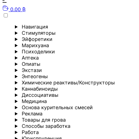
0.00 ₿
Навигация
Стимуляторы
Эйфоретики
Марихуана
Психоделики
Аптека
Опиаты
Экстази
Энтеогены
Химические реактивы/Конструкторы
Каннабиноиды
Диссоциативы
Медицина
Основа курительных смесей
Реклама
Товары для грова
Способы заработка
Работа
Юриспруденция