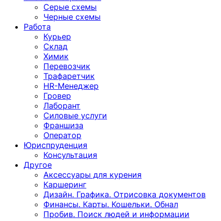
Серые схемы
Черные схемы
Работа
Курьер
Склад
Химик
Перевозчик
Трафаретчик
HR-Менеджер
Гровер
Лаборант
Силовые услуги
Франшиза
Оператор
Юриспруденция
Консультация
Другoе
Аксессуары для курения
Каршеринг
Дизайн. Графика. Отрисовка документов
Финансы. Карты. Кошельки. Обнал
Пробив. Поиск людей и информации