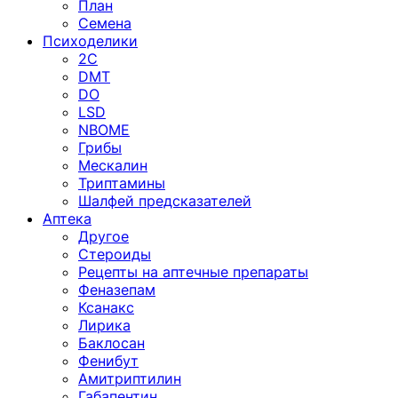
План
Семена
Психоделики
2C
DMT
DO
LSD
NBOME
Грибы
Мескалин
Триптамины
Шалфей предсказателей
Аптека
Другое
Стероиды
Рецепты на аптечные препараты
Феназепам
Ксанакс
Лирика
Баклосан
Фенибут
Амитриптилин
Габапентин