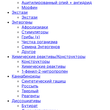
Ацитилированный опий + ангидрид
Морфин
Экстази
Экстази
Энтеогены
Афродизиаки
Стимуляторы
Грибы (х)
Чистка организма
Семена Энтеогенов
Другое
Химические реактивы/Конструкторы
Конструкторы
Химические реактивы
1-фенил-2-нитропропен
Каннабиноиды
Синтетический гашиш
Россыпь
Твердый
Реагенты
Диссоциативы
Бутират