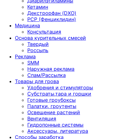
Диарилэтиламины
Кетамин
Декстрорфан (DXO)
PCP (Фенциклидин)
Медицина
Консультация
Основа курительных смесей
Твердый
Россыпь
Реклама
SMM
Наружная реклама
Спам/Рассылка
Товары для грова
Удобрения и стимуляторы
Субстраты,тара и горшки
Готовые гроубоксы
Палатки, гроутенты
Освещение растений
Вентиляция
Гидропонные системы
Аксессуары, литература
Способы заработка