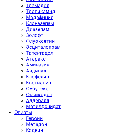
Трамадол
Тропикамид
Модафинил
Клоназепам
Диазепам
Золофт
Флуоксетин
Эсциталопрам
Тапентадол
Атаракс
Аминазин
Андипал
Клофелин
Кветиапин
Субутекс
Оксикодон
Аддералл
Метилфенидат
Опиаты
Героин
Метадон
Кодеин