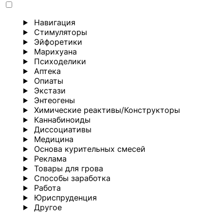
Навигация
Стимуляторы
Эйфоретики
Марихуана
Психоделики
Аптека
Опиаты
Экстази
Энтеогены
Химические реактивы/Конструкторы
Каннабиноиды
Диссоциативы
Медицина
Основа курительных смесей
Реклама
Товары для грова
Способы заработка
Работа
Юриспруденция
Другoе