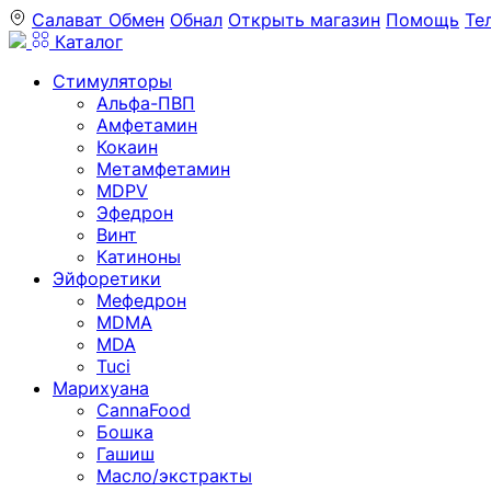
Салават
Обмен
Обнал
Открыть магазин
Помощь
Те
Каталог
Стимуляторы
Альфа-ПВП
Амфетамин
Кокаин
Метамфетамин
MDPV
Эфедрон
Винт
Катиноны
Эйфоретики
Мефедрон
MDMA
MDA
Tuci
Марихуана
CannaFood
Бошка
Гашиш
Масло/экстракты