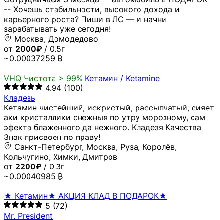
-- Хочешь стабильности, высокого дохода и
карьерного роста? Пиши в ЛС — и начни
зарабатывать уже сегодня!
Москва, Домодедово
от
2000₽
/ 0.5г
~0.00037259 ₿
VHQ
Чистота > 99%
Кетамин / Ketamine
4.94
(100)
Кладезь
Кетамин чистейший, искристый, рассыпчатый, сияет
аки кристаллики снежныя по утру морозному, сам
эфекта блаженного да нежного. Кладезя Качества
Знак присвоен по праву!
Санкт-Петербург, Москва, Руза, Королёв,
Кольчугино, Химки, Дмитров
от
2200₽
/ 0.3г
~0.00040985 ₿
★ Кетамин★ АКЦИЯ КЛАД В ПОДАРОК★
5
(72)
Mr. President