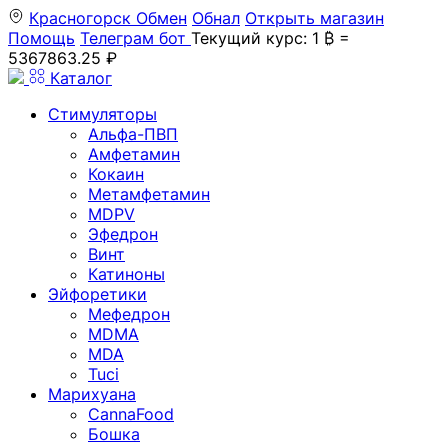
Красногорск
Обмен
Обнал
Открыть магазин
Помощь
Телеграм бот
Текущий курс: 1 ₿ =
5367863.25 ₽
Каталог
Стимуляторы
Альфа-ПВП
Амфетамин
Кокаин
Метамфетамин
MDPV
Эфедрон
Винт
Катиноны
Эйфоретики
Мефедрон
MDMA
MDA
Tuci
Марихуана
CannaFood
Бошка