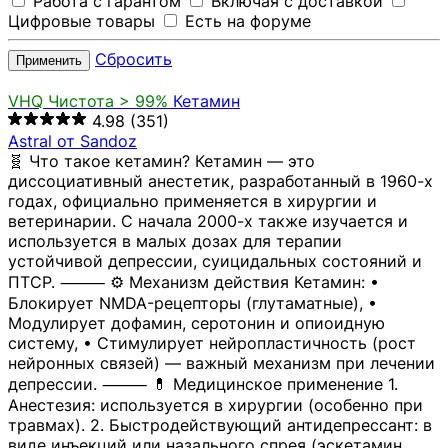
Работа с гарантом
Включая с доставкой
Цифровые товары
Есть на форуме
Сбросить
Применить
VHQ
Чистота > 99%
Кетамин
4.98
(351)
Astral от Sandoz
🧬 Что такое кетамин? Кетамин — это
диссоциативный анестетик, разработанный в 1960-х
годах, официально применяется в хирургии и
ветеринарии. С начала 2000-х также изучается и
используется в малых дозах для терапии
устойчивой депрессии, суицидальных состояний и
ПТСР. ⸻ ⚙️ Механизм действия Кетамин: •
Блокирует NMDA-рецепторы (глутаматные), •
Модулирует дофамин, серотонин и опиоидную
систему, • Стимулирует нейропластичность (рост
нейронных связей) — важный механизм при лечении
депрессии. ⸻ 💊 Медицинское применение 1.
Анестезия: используется в хирургии (особенно при
травмах). 2. Быстродействующий антидепрессант: в
виде инъекций или назального спрея (эскетамин,