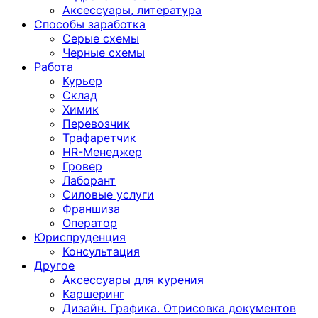
Аксессуары, литература
Способы заработка
Серые схемы
Черные схемы
Работа
Курьер
Склад
Химик
Перевозчик
Трафаретчик
HR-Менеджер
Гровер
Лаборант
Силовые услуги
Франшиза
Оператор
Юриспруденция
Консультация
Другoе
Аксессуары для курения
Каршеринг
Дизайн. Графика. Отрисовка документов