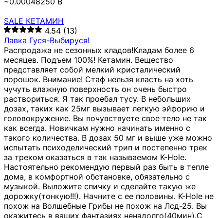
~0.00048250 ₿
SALE КЕТАМИН
4.54
(13)
Лавка Гуся-Выбируся!
Распродажа не сезонных кладов!Кладам более 6
месяцев. Подъем 100%! Кетамин. Вещество
представляет собой мелкий кристалический
порошок. Внимание! Стаф нельзя класть на хоть
чучуть влажную поверхность он очень быстро
раствориться. Я так проебал тусу. В небольших
дозах, таких как 25мг вызывает легкую эйфорию и
головокружение. Вы почувствуете свое тело не так
как всегда. Новичкам нужно начинать именно с
такого количества. В дозах 50 мг и выше уже можно
испытать психоделический трип и постепенно трек
за треком оказаться в так называемом К-Hole.
Настоятельно рекомендую первый раз быть в тепле
дома, в комфортной обстановке, обязательно с
музыкой. Выложите спичку и сделайте такую же
дорожку(тонкую!!!). Начните с ее половины. K-Hole не
похож на Волшебные Грибы не похож на Лсд-25. Вы
окажитесь в ваших фантазиях ненадолго(40мин).С