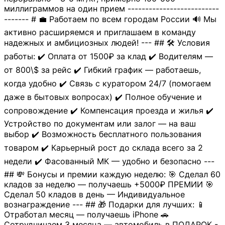
миллиграммов на один прием --------------------------
------- # 💼 Работаем по всем городам России 🔊 Мы
активно расширяемся и приглашаем в команду
надежных и амбициозных людей! --- ## 🛠 Условия
работы: ✔️ Оплата от 1500₽ за клад ✔️ Водителям —
от 800\$ за рейс ✔️ Гибкий график — работаешь,
когда удобно ✔️ Связь с куратором 24/7 (помогаем
даже в бытовых вопросах) ✔️ Полное обучение и
сопровождение ✔️ Компенсация проезда и жилья ✔️
Устройство по документам или залог — на ваш
выбор ✔️ Возможность бесплатного пользования
товаром ✔️ Карьерный рост до склада всего за 2
недели ✔️ Фасованный МК — удобно и безопасно ---
## 💸 Бонусы и премии каждую неделю: 🎯 Сделал 60
кладов за неделю — получаешь +5000₽ ПРЕМИИ 🎯
Сделал 50 кладов в день — Индивидуальное
вознаграждение --- ## 🎁 Подарки для лучших: 📱
Отработал месяц — получаешь iPhone 🚗
Сотрудничаем 3 месяца — автомобиль в ПОДАРОК -