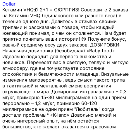
Dollar
Кетамин VHQ🎁 2+1 = СЮРПРИЗ! Совершите 2 заказа
на Кетамин VHQ (одинакового или разного веса) в
течение одного дня. Делитесь в отзывах своими
трипами и рассказами о товаре, чтобы каждый
желающий понимал, с чем он столкнется. Нам будет
приятно почитать ваши истории! 😊 Получите бонус,
равный среднему весу двух заказов. ДОЗИРОВКИ:
Начальная дозировка (безобидная) «Baby food»
Идеально подходит для первого знакомства и
новичков. Перенесет вас в светлую, теплую и мягкую
атмосферу, где вы почувствуете состояние
спокойствия и безмятежности младенца. Визуальные
изменения маловероятны, ведь смысл такого трипа
в тактильной и ментальной смене восприятия
окружающего мира. Дозировки: интраназально – 0,3
мг/кг, примерно 15-30 миллиграммов на один прием
перорально – 1,2 мг/кг, примерно 60-120
миллиграммов на один прием "Любитель" когда
достали проблемы* «K-land» Довольно мягкий и
очень интересный опыт, на нём остаётся
большиство, кто желает оказаться в красочном