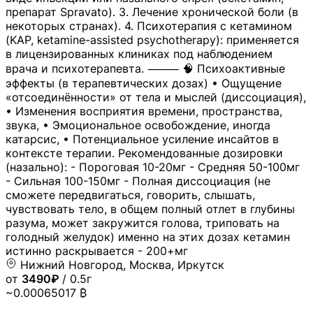
препарат Spravato). 3. Лечение хронической боли (в
некоторых странах). 4. Психотерапия с кетамином
(KAP, ketamine-assisted psychotherapy): применяется
в лицензированных клиниках под наблюдением
врача и психотерапевта. ⸻ 🧠 Психоактивные
эффекты (в терапевтических дозах) • Ощущение
«отсоединённости» от тела и мыслей (диссоциация),
• Изменения восприятия времени, пространства,
звука, • Эмоциональное освобождение, иногда
катарсис, • Потенциальное усиление инсайтов в
контексте терапии. Рекомендованные дозировки
(назально): - Пороговая 10-20мг - Средняя 50-100мг
- Сильная 100-150мг - Полная диссоциация (не
сможете передвигаться, говорить, слышать,
чувствовать тело, в общем полный отлет в глубины
разума, может закружится голова, триповать на
голодный желудок) именно на этих дозах кетамин
истинно раскрывается - 200+мг
Нижний Новгород, Москва, Иркутск
от
3490₽
/ 0.5г
~0.00065017 ₿