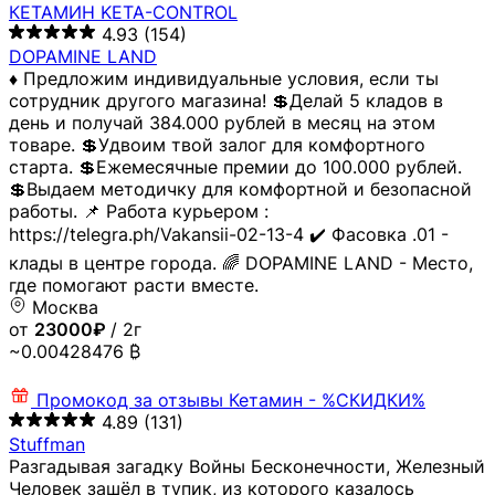
КЕТАМИН KETA-CONTROL
4.93
(154)
DOPAMINE LAND
♦️ Предложим индивидуальные условия, если ты
сотрудник другого магазина! 💲Делай 5 кладов в
день и получай 384.000 рублей в месяц на этом
товаре. 💲Удвоим твой залог для комфортного
старта. 💲Ежемесячные премии до 100.000 рублей.
💲Выдаем методичку для комфортной и безопасной
работы. 📌 Работа курьером :
https://telegra.ph/Vakansii-02-13-4 ✔️ Фасовка .01 -
клады в центре города. 🌈 DOPAMINE LAND - Место,
где помогают расти вместе.
Москва
от
23000₽
/ 2г
~0.00428476 ₿
Промокод за отзывы
Кетамин - %СКИДКИ%
4.89
(131)
Stuffman
Разгадывая загадку Войны Бесконечности, Железный
Человек зашёл в тупик, из которого казалось