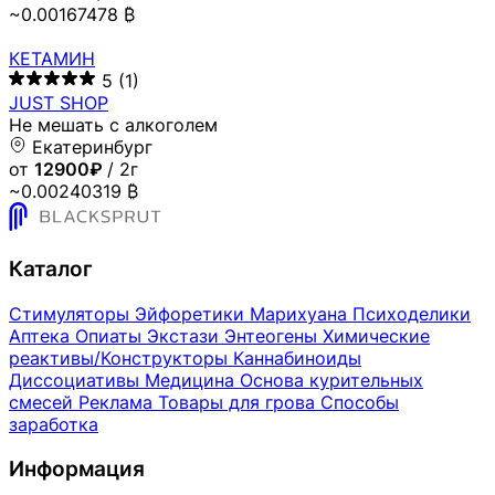
~0.00167478 ₿
КЕТАМИН
5
(1)
JUST SHOP
Не мешать с алкоголем
Екатеринбург
от
12900₽
/ 2г
~0.00240319 ₿
Каталог
Стимуляторы
Эйфоретики
Марихуана
Психоделики
Аптека
Опиаты
Экстази
Энтеогены
Химические
реактивы/Конструкторы
Каннабиноиды
Диссоциативы
Медицина
Основа курительных
смесей
Реклама
Товары для грова
Способы
заработка
Информация