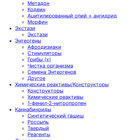
Метадон
Кодеин
Ацитилированный опий + ангидрид
Морфин
Экстази
Экстази
Энтеогены
Афродизиаки
Стимуляторы
Грибы (х)
Чистка организма
Семена Энтеогенов
Другое
Химические реактивы/Конструкторы
Конструкторы
Химические реактивы
1-фенил-2-нитропропен
Каннабиноиды
Синтетический гашиш
Россыпь
Твердый
Реагенты