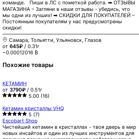
команде. Пиши в ЛС с пометкой работа. ➡ ОТЗЫВЫ
МАГАЗИНА – Загляни в наши отзывы - убедись, что
мы одни из лучших! ➡ СКИДКИ ДЛЯ ПОКУПАТЕЛЕЙ –
Постоянным покупателям у нас предусмотрены
скидки!
―――――――――――――――――――――――――――
Самара, Тольятти, Ульяновск, Глазов
от
645₽
/ 0.31г
~0.00012016 ₿
Похожие товары
КЕТАМИН
от
3790₽
/ 0.51г
5.00
(16)
Кетамин кристаллы VHQ
5
(7)
Escobart Shop
Чистейший кетамин в кристаллах - твоя дверь в мир
новых инсайтов и один из лучших инструментов для