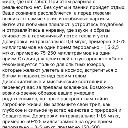
мире, где нет забот. При этом разрыва с
реальностью нет. Без суеты и паники пройдет отдых.
Ваше сознание расслабляется, а перед глазами
возникают самые яркие и необычные картины.
Включите любимый плейлист, устройтесь поудобнее
и отправляйтесь в нирвану, где звуки и образы
сливаются в гармоничный поток тепла и уюта.
Дозировки: интраназально: 0,6 мг/кг, примерно 30-75
миллиграммов на один прием перорально – 1,5-2,5
мг/кг, примерно 75-250 миллиграммов на один
прием Стадия для ценителей потустороннего «God»
Рекомендуется только для опытных юзеров,
которые желают улететь в космос, встретиться с
Богом и подняться над своим телом.
Диссоциативные и мистические состояния и
перенесут вас за пределы вселенной. Возможно
возникновение образов ваших умерших
родственников, которые раскроют вам тайны
загробной жизни. Вы запомните свой трип, как
глубокое и сильное чувство единства с природой и
Создателем. Дозировки: интраназально: 1-1,5 мг/кг,
примерно 50-125 миллиграммов на один прием
перорально – 3-5 мг/кг, примерно 150-500