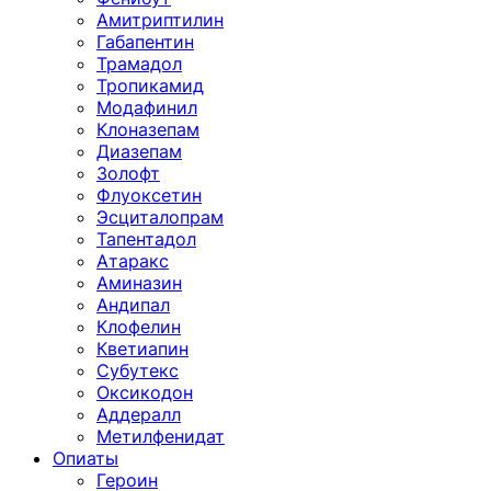
Амитриптилин
Габапентин
Трамадол
Тропикамид
Модафинил
Клоназепам
Диазепам
Золофт
Флуоксетин
Эсциталопрам
Тапентадол
Атаракс
Аминазин
Андипал
Клофелин
Кветиапин
Субутекс
Оксикодон
Аддералл
Метилфенидат
Опиаты
Героин