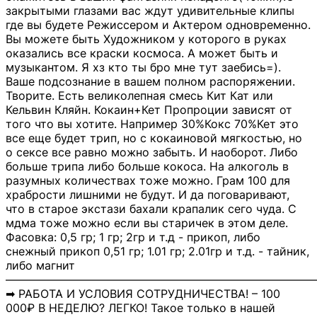
закрытыми глазами вас ждут удивительные клипы
где вы будете Режиссером и Актером одновременно.
Вы можете быть Художником у которого в руках
оказались все краски космоса. А может быть и
музыкантом. Я хз кто ты бро мне тут заебись=).
Ваше подсознание в вашем полном распоряжении.
Творите. Есть великолепная смесь Кит Кат или
Кельвин Кляйн. Кокаин+Кет Пропроции зависят от
того что вы хотите. Например 30%Кокс 70%Кет это
все еще будет трип, но с кокаиновой мягкостью, но
о сексе все равно можно забыть. И наоборот. Либо
больше трипа либо больше кокоса. На алкоголь в
разумных количествах тоже можно. Грам 100 для
храбрости лишними не будут. И да поговаривают,
что в старое экстази бахали крапалик сего чуда. С
мдма тоже можно если вы старичек в этом деле.
Фасовка: 0,5 гр; 1 гр; 2гр и т.д - прикоп, либо
снежный прикоп 0,51 гр; 1.01 гр; 2.01гр и т.д. - тайник,
либо магнит
―――――――――――――――――――――――――――
➡ РАБОТА И УСЛОВИЯ СОТРУДНИЧЕСТВА! – 100
000₽ В НЕДЕЛЮ? ЛЕГКО! Такое только в нашей