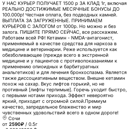
У НАС КУРЬЕР ПОЛУЧАЕТ 1500 р ЗА КЛАД 1г, включая
РЕАЛЬНО ДОСТИЖИМЫЕ МЕСЯЧНЫЕ БОНУСЫ ДО
100.000р! Честная оплата, без подводных камней.
ВЫПЛАТА ЗА ЗАГРУЖЕННЫЕ. ПРИНИМАЕМ
КУРЬЕРОВ С ЗАЛОГОМ от 1000р. Но можно и без
залога. ПИШИТЕ ПРЯМО СЕЙЧАС, все расскажем.
Работаем всей РФ! Кетамин - NMDA-антагонист,
применяемый в качестве средства для наркоза в
медицине и ветеринарии. Реже используется как
обезболивающее (прежде всего в экстренной
медицине и у пациентов с противопоказаниями к
применению опиоидных и барбитуратных
анальгетиков) и для лечения бронхоспазма. Является
также диссоциативным веществом. Внешне кетамин
похож на сахар. Вкус лифтов горький, но не
противный [лифты терпимые]. Горечь уходит быстро,
с первыми нотами прихода. Эффект невероятно
яркий, приходит с огромной силой.Премиум
качество, запредельное блаженство и мир
чувственных удовольствий всего в одном дороге!
Сочи
от
2590₽
/ 0.5г