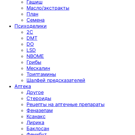
Гашиш
Масло/экстракты
План
Семена
Психоделики
2C
DMT
DO
LSD
NBOME
Грибы
Мескалин
Триптамины
Шалфей предсказателей
Аптека
Другое
Стероиды
Рецепты на аптечные препараты
Феназепам
Ксанакс
Лирика
Баклосан
Фенибут