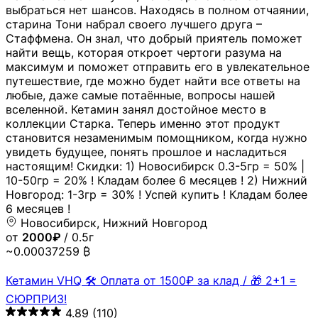
выбраться нет шансов. Находясь в полном отчаянии,
старина Тони набрал своего лучшего друга –
Стаффмена. Он знал, что добрый приятель поможет
найти вещь, которая откроет чертоги разума на
максимум и поможет отправить его в увлекательное
путешествие, где можно будет найти все ответы на
любые, даже самые потаённые, вопросы нашей
вселенной. Кетамин занял достойное место в
коллекции Старка. Теперь именно этот продукт
становится незаменимым помощником, когда нужно
увидеть будущее, понять прошлое и насладиться
настоящим! Скидки: 1) Новосибирск 0.3-5гр = 50% |
10-50гр = 20% ! Кладам более 6 месяцев ! 2) Нижний
Новгород: 1-3гр = 30% ! Успей купить ! Кладам более
6 месяцев !
Новосибирск, Нижний Новгород
от
2000₽
/ 0.5г
~0.00037259 ₿
Кетамин VHQ 🛠 Оплата от 1500₽ за клад / 🎁 2+1 =
СЮРПРИЗ!
4.89
(110)