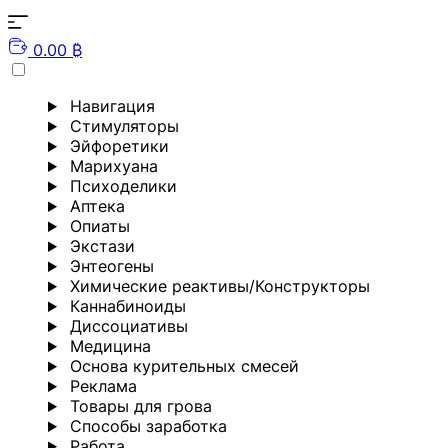
0.00 ₿
Навигация
Стимуляторы
Эйфоретики
Марихуана
Психоделики
Аптека
Опиаты
Экстази
Энтеогены
Химические реактивы/Конструкторы
Каннабиноиды
Диссоциативы
Медицина
Основа курительных смесей
Реклама
Товары для грова
Способы заработка
Работа