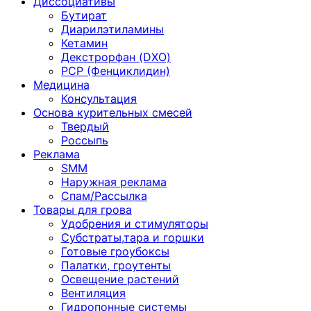
Диссоциативы
Бутират
Диарилэтиламины
Кетамин
Декстрорфан (DXO)
PCP (Фенциклидин)
Медицина
Консультация
Основа курительных смесей
Твердый
Россыпь
Реклама
SMM
Наружная реклама
Спам/Рассылка
Товары для грова
Удобрения и стимуляторы
Субстраты,тара и горшки
Готовые гроубоксы
Палатки, гроутенты
Освещение растений
Вентиляция
Гидропонные системы