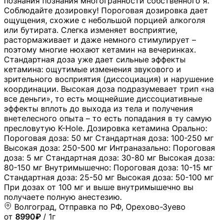
познания познания многогранности собственного я.
Соблюдайте дозировку! Пороговая дозировка дает
ощущения, схожие с небольшой порцией алкоголя
или бутирата. Слегка изменяет восприятие,
растормаживает и даже немного стимулирует –
поэтому многие нюхают кетамин на вечеринках.
Стандартная доза уже дает сильные эффекты
кетамина: ощутимые изменения звукового и
зрительного восприятия (диссоциация) и нарушение
координации. Высокая доза подразумевает трип «на
все деньги», то есть мощнейшие диссоциативные
эффекты вплоть до выхода из тела и получения
внетелесного опыта – то есть попадания в ту самую
пресловутую K-Hole. Дозировка кетамина Орально:
Пороговая доза: 50 мг Стандартная доза: 100-250 мг
Высокая доза: 250-500 мг Интраназально: Пороговая
доза: 5 мг Стандартная доза: 30-80 мг Высокая доза:
80-150 мг Внутримышечно: Пороговая доза: 10-15 мг
Стандартная доза: 25-50 мг Высокая доза: 50-100 мг
При дозах от 100 мг и выше внутримышечно вы
получаете полную анестезию.
Волгоград, Отправка по РФ, Орехово-Зуево
от
8990₽
/ 1г