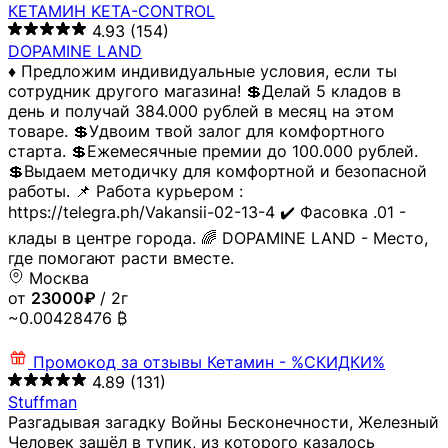
КЕТАМИН KETA-CONTROL
4.93
(154)
DOPAMINE LAND
♦️ Предложим индивидуальные условия, если ты
сотрудник другого магазина! 💲Делай 5 кладов в
день и получай 384.000 рублей в месяц на этом
товаре. 💲Удвоим твой залог для комфортного
старта. 💲Ежемесячные премии до 100.000 рублей.
💲Выдаем методичку для комфортной и безопасной
работы. 📌 Работа курьером :
https://telegra.ph/Vakansii-02-13-4 ✔️ Фасовка .01 -
клады в центре города. 🌈 DOPAMINE LAND - Место,
где помогают расти вместе.
Москва
от
23000₽
/ 2г
~0.00428476 ₿
Промокод за отзывы
Кетамин - %СКИДКИ%
4.89
(131)
Stuffman
Разгадывая загадку Войны Бесконечности, Железный
Человек зашёл в тупик, из которого казалось