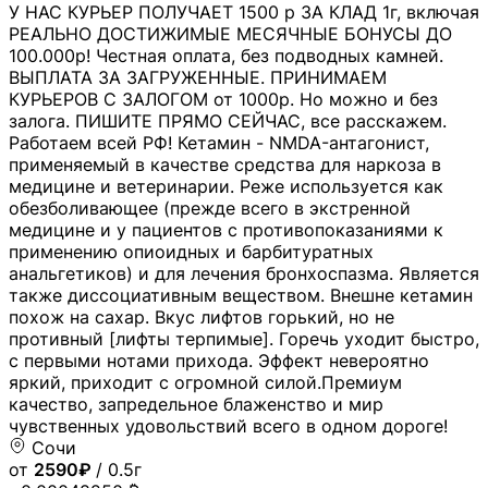
У НАС КУРЬЕР ПОЛУЧАЕТ 1500 р ЗА КЛАД 1г, включая
РЕАЛЬНО ДОСТИЖИМЫЕ МЕСЯЧНЫЕ БОНУСЫ ДО
100.000р! Честная оплата, без подводных камней.
ВЫПЛАТА ЗА ЗАГРУЖЕННЫЕ. ПРИНИМАЕМ
КУРЬЕРОВ С ЗАЛОГОМ от 1000р. Но можно и без
залога. ПИШИТЕ ПРЯМО СЕЙЧАС, все расскажем.
Работаем всей РФ! Кетамин - NMDA-антагонист,
применяемый в качестве средства для наркоза в
медицине и ветеринарии. Реже используется как
обезболивающее (прежде всего в экстренной
медицине и у пациентов с противопоказаниями к
применению опиоидных и барбитуратных
анальгетиков) и для лечения бронхоспазма. Является
также диссоциативным веществом. Внешне кетамин
похож на сахар. Вкус лифтов горький, но не
противный [лифты терпимые]. Горечь уходит быстро,
с первыми нотами прихода. Эффект невероятно
яркий, приходит с огромной силой.Премиум
качество, запредельное блаженство и мир
чувственных удовольствий всего в одном дороге!
Сочи
от
2590₽
/ 0.5г