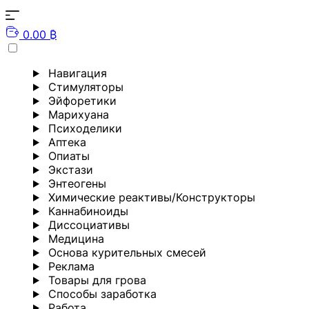
0.00 ₿
Навигация
Стимуляторы
Эйфоретики
Марихуана
Психоделики
Аптека
Опиаты
Экстази
Энтеогены
Химические реактивы/Конструкторы
Каннабиноиды
Диссоциативы
Медицина
Основа курительных смесей
Реклама
Товары для грова
Способы заработка
Работа