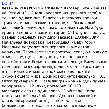
Dollar
Кетамин VHQ🎁 2+1 = СЮРПРИЗ! Совершите 2 заказа
на Кетамин VHQ (одинакового или разного веса) в
течение одного дня. Делитесь в отзывах своими
трипами и рассказами о товаре, чтобы каждый
желающий понимал, с чем он столкнется. Нам будет
приятно почитать ваши истории! 😊 Получите бонус,
равный среднему весу двух заказов. ДОЗИРОВКИ:
Начальная дозировка (безобидная) «Baby food»
Идеально подходит для первого знакомства и
новичков. Перенесет вас в светлую, теплую и мягкую
атмосферу, где вы почувствуете состояние
спокойствия и безмятежности младенца. Визуальные
изменения маловероятны, ведь смысл такого трипа
в тактильной и ментальной смене восприятия
окружающего мира. Дозировки: интраназально – 0,3
мг/кг, примерно 15-30 миллиграммов на один прием
перорально – 1,2 мг/кг, примерно 60-120
миллиграммов на один прием "Любитель" когда
достали проблемы* «K-land» Довольно мягкий и
очень интересный опыт, на нём остаётся
большиство, кто желает оказаться в красочном