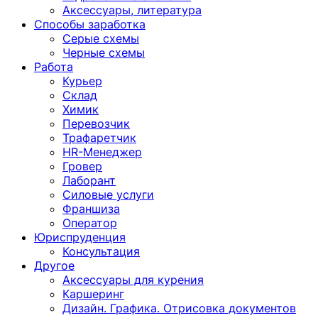
Аксессуары, литература
Способы заработка
Серые схемы
Черные схемы
Работа
Курьер
Склад
Химик
Перевозчик
Трафаретчик
HR-Менеджер
Гровер
Лаборант
Силовые услуги
Франшиза
Оператор
Юриспруденция
Консультация
Другoе
Аксессуары для курения
Каршеринг
Дизайн. Графика. Отрисовка документов