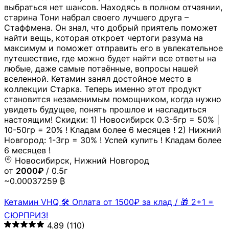
выбраться нет шансов. Находясь в полном отчаянии,
старина Тони набрал своего лучшего друга –
Стаффмена. Он знал, что добрый приятель поможет
найти вещь, которая откроет чертоги разума на
максимум и поможет отправить его в увлекательное
путешествие, где можно будет найти все ответы на
любые, даже самые потаённые, вопросы нашей
вселенной. Кетамин занял достойное место в
коллекции Старка. Теперь именно этот продукт
становится незаменимым помощником, когда нужно
увидеть будущее, понять прошлое и насладиться
настоящим! Скидки: 1) Новосибирск 0.3-5гр = 50% |
10-50гр = 20% ! Кладам более 6 месяцев ! 2) Нижний
Новгород: 1-3гр = 30% ! Успей купить ! Кладам более
6 месяцев !
Новосибирск, Нижний Новгород
от
2000₽
/ 0.5г
~0.00037259 ₿
Кетамин VHQ 🛠 Оплата от 1500₽ за клад / 🎁 2+1 =
СЮРПРИЗ!
4.89
(110)