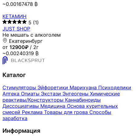
~0.00167478 ₿
КЕТАМИН
5
(1)
JUST SHOP
Не мешать с алкоголем
Екатеринбург
от
12900₽
/ 2г
~0.00240319 ₿
Каталог
Стимуляторы
Эйфоретики
Марихуана
Психоделики
Аптека
Опиаты
Экстази
Энтеогены
Химические
реактивы/Конструкторы
Каннабиноиды
Диссоциативы
Медицина
Основа курительных
смесей
Реклама
Товары для грова
Способы
заработка
Информация