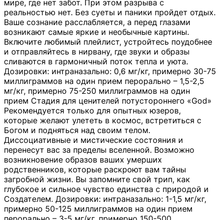
мире, где нет забот. При этом разрыва с
реальностью нет. Без суеты и паники пройдет отдых.
Ваше сознание расслабляется, а перед глазами
возникают самые яркие и необычные картины.
Включите любимый плейлист, устройтесь поудобнее
и отправляйтесь в нирвану, где звуки и образы
сливаются в гармоничный поток тепла и уюта.
Дозировки: интраназально: 0,6 мг/кг, примерно 30-75
миллиграммов на один прием перорально – 1,5-2,5
мг/кг, примерно 75-250 миллиграммов на один
прием Стадия для ценителей потустороннего «God»
Рекомендуется только для опытных юзеров,
которые желают улететь в космос, встретиться с
Богом и подняться над своим телом.
Диссоциативные и мистические состояния и
перенесут вас за пределы вселенной. Возможно
возникновение образов ваших умерших
родственников, которые раскроют вам тайны
загробной жизни. Вы запомните свой трип, как
глубокое и сильное чувство единства с природой и
Создателем. Дозировки: интраназально: 1-1,5 мг/кг,
примерно 50-125 миллиграммов на один прием
перорально – 3-5 мг/кг, примерно 150-500