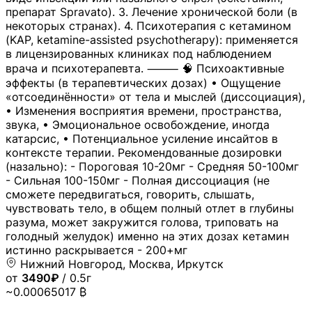
препарат Spravato). 3. Лечение хронической боли (в
некоторых странах). 4. Психотерапия с кетамином
(KAP, ketamine-assisted psychotherapy): применяется
в лицензированных клиниках под наблюдением
врача и психотерапевта. ⸻ 🧠 Психоактивные
эффекты (в терапевтических дозах) • Ощущение
«отсоединённости» от тела и мыслей (диссоциация),
• Изменения восприятия времени, пространства,
звука, • Эмоциональное освобождение, иногда
катарсис, • Потенциальное усиление инсайтов в
контексте терапии. Рекомендованные дозировки
(назально): - Пороговая 10-20мг - Средняя 50-100мг
- Сильная 100-150мг - Полная диссоциация (не
сможете передвигаться, говорить, слышать,
чувствовать тело, в общем полный отлет в глубины
разума, может закружится голова, триповать на
голодный желудок) именно на этих дозах кетамин
истинно раскрывается - 200+мг
Нижний Новгород, Москва, Иркутск
от
3490₽
/ 0.5г
~0.00065017 ₿