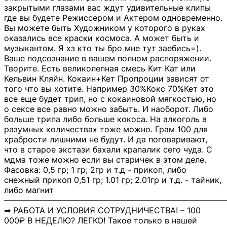
закрытыми глазами вас ждут удивительные клипы
где вы будете Режиссером и Актером одновременно.
Вы можете быть Художником у которого в руках
оказались все краски космоса. А может быть и
музыкантом. Я хз кто ты бро мне тут заебись=).
Ваше подсознание в вашем полном распоряжении.
Творите. Есть великолепная смесь Кит Кат или
Кельвин Кляйн. Кокаин+Кет Пропроции зависят от
того что вы хотите. Например 30%Кокс 70%Кет это
все еще будет трип, но с кокаиновой мягкостью, но
о сексе все равно можно забыть. И наоборот. Либо
больше трипа либо больше кокоса. На алкоголь в
разумных количествах тоже можно. Грам 100 для
храбрости лишними не будут. И да поговаривают,
что в старое экстази бахали крапалик сего чуда. С
мдма тоже можно если вы старичек в этом деле.
Фасовка: 0,5 гр; 1 гр; 2гр и т.д - прикоп, либо
снежный прикоп 0,51 гр; 1.01 гр; 2.01гр и т.д. - тайник,
либо магнит
―――――――――――――――――――――――――――
➡ РАБОТА И УСЛОВИЯ СОТРУДНИЧЕСТВА! – 100
000₽ В НЕДЕЛЮ? ЛЕГКО! Такое только в нашей