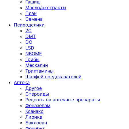
Гашиш
Масло/экстракты
План
Семена
Психоделики
2C
DMT
DO
LSD
NBOME
Грибы
Мескалин
Триптамины
Шалфей предсказателей
Аптека
Другое
Стероиды
Рецепты на аптечные препараты
Феназепам
Ксанакс
Лирика
Баклосан
Фенибут