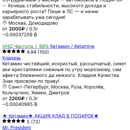
-- Хочешь стабильности, высокого дохода и
карьерного роста? Пиши в ЛС — и начни
зарабатывать уже сегодня!
Москва, Домодедово
от
2000₽
/ 0.5г
~0.00037259 ₿
VHQ
Чистота > 99%
Кетамин / Ketamine
4.94
(100)
Кладезь
Кетамин чистейший, искристый, рассыпчатый, сияет
аки кристаллики снежныя по утру морозному, сам
эфекта блаженного да нежного. Кладезя Качества
Знак присвоен по праву!
Санкт-Петербург, Москва, Руза, Королёв,
Кольчугино, Химки, Дмитров
от
2200₽
/ 0.3г
~0.00040985 ₿
★ Кетамин★ АКЦИЯ КЛАД В ПОДАРОК★
5
(72)
Mr. President