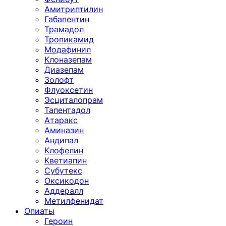
Амитриптилин
Габапентин
Трамадол
Тропикамид
Модафинил
Клоназепам
Диазепам
Золофт
Флуоксетин
Эсциталопрам
Тапентадол
Атаракс
Аминазин
Андипал
Клофелин
Кветиапин
Субутекс
Оксикодон
Аддералл
Метилфенидат
Опиаты
Героин