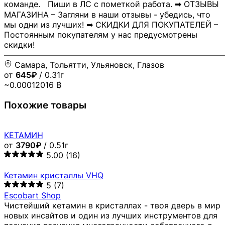
команде. Пиши в ЛС с пометкой работа. ➡ ОТЗЫВЫ
МАГАЗИНА – Загляни в наши отзывы - убедись, что
мы одни из лучших! ➡ СКИДКИ ДЛЯ ПОКУПАТЕЛЕЙ –
Постоянным покупателям у нас предусмотрены
скидки!
―――――――――――――――――――――――――――
Самара, Тольятти, Ульяновск, Глазов
от
645₽
/ 0.31г
~0.00012016 ₿
Похожие товары
КЕТАМИН
от
3790₽
/ 0.51г
5.00
(16)
Кетамин кристаллы VHQ
5
(7)
Escobart Shop
Чистейший кетамин в кристаллах - твоя дверь в мир
новых инсайтов и один из лучших инструментов для