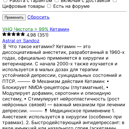
Работа с гарантом
Включая с доставкой
Цифровые товары
Есть на форуме
Сбросить
Применить
VHQ
Чистота > 99%
Кетамин
4.98
(351)
Astral от Sandoz
🧬 Что такое кетамин? Кетамин — это
диссоциативный анестетик, разработанный в 1960-х
годах, официально применяется в хирургии и
ветеринарии. С начала 2000-х также изучается и
используется в малых дозах для терапии
устойчивой депрессии, суицидальных состояний и
ПТСР. ⸻ ⚙️ Механизм действия Кетамин: •
Блокирует NMDA-рецепторы (глутаматные), •
Модулирует дофамин, серотонин и опиоидную
систему, • Стимулирует нейропластичность (рост
нейронных связей) — важный механизм при лечении
депрессии. ⸻ 💊 Медицинское применение 1.
Анестезия: используется в хирургии (особенно при
травмах). 2. Быстродействующий антидепрессант: в
виде инъекций или назального спрея (эскетамин,