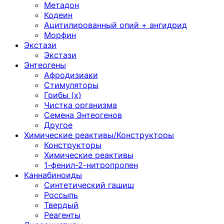
Метадон
Кодеин
Ацитилированный опий + ангидрид
Морфин
Экстази
Экстази
Энтеогены
Афродизиаки
Стимуляторы
Грибы (х)
Чистка организма
Семена Энтеогенов
Другое
Химические реактивы/Конструкторы
Конструкторы
Химические реактивы
1-фенил-2-нитропропен
Каннабиноиды
Синтетический гашиш
Россыпь
Твердый
Реагенты