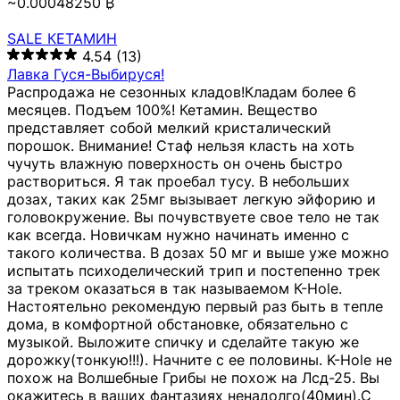
~0.00048250 ₿
SALE КЕТАМИН
4.54
(13)
Лавка Гуся-Выбируся!
Распродажа не сезонных кладов!Кладам более 6
месяцев. Подъем 100%! Кетамин. Вещество
представляет собой мелкий кристалический
порошок. Внимание! Стаф нельзя класть на хоть
чучуть влажную поверхность он очень быстро
раствориться. Я так проебал тусу. В небольших
дозах, таких как 25мг вызывает легкую эйфорию и
головокружение. Вы почувствуете свое тело не так
как всегда. Новичкам нужно начинать именно с
такого количества. В дозах 50 мг и выше уже можно
испытать психоделический трип и постепенно трек
за треком оказаться в так называемом К-Hole.
Настоятельно рекомендую первый раз быть в тепле
дома, в комфортной обстановке, обязательно с
музыкой. Выложите спичку и сделайте такую же
дорожку(тонкую!!!). Начните с ее половины. K-Hole не
похож на Волшебные Грибы не похож на Лсд-25. Вы
окажитесь в ваших фантазиях ненадолго(40мин).С