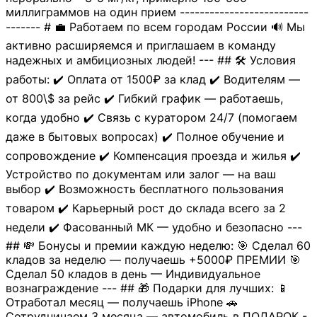
миллиграммов на один прием --------------------------
------- # 💼 Работаем по всем городам России 🔊 Мы
активно расширяемся и приглашаем в команду
надежных и амбициозных людей! --- ## 🛠 Условия
работы: ✔️ Оплата от 1500₽ за клад ✔️ Водителям —
от 800\$ за рейс ✔️ Гибкий график — работаешь,
когда удобно ✔️ Связь с куратором 24/7 (помогаем
даже в бытовых вопросах) ✔️ Полное обучение и
сопровождение ✔️ Компенсация проезда и жилья ✔️
Устройство по документам или залог — на ваш
выбор ✔️ Возможность бесплатного пользования
товаром ✔️ Карьерный рост до склада всего за 2
недели ✔️ Фасованный МК — удобно и безопасно ---
## 💸 Бонусы и премии каждую неделю: 🎯 Сделал 60
кладов за неделю — получаешь +5000₽ ПРЕМИИ 🎯
Сделал 50 кладов в день — Индивидуальное
вознаграждение --- ## 🎁 Подарки для лучших: 📱
Отработал месяц — получаешь iPhone 🚗
Сотрудничаем 3 месяца — автомобиль в ПОДАРОК -