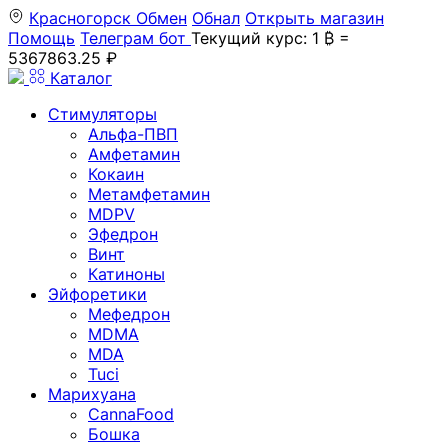
Красногорск
Обмен
Обнал
Открыть магазин
Помощь
Телеграм бот
Текущий курс: 1 ₿ =
5367863.25 ₽
Каталог
Стимуляторы
Альфа-ПВП
Амфетамин
Кокаин
Метамфетамин
MDPV
Эфедрон
Винт
Катиноны
Эйфоретики
Мефедрон
MDMA
MDA
Tuci
Марихуана
CannaFood
Бошка