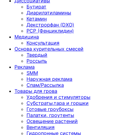
Диссоциативы
Бутират
Диарилэтиламины
Кетамин
Декстрорфан (DXO)
PCP (Фенциклидин)
Медицина
Консультация
Основа курительных смесей
Твердый
Россыпь
Реклама
SMM
Наружная реклама
Спам/Рассылка
Товары для грова
Удобрения и стимуляторы
Субстраты,тара и горшки
Готовые гроубоксы
Палатки, гроутенты
Освещение растений
Вентиляция
Гидропонные системы