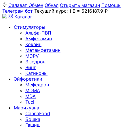
Салават
Обмен
Обнал
Открыть магазин
Помощь
Телеграм бот
Текущий курс: 1 ₿ = 5216187.9 ₽
Каталог
Стимуляторы
Альфа-ПВП
Амфетамин
Кокаин
Метамфетамин
MDPV
Эфедрон
Винт
Катиноны
Эйфоретики
Мефедрон
MDMA
MDA
Tuci
Марихуана
CannaFood
Бошка
Гашиш