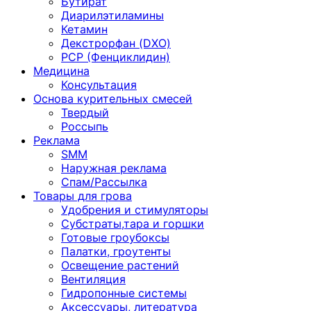
Бутират
Диарилэтиламины
Кетамин
Декстрорфан (DXO)
PCP (Фенциклидин)
Медицина
Консультация
Основа курительных смесей
Твердый
Россыпь
Реклама
SMM
Наружная реклама
Спам/Рассылка
Товары для грова
Удобрения и стимуляторы
Субстраты,тара и горшки
Готовые гроубоксы
Палатки, гроутенты
Освещение растений
Вентиляция
Гидропонные системы
Аксессуары, литература