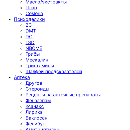
Масло/экстракты
План
Семена
Психоделики
2C
DMT
DO
LSD
NBOME
Грибы
Мескалин
Триптамины
Шалфей предсказателей
Аптека
Другое
Стероиды
Рецепты на аптечные препараты
Феназепам
Ксанакс
Лирика
Баклосан
Фенибут
Амитриптилин