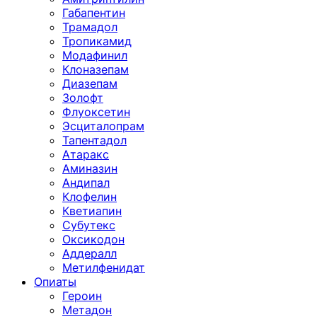
Габапентин
Трамадол
Тропикамид
Модафинил
Клоназепам
Диазепам
Золофт
Флуоксетин
Эсциталопрам
Тапентадол
Атаракс
Аминазин
Андипал
Клофелин
Кветиапин
Субутекс
Оксикодон
Аддералл
Метилфенидат
Опиаты
Героин
Метадон