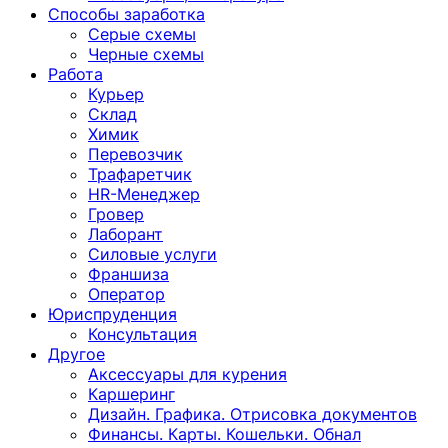
Способы заработка
Серые схемы
Черные схемы
Работа
Курьер
Склад
Химик
Перевозчик
Трафаретчик
HR-Менеджер
Гровер
Лаборант
Силовые услуги
Франшиза
Оператор
Юриспруденция
Консультация
Другoе
Аксессуары для курения
Каршеринг
Дизайн. Графика. Отрисовка документов
Финансы. Карты. Кошельки. Обнал