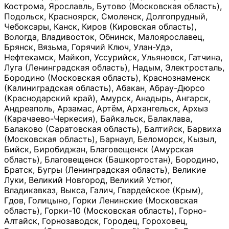
Кострома, Ярославль, Бутово (Московская область),
Подольск, Красноярск, Смоленск, Долгопрудный,
Чебоксары, Канск, Киров (Кировская область),
Вологда, Владивосток, Обнинск, Малоярославец,
Брянск, Вязьма, Горячий Ключ, Улан-Удэ,
Нефтекамск, Майкоп, Уссурийск, Ульяновск, Гатчина,
Луга (Ленинградская область), Надым, Электросталь,
Бородино (Московская область), Краснознаменск
(Калиниградская область), Абакан, Абрау-Дюрсо
(Краснодарский край), Амурск, Анадырь, Ангарск,
Андреаполь, Арзамас, Артём, Архангельск, Архыз
(Карачаево-Черкесия), Байкальск, Балаклава,
Балаково (Саратовская область), Балтийск, Барвиха
(Московская область), Барнаул, Беломорск, Кызыл,
Бийск, Биробиджан, Благовещенск (Амурская
область), Благовещенск (Башкортостан), Бородино,
Братск, Бугры (Ленинградская область), Великие
Луки, Великий Новгород, Великий Устюг,
Владикавказ, Выкса, Галич, Гвардейское (Крым),
Гдов, Голицыно, Горки Ленинские (Московская
область), Горки-10 (Московская область), Горно-
Алтайск, Горнозаводск, Городец, Гороховец,