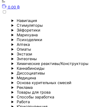
0.00 ₿
Навигация
Стимуляторы
Эйфоретики
Марихуана
Психоделики
Аптека
Опиаты
Экстази
Энтеогены
Химические реактивы/Конструкторы
Каннабиноиды
Диссоциативы
Медицина
Основа курительных смесей
Реклама
Товары для грова
Способы заработка
Работа
Юриспруденция