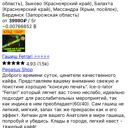
область), Зыково (Красноярский край), Балахта
(Красноярский край), Массандра (Крым, посёлок),
Бердянск (Запорожская область)
от
39990₽
/ 5г
~0.00766652 ₿
Гашиш Ferrari ⭐⭐⭐⭐⭐
4.93
(1.5k)
Pegasus Shop
Доброго времени суток, ценители качественного
кайфа. Представляем вашему вниманию свежую и
поистине хорошую "конскую печать". Ice-o-lator
"Ferrari" который лягнет вас точно неслабо, идеально
подходит для расслабительных мероприятий, так
как индика в нем преобладает(60/40). Сам гашиш не
липкий, мягкий, запах так же прекрасен как и его
эффект. Хитман для вашего Анатолия в мире гашиша,
попробуй и убедись. Клады в городе, легкий квест -
тяжелый кайф!