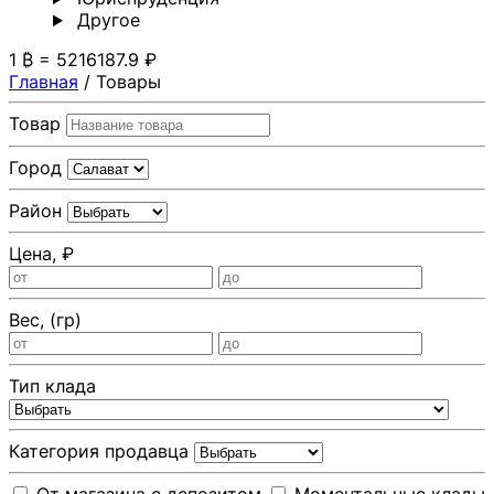
Другoе
1 ₿ = 5216187.9 ₽
Главная
/
Товары
Товар
Город
Район
Цена, ₽
Вес, (гр)
Тип клада
Категория продавца