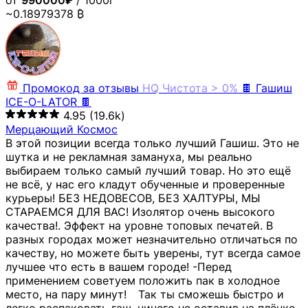
от
990000₽
/ 1000г
~0.18979378 ₿
Промокод за отзывы
HQ
Чистота > 0%
🍫 Гашиш
ICE-O-LATOR 🍫
4.95
(19.6k)
Мерцающий Космос
В этой позиции всегда только лучший Гашиш. Это не
шутка и не рекламная замануха, мы реально
выбираем только самый лучший товар. Но это ещё
не всё, у нас его кладут обученные и проверенные
курьеры! БЕЗ НЕДОВЕСОВ, БЕЗ ХАЛТУРЫ, МЫ
СТАРАЕМСЯ ДЛЯ ВАС! Изолятор очень высокого
качества!. Эффект на уровне топовых печатей. В
разных городах может незначительно отличаться по
качеству, но можете быть уверены, тут всегда самое
лучшее что есть в вашем городе! -Перед
применением советуем положить пак в холодное
место, на пару минут!⠀ Так ты сможешь быстро и