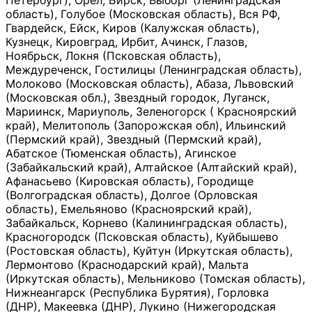
Петербург), Орёл, Бирск, Выборг (Ленинградская
область), Голубое (Московская область), Вся РФ,
Гвардейск, Ейск, Киров (Калужская область),
Кузнецк, Кировград, Ирбит, Ачинск, Глазов,
Ноябрьск, Локня (Псковская область),
Междуреченск, Гостилицы (Ленинградская область),
Молоково (Московская область), Абаза, Львовский
(Московская обл.), Звездный городок, Луганск,
Мариинск, Мариуполь, Зеленогорск ( Красноярский
край), Мелитополь (Запорожская обл), Ильинский
(Пермский край), Звездный (Пермский край),
Абатское (Тюменская область), Агинское
(Забайкальский край), Алтайское (Алтайский край),
Афанасьево (Кировская область), Городище
(Волгоградская область), Долгое (Орловская
область), Емельяново (Красноярский край),
Забайкальск, Корнево (Калининградская область),
Красногородск (Псковская область), Куйбышево
(Ростовская область), Куйтун (Иркутская область),
Лермонтово (Краснодарский край), Мальта
(Иркутская область), Мельниково (Томская область),
Нижнеангарск (Республика Бурятия), Горловка
(ДНР), Макеевка (ДНР), Лукино (Нижегородская