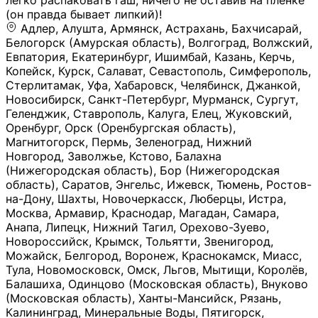
легко распаковать гаш, ничего не оставив на плёнке
(он правда бывает липкий)!
Адлер, Алушта, Армянск, Астрахань, Бахчисарай,
Белогорск (Амурская область), Волгоград, Волжский,
Евпатория, Екатеринбург, Ишимбай, Казань, Керчь,
Копейск, Курск, Салават, Севастополь, Симферополь,
Стерлитамак, Уфа, Хабаровск, Челябинск, Джанкой,
Новосибирск, Санкт-Петербург, Мурманск, Сургут,
Геленджик, Ставрополь, Калуга, Елец, Жуковский,
Оренбург, Орск (Оренбургская область),
Магнитогорск, Пермь, Зеленоград, Нижний
Новгород, Заволжье, Кстово, Балахна
(Нижегородская область), Бор (Нижегородская
область), Саратов, Энгельс, Ижевск, Тюмень, Ростов-
на-Дону, Шахты, Новочеркасск, Люберцы, Истра,
Москва, Армавир, Краснодар, Магадан, Самара,
Анапа, Липецк, Нижний Тагил, Орехово-Зуево,
Новороссийск, Крымск, Тольятти, Звенигород,
Можайск, Белгород, Воронеж, Краснокамск, Миасс,
Тула, Новомосковск, Омск, Льгов, Мытищи, Королёв,
Балашиха, Одинцово (Московская область), Внуково
(Московская область), Ханты-Мансийск, Рязань,
Калининград, Минеральные Воды, Пятигорск,