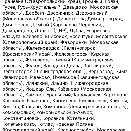
Грачевка (Ставропольский край), Грозный, Грязи,
Гусев, Гусь-Хрустальный, Давыдово (Московская
область), Дербент, Дзержинск, Дзержинский
(Московская область), Дивногорск, Димитровград,
Дмитровск, Домбай (Карачаево-Черкесия),
Домодедово, Донецк (ДНР), Дубна, Егорьевск,
Елабуга, Елизово, Енисейск, Ессентуки, Ессентукская
(Ставропольский край), Жаворонки (Московская
область), Железноводск, Железногорск
(Красноярский край), Железногорск (Курская
область), Железнодорожный (Калининградская
область), Жуков, Западная Двина, Заполярный,
Зеленогорск ( Ленинградская обл. ), Зерноград, Зима,
Ивангород, Иваново, Ижевское (Калининградская
область), Иланский, Ильино (Нижегородская
область), Йошкар-Ола, Кабаново (Московская
область), Каменск-Уральский, Карачаевск, Каргополь,
Каспийск, Кемерово, Кингисепп, Кисловодск, Клинцы,
Ковров, Колпино, Комарово (Ленинградская область),
Комсомольск, Комсомольск-на-Амуре,
Константиновск, Корсаков, Котельники,
Котельниково, Котлас, Красная Поляна
(Краснодарский край), Красноармейск (Московская