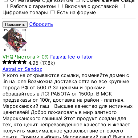
От магазина с депозитом
Моментальные клады
Работа с гарантом
Включая с доставкой
Цифровые товары
Есть на форуме
Сбросить
Применить
VHQ
Чистота > 0%
Гашиш Ice-o-lator
4.95
(17.8k)
Astral от Sandoz
У кого не открываются ссылки, поменяйте домен с
.in на .one Возможна доставка опта во все крупные
города РФ от 500 г! За ценами и сроками
обращайтесь в ЛС! РАБОТА от 1500р. В МСК
предзаказы от 100г, доставка на район - платная.
Марокканский гаш - Высшее качество для истинных
ценителей! Добро пожаловать в мир элитного
Марокканского гашиша! Этот продукт создан для
тех, кто ценит непревзойденное качество и желает
получить максимальное удовольствие от своего
опыта. Почему выбрать Марокканский гаш? Высшее