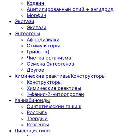
Кодеин
Ацитилированный опий + ангидрид
Морфин
Экстази
Экстази
Энтеогены
Афродизиаки
Стимуляторы
Грибы (х)
Чистка организма
Семена Энтеогенов
Другое
Химические реактивы/Конструкторы
Конструкторы
Химические реактивы
1-фенил-2-нитропропен
Каннабиноиды
Синтетический гашиш
Россыпь
Твердый
Реагенты
Диссоциативы