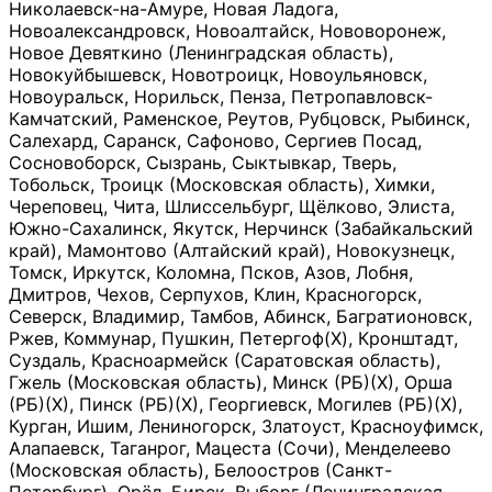
Николаевск-на-Амуре, Новая Ладога,
Новоалександровск, Новоалтайск, Нововоронеж,
Новое Девяткино (Ленинградская область),
Новокуйбышевск, Новотроицк, Новоульяновск,
Новоуральск, Норильск, Пенза, Петропавловск-
Камчатский, Раменское, Реутов, Рубцовск, Рыбинск,
Салехард, Саранск, Сафоново, Сергиев Посад,
Сосновоборск, Сызрань, Сыктывкар, Тверь,
Тобольск, Троицк (Московская область), Химки,
Череповец, Чита, Шлиссельбург, Щёлково, Элиста,
Южно-Сахалинск, Якутск, Нерчинск (Забайкальский
край), Мамонтово (Алтайский край), Новокузнецк,
Томск, Иркутск, Коломна, Псков, Азов, Лобня,
Дмитров, Чехов, Серпухов, Клин, Красногорск,
Северск, Владимир, Тамбов, Абинск, Багратионовск,
Ржев, Коммунар, Пушкин, Петергоф(Х), Кронштадт,
Суздаль, Красноармейск (Саратовская область),
Гжель (Московская область), Минск (РБ)(Х), Орша
(РБ)(Х), Пинск (РБ)(Х), Георгиевск, Могилев (РБ)(Х),
Курган, Ишим, Лениногорск, Златоуст, Красноуфимск,
Алапаевск, Таганрог, Мацеста (Сочи), Менделеево
(Московская область), Белоостров (Санкт-