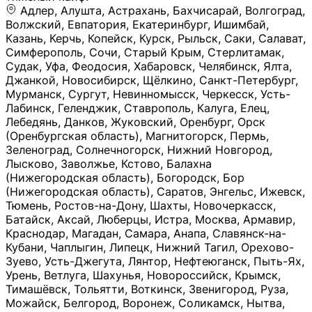
Адлер, Алушта, Астрахань, Бахчисарай, Волгоград, Волжский, Евпатория, Екатеринбург, Ишимбай, Казань, Керчь, Копейск, Курск, Рыльск, Саки, Салават, Симферополь, Сочи, Старый Крым, Стерлитамак, Судак, Уфа, Феодосия, Хабаровск, Челябинск, Ялта, Джанкой, Новосибирск, Щёлкино, Санкт-Петербург, Мурманск, Сургут, Невинномысск, Черкесск, Усть-Лабинск, Геленджик, Ставрополь, Калуга, Елец, Лебедянь, Данков, Жуковский, Оренбург, Орск (Оренбургская область), Магнитогорск, Пермь, Зеленоград, Солнечногорск, Нижний Новгород, Лысково, Заволжье, Кстово, Балахна (Нижегородская область), Богородск, Бор (Нижегородская область), Саратов, Энгельс, Ижевск, Тюмень, Ростов-на-Дону, Шахты, Новочеркасск, Батайск, Аксай, Люберцы, Истра, Москва, Армавир, Краснодар, Магадан, Самара, Анапа, Славянск-на-Кубани, Чаплыгин, Липецк, Нижний Тагил, Орехово-Зуево, Усть-Джегута, Лянтор, Нефтеюганск, Пыть-Ях, Урень, Ветлуга, Шахунья, Новороссийск, Крымск, Тимашёвск, Тольятти, Воткинск, Звенигород, Руза, Можайск, Белгород, Воронеж, Соликамск, Нытва, Лысьва (Пермский край), Чусовой, Кунгур, Краснокамск, Миасс, Губаха, Тула, Новомосковск, Донской, Омск, Льгов, Мытищи, Королёв, Ивантеевка, Балашиха, Семилуки, Кудымкар, Старый Оскол, Оса (Пермский край), Одинцово (Московская область), Ханты-Мансийск, Лабинск, Темрюк, Курганинск, Белореченск (Краснодарский край), Алупкa, Губкин, Рязань, Калининград, Усть-Илимск, Фрязино, Минеральные Воды, Пятигорск, Кострома, Ярославль, Коркино, Верхняя Пышма, Подольск, Красноярск, Смоленск, Долгопрудный, Чебоксары, Калачинск, Канск, Киров (Кировская область), Вологда, Рославль, Владивосток, Обнинск, Балабаново (Калужская область), Малоярославец, Брянск, Видное, Ярцево, Вязьма, Гагарин, Приволжск, Фурманов, Чайковский, Кинешма, Горячий Ключ, Улан-Удэ, Туймазы, Дюртюли, Альметьевск, Нефтекамск, Хадыженск, Апшеронск, Майкоп, Уссурийск, Ульяновск, Гатчина, Луга (Ленинградская область), Надым, Ногинск, Электросталь, Железнодорожный (Московская область), Бутурлиновка, Кириллов, Краснознаменск (Калиниградская область), Мышкин, Томмот, Холм, Абакан, Абдулино, Агидель, Агрыз, Адыгейск, Азнакаево, Алатырь, Алдан, Алейск, Александров, Александровск, Алексеевка (Белгородская обл.), Алексин, Амурск, Анадырь, Ангарск, Андреаполь, Анжеро-Судженск, Анива, Апатиты, Арамиль, Ардон, Арзамас, Аркадак, Арсеньев, Артём, Артёмовский, Архангельск, Асбест, Асино, Аткарск, Ахтубинск, Аша, Бабаево (Вологодская область), Бавлы (Республика Татарстан), Байкальск, Бакал, Баксан, Балаклава, Балаково (Саратовская область), Балашов (Саратовская область), Балтийск, Барабинск, Барнаул, Барыш (Ульяновская область), Бежецк, Белая Калитва (Ростовская область), Белебей, Белогорск (Крым), Белозерск, Белокуриха, Беломорск, Белоозёрский (Московская область), Белорецк (Республика Башкортостан), Кызыл, Белоярский (Ханты-Мансийский АО), Бердск, Березники (Пермский край), Берёзовский (Кемеровская область), Берёзовский (Свердловская область), Беслан, Бийск, Бикин, Билибино, Биробиджан, Благовещенск (Амурская область), Благовещенск (Башкортостан), Бобров, Богородицк, Боготол, Богучар, Бокситогорск (Ленинградская область), Бологое (Тверская область), Болхов, Большой Камень (Приморский край), Борисоглебск (Воронежская область), Боровичи (Новгородская область), Боровск, Бородино, Братск, Бронницы (Московская область), Бугульма (Республика Татарстан), Бугуруслан (Оренбургская область), Буинск, Буй, Буйнакск, Валдай, Валуйки, Велиж, Великие Луки, Великий Новгород, Великий Устюг, Вельск, Венёв, Верещагино, Верхнеуральск, Верхний Уфалей, Верхняя Салда, Верхняя Тура, Весьегонск, Вилючинск, Вихоревка, Вичуга, Владикавказ, Волгодонск, Волгореченск, Володарск, Волосово, Волчанск, Вольск, Воркута, Ворсма, Всеволожск (Ленинградская область), Вуктыл, Выкса, Высоковск, Высоцк, Вытегра, Вышний Волочёк, Вяземский, Вязники, Вятские Поляны, Нея, Шилка, Гаврилов Посад, Гаврилов-Ям, Гай, Галич, Гдов, Голицыно, Горно-Алтайск, Горнозаводск, Горняк, Городец, Гороховец, Гремячинск, Грозный, Грязи, Грязовец, Губкинский, Гуково, Гулькевичи, Гурьевск (Калининградская область), Гурьевск (Кемеровская область), Гусев, Гусь-Хрустальный, Давлеканово, Далматово, Дальнегорск, Дегтярск, Дедовск, Демидов, Дербент, Десногорск, Дзержинск, Дзержинский (Московская область), Дивногорск, Димитровград, Дмитровск, Дно, Добрянка, Долинск, Домодедово, Донецк (ДНР), Дорогобуж, Дрезна, Дубна, Дудинка, Духовщина, Дятьково, Егорьевск, Елабуга, Елизово, Ельня (Будет изменено название), Емва, Енисейск, Ермолино, Ершов, Ессентуки, Ефремов, Железноводск, Железногорск (Красноярский край), Железногорск (Курская область), Железногорск-Илимский, Жигулёвск, Жиздра, Жирновск, Жуков, Жуковка, Заводоуковск, Заволжск, Задонск, Заинск, Заозёрный, Заозёрск, Западная Двина, Заполярный, Зарайск, Заречный (Пензенская область), Заречный (Свердловская область), Заринск, Звенигово, Зверево, Зеленогорск ( Ленинградская обл. ), Зеленоградск, Зеленодольск, Зеленокумск, Зерноград, Зима, Змеиногорск, Зубцов, Ивангород, Иваново, Ивдель, Избербаш, Изобильный, Иланский, Инза, Инкерман, Инта, Ипатово, Искитим, Йошкар-Ола, Кадников, Калач, Калач-на-Дону, Калининск, Калтан, Калязин, Камбарка, Каменка (Пензенская область), Каменногорск (Ленинградская область), Каменск-Уральский, Каменск-Шахтинский, Камень-на-Оби, Камешково, Камышин, Канаш, Кандалакша, Карабаново, Карабаш, Карачаевск, Каргат, Каргополь, Карпинск, Карталы, Касимов, Касли, Каспийск, Катав-Ивановск, Катайск, Качканар, Кашин, Кашира, Кемерово, Кемь, Кизел, Кизилюрт, Кизляр, Кимовск, Кимры, Кингисепп, Кинель, Киреевск, Киренск, Киржач, Кириши, Кирово-Чепецк, Кировск (Ленинградская область), Кировск (Мурманская область), Кирсанов, Киселёвск, Кисловодск, Климовск, Клинцы, Княгинино, Ковдор, Ковров, Когалым, Козельск, Козьмодемьянск, Кола, Кологрив, Колпашево, Колпино, Кольчугино, Комсомольск, Комсомольск-на-Амуре, Конаково, Кондопога, Кондрово, Константиновск, Кораблино, Кореновск, Корсаков, Коряжма, Костерёво, Костомукша, Котельники, Котельниково, Котельнич, Котлас, Котовск, Кохма, Красноармейск (Московская область), Краснозаводск, Краснознаменск (Московская область), Краснокаменск, Краснослободск (Волгоградская область), Краснотурьинск, Красноуральск, Красный Сулин, Кремёнки, Кропоткин, Кубинка, Кувшиново (Тверская область), Кудрово, Кулебаки, Кумертау, Курлово, Куровское, Куртамыш, Курчатов, Куса, Кушва, Кыштым, Лабытнанги, Лагань, Лаишево (Республика Татарстан), Лакинск, Лангепас, Лахденпохья, Ленинск-Кузнецкий, Ленск (Республика Саха), Лермонтов (Ставропольский край), Лесозаводск (Приморский край), Лесосибирск, Ливны (Орловская область), Ликино-Дулёво, Липки (Тульская область), Лиски (Воронежская область), Лихославль, Лодейное Поле, Ломоносов (Санкт-Петербург), Лосино-Петровский, Лукоянов, Луховицы, Лыткарино, Любань (Ленинградская область), Любим, Людиново, Магас, Майский, Макаров, Малая Вишера, Малгобек, Мамадыш, Мамоново, Мантурово, Маркс, Махачкала, Мглин, Мегион, Медвежьегорск, Медногорск, Медынь, Меленки, Мелеуз, Менделеевск, Мещовск, Микунь, Миллерово, Минусинск, Миньяр, Мирный (Архангельская область), Мирный (Якутия), Михайловка (Город), Михайловск (Свердловская область), Михайловск (Ставропольский край), Могоча, Можга, Моздок, Мончегорск, Морозовск, Моршанск, Мосальск, Муравленко, Мурино, Муром, Мценск, Мыски, Набережные Челны, Навашино (Нижегородская область), Назарово (Красноярский край), Назрань, Нальчик, Наро-Фоминск, Нарткала, Нарьян-Мар, Находка, Невель (Псковская область), Невельск, Невьянск, Нелидово (Тверская область), Неман, Нерехта (Костромская область), Нерюнгри, Нестеров, Нефтегорск (Самарская область), Нефтекумск, Нижневартовск, Нижнекамск (Республика Татарстан), Нижнеудинск, Нижние Серги, Нижний Ломов, Нижняя Тура, Николаевск-на-Амуре, Никольск (Вологодская область), Никольск (Пензенская область), Новая Ладога, Новая Ляля, Новоалександровск, Новоалтайск, Нововоронеж, Новодвинск, Новозыбков, Новокубанск, Новокуйбышевск, Новомичуринск, Новопавловск, Новоржев, Новосокольники, Новотроицк, Новоульяновск, Новоуральск, Новохопёрск, Новочебоксарск, Новошахтинск, Новый Оскол, Новый Уренгой, Норильск, Нурлат, Нягань, Нязепетровск, Няндома, Облучье, Обоянь, Озёрск (Калининградская область), Озёрск (Челябинская область), Озёры, Октябрьск (Самарская область), Октябрьский (Башкортостан), Окуловка (Новгородская область), Оленегорск, Олонец, Онега, Опочка, Осинники, Осташков, Остров, Острогожск, Отрадный, Оха, Павлово, Павловск (Воронежская область), Павловск (Санкт-Петербург), Павловский Посад, Партизанск, Певек, Пенза, Первоуральск, Перевоз, Пересвет, Переславль-Залесский, Пестово (Новгородская область), Петрозаводск, Петропавловск-Камчатский, Печоры, Пикалёво, Пионерский, Питкяранта, Плавск, Плёс, Подпорожье, Покачи, Покров, Покровск, Полесск, Полысаево, Полярные Зори, Полярный, Поронайск, Порхов, Похвистнево, Почеп, Починок, Пошехонье, Правдинск, Приморск (Калининградская область), Приморско-Ахтарск, Приозерск, Прокопьевск, Протвино, Прохладный, Пугачёв, Пудож, Пустошка, Пушкино, Пущино, Пыталово, Радужный (Владимирская область), Радужный (Ханты-Мансийский АО), Райчихинск, Раменское, Рассказово, Ревда, Реж, Реутов, Родники, Россошь, Ростов (Ярославская обл.), Рошаль, Ртищево, Рубцовск, Рузаевка, Рыбинск, Рыбное, Ряжск, Салехард, Сальск, Саранск, Сарапул, Саров, Сасово, Сатка, Сафоново, Саяногорск, Саянск, Светлогорск, Светлоград, Светлый, Светогорск (Ленинградская область), Свободный, Себеж, Северобайкальск, Северодвинск, Североуральск, Сегежа, Семикаракорск, Сенгилей, Серафимович, Сергач, Сергиев Посад, Сердобск, Сертолово (Ленинградская область), Сестрорецк (Ленинградская область), Сибай, Скопин, Славгород, Сланцы, Слободской, Слюдянка, Собинка, Советск (Кировская область), Советск (Калининградская область), Советск (Тульская область), Советская Гавань, Советский (Ханты-Мансийский АО), Сокол (Вологодская область), Солигалич, Соль-Илецк, Сольцы, Сортавала, Сосенский, Сосновоборск, Сосновый Бор (Ленинградская область), Сосногорск, Спас-Клепики, Спасск-Рязанский, С