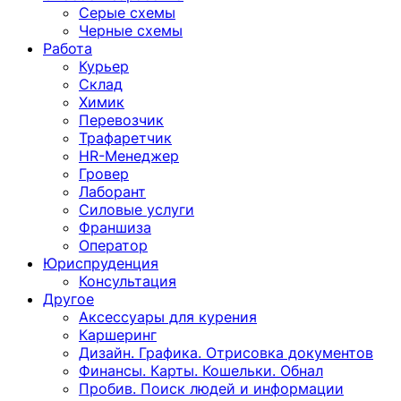
Серые схемы
Черные схемы
Работа
Курьер
Склад
Химик
Перевозчик
Трафаретчик
HR-Менеджер
Гровер
Лаборант
Силовые услуги
Франшиза
Оператор
Юриспруденция
Консультация
Другoе
Аксессуары для курения
Каршеринг
Дизайн. Графика. Отрисовка документов
Финансы. Карты. Кошельки. Обнал
Пробив. Поиск людей и информации