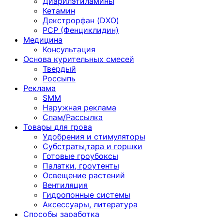
Диарилэтиламины
Кетамин
Декстрорфан (DXO)
PCP (Фенциклидин)
Медицина
Консультация
Основа курительных смесей
Твердый
Россыпь
Реклама
SMM
Наружная реклама
Спам/Рассылка
Товары для грова
Удобрения и стимуляторы
Субстраты,тара и горшки
Готовые гроубоксы
Палатки, гроутенты
Освещение растений
Вентиляция
Гидропонные системы
Аксессуары, литература
Способы заработка