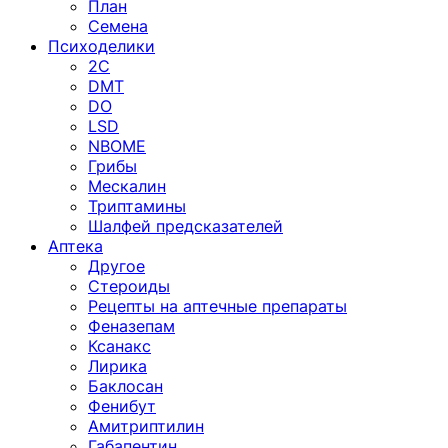
План
Семена
Психоделики
2C
DMT
DO
LSD
NBOME
Грибы
Мескалин
Триптамины
Шалфей предсказателей
Аптека
Другое
Стероиды
Рецепты на аптечные препараты
Феназепам
Ксанакс
Лирика
Баклосан
Фенибут
Амитриптилин
Габапентин