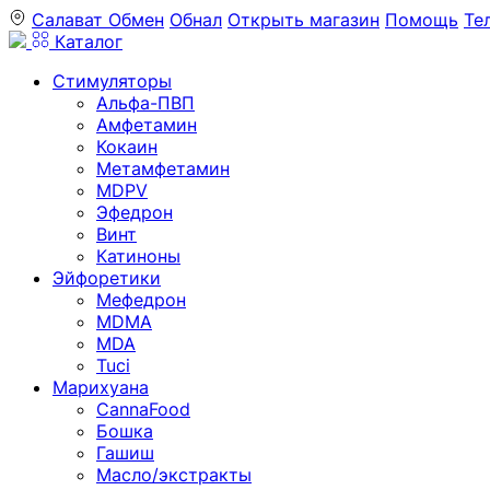
Салават
Обмен
Обнал
Открыть магазин
Помощь
Те
Каталог
Стимуляторы
Альфа-ПВП
Амфетамин
Кокаин
Метамфетамин
MDPV
Эфедрон
Винт
Катиноны
Эйфоретики
Мефедрон
MDMA
MDA
Tuci
Марихуана
CannaFood
Бошка
Гашиш
Масло/экстракты