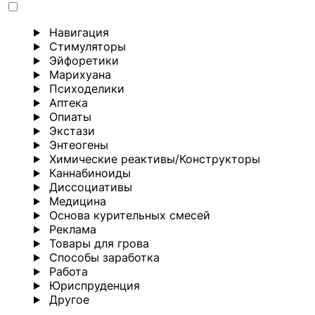
Навигация
Стимуляторы
Эйфоретики
Марихуана
Психоделики
Аптека
Опиаты
Экстази
Энтеогены
Химические реактивы/Конструкторы
Каннабиноиды
Диссоциативы
Медицина
Основа курительных смесей
Реклама
Товары для грова
Способы заработка
Работа
Юриспруденция
Другoе