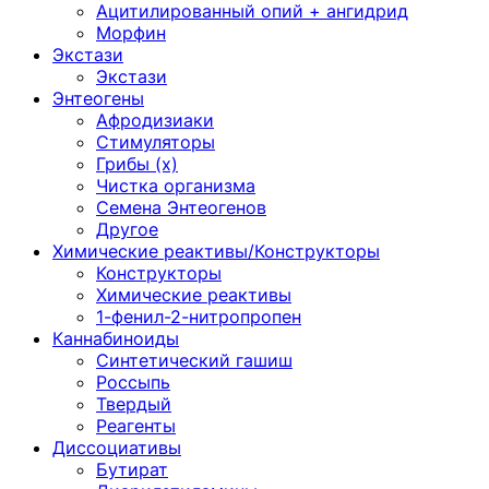
Ацитилированный опий + ангидрид
Морфин
Экстази
Экстази
Энтеогены
Афродизиаки
Стимуляторы
Грибы (х)
Чистка организма
Семена Энтеогенов
Другое
Химические реактивы/Конструкторы
Конструкторы
Химические реактивы
1-фенил-2-нитропропен
Каннабиноиды
Синтетический гашиш
Россыпь
Твердый
Реагенты
Диссоциативы
Бутират