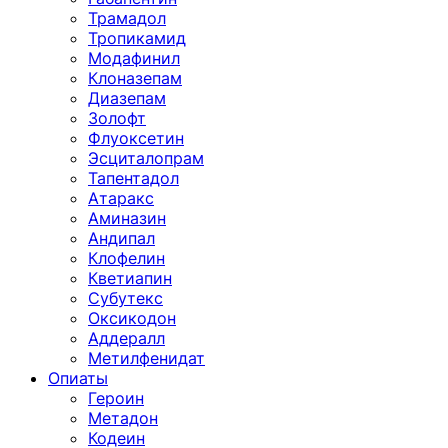
Трамадол
Тропикамид
Модафинил
Клоназепам
Диазепам
Золофт
Флуоксетин
Эсциталопрам
Тапентадол
Атаракс
Аминазин
Андипал
Клофелин
Кветиапин
Субутекс
Оксикодон
Аддералл
Метилфенидат
Опиаты
Героин
Метадон
Кодеин