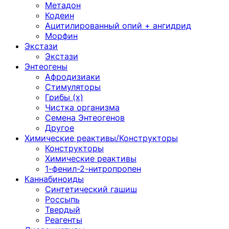
Метадон
Кодеин
Ацитилированный опий + ангидрид
Морфин
Экстази
Экстази
Энтеогены
Афродизиаки
Стимуляторы
Грибы (х)
Чистка организма
Семена Энтеогенов
Другое
Химические реактивы/Конструкторы
Конструкторы
Химические реактивы
1-фенил-2-нитропропен
Каннабиноиды
Синтетический гашиш
Россыпь
Твердый
Реагенты