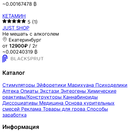
~0.00167478 ₿
КЕТАМИН
5
(1)
JUST SHOP
Не мешать с алкоголем
Екатеринбург
от
12900₽
/ 2г
~0.00240319 ₿
Каталог
Стимуляторы
Эйфоретики
Марихуана
Психоделики
Аптека
Опиаты
Экстази
Энтеогены
Химические
реактивы/Конструкторы
Каннабиноиды
Диссоциативы
Медицина
Основа курительных
смесей
Реклама
Товары для грова
Способы
заработка
Информация