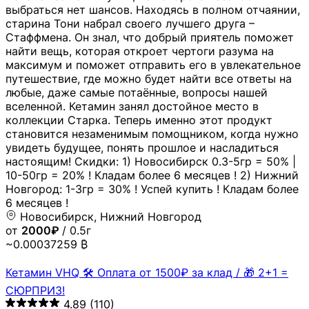
выбраться нет шансов. Находясь в полном отчаянии,
старина Тони набрал своего лучшего друга –
Стаффмена. Он знал, что добрый приятель поможет
найти вещь, которая откроет чертоги разума на
максимум и поможет отправить его в увлекательное
путешествие, где можно будет найти все ответы на
любые, даже самые потаённые, вопросы нашей
вселенной. Кетамин занял достойное место в
коллекции Старка. Теперь именно этот продукт
становится незаменимым помощником, когда нужно
увидеть будущее, понять прошлое и насладиться
настоящим! Скидки: 1) Новосибирск 0.3-5гр = 50% |
10-50гр = 20% ! Кладам более 6 месяцев ! 2) Нижний
Новгород: 1-3гр = 30% ! Успей купить ! Кладам более
6 месяцев !
Новосибирск, Нижний Новгород
от
2000₽
/ 0.5г
~0.00037259 ₿
Кетамин VHQ 🛠 Оплата от 1500₽ за клад / 🎁 2+1 =
СЮРПРИЗ!
4.89
(110)