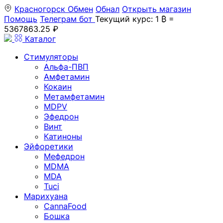
Красногорск
Обмен
Обнал
Открыть магазин
Помощь
Телеграм бот
Текущий курс: 1 ₿ =
5367863.25 ₽
Каталог
Стимуляторы
Альфа-ПВП
Амфетамин
Кокаин
Метамфетамин
MDPV
Эфедрон
Винт
Катиноны
Эйфоретики
Мефедрон
MDMA
MDA
Tuci
Марихуана
CannaFood
Бошка