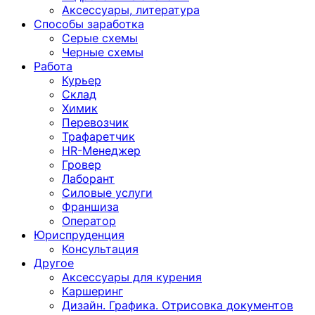
Аксессуары, литература
Способы заработка
Серые схемы
Черные схемы
Работа
Курьер
Склад
Химик
Перевозчик
Трафаретчик
HR-Менеджер
Гровер
Лаборант
Силовые услуги
Франшиза
Оператор
Юриспруденция
Консультация
Другoе
Аксессуары для курения
Каршеринг
Дизайн. Графика. Отрисовка документов