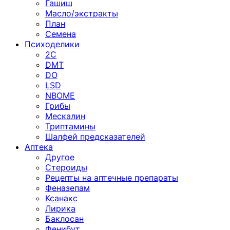
Гашиш
Масло/экстракты
План
Семена
Психоделики
2C
DMT
DO
LSD
NBOME
Грибы
Мескалин
Триптамины
Шалфей предсказателей
Аптека
Другое
Стероиды
Рецепты на аптечные препараты
Феназепам
Ксанакс
Лирика
Баклосан
Фенибут