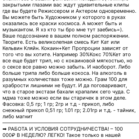
закрытыми глазами вас ждут удивительные клипы
где вы будете Режиссером и Актером одновременно.
Вы можете быть Художником у которого в руках
оказались все краски космоса. А может быть и
музыкантом. Я хз кто ты бро мне тут заебись=).
Ваше подсознание в вашем полном распоряжении.
Творите. Есть великолепная смесь Кит Кат или
Кельвин Кляйн. Кокаин+Кет Пропроции зависят от
того что вы хотите. Например 30%Кокс 70%Кет это
все еще будет трип, но с кокаиновой мягкостью, но
о сексе все равно можно забыть. И наоборот. Либо
больше трипа либо больше кокоса. На алкоголь в
разумных количествах тоже можно. Грам 100 для
храбрости лишними не будут. И да поговаривают,
что в старое экстази бахали крапалик сего чуда. С
мдма тоже можно если вы старичек в этом деле.
Фасовка: 0,5 гр; 1 гр; 2гр и т.д - прикоп, либо
снежный прикоп 0,51 гр; 1.01 гр; 2.01гр и т.д. - тайник,
либо магнит
―――――――――――――――――――――――――――
➡ РАБОТА И УСЛОВИЯ СОТРУДНИЧЕСТВА! – 100
000₽ В НЕДЕЛЮ? ЛЕГКО! Такое только в нашей