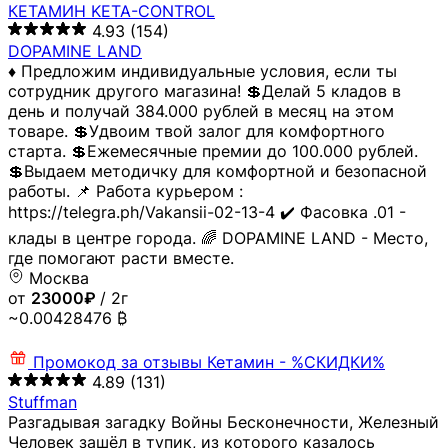
КЕТАМИН KETA-CONTROL
4.93
(154)
DOPAMINE LAND
♦️ Предложим индивидуальные условия, если ты
сотрудник другого магазина! 💲Делай 5 кладов в
день и получай 384.000 рублей в месяц на этом
товаре. 💲Удвоим твой залог для комфортного
старта. 💲Ежемесячные премии до 100.000 рублей.
💲Выдаем методичку для комфортной и безопасной
работы. 📌 Работа курьером :
https://telegra.ph/Vakansii-02-13-4 ✔️ Фасовка .01 -
клады в центре города. 🌈 DOPAMINE LAND - Место,
где помогают расти вместе.
Москва
от
23000₽
/ 2г
~0.00428476 ₿
Промокод за отзывы
Кетамин - %СКИДКИ%
4.89
(131)
Stuffman
Разгадывая загадку Войны Бесконечности, Железный
Человек зашёл в тупик, из которого казалось