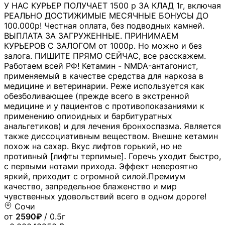
У НАС КУРЬЕР ПОЛУЧАЕТ 1500 р ЗА КЛАД 1г, включая
РЕАЛЬНО ДОСТИЖИМЫЕ МЕСЯЧНЫЕ БОНУСЫ ДО
100.000р! Честная оплата, без подводных камней.
ВЫПЛАТА ЗА ЗАГРУЖЕННЫЕ. ПРИНИМАЕМ
КУРЬЕРОВ С ЗАЛОГОМ от 1000р. Но можно и без
залога. ПИШИТЕ ПРЯМО СЕЙЧАС, все расскажем.
Работаем всей РФ! Кетамин - NMDA-антагонист,
применяемый в качестве средства для наркоза в
медицине и ветеринарии. Реже используется как
обезболивающее (прежде всего в экстренной
медицине и у пациентов с противопоказаниями к
применению опиоидных и барбитуратных
анальгетиков) и для лечения бронхоспазма. Является
также диссоциативным веществом. Внешне кетамин
похож на сахар. Вкус лифтов горький, но не
противный [лифты терпимые]. Горечь уходит быстро,
с первыми нотами прихода. Эффект невероятно
яркий, приходит с огромной силой.Премиум
качество, запредельное блаженство и мир
чувственных удовольствий всего в одном дороге!
Сочи
от
2590₽
/ 0.5г