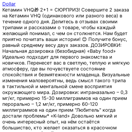
Dollar
Кетамин VHQ🎁 2+1 = СЮРПРИЗ! Совершите 2 заказа
на Кетамин VHQ (одинакового или разного веса) в
течение одного дня. Делитесь в отзывах своими
трипами и рассказами о товаре, чтобы каждый
желающий понимал, с чем он столкнется. Нам будет
приятно почитать ваши истории! 😊 Получите бонус,
равный среднему весу двух заказов. ДОЗИРОВКИ:
Начальная дозировка (безобидная) «Baby food»
Идеально подходит для первого знакомства и
новичков. Перенесет вас в светлую, теплую и мягкую
атмосферу, где вы почувствуете состояние
спокойствия и безмятежности младенца. Визуальные
изменения маловероятны, ведь смысл такого трипа
в тактильной и ментальной смене восприятия
окружающего мира. Дозировки: интраназально – 0,3
мг/кг, примерно 15-30 миллиграммов на один прием
перорально – 1,2 мг/кг, примерно 60-120
миллиграммов на один прием "Любитель" когда
достали проблемы* «K-land» Довольно мягкий и
очень интересный опыт, на нём остаётся
большиство, кто желает оказаться в красочном