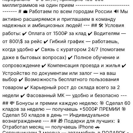
миллиграммов на один прием --------------------------
------- # 💼 Работаем по всем городам России 🔊 Мы
активно расширяемся и приглашаем в команду
надежных и амбициозных людей! --- ## 🛠 Условия
работы: ✔️ Оплата от 1500₽ за клад ✔️ Водителям —
от 800\$ за рейс ✔️ Гибкий график — работаешь,
когда удобно ✔️ Связь с куратором 24/7 (помогаем
даже в бытовых вопросах) ✔️ Полное обучение и
сопровождение ✔️ Компенсация проезда и жилья ✔️
Устройство по документам или залог — на ваш
выбор ✔️ Возможность бесплатного пользования
товаром ✔️ Карьерный рост до склада всего за 2
недели ✔️ Фасованный МК — удобно и безопасно ---
## 💸 Бонусы и премии каждую неделю: 🎯 Сделал 60
кладов за неделю — получаешь +5000₽ ПРЕМИИ 🎯
Сделал 50 кладов в день — Индивидуальное
вознаграждение --- ## 🎁 Подарки для лучших: 📱
Отработал месяц — получаешь iPhone 🚗
Сотрудничаем 3 месяца — автомобиль в ПОДАРОК -