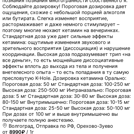
познания познания многогранности собственного я.
Соблюдайте дозировку! Пороговая дозировка дает
ощущения, схожие с небольшой порцией алкоголя
или бутирата. Слегка изменяет восприятие,
растормаживает и даже немного стимулирует –
поэтому многие нюхают кетамин на вечеринках.
Стандартная доза уже дает сильные эффекты
кетамина: ощутимые изменения звукового и
зрительного восприятия (диссоциация) и нарушение
координации. Высокая доза подразумевает трип «на
все деньги», то есть мощнейшие диссоциативные
эффекты вплоть до выхода из тела и получения
внетелесного опыта – то есть попадания в ту самую
пресловутую K-Hole. Дозировка кетамина Орально:
Пороговая доза: 50 мг Стандартная доза: 100-250 мг
Высокая доза: 250-500 мг Интраназально: Пороговая
доза: 5 мг Стандартная доза: 30-80 мг Высокая доза:
80-150 мг Внутримышечно: Пороговая доза: 10-15 мг
Стандартная доза: 25-50 мг Высокая доза: 50-100 мг
При дозах от 100 мг и выше внутримышечно вы
получаете полную анестезию.
Волгоград, Отправка по РФ, Орехово-Зуево
от
8990₽
/ 1г