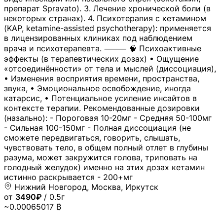
препарат Spravato). 3. Лечение хронической боли (в
некоторых странах). 4. Психотерапия с кетамином
(KAP, ketamine-assisted psychotherapy): применяется
в лицензированных клиниках под наблюдением
врача и психотерапевта. ⸻ 🧠 Психоактивные
эффекты (в терапевтических дозах) • Ощущение
«отсоединённости» от тела и мыслей (диссоциация),
• Изменения восприятия времени, пространства,
звука, • Эмоциональное освобождение, иногда
катарсис, • Потенциальное усиление инсайтов в
контексте терапии. Рекомендованные дозировки
(назально): - Пороговая 10-20мг - Средняя 50-100мг
- Сильная 100-150мг - Полная диссоциация (не
сможете передвигаться, говорить, слышать,
чувствовать тело, в общем полный отлет в глубины
разума, может закружится голова, триповать на
голодный желудок) именно на этих дозах кетамин
истинно раскрывается - 200+мг
Нижний Новгород, Москва, Иркутск
от
3490₽
/ 0.5г
~0.00065017 ₿