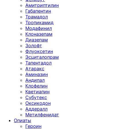
Амитриптилин
Габапентин
Трамадол
Тропикамид
Модафинил
Клоназепам
Диазепам
Золофт
Флуоксетин
Эсциталопрам
Тапентадол
Атаракс
Аминазин
Андипал
Клофелин
Кветиапин
Субутекс
Оксикодон
Аддералл
Метилфенидат
Опиаты
Героин