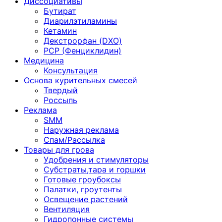
Диссоциативы
Бутират
Диарилэтиламины
Кетамин
Декстрорфан (DXO)
PCP (Фенциклидин)
Медицина
Консультация
Основа курительных смесей
Твердый
Россыпь
Реклама
SMM
Наружная реклама
Спам/Рассылка
Товары для грова
Удобрения и стимуляторы
Субстраты,тара и горшки
Готовые гроубоксы
Палатки, гроутенты
Освещение растений
Вентиляция
Гидропонные системы