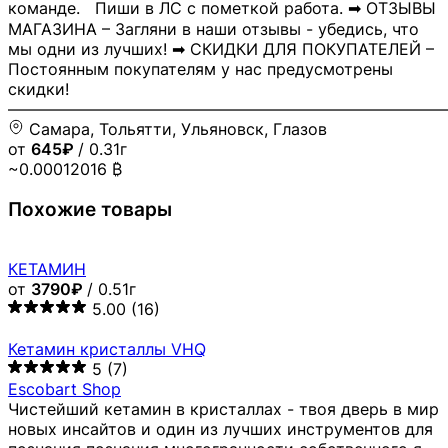
команде. Пиши в ЛС с пометкой работа. ➡ ОТЗЫВЫ
МАГАЗИНА – Загляни в наши отзывы - убедись, что
мы одни из лучших! ➡ СКИДКИ ДЛЯ ПОКУПАТЕЛЕЙ –
Постоянным покупателям у нас предусмотрены
скидки!
―――――――――――――――――――――――――――
Самара, Тольятти, Ульяновск, Глазов
от
645₽
/ 0.31г
~0.00012016 ₿
Похожие товары
КЕТАМИН
от
3790₽
/ 0.51г
5.00
(16)
Кетамин кристаллы VHQ
5
(7)
Escobart Shop
Чистейший кетамин в кристаллах - твоя дверь в мир
новых инсайтов и один из лучших инструментов для