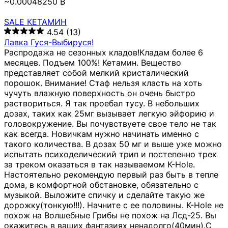
~0.00048250 ₿
SALE КЕТАМИН
4.54
(13)
Лавка Гуся-Выбируся!
Распродажа не сезонных кладов!Кладам более 6
месяцев. Подъем 100%! Кетамин. Вещество
представляет собой мелкий кристалический
порошок. Внимание! Стаф нельзя класть на хоть
чучуть влажную поверхность он очень быстро
раствориться. Я так проебал тусу. В небольших
дозах, таких как 25мг вызывает легкую эйфорию и
головокружение. Вы почувствуете свое тело не так
как всегда. Новичкам нужно начинать именно с
такого количества. В дозах 50 мг и выше уже можно
испытать психоделический трип и постепенно трек
за треком оказаться в так называемом К-Hole.
Настоятельно рекомендую первый раз быть в тепле
дома, в комфортной обстановке, обязательно с
музыкой. Выложите спичку и сделайте такую же
дорожку(тонкую!!!). Начните с ее половины. K-Hole не
похож на Волшебные Грибы не похож на Лсд-25. Вы
окажитесь в ваших фантазиях ненадолго(40мин).С