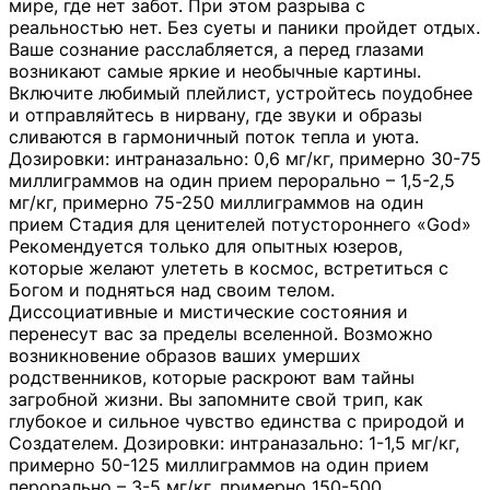
мире, где нет забот. При этом разрыва с
реальностью нет. Без суеты и паники пройдет отдых.
Ваше сознание расслабляется, а перед глазами
возникают самые яркие и необычные картины.
Включите любимый плейлист, устройтесь поудобнее
и отправляйтесь в нирвану, где звуки и образы
сливаются в гармоничный поток тепла и уюта.
Дозировки: интраназально: 0,6 мг/кг, примерно 30-75
миллиграммов на один прием перорально – 1,5-2,5
мг/кг, примерно 75-250 миллиграммов на один
прием Стадия для ценителей потустороннего «God»
Рекомендуется только для опытных юзеров,
которые желают улететь в космос, встретиться с
Богом и подняться над своим телом.
Диссоциативные и мистические состояния и
перенесут вас за пределы вселенной. Возможно
возникновение образов ваших умерших
родственников, которые раскроют вам тайны
загробной жизни. Вы запомните свой трип, как
глубокое и сильное чувство единства с природой и
Создателем. Дозировки: интраназально: 1-1,5 мг/кг,
примерно 50-125 миллиграммов на один прием
перорально – 3-5 мг/кг, примерно 150-500