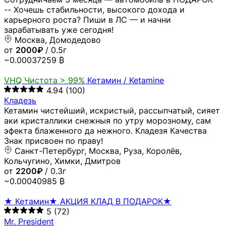
-- Хочешь стабильности, высокого дохода и
карьерного роста? Пиши в ЛС — и начни
зарабатывать уже сегодня!
Москва, Домодедово
от
2000₽
/ 0.5г
~0.00037259 ₿
VHQ
Чистота > 99%
Кетамин / Ketamine
4.94
(100)
Кладезь
Кетамин чистейший, искристый, рассыпчатый, сияет
аки кристаллики снежныя по утру морозному, сам
эфекта блаженного да нежного. Кладезя Качества
Знак присвоен по праву!
Санкт-Петербург, Москва, Руза, Королёв,
Кольчугино, Химки, Дмитров
от
2200₽
/ 0.3г
~0.00040985 ₿
★ Кетамин★ АКЦИЯ КЛАД В ПОДАРОК★
5
(72)
Mr. President