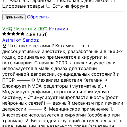
Работа с гарантом
Включая с доставкой
Цифровые товары
Есть на форуме
Сбросить
Применить
VHQ
Чистота > 99%
Кетамин
4.98
(351)
Astral от Sandoz
🧬 Что такое кетамин? Кетамин — это
диссоциативный анестетик, разработанный в 1960-х
годах, официально применяется в хирургии и
ветеринарии. С начала 2000-х также изучается и
используется в малых дозах для терапии
устойчивой депрессии, суицидальных состояний и
ПТСР. ⸻ ⚙️ Механизм действия Кетамин: •
Блокирует NMDA-рецепторы (глутаматные), •
Модулирует дофамин, серотонин и опиоидную
систему, • Стимулирует нейропластичность (рост
нейронных связей) — важный механизм при лечении
депрессии. ⸻ 💊 Медицинское применение 1.
Анестезия: используется в хирургии (особенно при
травмах). 2. Быстродействующий антидепрессант: в
виде инъекций или назального спрея (эскетамин,