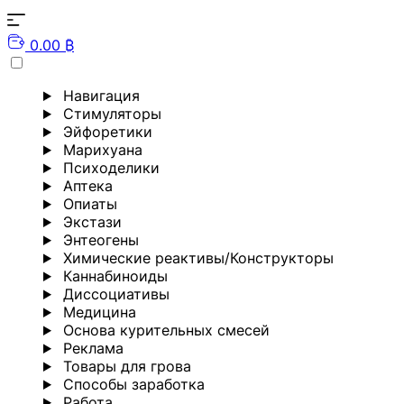
0.00 ₿
Навигация
Стимуляторы
Эйфоретики
Марихуана
Психоделики
Аптека
Опиаты
Экстази
Энтеогены
Химические реактивы/Конструкторы
Каннабиноиды
Диссоциативы
Медицина
Основа курительных смесей
Реклама
Товары для грова
Способы заработка
Работа