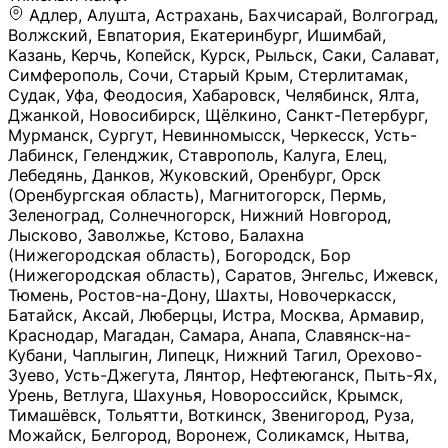
Адлер, Алушта, Астрахань, Бахчисарай, Волгоград, Волжский, Евпатория, Екатеринбург, Ишимбай, Казань, Керчь, Копейск, Курск, Рыльск, Саки, Салават, Симферополь, Сочи, Старый Крым, Стерлитамак, Судак, Уфа, Феодосия, Хабаровск, Челябинск, Ялта, Джанкой, Новосибирск, Щёлкино, Санкт-Петербург, Мурманск, Сургут, Невинномысск, Черкесск, Усть-Лабинск, Геленджик, Ставрополь, Калуга, Елец, Лебедянь, Данков, Жуковский, Оренбург, Орск (Оренбургская область), Магнитогорск, Пермь, Зеленоград, Солнечногорск, Нижний Новгород, Лысково, Заволжье, Кстово, Балахна (Нижегородская область), Богородск, Бор (Нижегородская область), Саратов, Энгельс, Ижевск, Тюмень, Ростов-на-Дону, Шахты, Новочеркасск, Батайск, Аксай, Люберцы, Истра, Москва, Армавир, Краснодар, Магадан, Самара, Анапа, Славянск-на-Кубани, Чаплыгин, Липецк, Нижний Тагил, Орехово-Зуево, Усть-Джегута, Лянтор, Нефтеюганск, Пыть-Ях, Урень, Ветлуга, Шахунья, Новороссийск, Крымск, Тимашёвск, Тольятти, Воткинск, Звенигород, Руза, Можайск, Белгород, Воронеж, Соликамск, Нытва, Лысьва (Пермский край), Чусовой, Кунгур, Краснокамск, Миасс, Губаха, Тула, Новомосковск, Донской, Омск, Льгов, Мытищи, Королёв, Ивантеевка, Балашиха, Семилуки, Кудымкар, Старый Оскол, Оса (Пермский край), Одинцово (Московская область), Ханты-Мансийск, Лабинск, Темрюк, Курганинск, Белореченск (Краснодарский край), Алупкa, Губкин, Рязань, Калининград, Усть-Илимск, Фрязино, Минеральные Воды, Пятигорск, Кострома, Ярославль, Коркино, Верхняя Пышма, Подольск, Красноярск, Смоленск, Долгопрудный, Чебоксары, Калачинск, Канск, Киров (Кировская область), Вологда, Рославль, Владивосток, Обнинск, Балабаново (Калужская область), Малоярославец, Брянск, Видное, Ярцево, Вязьма, Гагарин, Приволжск, Фурманов, Чайковский, Кинешма, Горячий Ключ, Улан-Удэ, Туймазы, Дюртюли, Альметьевск, Нефтекамск, Хадыженск, Апшеронск, Майкоп, Уссурийск, Ульяновск, Гатчина, Луга (Ленинградская область), Надым, Ногинск, Электросталь, Железнодорожный (Московская область), Бутурлиновка, Кириллов, Краснознаменск (Калиниградская область), Мышкин, Томмот, Холм, Абакан, Абдулино, Агидель, Агрыз, Адыгейск, Азнакаево, Алатырь, Алдан, Алейск, Александров, Александровск, Алексеевка (Белгородская обл.), Алексин, Амурск, Анадырь, Ангарск, Андреаполь, Анжеро-Судженск, Анива, Апатиты, Арамиль, Ардон, Арзамас, Аркадак, Арсеньев, Артём, Артёмовский, Архангельск, Асбест, Асино, Аткарск, Ахтубинск, Аша, Бабаево (Вологодская область), Бавлы (Республика Татарстан), Байкальск, Бакал, Баксан, Балаклава, Балаково (Саратовская область), Балашов (Саратовская область), Балтийск, Барабинск, Барнаул, Барыш (Ульяновская область), Бежецк, Белая Калитва (Ростовская область), Белебей, Белогорск (Крым), Белозерск, Белокуриха, Беломорск, Белоозёрский (Московская область), Белорецк (Республика Башкортостан), Кызыл, Белоярский (Ханты-Мансийский АО), Бердск, Березники (Пермский край), Берёзовский (Кемеровская область), Берёзовский (Свердловская область), Беслан, Бийск, Бикин, Билибино, Биробиджан, Благовещенск (Амурская область), Благовещенск (Башкортостан), Бобров, Богородицк, Боготол, Богучар, Бокситогорск (Ленинградская область), Бологое (Тверская область), Болхов, Большой Камень (Приморский край), Борисоглебск (Воронежская область), Боровичи (Новгородская область), Боровск, Бородино, Братск, Бронницы (Московская область), Бугульма (Республика Татарстан), Бугуруслан (Оренбургская область), Буинск, Буй, Буйнакск, Валдай, Валуйки, Велиж, Великие Луки, Великий Новгород, Великий Устюг, Вельск, Венёв, Верещагино, Верхнеуральск, Верхний Уфалей, Верхняя Салда, Верхняя Тура, Весьегонск, Вилючинск, Вихоревка, Вичуга, Владикавказ, Волгодонск, Волгореченск, Володарск, Волосово, Волчанск, Вольск, Воркута, Ворсма, Всеволожск (Ленинградская область), Вуктыл, Выкса, Высоковск, Высоцк, Вытегра, Вышний Волочёк, Вяземский, Вязники, Вятские Поляны, Нея, Шилка, Гаврилов Посад, Гаврилов-Ям, Гай, Галич, Гдов, Голицыно, Горно-Алтайск, Горнозаводск, Горняк, Городец, Гороховец, Гремячинск, Грозный, Грязи, Грязовец, Губкинский, Гуково, Гулькевичи, Гурьевск (Калининградская область), Гурьевск (Кемеровская область), Гусев, Гусь-Хрустальный, Давлеканово, Далматово, Дальнегорск, Дегтярск, Дедовск, Демидов, Дербент, Десногорск, Дзержинск, Дзержинский (Московская область), Дивногорск, Димитровград, Дмитровск, Дно, Добрянка, Долинск, Домодедово, Донецк (ДНР), Дорогобуж, Дрезна, Дубна, Дудинка, Духовщина, Дятьково, Егорьевск, Елабуга, Елизово, Ельня (Будет изменено название), Емва, Енисейск, Ермолино, Ершов, Ессентуки, Ефремов, Железноводск, Железногорск (Красноярский край), Железногорск (Курская область), Железногорск-Илимский, Жигулёвск, Жиздра, Жирновск, Жуков, Жуковка, Заводоуковск, Заволжск, Задонск, Заинск, Заозёрный, Заозёрск, Западная Двина, Заполярный, Зарайск, Заречный (Пензенская область), Заречный (Свердловская область), Заринск, Звенигово, Зверево, Зеленогорск ( Ленинградская обл. ), Зеленоградск, Зеленодольск, Зеленокумск, Зерноград, Зима, Змеиногорск, Зубцов, Ивангород, Иваново, Ивдель, Избербаш, Изобильный, Иланский, Инза, Инкерман, Инта, Ипатово, Искитим, Йошкар-Ола, Кадников, Калач, Калач-на-Дону, Калининск, Калтан, Калязин, Камбарка, Каменка (Пензенская область), Каменногорск (Ленинградская область), Каменск-Уральский, Каменск-Шахтинский, Камень-на-Оби, Камешково, Камышин, Канаш, Кандалакша, Карабаново, Карабаш, Карачаевск, Каргат, Каргополь, Карпинск, Карталы, Касимов, Касли, Каспийск, Катав-Ивановск, Катайск, Качканар, Кашин, Кашира, Кемерово, Кемь, Кизел, Кизилюрт, Кизляр, Кимовск, Кимры, Кингисепп, Кинель, Киреевск, Киренск, Киржач, Кириши, Кирово-Чепецк, Кировск (Ленинградская область), Кировск (Мурманская область), Кирсанов, Киселёвск, Кисловодск, Климовск, Клинцы, Княгинино, Ковдор, Ковров, Когалым, Козельск, Козьмодемьянск, Кола, Кологрив, Колпашево, Колпино, Кольчугино, Комсомольск, Комсомольск-на-Амуре, Конаково, Кондопога, Кондрово, Константиновск, Кораблино, Кореновск, Корсаков, Коряжма, Костерёво, Костомукша, Котельники, Котельниково, Котельнич, Котлас, Котовск, Кохма, Красноармейск (Московская область), Краснозаводск, Краснознаменск (Московская область), Краснокаменск, Краснослободск (Волгоградская область), Краснотурьинск, Красноуральск, Красный Сулин, Кремёнки, Кропоткин, Кубинка, Кувшиново (Тверская область), Кудрово, Кулебаки, Кумертау, Курлово, Куровское, Куртамыш, Курчатов, Куса, Кушва, Кыштым, Лабытнанги, Лагань, Лаишево (Республика Татарстан), Лакинск, Лангепас, Лахденпохья, Ленинск-Кузнецкий, Ленск (Республика Саха), Лермонтов (Ставропольский край), Лесозаводск (Приморский край), Лесосибирск, Ливны (Орловская область), Ликино-Дулёво, Липки (Тульская область), Лиски (Воронежская область), Лихославль, Лодейное Поле, Ломоносов (Санкт-Петербург), Лосино-Петровский, Лукоянов, Луховицы, Лыткарино, Любань (Ленинградская область), Любим, Людиново, Магас, Майский, Макаров, Малая Вишера, Малгобек, Мамадыш, Мамоново, Мантурово, Маркс, Махачкала, Мглин, Мегион, Медвежьегорск, Медногорск, Медынь, Меленки, Мелеуз, Менделеевск, Мещовск, Микунь, Миллерово, Минусинск, Миньяр, Мирный (Архангельская область), Мирный (Якутия), Михайловка (Город), Михайловск (Свердловская область), Михайловск (Ставропольский край), Могоча, Можга, Моздок, Мончегорск, Морозовск, Моршанск, Мосальск, Муравленко, Мурино, Муром, Мценск, Мыски, Набережные Челны, Навашино (Нижегородская область), Назарово (Красноярский край), Назрань, Нальчик, Наро-Фоминск, Нарткала, Нарьян-Мар, Находка, Невель (Псковская область), Невельск, Невьянск, Нелидово (Тверская область), Неман, Нерехта (Костромская область), Нерюнгри, Нестеров, Нефтегорск (Самарская область), Нефтекумск, Нижневартовск, Нижнекамск (Республика Татарстан), Нижнеудинск, Нижние Серги, Нижний Ломов, Нижняя Тура, Николаевск-на-Амуре, Никольск (Вологодская область), Никольск (Пензенская область), Новая Ладога, Новая Ляля, Новоалександровск, Новоалтайск, Нововоронеж, Новодвинск, Новозыбков, Новокубанск, Новокуйбышевск, Новомичуринск, Новопавловск, Новоржев, Новосокольники, Новотроицк, Новоульяновск, Новоуральск, Новохопёрск, Новочебоксарск, Новошахтинск, Новый Оскол, Новый Уренгой, Норильск, Нурлат, Нягань, Нязепетровск, Няндома, Облучье, Обоянь, Озёрск (Калининградская область), Озёрск (Челябинская область), Озёры, Октябрьск (Самарская область), Октябрьский (Башкортостан), Окуловка (Новгородская область), Оленегорск, Олонец, Онега, Опочка, Осинники, Осташков, Остров, Острогожск, Отрадный, Оха, Павлово, Павловск (Воронежская область), Павловск (Санкт-Петербург), Павловский Посад, Партизанск, Певек, Пенза, Первоуральск, Перевоз, Пересвет, Переславль-Залесский, Пестово (Новгородская область), Петрозаводск, Петропавловск-Камчатский, Печоры, Пикалёво, Пионерский, Питкяранта, Плавск, Плёс, Подпорожье, Покачи, Покров, Покровск, Полесск, Полысаево, Полярные Зори, Полярный, Поронайск, Порхов, Похвистнево, Почеп, Починок, Пошехонье, Правдинск, Приморск (Калининградская область), Приморско-Ахтарск, Приозерск, Прокопьевск, Протвино, Прохладный, Пугачёв, Пудож, Пустошка, Пушкино, Пущино, Пыталово, Радужный (Владимирская область), Радужный (Ханты-Мансийский АО), Райчихинск, Раменское, Рассказово, Ревда, Реж, Реутов, Родники, Россошь, Ростов (Ярославская обл.), Рошаль, Ртищево, Рубцовск, Рузаевка, Рыбинск, Рыбное, Ряжск, Салехард, Сальск, Саранск, Сарапул, Саров, Сасово, Сатка, Сафоново, Саяногорск, Саянск, Светлогорск, Светлоград, Светлый, Светогорск (Ленинградская область), Свободный, Себеж, Северобайкальск, Северодвинск, Североуральск, Сегежа, Семикаракорск, Сенгилей, Серафимович, Сергач, Сергиев Посад, Сердобск, Сертолово (Ленинградская область), Сестрорецк (Ленинградская область), Сибай, Скопин, Славгород, Сланцы, Слободской, Слюдянка, Собинка, Советск (Кировская область), Советск (Калининградская область), Советск (Тульская область), Советская Гавань, Советский (Ханты-Мансийский АО), Сокол (Вологодская область), Солигалич, Соль-Илецк, Сольцы, Сортавала, Сосенский, Сосновоборск, Сосновый Бор (Ленинградская область), Сосногорск, Спас-Клепики, Спасск-Рязанский, С