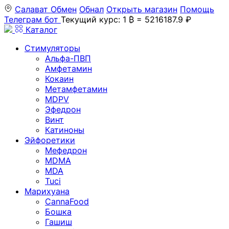
Салават
Обмен
Обнал
Открыть магазин
Помощь
Телеграм бот
Текущий курс: 1 ₿ = 5216187.9 ₽
Каталог
Стимуляторы
Альфа-ПВП
Амфетамин
Кокаин
Метамфетамин
MDPV
Эфедрон
Винт
Катиноны
Эйфоретики
Мефедрон
MDMA
MDA
Tuci
Марихуана
CannaFood
Бошка
Гашиш