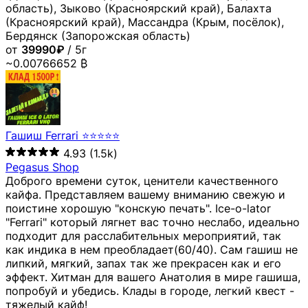
область), Зыково (Красноярский край), Балахта
(Красноярский край), Массандра (Крым, посёлок),
Бердянск (Запорожская область)
от
39990₽
/ 5г
~0.00766652 ₿
Гашиш Ferrari ⭐⭐⭐⭐⭐
4.93
(1.5k)
Pegasus Shop
Доброго времени суток, ценители качественного
кайфа. Представляем вашему вниманию свежую и
поистине хорошую "конскую печать". Ice-o-lator
"Ferrari" который лягнет вас точно неслабо, идеально
подходит для расслабительных мероприятий, так
как индика в нем преобладает(60/40). Сам гашиш не
липкий, мягкий, запах так же прекрасен как и его
эффект. Хитман для вашего Анатолия в мире гашиша,
попробуй и убедись. Клады в городе, легкий квест -
тяжелый кайф!