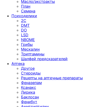
Масло/экстракты
План
Семена
Психоделики
2C
DMT
DO
LSD
NBOME
Грибы
Мескалин
Триптамины
Шалфей предсказателей
Аптека
Другое
Стероиды
Рецепты на аптечные препараты
Феназепам
Ксанакс
Лирика
Баклосан
Фенибут
Амитриптилин