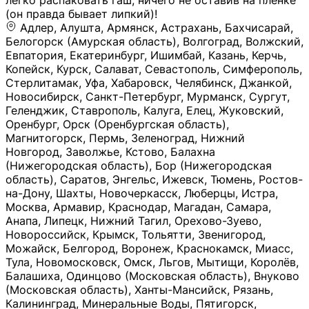
легко распаковать гаш, ничего не оставив на плёнке
(он правда бывает липкий)!
Адлер, Алушта, Армянск, Астрахань, Бахчисарай,
Белогорск (Амурская область), Волгоград, Волжский,
Евпатория, Екатеринбург, Ишимбай, Казань, Керчь,
Копейск, Курск, Салават, Севастополь, Симферополь,
Стерлитамак, Уфа, Хабаровск, Челябинск, Джанкой,
Новосибирск, Санкт-Петербург, Мурманск, Сургут,
Геленджик, Ставрополь, Калуга, Елец, Жуковский,
Оренбург, Орск (Оренбургская область),
Магнитогорск, Пермь, Зеленоград, Нижний
Новгород, Заволжье, Кстово, Балахна
(Нижегородская область), Бор (Нижегородская
область), Саратов, Энгельс, Ижевск, Тюмень, Ростов-
на-Дону, Шахты, Новочеркасск, Люберцы, Истра,
Москва, Армавир, Краснодар, Магадан, Самара,
Анапа, Липецк, Нижний Тагил, Орехово-Зуево,
Новороссийск, Крымск, Тольятти, Звенигород,
Можайск, Белгород, Воронеж, Краснокамск, Миасс,
Тула, Новомосковск, Омск, Льгов, Мытищи, Королёв,
Балашиха, Одинцово (Московская область), Внуково
(Московская область), Ханты-Мансийск, Рязань,
Калининград, Минеральные Воды, Пятигорск,