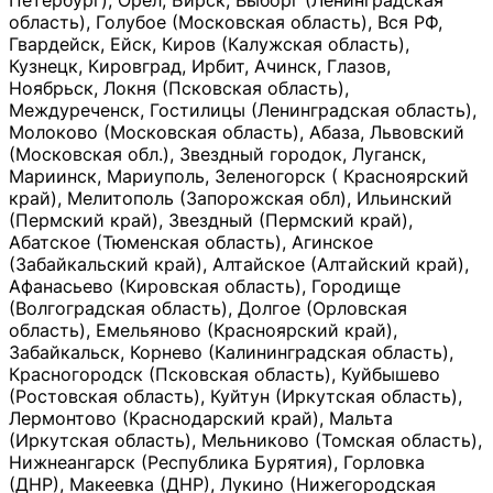
Петербург), Орёл, Бирск, Выборг (Ленинградская
область), Голубое (Московская область), Вся РФ,
Гвардейск, Ейск, Киров (Калужская область),
Кузнецк, Кировград, Ирбит, Ачинск, Глазов,
Ноябрьск, Локня (Псковская область),
Междуреченск, Гостилицы (Ленинградская область),
Молоково (Московская область), Абаза, Львовский
(Московская обл.), Звездный городок, Луганск,
Мариинск, Мариуполь, Зеленогорск ( Красноярский
край), Мелитополь (Запорожская обл), Ильинский
(Пермский край), Звездный (Пермский край),
Абатское (Тюменская область), Агинское
(Забайкальский край), Алтайское (Алтайский край),
Афанасьево (Кировская область), Городище
(Волгоградская область), Долгое (Орловская
область), Емельяново (Красноярский край),
Забайкальск, Корнево (Калининградская область),
Красногородск (Псковская область), Куйбышево
(Ростовская область), Куйтун (Иркутская область),
Лермонтово (Краснодарский край), Мальта
(Иркутская область), Мельниково (Томская область),
Нижнеангарск (Республика Бурятия), Горловка
(ДНР), Макеевка (ДНР), Лукино (Нижегородская