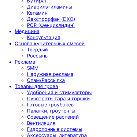
Бутират
Диарилэтиламины
Кетамин
Декстрорфан (DXO)
PCP (Фенциклидин)
Медицина
Консультация
Основа курительных смесей
Твердый
Россыпь
Реклама
SMM
Наружная реклама
Спам/Рассылка
Товары для грова
Удобрения и стимуляторы
Субстраты,тара и горшки
Готовые гроубоксы
Палатки, гроутенты
Освещение растений
Вентиляция
Гидропонные системы
Аксессуары, литература