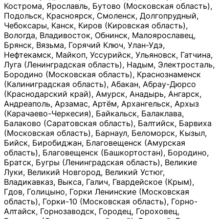
Кострома, Ярославль, Бутово (Московская область),
Подольск, Красноярск, Смоленск, Долгопрудный,
Чебоксары, Канск, Киров (Кировская область),
Вологда, Владивосток, Обнинск, Малоярославец,
Брянск, Вязьма, Горячий Ключ, Улан-Удэ,
Нефтекамск, Майкоп, Уссурийск, Ульяновск, Гатчина,
Луга (Ленинградская область), Надым, Электросталь,
Бородино (Московская область), Краснознаменск
(Калиниградская область), Абакан, Абрау-Дюрсо
(Краснодарский край), Амурск, Анадырь, Ангарск,
Андреаполь, Арзамас, Артём, Архангельск, Архыз
(Карачаево-Черкесия), Байкальск, Балаклава,
Балаково (Саратовская область), Балтийск, Барвиха
(Московская область), Барнаул, Беломорск, Кызыл,
Бийск, Биробиджан, Благовещенск (Амурская
область), Благовещенск (Башкортостан), Бородино,
Братск, Бугры (Ленинградская область), Великие
Луки, Великий Новгород, Великий Устюг,
Владикавказ, Выкса, Галич, Гвардейское (Крым),
Гдов, Голицыно, Горки Ленинские (Московская
область), Горки-10 (Московская область), Горно-
Алтайск, Горнозаводск, Городец, Гороховец,