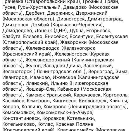
Грачевка (Ставропольский край), Грозный, Грязи,
Гусев, Гусь-Хрустальный, Давыдово (Московская
область), Дербент, Дзержинск, Дзержинский
(Московская область), Дивногорск, Димитровград,
Дмитровск, Домбай (Карачаево-Черкесия),
Домодедово, Донецк (ДНР), Дубна, Егорьевск,
Елабуга, Елизово, Енисейск, Ессентуки, Ессентукская
(Ставропольский край), Жаворонки (Московская
область), Железноводск, Железногорск
(Красноярский край), Железногорск (Курская
область), Железнодорожный (Калининградская
область), Жуков, Западная Двина, Заполярный,
Зеленогорск ( Ленинградская обл. ), Зерноград, Зима,
Ивангород, Иваново, Ижевское (Калининградская
область), Иланский, Ильино (Нижегородская
область), Йошкар-Ола, Кабаново (Московская
область), Каменск-Уральский, Карачаевск, Каргополь,
Каспийск, Кемерово, Кингисепп, Кисловодск, Клинцы,
Ковров, Колпино, Комарово (Ленинградская область),
Комсомольск, Комсомольск-на-Амуре,
Константиновск, Корсаков, Котельники,
Котельниково, Котлас, Красная Поляна
(Краснодарский край), Красноармейск (Московская