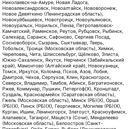
Николаевск-на-Амуре, Новая Ладога,
Новоалександровск, Новоалтайск, Нововоронеж,
Новое Девяткино (Ленинградская область),
Новокуйбышевск, Новотроицк, Новоульяновск,
Новоуральск, Норильск, Пенза, Петропавловск-
Камчатский, Раменское, Реутов, Рубцовск, Рыбинск,
Салехард, Саранск, Сафоново, Сергиев Посад,
Сосновоборск, Сызрань, Сыктывкар, Тверь,
Тобольск, Троицк (Московская область), Химки,
Череповец, Чита, Шлиссельбург, Щёлково, Элиста,
Южно-Сахалинск, Якутск, Нерчинск (Забайкальский
край), Мамонтово (Алтайский край), Новокузнецк,
Томск, Иркутск, Коломна, Псков, Азов, Лобня,
Дмитров, Чехов, Серпухов, Клин, Красногорск,
Северск, Владимир, Тамбов, Абинск, Багратионовск,
Ржев, Коммунар, Пушкин, Петергоф(Х), Кронштадт,
Суздаль, Красноармейск (Саратовская область),
Гжель (Московская область), Минск (РБ)(Х), Орша
(РБ)(Х), Пинск (РБ)(Х), Георгиевск, Могилев (РБ)(Х),
Курган, Ишим, Лениногорск, Златоуст, Красноуфимск,
Алапаевск, Таганрог, Мацеста (Сочи), Менделеево
(Московская область), Белоостров (Санкт-