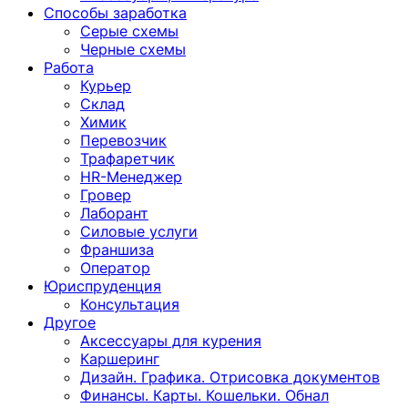
Способы заработка
Серые схемы
Черные схемы
Работа
Курьер
Склад
Химик
Перевозчик
Трафаретчик
HR-Менеджер
Гровер
Лаборант
Силовые услуги
Франшиза
Оператор
Юриспруденция
Консультация
Другoе
Аксессуары для курения
Каршеринг
Дизайн. Графика. Отрисовка документов
Финансы. Карты. Кошельки. Обнал