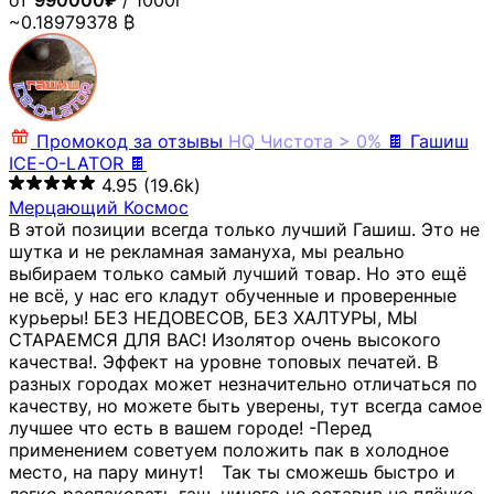
от
990000₽
/ 1000г
~0.18979378 ₿
Промокод за отзывы
HQ
Чистота > 0%
🍫 Гашиш
ICE-O-LATOR 🍫
4.95
(19.6k)
Мерцающий Космос
В этой позиции всегда только лучший Гашиш. Это не
шутка и не рекламная замануха, мы реально
выбираем только самый лучший товар. Но это ещё
не всё, у нас его кладут обученные и проверенные
курьеры! БЕЗ НЕДОВЕСОВ, БЕЗ ХАЛТУРЫ, МЫ
СТАРАЕМСЯ ДЛЯ ВАС! Изолятор очень высокого
качества!. Эффект на уровне топовых печатей. В
разных городах может незначительно отличаться по
качеству, но можете быть уверены, тут всегда самое
лучшее что есть в вашем городе! -Перед
применением советуем положить пак в холодное
место, на пару минут!⠀ Так ты сможешь быстро и