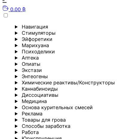
0.00 ₿
Навигация
Стимуляторы
Эйфоретики
Марихуана
Психоделики
Аптека
Опиаты
Экстази
Энтеогены
Химические реактивы/Конструкторы
Каннабиноиды
Диссоциативы
Медицина
Основа курительных смесей
Реклама
Товары для грова
Способы заработка
Работа
Юриспруденция