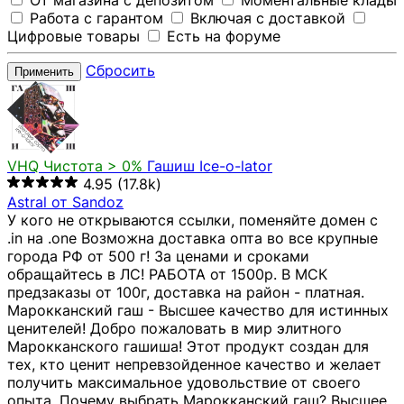
От магазина с депозитом
Моментальные клады
Работа с гарантом
Включая с доставкой
Цифровые товары
Есть на форуме
Сбросить
Применить
VHQ
Чистота > 0%
Гашиш Ice-o-lator
4.95
(17.8k)
Astral от Sandoz
У кого не открываются ссылки, поменяйте домен с
.in на .one Возможна доставка опта во все крупные
города РФ от 500 г! За ценами и сроками
обращайтесь в ЛС! РАБОТА от 1500р. В МСК
предзаказы от 100г, доставка на район - платная.
Марокканский гаш - Высшее качество для истинных
ценителей! Добро пожаловать в мир элитного
Марокканского гашиша! Этот продукт создан для
тех, кто ценит непревзойденное качество и желает
получить максимальное удовольствие от своего
опыта. Почему выбрать Марокканский гаш? Высшее