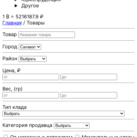
Другoе
1 ₿ = 5216187.9 ₽
Главная
/
Товары
Товар
Город
Район
Цена, ₽
Вес, (гр)
Тип клада
Категория продавца