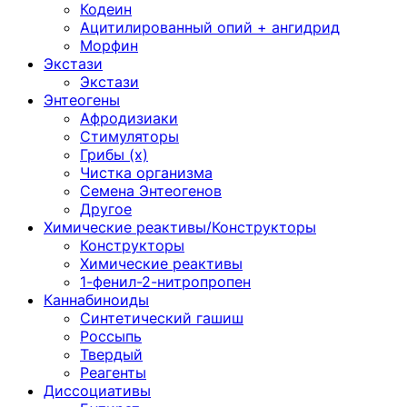
Кодеин
Ацитилированный опий + ангидрид
Морфин
Экстази
Экстази
Энтеогены
Афродизиаки
Стимуляторы
Грибы (х)
Чистка организма
Семена Энтеогенов
Другое
Химические реактивы/Конструкторы
Конструкторы
Химические реактивы
1-фенил-2-нитропропен
Каннабиноиды
Синтетический гашиш
Россыпь
Твердый
Реагенты
Диссоциативы