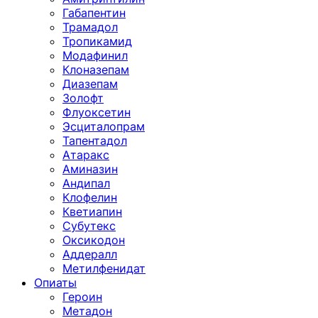
Габапентин
Трамадол
Тропикамид
Модафинил
Клоназепам
Диазепам
Золофт
Флуоксетин
Эсциталопрам
Тапентадол
Атаракс
Аминазин
Андипал
Клофелин
Кветиапин
Субутекс
Оксикодон
Аддералл
Метилфенидат
Опиаты
Героин
Метадон