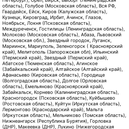
Петербург), Орёл, Бирск, Выборг (Ленинградская
область), Голубое (Московская область), Вся РФ,
Гвардейск, Ейск, Киров (Калужская область),
Кузнецк, Кировград, Ирбит, Ачинск, Глазов,
Ноябрьск, Локня (Псковская область),
Междуреченск, Гостилицы (Ленинградская область),
Молоково (Московская область), Абаза, Львовский
(Московская обл.), Звездный городок, Луганск,
Мариинск, Мариуполь, Зеленогорск ( Красноярский
край), Мелитополь (Запорожская обл), Ильинский
(Пермский край), Звездный (Пермский край),
Абатское (Тюменская область), Агинское
(Забайкальский край), Алтайское (Алтайский край),
Афанасьево (Кировская область), Городище
(Волгоградская область), Долгое (Орловская
область), Емельяново (Красноярский край),
Забайкальск, Корнево (Калининградская область),
Красногородск (Псковская область), Куйбышево
(Ростовская область), Куйтун (Иркутская область),
Лермонтово (Краснодарский край), Мальта
(Иркутская область), Мельниково (Томская область),
Нижнеангарск (Республика Бурятия), Горловка
(ДНР), Макеевка (ДНР), Лукино (Нижегородская