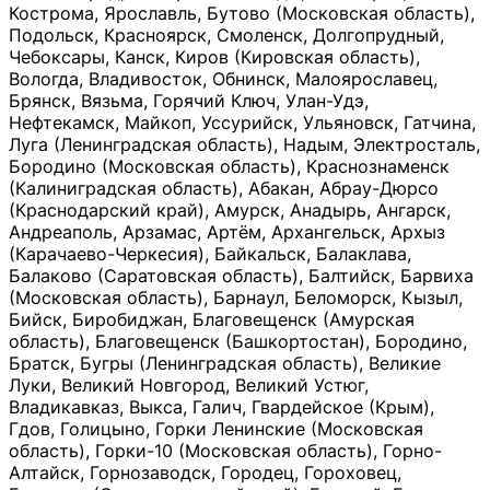
Кострома, Ярославль, Бутово (Московская область),
Подольск, Красноярск, Смоленск, Долгопрудный,
Чебоксары, Канск, Киров (Кировская область),
Вологда, Владивосток, Обнинск, Малоярославец,
Брянск, Вязьма, Горячий Ключ, Улан-Удэ,
Нефтекамск, Майкоп, Уссурийск, Ульяновск, Гатчина,
Луга (Ленинградская область), Надым, Электросталь,
Бородино (Московская область), Краснознаменск
(Калиниградская область), Абакан, Абрау-Дюрсо
(Краснодарский край), Амурск, Анадырь, Ангарск,
Андреаполь, Арзамас, Артём, Архангельск, Архыз
(Карачаево-Черкесия), Байкальск, Балаклава,
Балаково (Саратовская область), Балтийск, Барвиха
(Московская область), Барнаул, Беломорск, Кызыл,
Бийск, Биробиджан, Благовещенск (Амурская
область), Благовещенск (Башкортостан), Бородино,
Братск, Бугры (Ленинградская область), Великие
Луки, Великий Новгород, Великий Устюг,
Владикавказ, Выкса, Галич, Гвардейское (Крым),
Гдов, Голицыно, Горки Ленинские (Московская
область), Горки-10 (Московская область), Горно-
Алтайск, Горнозаводск, Городец, Гороховец,