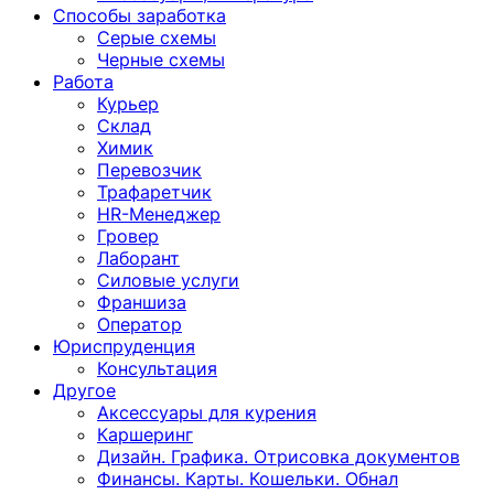
Способы заработка
Серые схемы
Черные схемы
Работа
Курьер
Склад
Химик
Перевозчик
Трафаретчик
HR-Менеджер
Гровер
Лаборант
Силовые услуги
Франшиза
Оператор
Юриспруденция
Консультация
Другoе
Аксессуары для курения
Каршеринг
Дизайн. Графика. Отрисовка документов
Финансы. Карты. Кошельки. Обнал