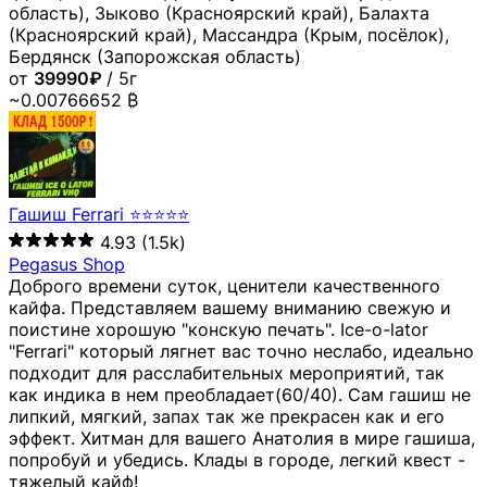
область), Зыково (Красноярский край), Балахта
(Красноярский край), Массандра (Крым, посёлок),
Бердянск (Запорожская область)
от
39990₽
/ 5г
~0.00766652 ₿
Гашиш Ferrari ⭐⭐⭐⭐⭐
4.93
(1.5k)
Pegasus Shop
Доброго времени суток, ценители качественного
кайфа. Представляем вашему вниманию свежую и
поистине хорошую "конскую печать". Ice-o-lator
"Ferrari" который лягнет вас точно неслабо, идеально
подходит для расслабительных мероприятий, так
как индика в нем преобладает(60/40). Сам гашиш не
липкий, мягкий, запах так же прекрасен как и его
эффект. Хитман для вашего Анатолия в мире гашиша,
попробуй и убедись. Клады в городе, легкий квест -
тяжелый кайф!