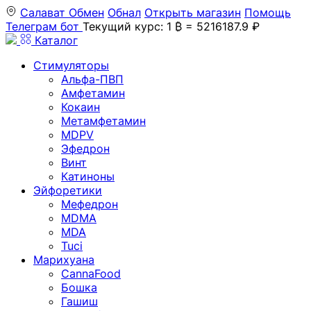
Салават
Обмен
Обнал
Открыть магазин
Помощь
Телеграм бот
Текущий курс: 1 ₿ = 5216187.9 ₽
Каталог
Стимуляторы
Альфа-ПВП
Амфетамин
Кокаин
Метамфетамин
MDPV
Эфедрон
Винт
Катиноны
Эйфоретики
Мефедрон
MDMA
MDA
Tuci
Марихуана
CannaFood
Бошка
Гашиш