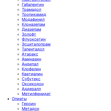
Габапентин
Трамадол
Тропикамид
Модафинил
Клоназепам
Диазепам
Золофт
Флуоксетин
Эсциталопрам
Тапентадол
Атаракс
Аминазин
Андипал
Клофелин
Кветиапин
Субутекс
Оксикодон
Аддералл
Метилфенидат
Опиаты
Героин
Метадон