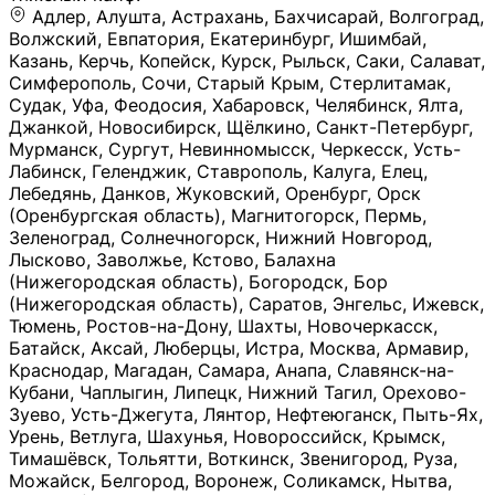
Адлер, Алушта, Астрахань, Бахчисарай, Волгоград, Волжский, Евпатория, Екатеринбург, Ишимбай, Казань, Керчь, Копейск, Курск, Рыльск, Саки, Салават, Симферополь, Сочи, Старый Крым, Стерлитамак, Судак, Уфа, Феодосия, Хабаровск, Челябинск, Ялта, Джанкой, Новосибирск, Щёлкино, Санкт-Петербург, Мурманск, Сургут, Невинномысск, Черкесск, Усть-Лабинск, Геленджик, Ставрополь, Калуга, Елец, Лебедянь, Данков, Жуковский, Оренбург, Орск (Оренбургская область), Магнитогорск, Пермь, Зеленоград, Солнечногорск, Нижний Новгород, Лысково, Заволжье, Кстово, Балахна (Нижегородская область), Богородск, Бор (Нижегородская область), Саратов, Энгельс, Ижевск, Тюмень, Ростов-на-Дону, Шахты, Новочеркасск, Батайск, Аксай, Люберцы, Истра, Москва, Армавир, Краснодар, Магадан, Самара, Анапа, Славянск-на-Кубани, Чаплыгин, Липецк, Нижний Тагил, Орехово-Зуево, Усть-Джегута, Лянтор, Нефтеюганск, Пыть-Ях, Урень, Ветлуга, Шахунья, Новороссийск, Крымск, Тимашёвск, Тольятти, Воткинск, Звенигород, Руза, Можайск, Белгород, Воронеж, Соликамск, Нытва, Лысьва (Пермский край), Чусовой, Кунгур, Краснокамск, Миасс, Губаха, Тула, Новомосковск, Донской, Омск, Льгов, Мытищи, Королёв, Ивантеевка, Балашиха, Семилуки, Кудымкар, Старый Оскол, Оса (Пермский край), Одинцово (Московская область), Ханты-Мансийск, Лабинск, Темрюк, Курганинск, Белореченск (Краснодарский край), Алупкa, Губкин, Рязань, Калининград, Усть-Илимск, Фрязино, Минеральные Воды, Пятигорск, Кострома, Ярославль, Коркино, Верхняя Пышма, Подольск, Красноярск, Смоленск, Долгопрудный, Чебоксары, Калачинск, Канск, Киров (Кировская область), Вологда, Рославль, Владивосток, Обнинск, Балабаново (Калужская область), Малоярославец, Брянск, Видное, Ярцево, Вязьма, Гагарин, Приволжск, Фурманов, Чайковский, Кинешма, Горячий Ключ, Улан-Удэ, Туймазы, Дюртюли, Альметьевск, Нефтекамск, Хадыженск, Апшеронск, Майкоп, Уссурийск, Ульяновск, Гатчина, Луга (Ленинградская область), Надым, Ногинск, Электросталь, Железнодорожный (Московская область), Бутурлиновка, Кириллов, Краснознаменск (Калиниградская область), Мышкин, Томмот, Холм, Абакан, Абдулино, Агидель, Агрыз, Адыгейск, Азнакаево, Алатырь, Алдан, Алейск, Александров, Александровск, Алексеевка (Белгородская обл.), Алексин, Амурск, Анадырь, Ангарск, Андреаполь, Анжеро-Судженск, Анива, Апатиты, Арамиль, Ардон, Арзамас, Аркадак, Арсеньев, Артём, Артёмовский, Архангельск, Асбест, Асино, Аткарск, Ахтубинск, Аша, Бабаево (Вологодская область), Бавлы (Республика Татарстан), Байкальск, Бакал, Баксан, Балаклава, Балаково (Саратовская область), Балашов (Саратовская область), Балтийск, Барабинск, Барнаул, Барыш (Ульяновская область), Бежецк, Белая Калитва (Ростовская область), Белебей, Белогорск (Крым), Белозерск, Белокуриха, Беломорск, Белоозёрский (Московская область), Белорецк (Республика Башкортостан), Кызыл, Белоярский (Ханты-Мансийский АО), Бердск, Березники (Пермский край), Берёзовский (Кемеровская область), Берёзовский (Свердловская область), Беслан, Бийск, Бикин, Билибино, Биробиджан, Благовещенск (Амурская область), Благовещенск (Башкортостан), Бобров, Богородицк, Боготол, Богучар, Бокситогорск (Ленинградская область), Бологое (Тверская область), Болхов, Большой Камень (Приморский край), Борисоглебск (Воронежская область), Боровичи (Новгородская область), Боровск, Бородино, Братск, Бронницы (Московская область), Бугульма (Республика Татарстан), Бугуруслан (Оренбургская область), Буинск, Буй, Буйнакск, Валдай, Валуйки, Велиж, Великие Луки, Великий Новгород, Великий Устюг, Вельск, Венёв, Верещагино, Верхнеуральск, Верхний Уфалей, Верхняя Салда, Верхняя Тура, Весьегонск, Вилючинск, Вихоревка, Вичуга, Владикавказ, Волгодонск, Волгореченск, Володарск, Волосово, Волчанск, Вольск, Воркута, Ворсма, Всеволожск (Ленинградская область), Вуктыл, Выкса, Высоковск, Высоцк, Вытегра, Вышний Волочёк, Вяземский, Вязники, Вятские Поляны, Нея, Шилка, Гаврилов Посад, Гаврилов-Ям, Гай, Галич, Гдов, Голицыно, Горно-Алтайск, Горнозаводск, Горняк, Городец, Гороховец, Гремячинск, Грозный, Грязи, Грязовец, Губкинский, Гуково, Гулькевичи, Гурьевск (Калининградская область), Гурьевск (Кемеровская область), Гусев, Гусь-Хрустальный, Давлеканово, Далматово, Дальнегорск, Дегтярск, Дедовск, Демидов, Дербент, Десногорск, Дзержинск, Дзержинский (Московская область), Дивногорск, Димитровград, Дмитровск, Дно, Добрянка, Долинск, Домодедово, Донецк (ДНР), Дорогобуж, Дрезна, Дубна, Дудинка, Духовщина, Дятьково, Егорьевск, Елабуга, Елизово, Ельня (Будет изменено название), Емва, Енисейск, Ермолино, Ершов, Ессентуки, Ефремов, Железноводск, Железногорск (Красноярский край), Железногорск (Курская область), Железногорск-Илимский, Жигулёвск, Жиздра, Жирновск, Жуков, Жуковка, Заводоуковск, Заволжск, Задонск, Заинск, Заозёрный, Заозёрск, Западная Двина, Заполярный, Зарайск, Заречный (Пензенская область), Заречный (Свердловская область), Заринск, Звенигово, Зверево, Зеленогорск ( Ленинградская обл. ), Зеленоградск, Зеленодольск, Зеленокумск, Зерноград, Зима, Змеиногорск, Зубцов, Ивангород, Иваново, Ивдель, Избербаш, Изобильный, Иланский, Инза, Инкерман, Инта, Ипатово, Искитим, Йошкар-Ола, Кадников, Калач, Калач-на-Дону, Калининск, Калтан, Калязин, Камбарка, Каменка (Пензенская область), Каменногорск (Ленинградская область), Каменск-Уральский, Каменск-Шахтинский, Камень-на-Оби, Камешково, Камышин, Канаш, Кандалакша, Карабаново, Карабаш, Карачаевск, Каргат, Каргополь, Карпинск, Карталы, Касимов, Касли, Каспийск, Катав-Ивановск, Катайск, Качканар, Кашин, Кашира, Кемерово, Кемь, Кизел, Кизилюрт, Кизляр, Кимовск, Кимры, Кингисепп, Кинель, Киреевск, Киренск, Киржач, Кириши, Кирово-Чепецк, Кировск (Ленинградская область), Кировск (Мурманская область), Кирсанов, Киселёвск, Кисловодск, Климовск, Клинцы, Княгинино, Ковдор, Ковров, Когалым, Козельск, Козьмодемьянск, Кола, Кологрив, Колпашево, Колпино, Кольчугино, Комсомольск, Комсомольск-на-Амуре, Конаково, Кондопога, Кондрово, Константиновск, Кораблино, Кореновск, Корсаков, Коряжма, Костерёво, Костомукша, Котельники, Котельниково, Котельнич, Котлас, Котовск, Кохма, Красноармейск (Московская область), Краснозаводск, Краснознаменск (Московская область), Краснокаменск, Краснослободск (Волгоградская область), Краснотурьинск, Красноуральск, Красный Сулин, Кремёнки, Кропоткин, Кубинка, Кувшиново (Тверская область), Кудрово, Кулебаки, Кумертау, Курлово, Куровское, Куртамыш, Курчатов, Куса, Кушва, Кыштым, Лабытнанги, Лагань, Лаишево (Республика Татарстан), Лакинск, Лангепас, Лахденпохья, Ленинск-Кузнецкий, Ленск (Республика Саха), Лермонтов (Ставропольский край), Лесозаводск (Приморский край), Лесосибирск, Ливны (Орловская область), Ликино-Дулёво, Липки (Тульская область), Лиски (Воронежская область), Лихославль, Лодейное Поле, Ломоносов (Санкт-Петербург), Лосино-Петровский, Лукоянов, Луховицы, Лыткарино, Любань (Ленинградская область), Любим, Людиново, Магас, Майский, Макаров, Малая Вишера, Малгобек, Мамадыш, Мамоново, Мантурово, Маркс, Махачкала, Мглин, Мегион, Медвежьегорск, Медногорск, Медынь, Меленки, Мелеуз, Менделеевск, Мещовск, Микунь, Миллерово, Минусинск, Миньяр, Мирный (Архангельская область), Мирный (Якутия), Михайловка (Город), Михайловск (Свердловская область), Михайловск (Ставропольский край), Могоча, Можга, Моздок, Мончегорск, Морозовск, Моршанск, Мосальск, Муравленко, Мурино, Муром, Мценск, Мыски, Набережные Челны, Навашино (Нижегородская область), Назарово (Красноярский край), Назрань, Нальчик, Наро-Фоминск, Нарткала, Нарьян-Мар, Находка, Невель (Псковская область), Невельск, Невьянск, Нелидово (Тверская область), Неман, Нерехта (Костромская область), Нерюнгри, Нестеров, Нефтегорск (Самарская область), Нефтекумск, Нижневартовск, Нижнекамск (Республика Татарстан), Нижнеудинск, Нижние Серги, Нижний Ломов, Нижняя Тура, Николаевск-на-Амуре, Никольск (Вологодская область), Никольск (Пензенская область), Новая Ладога, Новая Ляля, Новоалександровск, Новоалтайск, Нововоронеж, Новодвинск, Новозыбков, Новокубанск, Новокуйбышевск, Новомичуринск, Новопавловск, Новоржев, Новосокольники, Новотроицк, Новоульяновск, Новоуральск, Новохопёрск, Новочебоксарск, Новошахтинск, Новый Оскол, Новый Уренгой, Норильск, Нурлат, Нягань, Нязепетровск, Няндома, Облучье, Обоянь, Озёрск (Калининградская область), Озёрск (Челябинская область), Озёры, Октябрьск (Самарская область), Октябрьский (Башкортостан), Окуловка (Новгородская область), Оленегорск, Олонец, Онега, Опочка, Осинники, Осташков, Остров, Острогожск, Отрадный, Оха, Павлово, Павловск (Воронежская область), Павловск (Санкт-Петербург), Павловский Посад, Партизанск, Певек, Пенза, Первоуральск, Перевоз, Пересвет, Переславль-Залесский, Пестово (Новгородская область), Петрозаводск, Петропавловск-Камчатский, Печоры, Пикалёво, Пионерский, Питкяранта, Плавск, Плёс, Подпорожье, Покачи, Покров, Покровск, Полесск, Полысаево, Полярные Зори, Полярный, Поронайск, Порхов, Похвистнево, Почеп, Починок, Пошехонье, Правдинск, Приморск (Калининградская область), Приморско-Ахтарск, Приозерск, Прокопьевск, Протвино, Прохладный, Пугачёв, Пудож, Пустошка, Пушкино, Пущино, Пыталово, Радужный (Владимирская область), Радужный (Ханты-Мансийский АО), Райчихинск, Раменское, Рассказово, Ревда, Реж, Реутов, Родники, Россошь, Ростов (Ярославская обл.), Рошаль, Ртищево, Рубцовск, Рузаевка, Рыбинск, Рыбное, Ряжск, Салехард, Сальск, Саранск, Сарапул, Саров, Сасово, Сатка, Сафоново, Саяногорск, Саянск, Светлогорск, Светлоград, Светлый, Светогорск (Ленинградская область), Свободный, Себеж, Северобайкальск, Северодвинск, Североуральск, Сегежа, Семикаракорск, Сенгилей, Серафимович, Сергач, Сергиев Посад, Сердобск, Сертолово (Ленинградская область), Сестрорецк (Ленинградская область), Сибай, Скопин, Славгород, Сланцы, Слободской, Слюдянка, Собинка, Советск (Кировская область), Советск (Калининградская область), Советск (Тульская область), Советская Гавань, Советский (Ханты-Мансийский АО), Сокол (Вологодская область), Солигалич, Соль-Илецк, Сольцы, Сортавала, Сосенский, Сосновоборск, Сосновый Бор (Ленинградская область), Сосногорск, Спас-Клепики, Спасск-Рязанский, С