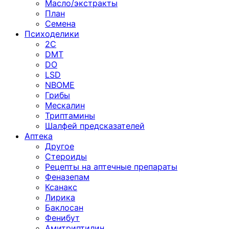
Масло/экстракты
План
Семена
Психоделики
2C
DMT
DO
LSD
NBOME
Грибы
Мескалин
Триптамины
Шалфей предсказателей
Аптека
Другое
Стероиды
Рецепты на аптечные препараты
Феназепам
Ксанакс
Лирика
Баклосан
Фенибут
Амитриптилин