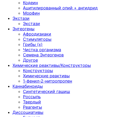
Кодеин
Ацитилированный опий + ангидрид
Морфин
Экстази
Экстази
Энтеогены
Афродизиаки
Стимуляторы
Грибы (х)
Чистка организма
Семена Энтеогенов
Другое
Химические реактивы/Конструкторы
Конструкторы
Химические реактивы
1-фенил-2-нитропропен
Каннабиноиды
Синтетический гашиш
Россыпь
Твердый
Реагенты
Диссоциативы