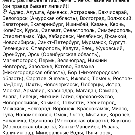
легко распаковать гаш, ничего не оставив на плёнке
(он правда бывает липкий)!
Адлер, Алушта, Армянск, Астрахань, Бахчисарай,
Белогорск (Амурская область), Волгоград, Волжский,
Евпатория, Екатеринбург, Ишимбай, Казань, Керчь,
Копейск, Курск, Салават, Севастополь, Симферополь,
Стерлитамак, Уфа, Хабаровск, Челябинск, Джанкой,
Новосибирск, Санкт-Петербург, Мурманск, Сургут,
Геленджик, Ставрополь, Калуга, Елец, Жуковский,
Оренбург, Орск (Оренбургская область),
Магнитогорск, Пермь, Зеленоград, Нижний
Новгород, Заволжье, Кстово, Балахна
(Нижегородская область), Бор (Нижегородская
область), Саратов, Энгельс, Ижевск, Тюмень, Ростов-
на-Дону, Шахты, Новочеркасск, Люберцы, Истра,
Москва, Армавир, Краснодар, Магадан, Самара,
Анапа, Липецк, Нижний Тагил, Орехово-Зуево,
Новороссийск, Крымск, Тольятти, Звенигород,
Можайск, Белгород, Воронеж, Краснокамск, Миасс,
Тула, Новомосковск, Омск, Льгов, Мытищи, Королёв,
Балашиха, Одинцово (Московская область), Внуково
(Московская область), Ханты-Мансийск, Рязань,
Калининград, Минеральные Воды, Пятигорск,