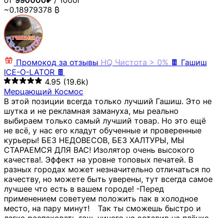
от
990000₽
/ 1000г
~0.18979378 ₿
Промокод за отзывы
HQ
Чистота > 0%
🍫 Гашиш
ICE-O-LATOR 🍫
4.95
(19.6k)
Мерцающий Космос
В этой позиции всегда только лучший Гашиш. Это не
шутка и не рекламная замануха, мы реально
выбираем только самый лучший товар. Но это ещё
не всё, у нас его кладут обученные и проверенные
курьеры! БЕЗ НЕДОВЕСОВ, БЕЗ ХАЛТУРЫ, МЫ
СТАРАЕМСЯ ДЛЯ ВАС! Изолятор очень высокого
качества!. Эффект на уровне топовых печатей. В
разных городах может незначительно отличаться по
качеству, но можете быть уверены, тут всегда самое
лучшее что есть в вашем городе! -Перед
применением советуем положить пак в холодное
место, на пару минут!⠀ Так ты сможешь быстро и