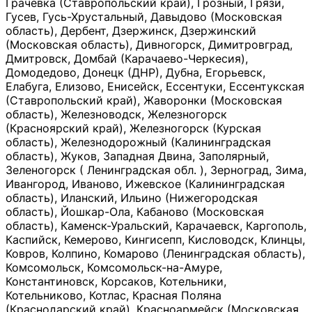
Грачевка (Ставропольский край), Грозный, Грязи,
Гусев, Гусь-Хрустальный, Давыдово (Московская
область), Дербент, Дзержинск, Дзержинский
(Московская область), Дивногорск, Димитровград,
Дмитровск, Домбай (Карачаево-Черкесия),
Домодедово, Донецк (ДНР), Дубна, Егорьевск,
Елабуга, Елизово, Енисейск, Ессентуки, Ессентукская
(Ставропольский край), Жаворонки (Московская
область), Железноводск, Железногорск
(Красноярский край), Железногорск (Курская
область), Железнодорожный (Калининградская
область), Жуков, Западная Двина, Заполярный,
Зеленогорск ( Ленинградская обл. ), Зерноград, Зима,
Ивангород, Иваново, Ижевское (Калининградская
область), Иланский, Ильино (Нижегородская
область), Йошкар-Ола, Кабаново (Московская
область), Каменск-Уральский, Карачаевск, Каргополь,
Каспийск, Кемерово, Кингисепп, Кисловодск, Клинцы,
Ковров, Колпино, Комарово (Ленинградская область),
Комсомольск, Комсомольск-на-Амуре,
Константиновск, Корсаков, Котельники,
Котельниково, Котлас, Красная Поляна
(Краснодарский край), Красноармейск (Московская