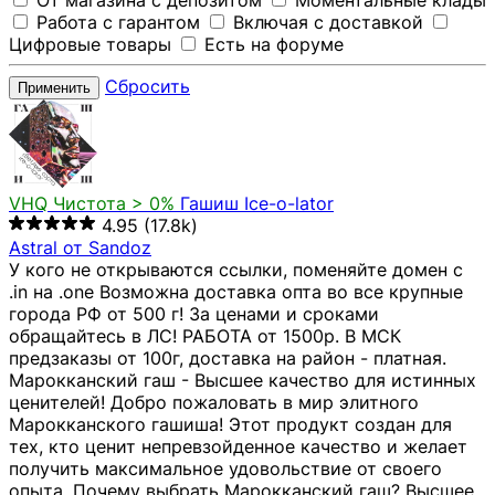
От магазина с депозитом
Моментальные клады
Работа с гарантом
Включая с доставкой
Цифровые товары
Есть на форуме
Сбросить
Применить
VHQ
Чистота > 0%
Гашиш Ice-o-lator
4.95
(17.8k)
Astral от Sandoz
У кого не открываются ссылки, поменяйте домен с
.in на .one Возможна доставка опта во все крупные
города РФ от 500 г! За ценами и сроками
обращайтесь в ЛС! РАБОТА от 1500р. В МСК
предзаказы от 100г, доставка на район - платная.
Марокканский гаш - Высшее качество для истинных
ценителей! Добро пожаловать в мир элитного
Марокканского гашиша! Этот продукт создан для
тех, кто ценит непревзойденное качество и желает
получить максимальное удовольствие от своего
опыта. Почему выбрать Марокканский гаш? Высшее