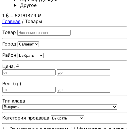
Другoе
1 ₿ = 5216187.9 ₽
Главная
/
Товары
Товар
Город
Район
Цена, ₽
Вес, (гр)
Тип клада
Категория продавца