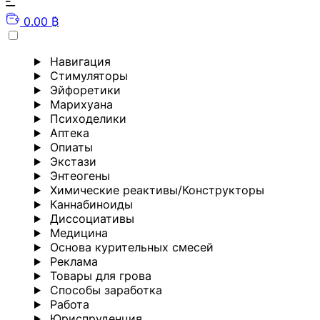
0.00 ₿
Навигация
Стимуляторы
Эйфоретики
Марихуана
Психоделики
Аптека
Опиаты
Экстази
Энтеогены
Химические реактивы/Конструкторы
Каннабиноиды
Диссоциативы
Медицина
Основа курительных смесей
Реклама
Товары для грова
Способы заработка
Работа
Юриспруденция