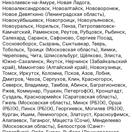
Николаевск-на-Амуре, Новая Ладога,
Новоалександровск, Новоалтайск, Нововоронеж,
Новое Девяткино (Ленинградская область),
Новокуйбышевск, Новотроицк, Новоульяновск,
Новоуральск, Норильск, Пенза, Петропавловск-
Камчатский, Раменское, Реутов, Рубцовск, Рыбинск,
Салехард, Саранск, Сафоново, Сергиев Посад,
Сосновоборск, Сызрань, Сыктывкар, Тверь,
Тобольск, Троицк (Московская область), Химки,
Череповец, Чита, Шлиссельбург, Щёлково, Элиста,
Южно-Сахалинск, Якутск, Нерчинск (Забайкальский
край), Мамонтово (Алтайский край), Новокузнецк,
Томск, Иркутск, Коломна, Псков, Азов, Лобня,
Дмитров, Чехов, Серпухов, Клин, Красногорск,
Северск, Владимир, Тамбов, Абинск, Багратионовск,
Ржев, Коммунар, Пушкин, Петергоф(Х), Кронштадт,
Суздаль, Красноармейск (Саратовская область),
Гжель (Московская область), Минск (РБ)(Х), Орша
(РБ)(Х), Пинск (РБ)(Х), Георгиевск, Могилев (РБ)(Х),
Курган, Ишим, Лениногорск, Златоуст, Красноуфимск,
Алапаевск, Таганрог, Мацеста (Сочи), Менделеево
(Московская область), Белоостров (Санкт-