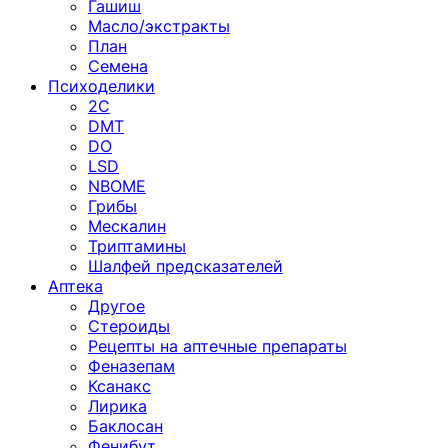
Гашиш
Масло/экстракты
План
Семена
Психоделики
2C
DMT
DO
LSD
NBOME
Грибы
Мескалин
Триптамины
Шалфей предсказателей
Аптека
Другое
Стероиды
Рецепты на аптечные препараты
Феназепам
Ксанакс
Лирика
Баклосан
Фенибут