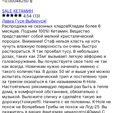
~0.00048250 ₿
SALE КЕТАМИН
4.54
(13)
Лавка Гуся-Выбируся!
Распродажа не сезонных кладов!Кладам более 6
месяцев. Подъем 100%! Кетамин. Вещество
представляет собой мелкий кристалический
порошок. Внимание! Стаф нельзя класть на хоть
чучуть влажную поверхность он очень быстро
раствориться. Я так проебал тусу. В небольших
дозах, таких как 25мг вызывает легкую эйфорию и
головокружение. Вы почувствуете свое тело не так
как всегда. Новичкам нужно начинать именно с
такого количества. В дозах 50 мг и выше уже можно
испытать психоделический трип и постепенно трек
за треком оказаться в так называемом К-Hole.
Настоятельно рекомендую первый раз быть в тепле
дома, в комфортной обстановке, обязательно с
музыкой. Выложите спичку и сделайте такую же
дорожку(тонкую!!!). Начните с ее половины. K-Hole не
похож на Волшебные Грибы не похож на Лсд-25. Вы
окажитесь в ваших фантазиях ненадолго(40мин).С