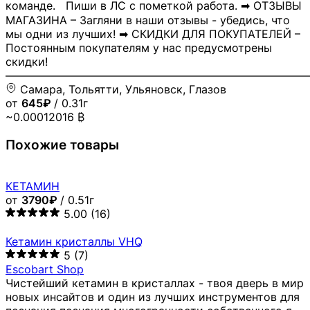
команде. Пиши в ЛС с пометкой работа. ➡ ОТЗЫВЫ
МАГАЗИНА – Загляни в наши отзывы - убедись, что
мы одни из лучших! ➡ СКИДКИ ДЛЯ ПОКУПАТЕЛЕЙ –
Постоянным покупателям у нас предусмотрены
скидки!
―――――――――――――――――――――――――――
Самара, Тольятти, Ульяновск, Глазов
от
645₽
/ 0.31г
~0.00012016 ₿
Похожие товары
КЕТАМИН
от
3790₽
/ 0.51г
5.00
(16)
Кетамин кристаллы VHQ
5
(7)
Escobart Shop
Чистейший кетамин в кристаллах - твоя дверь в мир
новых инсайтов и один из лучших инструментов для