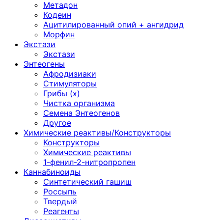
Метадон
Кодеин
Ацитилированный опий + ангидрид
Морфин
Экстази
Экстази
Энтеогены
Афродизиаки
Стимуляторы
Грибы (х)
Чистка организма
Семена Энтеогенов
Другое
Химические реактивы/Конструкторы
Конструкторы
Химические реактивы
1-фенил-2-нитропропен
Каннабиноиды
Синтетический гашиш
Россыпь
Твердый
Реагенты