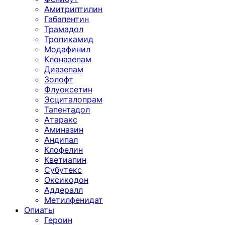
Амитриптилин
Габапентин
Трамадол
Тропикамид
Модафинил
Клоназепам
Диазепам
Золофт
Флуоксетин
Эсциталопрам
Тапентадол
Атаракс
Аминазин
Андипал
Клофелин
Кветиапин
Субутекс
Оксикодон
Аддералл
Метилфенидат
Опиаты
Героин