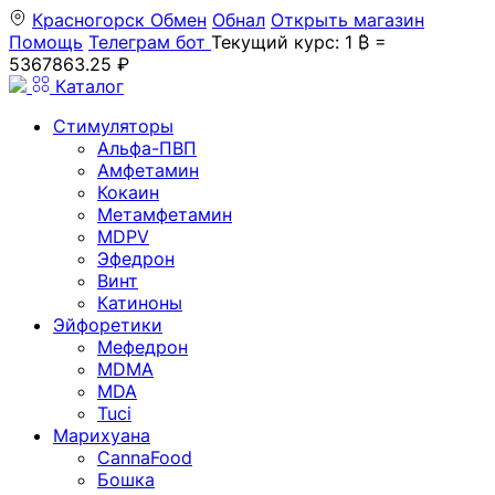
Красногорск
Обмен
Обнал
Открыть магазин
Помощь
Телеграм бот
Текущий курс: 1 ₿ =
5367863.25 ₽
Каталог
Стимуляторы
Альфа-ПВП
Амфетамин
Кокаин
Метамфетамин
MDPV
Эфедрон
Винт
Катиноны
Эйфоретики
Мефедрон
MDMA
MDA
Tuci
Марихуана
CannaFood
Бошка