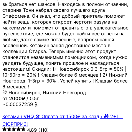
выбраться нет шансов. Находясь в полном отчаянии,
старина Тони набрал своего лучшего друга –
Стаффмена. Он знал, что добрый приятель поможет
найти вещь, которая откроет чертоги разума на
максимум и поможет отправить его в увлекательное
путешествие, где можно будет найти все ответы на
любые, даже самые потаённые, вопросы нашей
вселенной. Кетамин занял достойное место в
коллекции Старка. Теперь именно этот продукт
становится незаменимым помощником, когда нужно
увидеть будущее, понять прошлое и насладиться
настоящим! Скидки: 1) Новосибирск 0.3-5гр = 50% |
10-50гр = 20% ! Кладам более 6 месяцев ! 2) Нижний
Новгород: 1-3гр = 30% ! Успей купить ! Кладам более
6 месяцев !
Новосибирск, Нижний Новгород
от
2000₽
/ 0.5г
~0.00037259 ₿
Кетамин VHQ 🛠 Оплата от 1500₽ за клад / 🎁 2+1 =
СЮРПРИЗ!
4.89
(110)