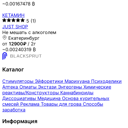
~0.00167478 ₿
КЕТАМИН
5
(1)
JUST SHOP
Не мешать с алкоголем
Екатеринбург
от
12900₽
/ 2г
~0.00240319 ₿
Каталог
Стимуляторы
Эйфоретики
Марихуана
Психоделики
Аптека
Опиаты
Экстази
Энтеогены
Химические
реактивы/Конструкторы
Каннабиноиды
Диссоциативы
Медицина
Основа курительных
смесей
Реклама
Товары для грова
Способы
заработка
Информация