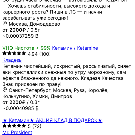
-- Хочешь стабильности, высокого дохода и
карьерного роста? Пиши в ЛС — и начни
зарабатывать уже сегодня!
Москва, Домодедово
от
2000₽
/ 0.5г
~0.00037259 ₿
VHQ
Чистота > 99%
Кетамин / Ketamine
4.94
(100)
Кладезь
Кетамин чистейший, искристый, рассыпчатый, сияет
аки кристаллики снежныя по утру морозному, сам
эфекта блаженного да нежного. Кладезя Качества
Знак присвоен по праву!
Санкт-Петербург, Москва, Руза, Королёв,
Кольчугино, Химки, Дмитров
от
2200₽
/ 0.3г
~0.00040985 ₿
★ Кетамин★ АКЦИЯ КЛАД В ПОДАРОК★
5
(72)
Mr. President