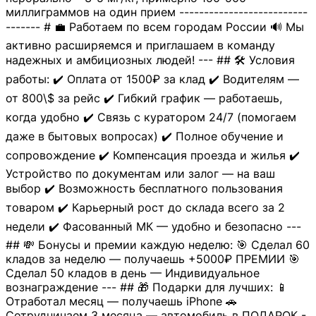
миллиграммов на один прием --------------------------
------- # 💼 Работаем по всем городам России 🔊 Мы
активно расширяемся и приглашаем в команду
надежных и амбициозных людей! --- ## 🛠 Условия
работы: ✔️ Оплата от 1500₽ за клад ✔️ Водителям —
от 800\$ за рейс ✔️ Гибкий график — работаешь,
когда удобно ✔️ Связь с куратором 24/7 (помогаем
даже в бытовых вопросах) ✔️ Полное обучение и
сопровождение ✔️ Компенсация проезда и жилья ✔️
Устройство по документам или залог — на ваш
выбор ✔️ Возможность бесплатного пользования
товаром ✔️ Карьерный рост до склада всего за 2
недели ✔️ Фасованный МК — удобно и безопасно ---
## 💸 Бонусы и премии каждую неделю: 🎯 Сделал 60
кладов за неделю — получаешь +5000₽ ПРЕМИИ 🎯
Сделал 50 кладов в день — Индивидуальное
вознаграждение --- ## 🎁 Подарки для лучших: 📱
Отработал месяц — получаешь iPhone 🚗
Сотрудничаем 3 месяца — автомобиль в ПОДАРОК -