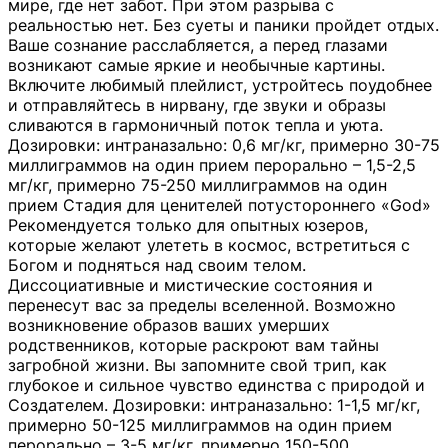
мире, где нет забот. При этом разрыва с
реальностью нет. Без суеты и паники пройдет отдых.
Ваше сознание расслабляется, а перед глазами
возникают самые яркие и необычные картины.
Включите любимый плейлист, устройтесь поудобнее
и отправляйтесь в нирвану, где звуки и образы
сливаются в гармоничный поток тепла и уюта.
Дозировки: интраназально: 0,6 мг/кг, примерно 30-75
миллиграммов на один прием перорально – 1,5-2,5
мг/кг, примерно 75-250 миллиграммов на один
прием Стадия для ценителей потустороннего «God»
Рекомендуется только для опытных юзеров,
которые желают улететь в космос, встретиться с
Богом и подняться над своим телом.
Диссоциативные и мистические состояния и
перенесут вас за пределы вселенной. Возможно
возникновение образов ваших умерших
родственников, которые раскроют вам тайны
загробной жизни. Вы запомните свой трип, как
глубокое и сильное чувство единства с природой и
Создателем. Дозировки: интраназально: 1-1,5 мг/кг,
примерно 50-125 миллиграммов на один прием
перорально – 3-5 мг/кг, примерно 150-500