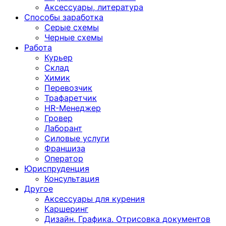
Аксессуары, литература
Способы заработка
Серые схемы
Черные схемы
Работа
Курьер
Склад
Химик
Перевозчик
Трафаретчик
HR-Менеджер
Гровер
Лаборант
Силовые услуги
Франшиза
Оператор
Юриспруденция
Консультация
Другoе
Аксессуары для курения
Каршеринг
Дизайн. Графика. Отрисовка документов