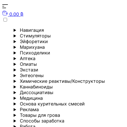
0.00 ₿
Навигация
Стимуляторы
Эйфоретики
Марихуана
Психоделики
Аптека
Опиаты
Экстази
Энтеогены
Химические реактивы/Конструкторы
Каннабиноиды
Диссоциативы
Медицина
Основа курительных смесей
Реклама
Товары для грова
Способы заработка
Работа