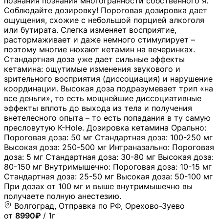
познания познания многогранности собственного я.
Соблюдайте дозировку! Пороговая дозировка дает
ощущения, схожие с небольшой порцией алкоголя
или бутирата. Слегка изменяет восприятие,
растормаживает и даже немного стимулирует –
поэтому многие нюхают кетамин на вечеринках.
Стандартная доза уже дает сильные эффекты
кетамина: ощутимые изменения звукового и
зрительного восприятия (диссоциация) и нарушение
координации. Высокая доза подразумевает трип «на
все деньги», то есть мощнейшие диссоциативные
эффекты вплоть до выхода из тела и получения
внетелесного опыта – то есть попадания в ту самую
пресловутую K-Hole. Дозировка кетамина Орально:
Пороговая доза: 50 мг Стандартная доза: 100-250 мг
Высокая доза: 250-500 мг Интраназально: Пороговая
доза: 5 мг Стандартная доза: 30-80 мг Высокая доза:
80-150 мг Внутримышечно: Пороговая доза: 10-15 мг
Стандартная доза: 25-50 мг Высокая доза: 50-100 мг
При дозах от 100 мг и выше внутримышечно вы
получаете полную анестезию.
Волгоград, Отправка по РФ, Орехово-Зуево
от
8990₽
/ 1г