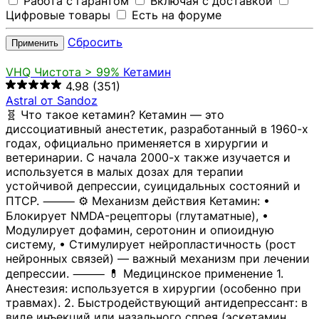
Работа с гарантом
Включая с доставкой
Цифровые товары
Есть на форуме
Сбросить
Применить
VHQ
Чистота > 99%
Кетамин
4.98
(351)
Astral от Sandoz
🧬 Что такое кетамин? Кетамин — это
диссоциативный анестетик, разработанный в 1960-х
годах, официально применяется в хирургии и
ветеринарии. С начала 2000-х также изучается и
используется в малых дозах для терапии
устойчивой депрессии, суицидальных состояний и
ПТСР. ⸻ ⚙️ Механизм действия Кетамин: •
Блокирует NMDA-рецепторы (глутаматные), •
Модулирует дофамин, серотонин и опиоидную
систему, • Стимулирует нейропластичность (рост
нейронных связей) — важный механизм при лечении
депрессии. ⸻ 💊 Медицинское применение 1.
Анестезия: используется в хирургии (особенно при
травмах). 2. Быстродействующий антидепрессант: в
виде инъекций или назального спрея (эскетамин,