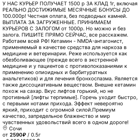
У НАС КУРЬЕР ПОЛУЧАЕТ 1500 р ЗА КЛАД 1г, включая
РЕАЛЬНО ДОСТИЖИМЫЕ МЕСЯЧНЫЕ БОНУСЫ ДО
100.000р! Честная оплата, без подводных камней.
ВЫПЛАТА ЗА ЗАГРУЖЕННЫЕ. ПРИНИМАЕМ
КУРЬЕРОВ С ЗАЛОГОМ от 1000р. Но можно и без
залога. ПИШИТЕ ПРЯМО СЕЙЧАС, все расскажем.
Работаем всей РФ! Кетамин - NMDA-антагонист,
применяемый в качестве средства для наркоза в
медицине и ветеринарии. Реже используется как
обезболивающее (прежде всего в экстренной
медицине и у пациентов с противопоказаниями к
применению опиоидных и барбитуратных
анальгетиков) и для лечения бронхоспазма. Является
также диссоциативным веществом. Внешне кетамин
похож на сахар. Вкус лифтов горький, но не
противный [лифты терпимые]. Горечь уходит быстро,
с первыми нотами прихода. Эффект невероятно
яркий, приходит с огромной силой.Премиум
качество, запредельное блаженство и мир
чувственных удовольствий всего в одном дороге!
Сочи
от
2590₽
/ 0.5г