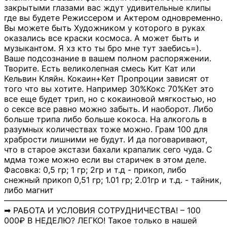
закрытыми глазами вас ждут удивительные клипы
где вы будете Режиссером и Актером одновременно.
Вы можете быть Художником у которого в руках
оказались все краски космоса. А может быть и
музыкантом. Я хз кто ты бро мне тут заебись=).
Ваше подсознание в вашем полном распоряжении.
Творите. Есть великолепная смесь Кит Кат или
Кельвин Кляйн. Кокаин+Кет Пропроции зависят от
того что вы хотите. Например 30%Кокс 70%Кет это
все еще будет трип, но с кокаиновой мягкостью, но
о сексе все равно можно забыть. И наоборот. Либо
больше трипа либо больше кокоса. На алкоголь в
разумных количествах тоже можно. Грам 100 для
храбрости лишними не будут. И да поговаривают,
что в старое экстази бахали крапалик сего чуда. С
мдма тоже можно если вы старичек в этом деле.
Фасовка: 0,5 гр; 1 гр; 2гр и т.д - прикоп, либо
снежный прикоп 0,51 гр; 1.01 гр; 2.01гр и т.д. - тайник,
либо магнит
―――――――――――――――――――――――――――
➡ РАБОТА И УСЛОВИЯ СОТРУДНИЧЕСТВА! – 100
000₽ В НЕДЕЛЮ? ЛЕГКО! Такое только в нашей