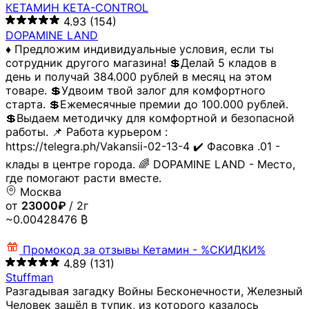
КЕТАМИН KETA-CONTROL
4.93
(154)
DOPAMINE LAND
♦️ Предложим индивидуальные условия, если ты
сотрудник другого магазина! 💲Делай 5 кладов в
день и получай 384.000 рублей в месяц на этом
товаре. 💲Удвоим твой залог для комфортного
старта. 💲Ежемесячные премии до 100.000 рублей.
💲Выдаем методичку для комфортной и безопасной
работы. 📌 Работа курьером :
https://telegra.ph/Vakansii-02-13-4 ✔️ Фасовка .01 -
клады в центре города. 🌈 DOPAMINE LAND - Место,
где помогают расти вместе.
Москва
от
23000₽
/ 2г
~0.00428476 ₿
Промокод за отзывы
Кетамин - %СКИДКИ%
4.89
(131)
Stuffman
Разгадывая загадку Войны Бесконечности, Железный
Человек зашёл в тупик, из которого казалось