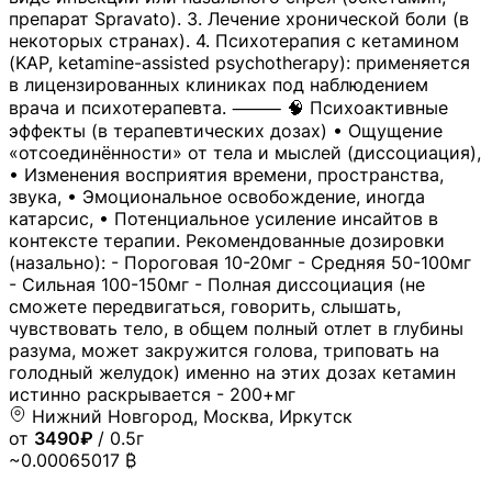
препарат Spravato). 3. Лечение хронической боли (в
некоторых странах). 4. Психотерапия с кетамином
(KAP, ketamine-assisted psychotherapy): применяется
в лицензированных клиниках под наблюдением
врача и психотерапевта. ⸻ 🧠 Психоактивные
эффекты (в терапевтических дозах) • Ощущение
«отсоединённости» от тела и мыслей (диссоциация),
• Изменения восприятия времени, пространства,
звука, • Эмоциональное освобождение, иногда
катарсис, • Потенциальное усиление инсайтов в
контексте терапии. Рекомендованные дозировки
(назально): - Пороговая 10-20мг - Средняя 50-100мг
- Сильная 100-150мг - Полная диссоциация (не
сможете передвигаться, говорить, слышать,
чувствовать тело, в общем полный отлет в глубины
разума, может закружится голова, триповать на
голодный желудок) именно на этих дозах кетамин
истинно раскрывается - 200+мг
Нижний Новгород, Москва, Иркутск
от
3490₽
/ 0.5г
~0.00065017 ₿