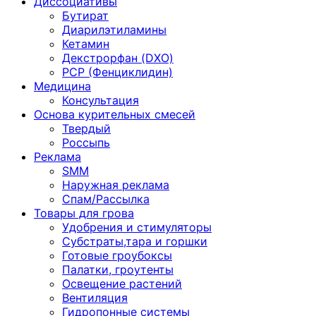
Диссоциативы
Бутират
Диарилэтиламины
Кетамин
Декстрорфан (DXO)
PCP (Фенциклидин)
Медицина
Консультация
Основа курительных смесей
Твердый
Россыпь
Реклама
SMM
Наружная реклама
Спам/Рассылка
Товары для грова
Удобрения и стимуляторы
Субстраты,тара и горшки
Готовые гроубоксы
Палатки, гроутенты
Освещение растений
Вентиляция
Гидропонные системы