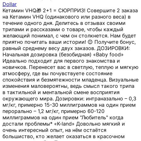
Dollar
Кетамин VHQ🎁 2+1 = СЮРПРИЗ! Совершите 2 заказа
на Кетамин VHQ (одинакового или разного веса) в
течение одного дня. Делитесь в отзывах своими
трипами и рассказами о товаре, чтобы каждый
желающий понимал, с чем он столкнется. Нам будет
приятно почитать ваши истории! 😊 Получите бонус,
равный среднему весу двух заказов. ДОЗИРОВКИ:
Начальная дозировка (безобидная) «Baby food»
Идеально подходит для первого знакомства и
новичков. Перенесет вас в светлую, теплую и мягкую
атмосферу, где вы почувствуете состояние
спокойствия и безмятежности младенца. Визуальные
изменения маловероятны, ведь смысл такого трипа
в тактильной и ментальной смене восприятия
окружающего мира. Дозировки: интраназально – 0,3
мг/кг, примерно 15-30 миллиграммов на один прием
перорально – 1,2 мг/кг, примерно 60-120
миллиграммов на один прием "Любитель" когда
достали проблемы* «K-land» Довольно мягкий и
очень интересный опыт, на нём остаётся
большиство, кто желает оказаться в красочном