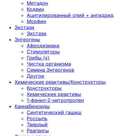
Метадон
Кодеин
Ацитилированный опий + ангидрид
Морфин
Экстази
Экстази
Энтеогены
Афродизиаки
Стимуляторы
Грибы (х)
Чистка организма
Семена Энтеогенов
Другое
Химические реактивы/Конструкторы
Конструкторы
Химические реактивы
1-фенил-2-нитропропен
Каннабиноиды
Синтетический гашиш
Россыпь
Твердый
Реагенты