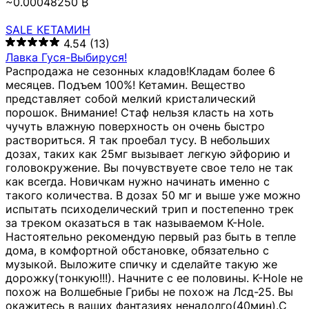
~0.00048250 ₿
SALE КЕТАМИН
4.54
(13)
Лавка Гуся-Выбируся!
Распродажа не сезонных кладов!Кладам более 6
месяцев. Подъем 100%! Кетамин. Вещество
представляет собой мелкий кристалический
порошок. Внимание! Стаф нельзя класть на хоть
чучуть влажную поверхность он очень быстро
раствориться. Я так проебал тусу. В небольших
дозах, таких как 25мг вызывает легкую эйфорию и
головокружение. Вы почувствуете свое тело не так
как всегда. Новичкам нужно начинать именно с
такого количества. В дозах 50 мг и выше уже можно
испытать психоделический трип и постепенно трек
за треком оказаться в так называемом К-Hole.
Настоятельно рекомендую первый раз быть в тепле
дома, в комфортной обстановке, обязательно с
музыкой. Выложите спичку и сделайте такую же
дорожку(тонкую!!!). Начните с ее половины. K-Hole не
похож на Волшебные Грибы не похож на Лсд-25. Вы
окажитесь в ваших фантазиях ненадолго(40мин).С