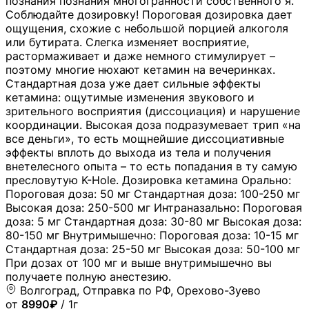
познания познания многогранности собственного я.
Соблюдайте дозировку! Пороговая дозировка дает
ощущения, схожие с небольшой порцией алкоголя
или бутирата. Слегка изменяет восприятие,
растормаживает и даже немного стимулирует –
поэтому многие нюхают кетамин на вечеринках.
Стандартная доза уже дает сильные эффекты
кетамина: ощутимые изменения звукового и
зрительного восприятия (диссоциация) и нарушение
координации. Высокая доза подразумевает трип «на
все деньги», то есть мощнейшие диссоциативные
эффекты вплоть до выхода из тела и получения
внетелесного опыта – то есть попадания в ту самую
пресловутую K-Hole. Дозировка кетамина Орально:
Пороговая доза: 50 мг Стандартная доза: 100-250 мг
Высокая доза: 250-500 мг Интраназально: Пороговая
доза: 5 мг Стандартная доза: 30-80 мг Высокая доза:
80-150 мг Внутримышечно: Пороговая доза: 10-15 мг
Стандартная доза: 25-50 мг Высокая доза: 50-100 мг
При дозах от 100 мг и выше внутримышечно вы
получаете полную анестезию.
Волгоград, Отправка по РФ, Орехово-Зуево
от
8990₽
/ 1г