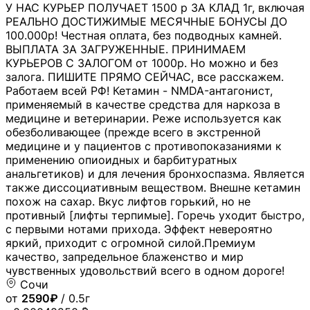
У НАС КУРЬЕР ПОЛУЧАЕТ 1500 р ЗА КЛАД 1г, включая
РЕАЛЬНО ДОСТИЖИМЫЕ МЕСЯЧНЫЕ БОНУСЫ ДО
100.000р! Честная оплата, без подводных камней.
ВЫПЛАТА ЗА ЗАГРУЖЕННЫЕ. ПРИНИМАЕМ
КУРЬЕРОВ С ЗАЛОГОМ от 1000р. Но можно и без
залога. ПИШИТЕ ПРЯМО СЕЙЧАС, все расскажем.
Работаем всей РФ! Кетамин - NMDA-антагонист,
применяемый в качестве средства для наркоза в
медицине и ветеринарии. Реже используется как
обезболивающее (прежде всего в экстренной
медицине и у пациентов с противопоказаниями к
применению опиоидных и барбитуратных
анальгетиков) и для лечения бронхоспазма. Является
также диссоциативным веществом. Внешне кетамин
похож на сахар. Вкус лифтов горький, но не
противный [лифты терпимые]. Горечь уходит быстро,
с первыми нотами прихода. Эффект невероятно
яркий, приходит с огромной силой.Премиум
качество, запредельное блаженство и мир
чувственных удовольствий всего в одном дороге!
Сочи
от
2590₽
/ 0.5г