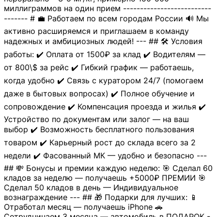
миллиграммов на один прием --------------------------
------- # 💼 Работаем по всем городам России 🔊 Мы
активно расширяемся и приглашаем в команду
надежных и амбициозных людей! --- ## 🛠 Условия
работы: ✔️ Оплата от 1500₽ за клад ✔️ Водителям —
от 800\$ за рейс ✔️ Гибкий график — работаешь,
когда удобно ✔️ Связь с куратором 24/7 (помогаем
даже в бытовых вопросах) ✔️ Полное обучение и
сопровождение ✔️ Компенсация проезда и жилья ✔️
Устройство по документам или залог — на ваш
выбор ✔️ Возможность бесплатного пользования
товаром ✔️ Карьерный рост до склада всего за 2
недели ✔️ Фасованный МК — удобно и безопасно ---
## 💸 Бонусы и премии каждую неделю: 🎯 Сделал 60
кладов за неделю — получаешь +5000₽ ПРЕМИИ 🎯
Сделал 50 кладов в день — Индивидуальное
вознаграждение --- ## 🎁 Подарки для лучших: 📱
Отработал месяц — получаешь iPhone 🚗
Сотрудничаем 3 месяца — автомобиль в ПОДАРОК -