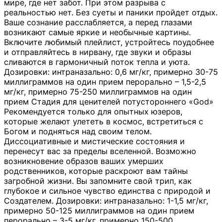
мире, где нет забот. При этом разрыва с
реальностью нет. Без суеты и паники пройдет отдых.
Ваше сознание расслабляется, а перед глазами
возникают самые яркие и необычные картины.
Включите любимый плейлист, устройтесь поудобнее
и отправляйтесь в нирвану, где звуки и образы
сливаются в гармоничный поток тепла и уюта.
Дозировки: интраназально: 0,6 мг/кг, примерно 30-75
миллиграммов на один прием перорально – 1,5-2,5
мг/кг, примерно 75-250 миллиграммов на один
прием Стадия для ценителей потустороннего «God»
Рекомендуется только для опытных юзеров,
которые желают улететь в космос, встретиться с
Богом и подняться над своим телом.
Диссоциативные и мистические состояния и
перенесут вас за пределы вселенной. Возможно
возникновение образов ваших умерших
родственников, которые раскроют вам тайны
загробной жизни. Вы запомните свой трип, как
глубокое и сильное чувство единства с природой и
Создателем. Дозировки: интраназально: 1-1,5 мг/кг,
примерно 50-125 миллиграммов на один прием
перорально – 3-5 мг/кг, примерно 150-500