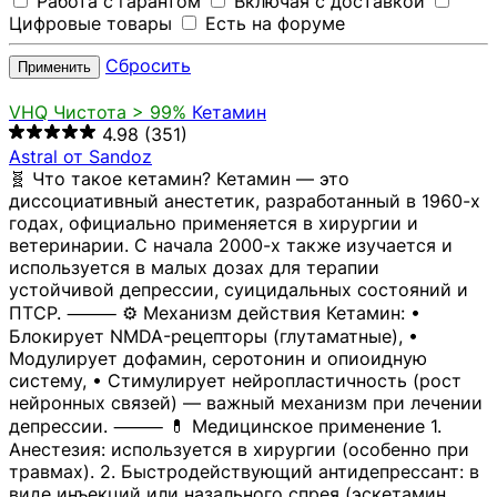
Работа с гарантом
Включая с доставкой
Цифровые товары
Есть на форуме
Сбросить
Применить
VHQ
Чистота > 99%
Кетамин
4.98
(351)
Astral от Sandoz
🧬 Что такое кетамин? Кетамин — это
диссоциативный анестетик, разработанный в 1960-х
годах, официально применяется в хирургии и
ветеринарии. С начала 2000-х также изучается и
используется в малых дозах для терапии
устойчивой депрессии, суицидальных состояний и
ПТСР. ⸻ ⚙️ Механизм действия Кетамин: •
Блокирует NMDA-рецепторы (глутаматные), •
Модулирует дофамин, серотонин и опиоидную
систему, • Стимулирует нейропластичность (рост
нейронных связей) — важный механизм при лечении
депрессии. ⸻ 💊 Медицинское применение 1.
Анестезия: используется в хирургии (особенно при
травмах). 2. Быстродействующий антидепрессант: в
виде инъекций или назального спрея (эскетамин,