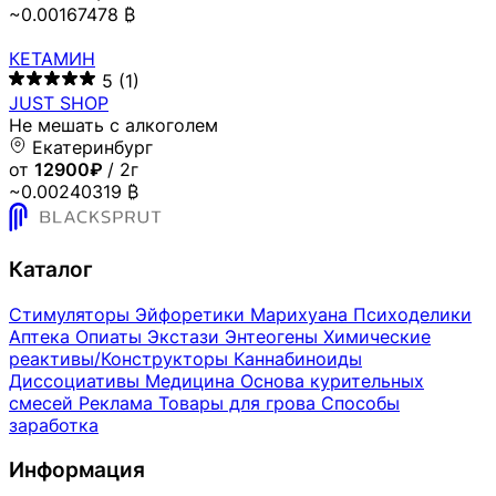
~0.00167478 ₿
КЕТАМИН
5
(1)
JUST SHOP
Не мешать с алкоголем
Екатеринбург
от
12900₽
/ 2г
~0.00240319 ₿
Каталог
Стимуляторы
Эйфоретики
Марихуана
Психоделики
Аптека
Опиаты
Экстази
Энтеогены
Химические
реактивы/Конструкторы
Каннабиноиды
Диссоциативы
Медицина
Основа курительных
смесей
Реклама
Товары для грова
Способы
заработка
Информация