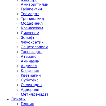
Амитриптилин
Габапентин
Трамадол
Тропикамид
Модафинил
Клоназепам
Диазепам
Золофт
Флуоксетин
Эсциталопрам
Тапентадол
Атаракс
Аминазин
Андипал
Клофелин
Кветиапин
Субутекс
Оксикодон
Аддералл
Метилфенидат
Опиаты
Героин