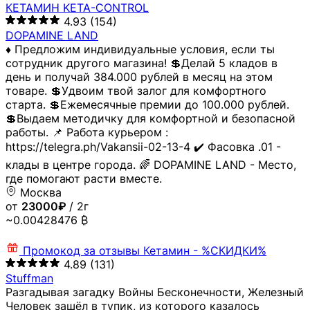
КЕТАМИН KETA-CONTROL
4.93
(154)
DOPAMINE LAND
♦️ Предложим индивидуальные условия, если ты
сотрудник другого магазина! 💲Делай 5 кладов в
день и получай 384.000 рублей в месяц на этом
товаре. 💲Удвоим твой залог для комфортного
старта. 💲Ежемесячные премии до 100.000 рублей.
💲Выдаем методичку для комфортной и безопасной
работы. 📌 Работа курьером :
https://telegra.ph/Vakansii-02-13-4 ✔️ Фасовка .01 -
клады в центре города. 🌈 DOPAMINE LAND - Место,
где помогают расти вместе.
Москва
от
23000₽
/ 2г
~0.00428476 ₿
Промокод за отзывы
Кетамин - %СКИДКИ%
4.89
(131)
Stuffman
Разгадывая загадку Войны Бесконечности, Железный
Человек зашёл в тупик, из которого казалось