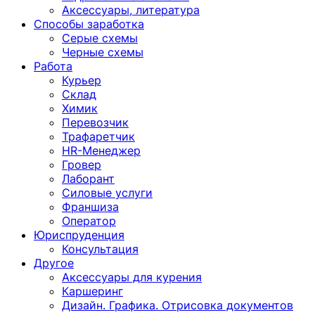
Аксессуары, литература
Способы заработка
Серые схемы
Черные схемы
Работа
Курьер
Склад
Химик
Перевозчик
Трафаретчик
HR-Менеджер
Гровер
Лаборант
Силовые услуги
Франшиза
Оператор
Юриспруденция
Консультация
Другoе
Аксессуары для курения
Каршеринг
Дизайн. Графика. Отрисовка документов