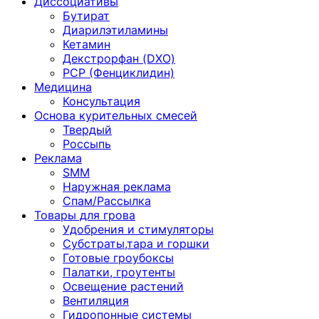
Диссоциативы
Бутират
Диарилэтиламины
Кетамин
Декстрорфан (DXO)
PCP (Фенциклидин)
Медицина
Консультация
Основа курительных смесей
Твердый
Россыпь
Реклама
SMM
Наружная реклама
Спам/Рассылка
Товары для грова
Удобрения и стимуляторы
Субстраты,тара и горшки
Готовые гроубоксы
Палатки, гроутенты
Освещение растений
Вентиляция
Гидропонные системы