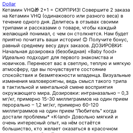
Dollar
Кетамин VHQ🎁 2+1 = СЮРПРИЗ! Совершите 2 заказа
на Кетамин VHQ (одинакового или разного веса) в
течение одного дня. Делитесь в отзывах своими
трипами и рассказами о товаре, чтобы каждый
желающий понимал, с чем он столкнется. Нам будет
приятно почитать ваши истории! 😊 Получите бонус,
равный среднему весу двух заказов. ДОЗИРОВКИ:
Начальная дозировка (безобидная) «Baby food»
Идеально подходит для первого знакомства и
новичков. Перенесет вас в светлую, теплую и мягкую
атмосферу, где вы почувствуете состояние
спокойствия и безмятежности младенца. Визуальные
изменения маловероятны, ведь смысл такого трипа
в тактильной и ментальной смене восприятия
окружающего мира. Дозировки: интраназально – 0,3
мг/кг, примерно 15-30 миллиграммов на один прием
перорально – 1,2 мг/кг, примерно 60-120
миллиграммов на один прием "Любитель" когда
достали проблемы* «K-land» Довольно мягкий и
очень интересный опыт, на нём остаётся
большиство, кто желает оказаться в красочном