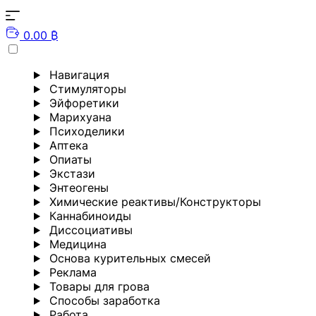
0.00 ₿
Навигация
Стимуляторы
Эйфоретики
Марихуана
Психоделики
Аптека
Опиаты
Экстази
Энтеогены
Химические реактивы/Конструкторы
Каннабиноиды
Диссоциативы
Медицина
Основа курительных смесей
Реклама
Товары для грова
Способы заработка
Работа