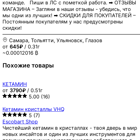
команде. Пиши в ЛС с пометкой работа. ➡ ОТЗЫВЫ
МАГАЗИНА – Загляни в наши отзывы - убедись, что
мы одни из лучших! ➡ СКИДКИ ДЛЯ ПОКУПАТЕЛЕЙ –
Постоянным покупателям у нас предусмотрены
скидки!
―――――――――――――――――――――――――――
Самара, Тольятти, Ульяновск, Глазов
от
645₽
/ 0.31г
~0.00012016 ₿
Похожие товары
КЕТАМИН
от
3790₽
/ 0.51г
5.00
(16)
Кетамин кристаллы VHQ
5
(7)
Escobart Shop
Чистейший кетамин в кристаллах - твоя дверь в мир
новых инсайтов и один из лучших инструментов для