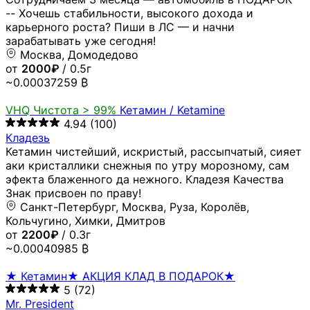
-- Хочешь стабильности, высокого дохода и
карьерного роста? Пиши в ЛС — и начни
зарабатывать уже сегодня!
Москва, Домодедово
от
2000₽
/ 0.5г
~0.00037259 ₿
VHQ
Чистота > 99%
Кетамин / Ketamine
4.94
(100)
Кладезь
Кетамин чистейший, искристый, рассыпчатый, сияет
аки кристаллики снежныя по утру морозному, сам
эфекта блаженного да нежного. Кладезя Качества
Знак присвоен по праву!
Санкт-Петербург, Москва, Руза, Королёв,
Кольчугино, Химки, Дмитров
от
2200₽
/ 0.3г
~0.00040985 ₿
★ Кетамин★ АКЦИЯ КЛАД В ПОДАРОК★
5
(72)
Mr. President