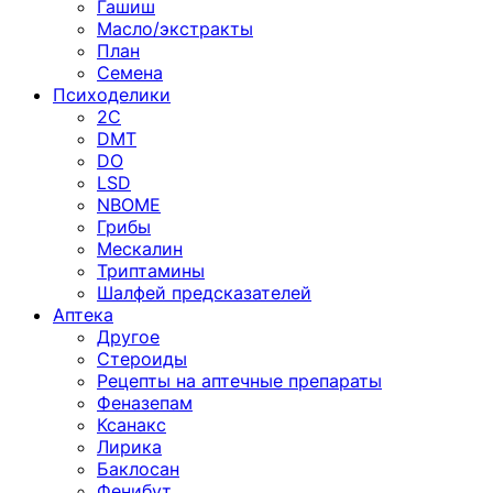
Гашиш
Масло/экстракты
План
Семена
Психоделики
2C
DMT
DO
LSD
NBOME
Грибы
Мескалин
Триптамины
Шалфей предсказателей
Аптека
Другое
Стероиды
Рецепты на аптечные препараты
Феназепам
Ксанакс
Лирика
Баклосан
Фенибут