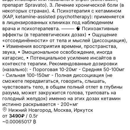
препарат Spravato). 3. Лечение хронической боли (в
некоторых странах). 4. Психотерапия с кетамином
(KAP, ketamine-assisted psychotherapy): применяется
в лицензированных клиниках под наблюдением
врача и психотерапевта. ⸻ 🧠 Психоактивные
эффекты (в терапевтических дозах) • Ощущение
«отсоединённости» от тела и мыслей (диссоциация),
• Изменения восприятия времени, пространства,
звука, • Эмоциональное освобождение, иногда
катарсис, • Потенциальное усиление инсайтов в
контексте терапии. Рекомендованные дозировки
(назально): - Пороговая 10-20мг - Средняя 50-100мг
- Сильная 100-150мг - Полная диссоциация (не
сможете передвигаться, говорить, слышать,
чувствовать тело, в общем полный отлет в глубины
разума, может закружится голова, триповать на
голодный желудок) именно на этих дозах кетамин
истинно раскрывается - 200+мг
Нижний Новгород, Москва, Иркутск
от
3490₽
/ 0.5г
~0.00065017 ₿