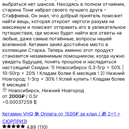
выбраться нет шансов. Находясь в полном отчаянии,
старина Тони набрал своего лучшего друга –
Стаффмена. Он знал, что добрый приятель поможет
найти вещь, которая откроет чертоги разума на
максимум и поможет отправить его в увлекательное
путешествие, где можно будет найти все ответы на
любые, даже самые потаённые, вопросы нашей
вселенной. Кетамин занял достойное место в
коллекции Старка. Теперь именно этот продукт
становится незаменимым помощником, когда нужно
увидеть будущее, понять прошлое и насладиться
настоящим! Скидки: 1) Новосибирск 0.3-5гр = 50% |
10-50гр = 20% ! Кладам более 6 месяцев ! 2) Нижний
Новгород: 1-3гр = 30% ! Успей купить ! Кладам более
6 месяцев !
Новосибирск, Нижний Новгород
от
2000₽
/ 0.5г
~0.00037259 ₿
Кетамин VHQ 🛠 Оплата от 1500₽ за клад / 🎁 2+1 =
СЮРПРИЗ!
4.89
(110)