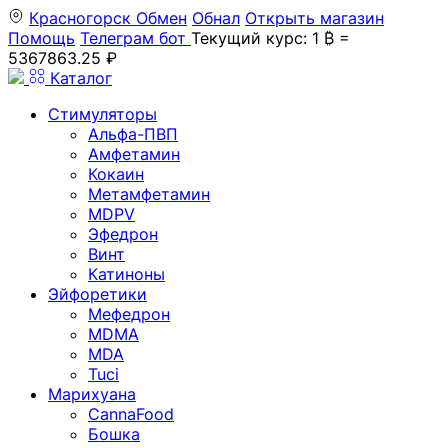
Красногорск
Обмен
Обнал
Открыть магазин
Помощь
Телеграм бот
Текущий курс: 1 ₿ =
5367863.25 ₽
Каталог
Стимуляторы
Альфа-ПВП
Амфетамин
Кокаин
Метамфетамин
MDPV
Эфедрон
Винт
Катиноны
Эйфоретики
Мефедрон
MDMA
MDA
Tuci
Марихуана
CannaFood
Бошка