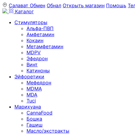
Салават
Обмен
Обнал
Открыть магазин
Помощь
Те
Каталог
Стимуляторы
Альфа-ПВП
Амфетамин
Кокаин
Метамфетамин
MDPV
Эфедрон
Винт
Катиноны
Эйфоретики
Мефедрон
MDMA
MDA
Tuci
Марихуана
CannaFood
Бошка
Гашиш
Масло/экстракты