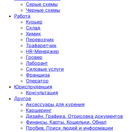
Серые схемы
Черные схемы
Работа
Курьер
Склад
Химик
Перевозчик
Трафаретчик
HR-Менеджер
Гровер
Лаборант
Силовые услуги
Франшиза
Оператор
Юриспруденция
Консультация
Другoе
Аксессуары для курения
Каршеринг
Дизайн. Графика. Отрисовка документов
Финансы. Карты. Кошельки. Обнал
Пробив. Поиск людей и информации