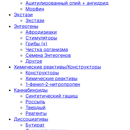
Ацитилированный опий + ангидрид
Морфин
Экстази
Экстази
Энтеогены
Афродизиаки
Стимуляторы
Грибы (х)
Чистка организма
Семена Энтеогенов
Другое
Химические реактивы/Конструкторы
Конструкторы
Химические реактивы
1-фенил-2-нитропропен
Каннабиноиды
Синтетический гашиш
Россыпь
Твердый
Реагенты
Диссоциативы
Бутират