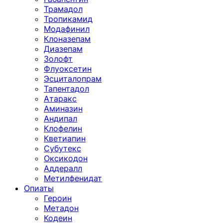
Трамадол
Тропикамид
Модафинил
Клоназепам
Диазепам
Золофт
Флуоксетин
Эсциталопрам
Тапентадол
Атаракс
Аминазин
Андипал
Клофелин
Кветиапин
Субутекс
Оксикодон
Аддералл
Метилфенидат
Опиаты
Героин
Метадон
Кодеин