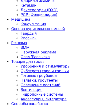
Диарилэтиламины
Кетамин
Декстрорфан (DXO)
PCP (Фенциклидин)
Медицина
Консультация
Основа курительных смесей
Твердый
Россыпь
Реклама
SMM
Наружная реклама
Спам/Рассылка
Товары для грова
Удобрения и стимуляторы
Субстраты,тара и горшки
Готовые гроубоксы
Палатки, гроутенты
Освещение растений
Вентиляция
Гидропонные системы
Аксессуары, литература
Способы заработка