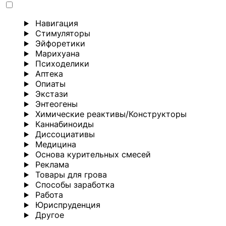
Навигация
Стимуляторы
Эйфоретики
Марихуана
Психоделики
Аптека
Опиаты
Экстази
Энтеогены
Химические реактивы/Конструкторы
Каннабиноиды
Диссоциативы
Медицина
Основа курительных смесей
Реклама
Товары для грова
Способы заработка
Работа
Юриспруденция
Другoе