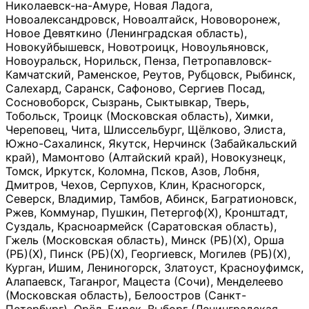
Николаевск-на-Амуре, Новая Ладога,
Новоалександровск, Новоалтайск, Нововоронеж,
Новое Девяткино (Ленинградская область),
Новокуйбышевск, Новотроицк, Новоульяновск,
Новоуральск, Норильск, Пенза, Петропавловск-
Камчатский, Раменское, Реутов, Рубцовск, Рыбинск,
Салехард, Саранск, Сафоново, Сергиев Посад,
Сосновоборск, Сызрань, Сыктывкар, Тверь,
Тобольск, Троицк (Московская область), Химки,
Череповец, Чита, Шлиссельбург, Щёлково, Элиста,
Южно-Сахалинск, Якутск, Нерчинск (Забайкальский
край), Мамонтово (Алтайский край), Новокузнецк,
Томск, Иркутск, Коломна, Псков, Азов, Лобня,
Дмитров, Чехов, Серпухов, Клин, Красногорск,
Северск, Владимир, Тамбов, Абинск, Багратионовск,
Ржев, Коммунар, Пушкин, Петергоф(Х), Кронштадт,
Суздаль, Красноармейск (Саратовская область),
Гжель (Московская область), Минск (РБ)(Х), Орша
(РБ)(Х), Пинск (РБ)(Х), Георгиевск, Могилев (РБ)(Х),
Курган, Ишим, Лениногорск, Златоуст, Красноуфимск,
Алапаевск, Таганрог, Мацеста (Сочи), Менделеево
(Московская область), Белоостров (Санкт-