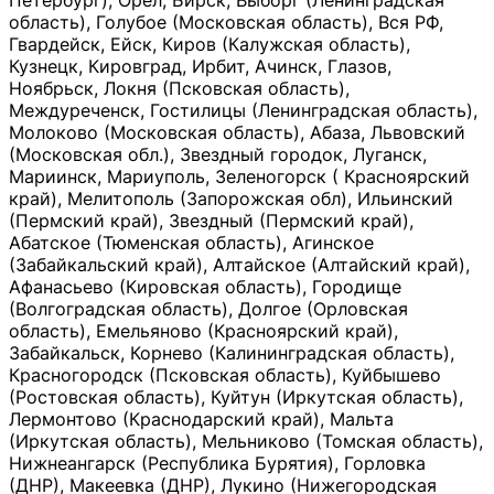
Петербург), Орёл, Бирск, Выборг (Ленинградская
область), Голубое (Московская область), Вся РФ,
Гвардейск, Ейск, Киров (Калужская область),
Кузнецк, Кировград, Ирбит, Ачинск, Глазов,
Ноябрьск, Локня (Псковская область),
Междуреченск, Гостилицы (Ленинградская область),
Молоково (Московская область), Абаза, Львовский
(Московская обл.), Звездный городок, Луганск,
Мариинск, Мариуполь, Зеленогорск ( Красноярский
край), Мелитополь (Запорожская обл), Ильинский
(Пермский край), Звездный (Пермский край),
Абатское (Тюменская область), Агинское
(Забайкальский край), Алтайское (Алтайский край),
Афанасьево (Кировская область), Городище
(Волгоградская область), Долгое (Орловская
область), Емельяново (Красноярский край),
Забайкальск, Корнево (Калининградская область),
Красногородск (Псковская область), Куйбышево
(Ростовская область), Куйтун (Иркутская область),
Лермонтово (Краснодарский край), Мальта
(Иркутская область), Мельниково (Томская область),
Нижнеангарск (Республика Бурятия), Горловка
(ДНР), Макеевка (ДНР), Лукино (Нижегородская