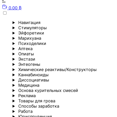
0.00 ₿
Навигация
Стимуляторы
Эйфоретики
Марихуана
Психоделики
Аптека
Опиаты
Экстази
Энтеогены
Химические реактивы/Конструкторы
Каннабиноиды
Диссоциативы
Медицина
Основа курительных смесей
Реклама
Товары для грова
Способы заработка
Работа
Юриспруденция