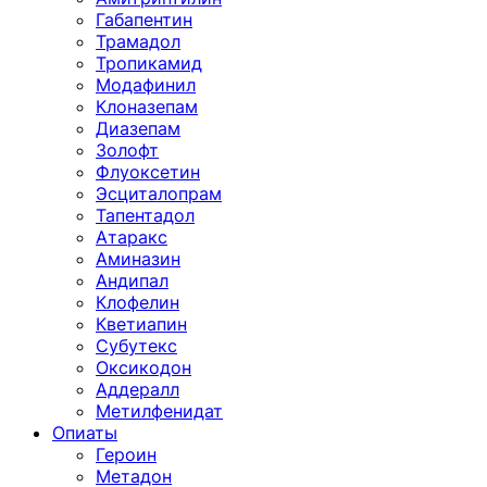
Габапентин
Трамадол
Тропикамид
Модафинил
Клоназепам
Диазепам
Золофт
Флуоксетин
Эсциталопрам
Тапентадол
Атаракс
Аминазин
Андипал
Клофелин
Кветиапин
Субутекс
Оксикодон
Аддералл
Метилфенидат
Опиаты
Героин
Метадон