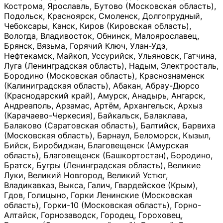
Кострома, Ярославль, Бутово (Московская область),
Подольск, Красноярск, Смоленск, Долгопрудный,
Чебоксары, Канск, Киров (Кировская область),
Вологда, Владивосток, Обнинск, Малоярославец,
Брянск, Вязьма, Горячий Ключ, Улан-Удэ,
Нефтекамск, Майкоп, Уссурийск, Ульяновск, Гатчина,
Луга (Ленинградская область), Надым, Электросталь,
Бородино (Московская область), Краснознаменск
(Калиниградская область), Абакан, Абрау-Дюрсо
(Краснодарский край), Амурск, Анадырь, Ангарск,
Андреаполь, Арзамас, Артём, Архангельск, Архыз
(Карачаево-Черкесия), Байкальск, Балаклава,
Балаково (Саратовская область), Балтийск, Барвиха
(Московская область), Барнаул, Беломорск, Кызыл,
Бийск, Биробиджан, Благовещенск (Амурская
область), Благовещенск (Башкортостан), Бородино,
Братск, Бугры (Ленинградская область), Великие
Луки, Великий Новгород, Великий Устюг,
Владикавказ, Выкса, Галич, Гвардейское (Крым),
Гдов, Голицыно, Горки Ленинские (Московская
область), Горки-10 (Московская область), Горно-
Алтайск, Горнозаводск, Городец, Гороховец,