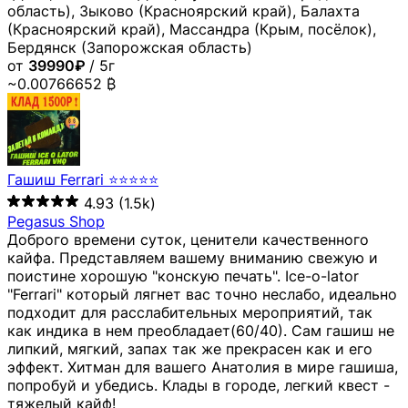
область), Зыково (Красноярский край), Балахта
(Красноярский край), Массандра (Крым, посёлок),
Бердянск (Запорожская область)
от
39990₽
/ 5г
~0.00766652 ₿
Гашиш Ferrari ⭐⭐⭐⭐⭐
4.93
(1.5k)
Pegasus Shop
Доброго времени суток, ценители качественного
кайфа. Представляем вашему вниманию свежую и
поистине хорошую "конскую печать". Ice-o-lator
"Ferrari" который лягнет вас точно неслабо, идеально
подходит для расслабительных мероприятий, так
как индика в нем преобладает(60/40). Сам гашиш не
липкий, мягкий, запах так же прекрасен как и его
эффект. Хитман для вашего Анатолия в мире гашиша,
попробуй и убедись. Клады в городе, легкий квест -
тяжелый кайф!