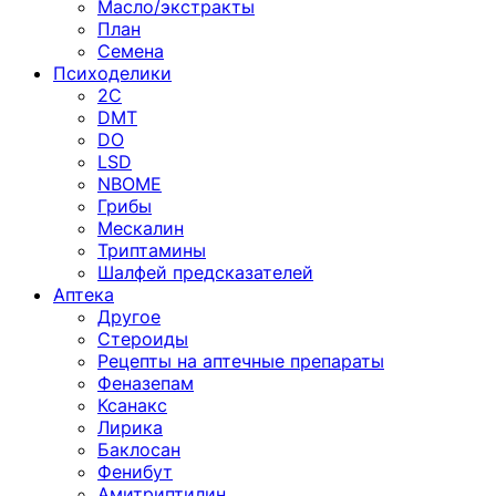
Масло/экстракты
План
Семена
Психоделики
2C
DMT
DO
LSD
NBOME
Грибы
Мескалин
Триптамины
Шалфей предсказателей
Аптека
Другое
Стероиды
Рецепты на аптечные препараты
Феназепам
Ксанакс
Лирика
Баклосан
Фенибут
Амитриптилин