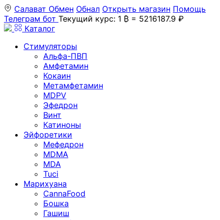
Салават
Обмен
Обнал
Открыть магазин
Помощь
Телеграм бот
Текущий курс: 1 ₿ = 5216187.9 ₽
Каталог
Стимуляторы
Альфа-ПВП
Амфетамин
Кокаин
Метамфетамин
MDPV
Эфедрон
Винт
Катиноны
Эйфоретики
Мефедрон
MDMA
MDA
Tuci
Марихуана
CannaFood
Бошка
Гашиш