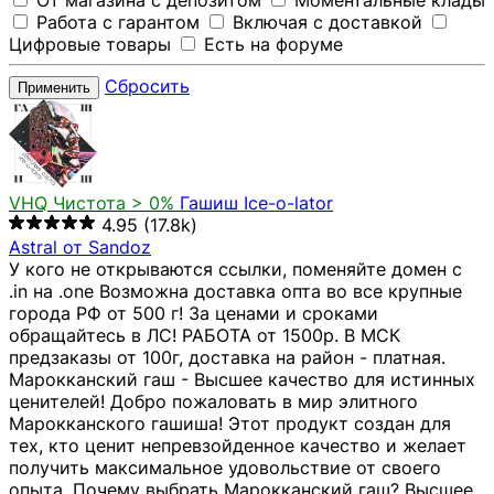
От магазина с депозитом
Моментальные клады
Работа с гарантом
Включая с доставкой
Цифровые товары
Есть на форуме
Сбросить
Применить
VHQ
Чистота > 0%
Гашиш Ice-o-lator
4.95
(17.8k)
Astral от Sandoz
У кого не открываются ссылки, поменяйте домен с
.in на .one Возможна доставка опта во все крупные
города РФ от 500 г! За ценами и сроками
обращайтесь в ЛС! РАБОТА от 1500р. В МСК
предзаказы от 100г, доставка на район - платная.
Марокканский гаш - Высшее качество для истинных
ценителей! Добро пожаловать в мир элитного
Марокканского гашиша! Этот продукт создан для
тех, кто ценит непревзойденное качество и желает
получить максимальное удовольствие от своего
опыта. Почему выбрать Марокканский гаш? Высшее