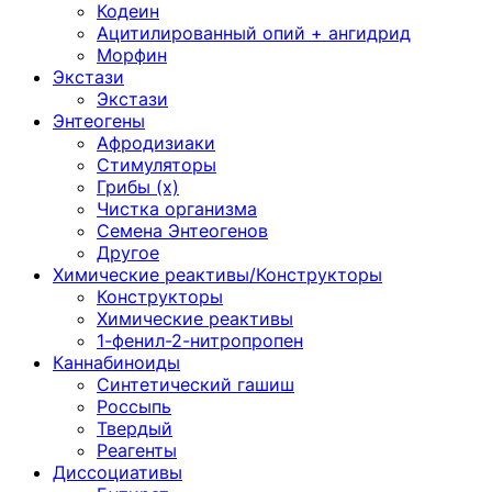
Кодеин
Ацитилированный опий + ангидрид
Морфин
Экстази
Экстази
Энтеогены
Афродизиаки
Стимуляторы
Грибы (х)
Чистка организма
Семена Энтеогенов
Другое
Химические реактивы/Конструкторы
Конструкторы
Химические реактивы
1-фенил-2-нитропропен
Каннабиноиды
Синтетический гашиш
Россыпь
Твердый
Реагенты
Диссоциативы