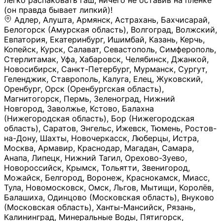
легко распаковать гаш, ничего не оставив на плёнке
(он правда бывает липкий)!
Адлер, Алушта, Армянск, Астрахань, Бахчисарай,
Белогорск (Амурская область), Волгоград, Волжский,
Евпатория, Екатеринбург, Ишимбай, Казань, Керчь,
Копейск, Курск, Салават, Севастополь, Симферополь,
Стерлитамак, Уфа, Хабаровск, Челябинск, Джанкой,
Новосибирск, Санкт-Петербург, Мурманск, Сургут,
Геленджик, Ставрополь, Калуга, Елец, Жуковский,
Оренбург, Орск (Оренбургская область),
Магнитогорск, Пермь, Зеленоград, Нижний
Новгород, Заволжье, Кстово, Балахна
(Нижегородская область), Бор (Нижегородская
область), Саратов, Энгельс, Ижевск, Тюмень, Ростов-
на-Дону, Шахты, Новочеркасск, Люберцы, Истра,
Москва, Армавир, Краснодар, Магадан, Самара,
Анапа, Липецк, Нижний Тагил, Орехово-Зуево,
Новороссийск, Крымск, Тольятти, Звенигород,
Можайск, Белгород, Воронеж, Краснокамск, Миасс,
Тула, Новомосковск, Омск, Льгов, Мытищи, Королёв,
Балашиха, Одинцово (Московская область), Внуково
(Московская область), Ханты-Мансийск, Рязань,
Калининград, Минеральные Воды, Пятигорск,