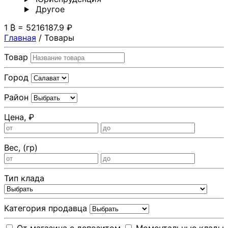
Другoе
1 ₿ = 5216187.9 ₽
Главная
/
Товары
Товар
Город
Район
Цена, ₽
Вес, (гр)
Тип клада
Категория продавца