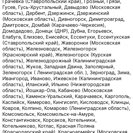
Грачевка (Ставропольский край), Грозный, Грязи,
Гусев, Гусь-Хрустальный, Давыдово (Московская
область), Дербент, Дзержинск, Дзержинский
(Московская область), Дивногорск, Димитровград,
Дмитровск, Домбай (Карачаево-Черкесия),
Домодедово, Донецк (ДНР), Дубна, Егорьевск,
Елабуга, Елизово, Енисейск, Ессентуки, Ессентукская
(Ставропольский край), Жаворонки (Московская
область), Железноводск, Железногорск
(Красноярский край), Железногорск (Курская
область), Железнодорожный (Калининградская
область), Жуков, Западная Двина, Заполярный,
Зеленогорск ( Ленинградская обл. ), Зерноград, Зима,
Ивангород, Иваново, Ижевское (Калининградская
область), Иланский, Ильино (Нижегородская
область), Йошкар-Ола, Кабаново (Московская
область), Каменск-Уральский, Карачаевск, Каргополь,
Каспийск, Кемерово, Кингисепп, Кисловодск, Клинцы,
Ковров, Колпино, Комарово (Ленинградская область),
Комсомольск, Комсомольск-на-Амуре,
Константиновск, Корсаков, Котельники,
Котельниково, Котлас, Красная Поляна
(Краснодарский край), Красноармейск (Московская