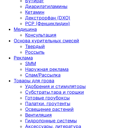
Бутират
Диарилэтиламины
Кетамин
Декстрорфан (DXO)
PCP (Фенциклидин)
Медицина
Консультация
Основа курительных смесей
Твердый
Россыпь
Реклама
SMM
Наружная реклама
Спам/Рассылка
Товары для грова
Удобрения и стимуляторы
Субстраты,тара и горшки
Готовые гроубоксы
Палатки, гроутенты
Освещение растений
Вентиляция
Гидропонные системы
Аксессуары, литература