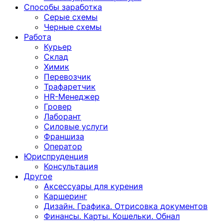
Способы заработка
Серые схемы
Черные схемы
Работа
Курьер
Склад
Химик
Перевозчик
Трафаретчик
HR-Менеджер
Гровер
Лаборант
Силовые услуги
Франшиза
Оператор
Юриспруденция
Консультация
Другoе
Аксессуары для курения
Каршеринг
Дизайн. Графика. Отрисовка документов
Финансы. Карты. Кошельки. Обнал