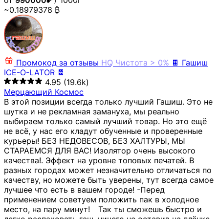
от
990000₽
/ 1000г
~0.18979378 ₿
Промокод за отзывы
HQ
Чистота > 0%
🍫 Гашиш
ICE-O-LATOR 🍫
4.95
(19.6k)
Мерцающий Космос
В этой позиции всегда только лучший Гашиш. Это не
шутка и не рекламная замануха, мы реально
выбираем только самый лучший товар. Но это ещё
не всё, у нас его кладут обученные и проверенные
курьеры! БЕЗ НЕДОВЕСОВ, БЕЗ ХАЛТУРЫ, МЫ
СТАРАЕМСЯ ДЛЯ ВАС! Изолятор очень высокого
качества!. Эффект на уровне топовых печатей. В
разных городах может незначительно отличаться по
качеству, но можете быть уверены, тут всегда самое
лучшее что есть в вашем городе! -Перед
применением советуем положить пак в холодное
место, на пару минут!⠀ Так ты сможешь быстро и