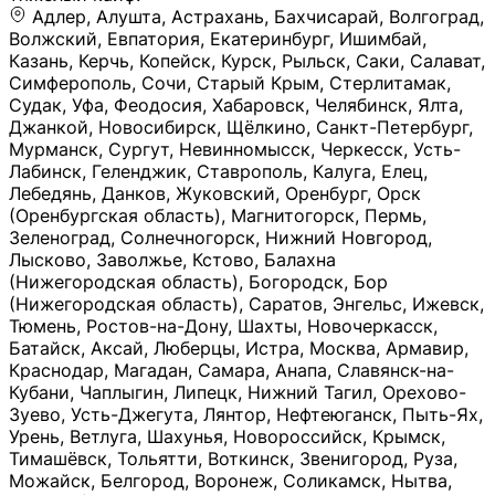
Адлер, Алушта, Астрахань, Бахчисарай, Волгоград, Волжский, Евпатория, Екатеринбург, Ишимбай, Казань, Керчь, Копейск, Курск, Рыльск, Саки, Салават, Симферополь, Сочи, Старый Крым, Стерлитамак, Судак, Уфа, Феодосия, Хабаровск, Челябинск, Ялта, Джанкой, Новосибирск, Щёлкино, Санкт-Петербург, Мурманск, Сургут, Невинномысск, Черкесск, Усть-Лабинск, Геленджик, Ставрополь, Калуга, Елец, Лебедянь, Данков, Жуковский, Оренбург, Орск (Оренбургская область), Магнитогорск, Пермь, Зеленоград, Солнечногорск, Нижний Новгород, Лысково, Заволжье, Кстово, Балахна (Нижегородская область), Богородск, Бор (Нижегородская область), Саратов, Энгельс, Ижевск, Тюмень, Ростов-на-Дону, Шахты, Новочеркасск, Батайск, Аксай, Люберцы, Истра, Москва, Армавир, Краснодар, Магадан, Самара, Анапа, Славянск-на-Кубани, Чаплыгин, Липецк, Нижний Тагил, Орехово-Зуево, Усть-Джегута, Лянтор, Нефтеюганск, Пыть-Ях, Урень, Ветлуга, Шахунья, Новороссийск, Крымск, Тимашёвск, Тольятти, Воткинск, Звенигород, Руза, Можайск, Белгород, Воронеж, Соликамск, Нытва, Лысьва (Пермский край), Чусовой, Кунгур, Краснокамск, Миасс, Губаха, Тула, Новомосковск, Донской, Омск, Льгов, Мытищи, Королёв, Ивантеевка, Балашиха, Семилуки, Кудымкар, Старый Оскол, Оса (Пермский край), Одинцово (Московская область), Ханты-Мансийск, Лабинск, Темрюк, Курганинск, Белореченск (Краснодарский край), Алупкa, Губкин, Рязань, Калининград, Усть-Илимск, Фрязино, Минеральные Воды, Пятигорск, Кострома, Ярославль, Коркино, Верхняя Пышма, Подольск, Красноярск, Смоленск, Долгопрудный, Чебоксары, Калачинск, Канск, Киров (Кировская область), Вологда, Рославль, Владивосток, Обнинск, Балабаново (Калужская область), Малоярославец, Брянск, Видное, Ярцево, Вязьма, Гагарин, Приволжск, Фурманов, Чайковский, Кинешма, Горячий Ключ, Улан-Удэ, Туймазы, Дюртюли, Альметьевск, Нефтекамск, Хадыженск, Апшеронск, Майкоп, Уссурийск, Ульяновск, Гатчина, Луга (Ленинградская область), Надым, Ногинск, Электросталь, Железнодорожный (Московская область), Бутурлиновка, Кириллов, Краснознаменск (Калиниградская область), Мышкин, Томмот, Холм, Абакан, Абдулино, Агидель, Агрыз, Адыгейск, Азнакаево, Алатырь, Алдан, Алейск, Александров, Александровск, Алексеевка (Белгородская обл.), Алексин, Амурск, Анадырь, Ангарск, Андреаполь, Анжеро-Судженск, Анива, Апатиты, Арамиль, Ардон, Арзамас, Аркадак, Арсеньев, Артём, Артёмовский, Архангельск, Асбест, Асино, Аткарск, Ахтубинск, Аша, Бабаево (Вологодская область), Бавлы (Республика Татарстан), Байкальск, Бакал, Баксан, Балаклава, Балаково (Саратовская область), Балашов (Саратовская область), Балтийск, Барабинск, Барнаул, Барыш (Ульяновская область), Бежецк, Белая Калитва (Ростовская область), Белебей, Белогорск (Крым), Белозерск, Белокуриха, Беломорск, Белоозёрский (Московская область), Белорецк (Республика Башкортостан), Кызыл, Белоярский (Ханты-Мансийский АО), Бердск, Березники (Пермский край), Берёзовский (Кемеровская область), Берёзовский (Свердловская область), Беслан, Бийск, Бикин, Билибино, Биробиджан, Благовещенск (Амурская область), Благовещенск (Башкортостан), Бобров, Богородицк, Боготол, Богучар, Бокситогорск (Ленинградская область), Бологое (Тверская область), Болхов, Большой Камень (Приморский край), Борисоглебск (Воронежская область), Боровичи (Новгородская область), Боровск, Бородино, Братск, Бронницы (Московская область), Бугульма (Республика Татарстан), Бугуруслан (Оренбургская область), Буинск, Буй, Буйнакск, Валдай, Валуйки, Велиж, Великие Луки, Великий Новгород, Великий Устюг, Вельск, Венёв, Верещагино, Верхнеуральск, Верхний Уфалей, Верхняя Салда, Верхняя Тура, Весьегонск, Вилючинск, Вихоревка, Вичуга, Владикавказ, Волгодонск, Волгореченск, Володарск, Волосово, Волчанск, Вольск, Воркута, Ворсма, Всеволожск (Ленинградская область), Вуктыл, Выкса, Высоковск, Высоцк, Вытегра, Вышний Волочёк, Вяземский, Вязники, Вятские Поляны, Нея, Шилка, Гаврилов Посад, Гаврилов-Ям, Гай, Галич, Гдов, Голицыно, Горно-Алтайск, Горнозаводск, Горняк, Городец, Гороховец, Гремячинск, Грозный, Грязи, Грязовец, Губкинский, Гуково, Гулькевичи, Гурьевск (Калининградская область), Гурьевск (Кемеровская область), Гусев, Гусь-Хрустальный, Давлеканово, Далматово, Дальнегорск, Дегтярск, Дедовск, Демидов, Дербент, Десногорск, Дзержинск, Дзержинский (Московская область), Дивногорск, Димитровград, Дмитровск, Дно, Добрянка, Долинск, Домодедово, Донецк (ДНР), Дорогобуж, Дрезна, Дубна, Дудинка, Духовщина, Дятьково, Егорьевск, Елабуга, Елизово, Ельня (Будет изменено название), Емва, Енисейск, Ермолино, Ершов, Ессентуки, Ефремов, Железноводск, Железногорск (Красноярский край), Железногорск (Курская область), Железногорск-Илимский, Жигулёвск, Жиздра, Жирновск, Жуков, Жуковка, Заводоуковск, Заволжск, Задонск, Заинск, Заозёрный, Заозёрск, Западная Двина, Заполярный, Зарайск, Заречный (Пензенская область), Заречный (Свердловская область), Заринск, Звенигово, Зверево, Зеленогорск ( Ленинградская обл. ), Зеленоградск, Зеленодольск, Зеленокумск, Зерноград, Зима, Змеиногорск, Зубцов, Ивангород, Иваново, Ивдель, Избербаш, Изобильный, Иланский, Инза, Инкерман, Инта, Ипатово, Искитим, Йошкар-Ола, Кадников, Калач, Калач-на-Дону, Калининск, Калтан, Калязин, Камбарка, Каменка (Пензенская область), Каменногорск (Ленинградская область), Каменск-Уральский, Каменск-Шахтинский, Камень-на-Оби, Камешково, Камышин, Канаш, Кандалакша, Карабаново, Карабаш, Карачаевск, Каргат, Каргополь, Карпинск, Карталы, Касимов, Касли, Каспийск, Катав-Ивановск, Катайск, Качканар, Кашин, Кашира, Кемерово, Кемь, Кизел, Кизилюрт, Кизляр, Кимовск, Кимры, Кингисепп, Кинель, Киреевск, Киренск, Киржач, Кириши, Кирово-Чепецк, Кировск (Ленинградская область), Кировск (Мурманская область), Кирсанов, Киселёвск, Кисловодск, Климовск, Клинцы, Княгинино, Ковдор, Ковров, Когалым, Козельск, Козьмодемьянск, Кола, Кологрив, Колпашево, Колпино, Кольчугино, Комсомольск, Комсомольск-на-Амуре, Конаково, Кондопога, Кондрово, Константиновск, Кораблино, Кореновск, Корсаков, Коряжма, Костерёво, Костомукша, Котельники, Котельниково, Котельнич, Котлас, Котовск, Кохма, Красноармейск (Московская область), Краснозаводск, Краснознаменск (Московская область), Краснокаменск, Краснослободск (Волгоградская область), Краснотурьинск, Красноуральск, Красный Сулин, Кремёнки, Кропоткин, Кубинка, Кувшиново (Тверская область), Кудрово, Кулебаки, Кумертау, Курлово, Куровское, Куртамыш, Курчатов, Куса, Кушва, Кыштым, Лабытнанги, Лагань, Лаишево (Республика Татарстан), Лакинск, Лангепас, Лахденпохья, Ленинск-Кузнецкий, Ленск (Республика Саха), Лермонтов (Ставропольский край), Лесозаводск (Приморский край), Лесосибирск, Ливны (Орловская область), Ликино-Дулёво, Липки (Тульская область), Лиски (Воронежская область), Лихославль, Лодейное Поле, Ломоносов (Санкт-Петербург), Лосино-Петровский, Лукоянов, Луховицы, Лыткарино, Любань (Ленинградская область), Любим, Людиново, Магас, Майский, Макаров, Малая Вишера, Малгобек, Мамадыш, Мамоново, Мантурово, Маркс, Махачкала, Мглин, Мегион, Медвежьегорск, Медногорск, Медынь, Меленки, Мелеуз, Менделеевск, Мещовск, Микунь, Миллерово, Минусинск, Миньяр, Мирный (Архангельская область), Мирный (Якутия), Михайловка (Город), Михайловск (Свердловская область), Михайловск (Ставропольский край), Могоча, Можга, Моздок, Мончегорск, Морозовск, Моршанск, Мосальск, Муравленко, Мурино, Муром, Мценск, Мыски, Набережные Челны, Навашино (Нижегородская область), Назарово (Красноярский край), Назрань, Нальчик, Наро-Фоминск, Нарткала, Нарьян-Мар, Находка, Невель (Псковская область), Невельск, Невьянск, Нелидово (Тверская область), Неман, Нерехта (Костромская область), Нерюнгри, Нестеров, Нефтегорск (Самарская область), Нефтекумск, Нижневартовск, Нижнекамск (Республика Татарстан), Нижнеудинск, Нижние Серги, Нижний Ломов, Нижняя Тура, Николаевск-на-Амуре, Никольск (Вологодская область), Никольск (Пензенская область), Новая Ладога, Новая Ляля, Новоалександровск, Новоалтайск, Нововоронеж, Новодвинск, Новозыбков, Новокубанск, Новокуйбышевск, Новомичуринск, Новопавловск, Новоржев, Новосокольники, Новотроицк, Новоульяновск, Новоуральск, Новохопёрск, Новочебоксарск, Новошахтинск, Новый Оскол, Новый Уренгой, Норильск, Нурлат, Нягань, Нязепетровск, Няндома, Облучье, Обоянь, Озёрск (Калининградская область), Озёрск (Челябинская область), Озёры, Октябрьск (Самарская область), Октябрьский (Башкортостан), Окуловка (Новгородская область), Оленегорск, Олонец, Онега, Опочка, Осинники, Осташков, Остров, Острогожск, Отрадный, Оха, Павлово, Павловск (Воронежская область), Павловск (Санкт-Петербург), Павловский Посад, Партизанск, Певек, Пенза, Первоуральск, Перевоз, Пересвет, Переславль-Залесский, Пестово (Новгородская область), Петрозаводск, Петропавловск-Камчатский, Печоры, Пикалёво, Пионерский, Питкяранта, Плавск, Плёс, Подпорожье, Покачи, Покров, Покровск, Полесск, Полысаево, Полярные Зори, Полярный, Поронайск, Порхов, Похвистнево, Почеп, Починок, Пошехонье, Правдинск, Приморск (Калининградская область), Приморско-Ахтарск, Приозерск, Прокопьевск, Протвино, Прохладный, Пугачёв, Пудож, Пустошка, Пушкино, Пущино, Пыталово, Радужный (Владимирская область), Радужный (Ханты-Мансийский АО), Райчихинск, Раменское, Рассказово, Ревда, Реж, Реутов, Родники, Россошь, Ростов (Ярославская обл.), Рошаль, Ртищево, Рубцовск, Рузаевка, Рыбинск, Рыбное, Ряжск, Салехард, Сальск, Саранск, Сарапул, Саров, Сасово, Сатка, Сафоново, Саяногорск, Саянск, Светлогорск, Светлоград, Светлый, Светогорск (Ленинградская область), Свободный, Себеж, Северобайкальск, Северодвинск, Североуральск, Сегежа, Семикаракорск, Сенгилей, Серафимович, Сергач, Сергиев Посад, Сердобск, Сертолово (Ленинградская область), Сестрорецк (Ленинградская область), Сибай, Скопин, Славгород, Сланцы, Слободской, Слюдянка, Собинка, Советск (Кировская область), Советск (Калининградская область), Советск (Тульская область), Советская Гавань, Советский (Ханты-Мансийский АО), Сокол (Вологодская область), Солигалич, Соль-Илецк, Сольцы, Сортавала, Сосенский, Сосновоборск, Сосновый Бор (Ленинградская область), Сосногорск, Спас-Клепики, Спасск-Рязанский, С