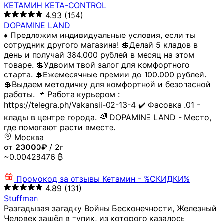
КЕТАМИН KETA-CONTROL
4.93
(154)
DOPAMINE LAND
♦️ Предложим индивидуальные условия, если ты
сотрудник другого магазина! 💲Делай 5 кладов в
день и получай 384.000 рублей в месяц на этом
товаре. 💲Удвоим твой залог для комфортного
старта. 💲Ежемесячные премии до 100.000 рублей.
💲Выдаем методичку для комфортной и безопасной
работы. 📌 Работа курьером :
https://telegra.ph/Vakansii-02-13-4 ✔️ Фасовка .01 -
клады в центре города. 🌈 DOPAMINE LAND - Место,
где помогают расти вместе.
Москва
от
23000₽
/ 2г
~0.00428476 ₿
Промокод за отзывы
Кетамин - %СКИДКИ%
4.89
(131)
Stuffman
Разгадывая загадку Войны Бесконечности, Железный
Человек зашёл в тупик, из которого казалось