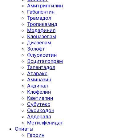
Амитриптилин
Габапентин
Трамадол
Тропикамид
Модафинил
Клоназепам
Диазепам
Золофт
Флуоксетин
Эсциталопрам
Тапентадол
Атаракс
Аминазин
Андипал
Клофелин
Кветиапин
Субутекс
Оксикодон
Аддералл
Метилфенидат
Опиаты
Героин