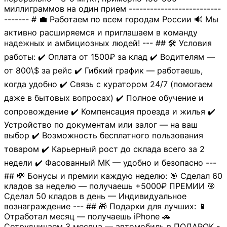
миллиграммов на один прием --------------------------
------- # 💼 Работаем по всем городам России 🔊 Мы
активно расширяемся и приглашаем в команду
надежных и амбициозных людей! --- ## 🛠 Условия
работы: ✔️ Оплата от 1500₽ за клад ✔️ Водителям —
от 800\$ за рейс ✔️ Гибкий график — работаешь,
когда удобно ✔️ Связь с куратором 24/7 (помогаем
даже в бытовых вопросах) ✔️ Полное обучение и
сопровождение ✔️ Компенсация проезда и жилья ✔️
Устройство по документам или залог — на ваш
выбор ✔️ Возможность бесплатного пользования
товаром ✔️ Карьерный рост до склада всего за 2
недели ✔️ Фасованный МК — удобно и безопасно ---
## 💸 Бонусы и премии каждую неделю: 🎯 Сделал 60
кладов за неделю — получаешь +5000₽ ПРЕМИИ 🎯
Сделал 50 кладов в день — Индивидуальное
вознаграждение --- ## 🎁 Подарки для лучших: 📱
Отработал месяц — получаешь iPhone 🚗
Сотрудничаем 3 месяца — автомобиль в ПОДАРОК -