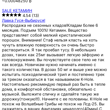
~0.00048250 ₿
SALE КЕТАМИН
4.54
(13)
Лавка Гуся-Выбируся!
Распродажа не сезонных кладов!Кладам более 6
месяцев. Подъем 100%! Кетамин. Вещество
представляет собой мелкий кристалический
порошок. Внимание! Стаф нельзя класть на хоть
чучуть влажную поверхность он очень быстро
раствориться. Я так проебал тусу. В небольших
дозах, таких как 25мг вызывает легкую эйфорию и
головокружение. Вы почувствуете свое тело не так
как всегда. Новичкам нужно начинать именно с
такого количества. В дозах 50 мг и выше уже можно
испытать психоделический трип и постепенно трек
за треком оказаться в так называемом К-Hole.
Настоятельно рекомендую первый раз быть в тепле
дома, в комфортной обстановке, обязательно с
музыкой. Выложите спичку и сделайте такую же
дорожку(тонкую!!!). Начните с ее половины. K-Hole не
похож на Волшебные Грибы не похож на Лсд-25. Вы
окажитесь в ваших фантазиях ненадолго(40мин).С