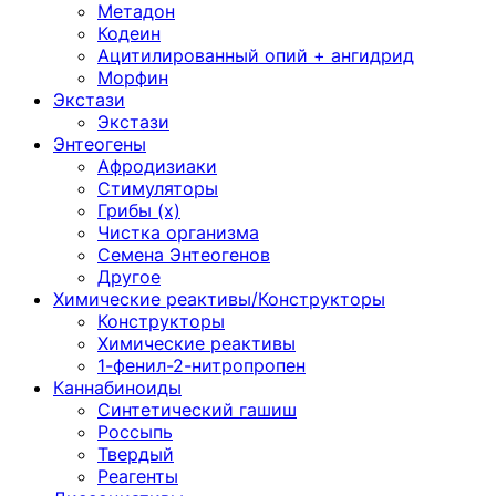
Метадон
Кодеин
Ацитилированный опий + ангидрид
Морфин
Экстази
Экстази
Энтеогены
Афродизиаки
Стимуляторы
Грибы (х)
Чистка организма
Семена Энтеогенов
Другое
Химические реактивы/Конструкторы
Конструкторы
Химические реактивы
1-фенил-2-нитропропен
Каннабиноиды
Синтетический гашиш
Россыпь
Твердый
Реагенты