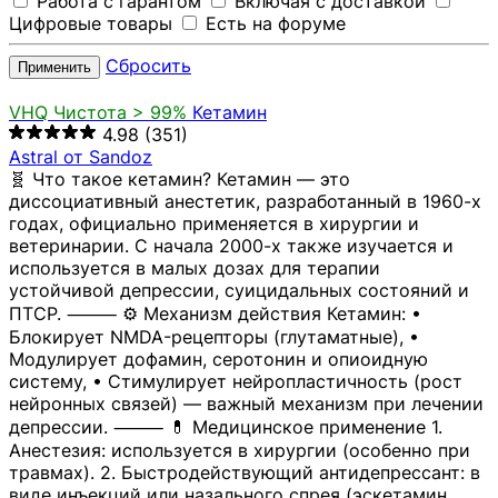
Работа с гарантом
Включая с доставкой
Цифровые товары
Есть на форуме
Сбросить
Применить
VHQ
Чистота > 99%
Кетамин
4.98
(351)
Astral от Sandoz
🧬 Что такое кетамин? Кетамин — это
диссоциативный анестетик, разработанный в 1960-х
годах, официально применяется в хирургии и
ветеринарии. С начала 2000-х также изучается и
используется в малых дозах для терапии
устойчивой депрессии, суицидальных состояний и
ПТСР. ⸻ ⚙️ Механизм действия Кетамин: •
Блокирует NMDA-рецепторы (глутаматные), •
Модулирует дофамин, серотонин и опиоидную
систему, • Стимулирует нейропластичность (рост
нейронных связей) — важный механизм при лечении
депрессии. ⸻ 💊 Медицинское применение 1.
Анестезия: используется в хирургии (особенно при
травмах). 2. Быстродействующий антидепрессант: в
виде инъекций или назального спрея (эскетамин,