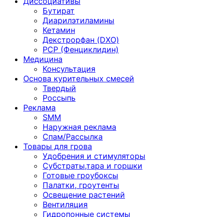
Диссоциативы
Бутират
Диарилэтиламины
Кетамин
Декстрорфан (DXO)
PCP (Фенциклидин)
Медицина
Консультация
Основа курительных смесей
Твердый
Россыпь
Реклама
SMM
Наружная реклама
Спам/Рассылка
Товары для грова
Удобрения и стимуляторы
Субстраты,тара и горшки
Готовые гроубоксы
Палатки, гроутенты
Освещение растений
Вентиляция
Гидропонные системы