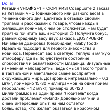
Dollar
Кетамин VHQ🎁 2+1 = СЮРПРИЗ! Совершите 2 заказа
на Кетамин VHQ (одинакового или разного веса) в
течение одного дня. Делитесь в отзывах своими
трипами и рассказами о товаре, чтобы каждый
желающий понимал, с чем он столкнется. Нам будет
приятно почитать ваши истории! 😊 Получите бонус,
равный среднему весу двух заказов. ДОЗИРОВКИ:
Начальная дозировка (безобидная) «Baby food»
Идеально подходит для первого знакомства и
новичков. Перенесет вас в светлую, теплую и мягкую
атмосферу, где вы почувствуете состояние
спокойствия и безмятежности младенца. Визуальные
изменения маловероятны, ведь смысл такого трипа
в тактильной и ментальной смене восприятия
окружающего мира. Дозировки: интраназально – 0,3
мг/кг, примерно 15-30 миллиграммов на один прием
перорально – 1,2 мг/кг, примерно 60-120
миллиграммов на один прием "Любитель" когда
достали проблемы* «K-land» Довольно мягкий и
очень интересный опыт, на нём остаётся
большиство, кто желает оказаться в красочном