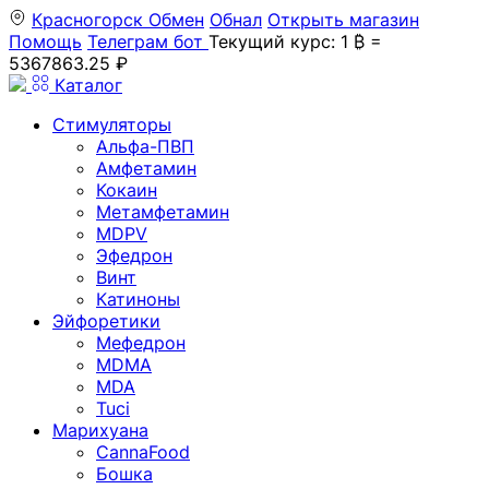
Красногорск
Обмен
Обнал
Открыть магазин
Помощь
Телеграм бот
Текущий курс: 1 ₿ =
5367863.25 ₽
Каталог
Стимуляторы
Альфа-ПВП
Амфетамин
Кокаин
Метамфетамин
MDPV
Эфедрон
Винт
Катиноны
Эйфоретики
Мефедрон
MDMA
MDA
Tuci
Марихуана
CannaFood
Бошка