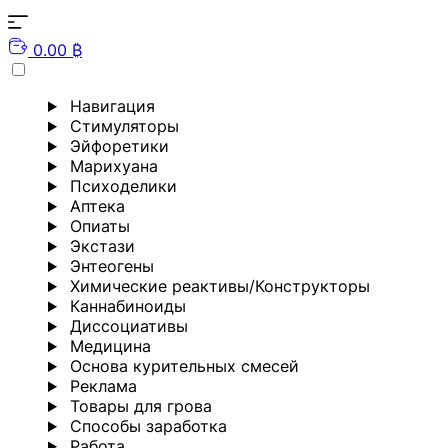
0.00 ₿
Навигация
Стимуляторы
Эйфоретики
Марихуана
Психоделики
Аптека
Опиаты
Экстази
Энтеогены
Химические реактивы/Конструкторы
Каннабиноиды
Диссоциативы
Медицина
Основа курительных смесей
Реклама
Товары для грова
Способы заработка
Работа