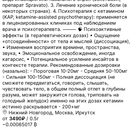
препарат Spravato). 3. Лечение хронической боли (в
некоторых странах). 4. Психотерапия с кетамином
(KAP, ketamine-assisted psychotherapy): применяется
в лицензированных клиниках под наблюдением
врача и психотерапевта. ⸻ 🧠 Психоактивные
эффекты (в терапевтических дозах) • Ощущение
«отсоединённости» от тела и мыслей (диссоциация),
• Изменения восприятия времени, пространства,
звука, • Эмоциональное освобождение, иногда
катарсис, • Потенциальное усиление инсайтов в
контексте терапии. Рекомендованные дозировки
(назально): - Пороговая 10-20мг - Средняя 50-100мг
- Сильная 100-150мг - Полная диссоциация (не
сможете передвигаться, говорить, слышать,
чувствовать тело, в общем полный отлет в глубины
разума, может закружится голова, триповать на
голодный желудок) именно на этих дозах кетамин
истинно раскрывается - 200+мг
Нижний Новгород, Москва, Иркутск
от
3490₽
/ 0.5г
~0.00065017 ₿