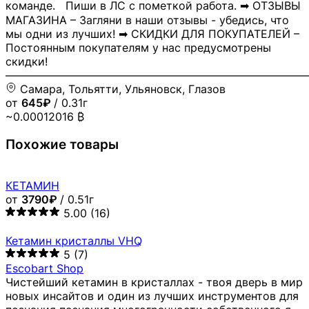
команде. Пиши в ЛС с пометкой работа. ➡ ОТЗЫВЫ
МАГАЗИНА – Загляни в наши отзывы - убедись, что
мы одни из лучших! ➡ СКИДКИ ДЛЯ ПОКУПАТЕЛЕЙ –
Постоянным покупателям у нас предусмотрены
скидки!
―――――――――――――――――――――――――――
Самара, Тольятти, Ульяновск, Глазов
от
645₽
/ 0.31г
~0.00012016 ₿
Похожие товары
КЕТАМИН
от
3790₽
/ 0.51г
5.00
(16)
Кетамин кристаллы VHQ
5
(7)
Escobart Shop
Чистейший кетамин в кристаллах - твоя дверь в мир
новых инсайтов и один из лучших инструментов для