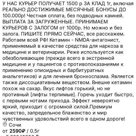
У НАС КУРЬЕР ПОЛУЧАЕТ 1500 р ЗА КЛАД 1г, включая
РЕАЛЬНО ДОСТИЖИМЫЕ МЕСЯЧНЫЕ БОНУСЫ ДО
100.000р! Честная оплата, без подводных камней.
ВЫПЛАТА ЗА ЗАГРУЖЕННЫЕ. ПРИНИМАЕМ
КУРЬЕРОВ С ЗАЛОГОМ от 1000р. Но можно и без
залога. ПИШИТЕ ПРЯМО СЕЙЧАС, все расскажем.
Работаем всей РФ! Кетамин - NMDA-антагонист,
применяемый в качестве средства для наркоза в
медицине и ветеринарии. Реже используется как
обезболивающее (прежде всего в экстренной
медицине и у пациентов с противопоказаниями к
применению опиоидных и барбитуратных
анальгетиков) и для лечения бронхоспазма. Является
также диссоциативным веществом. Внешне кетамин
похож на сахар. Вкус лифтов горький, но не
противный [лифты терпимые]. Горечь уходит быстро,
с первыми нотами прихода. Эффект невероятно
яркий, приходит с огромной силой.Премиум
качество, запредельное блаженство и мир
чувственных удовольствий всего в одном дороге!
Сочи
от
2590₽
/ 0.5г