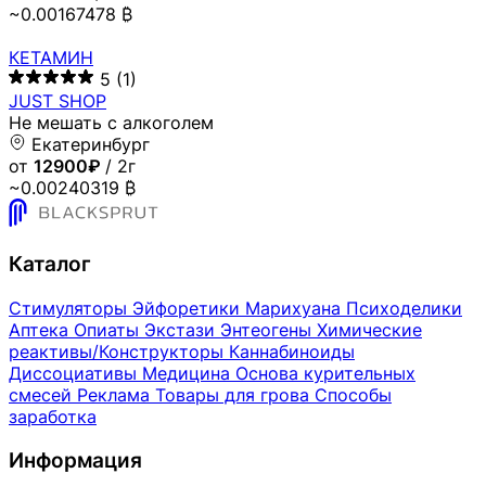
~0.00167478 ₿
КЕТАМИН
5
(1)
JUST SHOP
Не мешать с алкоголем
Екатеринбург
от
12900₽
/ 2г
~0.00240319 ₿
Каталог
Стимуляторы
Эйфоретики
Марихуана
Психоделики
Аптека
Опиаты
Экстази
Энтеогены
Химические
реактивы/Конструкторы
Каннабиноиды
Диссоциативы
Медицина
Основа курительных
смесей
Реклама
Товары для грова
Способы
заработка
Информация