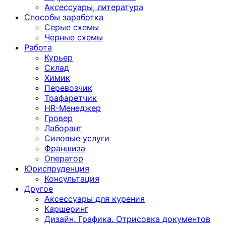
Аксессуары, литература
Способы заработка
Серые схемы
Черные схемы
Работа
Курьер
Склад
Химик
Перевозчик
Трафаретчик
HR-Менеджер
Гровер
Лаборант
Силовые услуги
Франшиза
Оператор
Юриспруденция
Консультация
Другoе
Аксессуары для курения
Каршеринг
Дизайн. Графика. Отрисовка документов