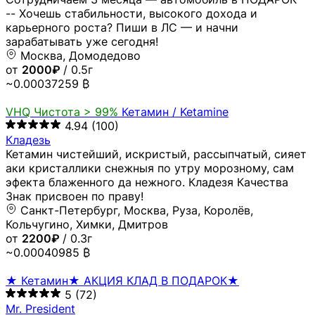
-- Хочешь стабильности, высокого дохода и
карьерного роста? Пиши в ЛС — и начни
зарабатывать уже сегодня!
Москва, Домодедово
от
2000₽
/ 0.5г
~0.00037259 ₿
VHQ
Чистота > 99%
Кетамин / Ketamine
4.94
(100)
Кладезь
Кетамин чистейший, искристый, рассыпчатый, сияет
аки кристаллики снежныя по утру морозному, сам
эфекта блаженного да нежного. Кладезя Качества
Знак присвоен по праву!
Санкт-Петербург, Москва, Руза, Королёв,
Кольчугино, Химки, Дмитров
от
2200₽
/ 0.3г
~0.00040985 ₿
★ Кетамин★ АКЦИЯ КЛАД В ПОДАРОК★
5
(72)
Mr. President