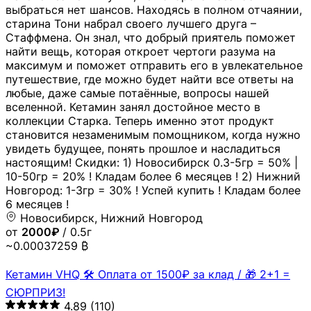
выбраться нет шансов. Находясь в полном отчаянии,
старина Тони набрал своего лучшего друга –
Стаффмена. Он знал, что добрый приятель поможет
найти вещь, которая откроет чертоги разума на
максимум и поможет отправить его в увлекательное
путешествие, где можно будет найти все ответы на
любые, даже самые потаённые, вопросы нашей
вселенной. Кетамин занял достойное место в
коллекции Старка. Теперь именно этот продукт
становится незаменимым помощником, когда нужно
увидеть будущее, понять прошлое и насладиться
настоящим! Скидки: 1) Новосибирск 0.3-5гр = 50% |
10-50гр = 20% ! Кладам более 6 месяцев ! 2) Нижний
Новгород: 1-3гр = 30% ! Успей купить ! Кладам более
6 месяцев !
Новосибирск, Нижний Новгород
от
2000₽
/ 0.5г
~0.00037259 ₿
Кетамин VHQ 🛠 Оплата от 1500₽ за клад / 🎁 2+1 =
СЮРПРИЗ!
4.89
(110)