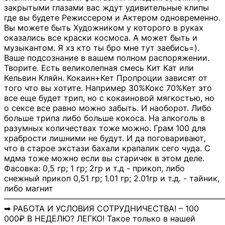
закрытыми глазами вас ждут удивительные клипы
где вы будете Режиссером и Актером одновременно.
Вы можете быть Художником у которого в руках
оказались все краски космоса. А может быть и
музыкантом. Я хз кто ты бро мне тут заебись=).
Ваше подсознание в вашем полном распоряжении.
Творите. Есть великолепная смесь Кит Кат или
Кельвин Кляйн. Кокаин+Кет Пропроции зависят от
того что вы хотите. Например 30%Кокс 70%Кет это
все еще будет трип, но с кокаиновой мягкостью, но
о сексе все равно можно забыть. И наоборот. Либо
больше трипа либо больше кокоса. На алкоголь в
разумных количествах тоже можно. Грам 100 для
храбрости лишними не будут. И да поговаривают,
что в старое экстази бахали крапалик сего чуда. С
мдма тоже можно если вы старичек в этом деле.
Фасовка: 0,5 гр; 1 гр; 2гр и т.д - прикоп, либо
снежный прикоп 0,51 гр; 1.01 гр; 2.01гр и т.д. - тайник,
либо магнит
―――――――――――――――――――――――――――
➡ РАБОТА И УСЛОВИЯ СОТРУДНИЧЕСТВА! – 100
000₽ В НЕДЕЛЮ? ЛЕГКО! Такое только в нашей