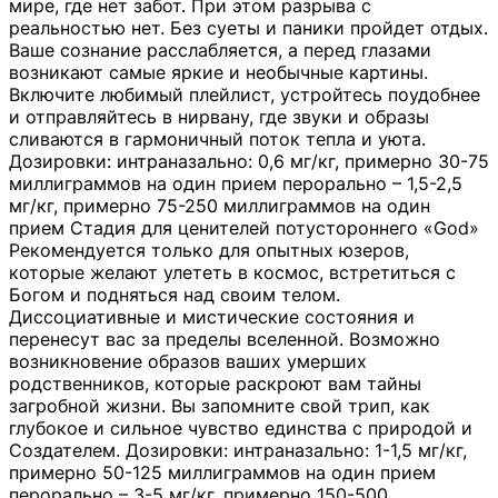
мире, где нет забот. При этом разрыва с
реальностью нет. Без суеты и паники пройдет отдых.
Ваше сознание расслабляется, а перед глазами
возникают самые яркие и необычные картины.
Включите любимый плейлист, устройтесь поудобнее
и отправляйтесь в нирвану, где звуки и образы
сливаются в гармоничный поток тепла и уюта.
Дозировки: интраназально: 0,6 мг/кг, примерно 30-75
миллиграммов на один прием перорально – 1,5-2,5
мг/кг, примерно 75-250 миллиграммов на один
прием Стадия для ценителей потустороннего «God»
Рекомендуется только для опытных юзеров,
которые желают улететь в космос, встретиться с
Богом и подняться над своим телом.
Диссоциативные и мистические состояния и
перенесут вас за пределы вселенной. Возможно
возникновение образов ваших умерших
родственников, которые раскроют вам тайны
загробной жизни. Вы запомните свой трип, как
глубокое и сильное чувство единства с природой и
Создателем. Дозировки: интраназально: 1-1,5 мг/кг,
примерно 50-125 миллиграммов на один прием
перорально – 3-5 мг/кг, примерно 150-500