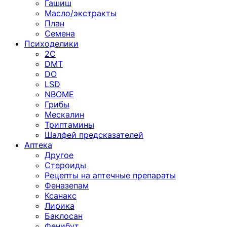
Гашиш
Масло/экстракты
План
Семена
Психоделики
2C
DMT
DO
LSD
NBOME
Грибы
Мескалин
Триптамины
Шалфей предсказателей
Аптека
Другое
Стероиды
Рецепты на аптечные препараты
Феназепам
Ксанакс
Лирика
Баклосан
Фенибут