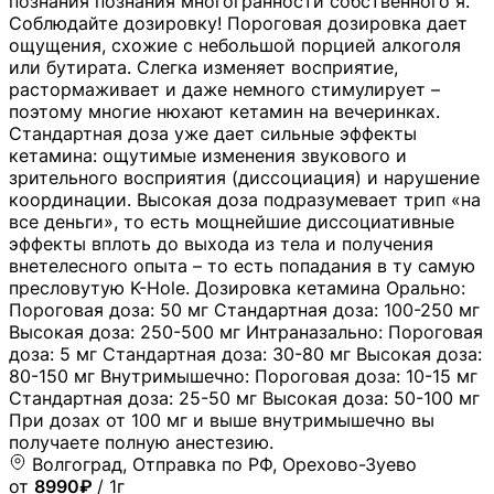
познания познания многогранности собственного я.
Соблюдайте дозировку! Пороговая дозировка дает
ощущения, схожие с небольшой порцией алкоголя
или бутирата. Слегка изменяет восприятие,
растормаживает и даже немного стимулирует –
поэтому многие нюхают кетамин на вечеринках.
Стандартная доза уже дает сильные эффекты
кетамина: ощутимые изменения звукового и
зрительного восприятия (диссоциация) и нарушение
координации. Высокая доза подразумевает трип «на
все деньги», то есть мощнейшие диссоциативные
эффекты вплоть до выхода из тела и получения
внетелесного опыта – то есть попадания в ту самую
пресловутую K-Hole. Дозировка кетамина Орально:
Пороговая доза: 50 мг Стандартная доза: 100-250 мг
Высокая доза: 250-500 мг Интраназально: Пороговая
доза: 5 мг Стандартная доза: 30-80 мг Высокая доза:
80-150 мг Внутримышечно: Пороговая доза: 10-15 мг
Стандартная доза: 25-50 мг Высокая доза: 50-100 мг
При дозах от 100 мг и выше внутримышечно вы
получаете полную анестезию.
Волгоград, Отправка по РФ, Орехово-Зуево
от
8990₽
/ 1г