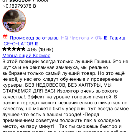
от
990000₽
/ 1000г
~0.18979378 ₿
Промокод за отзывы
HQ
Чистота > 0%
🍫 Гашиш
ICE-O-LATOR 🍫
4.95
(19.6k)
Мерцающий Космос
В этой позиции всегда только лучший Гашиш. Это не
шутка и не рекламная замануха, мы реально
выбираем только самый лучший товар. Но это ещё
не всё, у нас его кладут обученные и проверенные
курьеры! БЕЗ НЕДОВЕСОВ, БЕЗ ХАЛТУРЫ, МЫ
СТАРАЕМСЯ ДЛЯ ВАС! Изолятор очень высокого
качества!. Эффект на уровне топовых печатей. В
разных городах может незначительно отличаться по
качеству, но можете быть уверены, тут всегда самое
лучшее что есть в вашем городе! -Перед
применением советуем положить пак в холодное
место, на пару минут!⠀ Так ты сможешь быстро и