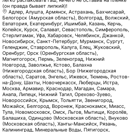
легко распаковать гаш, ничего не оставив на плёнке
(он правда бывает липкий)!
Адлер, Алушта, Армянск, Астрахань, Бахчисарай,
Белогорск (Амурская область), Волгоград, Волжский,
Евпатория, Екатеринбург, Ишимбай, Казань, Керчь,
Копейск, Курск, Салават, Севастополь, Симферополь,
Стерлитамак, Уфа, Хабаровск, Челябинск, Джанкой,
Новосибирск, Санкт-Петербург, Мурманск, Сургут,
Геленджик, Ставрополь, Калуга, Елец, Жуковский,
Оренбург, Орск (Оренбургская область),
Магнитогорск, Пермь, Зеленоград, Нижний
Новгород, Заволжье, Кстово, Балахна
(Нижегородская область), Бор (Нижегородская
область), Саратов, Энгельс, Ижевск, Тюмень, Ростов-
на-Дону, Шахты, Новочеркасск, Люберцы, Истра,
Москва, Армавир, Краснодар, Магадан, Самара,
Анапа, Липецк, Нижний Тагил, Орехово-Зуево,
Новороссийск, Крымск, Тольятти, Звенигород,
Можайск, Белгород, Воронеж, Краснокамск, Миасс,
Тула, Новомосковск, Омск, Льгов, Мытищи, Королёв,
Балашиха, Одинцово (Московская область), Внуково
(Московская область), Ханты-Мансийск, Рязань,
Калининград, Минеральные Воды, Пятигорск,