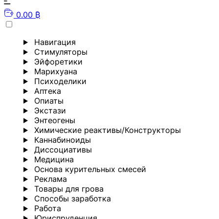
0.00 ₿
Навигация
Стимуляторы
Эйфоретики
Марихуана
Психоделики
Аптека
Опиаты
Экстази
Энтеогены
Химические реактивы/Конструкторы
Каннабиноиды
Диссоциативы
Медицина
Основа курительных смесей
Реклама
Товары для грова
Способы заработка
Работа
Юриспруденция