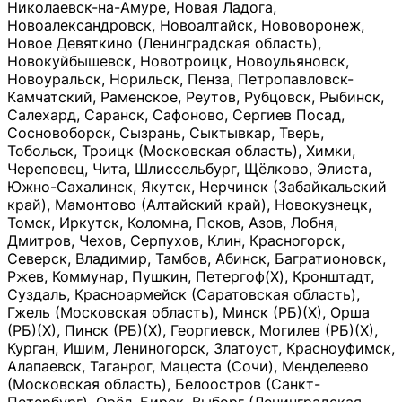
Николаевск-на-Амуре, Новая Ладога,
Новоалександровск, Новоалтайск, Нововоронеж,
Новое Девяткино (Ленинградская область),
Новокуйбышевск, Новотроицк, Новоульяновск,
Новоуральск, Норильск, Пенза, Петропавловск-
Камчатский, Раменское, Реутов, Рубцовск, Рыбинск,
Салехард, Саранск, Сафоново, Сергиев Посад,
Сосновоборск, Сызрань, Сыктывкар, Тверь,
Тобольск, Троицк (Московская область), Химки,
Череповец, Чита, Шлиссельбург, Щёлково, Элиста,
Южно-Сахалинск, Якутск, Нерчинск (Забайкальский
край), Мамонтово (Алтайский край), Новокузнецк,
Томск, Иркутск, Коломна, Псков, Азов, Лобня,
Дмитров, Чехов, Серпухов, Клин, Красногорск,
Северск, Владимир, Тамбов, Абинск, Багратионовск,
Ржев, Коммунар, Пушкин, Петергоф(Х), Кронштадт,
Суздаль, Красноармейск (Саратовская область),
Гжель (Московская область), Минск (РБ)(Х), Орша
(РБ)(Х), Пинск (РБ)(Х), Георгиевск, Могилев (РБ)(Х),
Курган, Ишим, Лениногорск, Златоуст, Красноуфимск,
Алапаевск, Таганрог, Мацеста (Сочи), Менделеево
(Московская область), Белоостров (Санкт-