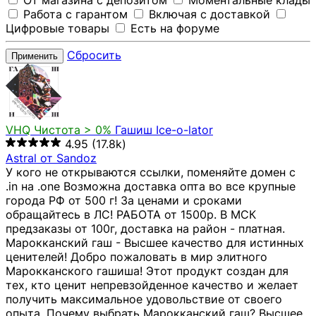
От магазина с депозитом
Моментальные клады
Работа с гарантом
Включая с доставкой
Цифровые товары
Есть на форуме
Сбросить
Применить
VHQ
Чистота > 0%
Гашиш Ice-o-lator
4.95
(17.8k)
Astral от Sandoz
У кого не открываются ссылки, поменяйте домен с
.in на .one Возможна доставка опта во все крупные
города РФ от 500 г! За ценами и сроками
обращайтесь в ЛС! РАБОТА от 1500р. В МСК
предзаказы от 100г, доставка на район - платная.
Марокканский гаш - Высшее качество для истинных
ценителей! Добро пожаловать в мир элитного
Марокканского гашиша! Этот продукт создан для
тех, кто ценит непревзойденное качество и желает
получить максимальное удовольствие от своего
опыта. Почему выбрать Марокканский гаш? Высшее