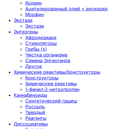
Кодеин
Ацитилированный опий + ангидрид
Морфин
Экстази
Экстази
Энтеогены
Афродизиаки
Стимуляторы
Грибы (х)
Чистка организма
Семена Энтеогенов
Другое
Химические реактивы/Конструкторы
Конструкторы
Химические реактивы
1-фенил-2-нитропропен
Каннабиноиды
Синтетический гашиш
Россыпь
Твердый
Реагенты
Диссоциативы