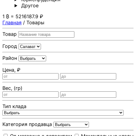
Другoе
1 ₿ = 5216187.9 ₽
Главная
/
Товары
Товар
Город
Район
Цена, ₽
Вес, (гр)
Тип клада
Категория продавца