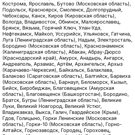
Кострома, Ярославль, Бутово (Московская область),
Подольск, Красноярск, Смоленск, Долгопрудный,
Чебоксары, Канск, Киров (Кировская область),
Вологда, Владивосток, Обнинск, Малоярославец,
Брянск, Вязьма, Горячий Ключ, Улан-Удэ,
Нефтекамск, Майкоп, Уссурийск, Ульяновск, Гатчина,
Луга (Ленинградская область), Надым, Электросталь,
Бородино (Московская область), Краснознаменск
(Калиниградская область), Абакан, Абрау-Дюрсо
(Краснодарский край), Амурск, Анадырь, Ангарск,
Андреаполь, Арзамас, Артём, Архангельск, Архыз
(Карачаево-Черкесия), Байкальск, Балаклава,
Балаково (Саратовская область), Балтийск, Барвиха
(Московская область), Барнаул, Беломорск, Кызыл,
Бийск, Биробиджан, Благовещенск (Амурская
область), Благовещенск (Башкортостан), Бородино,
Братск, Бугры (Ленинградская область), Великие
Луки, Великий Новгород, Великий Устюг,
Владикавказ, Выкса, Галич, Гвардейское (Крым),
Гдов, Голицыно, Горки Ленинские (Московская
область), Горки-10 (Московская область), Горно-
Алтайск, Горнозаводск, Городец, Гороховец,