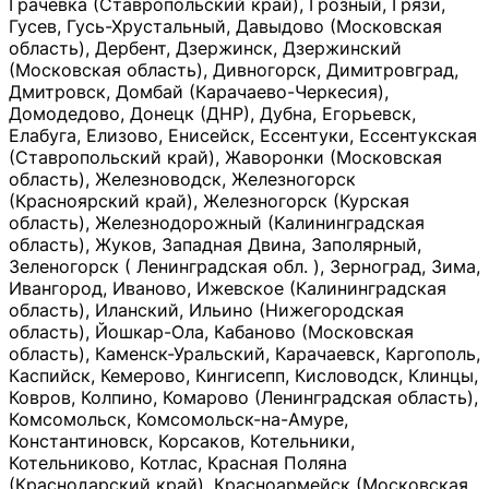
Грачевка (Ставропольский край), Грозный, Грязи,
Гусев, Гусь-Хрустальный, Давыдово (Московская
область), Дербент, Дзержинск, Дзержинский
(Московская область), Дивногорск, Димитровград,
Дмитровск, Домбай (Карачаево-Черкесия),
Домодедово, Донецк (ДНР), Дубна, Егорьевск,
Елабуга, Елизово, Енисейск, Ессентуки, Ессентукская
(Ставропольский край), Жаворонки (Московская
область), Железноводск, Железногорск
(Красноярский край), Железногорск (Курская
область), Железнодорожный (Калининградская
область), Жуков, Западная Двина, Заполярный,
Зеленогорск ( Ленинградская обл. ), Зерноград, Зима,
Ивангород, Иваново, Ижевское (Калининградская
область), Иланский, Ильино (Нижегородская
область), Йошкар-Ола, Кабаново (Московская
область), Каменск-Уральский, Карачаевск, Каргополь,
Каспийск, Кемерово, Кингисепп, Кисловодск, Клинцы,
Ковров, Колпино, Комарово (Ленинградская область),
Комсомольск, Комсомольск-на-Амуре,
Константиновск, Корсаков, Котельники,
Котельниково, Котлас, Красная Поляна
(Краснодарский край), Красноармейск (Московская