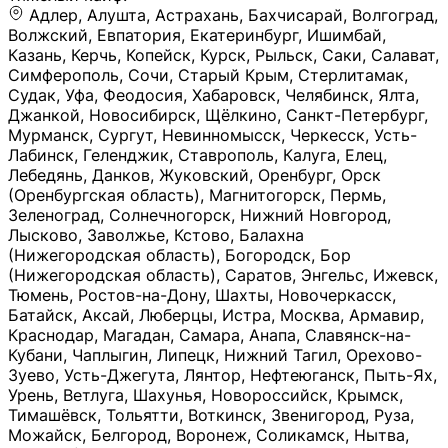
Адлер, Алушта, Астрахань, Бахчисарай, Волгоград, Волжский, Евпатория, Екатеринбург, Ишимбай, Казань, Керчь, Копейск, Курск, Рыльск, Саки, Салават, Симферополь, Сочи, Старый Крым, Стерлитамак, Судак, Уфа, Феодосия, Хабаровск, Челябинск, Ялта, Джанкой, Новосибирск, Щёлкино, Санкт-Петербург, Мурманск, Сургут, Невинномысск, Черкесск, Усть-Лабинск, Геленджик, Ставрополь, Калуга, Елец, Лебедянь, Данков, Жуковский, Оренбург, Орск (Оренбургская область), Магнитогорск, Пермь, Зеленоград, Солнечногорск, Нижний Новгород, Лысково, Заволжье, Кстово, Балахна (Нижегородская область), Богородск, Бор (Нижегородская область), Саратов, Энгельс, Ижевск, Тюмень, Ростов-на-Дону, Шахты, Новочеркасск, Батайск, Аксай, Люберцы, Истра, Москва, Армавир, Краснодар, Магадан, Самара, Анапа, Славянск-на-Кубани, Чаплыгин, Липецк, Нижний Тагил, Орехово-Зуево, Усть-Джегута, Лянтор, Нефтеюганск, Пыть-Ях, Урень, Ветлуга, Шахунья, Новороссийск, Крымск, Тимашёвск, Тольятти, Воткинск, Звенигород, Руза, Можайск, Белгород, Воронеж, Соликамск, Нытва, Лысьва (Пермский край), Чусовой, Кунгур, Краснокамск, Миасс, Губаха, Тула, Новомосковск, Донской, Омск, Льгов, Мытищи, Королёв, Ивантеевка, Балашиха, Семилуки, Кудымкар, Старый Оскол, Оса (Пермский край), Одинцово (Московская область), Ханты-Мансийск, Лабинск, Темрюк, Курганинск, Белореченск (Краснодарский край), Алупкa, Губкин, Рязань, Калининград, Усть-Илимск, Фрязино, Минеральные Воды, Пятигорск, Кострома, Ярославль, Коркино, Верхняя Пышма, Подольск, Красноярск, Смоленск, Долгопрудный, Чебоксары, Калачинск, Канск, Киров (Кировская область), Вологда, Рославль, Владивосток, Обнинск, Балабаново (Калужская область), Малоярославец, Брянск, Видное, Ярцево, Вязьма, Гагарин, Приволжск, Фурманов, Чайковский, Кинешма, Горячий Ключ, Улан-Удэ, Туймазы, Дюртюли, Альметьевск, Нефтекамск, Хадыженск, Апшеронск, Майкоп, Уссурийск, Ульяновск, Гатчина, Луга (Ленинградская область), Надым, Ногинск, Электросталь, Железнодорожный (Московская область), Бутурлиновка, Кириллов, Краснознаменск (Калиниградская область), Мышкин, Томмот, Холм, Абакан, Абдулино, Агидель, Агрыз, Адыгейск, Азнакаево, Алатырь, Алдан, Алейск, Александров, Александровск, Алексеевка (Белгородская обл.), Алексин, Амурск, Анадырь, Ангарск, Андреаполь, Анжеро-Судженск, Анива, Апатиты, Арамиль, Ардон, Арзамас, Аркадак, Арсеньев, Артём, Артёмовский, Архангельск, Асбест, Асино, Аткарск, Ахтубинск, Аша, Бабаево (Вологодская область), Бавлы (Республика Татарстан), Байкальск, Бакал, Баксан, Балаклава, Балаково (Саратовская область), Балашов (Саратовская область), Балтийск, Барабинск, Барнаул, Барыш (Ульяновская область), Бежецк, Белая Калитва (Ростовская область), Белебей, Белогорск (Крым), Белозерск, Белокуриха, Беломорск, Белоозёрский (Московская область), Белорецк (Республика Башкортостан), Кызыл, Белоярский (Ханты-Мансийский АО), Бердск, Березники (Пермский край), Берёзовский (Кемеровская область), Берёзовский (Свердловская область), Беслан, Бийск, Бикин, Билибино, Биробиджан, Благовещенск (Амурская область), Благовещенск (Башкортостан), Бобров, Богородицк, Боготол, Богучар, Бокситогорск (Ленинградская область), Бологое (Тверская область), Болхов, Большой Камень (Приморский край), Борисоглебск (Воронежская область), Боровичи (Новгородская область), Боровск, Бородино, Братск, Бронницы (Московская область), Бугульма (Республика Татарстан), Бугуруслан (Оренбургская область), Буинск, Буй, Буйнакск, Валдай, Валуйки, Велиж, Великие Луки, Великий Новгород, Великий Устюг, Вельск, Венёв, Верещагино, Верхнеуральск, Верхний Уфалей, Верхняя Салда, Верхняя Тура, Весьегонск, Вилючинск, Вихоревка, Вичуга, Владикавказ, Волгодонск, Волгореченск, Володарск, Волосово, Волчанск, Вольск, Воркута, Ворсма, Всеволожск (Ленинградская область), Вуктыл, Выкса, Высоковск, Высоцк, Вытегра, Вышний Волочёк, Вяземский, Вязники, Вятские Поляны, Нея, Шилка, Гаврилов Посад, Гаврилов-Ям, Гай, Галич, Гдов, Голицыно, Горно-Алтайск, Горнозаводск, Горняк, Городец, Гороховец, Гремячинск, Грозный, Грязи, Грязовец, Губкинский, Гуково, Гулькевичи, Гурьевск (Калининградская область), Гурьевск (Кемеровская область), Гусев, Гусь-Хрустальный, Давлеканово, Далматово, Дальнегорск, Дегтярск, Дедовск, Демидов, Дербент, Десногорск, Дзержинск, Дзержинский (Московская область), Дивногорск, Димитровград, Дмитровск, Дно, Добрянка, Долинск, Домодедово, Донецк (ДНР), Дорогобуж, Дрезна, Дубна, Дудинка, Духовщина, Дятьково, Егорьевск, Елабуга, Елизово, Ельня (Будет изменено название), Емва, Енисейск, Ермолино, Ершов, Ессентуки, Ефремов, Железноводск, Железногорск (Красноярский край), Железногорск (Курская область), Железногорск-Илимский, Жигулёвск, Жиздра, Жирновск, Жуков, Жуковка, Заводоуковск, Заволжск, Задонск, Заинск, Заозёрный, Заозёрск, Западная Двина, Заполярный, Зарайск, Заречный (Пензенская область), Заречный (Свердловская область), Заринск, Звенигово, Зверево, Зеленогорск ( Ленинградская обл. ), Зеленоградск, Зеленодольск, Зеленокумск, Зерноград, Зима, Змеиногорск, Зубцов, Ивангород, Иваново, Ивдель, Избербаш, Изобильный, Иланский, Инза, Инкерман, Инта, Ипатово, Искитим, Йошкар-Ола, Кадников, Калач, Калач-на-Дону, Калининск, Калтан, Калязин, Камбарка, Каменка (Пензенская область), Каменногорск (Ленинградская область), Каменск-Уральский, Каменск-Шахтинский, Камень-на-Оби, Камешково, Камышин, Канаш, Кандалакша, Карабаново, Карабаш, Карачаевск, Каргат, Каргополь, Карпинск, Карталы, Касимов, Касли, Каспийск, Катав-Ивановск, Катайск, Качканар, Кашин, Кашира, Кемерово, Кемь, Кизел, Кизилюрт, Кизляр, Кимовск, Кимры, Кингисепп, Кинель, Киреевск, Киренск, Киржач, Кириши, Кирово-Чепецк, Кировск (Ленинградская область), Кировск (Мурманская область), Кирсанов, Киселёвск, Кисловодск, Климовск, Клинцы, Княгинино, Ковдор, Ковров, Когалым, Козельск, Козьмодемьянск, Кола, Кологрив, Колпашево, Колпино, Кольчугино, Комсомольск, Комсомольск-на-Амуре, Конаково, Кондопога, Кондрово, Константиновск, Кораблино, Кореновск, Корсаков, Коряжма, Костерёво, Костомукша, Котельники, Котельниково, Котельнич, Котлас, Котовск, Кохма, Красноармейск (Московская область), Краснозаводск, Краснознаменск (Московская область), Краснокаменск, Краснослободск (Волгоградская область), Краснотурьинск, Красноуральск, Красный Сулин, Кремёнки, Кропоткин, Кубинка, Кувшиново (Тверская область), Кудрово, Кулебаки, Кумертау, Курлово, Куровское, Куртамыш, Курчатов, Куса, Кушва, Кыштым, Лабытнанги, Лагань, Лаишево (Республика Татарстан), Лакинск, Лангепас, Лахденпохья, Ленинск-Кузнецкий, Ленск (Республика Саха), Лермонтов (Ставропольский край), Лесозаводск (Приморский край), Лесосибирск, Ливны (Орловская область), Ликино-Дулёво, Липки (Тульская область), Лиски (Воронежская область), Лихославль, Лодейное Поле, Ломоносов (Санкт-Петербург), Лосино-Петровский, Лукоянов, Луховицы, Лыткарино, Любань (Ленинградская область), Любим, Людиново, Магас, Майский, Макаров, Малая Вишера, Малгобек, Мамадыш, Мамоново, Мантурово, Маркс, Махачкала, Мглин, Мегион, Медвежьегорск, Медногорск, Медынь, Меленки, Мелеуз, Менделеевск, Мещовск, Микунь, Миллерово, Минусинск, Миньяр, Мирный (Архангельская область), Мирный (Якутия), Михайловка (Город), Михайловск (Свердловская область), Михайловск (Ставропольский край), Могоча, Можга, Моздок, Мончегорск, Морозовск, Моршанск, Мосальск, Муравленко, Мурино, Муром, Мценск, Мыски, Набережные Челны, Навашино (Нижегородская область), Назарово (Красноярский край), Назрань, Нальчик, Наро-Фоминск, Нарткала, Нарьян-Мар, Находка, Невель (Псковская область), Невельск, Невьянск, Нелидово (Тверская область), Неман, Нерехта (Костромская область), Нерюнгри, Нестеров, Нефтегорск (Самарская область), Нефтекумск, Нижневартовск, Нижнекамск (Республика Татарстан), Нижнеудинск, Нижние Серги, Нижний Ломов, Нижняя Тура, Николаевск-на-Амуре, Никольск (Вологодская область), Никольск (Пензенская область), Новая Ладога, Новая Ляля, Новоалександровск, Новоалтайск, Нововоронеж, Новодвинск, Новозыбков, Новокубанск, Новокуйбышевск, Новомичуринск, Новопавловск, Новоржев, Новосокольники, Новотроицк, Новоульяновск, Новоуральск, Новохопёрск, Новочебоксарск, Новошахтинск, Новый Оскол, Новый Уренгой, Норильск, Нурлат, Нягань, Нязепетровск, Няндома, Облучье, Обоянь, Озёрск (Калининградская область), Озёрск (Челябинская область), Озёры, Октябрьск (Самарская область), Октябрьский (Башкортостан), Окуловка (Новгородская область), Оленегорск, Олонец, Онега, Опочка, Осинники, Осташков, Остров, Острогожск, Отрадный, Оха, Павлово, Павловск (Воронежская область), Павловск (Санкт-Петербург), Павловский Посад, Партизанск, Певек, Пенза, Первоуральск, Перевоз, Пересвет, Переславль-Залесский, Пестово (Новгородская область), Петрозаводск, Петропавловск-Камчатский, Печоры, Пикалёво, Пионерский, Питкяранта, Плавск, Плёс, Подпорожье, Покачи, Покров, Покровск, Полесск, Полысаево, Полярные Зори, Полярный, Поронайск, Порхов, Похвистнево, Почеп, Починок, Пошехонье, Правдинск, Приморск (Калининградская область), Приморско-Ахтарск, Приозерск, Прокопьевск, Протвино, Прохладный, Пугачёв, Пудож, Пустошка, Пушкино, Пущино, Пыталово, Радужный (Владимирская область), Радужный (Ханты-Мансийский АО), Райчихинск, Раменское, Рассказово, Ревда, Реж, Реутов, Родники, Россошь, Ростов (Ярославская обл.), Рошаль, Ртищево, Рубцовск, Рузаевка, Рыбинск, Рыбное, Ряжск, Салехард, Сальск, Саранск, Сарапул, Саров, Сасово, Сатка, Сафоново, Саяногорск, Саянск, Светлогорск, Светлоград, Светлый, Светогорск (Ленинградская область), Свободный, Себеж, Северобайкальск, Северодвинск, Североуральск, Сегежа, Семикаракорск, Сенгилей, Серафимович, Сергач, Сергиев Посад, Сердобск, Сертолово (Ленинградская область), Сестрорецк (Ленинградская область), Сибай, Скопин, Славгород, Сланцы, Слободской, Слюдянка, Собинка, Советск (Кировская область), Советск (Калининградская область), Советск (Тульская область), Советская Гавань, Советский (Ханты-Мансийский АО), Сокол (Вологодская область), Солигалич, Соль-Илецк, Сольцы, Сортавала, Сосенский, Сосновоборск, Сосновый Бор (Ленинградская область), Сосногорск, Спас-Клепики, Спасск-Рязанский, С