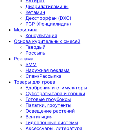
Бутират
Диарилэтиламины
Кетамин
Декстрорфан (DXO)
PCP (Фенциклидин)
Медицина
Консультация
Основа курительных смесей
Твердый
Россыпь
Реклама
SMM
Наружная реклама
Спам/Рассылка
Товары для грова
Удобрения и стимуляторы
Субстраты,тара и горшки
Готовые гроубоксы
Палатки, гроутенты
Освещение растений
Вентиляция
Гидропонные системы
Аксессуары, литература