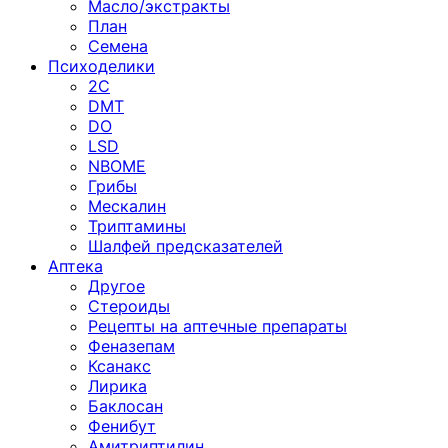
Масло/экстракты
План
Семена
Психоделики
2C
DMT
DO
LSD
NBOME
Грибы
Мескалин
Триптамины
Шалфей предсказателей
Аптека
Другое
Стероиды
Рецепты на аптечные препараты
Феназепам
Ксанакс
Лирика
Баклосан
Фенибут
Амитриптилин