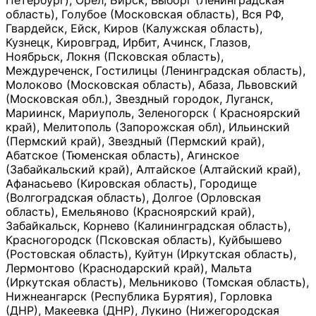
Петербург), Орёл, Бирск, Выборг (Ленинградская
область), Голубое (Московская область), Вся РФ,
Гвардейск, Ейск, Киров (Калужская область),
Кузнецк, Кировград, Ирбит, Ачинск, Глазов,
Ноябрьск, Локня (Псковская область),
Междуреченск, Гостилицы (Ленинградская область),
Молоково (Московская область), Абаза, Львовский
(Московская обл.), Звездный городок, Луганск,
Мариинск, Мариуполь, Зеленогорск ( Красноярский
край), Мелитополь (Запорожская обл), Ильинский
(Пермский край), Звездный (Пермский край),
Абатское (Тюменская область), Агинское
(Забайкальский край), Алтайское (Алтайский край),
Афанасьево (Кировская область), Городище
(Волгоградская область), Долгое (Орловская
область), Емельяново (Красноярский край),
Забайкальск, Корнево (Калининградская область),
Красногородск (Псковская область), Куйбышево
(Ростовская область), Куйтун (Иркутская область),
Лермонтово (Краснодарский край), Мальта
(Иркутская область), Мельниково (Томская область),
Нижнеангарск (Республика Бурятия), Горловка
(ДНР), Макеевка (ДНР), Лукино (Нижегородская