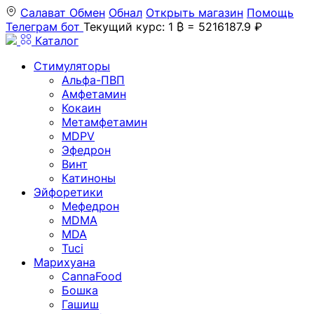
Салават
Обмен
Обнал
Открыть магазин
Помощь
Телеграм бот
Текущий курс: 1 ₿ = 5216187.9 ₽
Каталог
Стимуляторы
Альфа-ПВП
Амфетамин
Кокаин
Метамфетамин
MDPV
Эфедрон
Винт
Катиноны
Эйфоретики
Мефедрон
MDMA
MDA
Tuci
Марихуана
CannaFood
Бошка
Гашиш