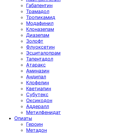
Габапентин
Трамадол
Тропикамид
Модафинил
Клоназепам
Диазепам
Золофт
Флуоксетин
Эсциталопрам
Тапентадол
Атаракс
Аминазин
Андипал
Клофелин
Кветиапин
Субутекс
Оксикодон
Аддералл
Метилфенидат
Опиаты
Героин
Метадон