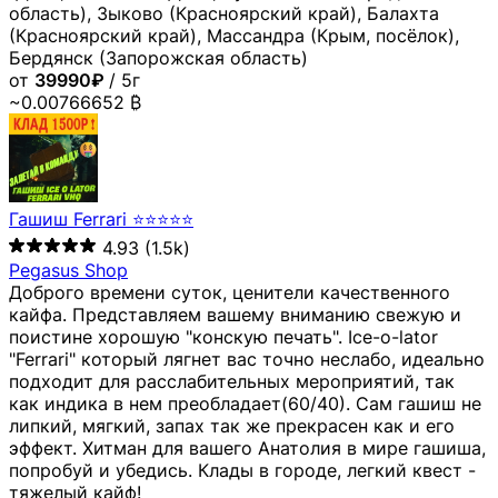
область), Зыково (Красноярский край), Балахта
(Красноярский край), Массандра (Крым, посёлок),
Бердянск (Запорожская область)
от
39990₽
/ 5г
~0.00766652 ₿
Гашиш Ferrari ⭐⭐⭐⭐⭐
4.93
(1.5k)
Pegasus Shop
Доброго времени суток, ценители качественного
кайфа. Представляем вашему вниманию свежую и
поистине хорошую "конскую печать". Ice-o-lator
"Ferrari" который лягнет вас точно неслабо, идеально
подходит для расслабительных мероприятий, так
как индика в нем преобладает(60/40). Сам гашиш не
липкий, мягкий, запах так же прекрасен как и его
эффект. Хитман для вашего Анатолия в мире гашиша,
попробуй и убедись. Клады в городе, легкий квест -
тяжелый кайф!