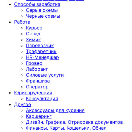
Способы заработка
Серые схемы
Черные схемы
Работа
Курьер
Склад
Химик
Перевозчик
Трафаретчик
HR-Менеджер
Гровер
Лаборант
Силовые услуги
Франшиза
Оператор
Юриспруденция
Консультация
Другoе
Аксессуары для курения
Каршеринг
Дизайн. Графика. Отрисовка документов
Финансы. Карты. Кошельки. Обнал