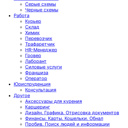
Серые схемы
Черные схемы
Работа
Курьер
Склад
Химик
Перевозчик
Трафаретчик
HR-Менеджер
Гровер
Лаборант
Силовые услуги
Франшиза
Оператор
Юриспруденция
Консультация
Другoе
Аксессуары для курения
Каршеринг
Дизайн. Графика. Отрисовка документов
Финансы. Карты. Кошельки. Обнал
Пробив. Поиск людей и информации