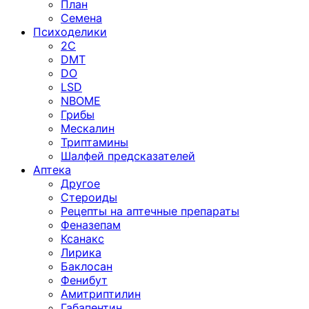
План
Семена
Психоделики
2C
DMT
DO
LSD
NBOME
Грибы
Мескалин
Триптамины
Шалфей предсказателей
Аптека
Другое
Стероиды
Рецепты на аптечные препараты
Феназепам
Ксанакс
Лирика
Баклосан
Фенибут
Амитриптилин
Габапентин