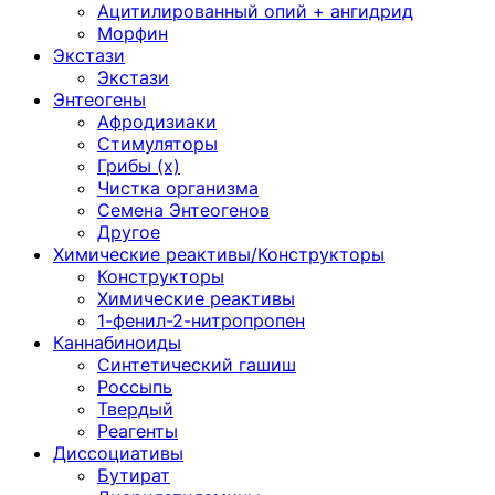
Ацитилированный опий + ангидрид
Морфин
Экстази
Экстази
Энтеогены
Афродизиаки
Стимуляторы
Грибы (х)
Чистка организма
Семена Энтеогенов
Другое
Химические реактивы/Конструкторы
Конструкторы
Химические реактивы
1-фенил-2-нитропропен
Каннабиноиды
Синтетический гашиш
Россыпь
Твердый
Реагенты
Диссоциативы
Бутират