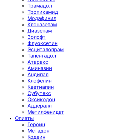
Трамадол
Тропикамид
Модафинил
Клоназепам
Диазепам
Золофт
Флуоксетин
Эсциталопрам
Тапентадол
Атаракс
Аминазин
Андипал
Клофелин
Кветиапин
Субутекс
Оксикодон
Аддералл
Метилфенидат
Опиаты
Героин
Метадон
Кодеин