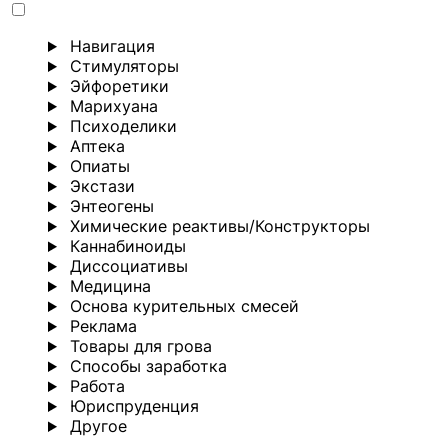
Навигация
Стимуляторы
Эйфоретики
Марихуана
Психоделики
Аптека
Опиаты
Экстази
Энтеогены
Химические реактивы/Конструкторы
Каннабиноиды
Диссоциативы
Медицина
Основа курительных смесей
Реклама
Товары для грова
Способы заработка
Работа
Юриспруденция
Другoе