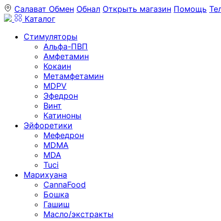
Салават
Обмен
Обнал
Открыть магазин
Помощь
Те
Каталог
Стимуляторы
Альфа-ПВП
Амфетамин
Кокаин
Метамфетамин
MDPV
Эфедрон
Винт
Катиноны
Эйфоретики
Мефедрон
MDMA
MDA
Tuci
Марихуана
CannaFood
Бошка
Гашиш
Масло/экстракты