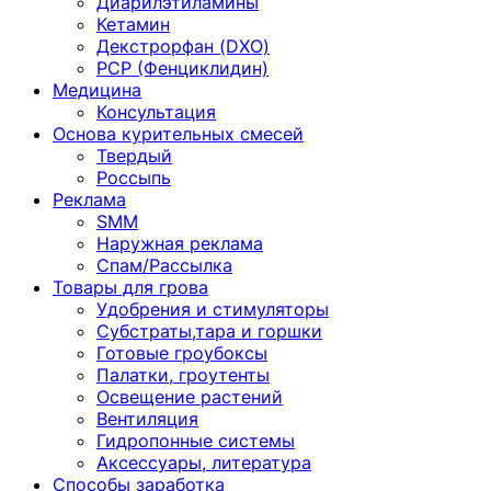
Диарилэтиламины
Кетамин
Декстрорфан (DXO)
PCP (Фенциклидин)
Медицина
Консультация
Основа курительных смесей
Твердый
Россыпь
Реклама
SMM
Наружная реклама
Спам/Рассылка
Товары для грова
Удобрения и стимуляторы
Субстраты,тара и горшки
Готовые гроубоксы
Палатки, гроутенты
Освещение растений
Вентиляция
Гидропонные системы
Аксессуары, литература
Способы заработка