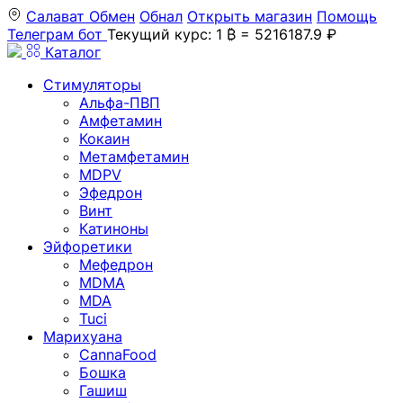
Салават
Обмен
Обнал
Открыть магазин
Помощь
Телеграм бот
Текущий курс: 1 ₿ = 5216187.9 ₽
Каталог
Стимуляторы
Альфа-ПВП
Амфетамин
Кокаин
Метамфетамин
MDPV
Эфедрон
Винт
Катиноны
Эйфоретики
Мефедрон
MDMA
MDA
Tuci
Марихуана
CannaFood
Бошка
Гашиш