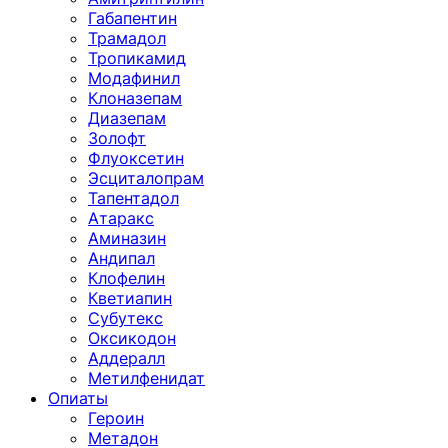
Габапентин
Трамадол
Тропикамид
Модафинил
Клоназепам
Диазепам
Золофт
Флуоксетин
Эсциталопрам
Тапентадол
Атаракс
Аминазин
Андипал
Клофелин
Кветиапин
Субутекс
Оксикодон
Аддералл
Метилфенидат
Опиаты
Героин
Метадон