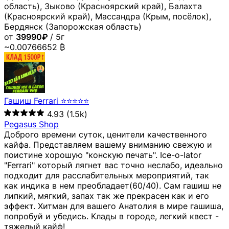
область), Зыково (Красноярский край), Балахта
(Красноярский край), Массандра (Крым, посёлок),
Бердянск (Запорожская область)
от
39990₽
/ 5г
~0.00766652 ₿
Гашиш Ferrari ⭐⭐⭐⭐⭐
4.93
(1.5k)
Pegasus Shop
Доброго времени суток, ценители качественного
кайфа. Представляем вашему вниманию свежую и
поистине хорошую "конскую печать". Ice-o-lator
"Ferrari" который лягнет вас точно неслабо, идеально
подходит для расслабительных мероприятий, так
как индика в нем преобладает(60/40). Сам гашиш не
липкий, мягкий, запах так же прекрасен как и его
эффект. Хитман для вашего Анатолия в мире гашиша,
попробуй и убедись. Клады в городе, легкий квест -
тяжелый кайф!