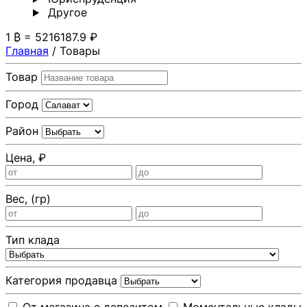
Другoе
1 ₿ = 5216187.9 ₽
Главная
/
Товары
Товар
Город
Район
Цена, ₽
Вес, (гр)
Тип клада
Категория продавца