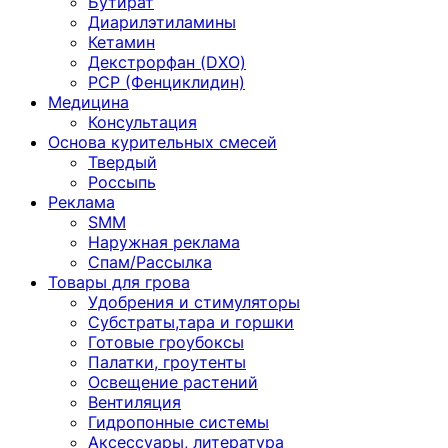
Бутират
Диарилэтиламины
Кетамин
Декстрорфан (DXO)
PCP (Фенциклидин)
Медицина
Консультация
Основа курительных смесей
Твердый
Россыпь
Реклама
SMM
Наружная реклама
Спам/Рассылка
Товары для грова
Удобрения и стимуляторы
Субстраты,тара и горшки
Готовые гроубоксы
Палатки, гроутенты
Освещение растений
Вентиляция
Гидропонные системы
Аксессуары, литература