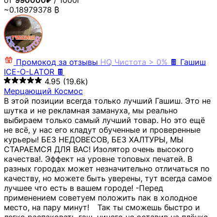
от
990000₽
/ 1000г
~0.18979378 ₿
Промокод за отзывы
HQ
Чистота > 0%
🍫 Гашиш
ICE-O-LATOR 🍫
4.95
(19.6k)
Мерцающий Космос
В этой позиции всегда только лучший Гашиш. Это не
шутка и не рекламная замануха, мы реально
выбираем только самый лучший товар. Но это ещё
не всё, у нас его кладут обученные и проверенные
курьеры! БЕЗ НЕДОВЕСОВ, БЕЗ ХАЛТУРЫ, МЫ
СТАРАЕМСЯ ДЛЯ ВАС! Изолятор очень высокого
качества!. Эффект на уровне топовых печатей. В
разных городах может незначительно отличаться по
качеству, но можете быть уверены, тут всегда самое
лучшее что есть в вашем городе! -Перед
применением советуем положить пак в холодное
место, на пару минут!⠀ Так ты сможешь быстро и