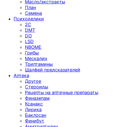
Масло/экстракты
План
Семена
Психоделики
2C
DMT
DO
LSD
NBOME
Грибы
Мескалин
Триптамины
Шалфей предсказателей
Аптека
Другое
Стероиды
Рецепты на аптечные препараты
Феназепам
Ксанакс
Лирика
Баклосан
Фенибут
Амитриптилин