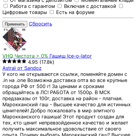
От магазина с депозитом
Моментальные клады
Работа с гарантом
Включая с доставкой
Цифровые товары
Есть на форуме
Сбросить
Применить
VHQ
Чистота > 0%
Гашиш Ice-o-lator
4.95
(17.8k)
Astral от Sandoz
У кого не открываются ссылки, поменяйте домен с
.in на .one Возможна доставка опта во все крупные
города РФ от 500 г! За ценами и сроками
обращайтесь в ЛС! РАБОТА от 1500р. В МСК
предзаказы от 100г, доставка на район - платная.
Марокканский гаш - Высшее качество для истинных
ценителей! Добро пожаловать в мир элитного
Марокканского гашиша! Этот продукт создан для
тех, кто ценит непревзойденное качество и желает
получить максимальное удовольствие от своего
опыта. Почему выбрать Марокканский гаш? Высшее