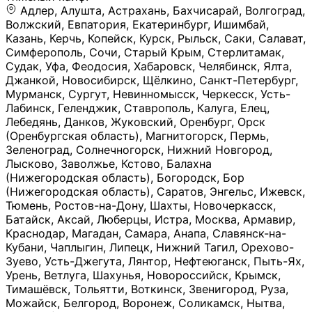
Адлер, Алушта, Астрахань, Бахчисарай, Волгоград, Волжский, Евпатория, Екатеринбург, Ишимбай, Казань, Керчь, Копейск, Курск, Рыльск, Саки, Салават, Симферополь, Сочи, Старый Крым, Стерлитамак, Судак, Уфа, Феодосия, Хабаровск, Челябинск, Ялта, Джанкой, Новосибирск, Щёлкино, Санкт-Петербург, Мурманск, Сургут, Невинномысск, Черкесск, Усть-Лабинск, Геленджик, Ставрополь, Калуга, Елец, Лебедянь, Данков, Жуковский, Оренбург, Орск (Оренбургская область), Магнитогорск, Пермь, Зеленоград, Солнечногорск, Нижний Новгород, Лысково, Заволжье, Кстово, Балахна (Нижегородская область), Богородск, Бор (Нижегородская область), Саратов, Энгельс, Ижевск, Тюмень, Ростов-на-Дону, Шахты, Новочеркасск, Батайск, Аксай, Люберцы, Истра, Москва, Армавир, Краснодар, Магадан, Самара, Анапа, Славянск-на-Кубани, Чаплыгин, Липецк, Нижний Тагил, Орехово-Зуево, Усть-Джегута, Лянтор, Нефтеюганск, Пыть-Ях, Урень, Ветлуга, Шахунья, Новороссийск, Крымск, Тимашёвск, Тольятти, Воткинск, Звенигород, Руза, Можайск, Белгород, Воронеж, Соликамск, Нытва, Лысьва (Пермский край), Чусовой, Кунгур, Краснокамск, Миасс, Губаха, Тула, Новомосковск, Донской, Омск, Льгов, Мытищи, Королёв, Ивантеевка, Балашиха, Семилуки, Кудымкар, Старый Оскол, Оса (Пермский край), Одинцово (Московская область), Ханты-Мансийск, Лабинск, Темрюк, Курганинск, Белореченск (Краснодарский край), Алупкa, Губкин, Рязань, Калининград, Усть-Илимск, Фрязино, Минеральные Воды, Пятигорск, Кострома, Ярославль, Коркино, Верхняя Пышма, Подольск, Красноярск, Смоленск, Долгопрудный, Чебоксары, Калачинск, Канск, Киров (Кировская область), Вологда, Рославль, Владивосток, Обнинск, Балабаново (Калужская область), Малоярославец, Брянск, Видное, Ярцево, Вязьма, Гагарин, Приволжск, Фурманов, Чайковский, Кинешма, Горячий Ключ, Улан-Удэ, Туймазы, Дюртюли, Альметьевск, Нефтекамск, Хадыженск, Апшеронск, Майкоп, Уссурийск, Ульяновск, Гатчина, Луга (Ленинградская область), Надым, Ногинск, Электросталь, Железнодорожный (Московская область), Бутурлиновка, Кириллов, Краснознаменск (Калиниградская область), Мышкин, Томмот, Холм, Абакан, Абдулино, Агидель, Агрыз, Адыгейск, Азнакаево, Алатырь, Алдан, Алейск, Александров, Александровск, Алексеевка (Белгородская обл.), Алексин, Амурск, Анадырь, Ангарск, Андреаполь, Анжеро-Судженск, Анива, Апатиты, Арамиль, Ардон, Арзамас, Аркадак, Арсеньев, Артём, Артёмовский, Архангельск, Асбест, Асино, Аткарск, Ахтубинск, Аша, Бабаево (Вологодская область), Бавлы (Республика Татарстан), Байкальск, Бакал, Баксан, Балаклава, Балаково (Саратовская область), Балашов (Саратовская область), Балтийск, Барабинск, Барнаул, Барыш (Ульяновская область), Бежецк, Белая Калитва (Ростовская область), Белебей, Белогорск (Крым), Белозерск, Белокуриха, Беломорск, Белоозёрский (Московская область), Белорецк (Республика Башкортостан), Кызыл, Белоярский (Ханты-Мансийский АО), Бердск, Березники (Пермский край), Берёзовский (Кемеровская область), Берёзовский (Свердловская область), Беслан, Бийск, Бикин, Билибино, Биробиджан, Благовещенск (Амурская область), Благовещенск (Башкортостан), Бобров, Богородицк, Боготол, Богучар, Бокситогорск (Ленинградская область), Бологое (Тверская область), Болхов, Большой Камень (Приморский край), Борисоглебск (Воронежская область), Боровичи (Новгородская область), Боровск, Бородино, Братск, Бронницы (Московская область), Бугульма (Республика Татарстан), Бугуруслан (Оренбургская область), Буинск, Буй, Буйнакск, Валдай, Валуйки, Велиж, Великие Луки, Великий Новгород, Великий Устюг, Вельск, Венёв, Верещагино, Верхнеуральск, Верхний Уфалей, Верхняя Салда, Верхняя Тура, Весьегонск, Вилючинск, Вихоревка, Вичуга, Владикавказ, Волгодонск, Волгореченск, Володарск, Волосово, Волчанск, Вольск, Воркута, Ворсма, Всеволожск (Ленинградская область), Вуктыл, Выкса, Высоковск, Высоцк, Вытегра, Вышний Волочёк, Вяземский, Вязники, Вятские Поляны, Нея, Шилка, Гаврилов Посад, Гаврилов-Ям, Гай, Галич, Гдов, Голицыно, Горно-Алтайск, Горнозаводск, Горняк, Городец, Гороховец, Гремячинск, Грозный, Грязи, Грязовец, Губкинский, Гуково, Гулькевичи, Гурьевск (Калининградская область), Гурьевск (Кемеровская область), Гусев, Гусь-Хрустальный, Давлеканово, Далматово, Дальнегорск, Дегтярск, Дедовск, Демидов, Дербент, Десногорск, Дзержинск, Дзержинский (Московская область), Дивногорск, Димитровград, Дмитровск, Дно, Добрянка, Долинск, Домодедово, Донецк (ДНР), Дорогобуж, Дрезна, Дубна, Дудинка, Духовщина, Дятьково, Егорьевск, Елабуга, Елизово, Ельня (Будет изменено название), Емва, Енисейск, Ермолино, Ершов, Ессентуки, Ефремов, Железноводск, Железногорск (Красноярский край), Железногорск (Курская область), Железногорск-Илимский, Жигулёвск, Жиздра, Жирновск, Жуков, Жуковка, Заводоуковск, Заволжск, Задонск, Заинск, Заозёрный, Заозёрск, Западная Двина, Заполярный, Зарайск, Заречный (Пензенская область), Заречный (Свердловская область), Заринск, Звенигово, Зверево, Зеленогорск ( Ленинградская обл. ), Зеленоградск, Зеленодольск, Зеленокумск, Зерноград, Зима, Змеиногорск, Зубцов, Ивангород, Иваново, Ивдель, Избербаш, Изобильный, Иланский, Инза, Инкерман, Инта, Ипатово, Искитим, Йошкар-Ола, Кадников, Калач, Калач-на-Дону, Калининск, Калтан, Калязин, Камбарка, Каменка (Пензенская область), Каменногорск (Ленинградская область), Каменск-Уральский, Каменск-Шахтинский, Камень-на-Оби, Камешково, Камышин, Канаш, Кандалакша, Карабаново, Карабаш, Карачаевск, Каргат, Каргополь, Карпинск, Карталы, Касимов, Касли, Каспийск, Катав-Ивановск, Катайск, Качканар, Кашин, Кашира, Кемерово, Кемь, Кизел, Кизилюрт, Кизляр, Кимовск, Кимры, Кингисепп, Кинель, Киреевск, Киренск, Киржач, Кириши, Кирово-Чепецк, Кировск (Ленинградская область), Кировск (Мурманская область), Кирсанов, Киселёвск, Кисловодск, Климовск, Клинцы, Княгинино, Ковдор, Ковров, Когалым, Козельск, Козьмодемьянск, Кола, Кологрив, Колпашево, Колпино, Кольчугино, Комсомольск, Комсомольск-на-Амуре, Конаково, Кондопога, Кондрово, Константиновск, Кораблино, Кореновск, Корсаков, Коряжма, Костерёво, Костомукша, Котельники, Котельниково, Котельнич, Котлас, Котовск, Кохма, Красноармейск (Московская область), Краснозаводск, Краснознаменск (Московская область), Краснокаменск, Краснослободск (Волгоградская область), Краснотурьинск, Красноуральск, Красный Сулин, Кремёнки, Кропоткин, Кубинка, Кувшиново (Тверская область), Кудрово, Кулебаки, Кумертау, Курлово, Куровское, Куртамыш, Курчатов, Куса, Кушва, Кыштым, Лабытнанги, Лагань, Лаишево (Республика Татарстан), Лакинск, Лангепас, Лахденпохья, Ленинск-Кузнецкий, Ленск (Республика Саха), Лермонтов (Ставропольский край), Лесозаводск (Приморский край), Лесосибирск, Ливны (Орловская область), Ликино-Дулёво, Липки (Тульская область), Лиски (Воронежская область), Лихославль, Лодейное Поле, Ломоносов (Санкт-Петербург), Лосино-Петровский, Лукоянов, Луховицы, Лыткарино, Любань (Ленинградская область), Любим, Людиново, Магас, Майский, Макаров, Малая Вишера, Малгобек, Мамадыш, Мамоново, Мантурово, Маркс, Махачкала, Мглин, Мегион, Медвежьегорск, Медногорск, Медынь, Меленки, Мелеуз, Менделеевск, Мещовск, Микунь, Миллерово, Минусинск, Миньяр, Мирный (Архангельская область), Мирный (Якутия), Михайловка (Город), Михайловск (Свердловская область), Михайловск (Ставропольский край), Могоча, Можга, Моздок, Мончегорск, Морозовск, Моршанск, Мосальск, Муравленко, Мурино, Муром, Мценск, Мыски, Набережные Челны, Навашино (Нижегородская область), Назарово (Красноярский край), Назрань, Нальчик, Наро-Фоминск, Нарткала, Нарьян-Мар, Находка, Невель (Псковская область), Невельск, Невьянск, Нелидово (Тверская область), Неман, Нерехта (Костромская область), Нерюнгри, Нестеров, Нефтегорск (Самарская область), Нефтекумск, Нижневартовск, Нижнекамск (Республика Татарстан), Нижнеудинск, Нижние Серги, Нижний Ломов, Нижняя Тура, Николаевск-на-Амуре, Никольск (Вологодская область), Никольск (Пензенская область), Новая Ладога, Новая Ляля, Новоалександровск, Новоалтайск, Нововоронеж, Новодвинск, Новозыбков, Новокубанск, Новокуйбышевск, Новомичуринск, Новопавловск, Новоржев, Новосокольники, Новотроицк, Новоульяновск, Новоуральск, Новохопёрск, Новочебоксарск, Новошахтинск, Новый Оскол, Новый Уренгой, Норильск, Нурлат, Нягань, Нязепетровск, Няндома, Облучье, Обоянь, Озёрск (Калининградская область), Озёрск (Челябинская область), Озёры, Октябрьск (Самарская область), Октябрьский (Башкортостан), Окуловка (Новгородская область), Оленегорск, Олонец, Онега, Опочка, Осинники, Осташков, Остров, Острогожск, Отрадный, Оха, Павлово, Павловск (Воронежская область), Павловск (Санкт-Петербург), Павловский Посад, Партизанск, Певек, Пенза, Первоуральск, Перевоз, Пересвет, Переславль-Залесский, Пестово (Новгородская область), Петрозаводск, Петропавловск-Камчатский, Печоры, Пикалёво, Пионерский, Питкяранта, Плавск, Плёс, Подпорожье, Покачи, Покров, Покровск, Полесск, Полысаево, Полярные Зори, Полярный, Поронайск, Порхов, Похвистнево, Почеп, Починок, Пошехонье, Правдинск, Приморск (Калининградская область), Приморско-Ахтарск, Приозерск, Прокопьевск, Протвино, Прохладный, Пугачёв, Пудож, Пустошка, Пушкино, Пущино, Пыталово, Радужный (Владимирская область), Радужный (Ханты-Мансийский АО), Райчихинск, Раменское, Рассказово, Ревда, Реж, Реутов, Родники, Россошь, Ростов (Ярославская обл.), Рошаль, Ртищево, Рубцовск, Рузаевка, Рыбинск, Рыбное, Ряжск, Салехард, Сальск, Саранск, Сарапул, Саров, Сасово, Сатка, Сафоново, Саяногорск, Саянск, Светлогорск, Светлоград, Светлый, Светогорск (Ленинградская область), Свободный, Себеж, Северобайкальск, Северодвинск, Североуральск, Сегежа, Семикаракорск, Сенгилей, Серафимович, Сергач, Сергиев Посад, Сердобск, Сертолово (Ленинградская область), Сестрорецк (Ленинградская область), Сибай, Скопин, Славгород, Сланцы, Слободской, Слюдянка, Собинка, Советск (Кировская область), Советск (Калининградская область), Советск (Тульская область), Советская Гавань, Советский (Ханты-Мансийский АО), Сокол (Вологодская область), Солигалич, Соль-Илецк, Сольцы, Сортавала, Сосенский, Сосновоборск, Сосновый Бор (Ленинградская область), Сосногорск, Спас-Клепики, Спасск-Рязанский, С