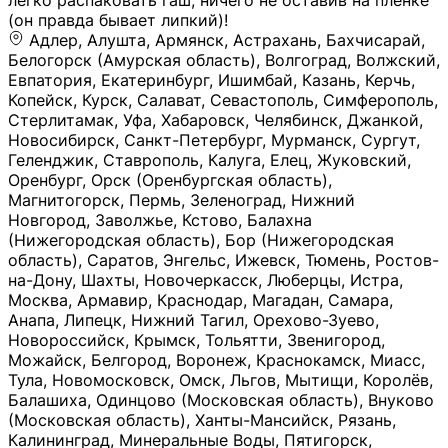
легко распаковать гаш, ничего не оставив на плёнке
(он правда бывает липкий)!
Адлер, Алушта, Армянск, Астрахань, Бахчисарай,
Белогорск (Амурская область), Волгоград, Волжский,
Евпатория, Екатеринбург, Ишимбай, Казань, Керчь,
Копейск, Курск, Салават, Севастополь, Симферополь,
Стерлитамак, Уфа, Хабаровск, Челябинск, Джанкой,
Новосибирск, Санкт-Петербург, Мурманск, Сургут,
Геленджик, Ставрополь, Калуга, Елец, Жуковский,
Оренбург, Орск (Оренбургская область),
Магнитогорск, Пермь, Зеленоград, Нижний
Новгород, Заволжье, Кстово, Балахна
(Нижегородская область), Бор (Нижегородская
область), Саратов, Энгельс, Ижевск, Тюмень, Ростов-
на-Дону, Шахты, Новочеркасск, Люберцы, Истра,
Москва, Армавир, Краснодар, Магадан, Самара,
Анапа, Липецк, Нижний Тагил, Орехово-Зуево,
Новороссийск, Крымск, Тольятти, Звенигород,
Можайск, Белгород, Воронеж, Краснокамск, Миасс,
Тула, Новомосковск, Омск, Льгов, Мытищи, Королёв,
Балашиха, Одинцово (Московская область), Внуково
(Московская область), Ханты-Мансийск, Рязань,
Калининград, Минеральные Воды, Пятигорск,