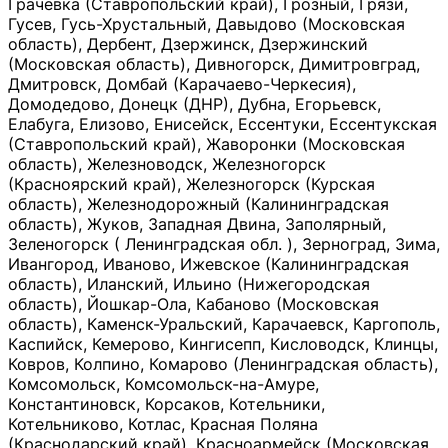
Грачевка (Ставропольский край), Грозный, Грязи,
Гусев, Гусь-Хрустальный, Давыдово (Московская
область), Дербент, Дзержинск, Дзержинский
(Московская область), Дивногорск, Димитровград,
Дмитровск, Домбай (Карачаево-Черкесия),
Домодедово, Донецк (ДНР), Дубна, Егорьевск,
Елабуга, Елизово, Енисейск, Ессентуки, Ессентукская
(Ставропольский край), Жаворонки (Московская
область), Железноводск, Железногорск
(Красноярский край), Железногорск (Курская
область), Железнодорожный (Калининградская
область), Жуков, Западная Двина, Заполярный,
Зеленогорск ( Ленинградская обл. ), Зерноград, Зима,
Ивангород, Иваново, Ижевское (Калининградская
область), Иланский, Ильино (Нижегородская
область), Йошкар-Ола, Кабаново (Московская
область), Каменск-Уральский, Карачаевск, Каргополь,
Каспийск, Кемерово, Кингисепп, Кисловодск, Клинцы,
Ковров, Колпино, Комарово (Ленинградская область),
Комсомольск, Комсомольск-на-Амуре,
Константиновск, Корсаков, Котельники,
Котельниково, Котлас, Красная Поляна
(Краснодарский край), Красноармейск (Московская