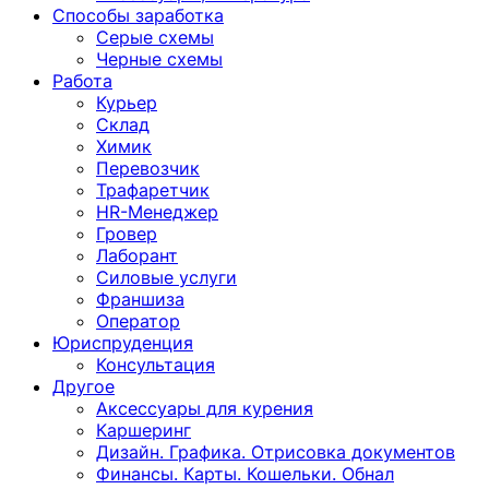
Способы заработка
Серые схемы
Черные схемы
Работа
Курьер
Склад
Химик
Перевозчик
Трафаретчик
HR-Менеджер
Гровер
Лаборант
Силовые услуги
Франшиза
Оператор
Юриспруденция
Консультация
Другoе
Аксессуары для курения
Каршеринг
Дизайн. Графика. Отрисовка документов
Финансы. Карты. Кошельки. Обнал