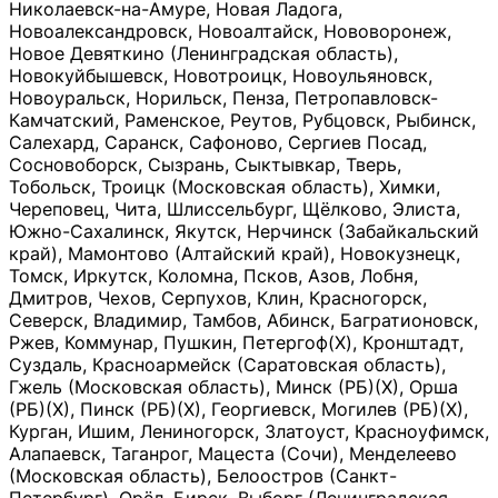
Николаевск-на-Амуре, Новая Ладога,
Новоалександровск, Новоалтайск, Нововоронеж,
Новое Девяткино (Ленинградская область),
Новокуйбышевск, Новотроицк, Новоульяновск,
Новоуральск, Норильск, Пенза, Петропавловск-
Камчатский, Раменское, Реутов, Рубцовск, Рыбинск,
Салехард, Саранск, Сафоново, Сергиев Посад,
Сосновоборск, Сызрань, Сыктывкар, Тверь,
Тобольск, Троицк (Московская область), Химки,
Череповец, Чита, Шлиссельбург, Щёлково, Элиста,
Южно-Сахалинск, Якутск, Нерчинск (Забайкальский
край), Мамонтово (Алтайский край), Новокузнецк,
Томск, Иркутск, Коломна, Псков, Азов, Лобня,
Дмитров, Чехов, Серпухов, Клин, Красногорск,
Северск, Владимир, Тамбов, Абинск, Багратионовск,
Ржев, Коммунар, Пушкин, Петергоф(Х), Кронштадт,
Суздаль, Красноармейск (Саратовская область),
Гжель (Московская область), Минск (РБ)(Х), Орша
(РБ)(Х), Пинск (РБ)(Х), Георгиевск, Могилев (РБ)(Х),
Курган, Ишим, Лениногорск, Златоуст, Красноуфимск,
Алапаевск, Таганрог, Мацеста (Сочи), Менделеево
(Московская область), Белоостров (Санкт-