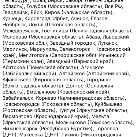
Петербург), Орёл, Бирск, Выборг (Ленинградская
область), Голубое (Московская область), Вся РФ,
Гвардейск, Ейск, Киров (Калужская область),
Кузнецк, Кировград, Ирбит, Ачинск, Глазов,
Ноябрьск, Локня (Псковская область),
Междуреченск, Гостилицы (Ленинградская область),
Молоково (Московская область), Абаза, Львовский
(Московская обл.), Звездный городок, Луганск,
Мариинск, Мариуполь, Зеленогорск ( Красноярский
край), Мелитополь (Запорожская обл), Ильинский
(Пермский край), Звездный (Пермский край),
Абатское (Тюменская область), Агинское
(Забайкальский край), Алтайское (Алтайский край),
Афанасьево (Кировская область), Городище
(Волгоградская область), Долгое (Орловская
область), Емельяново (Красноярский край),
Забайкальск, Корнево (Калининградская область),
Красногородск (Псковская область), Куйбышево
(Ростовская область), Куйтун (Иркутская область),
Лермонтово (Краснодарский край), Мальта
(Иркутская область), Мельниково (Томская область),
Нижнеангарск (Республика Бурятия), Горловка
(ДНР), Макеевка (ДНР), Лукино (Нижегородская