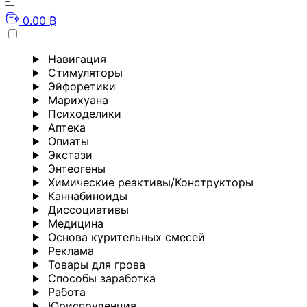
0.00 ₿
Навигация
Стимуляторы
Эйфоретики
Марихуана
Психоделики
Аптека
Опиаты
Экстази
Энтеогены
Химические реактивы/Конструкторы
Каннабиноиды
Диссоциативы
Медицина
Основа курительных смесей
Реклама
Товары для грова
Способы заработка
Работа
Юриспруденция