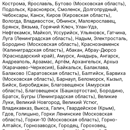
Кострома, Ярославль, Бутово (Московская область),
Подольск, Красноярск, Смоленск, Долгопрудный,
Чебоксары, Канск, Киров (Кировская область),
Вологда, Владивосток, Обнинск, Малоярославец,
Брянск, Вязьма, Горячий Ключ, Улан-Удэ,
Нефтекамск, Майкоп, Уссурийск, Ульяновск, Гатчина,
Луга (Ленинградская область), Надым, Электросталь,
Бородино (Московская область), Краснознаменск
(Калиниградская область), Абакан, Абрау-Дюрсо
(Краснодарский край), Амурск, Анадырь, Ангарск,
Андреаполь, Арзамас, Артём, Архангельск, Архыз
(Карачаево-Черкесия), Байкальск, Балаклава,
Балаково (Саратовская область), Балтийск, Барвиха
(Московская область), Барнаул, Беломорск, Кызыл,
Бийск, Биробиджан, Благовещенск (Амурская
область), Благовещенск (Башкортостан), Бородино,
Братск, Бугры (Ленинградская область), Великие
Луки, Великий Новгород, Великий Устюг,
Владикавказ, Выкса, Галич, Гвардейское (Крым),
Гдов, Голицыно, Горки Ленинские (Московская
область), Горки-10 (Московская область), Горно-
Алтайск, Горнозаводск, Городец, Гороховец,