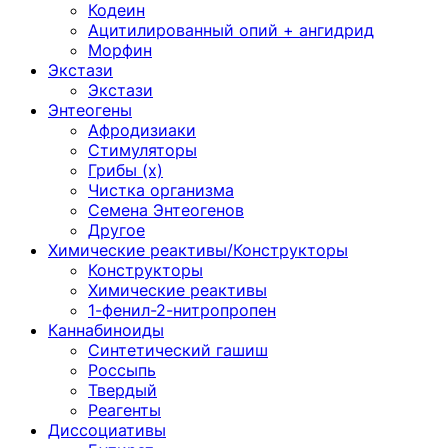
Кодеин
Ацитилированный опий + ангидрид
Морфин
Экстази
Экстази
Энтеогены
Афродизиаки
Стимуляторы
Грибы (х)
Чистка организма
Семена Энтеогенов
Другое
Химические реактивы/Конструкторы
Конструкторы
Химические реактивы
1-фенил-2-нитропропен
Каннабиноиды
Синтетический гашиш
Россыпь
Твердый
Реагенты
Диссоциативы