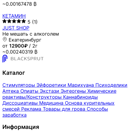
~0.00167478 ₿
КЕТАМИН
5
(1)
JUST SHOP
Не мешать с алкоголем
Екатеринбург
от
12900₽
/ 2г
~0.00240319 ₿
Каталог
Стимуляторы
Эйфоретики
Марихуана
Психоделики
Аптека
Опиаты
Экстази
Энтеогены
Химические
реактивы/Конструкторы
Каннабиноиды
Диссоциативы
Медицина
Основа курительных
смесей
Реклама
Товары для грова
Способы
заработка
Информация