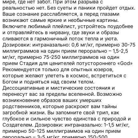
мире, где нет забот. При этом разрыва с
реальностью нет. Без суеты и паники пройдет отдых.
Ваше сознание расслабляется, а перед глазами
возникают самые яркие и необычные картины.
Включите любимый плейлист, устройтесь поудобнее
и отправляйтесь в нирвану, где звуки и образы
сливаются в гармоничный поток тепла и уюта.
Дозировки: интраназально: 0,6 мг/кг, примерно 30-75
миллиграммов на один прием перорально – 1,5-2,5
мг/кг, примерно 75-250 миллиграммов на один
прием Стадия для ценителей потустороннего «God»
Рекомендуется только для опытных юзеров,
которые желают улететь в космос, встретиться с
Богом и подняться над своим телом.
Диссоциативные и мистические состояния и
перенесут вас за пределы вселенной. Возможно
возникновение образов ваших умерших
родственников, которые раскроют вам тайны
загробной жизни. Вы запомните свой трип, как
глубокое и сильное чувство единства с природой и
Создателем. Дозировки: интраназально: 1-1,5 мг/кг,
примерно 50-125 миллиграммов на один прием
перорально – 3-5 мг/кг, примерно 150-500