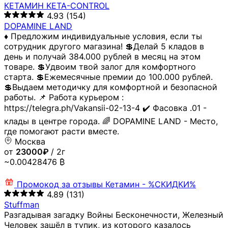
КЕТАМИН KETA-CONTROL
4.93
(154)
DOPAMINE LAND
♦️ Предложим индивидуальные условия, если ты
сотрудник другого магазина! 💲Делай 5 кладов в
день и получай 384.000 рублей в месяц на этом
товаре. 💲Удвоим твой залог для комфортного
старта. 💲Ежемесячные премии до 100.000 рублей.
💲Выдаем методичку для комфортной и безопасной
работы. 📌 Работа курьером :
https://telegra.ph/Vakansii-02-13-4 ✔️ Фасовка .01 -
клады в центре города. 🌈 DOPAMINE LAND - Место,
где помогают расти вместе.
Москва
от
23000₽
/ 2г
~0.00428476 ₿
Промокод за отзывы
Кетамин - %СКИДКИ%
4.89
(131)
Stuffman
Разгадывая загадку Войны Бесконечности, Железный
Человек зашёл в тупик, из которого казалось