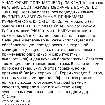
У НАС КУРЬЕР ПОЛУЧАЕТ 1500 р ЗА КЛАД 1г, включая
РЕАЛЬНО ДОСТИЖИМЫЕ МЕСЯЧНЫЕ БОНУСЫ ДО
100.000р! Честная оплата, без подводных камней.
ВЫПЛАТА ЗА ЗАГРУЖЕННЫЕ. ПРИНИМАЕМ
КУРЬЕРОВ С ЗАЛОГОМ от 1000р. Но можно и без
залога. ПИШИТЕ ПРЯМО СЕЙЧАС, все расскажем.
Работаем всей РФ! Кетамин - NMDA-антагонист,
применяемый в качестве средства для наркоза в
медицине и ветеринарии. Реже используется как
обезболивающее (прежде всего в экстренной
медицине и у пациентов с противопоказаниями к
применению опиоидных и барбитуратных
анальгетиков) и для лечения бронхоспазма. Является
также диссоциативным веществом. Внешне кетамин
похож на сахар. Вкус лифтов горький, но не
противный [лифты терпимые]. Горечь уходит быстро,
с первыми нотами прихода. Эффект невероятно
яркий, приходит с огромной силой.Премиум
качество, запредельное блаженство и мир
чувственных удовольствий всего в одном дороге!
Сочи
от
2590₽
/ 0.5г