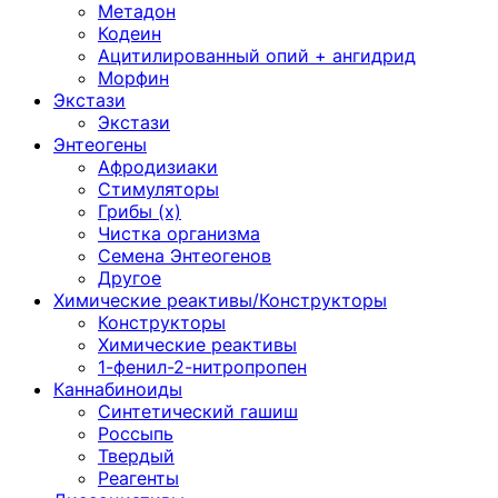
Метадон
Кодеин
Ацитилированный опий + ангидрид
Морфин
Экстази
Экстази
Энтеогены
Афродизиаки
Стимуляторы
Грибы (х)
Чистка организма
Семена Энтеогенов
Другое
Химические реактивы/Конструкторы
Конструкторы
Химические реактивы
1-фенил-2-нитропропен
Каннабиноиды
Синтетический гашиш
Россыпь
Твердый
Реагенты