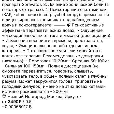
препарат Spravato). 3. Лечение хронической боли (в
некоторых странах). 4. Психотерапия с кетамином
(KAP, ketamine-assisted psychotherapy): применяется
в лицензированных клиниках под наблюдением
врача и психотерапевта. ⸻ 🧠 Психоактивные
эффекты (в терапевтических дозах) • Ощущение
«отсоединённости» от тела и мыслей (диссоциация),
• Изменения восприятия времени, пространства,
звука, • Эмоциональное освобождение, иногда
катарсис, • Потенциальное усиление инсайтов в
контексте терапии. Рекомендованные дозировки
(назально): - Пороговая 10-20мг - Средняя 50-100мг
- Сильная 100-150мг - Полная диссоциация (не
сможете передвигаться, говорить, слышать,
чувствовать тело, в общем полный отлет в глубины
разума, может закружится голова, триповать на
голодный желудок) именно на этих дозах кетамин
истинно раскрывается - 200+мг
Нижний Новгород, Москва, Иркутск
от
3490₽
/ 0.5г
~0.00065017 ₿