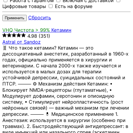
Работа с гарантом
Включая с доставкой
Цифровые товары
Есть на форуме
Сбросить
Применить
VHQ
Чистота > 99%
Кетамин
4.98
(351)
Astral от Sandoz
🧬 Что такое кетамин? Кетамин — это
диссоциативный анестетик, разработанный в 1960-х
годах, официально применяется в хирургии и
ветеринарии. С начала 2000-х также изучается и
используется в малых дозах для терапии
устойчивой депрессии, суицидальных состояний и
ПТСР. ⸻ ⚙️ Механизм действия Кетамин: •
Блокирует NMDA-рецепторы (глутаматные), •
Модулирует дофамин, серотонин и опиоидную
систему, • Стимулирует нейропластичность (рост
нейронных связей) — важный механизм при лечении
депрессии. ⸻ 💊 Медицинское применение 1.
Анестезия: используется в хирургии (особенно при
травмах). 2. Быстродействующий антидепрессант: в
виде инъекций или назального спрея (эскетамин,