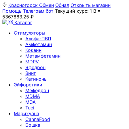
Красногорск
Обмен
Обнал
Открыть магазин
Помощь
Телеграм бот
Текущий курс: 1 ₿ =
5367863.25 ₽
Каталог
Стимуляторы
Альфа-ПВП
Амфетамин
Кокаин
Метамфетамин
MDPV
Эфедрон
Винт
Катиноны
Эйфоретики
Мефедрон
MDMA
MDA
Tuci
Марихуана
CannaFood
Бошка