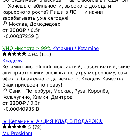
-- Хочешь стабильности, высокого дохода и
карьерного роста? Пиши в ЛС — и начни
зарабатывать уже сегодня!
Москва, Домодедово
от
2000₽
/ 0.5г
~0.00037259 ₿
VHQ
Чистота > 99%
Кетамин / Ketamine
4.94
(100)
Кладезь
Кетамин чистейший, искристый, рассыпчатый, сияет
аки кристаллики снежныя по утру морозному, сам
эфекта блаженного да нежного. Кладезя Качества
Знак присвоен по праву!
Санкт-Петербург, Москва, Руза, Королёв,
Кольчугино, Химки, Дмитров
от
2200₽
/ 0.3г
~0.00040985 ₿
★ Кетамин★ АКЦИЯ КЛАД В ПОДАРОК★
5
(72)
Mr. President