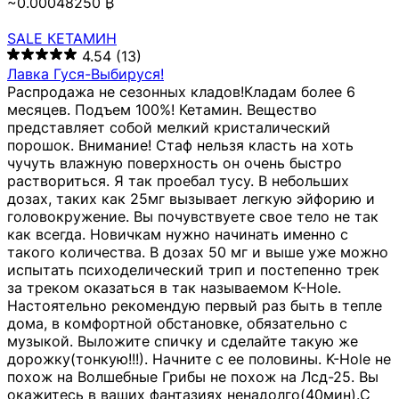
~0.00048250 ₿
SALE КЕТАМИН
4.54
(13)
Лавка Гуся-Выбируся!
Распродажа не сезонных кладов!Кладам более 6
месяцев. Подъем 100%! Кетамин. Вещество
представляет собой мелкий кристалический
порошок. Внимание! Стаф нельзя класть на хоть
чучуть влажную поверхность он очень быстро
раствориться. Я так проебал тусу. В небольших
дозах, таких как 25мг вызывает легкую эйфорию и
головокружение. Вы почувствуете свое тело не так
как всегда. Новичкам нужно начинать именно с
такого количества. В дозах 50 мг и выше уже можно
испытать психоделический трип и постепенно трек
за треком оказаться в так называемом К-Hole.
Настоятельно рекомендую первый раз быть в тепле
дома, в комфортной обстановке, обязательно с
музыкой. Выложите спичку и сделайте такую же
дорожку(тонкую!!!). Начните с ее половины. K-Hole не
похож на Волшебные Грибы не похож на Лсд-25. Вы
окажитесь в ваших фантазиях ненадолго(40мин).С