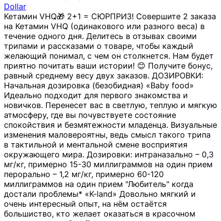
Dollar
Кетамин VHQ🎁 2+1 = СЮРПРИЗ! Совершите 2 заказа
на Кетамин VHQ (одинакового или разного веса) в
течение одного дня. Делитесь в отзывах своими
трипами и рассказами о товаре, чтобы каждый
желающий понимал, с чем он столкнется. Нам будет
приятно почитать ваши истории! 😊 Получите бонус,
равный среднему весу двух заказов. ДОЗИРОВКИ:
Начальная дозировка (безобидная) «Baby food»
Идеально подходит для первого знакомства и
новичков. Перенесет вас в светлую, теплую и мягкую
атмосферу, где вы почувствуете состояние
спокойствия и безмятежности младенца. Визуальные
изменения маловероятны, ведь смысл такого трипа
в тактильной и ментальной смене восприятия
окружающего мира. Дозировки: интраназально – 0,3
мг/кг, примерно 15-30 миллиграммов на один прием
перорально – 1,2 мг/кг, примерно 60-120
миллиграммов на один прием "Любитель" когда
достали проблемы* «K-land» Довольно мягкий и
очень интересный опыт, на нём остаётся
большиство, кто желает оказаться в красочном