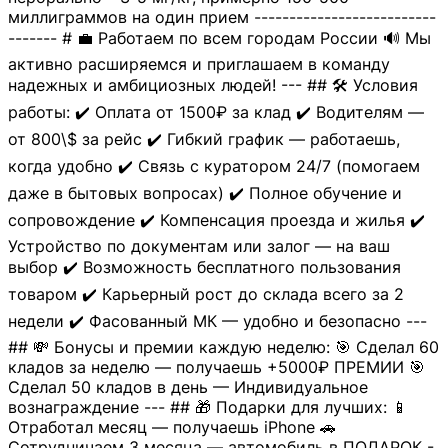
миллиграммов на один прием --------------------------
------- # 💼 Работаем по всем городам России 🔊 Мы
активно расширяемся и приглашаем в команду
надежных и амбициозных людей! --- ## 🛠 Условия
работы: ✔️ Оплата от 1500₽ за клад ✔️ Водителям —
от 800\$ за рейс ✔️ Гибкий график — работаешь,
когда удобно ✔️ Связь с куратором 24/7 (помогаем
даже в бытовых вопросах) ✔️ Полное обучение и
сопровождение ✔️ Компенсация проезда и жилья ✔️
Устройство по документам или залог — на ваш
выбор ✔️ Возможность бесплатного пользования
товаром ✔️ Карьерный рост до склада всего за 2
недели ✔️ Фасованный МК — удобно и безопасно ---
## 💸 Бонусы и премии каждую неделю: 🎯 Сделал 60
кладов за неделю — получаешь +5000₽ ПРЕМИИ 🎯
Сделал 50 кладов в день — Индивидуальное
вознаграждение --- ## 🎁 Подарки для лучших: 📱
Отработал месяц — получаешь iPhone 🚗
Сотрудничаем 3 месяца — автомобиль в ПОДАРОК -