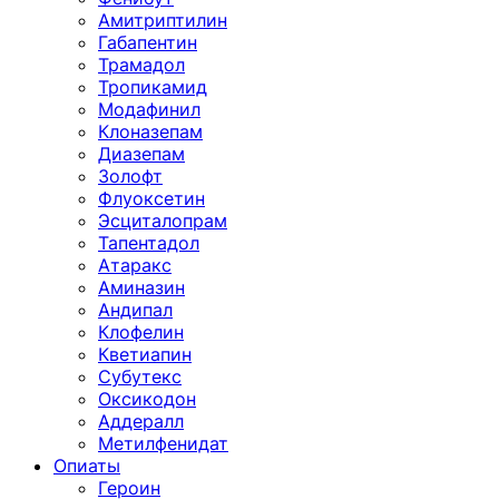
Амитриптилин
Габапентин
Трамадол
Тропикамид
Модафинил
Клоназепам
Диазепам
Золофт
Флуоксетин
Эсциталопрам
Тапентадол
Атаракс
Аминазин
Андипал
Клофелин
Кветиапин
Субутекс
Оксикодон
Аддералл
Метилфенидат
Опиаты
Героин