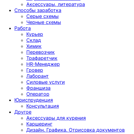
Аксессуары, литература
Способы заработка
Серые схемы
Черные схемы
Работа
Курьер
Склад
Химик
Перевозчик
Трафаретчик
HR-Менеджер
Гровер
Лаборант
Силовые услуги
Франшиза
Оператор
Юриспруденция
Консультация
Другoе
Аксессуары для курения
Каршеринг
Дизайн. Графика. Отрисовка документов