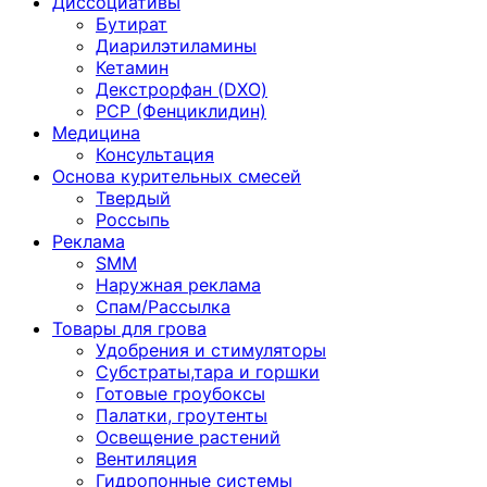
Диссоциативы
Бутират
Диарилэтиламины
Кетамин
Декстрорфан (DXO)
PCP (Фенциклидин)
Медицина
Консультация
Основа курительных смесей
Твердый
Россыпь
Реклама
SMM
Наружная реклама
Спам/Рассылка
Товары для грова
Удобрения и стимуляторы
Субстраты,тара и горшки
Готовые гроубоксы
Палатки, гроутенты
Освещение растений
Вентиляция
Гидропонные системы