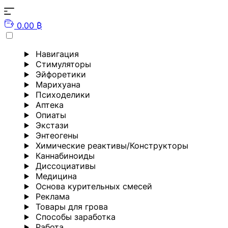
0.00 ₿
Навигация
Стимуляторы
Эйфоретики
Марихуана
Психоделики
Аптека
Опиаты
Экстази
Энтеогены
Химические реактивы/Конструкторы
Каннабиноиды
Диссоциативы
Медицина
Основа курительных смесей
Реклама
Товары для грова
Способы заработка
Работа