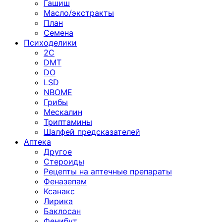
Гашиш
Масло/экстракты
План
Семена
Психоделики
2C
DMT
DO
LSD
NBOME
Грибы
Мескалин
Триптамины
Шалфей предсказателей
Аптека
Другое
Стероиды
Рецепты на аптечные препараты
Феназепам
Ксанакс
Лирика
Баклосан
Фенибут