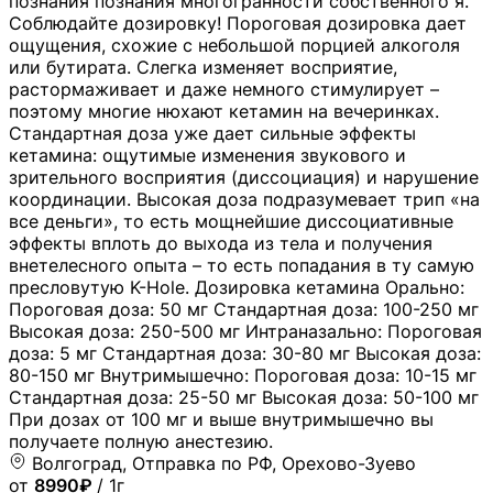
познания познания многогранности собственного я.
Соблюдайте дозировку! Пороговая дозировка дает
ощущения, схожие с небольшой порцией алкоголя
или бутирата. Слегка изменяет восприятие,
растормаживает и даже немного стимулирует –
поэтому многие нюхают кетамин на вечеринках.
Стандартная доза уже дает сильные эффекты
кетамина: ощутимые изменения звукового и
зрительного восприятия (диссоциация) и нарушение
координации. Высокая доза подразумевает трип «на
все деньги», то есть мощнейшие диссоциативные
эффекты вплоть до выхода из тела и получения
внетелесного опыта – то есть попадания в ту самую
пресловутую K-Hole. Дозировка кетамина Орально:
Пороговая доза: 50 мг Стандартная доза: 100-250 мг
Высокая доза: 250-500 мг Интраназально: Пороговая
доза: 5 мг Стандартная доза: 30-80 мг Высокая доза:
80-150 мг Внутримышечно: Пороговая доза: 10-15 мг
Стандартная доза: 25-50 мг Высокая доза: 50-100 мг
При дозах от 100 мг и выше внутримышечно вы
получаете полную анестезию.
Волгоград, Отправка по РФ, Орехово-Зуево
от
8990₽
/ 1г