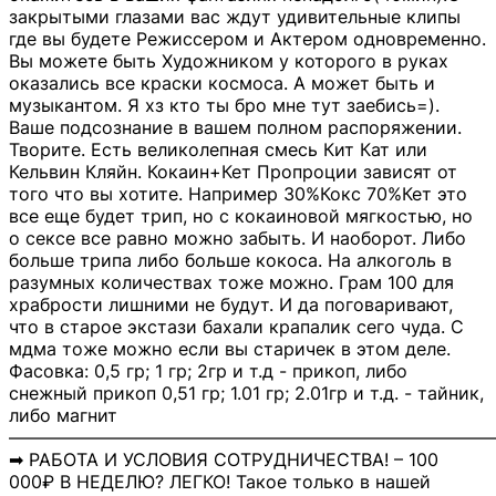
закрытыми глазами вас ждут удивительные клипы
где вы будете Режиссером и Актером одновременно.
Вы можете быть Художником у которого в руках
оказались все краски космоса. А может быть и
музыкантом. Я хз кто ты бро мне тут заебись=).
Ваше подсознание в вашем полном распоряжении.
Творите. Есть великолепная смесь Кит Кат или
Кельвин Кляйн. Кокаин+Кет Пропроции зависят от
того что вы хотите. Например 30%Кокс 70%Кет это
все еще будет трип, но с кокаиновой мягкостью, но
о сексе все равно можно забыть. И наоборот. Либо
больше трипа либо больше кокоса. На алкоголь в
разумных количествах тоже можно. Грам 100 для
храбрости лишними не будут. И да поговаривают,
что в старое экстази бахали крапалик сего чуда. С
мдма тоже можно если вы старичек в этом деле.
Фасовка: 0,5 гр; 1 гр; 2гр и т.д - прикоп, либо
снежный прикоп 0,51 гр; 1.01 гр; 2.01гр и т.д. - тайник,
либо магнит
―――――――――――――――――――――――――――
➡ РАБОТА И УСЛОВИЯ СОТРУДНИЧЕСТВА! – 100
000₽ В НЕДЕЛЮ? ЛЕГКО! Такое только в нашей