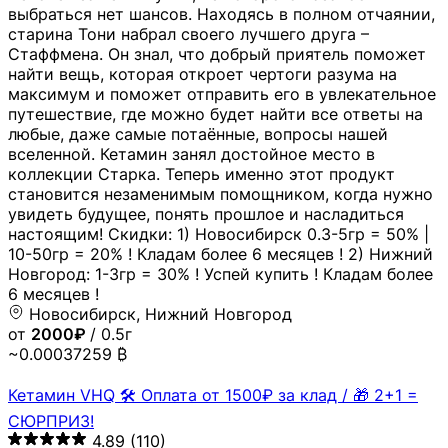
выбраться нет шансов. Находясь в полном отчаянии,
старина Тони набрал своего лучшего друга –
Стаффмена. Он знал, что добрый приятель поможет
найти вещь, которая откроет чертоги разума на
максимум и поможет отправить его в увлекательное
путешествие, где можно будет найти все ответы на
любые, даже самые потаённые, вопросы нашей
вселенной. Кетамин занял достойное место в
коллекции Старка. Теперь именно этот продукт
становится незаменимым помощником, когда нужно
увидеть будущее, понять прошлое и насладиться
настоящим! Скидки: 1) Новосибирск 0.3-5гр = 50% |
10-50гр = 20% ! Кладам более 6 месяцев ! 2) Нижний
Новгород: 1-3гр = 30% ! Успей купить ! Кладам более
6 месяцев !
Новосибирск, Нижний Новгород
от
2000₽
/ 0.5г
~0.00037259 ₿
Кетамин VHQ 🛠 Оплата от 1500₽ за клад / 🎁 2+1 =
СЮРПРИЗ!
4.89
(110)