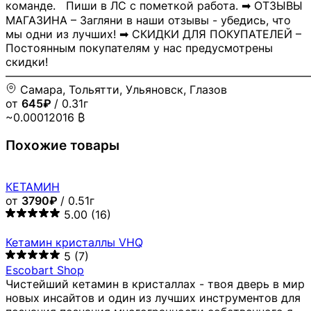
команде. Пиши в ЛС с пометкой работа. ➡ ОТЗЫВЫ
МАГАЗИНА – Загляни в наши отзывы - убедись, что
мы одни из лучших! ➡ СКИДКИ ДЛЯ ПОКУПАТЕЛЕЙ –
Постоянным покупателям у нас предусмотрены
скидки!
―――――――――――――――――――――――――――
Самара, Тольятти, Ульяновск, Глазов
от
645₽
/ 0.31г
~0.00012016 ₿
Похожие товары
КЕТАМИН
от
3790₽
/ 0.51г
5.00
(16)
Кетамин кристаллы VHQ
5
(7)
Escobart Shop
Чистейший кетамин в кристаллах - твоя дверь в мир
новых инсайтов и один из лучших инструментов для