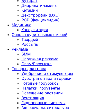
Бутират
Диарилэтиламины
Кетамин
Декстрорфан (DXO)
PCP (Фенциклидин)
Медицина
Консультация
Основа курительных смесей
Твердый
Россыпь
Реклама
SMM
Наружная реклама
Спам/Рассылка
Товары для грова
Удобрения и стимуляторы
Субстраты,тара и горшки
Готовые гроубоксы
Палатки, гроутенты
Освещение растений
Вентиляция
Гидропонные системы
Аксессуары, литература