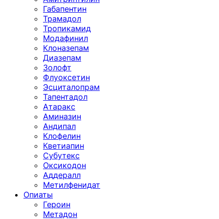
Габапентин
Трамадол
Тропикамид
Модафинил
Клоназепам
Диазепам
Золофт
Флуоксетин
Эсциталопрам
Тапентадол
Атаракс
Аминазин
Андипал
Клофелин
Кветиапин
Субутекс
Оксикодон
Аддералл
Метилфенидат
Опиаты
Героин
Метадон