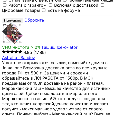
От магазина с депозитом
Моментальные клады
Работа с гарантом
Включая с доставкой
Цифровые товары
Есть на форуме
Сбросить
Применить
VHQ
Чистота > 0%
Гашиш Ice-o-lator
4.95
(17.8k)
Astral от Sandoz
У кого не открываются ссылки, поменяйте домен с
.in на .one Возможна доставка опта во все крупные
города РФ от 500 г! За ценами и сроками
обращайтесь в ЛС! РАБОТА от 1500р. В МСК
предзаказы от 100г, доставка на район - платная.
Марокканский гаш - Высшее качество для истинных
ценителей! Добро пожаловать в мир элитного
Марокканского гашиша! Этот продукт создан для
тех, кто ценит непревзойденное качество и желает
получить максимальное удовольствие от своего
опыта. Почему выбрать Марокканский гаш? Высшее