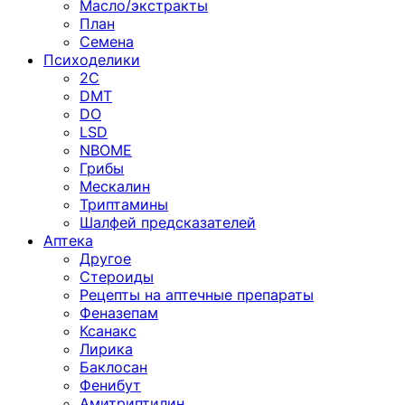
Масло/экстракты
План
Семена
Психоделики
2C
DMT
DO
LSD
NBOME
Грибы
Мескалин
Триптамины
Шалфей предсказателей
Аптека
Другое
Стероиды
Рецепты на аптечные препараты
Феназепам
Ксанакс
Лирика
Баклосан
Фенибут
Амитриптилин