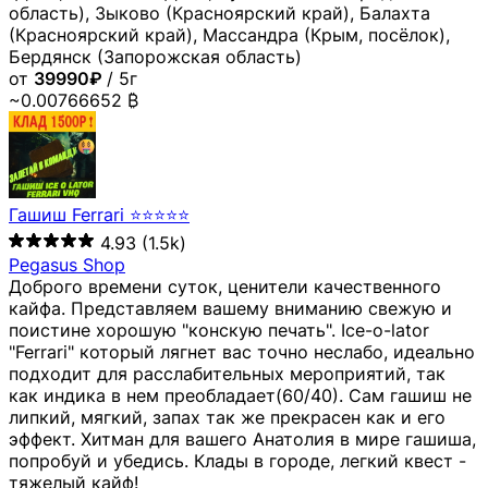
область), Зыково (Красноярский край), Балахта
(Красноярский край), Массандра (Крым, посёлок),
Бердянск (Запорожская область)
от
39990₽
/ 5г
~0.00766652 ₿
Гашиш Ferrari ⭐⭐⭐⭐⭐
4.93
(1.5k)
Pegasus Shop
Доброго времени суток, ценители качественного
кайфа. Представляем вашему вниманию свежую и
поистине хорошую "конскую печать". Ice-o-lator
"Ferrari" который лягнет вас точно неслабо, идеально
подходит для расслабительных мероприятий, так
как индика в нем преобладает(60/40). Сам гашиш не
липкий, мягкий, запах так же прекрасен как и его
эффект. Хитман для вашего Анатолия в мире гашиша,
попробуй и убедись. Клады в городе, легкий квест -
тяжелый кайф!