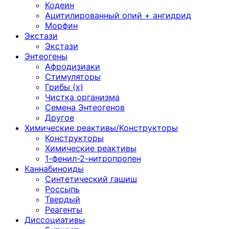
Кодеин
Ацитилированный опий + ангидрид
Морфин
Экстази
Экстази
Энтеогены
Афродизиаки
Стимуляторы
Грибы (х)
Чистка организма
Семена Энтеогенов
Другое
Химические реактивы/Конструкторы
Конструкторы
Химические реактивы
1-фенил-2-нитропропен
Каннабиноиды
Синтетический гашиш
Россыпь
Твердый
Реагенты
Диссоциативы