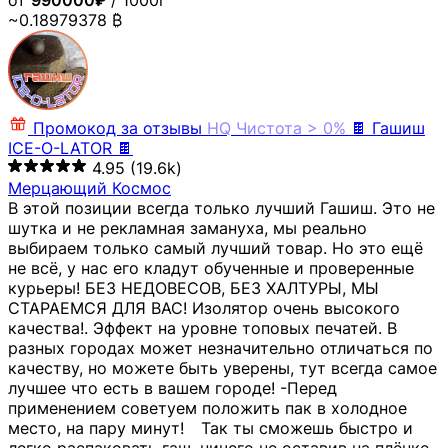
от
990000₽
/ 1000г
~0.18979378 ₿
Промокод за отзывы
HQ
Чистота > 0%
🍫 Гашиш
ICE-O-LATOR 🍫
4.95
(19.6k)
Мерцающий Космос
В этой позиции всегда только лучший Гашиш. Это не
шутка и не рекламная замануха, мы реально
выбираем только самый лучший товар. Но это ещё
не всё, у нас его кладут обученные и проверенные
курьеры! БЕЗ НЕДОВЕСОВ, БЕЗ ХАЛТУРЫ, МЫ
СТАРАЕМСЯ ДЛЯ ВАС! Изолятор очень высокого
качества!. Эффект на уровне топовых печатей. В
разных городах может незначительно отличаться по
качеству, но можете быть уверены, тут всегда самое
лучшее что есть в вашем городе! -Перед
применением советуем положить пак в холодное
место, на пару минут!⠀ Так ты сможешь быстро и