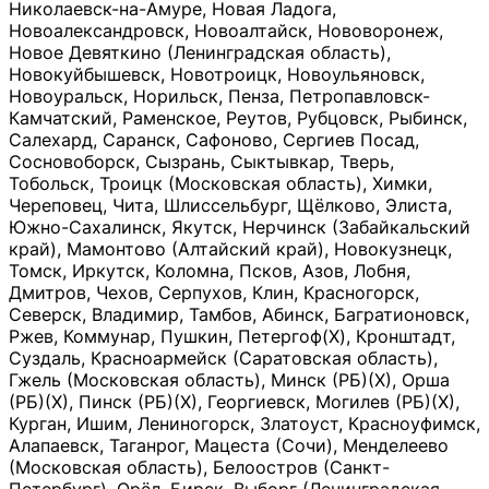
Николаевск-на-Амуре, Новая Ладога,
Новоалександровск, Новоалтайск, Нововоронеж,
Новое Девяткино (Ленинградская область),
Новокуйбышевск, Новотроицк, Новоульяновск,
Новоуральск, Норильск, Пенза, Петропавловск-
Камчатский, Раменское, Реутов, Рубцовск, Рыбинск,
Салехард, Саранск, Сафоново, Сергиев Посад,
Сосновоборск, Сызрань, Сыктывкар, Тверь,
Тобольск, Троицк (Московская область), Химки,
Череповец, Чита, Шлиссельбург, Щёлково, Элиста,
Южно-Сахалинск, Якутск, Нерчинск (Забайкальский
край), Мамонтово (Алтайский край), Новокузнецк,
Томск, Иркутск, Коломна, Псков, Азов, Лобня,
Дмитров, Чехов, Серпухов, Клин, Красногорск,
Северск, Владимир, Тамбов, Абинск, Багратионовск,
Ржев, Коммунар, Пушкин, Петергоф(Х), Кронштадт,
Суздаль, Красноармейск (Саратовская область),
Гжель (Московская область), Минск (РБ)(Х), Орша
(РБ)(Х), Пинск (РБ)(Х), Георгиевск, Могилев (РБ)(Х),
Курган, Ишим, Лениногорск, Златоуст, Красноуфимск,
Алапаевск, Таганрог, Мацеста (Сочи), Менделеево
(Московская область), Белоостров (Санкт-