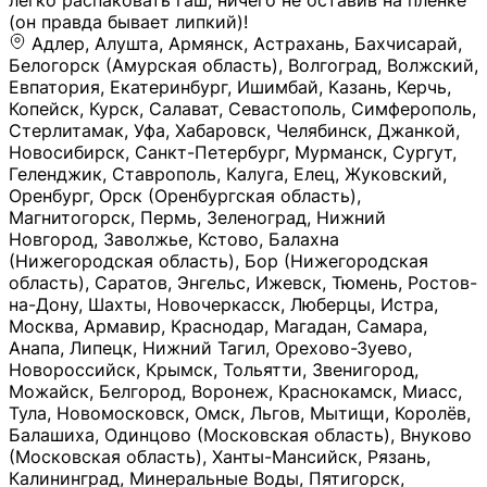
легко распаковать гаш, ничего не оставив на плёнке
(он правда бывает липкий)!
Адлер, Алушта, Армянск, Астрахань, Бахчисарай,
Белогорск (Амурская область), Волгоград, Волжский,
Евпатория, Екатеринбург, Ишимбай, Казань, Керчь,
Копейск, Курск, Салават, Севастополь, Симферополь,
Стерлитамак, Уфа, Хабаровск, Челябинск, Джанкой,
Новосибирск, Санкт-Петербург, Мурманск, Сургут,
Геленджик, Ставрополь, Калуга, Елец, Жуковский,
Оренбург, Орск (Оренбургская область),
Магнитогорск, Пермь, Зеленоград, Нижний
Новгород, Заволжье, Кстово, Балахна
(Нижегородская область), Бор (Нижегородская
область), Саратов, Энгельс, Ижевск, Тюмень, Ростов-
на-Дону, Шахты, Новочеркасск, Люберцы, Истра,
Москва, Армавир, Краснодар, Магадан, Самара,
Анапа, Липецк, Нижний Тагил, Орехово-Зуево,
Новороссийск, Крымск, Тольятти, Звенигород,
Можайск, Белгород, Воронеж, Краснокамск, Миасс,
Тула, Новомосковск, Омск, Льгов, Мытищи, Королёв,
Балашиха, Одинцово (Московская область), Внуково
(Московская область), Ханты-Мансийск, Рязань,
Калининград, Минеральные Воды, Пятигорск,