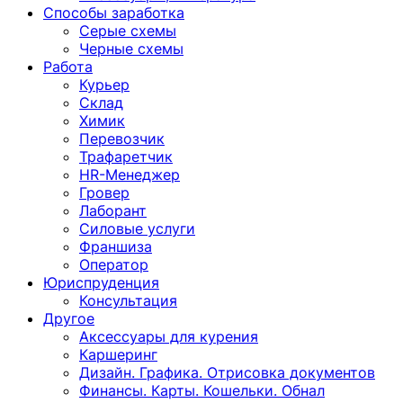
Способы заработка
Серые схемы
Черные схемы
Работа
Курьер
Склад
Химик
Перевозчик
Трафаретчик
HR-Менеджер
Гровер
Лаборант
Силовые услуги
Франшиза
Оператор
Юриспруденция
Консультация
Другoе
Аксессуары для курения
Каршеринг
Дизайн. Графика. Отрисовка документов
Финансы. Карты. Кошельки. Обнал