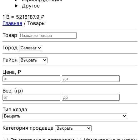
Другoе
1 ₿ = 5216187.9 ₽
Главная
/
Товары
Товар
Город
Район
Цена, ₽
Вес, (гр)
Тип клада
Категория продавца