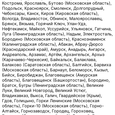
Кострома, Ярославль, Бутово (Московская область),
Подольск, Красноярск, Смоленск, Долгопрудный,
Чебоксары, Канск, Киров (Кировская область),
Вологда, Владивосток, Обнинск, Малоярославец,
Брянск, Вязьма, Горячий Ключ, Улан-Удэ,
Нефтекамск, Майкоп, Уссурийск, Ульяновск, Гатчина,
Луга (Ленинградская область), Надым, Электросталь,
Бородино (Московская область), Краснознаменск
(Калиниградская область), Абакан, Абрау-Дюрсо
(Краснодарский край), Амурск, Анадырь, Ангарск,
Андреаполь, Арзамас, Артём, Архангельск, Архыз
(Карачаево-Черкесия), Байкальск, Балаклава,
Балаково (Саратовская область), Балтийск, Барвиха
(Московская область), Барнаул, Беломорск, Кызыл,
Бийск, Биробиджан, Благовещенск (Амурская
область), Благовещенск (Башкортостан), Бородино,
Братск, Бугры (Ленинградская область), Великие
Луки, Великий Новгород, Великий Устюг,
Владикавказ, Выкса, Галич, Гвардейское (Крым),
Гдов, Голицыно, Горки Ленинские (Московская
область), Горки-10 (Московская область), Горно-
Алтайск, Горнозаводск, Городец, Гороховец,