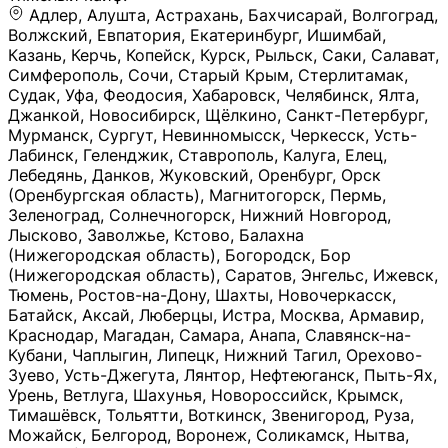
Адлер, Алушта, Астрахань, Бахчисарай, Волгоград, Волжский, Евпатория, Екатеринбург, Ишимбай, Казань, Керчь, Копейск, Курск, Рыльск, Саки, Салават, Симферополь, Сочи, Старый Крым, Стерлитамак, Судак, Уфа, Феодосия, Хабаровск, Челябинск, Ялта, Джанкой, Новосибирск, Щёлкино, Санкт-Петербург, Мурманск, Сургут, Невинномысск, Черкесск, Усть-Лабинск, Геленджик, Ставрополь, Калуга, Елец, Лебедянь, Данков, Жуковский, Оренбург, Орск (Оренбургская область), Магнитогорск, Пермь, Зеленоград, Солнечногорск, Нижний Новгород, Лысково, Заволжье, Кстово, Балахна (Нижегородская область), Богородск, Бор (Нижегородская область), Саратов, Энгельс, Ижевск, Тюмень, Ростов-на-Дону, Шахты, Новочеркасск, Батайск, Аксай, Люберцы, Истра, Москва, Армавир, Краснодар, Магадан, Самара, Анапа, Славянск-на-Кубани, Чаплыгин, Липецк, Нижний Тагил, Орехово-Зуево, Усть-Джегута, Лянтор, Нефтеюганск, Пыть-Ях, Урень, Ветлуга, Шахунья, Новороссийск, Крымск, Тимашёвск, Тольятти, Воткинск, Звенигород, Руза, Можайск, Белгород, Воронеж, Соликамск, Нытва, Лысьва (Пермский край), Чусовой, Кунгур, Краснокамск, Миасс, Губаха, Тула, Новомосковск, Донской, Омск, Льгов, Мытищи, Королёв, Ивантеевка, Балашиха, Семилуки, Кудымкар, Старый Оскол, Оса (Пермский край), Одинцово (Московская область), Ханты-Мансийск, Лабинск, Темрюк, Курганинск, Белореченск (Краснодарский край), Алупкa, Губкин, Рязань, Калининград, Усть-Илимск, Фрязино, Минеральные Воды, Пятигорск, Кострома, Ярославль, Коркино, Верхняя Пышма, Подольск, Красноярск, Смоленск, Долгопрудный, Чебоксары, Калачинск, Канск, Киров (Кировская область), Вологда, Рославль, Владивосток, Обнинск, Балабаново (Калужская область), Малоярославец, Брянск, Видное, Ярцево, Вязьма, Гагарин, Приволжск, Фурманов, Чайковский, Кинешма, Горячий Ключ, Улан-Удэ, Туймазы, Дюртюли, Альметьевск, Нефтекамск, Хадыженск, Апшеронск, Майкоп, Уссурийск, Ульяновск, Гатчина, Луга (Ленинградская область), Надым, Ногинск, Электросталь, Железнодорожный (Московская область), Бутурлиновка, Кириллов, Краснознаменск (Калиниградская область), Мышкин, Томмот, Холм, Абакан, Абдулино, Агидель, Агрыз, Адыгейск, Азнакаево, Алатырь, Алдан, Алейск, Александров, Александровск, Алексеевка (Белгородская обл.), Алексин, Амурск, Анадырь, Ангарск, Андреаполь, Анжеро-Судженск, Анива, Апатиты, Арамиль, Ардон, Арзамас, Аркадак, Арсеньев, Артём, Артёмовский, Архангельск, Асбест, Асино, Аткарск, Ахтубинск, Аша, Бабаево (Вологодская область), Бавлы (Республика Татарстан), Байкальск, Бакал, Баксан, Балаклава, Балаково (Саратовская область), Балашов (Саратовская область), Балтийск, Барабинск, Барнаул, Барыш (Ульяновская область), Бежецк, Белая Калитва (Ростовская область), Белебей, Белогорск (Крым), Белозерск, Белокуриха, Беломорск, Белоозёрский (Московская область), Белорецк (Республика Башкортостан), Кызыл, Белоярский (Ханты-Мансийский АО), Бердск, Березники (Пермский край), Берёзовский (Кемеровская область), Берёзовский (Свердловская область), Беслан, Бийск, Бикин, Билибино, Биробиджан, Благовещенск (Амурская область), Благовещенск (Башкортостан), Бобров, Богородицк, Боготол, Богучар, Бокситогорск (Ленинградская область), Бологое (Тверская область), Болхов, Большой Камень (Приморский край), Борисоглебск (Воронежская область), Боровичи (Новгородская область), Боровск, Бородино, Братск, Бронницы (Московская область), Бугульма (Республика Татарстан), Бугуруслан (Оренбургская область), Буинск, Буй, Буйнакск, Валдай, Валуйки, Велиж, Великие Луки, Великий Новгород, Великий Устюг, Вельск, Венёв, Верещагино, Верхнеуральск, Верхний Уфалей, Верхняя Салда, Верхняя Тура, Весьегонск, Вилючинск, Вихоревка, Вичуга, Владикавказ, Волгодонск, Волгореченск, Володарск, Волосово, Волчанск, Вольск, Воркута, Ворсма, Всеволожск (Ленинградская область), Вуктыл, Выкса, Высоковск, Высоцк, Вытегра, Вышний Волочёк, Вяземский, Вязники, Вятские Поляны, Нея, Шилка, Гаврилов Посад, Гаврилов-Ям, Гай, Галич, Гдов, Голицыно, Горно-Алтайск, Горнозаводск, Горняк, Городец, Гороховец, Гремячинск, Грозный, Грязи, Грязовец, Губкинский, Гуково, Гулькевичи, Гурьевск (Калининградская область), Гурьевск (Кемеровская область), Гусев, Гусь-Хрустальный, Давлеканово, Далматово, Дальнегорск, Дегтярск, Дедовск, Демидов, Дербент, Десногорск, Дзержинск, Дзержинский (Московская область), Дивногорск, Димитровград, Дмитровск, Дно, Добрянка, Долинск, Домодедово, Донецк (ДНР), Дорогобуж, Дрезна, Дубна, Дудинка, Духовщина, Дятьково, Егорьевск, Елабуга, Елизово, Ельня (Будет изменено название), Емва, Енисейск, Ермолино, Ершов, Ессентуки, Ефремов, Железноводск, Железногорск (Красноярский край), Железногорск (Курская область), Железногорск-Илимский, Жигулёвск, Жиздра, Жирновск, Жуков, Жуковка, Заводоуковск, Заволжск, Задонск, Заинск, Заозёрный, Заозёрск, Западная Двина, Заполярный, Зарайск, Заречный (Пензенская область), Заречный (Свердловская область), Заринск, Звенигово, Зверево, Зеленогорск ( Ленинградская обл. ), Зеленоградск, Зеленодольск, Зеленокумск, Зерноград, Зима, Змеиногорск, Зубцов, Ивангород, Иваново, Ивдель, Избербаш, Изобильный, Иланский, Инза, Инкерман, Инта, Ипатово, Искитим, Йошкар-Ола, Кадников, Калач, Калач-на-Дону, Калининск, Калтан, Калязин, Камбарка, Каменка (Пензенская область), Каменногорск (Ленинградская область), Каменск-Уральский, Каменск-Шахтинский, Камень-на-Оби, Камешково, Камышин, Канаш, Кандалакша, Карабаново, Карабаш, Карачаевск, Каргат, Каргополь, Карпинск, Карталы, Касимов, Касли, Каспийск, Катав-Ивановск, Катайск, Качканар, Кашин, Кашира, Кемерово, Кемь, Кизел, Кизилюрт, Кизляр, Кимовск, Кимры, Кингисепп, Кинель, Киреевск, Киренск, Киржач, Кириши, Кирово-Чепецк, Кировск (Ленинградская область), Кировск (Мурманская область), Кирсанов, Киселёвск, Кисловодск, Климовск, Клинцы, Княгинино, Ковдор, Ковров, Когалым, Козельск, Козьмодемьянск, Кола, Кологрив, Колпашево, Колпино, Кольчугино, Комсомольск, Комсомольск-на-Амуре, Конаково, Кондопога, Кондрово, Константиновск, Кораблино, Кореновск, Корсаков, Коряжма, Костерёво, Костомукша, Котельники, Котельниково, Котельнич, Котлас, Котовск, Кохма, Красноармейск (Московская область), Краснозаводск, Краснознаменск (Московская область), Краснокаменск, Краснослободск (Волгоградская область), Краснотурьинск, Красноуральск, Красный Сулин, Кремёнки, Кропоткин, Кубинка, Кувшиново (Тверская область), Кудрово, Кулебаки, Кумертау, Курлово, Куровское, Куртамыш, Курчатов, Куса, Кушва, Кыштым, Лабытнанги, Лагань, Лаишево (Республика Татарстан), Лакинск, Лангепас, Лахденпохья, Ленинск-Кузнецкий, Ленск (Республика Саха), Лермонтов (Ставропольский край), Лесозаводск (Приморский край), Лесосибирск, Ливны (Орловская область), Ликино-Дулёво, Липки (Тульская область), Лиски (Воронежская область), Лихославль, Лодейное Поле, Ломоносов (Санкт-Петербург), Лосино-Петровский, Лукоянов, Луховицы, Лыткарино, Любань (Ленинградская область), Любим, Людиново, Магас, Майский, Макаров, Малая Вишера, Малгобек, Мамадыш, Мамоново, Мантурово, Маркс, Махачкала, Мглин, Мегион, Медвежьегорск, Медногорск, Медынь, Меленки, Мелеуз, Менделеевск, Мещовск, Микунь, Миллерово, Минусинск, Миньяр, Мирный (Архангельская область), Мирный (Якутия), Михайловка (Город), Михайловск (Свердловская область), Михайловск (Ставропольский край), Могоча, Можга, Моздок, Мончегорск, Морозовск, Моршанск, Мосальск, Муравленко, Мурино, Муром, Мценск, Мыски, Набережные Челны, Навашино (Нижегородская область), Назарово (Красноярский край), Назрань, Нальчик, Наро-Фоминск, Нарткала, Нарьян-Мар, Находка, Невель (Псковская область), Невельск, Невьянск, Нелидово (Тверская область), Неман, Нерехта (Костромская область), Нерюнгри, Нестеров, Нефтегорск (Самарская область), Нефтекумск, Нижневартовск, Нижнекамск (Республика Татарстан), Нижнеудинск, Нижние Серги, Нижний Ломов, Нижняя Тура, Николаевск-на-Амуре, Никольск (Вологодская область), Никольск (Пензенская область), Новая Ладога, Новая Ляля, Новоалександровск, Новоалтайск, Нововоронеж, Новодвинск, Новозыбков, Новокубанск, Новокуйбышевск, Новомичуринск, Новопавловск, Новоржев, Новосокольники, Новотроицк, Новоульяновск, Новоуральск, Новохопёрск, Новочебоксарск, Новошахтинск, Новый Оскол, Новый Уренгой, Норильск, Нурлат, Нягань, Нязепетровск, Няндома, Облучье, Обоянь, Озёрск (Калининградская область), Озёрск (Челябинская область), Озёры, Октябрьск (Самарская область), Октябрьский (Башкортостан), Окуловка (Новгородская область), Оленегорск, Олонец, Онега, Опочка, Осинники, Осташков, Остров, Острогожск, Отрадный, Оха, Павлово, Павловск (Воронежская область), Павловск (Санкт-Петербург), Павловский Посад, Партизанск, Певек, Пенза, Первоуральск, Перевоз, Пересвет, Переславль-Залесский, Пестово (Новгородская область), Петрозаводск, Петропавловск-Камчатский, Печоры, Пикалёво, Пионерский, Питкяранта, Плавск, Плёс, Подпорожье, Покачи, Покров, Покровск, Полесск, Полысаево, Полярные Зори, Полярный, Поронайск, Порхов, Похвистнево, Почеп, Починок, Пошехонье, Правдинск, Приморск (Калининградская область), Приморско-Ахтарск, Приозерск, Прокопьевск, Протвино, Прохладный, Пугачёв, Пудож, Пустошка, Пушкино, Пущино, Пыталово, Радужный (Владимирская область), Радужный (Ханты-Мансийский АО), Райчихинск, Раменское, Рассказово, Ревда, Реж, Реутов, Родники, Россошь, Ростов (Ярославская обл.), Рошаль, Ртищево, Рубцовск, Рузаевка, Рыбинск, Рыбное, Ряжск, Салехард, Сальск, Саранск, Сарапул, Саров, Сасово, Сатка, Сафоново, Саяногорск, Саянск, Светлогорск, Светлоград, Светлый, Светогорск (Ленинградская область), Свободный, Себеж, Северобайкальск, Северодвинск, Североуральск, Сегежа, Семикаракорск, Сенгилей, Серафимович, Сергач, Сергиев Посад, Сердобск, Сертолово (Ленинградская область), Сестрорецк (Ленинградская область), Сибай, Скопин, Славгород, Сланцы, Слободской, Слюдянка, Собинка, Советск (Кировская область), Советск (Калининградская область), Советск (Тульская область), Советская Гавань, Советский (Ханты-Мансийский АО), Сокол (Вологодская область), Солигалич, Соль-Илецк, Сольцы, Сортавала, Сосенский, Сосновоборск, Сосновый Бор (Ленинградская область), Сосногорск, Спас-Клепики, Спасск-Рязанский, С