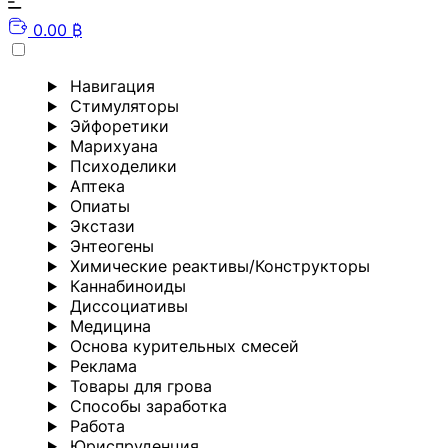
0.00 ₿
Навигация
Стимуляторы
Эйфоретики
Марихуана
Психоделики
Аптека
Опиаты
Экстази
Энтеогены
Химические реактивы/Конструкторы
Каннабиноиды
Диссоциативы
Медицина
Основа курительных смесей
Реклама
Товары для грова
Способы заработка
Работа
Юриспруденция