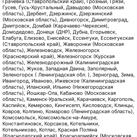
Грачевка (Ставропольский край), Грозный, Грязи,
Гусев, Гусь-Хрустальный, Давыдово (Московская
область), Дербент, Дзержинск, Дзержинский
(Московская область), Дивногорск, Димитровград,
Дмитровск, Домбай (Карачаево-Черкесия),
Домодедово, Донецк (ДНР), Дубна, Егорьевск,
Елабуга, Елизово, Енисейск, Ессентуки, Ессентукская
(Ставропольский край), Жаворонки (Московская
область), Железноводск, Железногорск
(Красноярский край), Железногорск (Курская
область), Железнодорожный (Калининградская
область), Жуков, Западная Двина, Заполярный,
Зеленогорск ( Ленинградская обл. ), Зерноград, Зима,
Ивангород, Иваново, Ижевское (Калининградская
область), Иланский, Ильино (Нижегородская
область), Йошкар-Ола, Кабаново (Московская
область), Каменск-Уральский, Карачаевск, Каргополь,
Каспийск, Кемерово, Кингисепп, Кисловодск, Клинцы,
Ковров, Колпино, Комарово (Ленинградская область),
Комсомольск, Комсомольск-на-Амуре,
Константиновск, Корсаков, Котельники,
Котельниково, Котлас, Красная Поляна
(Краснодарский край), Красноармейск (Московская