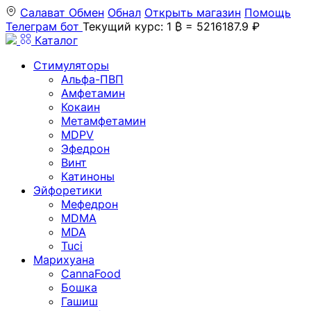
Салават
Обмен
Обнал
Открыть магазин
Помощь
Телеграм бот
Текущий курс: 1 ₿ = 5216187.9 ₽
Каталог
Стимуляторы
Альфа-ПВП
Амфетамин
Кокаин
Метамфетамин
MDPV
Эфедрон
Винт
Катиноны
Эйфоретики
Мефедрон
MDMA
MDA
Tuci
Марихуана
CannaFood
Бошка
Гашиш