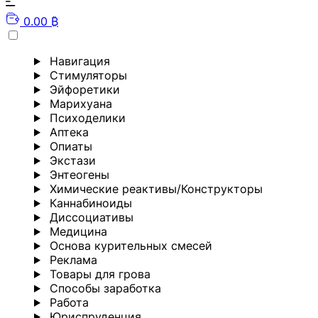
0.00 ₿
Навигация
Стимуляторы
Эйфоретики
Марихуана
Психоделики
Аптека
Опиаты
Экстази
Энтеогены
Химические реактивы/Конструкторы
Каннабиноиды
Диссоциативы
Медицина
Основа курительных смесей
Реклама
Товары для грова
Способы заработка
Работа
Юриспруденция