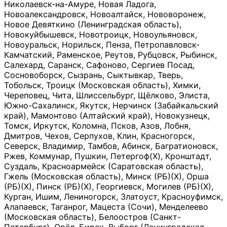
Николаевск-на-Амуре, Новая Ладога,
Новоалександровск, Новоалтайск, Нововоронеж,
Новое Девяткино (Ленинградская область),
Новокуйбышевск, Новотроицк, Новоульяновск,
Новоуральск, Норильск, Пенза, Петропавловск-
Камчатский, Раменское, Реутов, Рубцовск, Рыбинск,
Салехард, Саранск, Сафоново, Сергиев Посад,
Сосновоборск, Сызрань, Сыктывкар, Тверь,
Тобольск, Троицк (Московская область), Химки,
Череповец, Чита, Шлиссельбург, Щёлково, Элиста,
Южно-Сахалинск, Якутск, Нерчинск (Забайкальский
край), Мамонтово (Алтайский край), Новокузнецк,
Томск, Иркутск, Коломна, Псков, Азов, Лобня,
Дмитров, Чехов, Серпухов, Клин, Красногорск,
Северск, Владимир, Тамбов, Абинск, Багратионовск,
Ржев, Коммунар, Пушкин, Петергоф(Х), Кронштадт,
Суздаль, Красноармейск (Саратовская область),
Гжель (Московская область), Минск (РБ)(Х), Орша
(РБ)(Х), Пинск (РБ)(Х), Георгиевск, Могилев (РБ)(Х),
Курган, Ишим, Лениногорск, Златоуст, Красноуфимск,
Алапаевск, Таганрог, Мацеста (Сочи), Менделеево
(Московская область), Белоостров (Санкт-