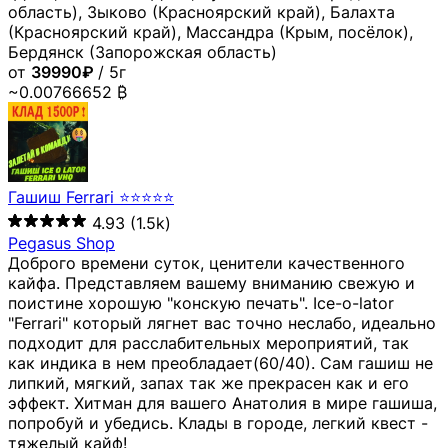
область), Зыково (Красноярский край), Балахта
(Красноярский край), Массандра (Крым, посёлок),
Бердянск (Запорожская область)
от
39990₽
/ 5г
~0.00766652 ₿
Гашиш Ferrari ⭐⭐⭐⭐⭐
4.93
(1.5k)
Pegasus Shop
Доброго времени суток, ценители качественного
кайфа. Представляем вашему вниманию свежую и
поистине хорошую "конскую печать". Ice-o-lator
"Ferrari" который лягнет вас точно неслабо, идеально
подходит для расслабительных мероприятий, так
как индика в нем преобладает(60/40). Сам гашиш не
липкий, мягкий, запах так же прекрасен как и его
эффект. Хитман для вашего Анатолия в мире гашиша,
попробуй и убедись. Клады в городе, легкий квест -
тяжелый кайф!