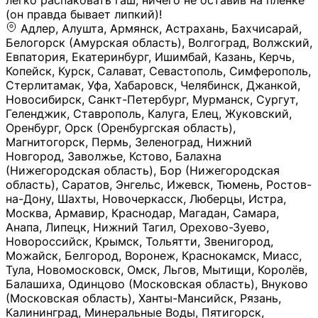
легко распаковать гаш, ничего не оставив на плёнке
(он правда бывает липкий)!
Адлер, Алушта, Армянск, Астрахань, Бахчисарай,
Белогорск (Амурская область), Волгоград, Волжский,
Евпатория, Екатеринбург, Ишимбай, Казань, Керчь,
Копейск, Курск, Салават, Севастополь, Симферополь,
Стерлитамак, Уфа, Хабаровск, Челябинск, Джанкой,
Новосибирск, Санкт-Петербург, Мурманск, Сургут,
Геленджик, Ставрополь, Калуга, Елец, Жуковский,
Оренбург, Орск (Оренбургская область),
Магнитогорск, Пермь, Зеленоград, Нижний
Новгород, Заволжье, Кстово, Балахна
(Нижегородская область), Бор (Нижегородская
область), Саратов, Энгельс, Ижевск, Тюмень, Ростов-
на-Дону, Шахты, Новочеркасск, Люберцы, Истра,
Москва, Армавир, Краснодар, Магадан, Самара,
Анапа, Липецк, Нижний Тагил, Орехово-Зуево,
Новороссийск, Крымск, Тольятти, Звенигород,
Можайск, Белгород, Воронеж, Краснокамск, Миасс,
Тула, Новомосковск, Омск, Льгов, Мытищи, Королёв,
Балашиха, Одинцово (Московская область), Внуково
(Московская область), Ханты-Мансийск, Рязань,
Калининград, Минеральные Воды, Пятигорск,