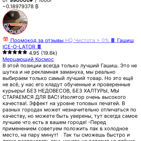
от
990000₽
/ 1000г
~0.18979378 ₿
Промокод за отзывы
HQ
Чистота > 0%
🍫 Гашиш
ICE-O-LATOR 🍫
4.95
(19.6k)
Мерцающий Космос
В этой позиции всегда только лучший Гашиш. Это не
шутка и не рекламная замануха, мы реально
выбираем только самый лучший товар. Но это ещё
не всё, у нас его кладут обученные и проверенные
курьеры! БЕЗ НЕДОВЕСОВ, БЕЗ ХАЛТУРЫ, МЫ
СТАРАЕМСЯ ДЛЯ ВАС! Изолятор очень высокого
качества!. Эффект на уровне топовых печатей. В
разных городах может незначительно отличаться по
качеству, но можете быть уверены, тут всегда самое
лучшее что есть в вашем городе! -Перед
применением советуем положить пак в холодное
место, на пару минут!⠀ Так ты сможешь быстро и