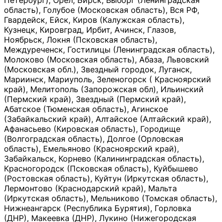
Петербург), Орёл, Бирск, Выборг (Ленинградская
область), Голубое (Московская область), Вся РФ,
Гвардейск, Ейск, Киров (Калужская область),
Кузнецк, Кировград, Ирбит, Ачинск, Глазов,
Ноябрьск, Локня (Псковская область),
Междуреченск, Гостилицы (Ленинградская область),
Молоково (Московская область), Абаза, Львовский
(Московская обл.), Звездный городок, Луганск,
Мариинск, Мариуполь, Зеленогорск ( Красноярский
край), Мелитополь (Запорожская обл), Ильинский
(Пермский край), Звездный (Пермский край),
Абатское (Тюменская область), Агинское
(Забайкальский край), Алтайское (Алтайский край),
Афанасьево (Кировская область), Городище
(Волгоградская область), Долгое (Орловская
область), Емельяново (Красноярский край),
Забайкальск, Корнево (Калининградская область),
Красногородск (Псковская область), Куйбышево
(Ростовская область), Куйтун (Иркутская область),
Лермонтово (Краснодарский край), Мальта
(Иркутская область), Мельниково (Томская область),
Нижнеангарск (Республика Бурятия), Горловка
(ДНР), Макеевка (ДНР), Лукино (Нижегородская