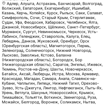
Адлер, Алушта, Астрахань, Бахчисарай, Волгоград, Волжский, Евпатория, Екатеринбург, Ишимбай, Казань, Керчь, Копейск, Курск, Рыльск, Саки, Салават, Симферополь, Сочи, Старый Крым, Стерлитамак, Судак, Уфа, Феодосия, Хабаровск, Челябинск, Ялта, Джанкой, Новосибирск, Щёлкино, Санкт-Петербург, Мурманск, Сургут, Невинномысск, Черкесск, Усть-Лабинск, Геленджик, Ставрополь, Калуга, Елец, Лебедянь, Данков, Жуковский, Оренбург, Орск (Оренбургская область), Магнитогорск, Пермь, Зеленоград, Солнечногорск, Нижний Новгород, Лысково, Заволжье, Кстово, Балахна (Нижегородская область), Богородск, Бор (Нижегородская область), Саратов, Энгельс, Ижевск, Тюмень, Ростов-на-Дону, Шахты, Новочеркасск, Батайск, Аксай, Люберцы, Истра, Москва, Армавир, Краснодар, Магадан, Самара, Анапа, Славянск-на-Кубани, Чаплыгин, Липецк, Нижний Тагил, Орехово-Зуево, Усть-Джегута, Лянтор, Нефтеюганск, Пыть-Ях, Урень, Ветлуга, Шахунья, Новороссийск, Крымск, Тимашёвск, Тольятти, Воткинск, Звенигород, Руза, Можайск, Белгород, Воронеж, Соликамск, Нытва, Лысьва (Пермский край), Чусовой, Кунгур, Краснокамск, Миасс, Губаха, Тула, Новомосковск, Донской, Омск, Льгов, Мытищи, Королёв, Ивантеевка, Балашиха, Семилуки, Кудымкар, Старый Оскол, Оса (Пермский край), Одинцово (Московская область), Ханты-Мансийск, Лабинск, Темрюк, Курганинск, Белореченск (Краснодарский край), Алупкa, Губкин, Рязань, Калининград, Усть-Илимск, Фрязино, Минеральные Воды, Пятигорск, Кострома, Ярославль, Коркино, Верхняя Пышма, Подольск, Красноярск, Смоленск, Долгопрудный, Чебоксары, Калачинск, Канск, Киров (Кировская область), Вологда, Рославль, Владивосток, Обнинск, Балабаново (Калужская область), Малоярославец, Брянск, Видное, Ярцево, Вязьма, Гагарин, Приволжск, Фурманов, Чайковский, Кинешма, Горячий Ключ, Улан-Удэ, Туймазы, Дюртюли, Альметьевск, Нефтекамск, Хадыженск, Апшеронск, Майкоп, Уссурийск, Ульяновск, Гатчина, Луга (Ленинградская область), Надым, Ногинск, Электросталь, Железнодорожный (Московская область), Бутурлиновка, Кириллов, Краснознаменск (Калиниградская область), Мышкин, Томмот, Холм, Абакан, Абдулино, Агидель, Агрыз, Адыгейск, Азнакаево, Алатырь, Алдан, Алейск, Александров, Александровск, Алексеевка (Белгородская обл.), Алексин, Амурск, Анадырь, Ангарск, Андреаполь, Анжеро-Судженск, Анива, Апатиты, Арамиль, Ардон, Арзамас, Аркадак, Арсеньев, Артём, Артёмовский, Архангельск, Асбест, Асино, Аткарск, Ахтубинск, Аша, Бабаево (Вологодская область), Бавлы (Республика Татарстан), Байкальск, Бакал, Баксан, Балаклава, Балаково (Саратовская область), Балашов (Саратовская область), Балтийск, Барабинск, Барнаул, Барыш (Ульяновская область), Бежецк, Белая Калитва (Ростовская область), Белебей, Белогорск (Крым), Белозерск, Белокуриха, Беломорск, Белоозёрский (Московская область), Белорецк (Республика Башкортостан), Кызыл, Белоярский (Ханты-Мансийский АО), Бердск, Березники (Пермский край), Берёзовский (Кемеровская область), Берёзовский (Свердловская область), Беслан, Бийск, Бикин, Билибино, Биробиджан, Благовещенск (Амурская область), Благовещенск (Башкортостан), Бобров, Богородицк, Боготол, Богучар, Бокситогорск (Ленинградская область), Бологое (Тверская область), Болхов, Большой Камень (Приморский край), Борисоглебск (Воронежская область), Боровичи (Новгородская область), Боровск, Бородино, Братск, Бронницы (Московская область), Бугульма (Республика Татарстан), Бугуруслан (Оренбургская область), Буинск, Буй, Буйнакск, Валдай, Валуйки, Велиж, Великие Луки, Великий Новгород, Великий Устюг, Вельск, Венёв, Верещагино, Верхнеуральск, Верхний Уфалей, Верхняя Салда, Верхняя Тура, Весьегонск, Вилючинск, Вихоревка, Вичуга, Владикавказ, Волгодонск, Волгореченск, Володарск, Волосово, Волчанск, Вольск, Воркута, Ворсма, Всеволожск (Ленинградская область), Вуктыл, Выкса, Высоковск, Высоцк, Вытегра, Вышний Волочёк, Вяземский, Вязники, Вятские Поляны, Нея, Шилка, Гаврилов Посад, Гаврилов-Ям, Гай, Галич, Гдов, Голицыно, Горно-Алтайск, Горнозаводск, Горняк, Городец, Гороховец, Гремячинск, Грозный, Грязи, Грязовец, Губкинский, Гуково, Гулькевичи, Гурьевск (Калининградская область), Гурьевск (Кемеровская область), Гусев, Гусь-Хрустальный, Давлеканово, Далматово, Дальнегорск, Дегтярск, Дедовск, Демидов, Дербент, Десногорск, Дзержинск, Дзержинский (Московская область), Дивногорск, Димитровград, Дмитровск, Дно, Добрянка, Долинск, Домодедово, Донецк (ДНР), Дорогобуж, Дрезна, Дубна, Дудинка, Духовщина, Дятьково, Егорьевск, Елабуга, Елизово, Ельня (Будет изменено название), Емва, Енисейск, Ермолино, Ершов, Ессентуки, Ефремов, Железноводск, Железногорск (Красноярский край), Железногорск (Курская область), Железногорск-Илимский, Жигулёвск, Жиздра, Жирновск, Жуков, Жуковка, Заводоуковск, Заволжск, Задонск, Заинск, Заозёрный, Заозёрск, Западная Двина, Заполярный, Зарайск, Заречный (Пензенская область), Заречный (Свердловская область), Заринск, Звенигово, Зверево, Зеленогорск ( Ленинградская обл. ), Зеленоградск, Зеленодольск, Зеленокумск, Зерноград, Зима, Змеиногорск, Зубцов, Ивангород, Иваново, Ивдель, Избербаш, Изобильный, Иланский, Инза, Инкерман, Инта, Ипатово, Искитим, Йошкар-Ола, Кадников, Калач, Калач-на-Дону, Калининск, Калтан, Калязин, Камбарка, Каменка (Пензенская область), Каменногорск (Ленинградская область), Каменск-Уральский, Каменск-Шахтинский, Камень-на-Оби, Камешково, Камышин, Канаш, Кандалакша, Карабаново, Карабаш, Карачаевск, Каргат, Каргополь, Карпинск, Карталы, Касимов, Касли, Каспийск, Катав-Ивановск, Катайск, Качканар, Кашин, Кашира, Кемерово, Кемь, Кизел, Кизилюрт, Кизляр, Кимовск, Кимры, Кингисепп, Кинель, Киреевск, Киренск, Киржач, Кириши, Кирово-Чепецк, Кировск (Ленинградская область), Кировск (Мурманская область), Кирсанов, Киселёвск, Кисловодск, Климовск, Клинцы, Княгинино, Ковдор, Ковров, Когалым, Козельск, Козьмодемьянск, Кола, Кологрив, Колпашево, Колпино, Кольчугино, Комсомольск, Комсомольск-на-Амуре, Конаково, Кондопога, Кондрово, Константиновск, Кораблино, Кореновск, Корсаков, Коряжма, Костерёво, Костомукша, Котельники, Котельниково, Котельнич, Котлас, Котовск, Кохма, Красноармейск (Московская область), Краснозаводск, Краснознаменск (Московская область), Краснокаменск, Краснослободск (Волгоградская область), Краснотурьинск, Красноуральск, Красный Сулин, Кремёнки, Кропоткин, Кубинка, Кувшиново (Тверская область), Кудрово, Кулебаки, Кумертау, Курлово, Куровское, Куртамыш, Курчатов, Куса, Кушва, Кыштым, Лабытнанги, Лагань, Лаишево (Республика Татарстан), Лакинск, Лангепас, Лахденпохья, Ленинск-Кузнецкий, Ленск (Республика Саха), Лермонтов (Ставропольский край), Лесозаводск (Приморский край), Лесосибирск, Ливны (Орловская область), Ликино-Дулёво, Липки (Тульская область), Лиски (Воронежская область), Лихославль, Лодейное Поле, Ломоносов (Санкт-Петербург), Лосино-Петровский, Лукоянов, Луховицы, Лыткарино, Любань (Ленинградская область), Любим, Людиново, Магас, Майский, Макаров, Малая Вишера, Малгобек, Мамадыш, Мамоново, Мантурово, Маркс, Махачкала, Мглин, Мегион, Медвежьегорск, Медногорск, Медынь, Меленки, Мелеуз, Менделеевск, Мещовск, Микунь, Миллерово, Минусинск, Миньяр, Мирный (Архангельская область), Мирный (Якутия), Михайловка (Город), Михайловск (Свердловская область), Михайловск (Ставропольский край), Могоча, Можга, Моздок, Мончегорск, Морозовск, Моршанск, Мосальск, Муравленко, Мурино, Муром, Мценск, Мыски, Набережные Челны, Навашино (Нижегородская область), Назарово (Красноярский край), Назрань, Нальчик, Наро-Фоминск, Нарткала, Нарьян-Мар, Находка, Невель (Псковская область), Невельск, Невьянск, Нелидово (Тверская область), Неман, Нерехта (Костромская область), Нерюнгри, Нестеров, Нефтегорск (Самарская область), Нефтекумск, Нижневартовск, Нижнекамск (Республика Татарстан), Нижнеудинск, Нижние Серги, Нижний Ломов, Нижняя Тура, Николаевск-на-Амуре, Никольск (Вологодская область), Никольск (Пензенская область), Новая Ладога, Новая Ляля, Новоалександровск, Новоалтайск, Нововоронеж, Новодвинск, Новозыбков, Новокубанск, Новокуйбышевск, Новомичуринск, Новопавловск, Новоржев, Новосокольники, Новотроицк, Новоульяновск, Новоуральск, Новохопёрск, Новочебоксарск, Новошахтинск, Новый Оскол, Новый Уренгой, Норильск, Нурлат, Нягань, Нязепетровск, Няндома, Облучье, Обоянь, Озёрск (Калининградская область), Озёрск (Челябинская область), Озёры, Октябрьск (Самарская область), Октябрьский (Башкортостан), Окуловка (Новгородская область), Оленегорск, Олонец, Онега, Опочка, Осинники, Осташков, Остров, Острогожск, Отрадный, Оха, Павлово, Павловск (Воронежская область), Павловск (Санкт-Петербург), Павловский Посад, Партизанск, Певек, Пенза, Первоуральск, Перевоз, Пересвет, Переславль-Залесский, Пестово (Новгородская область), Петрозаводск, Петропавловск-Камчатский, Печоры, Пикалёво, Пионерский, Питкяранта, Плавск, Плёс, Подпорожье, Покачи, Покров, Покровск, Полесск, Полысаево, Полярные Зори, Полярный, Поронайск, Порхов, Похвистнево, Почеп, Починок, Пошехонье, Правдинск, Приморск (Калининградская область), Приморско-Ахтарск, Приозерск, Прокопьевск, Протвино, Прохладный, Пугачёв, Пудож, Пустошка, Пушкино, Пущино, Пыталово, Радужный (Владимирская область), Радужный (Ханты-Мансийский АО), Райчихинск, Раменское, Рассказово, Ревда, Реж, Реутов, Родники, Россошь, Ростов (Ярославская обл.), Рошаль, Ртищево, Рубцовск, Рузаевка, Рыбинск, Рыбное, Ряжск, Салехард, Сальск, Саранск, Сарапул, Саров, Сасово, Сатка, Сафоново, Саяногорск, Саянск, Светлогорск, Светлоград, Светлый, Светогорск (Ленинградская область), Свободный, Себеж, Северобайкальск, Северодвинск, Североуральск, Сегежа, Семикаракорск, Сенгилей, Серафимович, Сергач, Сергиев Посад, Сердобск, Сертолово (Ленинградская область), Сестрорецк (Ленинградская область), Сибай, Скопин, Славгород, Сланцы, Слободской, Слюдянка, Собинка, Советск (Кировская область), Советск (Калининградская область), Советск (Тульская область), Советская Гавань, Советский (Ханты-Мансийский АО), Сокол (Вологодская область), Солигалич, Соль-Илецк, Сольцы, Сортавала, Сосенский, Сосновоборск, Сосновый Бор (Ленинградская область), Сосногорск, Спас-Клепики, Спасск-Рязанский, С