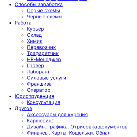
Способы заработка
Серые схемы
Черные схемы
Работа
Курьер
Склад
Химик
Перевозчик
Трафаретчик
HR-Менеджер
Гровер
Лаборант
Силовые услуги
Франшиза
Оператор
Юриспруденция
Консультация
Другoе
Аксессуары для курения
Каршеринг
Дизайн. Графика. Отрисовка документов
Финансы. Карты. Кошельки. Обнал