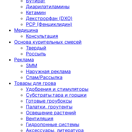
Бутират
Диарилэтиламины
Кетамин
Декстрорфан (DXO)
PCP (Фенциклидин)
Медицина
Консультация
Основа курительных смесей
Твердый
Россыпь
Реклама
SMM
Наружная реклама
Спам/Рассылка
Товары для грова
Удобрения и стимуляторы
Субстраты,тара и горшки
Готовые гроубоксы
Палатки, гроутенты
Освещение растений
Вентиляция
Гидропонные системы
Аксессуары, литература