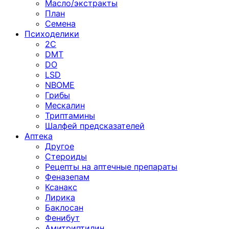
Масло/экстракты
План
Семена
Психоделики
2C
DMT
DO
LSD
NBOME
Грибы
Мескалин
Триптамины
Шалфей предсказателей
Аптека
Другое
Стероиды
Рецепты на аптечные препараты
Феназепам
Ксанакс
Лирика
Баклосан
Фенибут
Амитриптилин