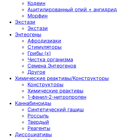
Кодеин
Ацитилированный опий + ангидрид
Морфин
Экстази
Экстази
Энтеогены
Афродизиаки
Стимуляторы
Грибы (х)
Чистка организма
Семена Энтеогенов
Другое
Химические реактивы/Конструкторы
Конструкторы
Химические реактивы
1-фенил-2-нитропропен
Каннабиноиды
Синтетический гашиш
Россыпь
Твердый
Реагенты
Диссоциативы