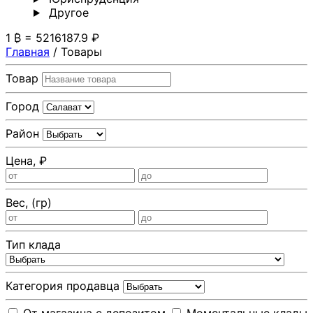
Другoе
1 ₿ = 5216187.9 ₽
Главная
/
Товары
Товар
Город
Район
Цена, ₽
Вес, (гр)
Тип клада
Категория продавца