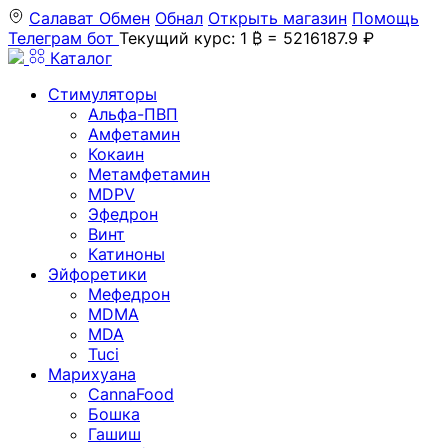
Салават
Обмен
Обнал
Открыть магазин
Помощь
Телеграм бот
Текущий курс: 1 ₿ = 5216187.9 ₽
Каталог
Стимуляторы
Альфа-ПВП
Амфетамин
Кокаин
Метамфетамин
MDPV
Эфедрон
Винт
Катиноны
Эйфоретики
Мефедрон
MDMA
MDA
Tuci
Марихуана
CannaFood
Бошка
Гашиш