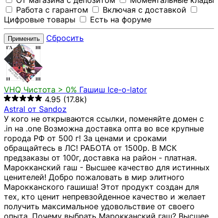
От магазина с депозитом
Моментальные клады
Работа с гарантом
Включая с доставкой
Цифровые товары
Есть на форуме
Сбросить
Применить
VHQ
Чистота > 0%
Гашиш Ice-o-lator
4.95
(17.8k)
Astral от Sandoz
У кого не открываются ссылки, поменяйте домен с
.in на .one Возможна доставка опта во все крупные
города РФ от 500 г! За ценами и сроками
обращайтесь в ЛС! РАБОТА от 1500р. В МСК
предзаказы от 100г, доставка на район - платная.
Марокканский гаш - Высшее качество для истинных
ценителей! Добро пожаловать в мир элитного
Марокканского гашиша! Этот продукт создан для
тех, кто ценит непревзойденное качество и желает
получить максимальное удовольствие от своего
опыта. Почему выбрать Марокканский гаш? Высшее