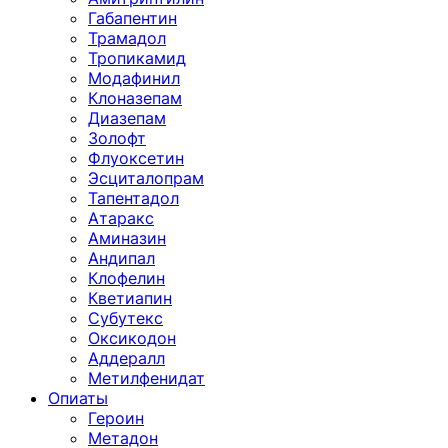
Габапентин
Трамадол
Тропикамид
Модафинил
Клоназепам
Диазепам
Золофт
Флуоксетин
Эсциталопрам
Тапентадол
Атаракс
Аминазин
Андипал
Клофелин
Кветиапин
Субутекс
Оксикодон
Аддералл
Метилфенидат
Опиаты
Героин
Метадон