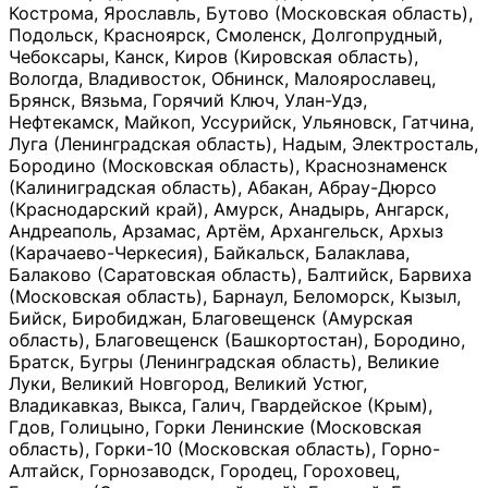
Кострома, Ярославль, Бутово (Московская область),
Подольск, Красноярск, Смоленск, Долгопрудный,
Чебоксары, Канск, Киров (Кировская область),
Вологда, Владивосток, Обнинск, Малоярославец,
Брянск, Вязьма, Горячий Ключ, Улан-Удэ,
Нефтекамск, Майкоп, Уссурийск, Ульяновск, Гатчина,
Луга (Ленинградская область), Надым, Электросталь,
Бородино (Московская область), Краснознаменск
(Калиниградская область), Абакан, Абрау-Дюрсо
(Краснодарский край), Амурск, Анадырь, Ангарск,
Андреаполь, Арзамас, Артём, Архангельск, Архыз
(Карачаево-Черкесия), Байкальск, Балаклава,
Балаково (Саратовская область), Балтийск, Барвиха
(Московская область), Барнаул, Беломорск, Кызыл,
Бийск, Биробиджан, Благовещенск (Амурская
область), Благовещенск (Башкортостан), Бородино,
Братск, Бугры (Ленинградская область), Великие
Луки, Великий Новгород, Великий Устюг,
Владикавказ, Выкса, Галич, Гвардейское (Крым),
Гдов, Голицыно, Горки Ленинские (Московская
область), Горки-10 (Московская область), Горно-
Алтайск, Горнозаводск, Городец, Гороховец,