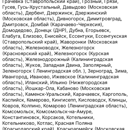
Грачевка (Ставропольский край), Грозный, Грязи,
Гусев, Гусь-Хрустальный, Давыдово (Московская
область), Дербент, Дзержинск, Дзержинский
(Московская область), Дивногорск, Димитровград,
Дмитровск, Домбай (Карачаево-Черкесия),
Домодедово, Донецк (ДНР), Дубна, Егорьевск,
Елабуга, Елизово, Енисейск, Ессентуки, Ессентукская
(Ставропольский край), Жаворонки (Московская
область), Железноводск, Железногорск
(Красноярский край), Железногорск (Курская
область), Железнодорожный (Калининградская
область), Жуков, Западная Двина, Заполярный,
Зеленогорск ( Ленинградская обл. ), Зерноград, Зима,
Ивангород, Иваново, Ижевское (Калининградская
область), Иланский, Ильино (Нижегородская
область), Йошкар-Ола, Кабаново (Московская
область), Каменск-Уральский, Карачаевск, Каргополь,
Каспийск, Кемерово, Кингисепп, Кисловодск, Клинцы,
Ковров, Колпино, Комарово (Ленинградская область),
Комсомольск, Комсомольск-на-Амуре,
Константиновск, Корсаков, Котельники,
Котельниково, Котлас, Красная Поляна
(Краснодарский край), Красноармейск (Московская