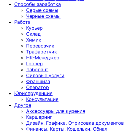
Способы заработка
Серые схемы
Черные схемы
Работа
Курьер
Склад
Химик
Перевозчик
Трафаретчик
HR-Менеджер
Гровер
Лаборант
Силовые услуги
Франшиза
Оператор
Юриспруденция
Консультация
Другoе
Аксессуары для курения
Каршеринг
Дизайн. Графика. Отрисовка документов
Финансы. Карты. Кошельки. Обнал