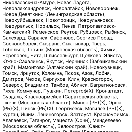
Николаевск-на-Амуре, Новая Ладога,
Новоалександровск, Новоалтайск, Нововоронеж,
Новое Девяткино (Ленинградская область),
Новокуйбышевск, Новотроицк, Новоульяновск,
Новоуральск, Норильск, Пенза, Петропавловск-
Камчатский, Раменское, Реутов, Рубцовск, Рыбинск,
Салехард, Саранск, Сафоново, Сергиев Посад,
Сосновоборск, Сызрань, Сыктывкар, Тверь,
Тобольск, Троицк (Московская область), Химки,
Череповец, Чита, Шлиссельбург, Щёлково, Элиста,
Южно-Сахалинск, Якутск, Нерчинск (Забайкальский
край), Мамонтово (Алтайский край), Новокузнецк,
Томск, Иркутск, Коломна, Псков, Азов, Лобня,
Дмитров, Чехов, Серпухов, Клин, Красногорск,
Северск, Владимир, Тамбов, Абинск, Багратионовск,
Ржев, Коммунар, Пушкин, Петергоф(Х), Кронштадт,
Суздаль, Красноармейск (Саратовская область),
Гжель (Московская область), Минск (РБ)(Х), Орша
(РБ)(Х), Пинск (РБ)(Х), Георгиевск, Могилев (РБ)(Х),
Курган, Ишим, Лениногорск, Златоуст, Красноуфимск,
Алапаевск, Таганрог, Мацеста (Сочи), Менделеево
(Московская область), Белоостров (Санкт-