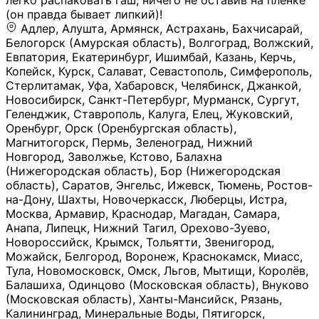
легко распаковать гаш, ничего не оставив на плёнке
(он правда бывает липкий)!
Адлер, Алушта, Армянск, Астрахань, Бахчисарай,
Белогорск (Амурская область), Волгоград, Волжский,
Евпатория, Екатеринбург, Ишимбай, Казань, Керчь,
Копейск, Курск, Салават, Севастополь, Симферополь,
Стерлитамак, Уфа, Хабаровск, Челябинск, Джанкой,
Новосибирск, Санкт-Петербург, Мурманск, Сургут,
Геленджик, Ставрополь, Калуга, Елец, Жуковский,
Оренбург, Орск (Оренбургская область),
Магнитогорск, Пермь, Зеленоград, Нижний
Новгород, Заволжье, Кстово, Балахна
(Нижегородская область), Бор (Нижегородская
область), Саратов, Энгельс, Ижевск, Тюмень, Ростов-
на-Дону, Шахты, Новочеркасск, Люберцы, Истра,
Москва, Армавир, Краснодар, Магадан, Самара,
Анапа, Липецк, Нижний Тагил, Орехово-Зуево,
Новороссийск, Крымск, Тольятти, Звенигород,
Можайск, Белгород, Воронеж, Краснокамск, Миасс,
Тула, Новомосковск, Омск, Льгов, Мытищи, Королёв,
Балашиха, Одинцово (Московская область), Внуково
(Московская область), Ханты-Мансийск, Рязань,
Калининград, Минеральные Воды, Пятигорск,