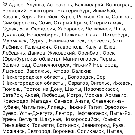
Адлер, Алушта, Астрахань, Бахчисарай, Волгоград, Волжский, Евпатория, Екатеринбург, Ишимбай, Казань, Керчь, Копейск, Курск, Рыльск, Саки, Салават, Симферополь, Сочи, Старый Крым, Стерлитамак, Судак, Уфа, Феодосия, Хабаровск, Челябинск, Ялта, Джанкой, Новосибирск, Щёлкино, Санкт-Петербург, Мурманск, Сургут, Невинномысск, Черкесск, Усть-Лабинск, Геленджик, Ставрополь, Калуга, Елец, Лебедянь, Данков, Жуковский, Оренбург, Орск (Оренбургская область), Магнитогорск, Пермь, Зеленоград, Солнечногорск, Нижний Новгород, Лысково, Заволжье, Кстово, Балахна (Нижегородская область), Богородск, Бор (Нижегородская область), Саратов, Энгельс, Ижевск, Тюмень, Ростов-на-Дону, Шахты, Новочеркасск, Батайск, Аксай, Люберцы, Истра, Москва, Армавир, Краснодар, Магадан, Самара, Анапа, Славянск-на-Кубани, Чаплыгин, Липецк, Нижний Тагил, Орехово-Зуево, Усть-Джегута, Лянтор, Нефтеюганск, Пыть-Ях, Урень, Ветлуга, Шахунья, Новороссийск, Крымск, Тимашёвск, Тольятти, Воткинск, Звенигород, Руза, Можайск, Белгород, Воронеж, Соликамск, Нытва, Лысьва (Пермский край), Чусовой, Кунгур, Краснокамск, Миасс, Губаха, Тула, Новомосковск, Донской, Омск, Льгов, Мытищи, Королёв, Ивантеевка, Балашиха, Семилуки, Кудымкар, Старый Оскол, Оса (Пермский край), Одинцово (Московская область), Ханты-Мансийск, Лабинск, Темрюк, Курганинск, Белореченск (Краснодарский край), Алупкa, Губкин, Рязань, Калининград, Усть-Илимск, Фрязино, Минеральные Воды, Пятигорск, Кострома, Ярославль, Коркино, Верхняя Пышма, Подольск, Красноярск, Смоленск, Долгопрудный, Чебоксары, Калачинск, Канск, Киров (Кировская область), Вологда, Рославль, Владивосток, Обнинск, Балабаново (Калужская область), Малоярославец, Брянск, Видное, Ярцево, Вязьма, Гагарин, Приволжск, Фурманов, Чайковский, Кинешма, Горячий Ключ, Улан-Удэ, Туймазы, Дюртюли, Альметьевск, Нефтекамск, Хадыженск, Апшеронск, Майкоп, Уссурийск, Ульяновск, Гатчина, Луга (Ленинградская область), Надым, Ногинск, Электросталь, Железнодорожный (Московская область), Бутурлиновка, Кириллов, Краснознаменск (Калиниградская область), Мышкин, Томмот, Холм, Абакан, Абдулино, Агидель, Агрыз, Адыгейск, Азнакаево, Алатырь, Алдан, Алейск, Александров, Александровск, Алексеевка (Белгородская обл.), Алексин, Амурск, Анадырь, Ангарск, Андреаполь, Анжеро-Судженск, Анива, Апатиты, Арамиль, Ардон, Арзамас, Аркадак, Арсеньев, Артём, Артёмовский, Архангельск, Асбест, Асино, Аткарск, Ахтубинск, Аша, Бабаево (Вологодская область), Бавлы (Республика Татарстан), Байкальск, Бакал, Баксан, Балаклава, Балаково (Саратовская область), Балашов (Саратовская область), Балтийск, Барабинск, Барнаул, Барыш (Ульяновская область), Бежецк, Белая Калитва (Ростовская область), Белебей, Белогорск (Крым), Белозерск, Белокуриха, Беломорск, Белоозёрский (Московская область), Белорецк (Республика Башкортостан), Кызыл, Белоярский (Ханты-Мансийский АО), Бердск, Березники (Пермский край), Берёзовский (Кемеровская область), Берёзовский (Свердловская область), Беслан, Бийск, Бикин, Билибино, Биробиджан, Благовещенск (Амурская область), Благовещенск (Башкортостан), Бобров, Богородицк, Боготол, Богучар, Бокситогорск (Ленинградская область), Бологое (Тверская область), Болхов, Большой Камень (Приморский край), Борисоглебск (Воронежская область), Боровичи (Новгородская область), Боровск, Бородино, Братск, Бронницы (Московская область), Бугульма (Республика Татарстан), Бугуруслан (Оренбургская область), Буинск, Буй, Буйнакск, Валдай, Валуйки, Велиж, Великие Луки, Великий Новгород, Великий Устюг, Вельск, Венёв, Верещагино, Верхнеуральск, Верхний Уфалей, Верхняя Салда, Верхняя Тура, Весьегонск, Вилючинск, Вихоревка, Вичуга, Владикавказ, Волгодонск, Волгореченск, Володарск, Волосово, Волчанск, Вольск, Воркута, Ворсма, Всеволожск (Ленинградская область), Вуктыл, Выкса, Высоковск, Высоцк, Вытегра, Вышний Волочёк, Вяземский, Вязники, Вятские Поляны, Нея, Шилка, Гаврилов Посад, Гаврилов-Ям, Гай, Галич, Гдов, Голицыно, Горно-Алтайск, Горнозаводск, Горняк, Городец, Гороховец, Гремячинск, Грозный, Грязи, Грязовец, Губкинский, Гуково, Гулькевичи, Гурьевск (Калининградская область), Гурьевск (Кемеровская область), Гусев, Гусь-Хрустальный, Давлеканово, Далматово, Дальнегорск, Дегтярск, Дедовск, Демидов, Дербент, Десногорск, Дзержинск, Дзержинский (Московская область), Дивногорск, Димитровград, Дмитровск, Дно, Добрянка, Долинск, Домодедово, Донецк (ДНР), Дорогобуж, Дрезна, Дубна, Дудинка, Духовщина, Дятьково, Егорьевск, Елабуга, Елизово, Ельня (Будет изменено название), Емва, Енисейск, Ермолино, Ершов, Ессентуки, Ефремов, Железноводск, Железногорск (Красноярский край), Железногорск (Курская область), Железногорск-Илимский, Жигулёвск, Жиздра, Жирновск, Жуков, Жуковка, Заводоуковск, Заволжск, Задонск, Заинск, Заозёрный, Заозёрск, Западная Двина, Заполярный, Зарайск, Заречный (Пензенская область), Заречный (Свердловская область), Заринск, Звенигово, Зверево, Зеленогорск ( Ленинградская обл. ), Зеленоградск, Зеленодольск, Зеленокумск, Зерноград, Зима, Змеиногорск, Зубцов, Ивангород, Иваново, Ивдель, Избербаш, Изобильный, Иланский, Инза, Инкерман, Инта, Ипатово, Искитим, Йошкар-Ола, Кадников, Калач, Калач-на-Дону, Калининск, Калтан, Калязин, Камбарка, Каменка (Пензенская область), Каменногорск (Ленинградская область), Каменск-Уральский, Каменск-Шахтинский, Камень-на-Оби, Камешково, Камышин, Канаш, Кандалакша, Карабаново, Карабаш, Карачаевск, Каргат, Каргополь, Карпинск, Карталы, Касимов, Касли, Каспийск, Катав-Ивановск, Катайск, Качканар, Кашин, Кашира, Кемерово, Кемь, Кизел, Кизилюрт, Кизляр, Кимовск, Кимры, Кингисепп, Кинель, Киреевск, Киренск, Киржач, Кириши, Кирово-Чепецк, Кировск (Ленинградская область), Кировск (Мурманская область), Кирсанов, Киселёвск, Кисловодск, Климовск, Клинцы, Княгинино, Ковдор, Ковров, Когалым, Козельск, Козьмодемьянск, Кола, Кологрив, Колпашево, Колпино, Кольчугино, Комсомольск, Комсомольск-на-Амуре, Конаково, Кондопога, Кондрово, Константиновск, Кораблино, Кореновск, Корсаков, Коряжма, Костерёво, Костомукша, Котельники, Котельниково, Котельнич, Котлас, Котовск, Кохма, Красноармейск (Московская область), Краснозаводск, Краснознаменск (Московская область), Краснокаменск, Краснослободск (Волгоградская область), Краснотурьинск, Красноуральск, Красный Сулин, Кремёнки, Кропоткин, Кубинка, Кувшиново (Тверская область), Кудрово, Кулебаки, Кумертау, Курлово, Куровское, Куртамыш, Курчатов, Куса, Кушва, Кыштым, Лабытнанги, Лагань, Лаишево (Республика Татарстан), Лакинск, Лангепас, Лахденпохья, Ленинск-Кузнецкий, Ленск (Республика Саха), Лермонтов (Ставропольский край), Лесозаводск (Приморский край), Лесосибирск, Ливны (Орловская область), Ликино-Дулёво, Липки (Тульская область), Лиски (Воронежская область), Лихославль, Лодейное Поле, Ломоносов (Санкт-Петербург), Лосино-Петровский, Лукоянов, Луховицы, Лыткарино, Любань (Ленинградская область), Любим, Людиново, Магас, Майский, Макаров, Малая Вишера, Малгобек, Мамадыш, Мамоново, Мантурово, Маркс, Махачкала, Мглин, Мегион, Медвежьегорск, Медногорск, Медынь, Меленки, Мелеуз, Менделеевск, Мещовск, Микунь, Миллерово, Минусинск, Миньяр, Мирный (Архангельская область), Мирный (Якутия), Михайловка (Город), Михайловск (Свердловская область), Михайловск (Ставропольский край), Могоча, Можга, Моздок, Мончегорск, Морозовск, Моршанск, Мосальск, Муравленко, Мурино, Муром, Мценск, Мыски, Набережные Челны, Навашино (Нижегородская область), Назарово (Красноярский край), Назрань, Нальчик, Наро-Фоминск, Нарткала, Нарьян-Мар, Находка, Невель (Псковская область), Невельск, Невьянск, Нелидово (Тверская область), Неман, Нерехта (Костромская область), Нерюнгри, Нестеров, Нефтегорск (Самарская область), Нефтекумск, Нижневартовск, Нижнекамск (Республика Татарстан), Нижнеудинск, Нижние Серги, Нижний Ломов, Нижняя Тура, Николаевск-на-Амуре, Никольск (Вологодская область), Никольск (Пензенская область), Новая Ладога, Новая Ляля, Новоалександровск, Новоалтайск, Нововоронеж, Новодвинск, Новозыбков, Новокубанск, Новокуйбышевск, Новомичуринск, Новопавловск, Новоржев, Новосокольники, Новотроицк, Новоульяновск, Новоуральск, Новохопёрск, Новочебоксарск, Новошахтинск, Новый Оскол, Новый Уренгой, Норильск, Нурлат, Нягань, Нязепетровск, Няндома, Облучье, Обоянь, Озёрск (Калининградская область), Озёрск (Челябинская область), Озёры, Октябрьск (Самарская область), Октябрьский (Башкортостан), Окуловка (Новгородская область), Оленегорск, Олонец, Онега, Опочка, Осинники, Осташков, Остров, Острогожск, Отрадный, Оха, Павлово, Павловск (Воронежская область), Павловск (Санкт-Петербург), Павловский Посад, Партизанск, Певек, Пенза, Первоуральск, Перевоз, Пересвет, Переславль-Залесский, Пестово (Новгородская область), Петрозаводск, Петропавловск-Камчатский, Печоры, Пикалёво, Пионерский, Питкяранта, Плавск, Плёс, Подпорожье, Покачи, Покров, Покровск, Полесск, Полысаево, Полярные Зори, Полярный, Поронайск, Порхов, Похвистнево, Почеп, Починок, Пошехонье, Правдинск, Приморск (Калининградская область), Приморско-Ахтарск, Приозерск, Прокопьевск, Протвино, Прохладный, Пугачёв, Пудож, Пустошка, Пушкино, Пущино, Пыталово, Радужный (Владимирская область), Радужный (Ханты-Мансийский АО), Райчихинск, Раменское, Рассказово, Ревда, Реж, Реутов, Родники, Россошь, Ростов (Ярославская обл.), Рошаль, Ртищево, Рубцовск, Рузаевка, Рыбинск, Рыбное, Ряжск, Салехард, Сальск, Саранск, Сарапул, Саров, Сасово, Сатка, Сафоново, Саяногорск, Саянск, Светлогорск, Светлоград, Светлый, Светогорск (Ленинградская область), Свободный, Себеж, Северобайкальск, Северодвинск, Североуральск, Сегежа, Семикаракорск, Сенгилей, Серафимович, Сергач, Сергиев Посад, Сердобск, Сертолово (Ленинградская область), Сестрорецк (Ленинградская область), Сибай, Скопин, Славгород, Сланцы, Слободской, Слюдянка, Собинка, Советск (Кировская область), Советск (Калининградская область), Советск (Тульская область), Советская Гавань, Советский (Ханты-Мансийский АО), Сокол (Вологодская область), Солигалич, Соль-Илецк, Сольцы, Сортавала, Сосенский, Сосновоборск, Сосновый Бор (Ленинградская область), Сосногорск, Спас-Клепики, Спасск-Рязанский, С