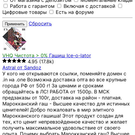
От магазина с депозитом
Моментальные клады
Работа с гарантом
Включая с доставкой
Цифровые товары
Есть на форуме
Сбросить
Применить
VHQ
Чистота > 0%
Гашиш Ice-o-lator
4.95
(17.8k)
Astral от Sandoz
У кого не открываются ссылки, поменяйте домен с
.in на .one Возможна доставка опта во все крупные
города РФ от 500 г! За ценами и сроками
обращайтесь в ЛС! РАБОТА от 1500р. В МСК
предзаказы от 100г, доставка на район - платная.
Марокканский гаш - Высшее качество для истинных
ценителей! Добро пожаловать в мир элитного
Марокканского гашиша! Этот продукт создан для
тех, кто ценит непревзойденное качество и желает
получить максимальное удовольствие от своего
опыта. Почему выбрать Марокканский гаш? Высшее