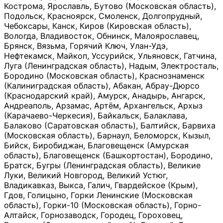
Кострома, Ярославль, Бутово (Московская область),
Подольск, Красноярск, Смоленск, Долгопрудный,
Чебоксары, Канск, Киров (Кировская область),
Вологда, Владивосток, Обнинск, Малоярославец,
Брянск, Вязьма, Горячий Ключ, Улан-Удэ,
Нефтекамск, Майкоп, Уссурийск, Ульяновск, Гатчина,
Луга (Ленинградская область), Надым, Электросталь,
Бородино (Московская область), Краснознаменск
(Калиниградская область), Абакан, Абрау-Дюрсо
(Краснодарский край), Амурск, Анадырь, Ангарск,
Андреаполь, Арзамас, Артём, Архангельск, Архыз
(Карачаево-Черкесия), Байкальск, Балаклава,
Балаково (Саратовская область), Балтийск, Барвиха
(Московская область), Барнаул, Беломорск, Кызыл,
Бийск, Биробиджан, Благовещенск (Амурская
область), Благовещенск (Башкортостан), Бородино,
Братск, Бугры (Ленинградская область), Великие
Луки, Великий Новгород, Великий Устюг,
Владикавказ, Выкса, Галич, Гвардейское (Крым),
Гдов, Голицыно, Горки Ленинские (Московская
область), Горки-10 (Московская область), Горно-
Алтайск, Горнозаводск, Городец, Гороховец,