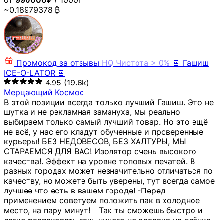
от
990000₽
/ 1000г
~0.18979378 ₿
Промокод за отзывы
HQ
Чистота > 0%
🍫 Гашиш
ICE-O-LATOR 🍫
4.95
(19.6k)
Мерцающий Космос
В этой позиции всегда только лучший Гашиш. Это не
шутка и не рекламная замануха, мы реально
выбираем только самый лучший товар. Но это ещё
не всё, у нас его кладут обученные и проверенные
курьеры! БЕЗ НЕДОВЕСОВ, БЕЗ ХАЛТУРЫ, МЫ
СТАРАЕМСЯ ДЛЯ ВАС! Изолятор очень высокого
качества!. Эффект на уровне топовых печатей. В
разных городах может незначительно отличаться по
качеству, но можете быть уверены, тут всегда самое
лучшее что есть в вашем городе! -Перед
применением советуем положить пак в холодное
место, на пару минут!⠀ Так ты сможешь быстро и