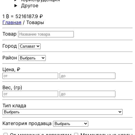
Другoе
1 ₿ = 5216187.9 ₽
Главная
/
Товары
Товар
Город
Район
Цена, ₽
Вес, (гр)
Тип клада
Категория продавца