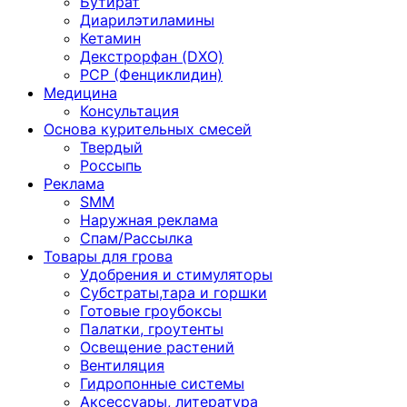
Бутират
Диарилэтиламины
Кетамин
Декстрорфан (DXO)
PCP (Фенциклидин)
Медицина
Консультация
Основа курительных смесей
Твердый
Россыпь
Реклама
SMM
Наружная реклама
Спам/Рассылка
Товары для грова
Удобрения и стимуляторы
Субстраты,тара и горшки
Готовые гроубоксы
Палатки, гроутенты
Освещение растений
Вентиляция
Гидропонные системы
Аксессуары, литература