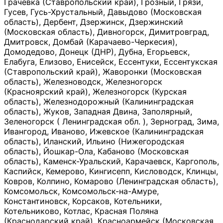
Грачевка (Ставропольский край), Грозный, Грязи,
Гусев, Гусь-Хрустальный, Давыдово (Московская
область), Дербент, Дзержинск, Дзержинский
(Московская область), Дивногорск, Димитровград,
Дмитровск, Домбай (Карачаево-Черкесия),
Домодедово, Донецк (ДНР), Дубна, Егорьевск,
Елабуга, Елизово, Енисейск, Ессентуки, Ессентукская
(Ставропольский край), Жаворонки (Московская
область), Железноводск, Железногорск
(Красноярский край), Железногорск (Курская
область), Железнодорожный (Калининградская
область), Жуков, Западная Двина, Заполярный,
Зеленогорск ( Ленинградская обл. ), Зерноград, Зима,
Ивангород, Иваново, Ижевское (Калининградская
область), Иланский, Ильино (Нижегородская
область), Йошкар-Ола, Кабаново (Московская
область), Каменск-Уральский, Карачаевск, Каргополь,
Каспийск, Кемерово, Кингисепп, Кисловодск, Клинцы,
Ковров, Колпино, Комарово (Ленинградская область),
Комсомольск, Комсомольск-на-Амуре,
Константиновск, Корсаков, Котельники,
Котельниково, Котлас, Красная Поляна
(Краснодарский край), Красноармейск (Московская