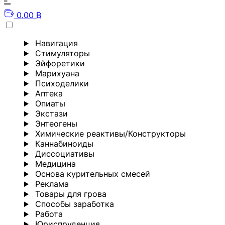
0.00 ₿
Навигация
Стимуляторы
Эйфоретики
Марихуана
Психоделики
Аптека
Опиаты
Экстази
Энтеогены
Химические реактивы/Конструкторы
Каннабиноиды
Диссоциативы
Медицина
Основа курительных смесей
Реклама
Товары для грова
Способы заработка
Работа
Юриспруденция