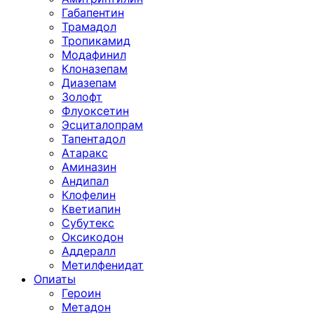
Габапентин
Трамадол
Тропикамид
Модафинил
Клоназепам
Диазепам
Золофт
Флуоксетин
Эсциталопрам
Тапентадол
Атаракс
Аминазин
Андипал
Клофелин
Кветиапин
Субутекс
Оксикодон
Аддералл
Метилфенидат
Опиаты
Героин
Метадон