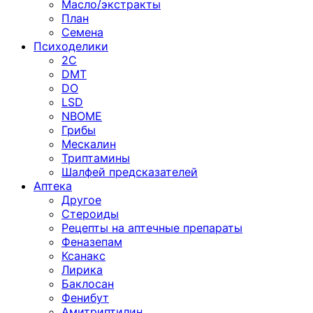
Масло/экстракты
План
Семена
Психоделики
2C
DMT
DO
LSD
NBOME
Грибы
Мескалин
Триптамины
Шалфей предсказателей
Аптека
Другое
Стероиды
Рецепты на аптечные препараты
Феназепам
Ксанакс
Лирика
Баклосан
Фенибут
Амитриптилин