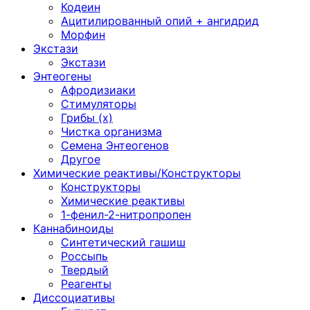
Кодеин
Ацитилированный опий + ангидрид
Морфин
Экстази
Экстази
Энтеогены
Афродизиаки
Стимуляторы
Грибы (х)
Чистка организма
Семена Энтеогенов
Другое
Химические реактивы/Конструкторы
Конструкторы
Химические реактивы
1-фенил-2-нитропропен
Каннабиноиды
Синтетический гашиш
Россыпь
Твердый
Реагенты
Диссоциативы