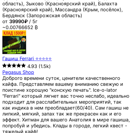
область), Зыково (Красноярский край), Балахта
(Красноярский край), Массандра (Крым, посёлок),
Бердянск (Запорожская область)
от
39990₽
/ 5г
~0.00766652 ₿
Гашиш Ferrari ⭐⭐⭐⭐⭐
4.93
(1.5k)
Pegasus Shop
Доброго времени суток, ценители качественного
кайфа. Представляем вашему вниманию свежую и
поистине хорошую "конскую печать". Ice-o-lator
"Ferrari" который лягнет вас точно неслабо, идеально
подходит для расслабительных мероприятий, так
как индика в нем преобладает(60/40). Сам гашиш не
липкий, мягкий, запах так же прекрасен как и его
эффект. Хитман для вашего Анатолия в мире гашиша,
попробуй и убедись. Клады в городе, легкий квест -
тяжелый кайф!