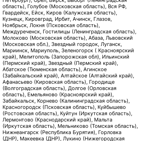
Петербург), Орёл, Бирск, Выборг (Ленинградская
область), Голубое (Московская область), Вся РФ,
Гвардейск, Ейск, Киров (Калужская область),
Кузнецк, Кировград, Ирбит, Ачинск, Глазов,
Ноябрьск, Локня (Псковская область),
Междуреченск, Гостилицы (Ленинградская область),
Молоково (Московская область), Абаза, Львовский
(Московская обл.), Звездный городок, Луганск,
Мариинск, Мариуполь, Зеленогорск ( Красноярский
край), Мелитополь (Запорожская обл), Ильинский
(Пермский край), Звездный (Пермский край),
Абатское (Тюменская область), Агинское
(Забайкальский край), Алтайское (Алтайский край),
Афанасьево (Кировская область), Городище
(Волгоградская область), Долгое (Орловская
область), Емельяново (Красноярский край),
Забайкальск, Корнево (Калининградская область),
Красногородск (Псковская область), Куйбышево
(Ростовская область), Куйтун (Иркутская область),
Лермонтово (Краснодарский край), Мальта
(Иркутская область), Мельниково (Томская область),
Нижнеангарск (Республика Бурятия), Горловка
(ДНР), Макеевка (ДНР), Лукино (Нижегородская