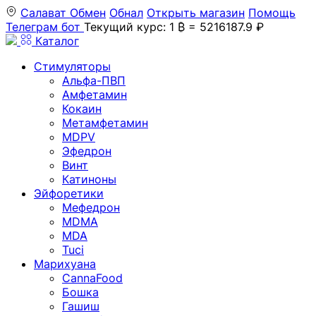
Салават
Обмен
Обнал
Открыть магазин
Помощь
Телеграм бот
Текущий курс: 1 ₿ = 5216187.9 ₽
Каталог
Стимуляторы
Альфа-ПВП
Амфетамин
Кокаин
Метамфетамин
MDPV
Эфедрон
Винт
Катиноны
Эйфоретики
Мефедрон
MDMA
MDA
Tuci
Марихуана
CannaFood
Бошка
Гашиш