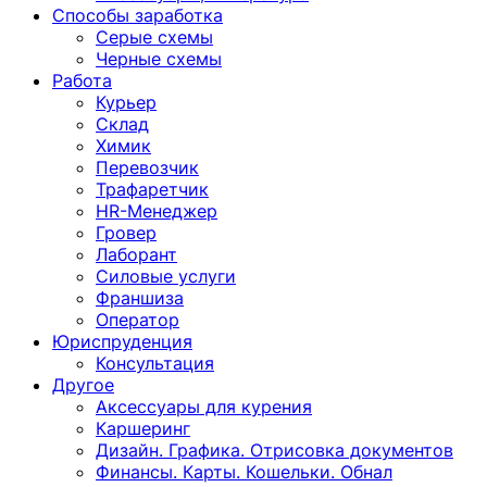
Способы заработка
Серые схемы
Черные схемы
Работа
Курьер
Склад
Химик
Перевозчик
Трафаретчик
HR-Менеджер
Гровер
Лаборант
Силовые услуги
Франшиза
Оператор
Юриспруденция
Консультация
Другoе
Аксессуары для курения
Каршеринг
Дизайн. Графика. Отрисовка документов
Финансы. Карты. Кошельки. Обнал