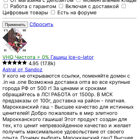
От магазина с депозитом
Моментальные клады
Работа с гарантом
Включая с доставкой
Цифровые товары
Есть на форуме
Сбросить
Применить
VHQ
Чистота > 0%
Гашиш Ice-o-lator
4.95
(17.8k)
Astral от Sandoz
У кого не открываются ссылки, поменяйте домен с
.in на .one Возможна доставка опта во все крупные
города РФ от 500 г! За ценами и сроками
обращайтесь в ЛС! РАБОТА от 1500р. В МСК
предзаказы от 100г, доставка на район - платная.
Марокканский гаш - Высшее качество для истинных
ценителей! Добро пожаловать в мир элитного
Марокканского гашиша! Этот продукт создан для
тех, кто ценит непревзойденное качество и желает
получить максимальное удовольствие от своего
опыта. Почему выбрать Марокканский гаш? Высшее