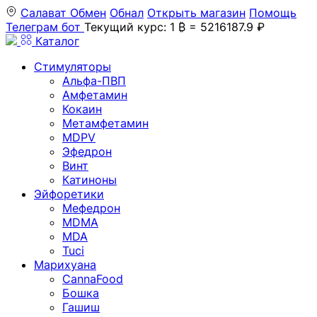
Салават
Обмен
Обнал
Открыть магазин
Помощь
Телеграм бот
Текущий курс: 1 ₿ = 5216187.9 ₽
Каталог
Стимуляторы
Альфа-ПВП
Амфетамин
Кокаин
Метамфетамин
MDPV
Эфедрон
Винт
Катиноны
Эйфоретики
Мефедрон
MDMA
MDA
Tuci
Марихуана
CannaFood
Бошка
Гашиш