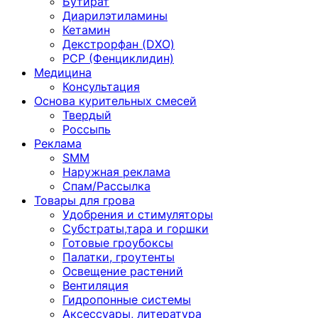
Бутират
Диарилэтиламины
Кетамин
Декстрорфан (DXO)
PCP (Фенциклидин)
Медицина
Консультация
Основа курительных смесей
Твердый
Россыпь
Реклама
SMM
Наружная реклама
Спам/Рассылка
Товары для грова
Удобрения и стимуляторы
Субстраты,тара и горшки
Готовые гроубоксы
Палатки, гроутенты
Освещение растений
Вентиляция
Гидропонные системы
Аксессуары, литература