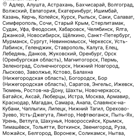
Адлер, Алушта, Астрахань, Бахчисарай, Волгоград, Волжский, Евпатория, Екатеринбург, Ишимбай, Казань, Керчь, Копейск, Курск, Рыльск, Саки, Салават, Симферополь, Сочи, Старый Крым, Стерлитамак, Судак, Уфа, Феодосия, Хабаровск, Челябинск, Ялта, Джанкой, Новосибирск, Щёлкино, Санкт-Петербург, Мурманск, Сургут, Невинномысск, Черкесск, Усть-Лабинск, Геленджик, Ставрополь, Калуга, Елец, Лебедянь, Данков, Жуковский, Оренбург, Орск (Оренбургская область), Магнитогорск, Пермь, Зеленоград, Солнечногорск, Нижний Новгород, Лысково, Заволжье, Кстово, Балахна (Нижегородская область), Богородск, Бор (Нижегородская область), Саратов, Энгельс, Ижевск, Тюмень, Ростов-на-Дону, Шахты, Новочеркасск, Батайск, Аксай, Люберцы, Истра, Москва, Армавир, Краснодар, Магадан, Самара, Анапа, Славянск-на-Кубани, Чаплыгин, Липецк, Нижний Тагил, Орехово-Зуево, Усть-Джегута, Лянтор, Нефтеюганск, Пыть-Ях, Урень, Ветлуга, Шахунья, Новороссийск, Крымск, Тимашёвск, Тольятти, Воткинск, Звенигород, Руза, Можайск, Белгород, Воронеж, Соликамск, Нытва, Лысьва (Пермский край), Чусовой, Кунгур, Краснокамск, Миасс, Губаха, Тула, Новомосковск, Донской, Омск, Льгов, Мытищи, Королёв, Ивантеевка, Балашиха, Семилуки, Кудымкар, Старый Оскол, Оса (Пермский край), Одинцово (Московская область), Ханты-Мансийск, Лабинск, Темрюк, Курганинск, Белореченск (Краснодарский край), Алупкa, Губкин, Рязань, Калининград, Усть-Илимск, Фрязино, Минеральные Воды, Пятигорск, Кострома, Ярославль, Коркино, Верхняя Пышма, Подольск, Красноярск, Смоленск, Долгопрудный, Чебоксары, Калачинск, Канск, Киров (Кировская область), Вологда, Рославль, Владивосток, Обнинск, Балабаново (Калужская область), Малоярославец, Брянск, Видное, Ярцево, Вязьма, Гагарин, Приволжск, Фурманов, Чайковский, Кинешма, Горячий Ключ, Улан-Удэ, Туймазы, Дюртюли, Альметьевск, Нефтекамск, Хадыженск, Апшеронск, Майкоп, Уссурийск, Ульяновск, Гатчина, Луга (Ленинградская область), Надым, Ногинск, Электросталь, Железнодорожный (Московская область), Бутурлиновка, Кириллов, Краснознаменск (Калиниградская область), Мышкин, Томмот, Холм, Абакан, Абдулино, Агидель, Агрыз, Адыгейск, Азнакаево, Алатырь, Алдан, Алейск, Александров, Александровск, Алексеевка (Белгородская обл.), Алексин, Амурск, Анадырь, Ангарск, Андреаполь, Анжеро-Судженск, Анива, Апатиты, Арамиль, Ардон, Арзамас, Аркадак, Арсеньев, Артём, Артёмовский, Архангельск, Асбест, Асино, Аткарск, Ахтубинск, Аша, Бабаево (Вологодская область), Бавлы (Республика Татарстан), Байкальск, Бакал, Баксан, Балаклава, Балаково (Саратовская область), Балашов (Саратовская область), Балтийск, Барабинск, Барнаул, Барыш (Ульяновская область), Бежецк, Белая Калитва (Ростовская область), Белебей, Белогорск (Крым), Белозерск, Белокуриха, Беломорск, Белоозёрский (Московская область), Белорецк (Республика Башкортостан), Кызыл, Белоярский (Ханты-Мансийский АО), Бердск, Березники (Пермский край), Берёзовский (Кемеровская область), Берёзовский (Свердловская область), Беслан, Бийск, Бикин, Билибино, Биробиджан, Благовещенск (Амурская область), Благовещенск (Башкортостан), Бобров, Богородицк, Боготол, Богучар, Бокситогорск (Ленинградская область), Бологое (Тверская область), Болхов, Большой Камень (Приморский край), Борисоглебск (Воронежская область), Боровичи (Новгородская область), Боровск, Бородино, Братск, Бронницы (Московская область), Бугульма (Республика Татарстан), Бугуруслан (Оренбургская область), Буинск, Буй, Буйнакск, Валдай, Валуйки, Велиж, Великие Луки, Великий Новгород, Великий Устюг, Вельск, Венёв, Верещагино, Верхнеуральск, Верхний Уфалей, Верхняя Салда, Верхняя Тура, Весьегонск, Вилючинск, Вихоревка, Вичуга, Владикавказ, Волгодонск, Волгореченск, Володарск, Волосово, Волчанск, Вольск, Воркута, Ворсма, Всеволожск (Ленинградская область), Вуктыл, Выкса, Высоковск, Высоцк, Вытегра, Вышний Волочёк, Вяземский, Вязники, Вятские Поляны, Нея, Шилка, Гаврилов Посад, Гаврилов-Ям, Гай, Галич, Гдов, Голицыно, Горно-Алтайск, Горнозаводск, Горняк, Городец, Гороховец, Гремячинск, Грозный, Грязи, Грязовец, Губкинский, Гуково, Гулькевичи, Гурьевск (Калининградская область), Гурьевск (Кемеровская область), Гусев, Гусь-Хрустальный, Давлеканово, Далматово, Дальнегорск, Дегтярск, Дедовск, Демидов, Дербент, Десногорск, Дзержинск, Дзержинский (Московская область), Дивногорск, Димитровград, Дмитровск, Дно, Добрянка, Долинск, Домодедово, Донецк (ДНР), Дорогобуж, Дрезна, Дубна, Дудинка, Духовщина, Дятьково, Егорьевск, Елабуга, Елизово, Ельня (Будет изменено название), Емва, Енисейск, Ермолино, Ершов, Ессентуки, Ефремов, Железноводск, Железногорск (Красноярский край), Железногорск (Курская область), Железногорск-Илимский, Жигулёвск, Жиздра, Жирновск, Жуков, Жуковка, Заводоуковск, Заволжск, Задонск, Заинск, Заозёрный, Заозёрск, Западная Двина, Заполярный, Зарайск, Заречный (Пензенская область), Заречный (Свердловская область), Заринск, Звенигово, Зверево, Зеленогорск ( Ленинградская обл. ), Зеленоградск, Зеленодольск, Зеленокумск, Зерноград, Зима, Змеиногорск, Зубцов, Ивангород, Иваново, Ивдель, Избербаш, Изобильный, Иланский, Инза, Инкерман, Инта, Ипатово, Искитим, Йошкар-Ола, Кадников, Калач, Калач-на-Дону, Калининск, Калтан, Калязин, Камбарка, Каменка (Пензенская область), Каменногорск (Ленинградская область), Каменск-Уральский, Каменск-Шахтинский, Камень-на-Оби, Камешково, Камышин, Канаш, Кандалакша, Карабаново, Карабаш, Карачаевск, Каргат, Каргополь, Карпинск, Карталы, Касимов, Касли, Каспийск, Катав-Ивановск, Катайск, Качканар, Кашин, Кашира, Кемерово, Кемь, Кизел, Кизилюрт, Кизляр, Кимовск, Кимры, Кингисепп, Кинель, Киреевск, Киренск, Киржач, Кириши, Кирово-Чепецк, Кировск (Ленинградская область), Кировск (Мурманская область), Кирсанов, Киселёвск, Кисловодск, Климовск, Клинцы, Княгинино, Ковдор, Ковров, Когалым, Козельск, Козьмодемьянск, Кола, Кологрив, Колпашево, Колпино, Кольчугино, Комсомольск, Комсомольск-на-Амуре, Конаково, Кондопога, Кондрово, Константиновск, Кораблино, Кореновск, Корсаков, Коряжма, Костерёво, Костомукша, Котельники, Котельниково, Котельнич, Котлас, Котовск, Кохма, Красноармейск (Московская область), Краснозаводск, Краснознаменск (Московская область), Краснокаменск, Краснослободск (Волгоградская область), Краснотурьинск, Красноуральск, Красный Сулин, Кремёнки, Кропоткин, Кубинка, Кувшиново (Тверская область), Кудрово, Кулебаки, Кумертау, Курлово, Куровское, Куртамыш, Курчатов, Куса, Кушва, Кыштым, Лабытнанги, Лагань, Лаишево (Республика Татарстан), Лакинск, Лангепас, Лахденпохья, Ленинск-Кузнецкий, Ленск (Республика Саха), Лермонтов (Ставропольский край), Лесозаводск (Приморский край), Лесосибирск, Ливны (Орловская область), Ликино-Дулёво, Липки (Тульская область), Лиски (Воронежская область), Лихославль, Лодейное Поле, Ломоносов (Санкт-Петербург), Лосино-Петровский, Лукоянов, Луховицы, Лыткарино, Любань (Ленинградская область), Любим, Людиново, Магас, Майский, Макаров, Малая Вишера, Малгобек, Мамадыш, Мамоново, Мантурово, Маркс, Махачкала, Мглин, Мегион, Медвежьегорск, Медногорск, Медынь, Меленки, Мелеуз, Менделеевск, Мещовск, Микунь, Миллерово, Минусинск, Миньяр, Мирный (Архангельская область), Мирный (Якутия), Михайловка (Город), Михайловск (Свердловская область), Михайловск (Ставропольский край), Могоча, Можга, Моздок, Мончегорск, Морозовск, Моршанск, Мосальск, Муравленко, Мурино, Муром, Мценск, Мыски, Набережные Челны, Навашино (Нижегородская область), Назарово (Красноярский край), Назрань, Нальчик, Наро-Фоминск, Нарткала, Нарьян-Мар, Находка, Невель (Псковская область), Невельск, Невьянск, Нелидово (Тверская область), Неман, Нерехта (Костромская область), Нерюнгри, Нестеров, Нефтегорск (Самарская область), Нефтекумск, Нижневартовск, Нижнекамск (Республика Татарстан), Нижнеудинск, Нижние Серги, Нижний Ломов, Нижняя Тура, Николаевск-на-Амуре, Никольск (Вологодская область), Никольск (Пензенская область), Новая Ладога, Новая Ляля, Новоалександровск, Новоалтайск, Нововоронеж, Новодвинск, Новозыбков, Новокубанск, Новокуйбышевск, Новомичуринск, Новопавловск, Новоржев, Новосокольники, Новотроицк, Новоульяновск, Новоуральск, Новохопёрск, Новочебоксарск, Новошахтинск, Новый Оскол, Новый Уренгой, Норильск, Нурлат, Нягань, Нязепетровск, Няндома, Облучье, Обоянь, Озёрск (Калининградская область), Озёрск (Челябинская область), Озёры, Октябрьск (Самарская область), Октябрьский (Башкортостан), Окуловка (Новгородская область), Оленегорск, Олонец, Онега, Опочка, Осинники, Осташков, Остров, Острогожск, Отрадный, Оха, Павлово, Павловск (Воронежская область), Павловск (Санкт-Петербург), Павловский Посад, Партизанск, Певек, Пенза, Первоуральск, Перевоз, Пересвет, Переславль-Залесский, Пестово (Новгородская область), Петрозаводск, Петропавловск-Камчатский, Печоры, Пикалёво, Пионерский, Питкяранта, Плавск, Плёс, Подпорожье, Покачи, Покров, Покровск, Полесск, Полысаево, Полярные Зори, Полярный, Поронайск, Порхов, Похвистнево, Почеп, Починок, Пошехонье, Правдинск, Приморск (Калининградская область), Приморско-Ахтарск, Приозерск, Прокопьевск, Протвино, Прохладный, Пугачёв, Пудож, Пустошка, Пушкино, Пущино, Пыталово, Радужный (Владимирская область), Радужный (Ханты-Мансийский АО), Райчихинск, Раменское, Рассказово, Ревда, Реж, Реутов, Родники, Россошь, Ростов (Ярославская обл.), Рошаль, Ртищево, Рубцовск, Рузаевка, Рыбинск, Рыбное, Ряжск, Салехард, Сальск, Саранск, Сарапул, Саров, Сасово, Сатка, Сафоново, Саяногорск, Саянск, Светлогорск, Светлоград, Светлый, Светогорск (Ленинградская область), Свободный, Себеж, Северобайкальск, Северодвинск, Североуральск, Сегежа, Семикаракорск, Сенгилей, Серафимович, Сергач, Сергиев Посад, Сердобск, Сертолово (Ленинградская область), Сестрорецк (Ленинградская область), Сибай, Скопин, Славгород, Сланцы, Слободской, Слюдянка, Собинка, Советск (Кировская область), Советск (Калининградская область), Советск (Тульская область), Советская Гавань, Советский (Ханты-Мансийский АО), Сокол (Вологодская область), Солигалич, Соль-Илецк, Сольцы, Сортавала, Сосенский, Сосновоборск, Сосновый Бор (Ленинградская область), Сосногорск, Спас-Клепики, Спасск-Рязанский, С