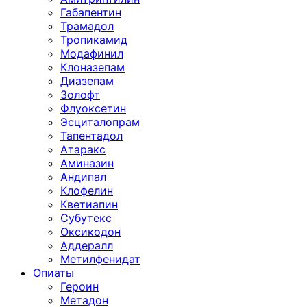
Габапентин
Трамадол
Тропикамид
Модафинил
Клоназепам
Диазепам
Золофт
Флуоксетин
Эсциталопрам
Тапентадол
Атаракс
Аминазин
Андипал
Клофелин
Кветиапин
Субутекс
Оксикодон
Аддералл
Метилфенидат
Опиаты
Героин
Метадон