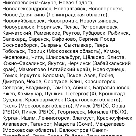
Николаевск-на-Амуре, Новая Ладога,
Новоалександровск, Новоалтайск, Нововоронеж,
Новое Девяткино (Ленинградская область),
Новокуйбышевск, Новотроицк, Новоульяновск,
Новоуральск, Норильск, Пенза, Петропавловск-
Камчатский, Раменское, Реутов, Рубцовск, Рыбинск,
Салехард, Саранск, Сафоново, Сергиев Посад,
Сосновоборск, Сызрань, Сыктывкар, Тверь,
Тобольск, Троицк (Московская область), Химки,
Череповец, Чита, Шлиссельбург, Щёлково, Элиста,
Южно-Сахалинск, Якутск, Нерчинск (Забайкальский
край), Мамонтово (Алтайский край), Новокузнецк,
Томск, Иркутск, Коломна, Псков, Азов, Лобня,
Дмитров, Чехов, Серпухов, Клин, Красногорск,
Северск, Владимир, Тамбов, Абинск, Багратионовск,
Ржев, Коммунар, Пушкин, Петергоф(Х), Кронштадт,
Суздаль, Красноармейск (Саратовская область),
Гжель (Московская область), Минск (РБ)(Х), Орша
(РБ)(Х), Пинск (РБ)(Х), Георгиевск, Могилев (РБ)(Х),
Курган, Ишим, Лениногорск, Златоуст, Красноуфимск,
Алапаевск, Таганрог, Мацеста (Сочи), Менделеево
(Московская область), Белоостров (Санкт-