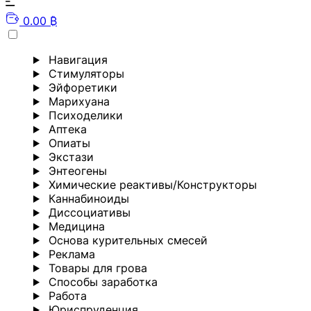
0.00 ₿
Навигация
Стимуляторы
Эйфоретики
Марихуана
Психоделики
Аптека
Опиаты
Экстази
Энтеогены
Химические реактивы/Конструкторы
Каннабиноиды
Диссоциативы
Медицина
Основа курительных смесей
Реклама
Товары для грова
Способы заработка
Работа
Юриспруденция