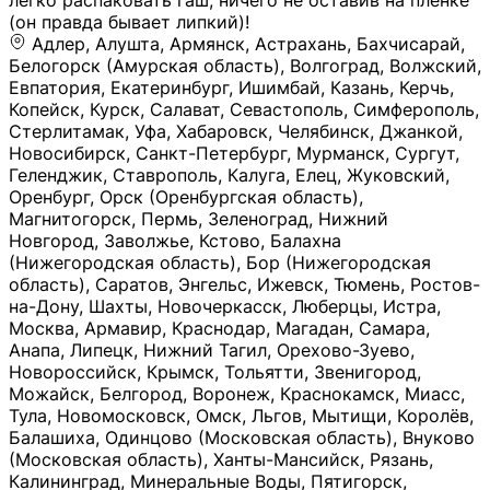
легко распаковать гаш, ничего не оставив на плёнке
(он правда бывает липкий)!
Адлер, Алушта, Армянск, Астрахань, Бахчисарай,
Белогорск (Амурская область), Волгоград, Волжский,
Евпатория, Екатеринбург, Ишимбай, Казань, Керчь,
Копейск, Курск, Салават, Севастополь, Симферополь,
Стерлитамак, Уфа, Хабаровск, Челябинск, Джанкой,
Новосибирск, Санкт-Петербург, Мурманск, Сургут,
Геленджик, Ставрополь, Калуга, Елец, Жуковский,
Оренбург, Орск (Оренбургская область),
Магнитогорск, Пермь, Зеленоград, Нижний
Новгород, Заволжье, Кстово, Балахна
(Нижегородская область), Бор (Нижегородская
область), Саратов, Энгельс, Ижевск, Тюмень, Ростов-
на-Дону, Шахты, Новочеркасск, Люберцы, Истра,
Москва, Армавир, Краснодар, Магадан, Самара,
Анапа, Липецк, Нижний Тагил, Орехово-Зуево,
Новороссийск, Крымск, Тольятти, Звенигород,
Можайск, Белгород, Воронеж, Краснокамск, Миасс,
Тула, Новомосковск, Омск, Льгов, Мытищи, Королёв,
Балашиха, Одинцово (Московская область), Внуково
(Московская область), Ханты-Мансийск, Рязань,
Калининград, Минеральные Воды, Пятигорск,