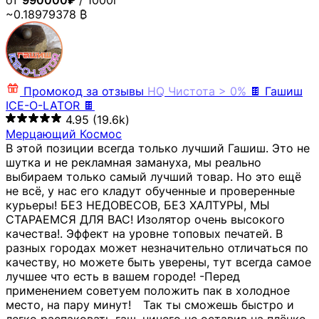
от
990000₽
/ 1000г
~0.18979378 ₿
Промокод за отзывы
HQ
Чистота > 0%
🍫 Гашиш
ICE-O-LATOR 🍫
4.95
(19.6k)
Мерцающий Космос
В этой позиции всегда только лучший Гашиш. Это не
шутка и не рекламная замануха, мы реально
выбираем только самый лучший товар. Но это ещё
не всё, у нас его кладут обученные и проверенные
курьеры! БЕЗ НЕДОВЕСОВ, БЕЗ ХАЛТУРЫ, МЫ
СТАРАЕМСЯ ДЛЯ ВАС! Изолятор очень высокого
качества!. Эффект на уровне топовых печатей. В
разных городах может незначительно отличаться по
качеству, но можете быть уверены, тут всегда самое
лучшее что есть в вашем городе! -Перед
применением советуем положить пак в холодное
место, на пару минут!⠀ Так ты сможешь быстро и