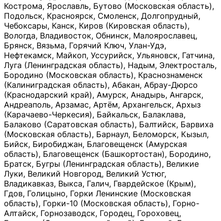
Кострома, Ярославль, Бутово (Московская область),
Подольск, Красноярск, Смоленск, Долгопрудный,
Чебоксары, Канск, Киров (Кировская область),
Вологда, Владивосток, Обнинск, Малоярославец,
Брянск, Вязьма, Горячий Ключ, Улан-Удэ,
Нефтекамск, Майкоп, Уссурийск, Ульяновск, Гатчина,
Луга (Ленинградская область), Надым, Электросталь,
Бородино (Московская область), Краснознаменск
(Калиниградская область), Абакан, Абрау-Дюрсо
(Краснодарский край), Амурск, Анадырь, Ангарск,
Андреаполь, Арзамас, Артём, Архангельск, Архыз
(Карачаево-Черкесия), Байкальск, Балаклава,
Балаково (Саратовская область), Балтийск, Барвиха
(Московская область), Барнаул, Беломорск, Кызыл,
Бийск, Биробиджан, Благовещенск (Амурская
область), Благовещенск (Башкортостан), Бородино,
Братск, Бугры (Ленинградская область), Великие
Луки, Великий Новгород, Великий Устюг,
Владикавказ, Выкса, Галич, Гвардейское (Крым),
Гдов, Голицыно, Горки Ленинские (Московская
область), Горки-10 (Московская область), Горно-
Алтайск, Горнозаводск, Городец, Гороховец,