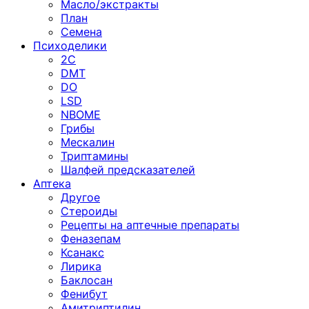
Масло/экстракты
План
Семена
Психоделики
2C
DMT
DO
LSD
NBOME
Грибы
Мескалин
Триптамины
Шалфей предсказателей
Аптека
Другое
Стероиды
Рецепты на аптечные препараты
Феназепам
Ксанакс
Лирика
Баклосан
Фенибут
Амитриптилин