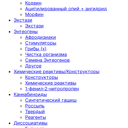
Кодеин
Ацитилированный опий + ангидрид
Морфин
Экстази
Экстази
Энтеогены
Афродизиаки
Стимуляторы
Грибы (х)
Чистка организма
Семена Энтеогенов
Другое
Химические реактивы/Конструкторы
Конструкторы
Химические реактивы
1-фенил-2-нитропропен
Каннабиноиды
Синтетический гашиш
Россыпь
Твердый
Реагенты
Диссоциативы