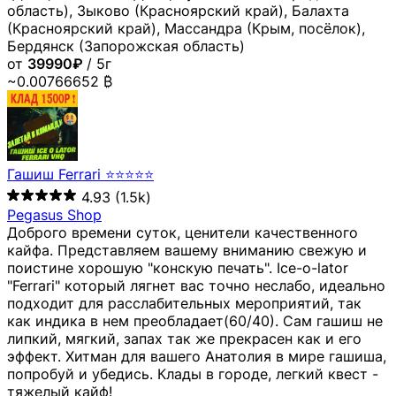
область), Зыково (Красноярский край), Балахта
(Красноярский край), Массандра (Крым, посёлок),
Бердянск (Запорожская область)
от
39990₽
/ 5г
~0.00766652 ₿
Гашиш Ferrari ⭐⭐⭐⭐⭐
4.93
(1.5k)
Pegasus Shop
Доброго времени суток, ценители качественного
кайфа. Представляем вашему вниманию свежую и
поистине хорошую "конскую печать". Ice-o-lator
"Ferrari" который лягнет вас точно неслабо, идеально
подходит для расслабительных мероприятий, так
как индика в нем преобладает(60/40). Сам гашиш не
липкий, мягкий, запах так же прекрасен как и его
эффект. Хитман для вашего Анатолия в мире гашиша,
попробуй и убедись. Клады в городе, легкий квест -
тяжелый кайф!