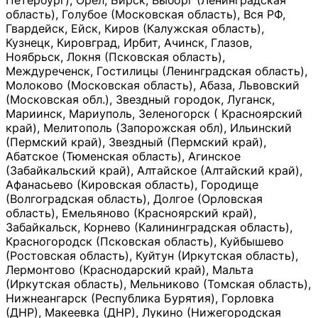
Петербург), Орёл, Бирск, Выборг (Ленинградская
область), Голубое (Московская область), Вся РФ,
Гвардейск, Ейск, Киров (Калужская область),
Кузнецк, Кировград, Ирбит, Ачинск, Глазов,
Ноябрьск, Локня (Псковская область),
Междуреченск, Гостилицы (Ленинградская область),
Молоково (Московская область), Абаза, Львовский
(Московская обл.), Звездный городок, Луганск,
Мариинск, Мариуполь, Зеленогорск ( Красноярский
край), Мелитополь (Запорожская обл), Ильинский
(Пермский край), Звездный (Пермский край),
Абатское (Тюменская область), Агинское
(Забайкальский край), Алтайское (Алтайский край),
Афанасьево (Кировская область), Городище
(Волгоградская область), Долгое (Орловская
область), Емельяново (Красноярский край),
Забайкальск, Корнево (Калининградская область),
Красногородск (Псковская область), Куйбышево
(Ростовская область), Куйтун (Иркутская область),
Лермонтово (Краснодарский край), Мальта
(Иркутская область), Мельниково (Томская область),
Нижнеангарск (Республика Бурятия), Горловка
(ДНР), Макеевка (ДНР), Лукино (Нижегородская