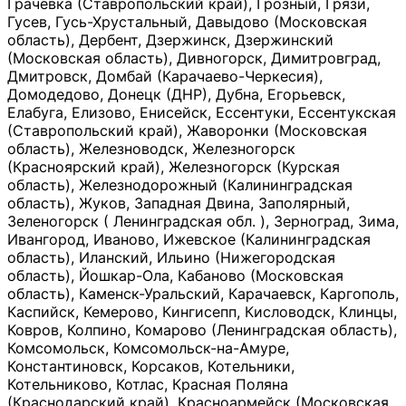
Грачевка (Ставропольский край), Грозный, Грязи,
Гусев, Гусь-Хрустальный, Давыдово (Московская
область), Дербент, Дзержинск, Дзержинский
(Московская область), Дивногорск, Димитровград,
Дмитровск, Домбай (Карачаево-Черкесия),
Домодедово, Донецк (ДНР), Дубна, Егорьевск,
Елабуга, Елизово, Енисейск, Ессентуки, Ессентукская
(Ставропольский край), Жаворонки (Московская
область), Железноводск, Железногорск
(Красноярский край), Железногорск (Курская
область), Железнодорожный (Калининградская
область), Жуков, Западная Двина, Заполярный,
Зеленогорск ( Ленинградская обл. ), Зерноград, Зима,
Ивангород, Иваново, Ижевское (Калининградская
область), Иланский, Ильино (Нижегородская
область), Йошкар-Ола, Кабаново (Московская
область), Каменск-Уральский, Карачаевск, Каргополь,
Каспийск, Кемерово, Кингисепп, Кисловодск, Клинцы,
Ковров, Колпино, Комарово (Ленинградская область),
Комсомольск, Комсомольск-на-Амуре,
Константиновск, Корсаков, Котельники,
Котельниково, Котлас, Красная Поляна
(Краснодарский край), Красноармейск (Московская