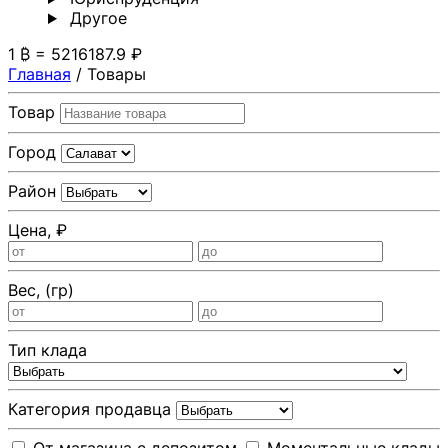
Другoе
1 ₿ = 5216187.9 ₽
Главная
/
Товары
Товар
Город
Район
Цена, ₽
Вес, (гр)
Тип клада
Категория продавца