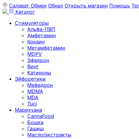
Салават
Обмен
Обнал
Открыть магазин
Помощь
Те
Каталог
Стимуляторы
Альфа-ПВП
Амфетамин
Кокаин
Метамфетамин
MDPV
Эфедрон
Винт
Катиноны
Эйфоретики
Мефедрон
MDMA
MDA
Tuci
Марихуана
CannaFood
Бошка
Гашиш
Масло/экстракты