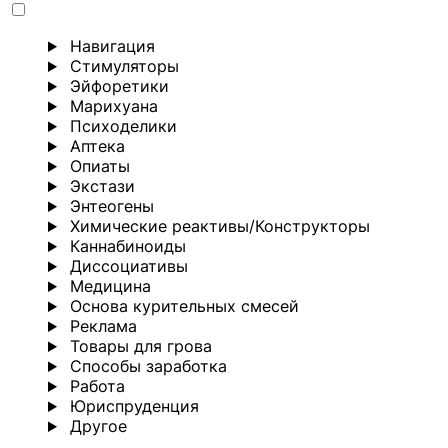
Навигация
Стимуляторы
Эйфоретики
Марихуана
Психоделики
Аптека
Опиаты
Экстази
Энтеогены
Химические реактивы/Конструкторы
Каннабиноиды
Диссоциативы
Медицина
Основа курительных смесей
Реклама
Товары для грова
Способы заработка
Работа
Юриспруденция
Другoе