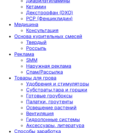
Диарилэтиламины
Кетамин
Декстрорфан (DXO)
PCP (Фенциклидин)
Медицина
Консультация
Основа курительных смесей
Твердый
Россыпь
Реклама
SMM
Наружная реклама
Спам/Рассылка
Товары для грова
Удобрения и стимуляторы
Субстраты,тара и горшки
Готовые гроубоксы
Палатки, гроутенты
Освещение растений
Вентиляция
Гидропонные системы
Аксессуары, литература
Способы заработка