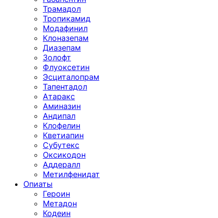
Трамадол
Тропикамид
Модафинил
Клоназепам
Диазепам
Золофт
Флуоксетин
Эсциталопрам
Тапентадол
Атаракс
Аминазин
Андипал
Клофелин
Кветиапин
Субутекс
Оксикодон
Аддералл
Метилфенидат
Опиаты
Героин
Метадон
Кодеин