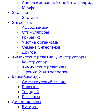
Ацитилированный опий + ангидрид
Морфин
Экстази
Экстази
Энтеогены
Афродизиаки
Стимуляторы
Грибы (х)
Чистка организма
Семена Энтеогенов
Другое
Химические реактивы/Конструкторы
Конструкторы
Химические реактивы
1-фенил-2-нитропропен
Каннабиноиды
Синтетический гашиш
Россыпь
Твердый
Реагенты
Диссоциативы
Бутират