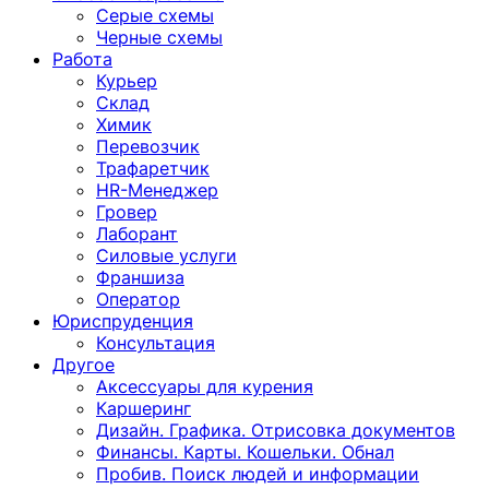
Серые схемы
Черные схемы
Работа
Курьер
Склад
Химик
Перевозчик
Трафаретчик
HR-Менеджер
Гровер
Лаборант
Силовые услуги
Франшиза
Оператор
Юриспруденция
Консультация
Другoе
Аксессуары для курения
Каршеринг
Дизайн. Графика. Отрисовка документов
Финансы. Карты. Кошельки. Обнал
Пробив. Поиск людей и информации