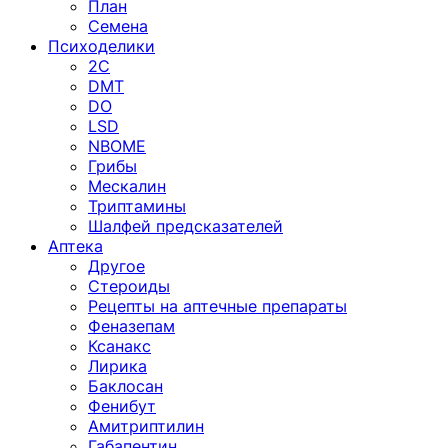
План
Семена
Психоделики
2C
DMT
DO
LSD
NBOME
Грибы
Мескалин
Триптамины
Шалфей предсказателей
Аптека
Другое
Стероиды
Рецепты на аптечные препараты
Феназепам
Ксанакс
Лирика
Баклосан
Фенибут
Амитриптилин
Габапентин