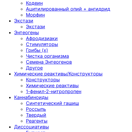
Кодеин
Ацитилированный опий + ангидрид
Морфин
Экстази
Экстази
Энтеогены
Афродизиаки
Стимуляторы
Грибы (х)
Чистка организма
Семена Энтеогенов
Другое
Химические реактивы/Конструкторы
Конструкторы
Химические реактивы
1-фенил-2-нитропропен
Каннабиноиды
Синтетический гашиш
Россыпь
Твердый
Реагенты
Диссоциативы