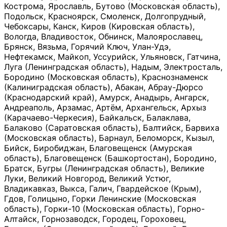
Кострома, Ярославль, Бутово (Московская область),
Подольск, Красноярск, Смоленск, Долгопрудный,
Чебоксары, Канск, Киров (Кировская область),
Вологда, Владивосток, Обнинск, Малоярославец,
Брянск, Вязьма, Горячий Ключ, Улан-Удэ,
Нефтекамск, Майкоп, Уссурийск, Ульяновск, Гатчина,
Луга (Ленинградская область), Надым, Электросталь,
Бородино (Московская область), Краснознаменск
(Калиниградская область), Абакан, Абрау-Дюрсо
(Краснодарский край), Амурск, Анадырь, Ангарск,
Андреаполь, Арзамас, Артём, Архангельск, Архыз
(Карачаево-Черкесия), Байкальск, Балаклава,
Балаково (Саратовская область), Балтийск, Барвиха
(Московская область), Барнаул, Беломорск, Кызыл,
Бийск, Биробиджан, Благовещенск (Амурская
область), Благовещенск (Башкортостан), Бородино,
Братск, Бугры (Ленинградская область), Великие
Луки, Великий Новгород, Великий Устюг,
Владикавказ, Выкса, Галич, Гвардейское (Крым),
Гдов, Голицыно, Горки Ленинские (Московская
область), Горки-10 (Московская область), Горно-
Алтайск, Горнозаводск, Городец, Гороховец,