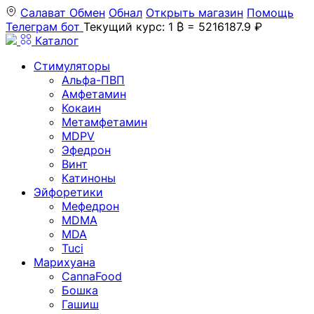
Салават
Обмен
Обнал
Открыть магазин
Помощь
Телеграм бот
Текущий курс: 1 ₿ = 5216187.9 ₽
Каталог
Стимуляторы
Альфа-ПВП
Амфетамин
Кокаин
Метамфетамин
MDPV
Эфедрон
Винт
Катиноны
Эйфоретики
Мефедрон
MDMA
MDA
Tuci
Марихуана
CannaFood
Бошка
Гашиш