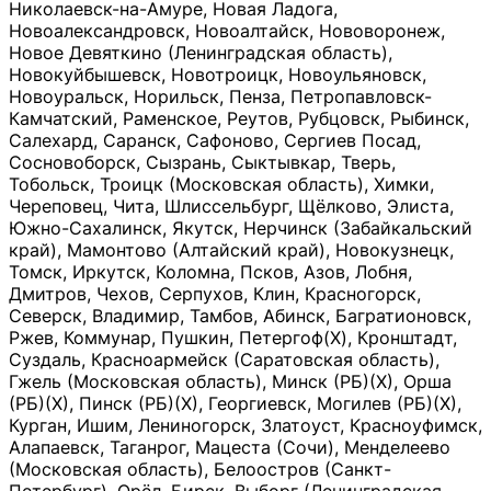
Николаевск-на-Амуре, Новая Ладога,
Новоалександровск, Новоалтайск, Нововоронеж,
Новое Девяткино (Ленинградская область),
Новокуйбышевск, Новотроицк, Новоульяновск,
Новоуральск, Норильск, Пенза, Петропавловск-
Камчатский, Раменское, Реутов, Рубцовск, Рыбинск,
Салехард, Саранск, Сафоново, Сергиев Посад,
Сосновоборск, Сызрань, Сыктывкар, Тверь,
Тобольск, Троицк (Московская область), Химки,
Череповец, Чита, Шлиссельбург, Щёлково, Элиста,
Южно-Сахалинск, Якутск, Нерчинск (Забайкальский
край), Мамонтово (Алтайский край), Новокузнецк,
Томск, Иркутск, Коломна, Псков, Азов, Лобня,
Дмитров, Чехов, Серпухов, Клин, Красногорск,
Северск, Владимир, Тамбов, Абинск, Багратионовск,
Ржев, Коммунар, Пушкин, Петергоф(Х), Кронштадт,
Суздаль, Красноармейск (Саратовская область),
Гжель (Московская область), Минск (РБ)(Х), Орша
(РБ)(Х), Пинск (РБ)(Х), Георгиевск, Могилев (РБ)(Х),
Курган, Ишим, Лениногорск, Златоуст, Красноуфимск,
Алапаевск, Таганрог, Мацеста (Сочи), Менделеево
(Московская область), Белоостров (Санкт-