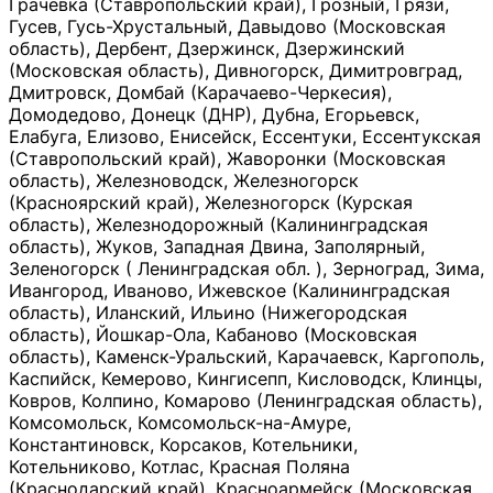
Грачевка (Ставропольский край), Грозный, Грязи,
Гусев, Гусь-Хрустальный, Давыдово (Московская
область), Дербент, Дзержинск, Дзержинский
(Московская область), Дивногорск, Димитровград,
Дмитровск, Домбай (Карачаево-Черкесия),
Домодедово, Донецк (ДНР), Дубна, Егорьевск,
Елабуга, Елизово, Енисейск, Ессентуки, Ессентукская
(Ставропольский край), Жаворонки (Московская
область), Железноводск, Железногорск
(Красноярский край), Железногорск (Курская
область), Железнодорожный (Калининградская
область), Жуков, Западная Двина, Заполярный,
Зеленогорск ( Ленинградская обл. ), Зерноград, Зима,
Ивангород, Иваново, Ижевское (Калининградская
область), Иланский, Ильино (Нижегородская
область), Йошкар-Ола, Кабаново (Московская
область), Каменск-Уральский, Карачаевск, Каргополь,
Каспийск, Кемерово, Кингисепп, Кисловодск, Клинцы,
Ковров, Колпино, Комарово (Ленинградская область),
Комсомольск, Комсомольск-на-Амуре,
Константиновск, Корсаков, Котельники,
Котельниково, Котлас, Красная Поляна
(Краснодарский край), Красноармейск (Московская