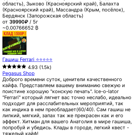
область), Зыково (Красноярский край), Балахта
(Красноярский край), Массандра (Крым, посёлок),
Бердянск (Запорожская область)
от
39990₽
/ 5г
~0.00766652 ₿
Гашиш Ferrari ⭐⭐⭐⭐⭐
4.93
(1.5k)
Pegasus Shop
Доброго времени суток, ценители качественного
кайфа. Представляем вашему вниманию свежую и
поистине хорошую "конскую печать". Ice-o-lator
"Ferrari" который лягнет вас точно неслабо, идеально
подходит для расслабительных мероприятий, так
как индика в нем преобладает(60/40). Сам гашиш не
липкий, мягкий, запах так же прекрасен как и его
эффект. Хитман для вашего Анатолия в мире гашиша,
попробуй и убедись. Клады в городе, легкий квест -
тяжелый кайф!