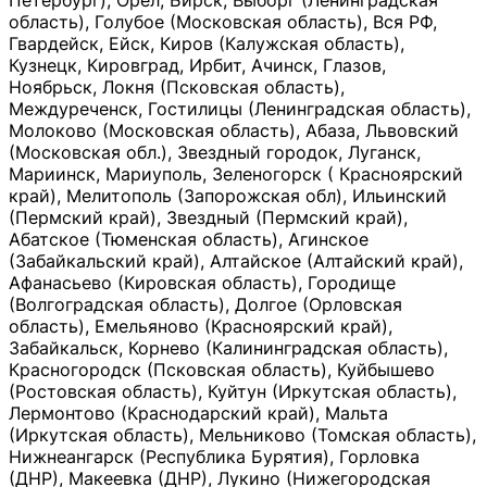
Петербург), Орёл, Бирск, Выборг (Ленинградская
область), Голубое (Московская область), Вся РФ,
Гвардейск, Ейск, Киров (Калужская область),
Кузнецк, Кировград, Ирбит, Ачинск, Глазов,
Ноябрьск, Локня (Псковская область),
Междуреченск, Гостилицы (Ленинградская область),
Молоково (Московская область), Абаза, Львовский
(Московская обл.), Звездный городок, Луганск,
Мариинск, Мариуполь, Зеленогорск ( Красноярский
край), Мелитополь (Запорожская обл), Ильинский
(Пермский край), Звездный (Пермский край),
Абатское (Тюменская область), Агинское
(Забайкальский край), Алтайское (Алтайский край),
Афанасьево (Кировская область), Городище
(Волгоградская область), Долгое (Орловская
область), Емельяново (Красноярский край),
Забайкальск, Корнево (Калининградская область),
Красногородск (Псковская область), Куйбышево
(Ростовская область), Куйтун (Иркутская область),
Лермонтово (Краснодарский край), Мальта
(Иркутская область), Мельниково (Томская область),
Нижнеангарск (Республика Бурятия), Горловка
(ДНР), Макеевка (ДНР), Лукино (Нижегородская