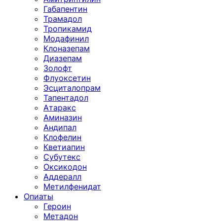
Габапентин
Трамадол
Тропикамид
Модафинил
Клоназепам
Диазепам
Золофт
Флуоксетин
Эсциталопрам
Тапентадол
Атаракс
Аминазин
Андипал
Клофелин
Кветиапин
Субутекс
Оксикодон
Аддералл
Метилфенидат
Опиаты
Героин
Метадон