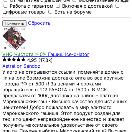
От магазина с депозитом
Моментальные клады
Работа с гарантом
Включая с доставкой
Цифровые товары
Есть на форуме
Сбросить
Применить
VHQ
Чистота > 0%
Гашиш Ice-o-lator
4.95
(17.8k)
Astral от Sandoz
У кого не открываются ссылки, поменяйте домен с
.in на .one Возможна доставка опта во все крупные
города РФ от 500 г! За ценами и сроками
обращайтесь в ЛС! РАБОТА от 1500р. В МСК
предзаказы от 100г, доставка на район - платная.
Марокканский гаш - Высшее качество для истинных
ценителей! Добро пожаловать в мир элитного
Марокканского гашиша! Этот продукт создан для
тех, кто ценит непревзойденное качество и желает
получить максимальное удовольствие от своего
опыта. Почему выбрать Марокканский гаш? Высшее