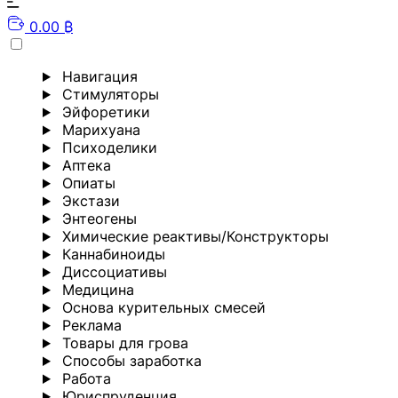
0.00 ₿
Навигация
Стимуляторы
Эйфоретики
Марихуана
Психоделики
Аптека
Опиаты
Экстази
Энтеогены
Химические реактивы/Конструкторы
Каннабиноиды
Диссоциативы
Медицина
Основа курительных смесей
Реклама
Товары для грова
Способы заработка
Работа
Юриспруденция