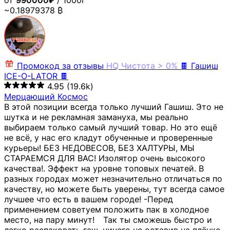
от
990000₽
/ 1000г
~0.18979378 ₿
Промокод за отзывы
HQ
Чистота > 0%
🍫 Гашиш
ICE-O-LATOR 🍫
4.95
(19.6k)
Мерцающий Космос
В этой позиции всегда только лучший Гашиш. Это не
шутка и не рекламная замануха, мы реально
выбираем только самый лучший товар. Но это ещё
не всё, у нас его кладут обученные и проверенные
курьеры! БЕЗ НЕДОВЕСОВ, БЕЗ ХАЛТУРЫ, МЫ
СТАРАЕМСЯ ДЛЯ ВАС! Изолятор очень высокого
качества!. Эффект на уровне топовых печатей. В
разных городах может незначительно отличаться по
качеству, но можете быть уверены, тут всегда самое
лучшее что есть в вашем городе! -Перед
применением советуем положить пак в холодное
место, на пару минут!⠀ Так ты сможешь быстро и