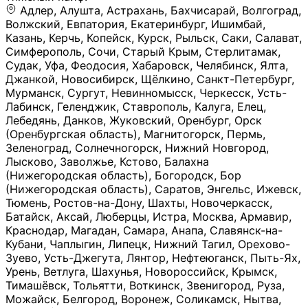
Адлер, Алушта, Астрахань, Бахчисарай, Волгоград, Волжский, Евпатория, Екатеринбург, Ишимбай, Казань, Керчь, Копейск, Курск, Рыльск, Саки, Салават, Симферополь, Сочи, Старый Крым, Стерлитамак, Судак, Уфа, Феодосия, Хабаровск, Челябинск, Ялта, Джанкой, Новосибирск, Щёлкино, Санкт-Петербург, Мурманск, Сургут, Невинномысск, Черкесск, Усть-Лабинск, Геленджик, Ставрополь, Калуга, Елец, Лебедянь, Данков, Жуковский, Оренбург, Орск (Оренбургская область), Магнитогорск, Пермь, Зеленоград, Солнечногорск, Нижний Новгород, Лысково, Заволжье, Кстово, Балахна (Нижегородская область), Богородск, Бор (Нижегородская область), Саратов, Энгельс, Ижевск, Тюмень, Ростов-на-Дону, Шахты, Новочеркасск, Батайск, Аксай, Люберцы, Истра, Москва, Армавир, Краснодар, Магадан, Самара, Анапа, Славянск-на-Кубани, Чаплыгин, Липецк, Нижний Тагил, Орехово-Зуево, Усть-Джегута, Лянтор, Нефтеюганск, Пыть-Ях, Урень, Ветлуга, Шахунья, Новороссийск, Крымск, Тимашёвск, Тольятти, Воткинск, Звенигород, Руза, Можайск, Белгород, Воронеж, Соликамск, Нытва, Лысьва (Пермский край), Чусовой, Кунгур, Краснокамск, Миасс, Губаха, Тула, Новомосковск, Донской, Омск, Льгов, Мытищи, Королёв, Ивантеевка, Балашиха, Семилуки, Кудымкар, Старый Оскол, Оса (Пермский край), Одинцово (Московская область), Ханты-Мансийск, Лабинск, Темрюк, Курганинск, Белореченск (Краснодарский край), Алупкa, Губкин, Рязань, Калининград, Усть-Илимск, Фрязино, Минеральные Воды, Пятигорск, Кострома, Ярославль, Коркино, Верхняя Пышма, Подольск, Красноярск, Смоленск, Долгопрудный, Чебоксары, Калачинск, Канск, Киров (Кировская область), Вологда, Рославль, Владивосток, Обнинск, Балабаново (Калужская область), Малоярославец, Брянск, Видное, Ярцево, Вязьма, Гагарин, Приволжск, Фурманов, Чайковский, Кинешма, Горячий Ключ, Улан-Удэ, Туймазы, Дюртюли, Альметьевск, Нефтекамск, Хадыженск, Апшеронск, Майкоп, Уссурийск, Ульяновск, Гатчина, Луга (Ленинградская область), Надым, Ногинск, Электросталь, Железнодорожный (Московская область), Бутурлиновка, Кириллов, Краснознаменск (Калиниградская область), Мышкин, Томмот, Холм, Абакан, Абдулино, Агидель, Агрыз, Адыгейск, Азнакаево, Алатырь, Алдан, Алейск, Александров, Александровск, Алексеевка (Белгородская обл.), Алексин, Амурск, Анадырь, Ангарск, Андреаполь, Анжеро-Судженск, Анива, Апатиты, Арамиль, Ардон, Арзамас, Аркадак, Арсеньев, Артём, Артёмовский, Архангельск, Асбест, Асино, Аткарск, Ахтубинск, Аша, Бабаево (Вологодская область), Бавлы (Республика Татарстан), Байкальск, Бакал, Баксан, Балаклава, Балаково (Саратовская область), Балашов (Саратовская область), Балтийск, Барабинск, Барнаул, Барыш (Ульяновская область), Бежецк, Белая Калитва (Ростовская область), Белебей, Белогорск (Крым), Белозерск, Белокуриха, Беломорск, Белоозёрский (Московская область), Белорецк (Республика Башкортостан), Кызыл, Белоярский (Ханты-Мансийский АО), Бердск, Березники (Пермский край), Берёзовский (Кемеровская область), Берёзовский (Свердловская область), Беслан, Бийск, Бикин, Билибино, Биробиджан, Благовещенск (Амурская область), Благовещенск (Башкортостан), Бобров, Богородицк, Боготол, Богучар, Бокситогорск (Ленинградская область), Бологое (Тверская область), Болхов, Большой Камень (Приморский край), Борисоглебск (Воронежская область), Боровичи (Новгородская область), Боровск, Бородино, Братск, Бронницы (Московская область), Бугульма (Республика Татарстан), Бугуруслан (Оренбургская область), Буинск, Буй, Буйнакск, Валдай, Валуйки, Велиж, Великие Луки, Великий Новгород, Великий Устюг, Вельск, Венёв, Верещагино, Верхнеуральск, Верхний Уфалей, Верхняя Салда, Верхняя Тура, Весьегонск, Вилючинск, Вихоревка, Вичуга, Владикавказ, Волгодонск, Волгореченск, Володарск, Волосово, Волчанск, Вольск, Воркута, Ворсма, Всеволожск (Ленинградская область), Вуктыл, Выкса, Высоковск, Высоцк, Вытегра, Вышний Волочёк, Вяземский, Вязники, Вятские Поляны, Нея, Шилка, Гаврилов Посад, Гаврилов-Ям, Гай, Галич, Гдов, Голицыно, Горно-Алтайск, Горнозаводск, Горняк, Городец, Гороховец, Гремячинск, Грозный, Грязи, Грязовец, Губкинский, Гуково, Гулькевичи, Гурьевск (Калининградская область), Гурьевск (Кемеровская область), Гусев, Гусь-Хрустальный, Давлеканово, Далматово, Дальнегорск, Дегтярск, Дедовск, Демидов, Дербент, Десногорск, Дзержинск, Дзержинский (Московская область), Дивногорск, Димитровград, Дмитровск, Дно, Добрянка, Долинск, Домодедово, Донецк (ДНР), Дорогобуж, Дрезна, Дубна, Дудинка, Духовщина, Дятьково, Егорьевск, Елабуга, Елизово, Ельня (Будет изменено название), Емва, Енисейск, Ермолино, Ершов, Ессентуки, Ефремов, Железноводск, Железногорск (Красноярский край), Железногорск (Курская область), Железногорск-Илимский, Жигулёвск, Жиздра, Жирновск, Жуков, Жуковка, Заводоуковск, Заволжск, Задонск, Заинск, Заозёрный, Заозёрск, Западная Двина, Заполярный, Зарайск, Заречный (Пензенская область), Заречный (Свердловская область), Заринск, Звенигово, Зверево, Зеленогорск ( Ленинградская обл. ), Зеленоградск, Зеленодольск, Зеленокумск, Зерноград, Зима, Змеиногорск, Зубцов, Ивангород, Иваново, Ивдель, Избербаш, Изобильный, Иланский, Инза, Инкерман, Инта, Ипатово, Искитим, Йошкар-Ола, Кадников, Калач, Калач-на-Дону, Калининск, Калтан, Калязин, Камбарка, Каменка (Пензенская область), Каменногорск (Ленинградская область), Каменск-Уральский, Каменск-Шахтинский, Камень-на-Оби, Камешково, Камышин, Канаш, Кандалакша, Карабаново, Карабаш, Карачаевск, Каргат, Каргополь, Карпинск, Карталы, Касимов, Касли, Каспийск, Катав-Ивановск, Катайск, Качканар, Кашин, Кашира, Кемерово, Кемь, Кизел, Кизилюрт, Кизляр, Кимовск, Кимры, Кингисепп, Кинель, Киреевск, Киренск, Киржач, Кириши, Кирово-Чепецк, Кировск (Ленинградская область), Кировск (Мурманская область), Кирсанов, Киселёвск, Кисловодск, Климовск, Клинцы, Княгинино, Ковдор, Ковров, Когалым, Козельск, Козьмодемьянск, Кола, Кологрив, Колпашево, Колпино, Кольчугино, Комсомольск, Комсомольск-на-Амуре, Конаково, Кондопога, Кондрово, Константиновск, Кораблино, Кореновск, Корсаков, Коряжма, Костерёво, Костомукша, Котельники, Котельниково, Котельнич, Котлас, Котовск, Кохма, Красноармейск (Московская область), Краснозаводск, Краснознаменск (Московская область), Краснокаменск, Краснослободск (Волгоградская область), Краснотурьинск, Красноуральск, Красный Сулин, Кремёнки, Кропоткин, Кубинка, Кувшиново (Тверская область), Кудрово, Кулебаки, Кумертау, Курлово, Куровское, Куртамыш, Курчатов, Куса, Кушва, Кыштым, Лабытнанги, Лагань, Лаишево (Республика Татарстан), Лакинск, Лангепас, Лахденпохья, Ленинск-Кузнецкий, Ленск (Республика Саха), Лермонтов (Ставропольский край), Лесозаводск (Приморский край), Лесосибирск, Ливны (Орловская область), Ликино-Дулёво, Липки (Тульская область), Лиски (Воронежская область), Лихославль, Лодейное Поле, Ломоносов (Санкт-Петербург), Лосино-Петровский, Лукоянов, Луховицы, Лыткарино, Любань (Ленинградская область), Любим, Людиново, Магас, Майский, Макаров, Малая Вишера, Малгобек, Мамадыш, Мамоново, Мантурово, Маркс, Махачкала, Мглин, Мегион, Медвежьегорск, Медногорск, Медынь, Меленки, Мелеуз, Менделеевск, Мещовск, Микунь, Миллерово, Минусинск, Миньяр, Мирный (Архангельская область), Мирный (Якутия), Михайловка (Город), Михайловск (Свердловская область), Михайловск (Ставропольский край), Могоча, Можга, Моздок, Мончегорск, Морозовск, Моршанск, Мосальск, Муравленко, Мурино, Муром, Мценск, Мыски, Набережные Челны, Навашино (Нижегородская область), Назарово (Красноярский край), Назрань, Нальчик, Наро-Фоминск, Нарткала, Нарьян-Мар, Находка, Невель (Псковская область), Невельск, Невьянск, Нелидово (Тверская область), Неман, Нерехта (Костромская область), Нерюнгри, Нестеров, Нефтегорск (Самарская область), Нефтекумск, Нижневартовск, Нижнекамск (Республика Татарстан), Нижнеудинск, Нижние Серги, Нижний Ломов, Нижняя Тура, Николаевск-на-Амуре, Никольск (Вологодская область), Никольск (Пензенская область), Новая Ладога, Новая Ляля, Новоалександровск, Новоалтайск, Нововоронеж, Новодвинск, Новозыбков, Новокубанск, Новокуйбышевск, Новомичуринск, Новопавловск, Новоржев, Новосокольники, Новотроицк, Новоульяновск, Новоуральск, Новохопёрск, Новочебоксарск, Новошахтинск, Новый Оскол, Новый Уренгой, Норильск, Нурлат, Нягань, Нязепетровск, Няндома, Облучье, Обоянь, Озёрск (Калининградская область), Озёрск (Челябинская область), Озёры, Октябрьск (Самарская область), Октябрьский (Башкортостан), Окуловка (Новгородская область), Оленегорск, Олонец, Онега, Опочка, Осинники, Осташков, Остров, Острогожск, Отрадный, Оха, Павлово, Павловск (Воронежская область), Павловск (Санкт-Петербург), Павловский Посад, Партизанск, Певек, Пенза, Первоуральск, Перевоз, Пересвет, Переславль-Залесский, Пестово (Новгородская область), Петрозаводск, Петропавловск-Камчатский, Печоры, Пикалёво, Пионерский, Питкяранта, Плавск, Плёс, Подпорожье, Покачи, Покров, Покровск, Полесск, Полысаево, Полярные Зори, Полярный, Поронайск, Порхов, Похвистнево, Почеп, Починок, Пошехонье, Правдинск, Приморск (Калининградская область), Приморско-Ахтарск, Приозерск, Прокопьевск, Протвино, Прохладный, Пугачёв, Пудож, Пустошка, Пушкино, Пущино, Пыталово, Радужный (Владимирская область), Радужный (Ханты-Мансийский АО), Райчихинск, Раменское, Рассказово, Ревда, Реж, Реутов, Родники, Россошь, Ростов (Ярославская обл.), Рошаль, Ртищево, Рубцовск, Рузаевка, Рыбинск, Рыбное, Ряжск, Салехард, Сальск, Саранск, Сарапул, Саров, Сасово, Сатка, Сафоново, Саяногорск, Саянск, Светлогорск, Светлоград, Светлый, Светогорск (Ленинградская область), Свободный, Себеж, Северобайкальск, Северодвинск, Североуральск, Сегежа, Семикаракорск, Сенгилей, Серафимович, Сергач, Сергиев Посад, Сердобск, Сертолово (Ленинградская область), Сестрорецк (Ленинградская область), Сибай, Скопин, Славгород, Сланцы, Слободской, Слюдянка, Собинка, Советск (Кировская область), Советск (Калининградская область), Советск (Тульская область), Советская Гавань, Советский (Ханты-Мансийский АО), Сокол (Вологодская область), Солигалич, Соль-Илецк, Сольцы, Сортавала, Сосенский, Сосновоборск, Сосновый Бор (Ленинградская область), Сосногорск, Спас-Клепики, Спасск-Рязанский, С