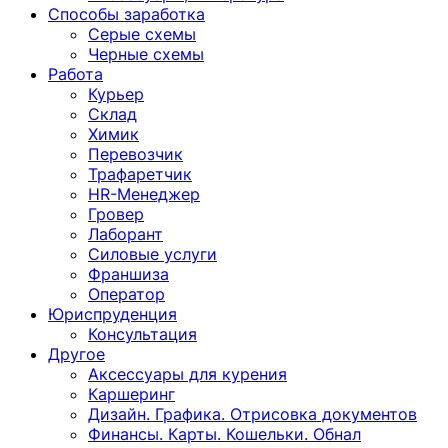
Способы заработка
Серые схемы
Черные схемы
Работа
Курьер
Склад
Химик
Перевозчик
Трафаретчик
HR-Менеджер
Гровер
Лаборант
Силовые услуги
Франшиза
Оператор
Юриспруденция
Консультация
Другoе
Аксессуары для курения
Каршеринг
Дизайн. Графика. Отрисовка документов
Финансы. Карты. Кошельки. Обнал