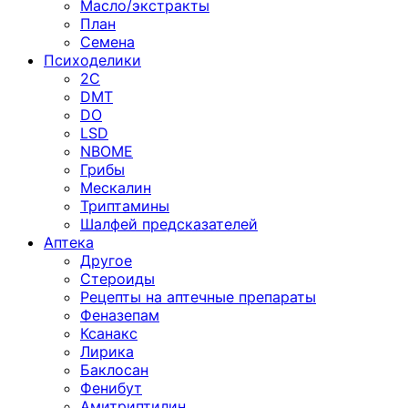
Масло/экстракты
План
Семена
Психоделики
2C
DMT
DO
LSD
NBOME
Грибы
Мескалин
Триптамины
Шалфей предсказателей
Аптека
Другое
Стероиды
Рецепты на аптечные препараты
Феназепам
Ксанакс
Лирика
Баклосан
Фенибут
Амитриптилин