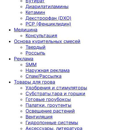
Бутират
Диарилэтиламины
Кетамин
Декстрорфан (DXO)
PCP (Фенциклидин)
Медицина
Консультация
Основа курительных смесей
Твердый
Россыпь
Реклама
SMM
Наружная реклама
Спам/Рассылка
Товары для грова
Удобрения и стимуляторы
Субстраты,тара и горшки
Готовые гроубоксы
Палатки, гроутенты
Освещение растений
Вентиляция
Гидропонные системы
Аксессуары, литература