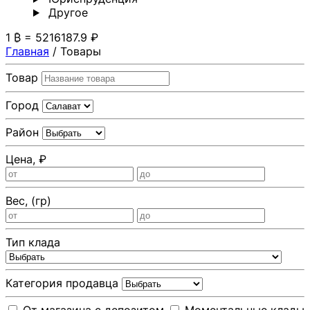
Другoе
1 ₿ = 5216187.9 ₽
Главная
/
Товары
Товар
Город
Район
Цена, ₽
Вес, (гр)
Тип клада
Категория продавца