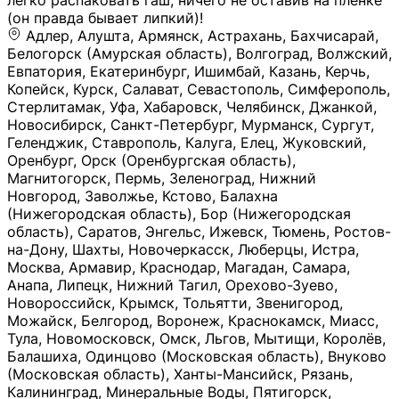
легко распаковать гаш, ничего не оставив на плёнке
(он правда бывает липкий)!
Адлер, Алушта, Армянск, Астрахань, Бахчисарай,
Белогорск (Амурская область), Волгоград, Волжский,
Евпатория, Екатеринбург, Ишимбай, Казань, Керчь,
Копейск, Курск, Салават, Севастополь, Симферополь,
Стерлитамак, Уфа, Хабаровск, Челябинск, Джанкой,
Новосибирск, Санкт-Петербург, Мурманск, Сургут,
Геленджик, Ставрополь, Калуга, Елец, Жуковский,
Оренбург, Орск (Оренбургская область),
Магнитогорск, Пермь, Зеленоград, Нижний
Новгород, Заволжье, Кстово, Балахна
(Нижегородская область), Бор (Нижегородская
область), Саратов, Энгельс, Ижевск, Тюмень, Ростов-
на-Дону, Шахты, Новочеркасск, Люберцы, Истра,
Москва, Армавир, Краснодар, Магадан, Самара,
Анапа, Липецк, Нижний Тагил, Орехово-Зуево,
Новороссийск, Крымск, Тольятти, Звенигород,
Можайск, Белгород, Воронеж, Краснокамск, Миасс,
Тула, Новомосковск, Омск, Льгов, Мытищи, Королёв,
Балашиха, Одинцово (Московская область), Внуково
(Московская область), Ханты-Мансийск, Рязань,
Калининград, Минеральные Воды, Пятигорск,