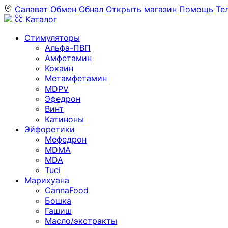
Салават
Обмен
Обнал
Открыть магазин
Помощь
Те
Каталог
Стимуляторы
Альфа-ПВП
Амфетамин
Кокаин
Метамфетамин
MDPV
Эфедрон
Винт
Катиноны
Эйфоретики
Мефедрон
MDMA
MDA
Tuci
Марихуана
CannaFood
Бошка
Гашиш
Масло/экстракты