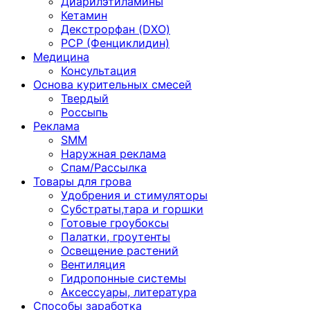
Диарилэтиламины
Кетамин
Декстрорфан (DXO)
PCP (Фенциклидин)
Медицина
Консультация
Основа курительных смесей
Твердый
Россыпь
Реклама
SMM
Наружная реклама
Спам/Рассылка
Товары для грова
Удобрения и стимуляторы
Субстраты,тара и горшки
Готовые гроубоксы
Палатки, гроутенты
Освещение растений
Вентиляция
Гидропонные системы
Аксессуары, литература
Способы заработка