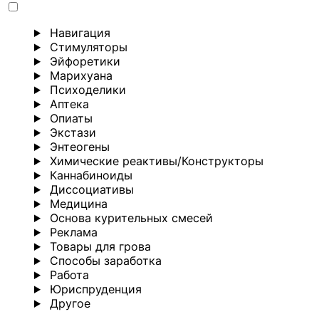
Навигация
Стимуляторы
Эйфоретики
Марихуана
Психоделики
Аптека
Опиаты
Экстази
Энтеогены
Химические реактивы/Конструкторы
Каннабиноиды
Диссоциативы
Медицина
Основа курительных смесей
Реклама
Товары для грова
Способы заработка
Работа
Юриспруденция
Другoе