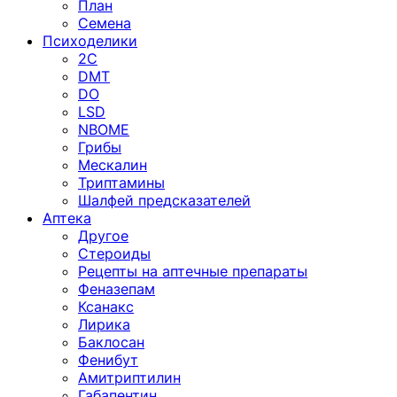
План
Семена
Психоделики
2C
DMT
DO
LSD
NBOME
Грибы
Мескалин
Триптамины
Шалфей предсказателей
Аптека
Другое
Стероиды
Рецепты на аптечные препараты
Феназепам
Ксанакс
Лирика
Баклосан
Фенибут
Амитриптилин
Габапентин