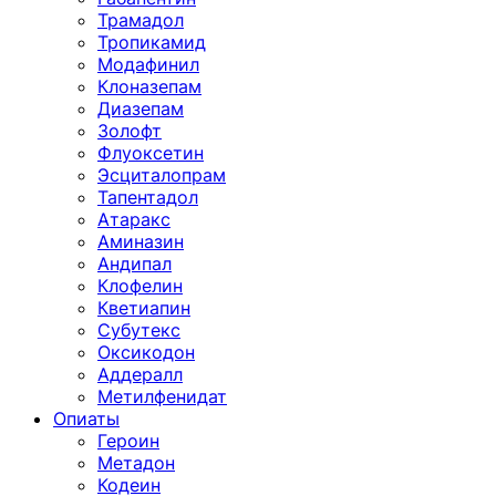
Трамадол
Тропикамид
Модафинил
Клоназепам
Диазепам
Золофт
Флуоксетин
Эсциталопрам
Тапентадол
Атаракс
Аминазин
Андипал
Клофелин
Кветиапин
Субутекс
Оксикодон
Аддералл
Метилфенидат
Опиаты
Героин
Метадон
Кодеин