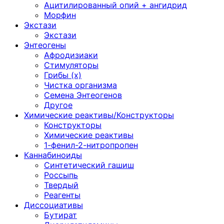
Ацитилированный опий + ангидрид
Морфин
Экстази
Экстази
Энтеогены
Афродизиаки
Стимуляторы
Грибы (х)
Чистка организма
Семена Энтеогенов
Другое
Химические реактивы/Конструкторы
Конструкторы
Химические реактивы
1-фенил-2-нитропропен
Каннабиноиды
Синтетический гашиш
Россыпь
Твердый
Реагенты
Диссоциативы
Бутират