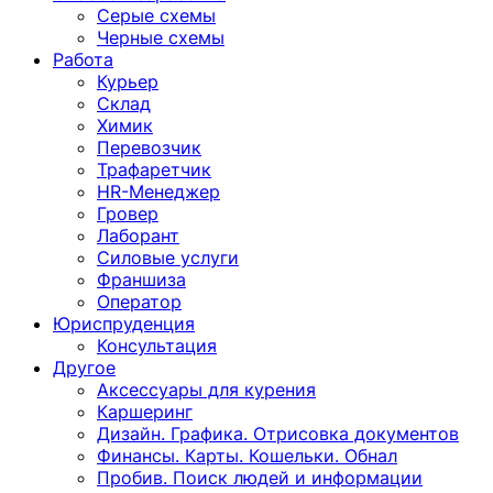
Серые схемы
Черные схемы
Работа
Курьер
Склад
Химик
Перевозчик
Трафаретчик
HR-Менеджер
Гровер
Лаборант
Силовые услуги
Франшиза
Оператор
Юриспруденция
Консультация
Другoе
Аксессуары для курения
Каршеринг
Дизайн. Графика. Отрисовка документов
Финансы. Карты. Кошельки. Обнал
Пробив. Поиск людей и информации