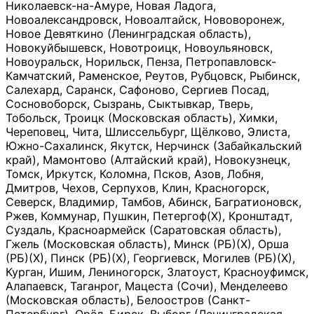
Николаевск-на-Амуре, Новая Ладога,
Новоалександровск, Новоалтайск, Нововоронеж,
Новое Девяткино (Ленинградская область),
Новокуйбышевск, Новотроицк, Новоульяновск,
Новоуральск, Норильск, Пенза, Петропавловск-
Камчатский, Раменское, Реутов, Рубцовск, Рыбинск,
Салехард, Саранск, Сафоново, Сергиев Посад,
Сосновоборск, Сызрань, Сыктывкар, Тверь,
Тобольск, Троицк (Московская область), Химки,
Череповец, Чита, Шлиссельбург, Щёлково, Элиста,
Южно-Сахалинск, Якутск, Нерчинск (Забайкальский
край), Мамонтово (Алтайский край), Новокузнецк,
Томск, Иркутск, Коломна, Псков, Азов, Лобня,
Дмитров, Чехов, Серпухов, Клин, Красногорск,
Северск, Владимир, Тамбов, Абинск, Багратионовск,
Ржев, Коммунар, Пушкин, Петергоф(Х), Кронштадт,
Суздаль, Красноармейск (Саратовская область),
Гжель (Московская область), Минск (РБ)(Х), Орша
(РБ)(Х), Пинск (РБ)(Х), Георгиевск, Могилев (РБ)(Х),
Курган, Ишим, Лениногорск, Златоуст, Красноуфимск,
Алапаевск, Таганрог, Мацеста (Сочи), Менделеево
(Московская область), Белоостров (Санкт-