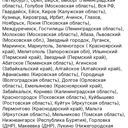
Петербург), Орёл, Бирск, Выборг (Ленинградская
область), Голубое (Московская область), Вся РФ,
Гвардейск, Ейск, Киров (Калужская область),
Кузнецк, Кировград, Ирбит, Ачинск, Глазов,
Ноябрьск, Локня (Псковская область),
Междуреченск, Гостилицы (Ленинградская область),
Молоково (Московская область), Абаза, Львовский
(Московская обл.), Звездный городок, Луганск,
Мариинск, Мариуполь, Зеленогорск ( Красноярский
край), Мелитополь (Запорожская обл), Ильинский
(Пермский край), Звездный (Пермский край),
Абатское (Тюменская область), Агинское
(Забайкальский край), Алтайское (Алтайский край),
Афанасьево (Кировская область), Городище
(Волгоградская область), Долгое (Орловская
область), Емельяново (Красноярский край),
Забайкальск, Корнево (Калининградская область),
Красногородск (Псковская область), Куйбышево
(Ростовская область), Куйтун (Иркутская область),
Лермонтово (Краснодарский край), Мальта
(Иркутская область), Мельниково (Томская область),
Нижнеангарск (Республика Бурятия), Горловка
(ДНР), Макеевка (ДНР), Лукино (Нижегородская