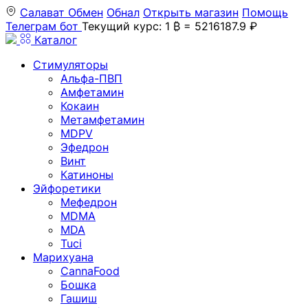
Салават
Обмен
Обнал
Открыть магазин
Помощь
Телеграм бот
Текущий курс: 1 ₿ = 5216187.9 ₽
Каталог
Стимуляторы
Альфа-ПВП
Амфетамин
Кокаин
Метамфетамин
MDPV
Эфедрон
Винт
Катиноны
Эйфоретики
Мефедрон
MDMA
MDA
Tuci
Марихуана
CannaFood
Бошка
Гашиш