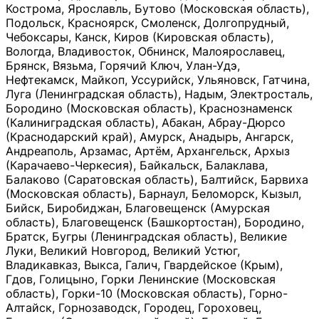
Кострома, Ярославль, Бутово (Московская область),
Подольск, Красноярск, Смоленск, Долгопрудный,
Чебоксары, Канск, Киров (Кировская область),
Вологда, Владивосток, Обнинск, Малоярославец,
Брянск, Вязьма, Горячий Ключ, Улан-Удэ,
Нефтекамск, Майкоп, Уссурийск, Ульяновск, Гатчина,
Луга (Ленинградская область), Надым, Электросталь,
Бородино (Московская область), Краснознаменск
(Калиниградская область), Абакан, Абрау-Дюрсо
(Краснодарский край), Амурск, Анадырь, Ангарск,
Андреаполь, Арзамас, Артём, Архангельск, Архыз
(Карачаево-Черкесия), Байкальск, Балаклава,
Балаково (Саратовская область), Балтийск, Барвиха
(Московская область), Барнаул, Беломорск, Кызыл,
Бийск, Биробиджан, Благовещенск (Амурская
область), Благовещенск (Башкортостан), Бородино,
Братск, Бугры (Ленинградская область), Великие
Луки, Великий Новгород, Великий Устюг,
Владикавказ, Выкса, Галич, Гвардейское (Крым),
Гдов, Голицыно, Горки Ленинские (Московская
область), Горки-10 (Московская область), Горно-
Алтайск, Горнозаводск, Городец, Гороховец,