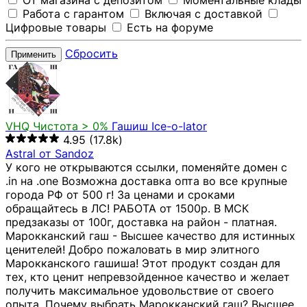
От магазина с депозитом
Моментальные клады
Работа с гарантом
Включая с доставкой
Цифровые товары
Есть на форуме
Сбросить
Применить
VHQ
Чистота > 0%
Гашиш Ice-o-lator
4.95
(17.8k)
Astral от Sandoz
У кого не открываются ссылки, поменяйте домен с
.in на .one Возможна доставка опта во все крупные
города РФ от 500 г! За ценами и сроками
обращайтесь в ЛС! РАБОТА от 1500р. В МСК
предзаказы от 100г, доставка на район - платная.
Марокканский гаш - Высшее качество для истинных
ценителей! Добро пожаловать в мир элитного
Марокканского гашиша! Этот продукт создан для
тех, кто ценит непревзойденное качество и желает
получить максимальное удовольствие от своего
опыта. Почему выбрать Марокканский гаш? Высшее