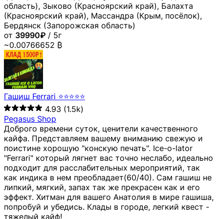
область), Зыково (Красноярский край), Балахта
(Красноярский край), Массандра (Крым, посёлок),
Бердянск (Запорожская область)
от
39990₽
/ 5г
~0.00766652 ₿
Гашиш Ferrari ⭐⭐⭐⭐⭐
4.93
(1.5k)
Pegasus Shop
Доброго времени суток, ценители качественного
кайфа. Представляем вашему вниманию свежую и
поистине хорошую "конскую печать". Ice-o-lator
"Ferrari" который лягнет вас точно неслабо, идеально
подходит для расслабительных мероприятий, так
как индика в нем преобладает(60/40). Сам гашиш не
липкий, мягкий, запах так же прекрасен как и его
эффект. Хитман для вашего Анатолия в мире гашиша,
попробуй и убедись. Клады в городе, легкий квест -
тяжелый кайф!