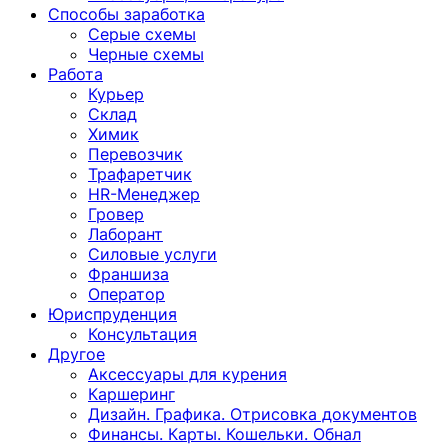
Способы заработка
Серые схемы
Черные схемы
Работа
Курьер
Склад
Химик
Перевозчик
Трафаретчик
HR-Менеджер
Гровер
Лаборант
Силовые услуги
Франшиза
Оператор
Юриспруденция
Консультация
Другoе
Аксессуары для курения
Каршеринг
Дизайн. Графика. Отрисовка документов
Финансы. Карты. Кошельки. Обнал