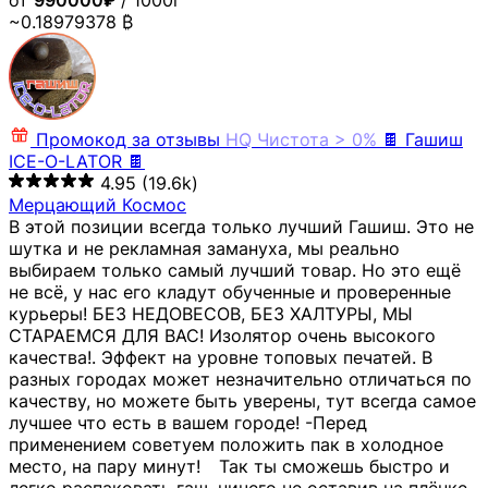
от
990000₽
/ 1000г
~0.18979378 ₿
Промокод за отзывы
HQ
Чистота > 0%
🍫 Гашиш
ICE-O-LATOR 🍫
4.95
(19.6k)
Мерцающий Космос
В этой позиции всегда только лучший Гашиш. Это не
шутка и не рекламная замануха, мы реально
выбираем только самый лучший товар. Но это ещё
не всё, у нас его кладут обученные и проверенные
курьеры! БЕЗ НЕДОВЕСОВ, БЕЗ ХАЛТУРЫ, МЫ
СТАРАЕМСЯ ДЛЯ ВАС! Изолятор очень высокого
качества!. Эффект на уровне топовых печатей. В
разных городах может незначительно отличаться по
качеству, но можете быть уверены, тут всегда самое
лучшее что есть в вашем городе! -Перед
применением советуем положить пак в холодное
место, на пару минут!⠀ Так ты сможешь быстро и