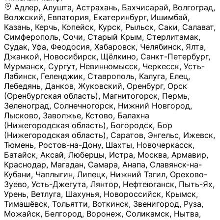
Адлер, Алушта, Астрахань, Бахчисарай, Волгоград, Волжский, Евпатория, Екатеринбург, Ишимбай, Казань, Керчь, Копейск, Курск, Рыльск, Саки, Салават, Симферополь, Сочи, Старый Крым, Стерлитамак, Судак, Уфа, Феодосия, Хабаровск, Челябинск, Ялта, Джанкой, Новосибирск, Щёлкино, Санкт-Петербург, Мурманск, Сургут, Невинномысск, Черкесск, Усть-Лабинск, Геленджик, Ставрополь, Калуга, Елец, Лебедянь, Данков, Жуковский, Оренбург, Орск (Оренбургская область), Магнитогорск, Пермь, Зеленоград, Солнечногорск, Нижний Новгород, Лысково, Заволжье, Кстово, Балахна (Нижегородская область), Богородск, Бор (Нижегородская область), Саратов, Энгельс, Ижевск, Тюмень, Ростов-на-Дону, Шахты, Новочеркасск, Батайск, Аксай, Люберцы, Истра, Москва, Армавир, Краснодар, Магадан, Самара, Анапа, Славянск-на-Кубани, Чаплыгин, Липецк, Нижний Тагил, Орехово-Зуево, Усть-Джегута, Лянтор, Нефтеюганск, Пыть-Ях, Урень, Ветлуга, Шахунья, Новороссийск, Крымск, Тимашёвск, Тольятти, Воткинск, Звенигород, Руза, Можайск, Белгород, Воронеж, Соликамск, Нытва, Лысьва (Пермский край), Чусовой, Кунгур, Краснокамск, Миасс, Губаха, Тула, Новомосковск, Донской, Омск, Льгов, Мытищи, Королёв, Ивантеевка, Балашиха, Семилуки, Кудымкар, Старый Оскол, Оса (Пермский край), Одинцово (Московская область), Ханты-Мансийск, Лабинск, Темрюк, Курганинск, Белореченск (Краснодарский край), Алупкa, Губкин, Рязань, Калининград, Усть-Илимск, Фрязино, Минеральные Воды, Пятигорск, Кострома, Ярославль, Коркино, Верхняя Пышма, Подольск, Красноярск, Смоленск, Долгопрудный, Чебоксары, Калачинск, Канск, Киров (Кировская область), Вологда, Рославль, Владивосток, Обнинск, Балабаново (Калужская область), Малоярославец, Брянск, Видное, Ярцево, Вязьма, Гагарин, Приволжск, Фурманов, Чайковский, Кинешма, Горячий Ключ, Улан-Удэ, Туймазы, Дюртюли, Альметьевск, Нефтекамск, Хадыженск, Апшеронск, Майкоп, Уссурийск, Ульяновск, Гатчина, Луга (Ленинградская область), Надым, Ногинск, Электросталь, Железнодорожный (Московская область), Бутурлиновка, Кириллов, Краснознаменск (Калиниградская область), Мышкин, Томмот, Холм, Абакан, Абдулино, Агидель, Агрыз, Адыгейск, Азнакаево, Алатырь, Алдан, Алейск, Александров, Александровск, Алексеевка (Белгородская обл.), Алексин, Амурск, Анадырь, Ангарск, Андреаполь, Анжеро-Судженск, Анива, Апатиты, Арамиль, Ардон, Арзамас, Аркадак, Арсеньев, Артём, Артёмовский, Архангельск, Асбест, Асино, Аткарск, Ахтубинск, Аша, Бабаево (Вологодская область), Бавлы (Республика Татарстан), Байкальск, Бакал, Баксан, Балаклава, Балаково (Саратовская область), Балашов (Саратовская область), Балтийск, Барабинск, Барнаул, Барыш (Ульяновская область), Бежецк, Белая Калитва (Ростовская область), Белебей, Белогорск (Крым), Белозерск, Белокуриха, Беломорск, Белоозёрский (Московская область), Белорецк (Республика Башкортостан), Кызыл, Белоярский (Ханты-Мансийский АО), Бердск, Березники (Пермский край), Берёзовский (Кемеровская область), Берёзовский (Свердловская область), Беслан, Бийск, Бикин, Билибино, Биробиджан, Благовещенск (Амурская область), Благовещенск (Башкортостан), Бобров, Богородицк, Боготол, Богучар, Бокситогорск (Ленинградская область), Бологое (Тверская область), Болхов, Большой Камень (Приморский край), Борисоглебск (Воронежская область), Боровичи (Новгородская область), Боровск, Бородино, Братск, Бронницы (Московская область), Бугульма (Республика Татарстан), Бугуруслан (Оренбургская область), Буинск, Буй, Буйнакск, Валдай, Валуйки, Велиж, Великие Луки, Великий Новгород, Великий Устюг, Вельск, Венёв, Верещагино, Верхнеуральск, Верхний Уфалей, Верхняя Салда, Верхняя Тура, Весьегонск, Вилючинск, Вихоревка, Вичуга, Владикавказ, Волгодонск, Волгореченск, Володарск, Волосово, Волчанск, Вольск, Воркута, Ворсма, Всеволожск (Ленинградская область), Вуктыл, Выкса, Высоковск, Высоцк, Вытегра, Вышний Волочёк, Вяземский, Вязники, Вятские Поляны, Нея, Шилка, Гаврилов Посад, Гаврилов-Ям, Гай, Галич, Гдов, Голицыно, Горно-Алтайск, Горнозаводск, Горняк, Городец, Гороховец, Гремячинск, Грозный, Грязи, Грязовец, Губкинский, Гуково, Гулькевичи, Гурьевск (Калининградская область), Гурьевск (Кемеровская область), Гусев, Гусь-Хрустальный, Давлеканово, Далматово, Дальнегорск, Дегтярск, Дедовск, Демидов, Дербент, Десногорск, Дзержинск, Дзержинский (Московская область), Дивногорск, Димитровград, Дмитровск, Дно, Добрянка, Долинск, Домодедово, Донецк (ДНР), Дорогобуж, Дрезна, Дубна, Дудинка, Духовщина, Дятьково, Егорьевск, Елабуга, Елизово, Ельня (Будет изменено название), Емва, Енисейск, Ермолино, Ершов, Ессентуки, Ефремов, Железноводск, Железногорск (Красноярский край), Железногорск (Курская область), Железногорск-Илимский, Жигулёвск, Жиздра, Жирновск, Жуков, Жуковка, Заводоуковск, Заволжск, Задонск, Заинск, Заозёрный, Заозёрск, Западная Двина, Заполярный, Зарайск, Заречный (Пензенская область), Заречный (Свердловская область), Заринск, Звенигово, Зверево, Зеленогорск ( Ленинградская обл. ), Зеленоградск, Зеленодольск, Зеленокумск, Зерноград, Зима, Змеиногорск, Зубцов, Ивангород, Иваново, Ивдель, Избербаш, Изобильный, Иланский, Инза, Инкерман, Инта, Ипатово, Искитим, Йошкар-Ола, Кадников, Калач, Калач-на-Дону, Калининск, Калтан, Калязин, Камбарка, Каменка (Пензенская область), Каменногорск (Ленинградская область), Каменск-Уральский, Каменск-Шахтинский, Камень-на-Оби, Камешково, Камышин, Канаш, Кандалакша, Карабаново, Карабаш, Карачаевск, Каргат, Каргополь, Карпинск, Карталы, Касимов, Касли, Каспийск, Катав-Ивановск, Катайск, Качканар, Кашин, Кашира, Кемерово, Кемь, Кизел, Кизилюрт, Кизляр, Кимовск, Кимры, Кингисепп, Кинель, Киреевск, Киренск, Киржач, Кириши, Кирово-Чепецк, Кировск (Ленинградская область), Кировск (Мурманская область), Кирсанов, Киселёвск, Кисловодск, Климовск, Клинцы, Княгинино, Ковдор, Ковров, Когалым, Козельск, Козьмодемьянск, Кола, Кологрив, Колпашево, Колпино, Кольчугино, Комсомольск, Комсомольск-на-Амуре, Конаково, Кондопога, Кондрово, Константиновск, Кораблино, Кореновск, Корсаков, Коряжма, Костерёво, Костомукша, Котельники, Котельниково, Котельнич, Котлас, Котовск, Кохма, Красноармейск (Московская область), Краснозаводск, Краснознаменск (Московская область), Краснокаменск, Краснослободск (Волгоградская область), Краснотурьинск, Красноуральск, Красный Сулин, Кремёнки, Кропоткин, Кубинка, Кувшиново (Тверская область), Кудрово, Кулебаки, Кумертау, Курлово, Куровское, Куртамыш, Курчатов, Куса, Кушва, Кыштым, Лабытнанги, Лагань, Лаишево (Республика Татарстан), Лакинск, Лангепас, Лахденпохья, Ленинск-Кузнецкий, Ленск (Республика Саха), Лермонтов (Ставропольский край), Лесозаводск (Приморский край), Лесосибирск, Ливны (Орловская область), Ликино-Дулёво, Липки (Тульская область), Лиски (Воронежская область), Лихославль, Лодейное Поле, Ломоносов (Санкт-Петербург), Лосино-Петровский, Лукоянов, Луховицы, Лыткарино, Любань (Ленинградская область), Любим, Людиново, Магас, Майский, Макаров, Малая Вишера, Малгобек, Мамадыш, Мамоново, Мантурово, Маркс, Махачкала, Мглин, Мегион, Медвежьегорск, Медногорск, Медынь, Меленки, Мелеуз, Менделеевск, Мещовск, Микунь, Миллерово, Минусинск, Миньяр, Мирный (Архангельская область), Мирный (Якутия), Михайловка (Город), Михайловск (Свердловская область), Михайловск (Ставропольский край), Могоча, Можга, Моздок, Мончегорск, Морозовск, Моршанск, Мосальск, Муравленко, Мурино, Муром, Мценск, Мыски, Набережные Челны, Навашино (Нижегородская область), Назарово (Красноярский край), Назрань, Нальчик, Наро-Фоминск, Нарткала, Нарьян-Мар, Находка, Невель (Псковская область), Невельск, Невьянск, Нелидово (Тверская область), Неман, Нерехта (Костромская область), Нерюнгри, Нестеров, Нефтегорск (Самарская область), Нефтекумск, Нижневартовск, Нижнекамск (Республика Татарстан), Нижнеудинск, Нижние Серги, Нижний Ломов, Нижняя Тура, Николаевск-на-Амуре, Никольск (Вологодская область), Никольск (Пензенская область), Новая Ладога, Новая Ляля, Новоалександровск, Новоалтайск, Нововоронеж, Новодвинск, Новозыбков, Новокубанск, Новокуйбышевск, Новомичуринск, Новопавловск, Новоржев, Новосокольники, Новотроицк, Новоульяновск, Новоуральск, Новохопёрск, Новочебоксарск, Новошахтинск, Новый Оскол, Новый Уренгой, Норильск, Нурлат, Нягань, Нязепетровск, Няндома, Облучье, Обоянь, Озёрск (Калининградская область), Озёрск (Челябинская область), Озёры, Октябрьск (Самарская область), Октябрьский (Башкортостан), Окуловка (Новгородская область), Оленегорск, Олонец, Онега, Опочка, Осинники, Осташков, Остров, Острогожск, Отрадный, Оха, Павлово, Павловск (Воронежская область), Павловск (Санкт-Петербург), Павловский Посад, Партизанск, Певек, Пенза, Первоуральск, Перевоз, Пересвет, Переславль-Залесский, Пестово (Новгородская область), Петрозаводск, Петропавловск-Камчатский, Печоры, Пикалёво, Пионерский, Питкяранта, Плавск, Плёс, Подпорожье, Покачи, Покров, Покровск, Полесск, Полысаево, Полярные Зори, Полярный, Поронайск, Порхов, Похвистнево, Почеп, Починок, Пошехонье, Правдинск, Приморск (Калининградская область), Приморско-Ахтарск, Приозерск, Прокопьевск, Протвино, Прохладный, Пугачёв, Пудож, Пустошка, Пушкино, Пущино, Пыталово, Радужный (Владимирская область), Радужный (Ханты-Мансийский АО), Райчихинск, Раменское, Рассказово, Ревда, Реж, Реутов, Родники, Россошь, Ростов (Ярославская обл.), Рошаль, Ртищево, Рубцовск, Рузаевка, Рыбинск, Рыбное, Ряжск, Салехард, Сальск, Саранск, Сарапул, Саров, Сасово, Сатка, Сафоново, Саяногорск, Саянск, Светлогорск, Светлоград, Светлый, Светогорск (Ленинградская область), Свободный, Себеж, Северобайкальск, Северодвинск, Североуральск, Сегежа, Семикаракорск, Сенгилей, Серафимович, Сергач, Сергиев Посад, Сердобск, Сертолово (Ленинградская область), Сестрорецк (Ленинградская область), Сибай, Скопин, Славгород, Сланцы, Слободской, Слюдянка, Собинка, Советск (Кировская область), Советск (Калининградская область), Советск (Тульская область), Советская Гавань, Советский (Ханты-Мансийский АО), Сокол (Вологодская область), Солигалич, Соль-Илецк, Сольцы, Сортавала, Сосенский, Сосновоборск, Сосновый Бор (Ленинградская область), Сосногорск, Спас-Клепики, Спасск-Рязанский, С