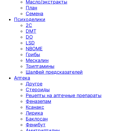
Масло/экстракты
План
Семена
Психоделики
2C
DMT
DO
LSD
NBOME
Грибы
Мескалин
Триптамины
Шалфей предсказателей
Аптека
Другое
Стероиды
Рецепты на аптечные препараты
Феназепам
Ксанакс
Лирика
Баклосан
Фенибут
Амитриптилин