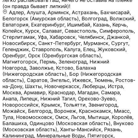
легко распаковать гаш, ничего не оставив на плёнке
(он правда бывает липкий)!
Адлер, Алушта, Армянск, Астрахань, Бахчисарай,
Белогорск (Амурская область), Волгоград, Волжский,
Евпатория, Екатеринбург, Ишимбай, Казань, Керчь,
Копейск, Курск, Салават, Севастополь, Симферополь,
Стерлитамак, Уфа, Хабаровск, Челябинск, Джанкой,
Новосибирск, Санкт-Петербург, Мурманск, Сургут,
Геленджик, Ставрополь, Калуга, Елец, Жуковский,
Оренбург, Орск (Оренбургская область),
Магнитогорск, Пермь, Зеленоград, Нижний
Новгород, Заволжье, Кстово, Балахна
(Нижегородская область), Бор (Нижегородская
область), Саратов, Энгельс, Ижевск, Тюмень, Ростов-
на-Дону, Шахты, Новочеркасск, Люберцы, Истра,
Москва, Армавир, Краснодар, Магадан, Самара,
Анапа, Липецк, Нижний Тагил, Орехово-Зуево,
Новороссийск, Крымск, Тольятти, Звенигород,
Можайск, Белгород, Воронеж, Краснокамск, Миасс,
Тула, Новомосковск, Омск, Льгов, Мытищи, Королёв,
Балашиха, Одинцово (Московская область), Внуково
(Московская область), Ханты-Мансийск, Рязань,
Калининград, Минеральные Воды, Пятигорск,