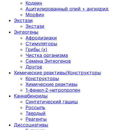
Кодеин
Ацитилированный опий + ангидрид
Морфин
Экстази
Экстази
Энтеогены
Афродизиаки
Стимуляторы
Грибы (х)
Чистка организма
Семена Энтеогенов
Другое
Химические реактивы/Конструкторы
Конструкторы
Химические реактивы
1-фенил-2-нитропропен
Каннабиноиды
Синтетический гашиш
Россыпь
Твердый
Реагенты
Диссоциативы