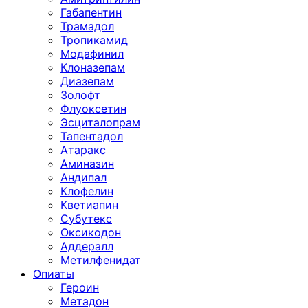
Габапентин
Трамадол
Тропикамид
Модафинил
Клоназепам
Диазепам
Золофт
Флуоксетин
Эсциталопрам
Тапентадол
Атаракс
Аминазин
Андипал
Клофелин
Кветиапин
Субутекс
Оксикодон
Аддералл
Метилфенидат
Опиаты
Героин
Метадон