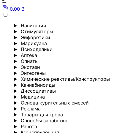
0.00 ₿
Навигация
Стимуляторы
Эйфоретики
Марихуана
Психоделики
Аптека
Опиаты
Экстази
Энтеогены
Химические реактивы/Конструкторы
Каннабиноиды
Диссоциативы
Медицина
Основа курительных смесей
Реклама
Товары для грова
Способы заработка
Работа
Юриспруденция