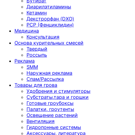
Бутират
Диарилэтиламины
Кетамин
Декстрорфан (DXO)
PCP (Фенциклидин)
Медицина
Консультация
Основа курительных смесей
Твердый
Россыпь
Реклама
SMM
Наружная реклама
Спам/Рассылка
Товары для грова
Удобрения и стимуляторы
Субстраты,тара и горшки
Готовые гроубоксы
Палатки, гроутенты
Освещение растений
Вентиляция
Гидропонные системы
Аксессуары, литература