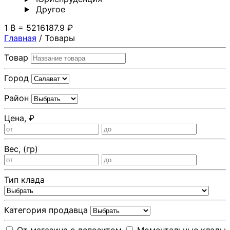
Другoе
1 ₿ = 5216187.9 ₽
Главная
/
Товары
Товар
Город
Район
Цена, ₽
Вес, (гр)
Тип клада
Категория продавца