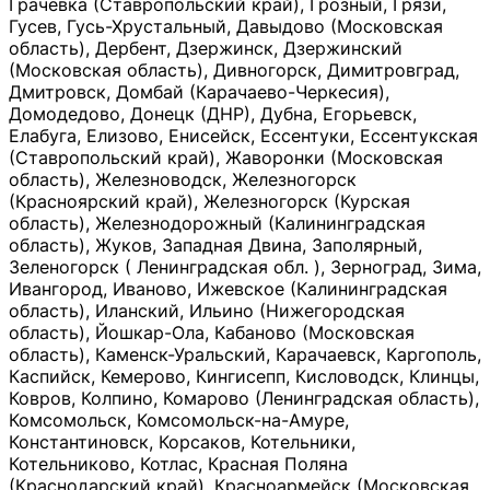
Грачевка (Ставропольский край), Грозный, Грязи,
Гусев, Гусь-Хрустальный, Давыдово (Московская
область), Дербент, Дзержинск, Дзержинский
(Московская область), Дивногорск, Димитровград,
Дмитровск, Домбай (Карачаево-Черкесия),
Домодедово, Донецк (ДНР), Дубна, Егорьевск,
Елабуга, Елизово, Енисейск, Ессентуки, Ессентукская
(Ставропольский край), Жаворонки (Московская
область), Железноводск, Железногорск
(Красноярский край), Железногорск (Курская
область), Железнодорожный (Калининградская
область), Жуков, Западная Двина, Заполярный,
Зеленогорск ( Ленинградская обл. ), Зерноград, Зима,
Ивангород, Иваново, Ижевское (Калининградская
область), Иланский, Ильино (Нижегородская
область), Йошкар-Ола, Кабаново (Московская
область), Каменск-Уральский, Карачаевск, Каргополь,
Каспийск, Кемерово, Кингисепп, Кисловодск, Клинцы,
Ковров, Колпино, Комарово (Ленинградская область),
Комсомольск, Комсомольск-на-Амуре,
Константиновск, Корсаков, Котельники,
Котельниково, Котлас, Красная Поляна
(Краснодарский край), Красноармейск (Московская