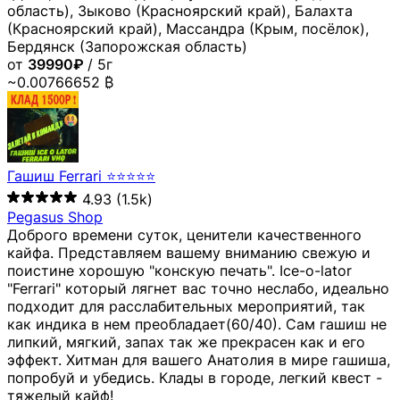
область), Зыково (Красноярский край), Балахта
(Красноярский край), Массандра (Крым, посёлок),
Бердянск (Запорожская область)
от
39990₽
/ 5г
~0.00766652 ₿
Гашиш Ferrari ⭐⭐⭐⭐⭐
4.93
(1.5k)
Pegasus Shop
Доброго времени суток, ценители качественного
кайфа. Представляем вашему вниманию свежую и
поистине хорошую "конскую печать". Ice-o-lator
"Ferrari" который лягнет вас точно неслабо, идеально
подходит для расслабительных мероприятий, так
как индика в нем преобладает(60/40). Сам гашиш не
липкий, мягкий, запах так же прекрасен как и его
эффект. Хитман для вашего Анатолия в мире гашиша,
попробуй и убедись. Клады в городе, легкий квест -
тяжелый кайф!