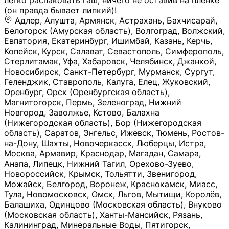
легко распаковать гаш, ничего не оставив на плёнке
(он правда бывает липкий)!
Адлер, Алушта, Армянск, Астрахань, Бахчисарай,
Белогорск (Амурская область), Волгоград, Волжский,
Евпатория, Екатеринбург, Ишимбай, Казань, Керчь,
Копейск, Курск, Салават, Севастополь, Симферополь,
Стерлитамак, Уфа, Хабаровск, Челябинск, Джанкой,
Новосибирск, Санкт-Петербург, Мурманск, Сургут,
Геленджик, Ставрополь, Калуга, Елец, Жуковский,
Оренбург, Орск (Оренбургская область),
Магнитогорск, Пермь, Зеленоград, Нижний
Новгород, Заволжье, Кстово, Балахна
(Нижегородская область), Бор (Нижегородская
область), Саратов, Энгельс, Ижевск, Тюмень, Ростов-
на-Дону, Шахты, Новочеркасск, Люберцы, Истра,
Москва, Армавир, Краснодар, Магадан, Самара,
Анапа, Липецк, Нижний Тагил, Орехово-Зуево,
Новороссийск, Крымск, Тольятти, Звенигород,
Можайск, Белгород, Воронеж, Краснокамск, Миасс,
Тула, Новомосковск, Омск, Льгов, Мытищи, Королёв,
Балашиха, Одинцово (Московская область), Внуково
(Московская область), Ханты-Мансийск, Рязань,
Калининград, Минеральные Воды, Пятигорск,