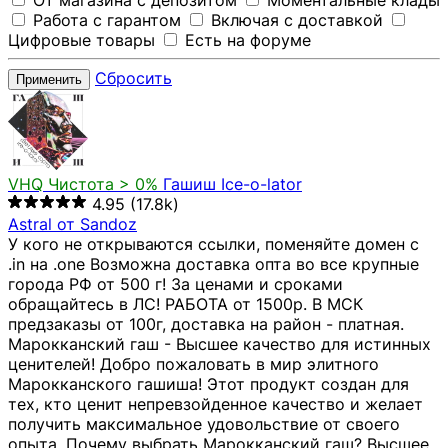
От магазина с депозитом
Моментальные клады
Работа с гарантом
Включая с доставкой
Цифровые товары
Есть на форуме
Сбросить
Применить
VHQ
Чистота > 0%
Гашиш Ice-o-lator
4.95
(17.8k)
Astral от Sandoz
У кого не открываются ссылки, поменяйте домен с
.in на .one Возможна доставка опта во все крупные
города РФ от 500 г! За ценами и сроками
обращайтесь в ЛС! РАБОТА от 1500р. В МСК
предзаказы от 100г, доставка на район - платная.
Марокканский гаш - Высшее качество для истинных
ценителей! Добро пожаловать в мир элитного
Марокканского гашиша! Этот продукт создан для
тех, кто ценит непревзойденное качество и желает
получить максимальное удовольствие от своего
опыта. Почему выбрать Марокканский гаш? Высшее