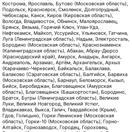
Кострома, Ярославль, Бутово (Московская область),
Подольск, Красноярск, Смоленск, Долгопрудный,
Чебоксары, Канск, Киров (Кировская область),
Вологда, Владивосток, Обнинск, Малоярославец,
Брянск, Вязьма, Горячий Ключ, Улан-Удэ,
Нефтекамск, Майкоп, Уссурийск, Ульяновск, Гатчина,
Луга (Ленинградская область), Надым, Электросталь,
Бородино (Московская область), Краснознаменск
(Калиниградская область), Абакан, Абрау-Дюрсо
(Краснодарский край), Амурск, Анадырь, Ангарск,
Андреаполь, Арзамас, Артём, Архангельск, Архыз
(Карачаево-Черкесия), Байкальск, Балаклава,
Балаково (Саратовская область), Балтийск, Барвиха
(Московская область), Барнаул, Беломорск, Кызыл,
Бийск, Биробиджан, Благовещенск (Амурская
область), Благовещенск (Башкортостан), Бородино,
Братск, Бугры (Ленинградская область), Великие
Луки, Великий Новгород, Великий Устюг,
Владикавказ, Выкса, Галич, Гвардейское (Крым),
Гдов, Голицыно, Горки Ленинские (Московская
область), Горки-10 (Московская область), Горно-
Алтайск, Горнозаводск, Городец, Гороховец,