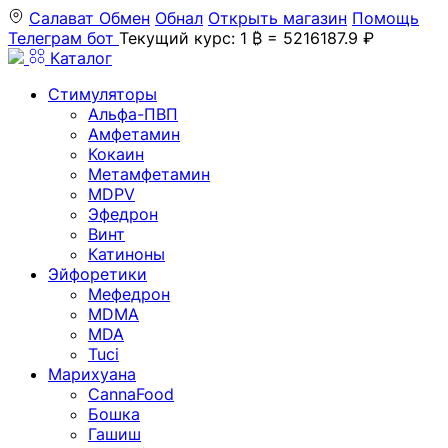
Салават
Обмен
Обнал
Открыть магазин
Помощь
Телеграм бот
Текущий курс: 1 ₿ = 5216187.9 ₽
Каталог
Стимуляторы
Альфа-ПВП
Амфетамин
Кокаин
Метамфетамин
MDPV
Эфедрон
Винт
Катиноны
Эйфоретики
Мефедрон
MDMA
MDA
Tuci
Марихуана
CannaFood
Бошка
Гашиш