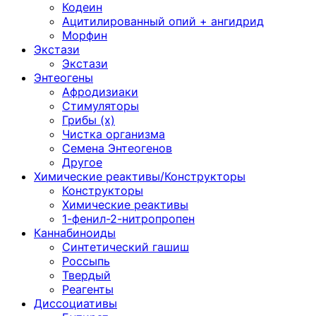
Кодеин
Ацитилированный опий + ангидрид
Морфин
Экстази
Экстази
Энтеогены
Афродизиаки
Стимуляторы
Грибы (х)
Чистка организма
Семена Энтеогенов
Другое
Химические реактивы/Конструкторы
Конструкторы
Химические реактивы
1-фенил-2-нитропропен
Каннабиноиды
Синтетический гашиш
Россыпь
Твердый
Реагенты
Диссоциативы