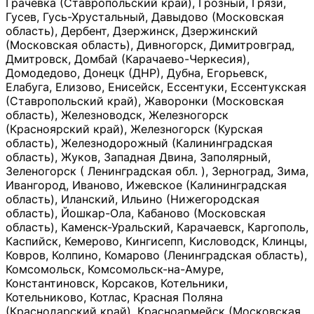
Грачевка (Ставропольский край), Грозный, Грязи,
Гусев, Гусь-Хрустальный, Давыдово (Московская
область), Дербент, Дзержинск, Дзержинский
(Московская область), Дивногорск, Димитровград,
Дмитровск, Домбай (Карачаево-Черкесия),
Домодедово, Донецк (ДНР), Дубна, Егорьевск,
Елабуга, Елизово, Енисейск, Ессентуки, Ессентукская
(Ставропольский край), Жаворонки (Московская
область), Железноводск, Железногорск
(Красноярский край), Железногорск (Курская
область), Железнодорожный (Калининградская
область), Жуков, Западная Двина, Заполярный,
Зеленогорск ( Ленинградская обл. ), Зерноград, Зима,
Ивангород, Иваново, Ижевское (Калининградская
область), Иланский, Ильино (Нижегородская
область), Йошкар-Ола, Кабаново (Московская
область), Каменск-Уральский, Карачаевск, Каргополь,
Каспийск, Кемерово, Кингисепп, Кисловодск, Клинцы,
Ковров, Колпино, Комарово (Ленинградская область),
Комсомольск, Комсомольск-на-Амуре,
Константиновск, Корсаков, Котельники,
Котельниково, Котлас, Красная Поляна
(Краснодарский край), Красноармейск (Московская