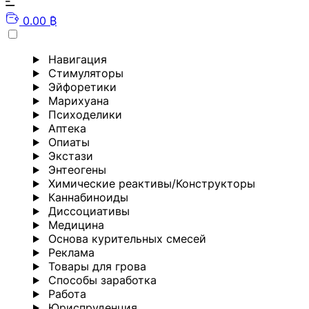
0.00 ₿
Навигация
Стимуляторы
Эйфоретики
Марихуана
Психоделики
Аптека
Опиаты
Экстази
Энтеогены
Химические реактивы/Конструкторы
Каннабиноиды
Диссоциативы
Медицина
Основа курительных смесей
Реклама
Товары для грова
Способы заработка
Работа
Юриспруденция