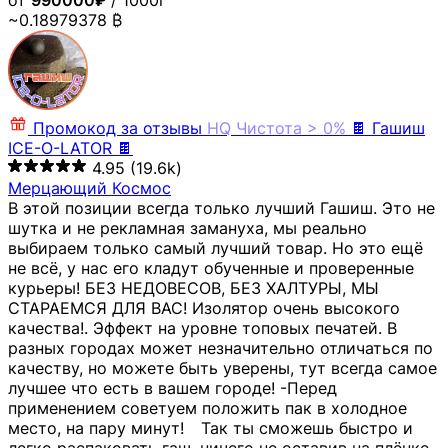
от
990000₽
/ 1000г
~0.18979378 ₿
Промокод за отзывы
HQ
Чистота > 0%
🍫 Гашиш
ICE-O-LATOR 🍫
4.95
(19.6k)
Мерцающий Космос
В этой позиции всегда только лучший Гашиш. Это не
шутка и не рекламная замануха, мы реально
выбираем только самый лучший товар. Но это ещё
не всё, у нас его кладут обученные и проверенные
курьеры! БЕЗ НЕДОВЕСОВ, БЕЗ ХАЛТУРЫ, МЫ
СТАРАЕМСЯ ДЛЯ ВАС! Изолятор очень высокого
качества!. Эффект на уровне топовых печатей. В
разных городах может незначительно отличаться по
качеству, но можете быть уверены, тут всегда самое
лучшее что есть в вашем городе! -Перед
применением советуем положить пак в холодное
место, на пару минут!⠀ Так ты сможешь быстро и