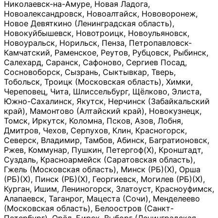
Николаевск-на-Амуре, Новая Ладога,
Новоалександровск, Новоалтайск, Нововоронеж,
Новое Девяткино (Ленинградская область),
Новокуйбышевск, Новотроицк, Новоульяновск,
Новоуральск, Норильск, Пенза, Петропавловск-
Камчатский, Раменское, Реутов, Рубцовск, Рыбинск,
Салехард, Саранск, Сафоново, Сергиев Посад,
Сосновоборск, Сызрань, Сыктывкар, Тверь,
Тобольск, Троицк (Московская область), Химки,
Череповец, Чита, Шлиссельбург, Щёлково, Элиста,
Южно-Сахалинск, Якутск, Нерчинск (Забайкальский
край), Мамонтово (Алтайский край), Новокузнецк,
Томск, Иркутск, Коломна, Псков, Азов, Лобня,
Дмитров, Чехов, Серпухов, Клин, Красногорск,
Северск, Владимир, Тамбов, Абинск, Багратионовск,
Ржев, Коммунар, Пушкин, Петергоф(Х), Кронштадт,
Суздаль, Красноармейск (Саратовская область),
Гжель (Московская область), Минск (РБ)(Х), Орша
(РБ)(Х), Пинск (РБ)(Х), Георгиевск, Могилев (РБ)(Х),
Курган, Ишим, Лениногорск, Златоуст, Красноуфимск,
Алапаевск, Таганрог, Мацеста (Сочи), Менделеево
(Московская область), Белоостров (Санкт-