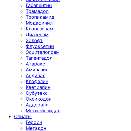
Габапентин
Трамадол
Тропикамид
Модафинил
Клоназепам
Диазепам
Золофт
Флуоксетин
Эсциталопрам
Тапентадол
Атаракс
Аминазин
Андипал
Клофелин
Кветиапин
Субутекс
Оксикодон
Аддералл
Метилфенидат
Опиаты
Героин
Метадон