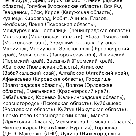
Петербург), Орёл, Бирск, Выборг (Ленинградская
область), Голубое (Московская область), Вся РФ,
Гвардейск, Ейск, Киров (Калужская область),
Кузнецк, Кировград, Ирбит, Ачинск, Глазов,
Ноябрьск, Локня (Псковская область),
Междуреченск, Гостилицы (Ленинградская область),
Молоково (Московская область), Абаза, Львовский
(Московская обл.), Звездный городок, Луганск,
Мариинск, Мариуполь, Зеленогорск ( Красноярский
край), Мелитополь (Запорожская обл), Ильинский
(Пермский край), Звездный (Пермский край),
Абатское (Тюменская область), Агинское
(Забайкальский край), Алтайское (Алтайский край),
Афанасьево (Кировская область), Городище
(Волгоградская область), Долгое (Орловская
область), Емельяново (Красноярский край),
Забайкальск, Корнево (Калининградская область),
Красногородск (Псковская область), Куйбышево
(Ростовская область), Куйтун (Иркутская область),
Лермонтово (Краснодарский край), Мальта
(Иркутская область), Мельниково (Томская область),
Нижнеангарск (Республика Бурятия), Горловка
(ДНР), Макеевка (ДНР), Лукино (Нижегородская