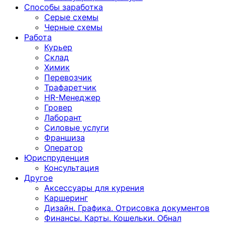
Способы заработка
Серые схемы
Черные схемы
Работа
Курьер
Склад
Химик
Перевозчик
Трафаретчик
HR-Менеджер
Гровер
Лаборант
Силовые услуги
Франшиза
Оператор
Юриспруденция
Консультация
Другoе
Аксессуары для курения
Каршеринг
Дизайн. Графика. Отрисовка документов
Финансы. Карты. Кошельки. Обнал