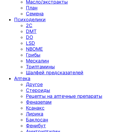
Масло/экстракты
План
Семена
Психоделики
2C
DMT
DO
LSD
NBOME
Грибы
Мескалин
Триптамины
Шалфей предсказателей
Аптека
Другое
Стероиды
Рецепты на аптечные препараты
Феназепам
Ксанакс
Лирика
Баклосан
Фенибут
Амитриптилин