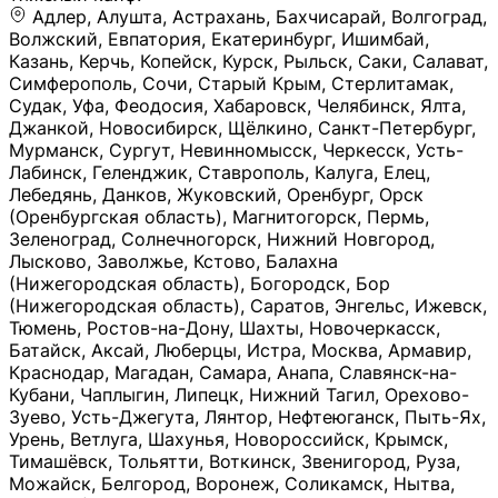
Адлер, Алушта, Астрахань, Бахчисарай, Волгоград, Волжский, Евпатория, Екатеринбург, Ишимбай, Казань, Керчь, Копейск, Курск, Рыльск, Саки, Салават, Симферополь, Сочи, Старый Крым, Стерлитамак, Судак, Уфа, Феодосия, Хабаровск, Челябинск, Ялта, Джанкой, Новосибирск, Щёлкино, Санкт-Петербург, Мурманск, Сургут, Невинномысск, Черкесск, Усть-Лабинск, Геленджик, Ставрополь, Калуга, Елец, Лебедянь, Данков, Жуковский, Оренбург, Орск (Оренбургская область), Магнитогорск, Пермь, Зеленоград, Солнечногорск, Нижний Новгород, Лысково, Заволжье, Кстово, Балахна (Нижегородская область), Богородск, Бор (Нижегородская область), Саратов, Энгельс, Ижевск, Тюмень, Ростов-на-Дону, Шахты, Новочеркасск, Батайск, Аксай, Люберцы, Истра, Москва, Армавир, Краснодар, Магадан, Самара, Анапа, Славянск-на-Кубани, Чаплыгин, Липецк, Нижний Тагил, Орехово-Зуево, Усть-Джегута, Лянтор, Нефтеюганск, Пыть-Ях, Урень, Ветлуга, Шахунья, Новороссийск, Крымск, Тимашёвск, Тольятти, Воткинск, Звенигород, Руза, Можайск, Белгород, Воронеж, Соликамск, Нытва, Лысьва (Пермский край), Чусовой, Кунгур, Краснокамск, Миасс, Губаха, Тула, Новомосковск, Донской, Омск, Льгов, Мытищи, Королёв, Ивантеевка, Балашиха, Семилуки, Кудымкар, Старый Оскол, Оса (Пермский край), Одинцово (Московская область), Ханты-Мансийск, Лабинск, Темрюк, Курганинск, Белореченск (Краснодарский край), Алупкa, Губкин, Рязань, Калининград, Усть-Илимск, Фрязино, Минеральные Воды, Пятигорск, Кострома, Ярославль, Коркино, Верхняя Пышма, Подольск, Красноярск, Смоленск, Долгопрудный, Чебоксары, Калачинск, Канск, Киров (Кировская область), Вологда, Рославль, Владивосток, Обнинск, Балабаново (Калужская область), Малоярославец, Брянск, Видное, Ярцево, Вязьма, Гагарин, Приволжск, Фурманов, Чайковский, Кинешма, Горячий Ключ, Улан-Удэ, Туймазы, Дюртюли, Альметьевск, Нефтекамск, Хадыженск, Апшеронск, Майкоп, Уссурийск, Ульяновск, Гатчина, Луга (Ленинградская область), Надым, Ногинск, Электросталь, Железнодорожный (Московская область), Бутурлиновка, Кириллов, Краснознаменск (Калиниградская область), Мышкин, Томмот, Холм, Абакан, Абдулино, Агидель, Агрыз, Адыгейск, Азнакаево, Алатырь, Алдан, Алейск, Александров, Александровск, Алексеевка (Белгородская обл.), Алексин, Амурск, Анадырь, Ангарск, Андреаполь, Анжеро-Судженск, Анива, Апатиты, Арамиль, Ардон, Арзамас, Аркадак, Арсеньев, Артём, Артёмовский, Архангельск, Асбест, Асино, Аткарск, Ахтубинск, Аша, Бабаево (Вологодская область), Бавлы (Республика Татарстан), Байкальск, Бакал, Баксан, Балаклава, Балаково (Саратовская область), Балашов (Саратовская область), Балтийск, Барабинск, Барнаул, Барыш (Ульяновская область), Бежецк, Белая Калитва (Ростовская область), Белебей, Белогорск (Крым), Белозерск, Белокуриха, Беломорск, Белоозёрский (Московская область), Белорецк (Республика Башкортостан), Кызыл, Белоярский (Ханты-Мансийский АО), Бердск, Березники (Пермский край), Берёзовский (Кемеровская область), Берёзовский (Свердловская область), Беслан, Бийск, Бикин, Билибино, Биробиджан, Благовещенск (Амурская область), Благовещенск (Башкортостан), Бобров, Богородицк, Боготол, Богучар, Бокситогорск (Ленинградская область), Бологое (Тверская область), Болхов, Большой Камень (Приморский край), Борисоглебск (Воронежская область), Боровичи (Новгородская область), Боровск, Бородино, Братск, Бронницы (Московская область), Бугульма (Республика Татарстан), Бугуруслан (Оренбургская область), Буинск, Буй, Буйнакск, Валдай, Валуйки, Велиж, Великие Луки, Великий Новгород, Великий Устюг, Вельск, Венёв, Верещагино, Верхнеуральск, Верхний Уфалей, Верхняя Салда, Верхняя Тура, Весьегонск, Вилючинск, Вихоревка, Вичуга, Владикавказ, Волгодонск, Волгореченск, Володарск, Волосово, Волчанск, Вольск, Воркута, Ворсма, Всеволожск (Ленинградская область), Вуктыл, Выкса, Высоковск, Высоцк, Вытегра, Вышний Волочёк, Вяземский, Вязники, Вятские Поляны, Нея, Шилка, Гаврилов Посад, Гаврилов-Ям, Гай, Галич, Гдов, Голицыно, Горно-Алтайск, Горнозаводск, Горняк, Городец, Гороховец, Гремячинск, Грозный, Грязи, Грязовец, Губкинский, Гуково, Гулькевичи, Гурьевск (Калининградская область), Гурьевск (Кемеровская область), Гусев, Гусь-Хрустальный, Давлеканово, Далматово, Дальнегорск, Дегтярск, Дедовск, Демидов, Дербент, Десногорск, Дзержинск, Дзержинский (Московская область), Дивногорск, Димитровград, Дмитровск, Дно, Добрянка, Долинск, Домодедово, Донецк (ДНР), Дорогобуж, Дрезна, Дубна, Дудинка, Духовщина, Дятьково, Егорьевск, Елабуга, Елизово, Ельня (Будет изменено название), Емва, Енисейск, Ермолино, Ершов, Ессентуки, Ефремов, Железноводск, Железногорск (Красноярский край), Железногорск (Курская область), Железногорск-Илимский, Жигулёвск, Жиздра, Жирновск, Жуков, Жуковка, Заводоуковск, Заволжск, Задонск, Заинск, Заозёрный, Заозёрск, Западная Двина, Заполярный, Зарайск, Заречный (Пензенская область), Заречный (Свердловская область), Заринск, Звенигово, Зверево, Зеленогорск ( Ленинградская обл. ), Зеленоградск, Зеленодольск, Зеленокумск, Зерноград, Зима, Змеиногорск, Зубцов, Ивангород, Иваново, Ивдель, Избербаш, Изобильный, Иланский, Инза, Инкерман, Инта, Ипатово, Искитим, Йошкар-Ола, Кадников, Калач, Калач-на-Дону, Калининск, Калтан, Калязин, Камбарка, Каменка (Пензенская область), Каменногорск (Ленинградская область), Каменск-Уральский, Каменск-Шахтинский, Камень-на-Оби, Камешково, Камышин, Канаш, Кандалакша, Карабаново, Карабаш, Карачаевск, Каргат, Каргополь, Карпинск, Карталы, Касимов, Касли, Каспийск, Катав-Ивановск, Катайск, Качканар, Кашин, Кашира, Кемерово, Кемь, Кизел, Кизилюрт, Кизляр, Кимовск, Кимры, Кингисепп, Кинель, Киреевск, Киренск, Киржач, Кириши, Кирово-Чепецк, Кировск (Ленинградская область), Кировск (Мурманская область), Кирсанов, Киселёвск, Кисловодск, Климовск, Клинцы, Княгинино, Ковдор, Ковров, Когалым, Козельск, Козьмодемьянск, Кола, Кологрив, Колпашево, Колпино, Кольчугино, Комсомольск, Комсомольск-на-Амуре, Конаково, Кондопога, Кондрово, Константиновск, Кораблино, Кореновск, Корсаков, Коряжма, Костерёво, Костомукша, Котельники, Котельниково, Котельнич, Котлас, Котовск, Кохма, Красноармейск (Московская область), Краснозаводск, Краснознаменск (Московская область), Краснокаменск, Краснослободск (Волгоградская область), Краснотурьинск, Красноуральск, Красный Сулин, Кремёнки, Кропоткин, Кубинка, Кувшиново (Тверская область), Кудрово, Кулебаки, Кумертау, Курлово, Куровское, Куртамыш, Курчатов, Куса, Кушва, Кыштым, Лабытнанги, Лагань, Лаишево (Республика Татарстан), Лакинск, Лангепас, Лахденпохья, Ленинск-Кузнецкий, Ленск (Республика Саха), Лермонтов (Ставропольский край), Лесозаводск (Приморский край), Лесосибирск, Ливны (Орловская область), Ликино-Дулёво, Липки (Тульская область), Лиски (Воронежская область), Лихославль, Лодейное Поле, Ломоносов (Санкт-Петербург), Лосино-Петровский, Лукоянов, Луховицы, Лыткарино, Любань (Ленинградская область), Любим, Людиново, Магас, Майский, Макаров, Малая Вишера, Малгобек, Мамадыш, Мамоново, Мантурово, Маркс, Махачкала, Мглин, Мегион, Медвежьегорск, Медногорск, Медынь, Меленки, Мелеуз, Менделеевск, Мещовск, Микунь, Миллерово, Минусинск, Миньяр, Мирный (Архангельская область), Мирный (Якутия), Михайловка (Город), Михайловск (Свердловская область), Михайловск (Ставропольский край), Могоча, Можга, Моздок, Мончегорск, Морозовск, Моршанск, Мосальск, Муравленко, Мурино, Муром, Мценск, Мыски, Набережные Челны, Навашино (Нижегородская область), Назарово (Красноярский край), Назрань, Нальчик, Наро-Фоминск, Нарткала, Нарьян-Мар, Находка, Невель (Псковская область), Невельск, Невьянск, Нелидово (Тверская область), Неман, Нерехта (Костромская область), Нерюнгри, Нестеров, Нефтегорск (Самарская область), Нефтекумск, Нижневартовск, Нижнекамск (Республика Татарстан), Нижнеудинск, Нижние Серги, Нижний Ломов, Нижняя Тура, Николаевск-на-Амуре, Никольск (Вологодская область), Никольск (Пензенская область), Новая Ладога, Новая Ляля, Новоалександровск, Новоалтайск, Нововоронеж, Новодвинск, Новозыбков, Новокубанск, Новокуйбышевск, Новомичуринск, Новопавловск, Новоржев, Новосокольники, Новотроицк, Новоульяновск, Новоуральск, Новохопёрск, Новочебоксарск, Новошахтинск, Новый Оскол, Новый Уренгой, Норильск, Нурлат, Нягань, Нязепетровск, Няндома, Облучье, Обоянь, Озёрск (Калининградская область), Озёрск (Челябинская область), Озёры, Октябрьск (Самарская область), Октябрьский (Башкортостан), Окуловка (Новгородская область), Оленегорск, Олонец, Онега, Опочка, Осинники, Осташков, Остров, Острогожск, Отрадный, Оха, Павлово, Павловск (Воронежская область), Павловск (Санкт-Петербург), Павловский Посад, Партизанск, Певек, Пенза, Первоуральск, Перевоз, Пересвет, Переславль-Залесский, Пестово (Новгородская область), Петрозаводск, Петропавловск-Камчатский, Печоры, Пикалёво, Пионерский, Питкяранта, Плавск, Плёс, Подпорожье, Покачи, Покров, Покровск, Полесск, Полысаево, Полярные Зори, Полярный, Поронайск, Порхов, Похвистнево, Почеп, Починок, Пошехонье, Правдинск, Приморск (Калининградская область), Приморско-Ахтарск, Приозерск, Прокопьевск, Протвино, Прохладный, Пугачёв, Пудож, Пустошка, Пушкино, Пущино, Пыталово, Радужный (Владимирская область), Радужный (Ханты-Мансийский АО), Райчихинск, Раменское, Рассказово, Ревда, Реж, Реутов, Родники, Россошь, Ростов (Ярославская обл.), Рошаль, Ртищево, Рубцовск, Рузаевка, Рыбинск, Рыбное, Ряжск, Салехард, Сальск, Саранск, Сарапул, Саров, Сасово, Сатка, Сафоново, Саяногорск, Саянск, Светлогорск, Светлоград, Светлый, Светогорск (Ленинградская область), Свободный, Себеж, Северобайкальск, Северодвинск, Североуральск, Сегежа, Семикаракорск, Сенгилей, Серафимович, Сергач, Сергиев Посад, Сердобск, Сертолово (Ленинградская область), Сестрорецк (Ленинградская область), Сибай, Скопин, Славгород, Сланцы, Слободской, Слюдянка, Собинка, Советск (Кировская область), Советск (Калининградская область), Советск (Тульская область), Советская Гавань, Советский (Ханты-Мансийский АО), Сокол (Вологодская область), Солигалич, Соль-Илецк, Сольцы, Сортавала, Сосенский, Сосновоборск, Сосновый Бор (Ленинградская область), Сосногорск, Спас-Клепики, Спасск-Рязанский, С