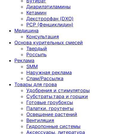
Бутират
Диарилэтиламины
Кетамин
Декстрорфан (DXO)
PCP (Фенциклидин)
Медицина
Консультация
Основа курительных смесей
Твердый
Россыпь
Реклама
SMM
Наружная реклама
Спам/Рассылка
Товары для грова
Удобрения и стимуляторы
Субстраты,тара и горшки
Готовые гроубоксы
Палатки, гроутенты
Освещение растений
Вентиляция
Гидропонные системы
Аксессуары, литература