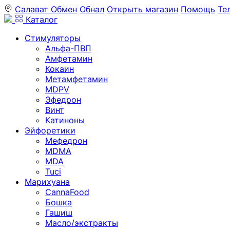
Салават
Обмен
Обнал
Открыть магазин
Помощь
Те
Каталог
Стимуляторы
Альфа-ПВП
Амфетамин
Кокаин
Метамфетамин
MDPV
Эфедрон
Винт
Катиноны
Эйфоретики
Мефедрон
MDMA
MDA
Tuci
Марихуана
CannaFood
Бошка
Гашиш
Масло/экстракты