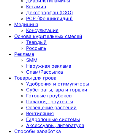
Диарилэтиламины
Кетамин
Декстрорфан (DXO)
PCP (Фенциклидин)
Медицина
Консультация
Основа курительных смесей
Твердый
Россыпь
Реклама
SMM
Наружная реклама
Спам/Рассылка
Товары для грова
Удобрения и стимуляторы
Субстраты,тара и горшки
Готовые гроубоксы
Палатки, гроутенты
Освещение растений
Вентиляция
Гидропонные системы
Аксессуары, литература
Способы заработка