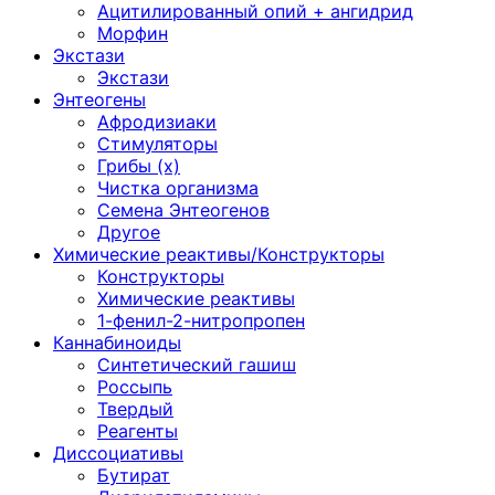
Ацитилированный опий + ангидрид
Морфин
Экстази
Экстази
Энтеогены
Афродизиаки
Стимуляторы
Грибы (х)
Чистка организма
Семена Энтеогенов
Другое
Химические реактивы/Конструкторы
Конструкторы
Химические реактивы
1-фенил-2-нитропропен
Каннабиноиды
Синтетический гашиш
Россыпь
Твердый
Реагенты
Диссоциативы
Бутират