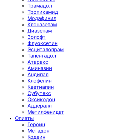
Трамадол
Тропикамид
Модафинил
Клоназепам
Диазепам
Золофт
Флуоксетин
Эсциталопрам
Тапентадол
Атаракс
Аминазин
Андипал
Клофелин
Кветиапин
Субутекс
Оксикодон
Аддералл
Метилфенидат
Опиаты
Героин
Метадон
Кодеин