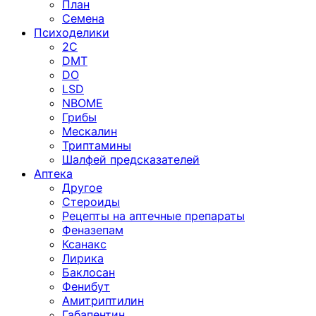
План
Семена
Психоделики
2C
DMT
DO
LSD
NBOME
Грибы
Мескалин
Триптамины
Шалфей предсказателей
Аптека
Другое
Стероиды
Рецепты на аптечные препараты
Феназепам
Ксанакс
Лирика
Баклосан
Фенибут
Амитриптилин
Габапентин