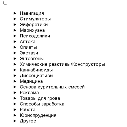
Навигация
Стимуляторы
Эйфоретики
Марихуана
Психоделики
Аптека
Опиаты
Экстази
Энтеогены
Химические реактивы/Конструкторы
Каннабиноиды
Диссоциативы
Медицина
Основа курительных смесей
Реклама
Товары для грова
Способы заработка
Работа
Юриспруденция
Другoе