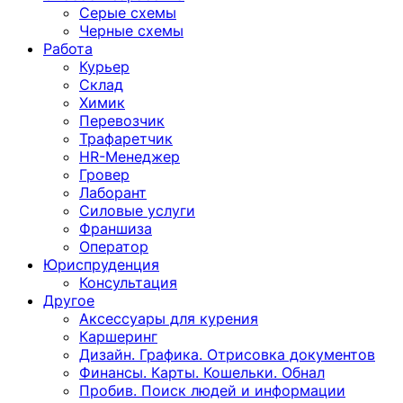
Серые схемы
Черные схемы
Работа
Курьер
Склад
Химик
Перевозчик
Трафаретчик
HR-Менеджер
Гровер
Лаборант
Силовые услуги
Франшиза
Оператор
Юриспруденция
Консультация
Другoе
Аксессуары для курения
Каршеринг
Дизайн. Графика. Отрисовка документов
Финансы. Карты. Кошельки. Обнал
Пробив. Поиск людей и информации