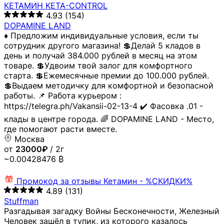
КЕТАМИН KETA-CONTROL
4.93
(154)
DOPAMINE LAND
♦️ Предложим индивидуальные условия, если ты
сотрудник другого магазина! 💲Делай 5 кладов в
день и получай 384.000 рублей в месяц на этом
товаре. 💲Удвоим твой залог для комфортного
старта. 💲Ежемесячные премии до 100.000 рублей.
💲Выдаем методичку для комфортной и безопасной
работы. 📌 Работа курьером :
https://telegra.ph/Vakansii-02-13-4 ✔️ Фасовка .01 -
клады в центре города. 🌈 DOPAMINE LAND - Место,
где помогают расти вместе.
Москва
от
23000₽
/ 2г
~0.00428476 ₿
Промокод за отзывы
Кетамин - %СКИДКИ%
4.89
(131)
Stuffman
Разгадывая загадку Войны Бесконечности, Железный
Человек зашёл в тупик, из которого казалось