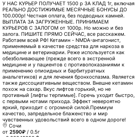
У НАС КУРЬЕР ПОЛУЧАЕТ 1500 р ЗА КЛАД 1г, включая
РЕАЛЬНО ДОСТИЖИМЫЕ МЕСЯЧНЫЕ БОНУСЫ ДО
100.000р! Честная оплата, без подводных камней.
ВЫПЛАТА ЗА ЗАГРУЖЕННЫЕ. ПРИНИМАЕМ
КУРЬЕРОВ С ЗАЛОГОМ от 1000р. Но можно и без
залога. ПИШИТЕ ПРЯМО СЕЙЧАС, все расскажем.
Работаем всей РФ! Кетамин - NMDA-антагонист,
применяемый в качестве средства для наркоза в
медицине и ветеринарии. Реже используется как
обезболивающее (прежде всего в экстренной
медицине и у пациентов с противопоказаниями к
применению опиоидных и барбитуратных
анальгетиков) и для лечения бронхоспазма. Является
также диссоциативным веществом. Внешне кетамин
похож на сахар. Вкус лифтов горький, но не
противный [лифты терпимые]. Горечь уходит быстро,
с первыми нотами прихода. Эффект невероятно
яркий, приходит с огромной силой.Премиум
качество, запредельное блаженство и мир
чувственных удовольствий всего в одном дороге!
Сочи
от
2590₽
/ 0.5г