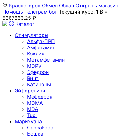
Красногорск
Обмен
Обнал
Открыть магазин
Помощь
Телеграм бот
Текущий курс: 1 ₿ =
5367863.25 ₽
Каталог
Стимуляторы
Альфа-ПВП
Амфетамин
Кокаин
Метамфетамин
MDPV
Эфедрон
Винт
Катиноны
Эйфоретики
Мефедрон
MDMA
MDA
Tuci
Марихуана
CannaFood
Бошка