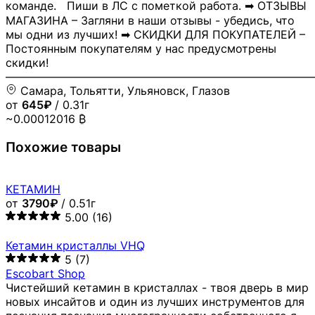
команде. Пиши в ЛС с пометкой работа. ➡ ОТЗЫВЫ
МАГАЗИНА – Загляни в наши отзывы - убедись, что
мы одни из лучших! ➡ СКИДКИ ДЛЯ ПОКУПАТЕЛЕЙ –
Постоянным покупателям у нас предусмотрены
скидки!
―――――――――――――――――――――――――――
Самара, Тольятти, Ульяновск, Глазов
от
645₽
/ 0.31г
~0.00012016 ₿
Похожие товары
КЕТАМИН
от
3790₽
/ 0.51г
5.00
(16)
Кетамин кристаллы VHQ
5
(7)
Escobart Shop
Чистейший кетамин в кристаллах - твоя дверь в мир
новых инсайтов и один из лучших инструментов для