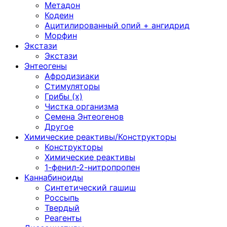
Метадон
Кодеин
Ацитилированный опий + ангидрид
Морфин
Экстази
Экстази
Энтеогены
Афродизиаки
Стимуляторы
Грибы (х)
Чистка организма
Семена Энтеогенов
Другое
Химические реактивы/Конструкторы
Конструкторы
Химические реактивы
1-фенил-2-нитропропен
Каннабиноиды
Синтетический гашиш
Россыпь
Твердый
Реагенты