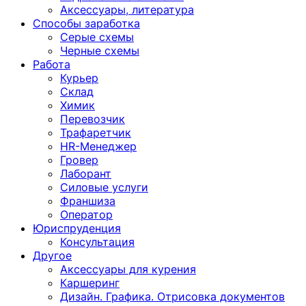
Аксессуары, литература
Способы заработка
Серые схемы
Черные схемы
Работа
Курьер
Склад
Химик
Перевозчик
Трафаретчик
HR-Менеджер
Гровер
Лаборант
Силовые услуги
Франшиза
Оператор
Юриспруденция
Консультация
Другoе
Аксессуары для курения
Каршеринг
Дизайн. Графика. Отрисовка документов