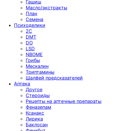
Гашиш
Масло/экстракты
План
Семена
Психоделики
2C
DMT
DO
LSD
NBOME
Грибы
Мескалин
Триптамины
Шалфей предсказателей
Аптека
Другое
Стероиды
Рецепты на аптечные препараты
Феназепам
Ксанакс
Лирика
Баклосан
Фенибут