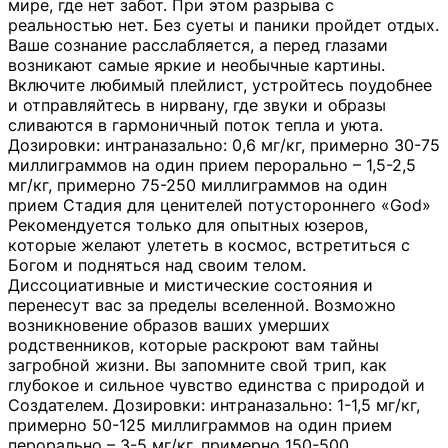
мире, где нет забот. При этом разрыва с
реальностью нет. Без суеты и паники пройдет отдых.
Ваше сознание расслабляется, а перед глазами
возникают самые яркие и необычные картины.
Включите любимый плейлист, устройтесь поудобнее
и отправляйтесь в нирвану, где звуки и образы
сливаются в гармоничный поток тепла и уюта.
Дозировки: интраназально: 0,6 мг/кг, примерно 30-75
миллиграммов на один прием перорально – 1,5-2,5
мг/кг, примерно 75-250 миллиграммов на один
прием Стадия для ценителей потустороннего «God»
Рекомендуется только для опытных юзеров,
которые желают улететь в космос, встретиться с
Богом и подняться над своим телом.
Диссоциативные и мистические состояния и
перенесут вас за пределы вселенной. Возможно
возникновение образов ваших умерших
родственников, которые раскроют вам тайны
загробной жизни. Вы запомните свой трип, как
глубокое и сильное чувство единства с природой и
Создателем. Дозировки: интраназально: 1-1,5 мг/кг,
примерно 50-125 миллиграммов на один прием
перорально – 3-5 мг/кг, примерно 150-500