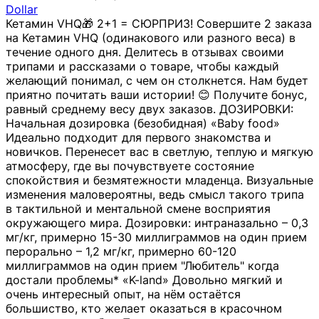
Dollar
Кетамин VHQ🎁 2+1 = СЮРПРИЗ! Совершите 2 заказа
на Кетамин VHQ (одинакового или разного веса) в
течение одного дня. Делитесь в отзывах своими
трипами и рассказами о товаре, чтобы каждый
желающий понимал, с чем он столкнется. Нам будет
приятно почитать ваши истории! 😊 Получите бонус,
равный среднему весу двух заказов. ДОЗИРОВКИ:
Начальная дозировка (безобидная) «Baby food»
Идеально подходит для первого знакомства и
новичков. Перенесет вас в светлую, теплую и мягкую
атмосферу, где вы почувствуете состояние
спокойствия и безмятежности младенца. Визуальные
изменения маловероятны, ведь смысл такого трипа
в тактильной и ментальной смене восприятия
окружающего мира. Дозировки: интраназально – 0,3
мг/кг, примерно 15-30 миллиграммов на один прием
перорально – 1,2 мг/кг, примерно 60-120
миллиграммов на один прием "Любитель" когда
достали проблемы* «K-land» Довольно мягкий и
очень интересный опыт, на нём остаётся
большиство, кто желает оказаться в красочном