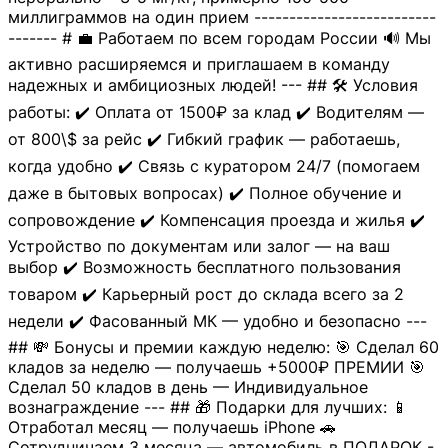
миллиграммов на один прием --------------------------
------- # 💼 Работаем по всем городам России 🔊 Мы
активно расширяемся и приглашаем в команду
надежных и амбициозных людей! --- ## 🛠 Условия
работы: ✔️ Оплата от 1500₽ за клад ✔️ Водителям —
от 800\$ за рейс ✔️ Гибкий график — работаешь,
когда удобно ✔️ Связь с куратором 24/7 (помогаем
даже в бытовых вопросах) ✔️ Полное обучение и
сопровождение ✔️ Компенсация проезда и жилья ✔️
Устройство по документам или залог — на ваш
выбор ✔️ Возможность бесплатного пользования
товаром ✔️ Карьерный рост до склада всего за 2
недели ✔️ Фасованный МК — удобно и безопасно ---
## 💸 Бонусы и премии каждую неделю: 🎯 Сделал 60
кладов за неделю — получаешь +5000₽ ПРЕМИИ 🎯
Сделал 50 кладов в день — Индивидуальное
вознаграждение --- ## 🎁 Подарки для лучших: 📱
Отработал месяц — получаешь iPhone 🚗
Сотрудничаем 3 месяца — автомобиль в ПОДАРОК -