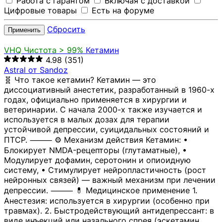
Работа с гарантом
Включая с доставкой
Цифровые товары
Есть на форуме
Сбросить
Применить
VHQ
Чистота > 99%
Кетамин
4.98
(351)
Astral от Sandoz
🧬 Что такое кетамин? Кетамин — это
диссоциативный анестетик, разработанный в 1960-х
годах, официально применяется в хирургии и
ветеринарии. С начала 2000-х также изучается и
используется в малых дозах для терапии
устойчивой депрессии, суицидальных состояний и
ПТСР. ⸻ ⚙️ Механизм действия Кетамин: •
Блокирует NMDA-рецепторы (глутаматные), •
Модулирует дофамин, серотонин и опиоидную
систему, • Стимулирует нейропластичность (рост
нейронных связей) — важный механизм при лечении
депрессии. ⸻ 💊 Медицинское применение 1.
Анестезия: используется в хирургии (особенно при
травмах). 2. Быстродействующий антидепрессант: в
виде инъекций или назального спрея (эскетамин,