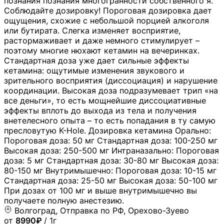
познания познания многогранности собственного я.
Соблюдайте дозировку! Пороговая дозировка дает
ощущения, схожие с небольшой порцией алкоголя
или бутирата. Слегка изменяет восприятие,
растормаживает и даже немного стимулирует –
поэтому многие нюхают кетамин на вечеринках.
Стандартная доза уже дает сильные эффекты
кетамина: ощутимые изменения звукового и
зрительного восприятия (диссоциация) и нарушение
координации. Высокая доза подразумевает трип «на
все деньги», то есть мощнейшие диссоциативные
эффекты вплоть до выхода из тела и получения
внетелесного опыта – то есть попадания в ту самую
пресловутую K-Hole. Дозировка кетамина Орально:
Пороговая доза: 50 мг Стандартная доза: 100-250 мг
Высокая доза: 250-500 мг Интраназально: Пороговая
доза: 5 мг Стандартная доза: 30-80 мг Высокая доза:
80-150 мг Внутримышечно: Пороговая доза: 10-15 мг
Стандартная доза: 25-50 мг Высокая доза: 50-100 мг
При дозах от 100 мг и выше внутримышечно вы
получаете полную анестезию.
Волгоград, Отправка по РФ, Орехово-Зуево
от
8990₽
/ 1г