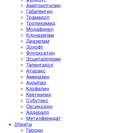
Амитриптилин
Габапентин
Трамадол
Тропикамид
Модафинил
Клоназепам
Диазепам
Золофт
Флуоксетин
Эсциталопрам
Тапентадол
Атаракс
Аминазин
Андипал
Клофелин
Кветиапин
Субутекс
Оксикодон
Аддералл
Метилфенидат
Опиаты
Героин