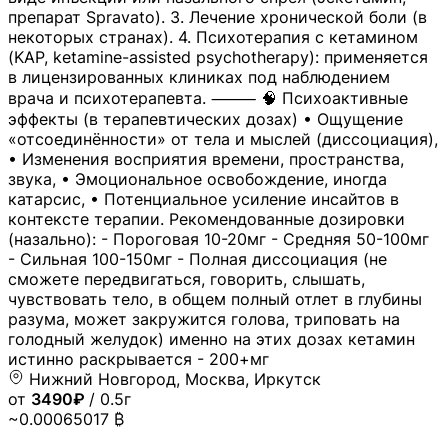
препарат Spravato). 3. Лечение хронической боли (в
некоторых странах). 4. Психотерапия с кетамином
(KAP, ketamine-assisted psychotherapy): применяется
в лицензированных клиниках под наблюдением
врача и психотерапевта. ⸻ 🧠 Психоактивные
эффекты (в терапевтических дозах) • Ощущение
«отсоединённости» от тела и мыслей (диссоциация),
• Изменения восприятия времени, пространства,
звука, • Эмоциональное освобождение, иногда
катарсис, • Потенциальное усиление инсайтов в
контексте терапии. Рекомендованные дозировки
(назально): - Пороговая 10-20мг - Средняя 50-100мг
- Сильная 100-150мг - Полная диссоциация (не
сможете передвигаться, говорить, слышать,
чувствовать тело, в общем полный отлет в глубины
разума, может закружится голова, триповать на
голодный желудок) именно на этих дозах кетамин
истинно раскрывается - 200+мг
Нижний Новгород, Москва, Иркутск
от
3490₽
/ 0.5г
~0.00065017 ₿