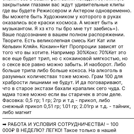
закрытыми глазами вас ждут удивительные клипы
где вы будете Режиссером и Актером одновременно.
Вы можете быть Художником у которого в руках
оказались все краски космоса. А может быть и
музыкантом. Я хз кто ты бро мне тут заебись=).
Ваше подсознание в вашем полном распоряжении.
Творите. Есть великолепная смесь Кит Кат или
Кельвин Кляйн. Кокаин+Кет Пропроции зависят от
того что вы хотите. Например 30%Кокс 70%Кет это
все еще будет трип, но с кокаиновой мягкостью, но
о сексе все равно можно забыть. И наоборот. Либо
больше трипа либо больше кокоса. На алкоголь в
разумных количествах тоже можно. Грам 100 для
храбрости лишними не будут. И да поговаривают,
что в старое экстази бахали крапалик сего чуда. С
мдма тоже можно если вы старичек в этом деле.
Фасовка: 0,5 гр; 1 гр; 2гр и т.д - прикоп, либо
снежный прикоп 0,51 гр; 1.01 гр; 2.01гр и т.д. - тайник,
либо магнит
―――――――――――――――――――――――――――
➡ РАБОТА И УСЛОВИЯ СОТРУДНИЧЕСТВА! – 100
000₽ В НЕДЕЛЮ? ЛЕГКО! Такое только в нашей