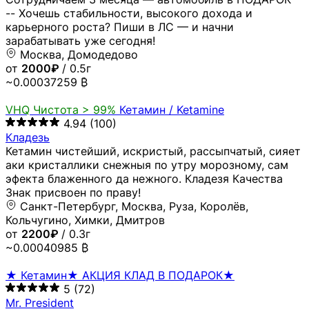
-- Хочешь стабильности, высокого дохода и
карьерного роста? Пиши в ЛС — и начни
зарабатывать уже сегодня!
Москва, Домодедово
от
2000₽
/ 0.5г
~0.00037259 ₿
VHQ
Чистота > 99%
Кетамин / Ketamine
4.94
(100)
Кладезь
Кетамин чистейший, искристый, рассыпчатый, сияет
аки кристаллики снежныя по утру морозному, сам
эфекта блаженного да нежного. Кладезя Качества
Знак присвоен по праву!
Санкт-Петербург, Москва, Руза, Королёв,
Кольчугино, Химки, Дмитров
от
2200₽
/ 0.3г
~0.00040985 ₿
★ Кетамин★ АКЦИЯ КЛАД В ПОДАРОК★
5
(72)
Mr. President