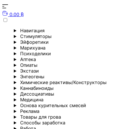
0.00 ₿
Навигация
Стимуляторы
Эйфоретики
Марихуана
Психоделики
Аптека
Опиаты
Экстази
Энтеогены
Химические реактивы/Конструкторы
Каннабиноиды
Диссоциативы
Медицина
Основа курительных смесей
Реклама
Товары для грова
Способы заработка
Работа