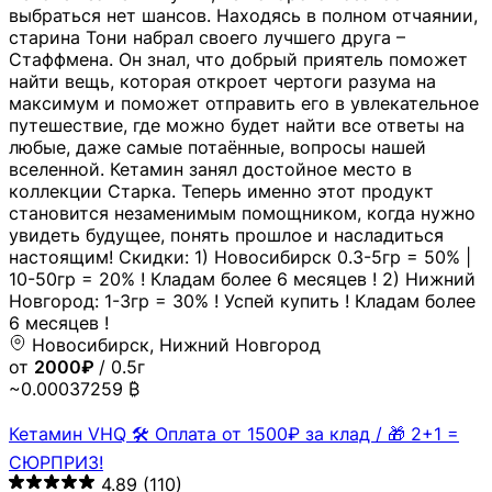
выбраться нет шансов. Находясь в полном отчаянии,
старина Тони набрал своего лучшего друга –
Стаффмена. Он знал, что добрый приятель поможет
найти вещь, которая откроет чертоги разума на
максимум и поможет отправить его в увлекательное
путешествие, где можно будет найти все ответы на
любые, даже самые потаённые, вопросы нашей
вселенной. Кетамин занял достойное место в
коллекции Старка. Теперь именно этот продукт
становится незаменимым помощником, когда нужно
увидеть будущее, понять прошлое и насладиться
настоящим! Скидки: 1) Новосибирск 0.3-5гр = 50% |
10-50гр = 20% ! Кладам более 6 месяцев ! 2) Нижний
Новгород: 1-3гр = 30% ! Успей купить ! Кладам более
6 месяцев !
Новосибирск, Нижний Новгород
от
2000₽
/ 0.5г
~0.00037259 ₿
Кетамин VHQ 🛠 Оплата от 1500₽ за клад / 🎁 2+1 =
СЮРПРИЗ!
4.89
(110)