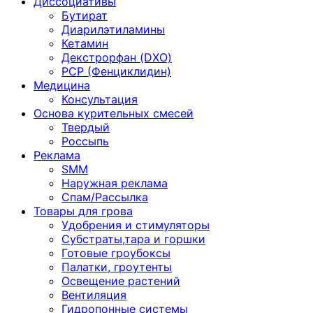
Диссоциативы
Бутират
Диарилэтиламины
Кетамин
Декстрорфан (DXO)
PCP (Фенциклидин)
Медицина
Консультация
Основа курительных смесей
Твердый
Россыпь
Реклама
SMM
Наружная реклама
Спам/Рассылка
Товары для грова
Удобрения и стимуляторы
Субстраты,тара и горшки
Готовые гроубоксы
Палатки, гроутенты
Освещение растений
Вентиляция
Гидропонные системы