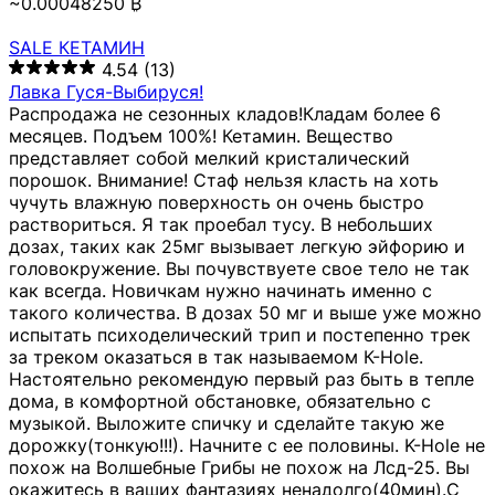
~0.00048250 ₿
SALE КЕТАМИН
4.54
(13)
Лавка Гуся-Выбируся!
Распродажа не сезонных кладов!Кладам более 6
месяцев. Подъем 100%! Кетамин. Вещество
представляет собой мелкий кристалический
порошок. Внимание! Стаф нельзя класть на хоть
чучуть влажную поверхность он очень быстро
раствориться. Я так проебал тусу. В небольших
дозах, таких как 25мг вызывает легкую эйфорию и
головокружение. Вы почувствуете свое тело не так
как всегда. Новичкам нужно начинать именно с
такого количества. В дозах 50 мг и выше уже можно
испытать психоделический трип и постепенно трек
за треком оказаться в так называемом К-Hole.
Настоятельно рекомендую первый раз быть в тепле
дома, в комфортной обстановке, обязательно с
музыкой. Выложите спичку и сделайте такую же
дорожку(тонкую!!!). Начните с ее половины. K-Hole не
похож на Волшебные Грибы не похож на Лсд-25. Вы
окажитесь в ваших фантазиях ненадолго(40мин).С