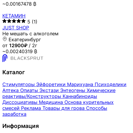
~0.00167478 ₿
КЕТАМИН
5
(1)
JUST SHOP
Не мешать с алкоголем
Екатеринбург
от
12900₽
/ 2г
~0.00240319 ₿
Каталог
Стимуляторы
Эйфоретики
Марихуана
Психоделики
Аптека
Опиаты
Экстази
Энтеогены
Химические
реактивы/Конструкторы
Каннабиноиды
Диссоциативы
Медицина
Основа курительных
смесей
Реклама
Товары для грова
Способы
заработка
Информация