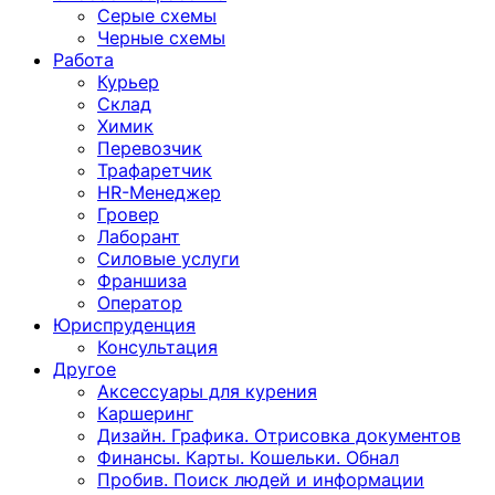
Серые схемы
Черные схемы
Работа
Курьер
Склад
Химик
Перевозчик
Трафаретчик
HR-Менеджер
Гровер
Лаборант
Силовые услуги
Франшиза
Оператор
Юриспруденция
Консультация
Другoе
Аксессуары для курения
Каршеринг
Дизайн. Графика. Отрисовка документов
Финансы. Карты. Кошельки. Обнал
Пробив. Поиск людей и информации