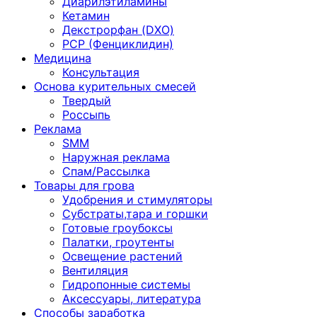
Диарилэтиламины
Кетамин
Декстрорфан (DXO)
PCP (Фенциклидин)
Медицина
Консультация
Основа курительных смесей
Твердый
Россыпь
Реклама
SMM
Наружная реклама
Спам/Рассылка
Товары для грова
Удобрения и стимуляторы
Субстраты,тара и горшки
Готовые гроубоксы
Палатки, гроутенты
Освещение растений
Вентиляция
Гидропонные системы
Аксессуары, литература
Способы заработка