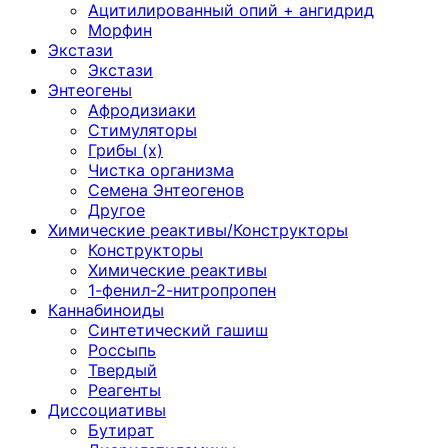
Ацитилированный опий + ангидрид
Морфин
Экстази
Экстази
Энтеогены
Афродизиаки
Стимуляторы
Грибы (х)
Чистка организма
Семена Энтеогенов
Другое
Химические реактивы/Конструкторы
Конструкторы
Химические реактивы
1-фенил-2-нитропропен
Каннабиноиды
Синтетический гашиш
Россыпь
Твердый
Реагенты
Диссоциативы
Бутират