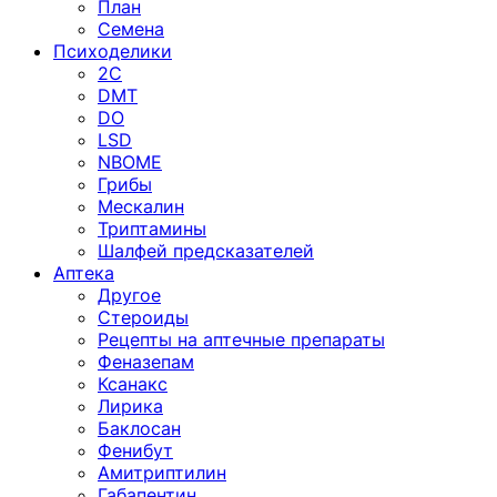
План
Семена
Психоделики
2C
DMT
DO
LSD
NBOME
Грибы
Мескалин
Триптамины
Шалфей предсказателей
Аптека
Другое
Стероиды
Рецепты на аптечные препараты
Феназепам
Ксанакс
Лирика
Баклосан
Фенибут
Амитриптилин
Габапентин