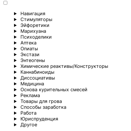
Навигация
Стимуляторы
Эйфоретики
Марихуана
Психоделики
Аптека
Опиаты
Экстази
Энтеогены
Химические реактивы/Конструкторы
Каннабиноиды
Диссоциативы
Медицина
Основа курительных смесей
Реклама
Товары для грова
Способы заработка
Работа
Юриспруденция
Другoе