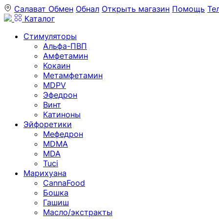
Салават
Обмен
Обнал
Открыть магазин
Помощь
Те
Каталог
Стимуляторы
Альфа-ПВП
Амфетамин
Кокаин
Метамфетамин
MDPV
Эфедрон
Винт
Катиноны
Эйфоретики
Мефедрон
MDMA
MDA
Tuci
Марихуана
CannaFood
Бошка
Гашиш
Масло/экстракты