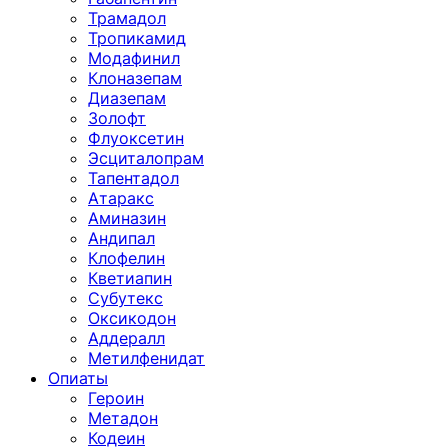
Трамадол
Тропикамид
Модафинил
Клоназепам
Диазепам
Золофт
Флуоксетин
Эсциталопрам
Тапентадол
Атаракс
Аминазин
Андипал
Клофелин
Кветиапин
Субутекс
Оксикодон
Аддералл
Метилфенидат
Опиаты
Героин
Метадон
Кодеин