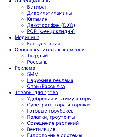
Диссоциативы
Бутират
Диарилэтиламины
Кетамин
Декстрорфан (DXO)
PCP (Фенциклидин)
Медицина
Консультация
Основа курительных смесей
Твердый
Россыпь
Реклама
SMM
Наружная реклама
Спам/Рассылка
Товары для грова
Удобрения и стимуляторы
Субстраты,тара и горшки
Готовые гроубоксы
Палатки, гроутенты
Освещение растений
Вентиляция
Гидропонные системы