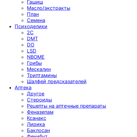
Гашиш
Масло/экстракты
План
Семена
Психоделики
2C
DMT
DO
LSD
NBOME
Грибы
Мескалин
Триптамины
Шалфей предсказателей
Аптека
Другое
Стероиды
Рецепты на аптечные препараты
Феназепам
Ксанакс
Лирика
Баклосан
Фенибут