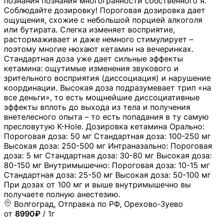
познания познания многогранности собственного я.
Соблюдайте дозировку! Пороговая дозировка дает
ощущения, схожие с небольшой порцией алкоголя
или бутирата. Слегка изменяет восприятие,
растормаживает и даже немного стимулирует –
поэтому многие нюхают кетамин на вечеринках.
Стандартная доза уже дает сильные эффекты
кетамина: ощутимые изменения звукового и
зрительного восприятия (диссоциация) и нарушение
координации. Высокая доза подразумевает трип «на
все деньги», то есть мощнейшие диссоциативные
эффекты вплоть до выхода из тела и получения
внетелесного опыта – то есть попадания в ту самую
пресловутую K-Hole. Дозировка кетамина Орально:
Пороговая доза: 50 мг Стандартная доза: 100-250 мг
Высокая доза: 250-500 мг Интраназально: Пороговая
доза: 5 мг Стандартная доза: 30-80 мг Высокая доза:
80-150 мг Внутримышечно: Пороговая доза: 10-15 мг
Стандартная доза: 25-50 мг Высокая доза: 50-100 мг
При дозах от 100 мг и выше внутримышечно вы
получаете полную анестезию.
Волгоград, Отправка по РФ, Орехово-Зуево
от
8990₽
/ 1г