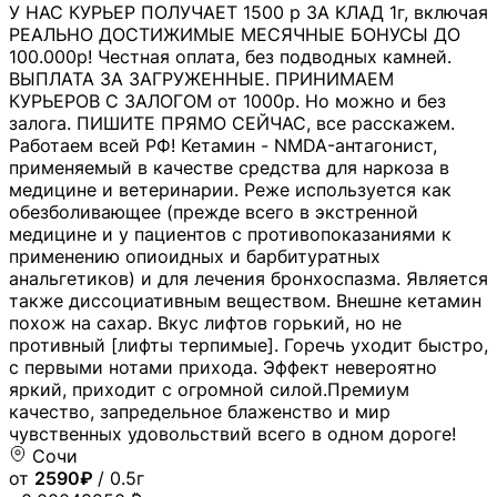
У НАС КУРЬЕР ПОЛУЧАЕТ 1500 р ЗА КЛАД 1г, включая
РЕАЛЬНО ДОСТИЖИМЫЕ МЕСЯЧНЫЕ БОНУСЫ ДО
100.000р! Честная оплата, без подводных камней.
ВЫПЛАТА ЗА ЗАГРУЖЕННЫЕ. ПРИНИМАЕМ
КУРЬЕРОВ С ЗАЛОГОМ от 1000р. Но можно и без
залога. ПИШИТЕ ПРЯМО СЕЙЧАС, все расскажем.
Работаем всей РФ! Кетамин - NMDA-антагонист,
применяемый в качестве средства для наркоза в
медицине и ветеринарии. Реже используется как
обезболивающее (прежде всего в экстренной
медицине и у пациентов с противопоказаниями к
применению опиоидных и барбитуратных
анальгетиков) и для лечения бронхоспазма. Является
также диссоциативным веществом. Внешне кетамин
похож на сахар. Вкус лифтов горький, но не
противный [лифты терпимые]. Горечь уходит быстро,
с первыми нотами прихода. Эффект невероятно
яркий, приходит с огромной силой.Премиум
качество, запредельное блаженство и мир
чувственных удовольствий всего в одном дороге!
Сочи
от
2590₽
/ 0.5г