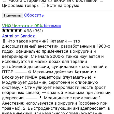
Работа с гарантом
Включая с доставкой
Цифровые товары
Есть на форуме
Сбросить
Применить
VHQ
Чистота > 99%
Кетамин
4.98
(351)
Astral от Sandoz
🧬 Что такое кетамин? Кетамин — это
диссоциативный анестетик, разработанный в 1960-х
годах, официально применяется в хирургии и
ветеринарии. С начала 2000-х также изучается и
используется в малых дозах для терапии
устойчивой депрессии, суицидальных состояний и
ПТСР. ⸻ ⚙️ Механизм действия Кетамин: •
Блокирует NMDA-рецепторы (глутаматные), •
Модулирует дофамин, серотонин и опиоидную
систему, • Стимулирует нейропластичность (рост
нейронных связей) — важный механизм при лечении
депрессии. ⸻ 💊 Медицинское применение 1.
Анестезия: используется в хирургии (особенно при
травмах). 2. Быстродействующий антидепрессант: в
виде инъекций или назального спрея (эскетамин,