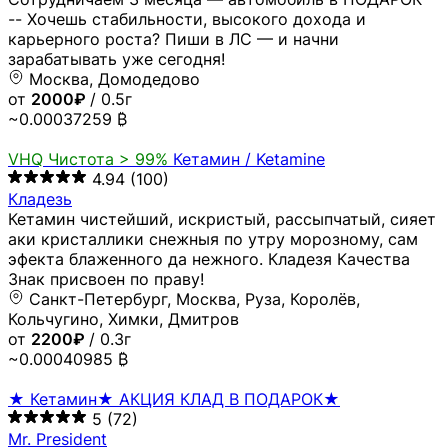
-- Хочешь стабильности, высокого дохода и
карьерного роста? Пиши в ЛС — и начни
зарабатывать уже сегодня!
Москва, Домодедово
от
2000₽
/ 0.5г
~0.00037259 ₿
VHQ
Чистота > 99%
Кетамин / Ketamine
4.94
(100)
Кладезь
Кетамин чистейший, искристый, рассыпчатый, сияет
аки кристаллики снежныя по утру морозному, сам
эфекта блаженного да нежного. Кладезя Качества
Знак присвоен по праву!
Санкт-Петербург, Москва, Руза, Королёв,
Кольчугино, Химки, Дмитров
от
2200₽
/ 0.3г
~0.00040985 ₿
★ Кетамин★ АКЦИЯ КЛАД В ПОДАРОК★
5
(72)
Mr. President