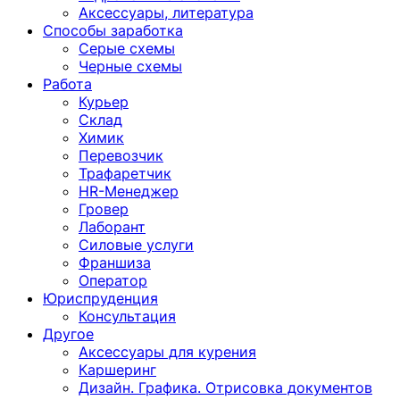
Аксессуары, литература
Способы заработка
Серые схемы
Черные схемы
Работа
Курьер
Склад
Химик
Перевозчик
Трафаретчик
HR-Менеджер
Гровер
Лаборант
Силовые услуги
Франшиза
Оператор
Юриспруденция
Консультация
Другoе
Аксессуары для курения
Каршеринг
Дизайн. Графика. Отрисовка документов