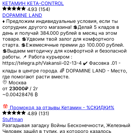
КЕТАМИН KETA-CONTROL
4.93
(154)
DOPAMINE LAND
♦️ Предложим индивидуальные условия, если ты
сотрудник другого магазина! 💲Делай 5 кладов в
день и получай 384.000 рублей в месяц на этом
товаре. 💲Удвоим твой залог для комфортного
старта. 💲Ежемесячные премии до 100.000 рублей.
💲Выдаем методичку для комфортной и безопасной
работы. 📌 Работа курьером :
https://telegra.ph/Vakansii-02-13-4 ✔️ Фасовка .01 -
клады в центре города. 🌈 DOPAMINE LAND - Место,
где помогают расти вместе.
Москва
от
23000₽
/ 2г
~0.00428476 ₿
Промокод за отзывы
Кетамин - %СКИДКИ%
4.89
(131)
Stuffman
Разгадывая загадку Войны Бесконечности, Железный
Человек зашёл в тупик, из которого казалось