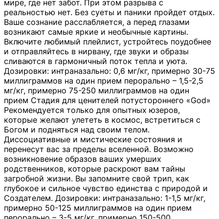
мире, где нет забот. При этом разрыва с
реальностью нет. Без суеты и паники пройдет отдых.
Ваше сознание расслабляется, а перед глазами
возникают самые яркие и необычные картины.
Включите любимый плейлист, устройтесь поудобнее
и отправляйтесь в нирвану, где звуки и образы
сливаются в гармоничный поток тепла и уюта.
Дозировки: интраназально: 0,6 мг/кг, примерно 30-75
миллиграммов на один прием перорально – 1,5-2,5
мг/кг, примерно 75-250 миллиграммов на один
прием Стадия для ценителей потустороннего «God»
Рекомендуется только для опытных юзеров,
которые желают улететь в космос, встретиться с
Богом и подняться над своим телом.
Диссоциативные и мистические состояния и
перенесут вас за пределы вселенной. Возможно
возникновение образов ваших умерших
родственников, которые раскроют вам тайны
загробной жизни. Вы запомните свой трип, как
глубокое и сильное чувство единства с природой и
Создателем. Дозировки: интраназально: 1-1,5 мг/кг,
примерно 50-125 миллиграммов на один прием
перорально – 3-5 мг/кг, примерно 150-500