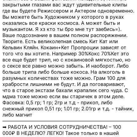
закрытыми глазами вас ждут удивительные клипы
где вы будете Режиссером и Актером одновременно.
Вы можете быть Художником у которого в руках
оказались все краски космоса. А может быть и
музыкантом. Я хз кто ты бро мне тут заебись=).
Ваше подсознание в вашем полном распоряжении.
Творите. Есть великолепная смесь Кит Кат или
Кельвин Кляйн. Кокаин+Кет Пропроции зависят от
того что вы хотите. Например 30%Кокс 70%Кет это
все еще будет трип, но с кокаиновой мягкостью, но
о сексе все равно можно забыть. И наоборот. Либо
больше трипа либо больше кокоса. На алкоголь в
разумных количествах тоже можно. Грам 100 для
храбрости лишними не будут. И да поговаривают,
что в старое экстази бахали крапалик сего чуда. С
мдма тоже можно если вы старичек в этом деле.
Фасовка: 0,5 гр; 1 гр; 2гр и т.д - прикоп, либо
снежный прикоп 0,51 гр; 1.01 гр; 2.01гр и т.д. - тайник,
либо магнит
―――――――――――――――――――――――――――
➡ РАБОТА И УСЛОВИЯ СОТРУДНИЧЕСТВА! – 100
000₽ В НЕДЕЛЮ? ЛЕГКО! Такое только в нашей