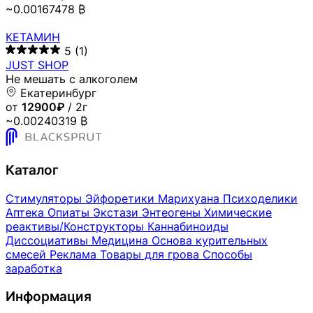
~0.00167478 ₿
КЕТАМИН
5
(1)
JUST SHOP
Не мешать с алкоголем
Екатеринбург
от
12900₽
/ 2г
~0.00240319 ₿
Каталог
Стимуляторы
Эйфоретики
Марихуана
Психоделики
Аптека
Опиаты
Экстази
Энтеогены
Химические
реактивы/Конструкторы
Каннабиноиды
Диссоциативы
Медицина
Основа курительных
смесей
Реклама
Товары для грова
Способы
заработка
Информация