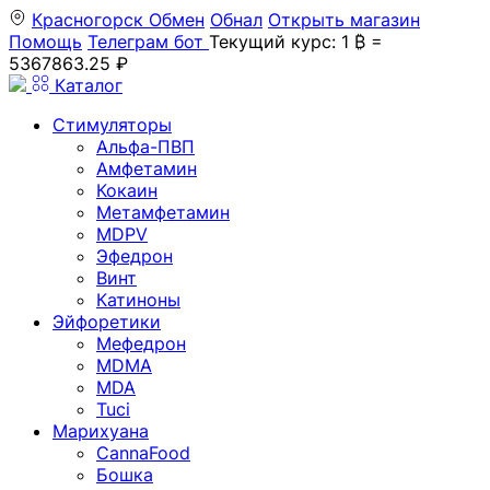
Красногорск
Обмен
Обнал
Открыть магазин
Помощь
Телеграм бот
Текущий курс: 1 ₿ =
5367863.25 ₽
Каталог
Стимуляторы
Альфа-ПВП
Амфетамин
Кокаин
Метамфетамин
MDPV
Эфедрон
Винт
Катиноны
Эйфоретики
Мефедрон
MDMA
MDA
Tuci
Марихуана
CannaFood
Бошка