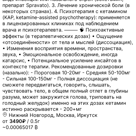
препарат Spravato). 3. Лечение хронической боли (в
некоторых странах). 4. Психотерапия с кетамином
(KAP, ketamine-assisted psychotherapy): применяется
в лицензированных клиниках под наблюдением
врача и психотерапевта. ⸻ 🧠 Психоактивные
эффекты (в терапевтических дозах) • Ощущение
«отсоединённости» от тела и мыслей (диссоциация),
• Изменения восприятия времени, пространства,
звука, • Эмоциональное освобождение, иногда
катарсис, • Потенциальное усиление инсайтов в
контексте терапии. Рекомендованные дозировки
(назально): - Пороговая 10-20мг - Средняя 50-100мг
- Сильная 100-150мг - Полная диссоциация (не
сможете передвигаться, говорить, слышать,
чувствовать тело, в общем полный отлет в глубины
разума, может закружится голова, триповать на
голодный желудок) именно на этих дозах кетамин
истинно раскрывается - 200+мг
Нижний Новгород, Москва, Иркутск
от
3490₽
/ 0.5г
~0.00065017 ₿