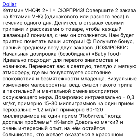
Dollar
Кетамин VHQ🎁 2+1 = СЮРПРИЗ! Совершите 2 заказа
на Кетамин VHQ (одинакового или разного веса) в
течение одного дня. Делитесь в отзывах своими
трипами и рассказами о товаре, чтобы каждый
желающий понимал, с чем он столкнется. Нам будет
приятно почитать ваши истории! 😊 Получите бонус,
равный среднему весу двух заказов. ДОЗИРОВКИ:
Начальная дозировка (безобидная) «Baby food»
Идеально подходит для первого знакомства и
новичков. Перенесет вас в светлую, теплую и мягкую
атмосферу, где вы почувствуете состояние
спокойствия и безмятежности младенца. Визуальные
изменения маловероятны, ведь смысл такого трипа
в тактильной и ментальной смене восприятия
окружающего мира. Дозировки: интраназально – 0,3
мг/кг, примерно 15-30 миллиграммов на один прием
перорально – 1,2 мг/кг, примерно 60-120
миллиграммов на один прием "Любитель" когда
достали проблемы* «K-land» Довольно мягкий и
очень интересный опыт, на нём остаётся
большиство, кто желает оказаться в красочном