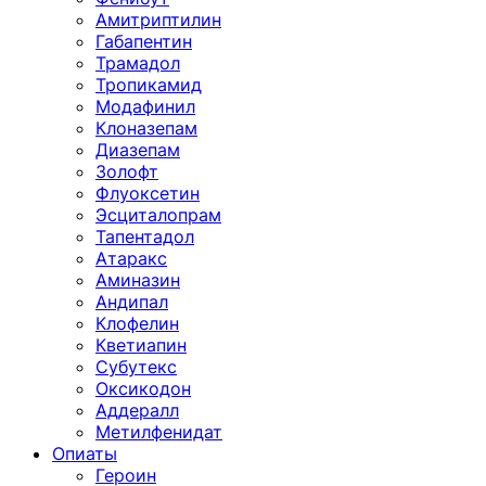
Амитриптилин
Габапентин
Трамадол
Тропикамид
Модафинил
Клоназепам
Диазепам
Золофт
Флуоксетин
Эсциталопрам
Тапентадол
Атаракс
Аминазин
Андипал
Клофелин
Кветиапин
Субутекс
Оксикодон
Аддералл
Метилфенидат
Опиаты
Героин