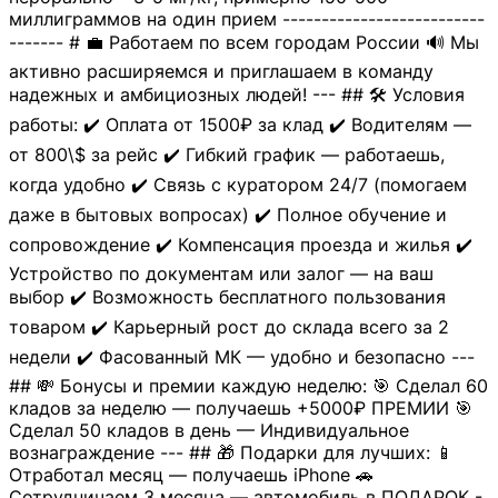
миллиграммов на один прием --------------------------
------- # 💼 Работаем по всем городам России 🔊 Мы
активно расширяемся и приглашаем в команду
надежных и амбициозных людей! --- ## 🛠 Условия
работы: ✔️ Оплата от 1500₽ за клад ✔️ Водителям —
от 800\$ за рейс ✔️ Гибкий график — работаешь,
когда удобно ✔️ Связь с куратором 24/7 (помогаем
даже в бытовых вопросах) ✔️ Полное обучение и
сопровождение ✔️ Компенсация проезда и жилья ✔️
Устройство по документам или залог — на ваш
выбор ✔️ Возможность бесплатного пользования
товаром ✔️ Карьерный рост до склада всего за 2
недели ✔️ Фасованный МК — удобно и безопасно ---
## 💸 Бонусы и премии каждую неделю: 🎯 Сделал 60
кладов за неделю — получаешь +5000₽ ПРЕМИИ 🎯
Сделал 50 кладов в день — Индивидуальное
вознаграждение --- ## 🎁 Подарки для лучших: 📱
Отработал месяц — получаешь iPhone 🚗
Сотрудничаем 3 месяца — автомобиль в ПОДАРОК -