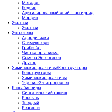
Метадон
Кодеин
Ацитилированный опий + ангидрид
Морфин
Экстази
Экстази
Энтеогены
Афродизиаки
Стимуляторы
Грибы (х)
Чистка организма
Семена Энтеогенов
Другое
Химические реактивы/Конструкторы
Конструкторы
Химические реактивы
1-фенил-2-нитропропен
Каннабиноиды
Синтетический гашиш
Россыпь
Твердый
Реагенты