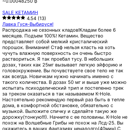
~0.00048250 ₿
SALE КЕТАМИН
4.54
(13)
Лавка Гуся-Выбируся!
Распродажа не сезонных кладов!Кладам более 6
месяцев. Подъем 100%! Кетамин. Вещество
представляет собой мелкий кристалический
порошок. Внимание! Стаф нельзя класть на хоть
чучуть влажную поверхность он очень быстро
раствориться. Я так проебал тусу. В небольших
дозах, таких как 25мг вызывает легкую эйфорию и
головокружение. Вы почувствуете свое тело не так
как всегда. Новичкам нужно начинать именно с
такого количества. В дозах 50 мг и выше уже можно
испытать психоделический трип и постепенно трек
за треком оказаться в так называемом К-Hole.
Настоятельно рекомендую первый раз быть в тепле
дома, в комфортной обстановке, обязательно с
музыкой. Выложите спичку и сделайте такую же
дорожку(тонкую!!!). Начните с ее половины. K-Hole не
похож на Волшебные Грибы не похож на Лсд-25. Вы
окажитесь в ваших фантазиях ненадолго(40мин).С