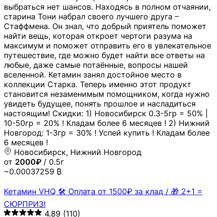
выбраться нет шансов. Находясь в полном отчаянии,
старина Тони набрал своего лучшего друга –
Стаффмена. Он знал, что добрый приятель поможет
найти вещь, которая откроет чертоги разума на
максимум и поможет отправить его в увлекательное
путешествие, где можно будет найти все ответы на
любые, даже самые потаённые, вопросы нашей
вселенной. Кетамин занял достойное место в
коллекции Старка. Теперь именно этот продукт
становится незаменимым помощником, когда нужно
увидеть будущее, понять прошлое и насладиться
настоящим! Скидки: 1) Новосибирск 0.3-5гр = 50% |
10-50гр = 20% ! Кладам более 6 месяцев ! 2) Нижний
Новгород: 1-3гр = 30% ! Успей купить ! Кладам более
6 месяцев !
Новосибирск, Нижний Новгород
от
2000₽
/ 0.5г
~0.00037259 ₿
Кетамин VHQ 🛠 Оплата от 1500₽ за клад / 🎁 2+1 =
СЮРПРИЗ!
4.89
(110)