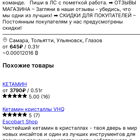
команде. Пиши в ЛС с пометкой работа. ➡ ОТЗЫВЫ
МАГАЗИНА – Загляни в наши отзывы - убедись, что
мы одни из лучших! ➡ СКИДКИ ДЛЯ ПОКУПАТЕЛЕЙ –
Постоянным покупателям у нас предусмотрены
скидки!
―――――――――――――――――――――――――――
Самара, Тольятти, Ульяновск, Глазов
от
645₽
/ 0.31г
~0.00012016 ₿
Похожие товары
КЕТАМИН
от
3790₽
/ 0.51г
5.00
(16)
Кетамин кристаллы VHQ
5
(7)
Escobart Shop
Чистейший кетамин в кристаллах - твоя дверь в мир
новых инсайтов и один из лучших инструментов для