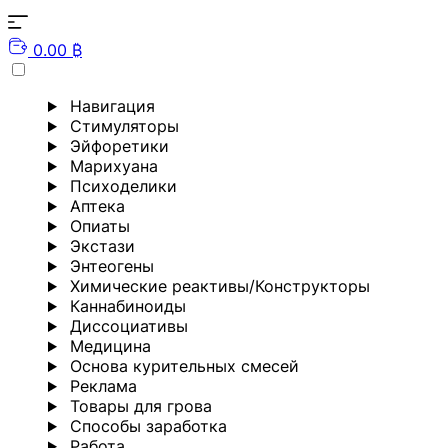
0.00 ₿
Навигация
Стимуляторы
Эйфоретики
Марихуана
Психоделики
Аптека
Опиаты
Экстази
Энтеогены
Химические реактивы/Конструкторы
Каннабиноиды
Диссоциативы
Медицина
Основа курительных смесей
Реклама
Товары для грова
Способы заработка
Работа