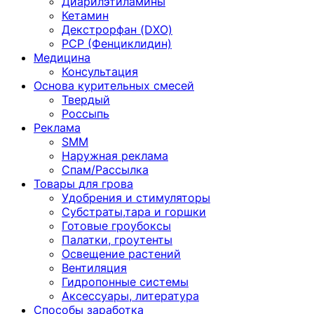
Диарилэтиламины
Кетамин
Декстрорфан (DXO)
PCP (Фенциклидин)
Медицина
Консультация
Основа курительных смесей
Твердый
Россыпь
Реклама
SMM
Наружная реклама
Спам/Рассылка
Товары для грова
Удобрения и стимуляторы
Субстраты,тара и горшки
Готовые гроубоксы
Палатки, гроутенты
Освещение растений
Вентиляция
Гидропонные системы
Аксессуары, литература
Способы заработка