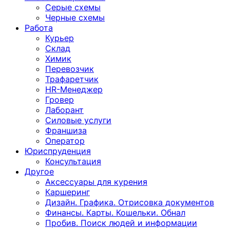
Серые схемы
Черные схемы
Работа
Курьер
Склад
Химик
Перевозчик
Трафаретчик
HR-Менеджер
Гровер
Лаборант
Силовые услуги
Франшиза
Оператор
Юриспруденция
Консультация
Другoе
Аксессуары для курения
Каршеринг
Дизайн. Графика. Отрисовка документов
Финансы. Карты. Кошельки. Обнал
Пробив. Поиск людей и информации