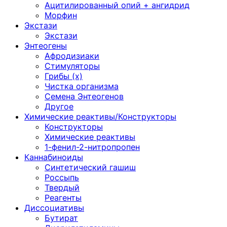
Ацитилированный опий + ангидрид
Морфин
Экстази
Экстази
Энтеогены
Афродизиаки
Стимуляторы
Грибы (х)
Чистка организма
Семена Энтеогенов
Другое
Химические реактивы/Конструкторы
Конструкторы
Химические реактивы
1-фенил-2-нитропропен
Каннабиноиды
Синтетический гашиш
Россыпь
Твердый
Реагенты
Диссоциативы
Бутират