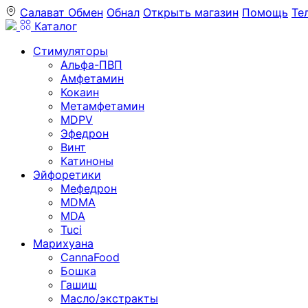
Салават
Обмен
Обнал
Открыть магазин
Помощь
Те
Каталог
Стимуляторы
Альфа-ПВП
Амфетамин
Кокаин
Метамфетамин
MDPV
Эфедрон
Винт
Катиноны
Эйфоретики
Мефедрон
MDMA
MDA
Tuci
Марихуана
CannaFood
Бошка
Гашиш
Масло/экстракты