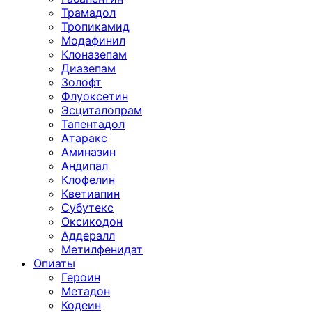
Трамадол
Тропикамид
Модафинил
Клоназепам
Диазепам
Золофт
Флуоксетин
Эсциталопрам
Тапентадол
Атаракс
Аминазин
Андипал
Клофелин
Кветиапин
Субутекс
Оксикодон
Аддералл
Метилфенидат
Опиаты
Героин
Метадон
Кодеин