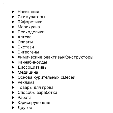
Навигация
Стимуляторы
Эйфоретики
Марихуана
Психоделики
Аптека
Опиаты
Экстази
Энтеогены
Химические реактивы/Конструкторы
Каннабиноиды
Диссоциативы
Медицина
Основа курительных смесей
Реклама
Товары для грова
Способы заработка
Работа
Юриспруденция
Другoе