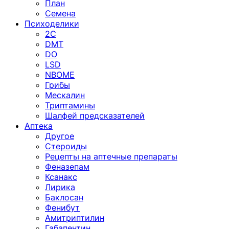
План
Семена
Психоделики
2C
DMT
DO
LSD
NBOME
Грибы
Мескалин
Триптамины
Шалфей предсказателей
Аптека
Другое
Стероиды
Рецепты на аптечные препараты
Феназепам
Ксанакс
Лирика
Баклосан
Фенибут
Амитриптилин
Габапентин