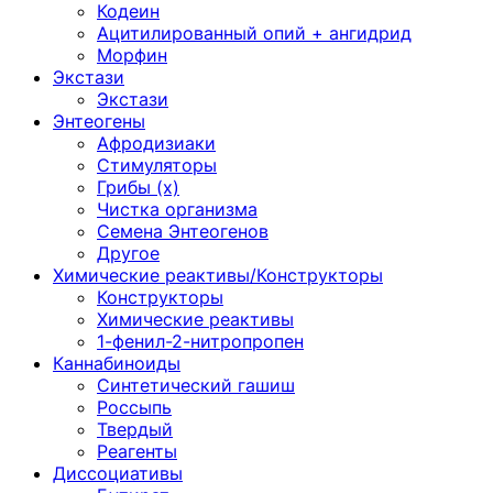
Кодеин
Ацитилированный опий + ангидрид
Морфин
Экстази
Экстази
Энтеогены
Афродизиаки
Стимуляторы
Грибы (х)
Чистка организма
Семена Энтеогенов
Другое
Химические реактивы/Конструкторы
Конструкторы
Химические реактивы
1-фенил-2-нитропропен
Каннабиноиды
Синтетический гашиш
Россыпь
Твердый
Реагенты
Диссоциативы