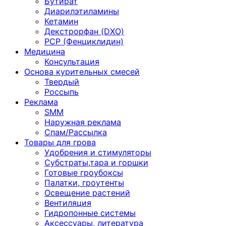
Бутират
Диарилэтиламины
Кетамин
Декстрорфан (DXO)
PCP (Фенциклидин)
Медицина
Консультация
Основа курительных смесей
Твердый
Россыпь
Реклама
SMM
Наружная реклама
Спам/Рассылка
Товары для грова
Удобрения и стимуляторы
Субстраты,тара и горшки
Готовые гроубоксы
Палатки, гроутенты
Освещение растений
Вентиляция
Гидропонные системы
Аксессуары, литература