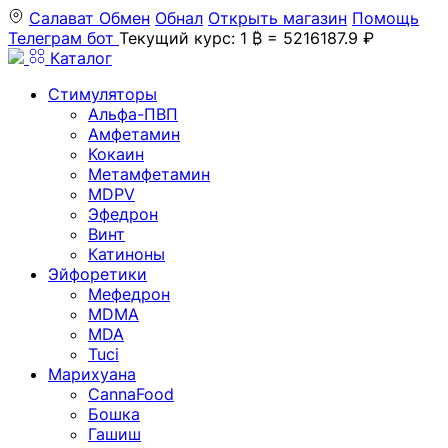
Салават
Обмен
Обнал
Открыть магазин
Помощь
Телеграм бот
Текущий курс: 1 ₿ = 5216187.9 ₽
Каталог
Стимуляторы
Альфа-ПВП
Амфетамин
Кокаин
Метамфетамин
MDPV
Эфедрон
Винт
Катиноны
Эйфоретики
Мефедрон
MDMA
MDA
Tuci
Марихуана
CannaFood
Бошка
Гашиш