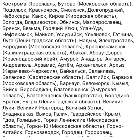
Кострома, Ярославль, Бутово (Московская область),
Подольск, Красноярск, Смоленск, Долгопрудный,
Чебоксары, Канск, Киров (Кировская область),
Вологда, Владивосток, Обнинск, Малоярославец,
Брянск, Вязьма, Горячий Ключ, Улан-Удэ,
Нефтекамск, Майкоп, Уссурийск, Ульяновск, Гатчина,
Луга (Ленинградская область), Надым, Электросталь,
Бородино (Московская область), Краснознаменск
(Калиниградская область), Абакан, Абрау-Дюрсо
(Краснодарский край), Амурск, Анадырь, Ангарск,
Андреаполь, Арзамас, Артём, Архангельск, Архыз
(Карачаево-Черкесия), Байкальск, Балаклава,
Балаково (Саратовская область), Балтийск, Барвиха
(Московская область), Барнаул, Беломорск, Кызыл,
Бийск, Биробиджан, Благовещенск (Амурская
область), Благовещенск (Башкортостан), Бородино,
Братск, Бугры (Ленинградская область), Великие
Луки, Великий Новгород, Великий Устюг,
Владикавказ, Выкса, Галич, Гвардейское (Крым),
Гдов, Голицыно, Горки Ленинские (Московская
область), Горки-10 (Московская область), Горно-
Алтайск, Горнозаводск, Городец, Гороховец,