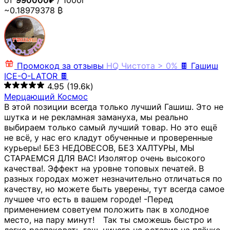
от
990000₽
/ 1000г
~0.18979378 ₿
Промокод за отзывы
HQ
Чистота > 0%
🍫 Гашиш
ICE-O-LATOR 🍫
4.95
(19.6k)
Мерцающий Космос
В этой позиции всегда только лучший Гашиш. Это не
шутка и не рекламная замануха, мы реально
выбираем только самый лучший товар. Но это ещё
не всё, у нас его кладут обученные и проверенные
курьеры! БЕЗ НЕДОВЕСОВ, БЕЗ ХАЛТУРЫ, МЫ
СТАРАЕМСЯ ДЛЯ ВАС! Изолятор очень высокого
качества!. Эффект на уровне топовых печатей. В
разных городах может незначительно отличаться по
качеству, но можете быть уверены, тут всегда самое
лучшее что есть в вашем городе! -Перед
применением советуем положить пак в холодное
место, на пару минут!⠀ Так ты сможешь быстро и