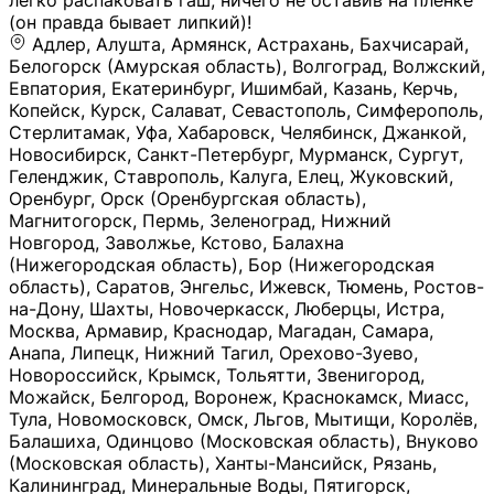
легко распаковать гаш, ничего не оставив на плёнке
(он правда бывает липкий)!
Адлер, Алушта, Армянск, Астрахань, Бахчисарай,
Белогорск (Амурская область), Волгоград, Волжский,
Евпатория, Екатеринбург, Ишимбай, Казань, Керчь,
Копейск, Курск, Салават, Севастополь, Симферополь,
Стерлитамак, Уфа, Хабаровск, Челябинск, Джанкой,
Новосибирск, Санкт-Петербург, Мурманск, Сургут,
Геленджик, Ставрополь, Калуга, Елец, Жуковский,
Оренбург, Орск (Оренбургская область),
Магнитогорск, Пермь, Зеленоград, Нижний
Новгород, Заволжье, Кстово, Балахна
(Нижегородская область), Бор (Нижегородская
область), Саратов, Энгельс, Ижевск, Тюмень, Ростов-
на-Дону, Шахты, Новочеркасск, Люберцы, Истра,
Москва, Армавир, Краснодар, Магадан, Самара,
Анапа, Липецк, Нижний Тагил, Орехово-Зуево,
Новороссийск, Крымск, Тольятти, Звенигород,
Можайск, Белгород, Воронеж, Краснокамск, Миасс,
Тула, Новомосковск, Омск, Льгов, Мытищи, Королёв,
Балашиха, Одинцово (Московская область), Внуково
(Московская область), Ханты-Мансийск, Рязань,
Калининград, Минеральные Воды, Пятигорск,