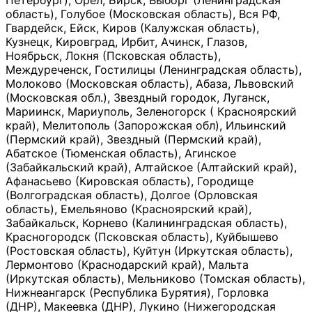
Петербург), Орёл, Бирск, Выборг (Ленинградская
область), Голубое (Московская область), Вся РФ,
Гвардейск, Ейск, Киров (Калужская область),
Кузнецк, Кировград, Ирбит, Ачинск, Глазов,
Ноябрьск, Локня (Псковская область),
Междуреченск, Гостилицы (Ленинградская область),
Молоково (Московская область), Абаза, Львовский
(Московская обл.), Звездный городок, Луганск,
Мариинск, Мариуполь, Зеленогорск ( Красноярский
край), Мелитополь (Запорожская обл), Ильинский
(Пермский край), Звездный (Пермский край),
Абатское (Тюменская область), Агинское
(Забайкальский край), Алтайское (Алтайский край),
Афанасьево (Кировская область), Городище
(Волгоградская область), Долгое (Орловская
область), Емельяново (Красноярский край),
Забайкальск, Корнево (Калининградская область),
Красногородск (Псковская область), Куйбышево
(Ростовская область), Куйтун (Иркутская область),
Лермонтово (Краснодарский край), Мальта
(Иркутская область), Мельниково (Томская область),
Нижнеангарск (Республика Бурятия), Горловка
(ДНР), Макеевка (ДНР), Лукино (Нижегородская