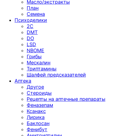
Масло/экстракты
План
Семена
Психоделики
2C
DMT
DO
LSD
NBOME
Грибы
Мескалин
Триптамины
Шалфей предсказателей
Аптека
Другое
Стероиды
Рецепты на аптечные препараты
Феназепам
Ксанакс
Лирика
Баклосан
Фенибут
Амитриптилин