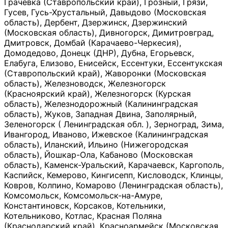
Грачевка (Ставропольский край), Грозный, Грязи,
Гусев, Гусь-Хрустальный, Давыдово (Московская
область), Дербент, Дзержинск, Дзержинский
(Московская область), Дивногорск, Димитровград,
Дмитровск, Домбай (Карачаево-Черкесия),
Домодедово, Донецк (ДНР), Дубна, Егорьевск,
Елабуга, Елизово, Енисейск, Ессентуки, Ессентукская
(Ставропольский край), Жаворонки (Московская
область), Железноводск, Железногорск
(Красноярский край), Железногорск (Курская
область), Железнодорожный (Калининградская
область), Жуков, Западная Двина, Заполярный,
Зеленогорск ( Ленинградская обл. ), Зерноград, Зима,
Ивангород, Иваново, Ижевское (Калининградская
область), Иланский, Ильино (Нижегородская
область), Йошкар-Ола, Кабаново (Московская
область), Каменск-Уральский, Карачаевск, Каргополь,
Каспийск, Кемерово, Кингисепп, Кисловодск, Клинцы,
Ковров, Колпино, Комарово (Ленинградская область),
Комсомольск, Комсомольск-на-Амуре,
Константиновск, Корсаков, Котельники,
Котельниково, Котлас, Красная Поляна
(Краснодарский край), Красноармейск (Московская