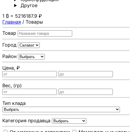
Другoе
1 ₿ = 5216187.9 ₽
Главная
/
Товары
Товар
Город
Район
Цена, ₽
Вес, (гр)
Тип клада
Категория продавца