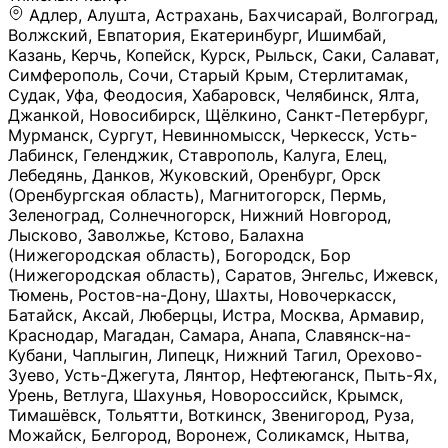
Адлер, Алушта, Астрахань, Бахчисарай, Волгоград, Волжский, Евпатория, Екатеринбург, Ишимбай, Казань, Керчь, Копейск, Курск, Рыльск, Саки, Салават, Симферополь, Сочи, Старый Крым, Стерлитамак, Судак, Уфа, Феодосия, Хабаровск, Челябинск, Ялта, Джанкой, Новосибирск, Щёлкино, Санкт-Петербург, Мурманск, Сургут, Невинномысск, Черкесск, Усть-Лабинск, Геленджик, Ставрополь, Калуга, Елец, Лебедянь, Данков, Жуковский, Оренбург, Орск (Оренбургская область), Магнитогорск, Пермь, Зеленоград, Солнечногорск, Нижний Новгород, Лысково, Заволжье, Кстово, Балахна (Нижегородская область), Богородск, Бор (Нижегородская область), Саратов, Энгельс, Ижевск, Тюмень, Ростов-на-Дону, Шахты, Новочеркасск, Батайск, Аксай, Люберцы, Истра, Москва, Армавир, Краснодар, Магадан, Самара, Анапа, Славянск-на-Кубани, Чаплыгин, Липецк, Нижний Тагил, Орехово-Зуево, Усть-Джегута, Лянтор, Нефтеюганск, Пыть-Ях, Урень, Ветлуга, Шахунья, Новороссийск, Крымск, Тимашёвск, Тольятти, Воткинск, Звенигород, Руза, Можайск, Белгород, Воронеж, Соликамск, Нытва, Лысьва (Пермский край), Чусовой, Кунгур, Краснокамск, Миасс, Губаха, Тула, Новомосковск, Донской, Омск, Льгов, Мытищи, Королёв, Ивантеевка, Балашиха, Семилуки, Кудымкар, Старый Оскол, Оса (Пермский край), Одинцово (Московская область), Ханты-Мансийск, Лабинск, Темрюк, Курганинск, Белореченск (Краснодарский край), Алупкa, Губкин, Рязань, Калининград, Усть-Илимск, Фрязино, Минеральные Воды, Пятигорск, Кострома, Ярославль, Коркино, Верхняя Пышма, Подольск, Красноярск, Смоленск, Долгопрудный, Чебоксары, Калачинск, Канск, Киров (Кировская область), Вологда, Рославль, Владивосток, Обнинск, Балабаново (Калужская область), Малоярославец, Брянск, Видное, Ярцево, Вязьма, Гагарин, Приволжск, Фурманов, Чайковский, Кинешма, Горячий Ключ, Улан-Удэ, Туймазы, Дюртюли, Альметьевск, Нефтекамск, Хадыженск, Апшеронск, Майкоп, Уссурийск, Ульяновск, Гатчина, Луга (Ленинградская область), Надым, Ногинск, Электросталь, Железнодорожный (Московская область), Бутурлиновка, Кириллов, Краснознаменск (Калиниградская область), Мышкин, Томмот, Холм, Абакан, Абдулино, Агидель, Агрыз, Адыгейск, Азнакаево, Алатырь, Алдан, Алейск, Александров, Александровск, Алексеевка (Белгородская обл.), Алексин, Амурск, Анадырь, Ангарск, Андреаполь, Анжеро-Судженск, Анива, Апатиты, Арамиль, Ардон, Арзамас, Аркадак, Арсеньев, Артём, Артёмовский, Архангельск, Асбест, Асино, Аткарск, Ахтубинск, Аша, Бабаево (Вологодская область), Бавлы (Республика Татарстан), Байкальск, Бакал, Баксан, Балаклава, Балаково (Саратовская область), Балашов (Саратовская область), Балтийск, Барабинск, Барнаул, Барыш (Ульяновская область), Бежецк, Белая Калитва (Ростовская область), Белебей, Белогорск (Крым), Белозерск, Белокуриха, Беломорск, Белоозёрский (Московская область), Белорецк (Республика Башкортостан), Кызыл, Белоярский (Ханты-Мансийский АО), Бердск, Березники (Пермский край), Берёзовский (Кемеровская область), Берёзовский (Свердловская область), Беслан, Бийск, Бикин, Билибино, Биробиджан, Благовещенск (Амурская область), Благовещенск (Башкортостан), Бобров, Богородицк, Боготол, Богучар, Бокситогорск (Ленинградская область), Бологое (Тверская область), Болхов, Большой Камень (Приморский край), Борисоглебск (Воронежская область), Боровичи (Новгородская область), Боровск, Бородино, Братск, Бронницы (Московская область), Бугульма (Республика Татарстан), Бугуруслан (Оренбургская область), Буинск, Буй, Буйнакск, Валдай, Валуйки, Велиж, Великие Луки, Великий Новгород, Великий Устюг, Вельск, Венёв, Верещагино, Верхнеуральск, Верхний Уфалей, Верхняя Салда, Верхняя Тура, Весьегонск, Вилючинск, Вихоревка, Вичуга, Владикавказ, Волгодонск, Волгореченск, Володарск, Волосово, Волчанск, Вольск, Воркута, Ворсма, Всеволожск (Ленинградская область), Вуктыл, Выкса, Высоковск, Высоцк, Вытегра, Вышний Волочёк, Вяземский, Вязники, Вятские Поляны, Нея, Шилка, Гаврилов Посад, Гаврилов-Ям, Гай, Галич, Гдов, Голицыно, Горно-Алтайск, Горнозаводск, Горняк, Городец, Гороховец, Гремячинск, Грозный, Грязи, Грязовец, Губкинский, Гуково, Гулькевичи, Гурьевск (Калининградская область), Гурьевск (Кемеровская область), Гусев, Гусь-Хрустальный, Давлеканово, Далматово, Дальнегорск, Дегтярск, Дедовск, Демидов, Дербент, Десногорск, Дзержинск, Дзержинский (Московская область), Дивногорск, Димитровград, Дмитровск, Дно, Добрянка, Долинск, Домодедово, Донецк (ДНР), Дорогобуж, Дрезна, Дубна, Дудинка, Духовщина, Дятьково, Егорьевск, Елабуга, Елизово, Ельня (Будет изменено название), Емва, Енисейск, Ермолино, Ершов, Ессентуки, Ефремов, Железноводск, Железногорск (Красноярский край), Железногорск (Курская область), Железногорск-Илимский, Жигулёвск, Жиздра, Жирновск, Жуков, Жуковка, Заводоуковск, Заволжск, Задонск, Заинск, Заозёрный, Заозёрск, Западная Двина, Заполярный, Зарайск, Заречный (Пензенская область), Заречный (Свердловская область), Заринск, Звенигово, Зверево, Зеленогорск ( Ленинградская обл. ), Зеленоградск, Зеленодольск, Зеленокумск, Зерноград, Зима, Змеиногорск, Зубцов, Ивангород, Иваново, Ивдель, Избербаш, Изобильный, Иланский, Инза, Инкерман, Инта, Ипатово, Искитим, Йошкар-Ола, Кадников, Калач, Калач-на-Дону, Калининск, Калтан, Калязин, Камбарка, Каменка (Пензенская область), Каменногорск (Ленинградская область), Каменск-Уральский, Каменск-Шахтинский, Камень-на-Оби, Камешково, Камышин, Канаш, Кандалакша, Карабаново, Карабаш, Карачаевск, Каргат, Каргополь, Карпинск, Карталы, Касимов, Касли, Каспийск, Катав-Ивановск, Катайск, Качканар, Кашин, Кашира, Кемерово, Кемь, Кизел, Кизилюрт, Кизляр, Кимовск, Кимры, Кингисепп, Кинель, Киреевск, Киренск, Киржач, Кириши, Кирово-Чепецк, Кировск (Ленинградская область), Кировск (Мурманская область), Кирсанов, Киселёвск, Кисловодск, Климовск, Клинцы, Княгинино, Ковдор, Ковров, Когалым, Козельск, Козьмодемьянск, Кола, Кологрив, Колпашево, Колпино, Кольчугино, Комсомольск, Комсомольск-на-Амуре, Конаково, Кондопога, Кондрово, Константиновск, Кораблино, Кореновск, Корсаков, Коряжма, Костерёво, Костомукша, Котельники, Котельниково, Котельнич, Котлас, Котовск, Кохма, Красноармейск (Московская область), Краснозаводск, Краснознаменск (Московская область), Краснокаменск, Краснослободск (Волгоградская область), Краснотурьинск, Красноуральск, Красный Сулин, Кремёнки, Кропоткин, Кубинка, Кувшиново (Тверская область), Кудрово, Кулебаки, Кумертау, Курлово, Куровское, Куртамыш, Курчатов, Куса, Кушва, Кыштым, Лабытнанги, Лагань, Лаишево (Республика Татарстан), Лакинск, Лангепас, Лахденпохья, Ленинск-Кузнецкий, Ленск (Республика Саха), Лермонтов (Ставропольский край), Лесозаводск (Приморский край), Лесосибирск, Ливны (Орловская область), Ликино-Дулёво, Липки (Тульская область), Лиски (Воронежская область), Лихославль, Лодейное Поле, Ломоносов (Санкт-Петербург), Лосино-Петровский, Лукоянов, Луховицы, Лыткарино, Любань (Ленинградская область), Любим, Людиново, Магас, Майский, Макаров, Малая Вишера, Малгобек, Мамадыш, Мамоново, Мантурово, Маркс, Махачкала, Мглин, Мегион, Медвежьегорск, Медногорск, Медынь, Меленки, Мелеуз, Менделеевск, Мещовск, Микунь, Миллерово, Минусинск, Миньяр, Мирный (Архангельская область), Мирный (Якутия), Михайловка (Город), Михайловск (Свердловская область), Михайловск (Ставропольский край), Могоча, Можга, Моздок, Мончегорск, Морозовск, Моршанск, Мосальск, Муравленко, Мурино, Муром, Мценск, Мыски, Набережные Челны, Навашино (Нижегородская область), Назарово (Красноярский край), Назрань, Нальчик, Наро-Фоминск, Нарткала, Нарьян-Мар, Находка, Невель (Псковская область), Невельск, Невьянск, Нелидово (Тверская область), Неман, Нерехта (Костромская область), Нерюнгри, Нестеров, Нефтегорск (Самарская область), Нефтекумск, Нижневартовск, Нижнекамск (Республика Татарстан), Нижнеудинск, Нижние Серги, Нижний Ломов, Нижняя Тура, Николаевск-на-Амуре, Никольск (Вологодская область), Никольск (Пензенская область), Новая Ладога, Новая Ляля, Новоалександровск, Новоалтайск, Нововоронеж, Новодвинск, Новозыбков, Новокубанск, Новокуйбышевск, Новомичуринск, Новопавловск, Новоржев, Новосокольники, Новотроицк, Новоульяновск, Новоуральск, Новохопёрск, Новочебоксарск, Новошахтинск, Новый Оскол, Новый Уренгой, Норильск, Нурлат, Нягань, Нязепетровск, Няндома, Облучье, Обоянь, Озёрск (Калининградская область), Озёрск (Челябинская область), Озёры, Октябрьск (Самарская область), Октябрьский (Башкортостан), Окуловка (Новгородская область), Оленегорск, Олонец, Онега, Опочка, Осинники, Осташков, Остров, Острогожск, Отрадный, Оха, Павлово, Павловск (Воронежская область), Павловск (Санкт-Петербург), Павловский Посад, Партизанск, Певек, Пенза, Первоуральск, Перевоз, Пересвет, Переславль-Залесский, Пестово (Новгородская область), Петрозаводск, Петропавловск-Камчатский, Печоры, Пикалёво, Пионерский, Питкяранта, Плавск, Плёс, Подпорожье, Покачи, Покров, Покровск, Полесск, Полысаево, Полярные Зори, Полярный, Поронайск, Порхов, Похвистнево, Почеп, Починок, Пошехонье, Правдинск, Приморск (Калининградская область), Приморско-Ахтарск, Приозерск, Прокопьевск, Протвино, Прохладный, Пугачёв, Пудож, Пустошка, Пушкино, Пущино, Пыталово, Радужный (Владимирская область), Радужный (Ханты-Мансийский АО), Райчихинск, Раменское, Рассказово, Ревда, Реж, Реутов, Родники, Россошь, Ростов (Ярославская обл.), Рошаль, Ртищево, Рубцовск, Рузаевка, Рыбинск, Рыбное, Ряжск, Салехард, Сальск, Саранск, Сарапул, Саров, Сасово, Сатка, Сафоново, Саяногорск, Саянск, Светлогорск, Светлоград, Светлый, Светогорск (Ленинградская область), Свободный, Себеж, Северобайкальск, Северодвинск, Североуральск, Сегежа, Семикаракорск, Сенгилей, Серафимович, Сергач, Сергиев Посад, Сердобск, Сертолово (Ленинградская область), Сестрорецк (Ленинградская область), Сибай, Скопин, Славгород, Сланцы, Слободской, Слюдянка, Собинка, Советск (Кировская область), Советск (Калининградская область), Советск (Тульская область), Советская Гавань, Советский (Ханты-Мансийский АО), Сокол (Вологодская область), Солигалич, Соль-Илецк, Сольцы, Сортавала, Сосенский, Сосновоборск, Сосновый Бор (Ленинградская область), Сосногорск, Спас-Клепики, Спасск-Рязанский, С