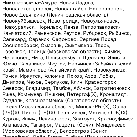
Николаевск-на-Амуре, Новая Ладога,
Новоалександровск, Новоалтайск, Нововоронеж,
Новое Девяткино (Ленинградская область),
Новокуйбышевск, Новотроицк, Новоульяновск,
Новоуральск, Норильск, Пенза, Петропавловск-
Камчатский, Раменское, Реутов, Рубцовск, Рыбинск,
Салехард, Саранск, Сафоново, Сергиев Посад,
Сосновоборск, Сызрань, Сыктывкар, Тверь,
Тобольск, Троицк (Московская область), Химки,
Череповец, Чита, Шлиссельбург, Щёлково, Элиста,
Южно-Сахалинск, Якутск, Нерчинск (Забайкальский
край), Мамонтово (Алтайский край), Новокузнецк,
Томск, Иркутск, Коломна, Псков, Азов, Лобня,
Дмитров, Чехов, Серпухов, Клин, Красногорск,
Северск, Владимир, Тамбов, Абинск, Багратионовск,
Ржев, Коммунар, Пушкин, Петергоф(Х), Кронштадт,
Суздаль, Красноармейск (Саратовская область),
Гжель (Московская область), Минск (РБ)(Х), Орша
(РБ)(Х), Пинск (РБ)(Х), Георгиевск, Могилев (РБ)(Х),
Курган, Ишим, Лениногорск, Златоуст, Красноуфимск,
Алапаевск, Таганрог, Мацеста (Сочи), Менделеево
(Московская область), Белоостров (Санкт-