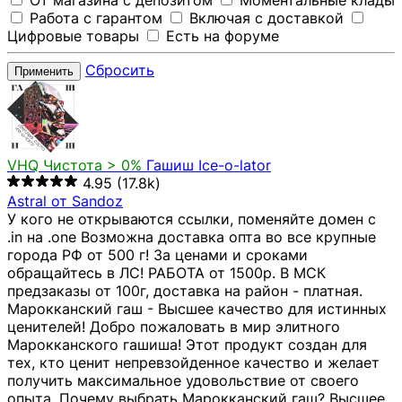
От магазина с депозитом
Моментальные клады
Работа с гарантом
Включая с доставкой
Цифровые товары
Есть на форуме
Сбросить
Применить
VHQ
Чистота > 0%
Гашиш Ice-o-lator
4.95
(17.8k)
Astral от Sandoz
У кого не открываются ссылки, поменяйте домен с
.in на .one Возможна доставка опта во все крупные
города РФ от 500 г! За ценами и сроками
обращайтесь в ЛС! РАБОТА от 1500р. В МСК
предзаказы от 100г, доставка на район - платная.
Марокканский гаш - Высшее качество для истинных
ценителей! Добро пожаловать в мир элитного
Марокканского гашиша! Этот продукт создан для
тех, кто ценит непревзойденное качество и желает
получить максимальное удовольствие от своего
опыта. Почему выбрать Марокканский гаш? Высшее