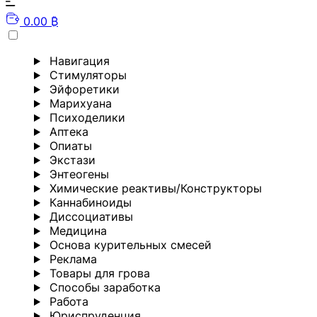
0.00 ₿
Навигация
Стимуляторы
Эйфоретики
Марихуана
Психоделики
Аптека
Опиаты
Экстази
Энтеогены
Химические реактивы/Конструкторы
Каннабиноиды
Диссоциативы
Медицина
Основа курительных смесей
Реклама
Товары для грова
Способы заработка
Работа
Юриспруденция