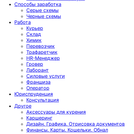
Способы заработка
Серые схемы
Черные схемы
Работа
Курьер
Склад
Химик
Перевозчик
Трафаретчик
HR-Менеджер
Гровер
Лаборант
Силовые услуги
Франшиза
Оператор
Юриспруденция
Консультация
Другoе
Аксессуары для курения
Каршеринг
Дизайн. Графика. Отрисовка документов
Финансы. Карты. Кошельки. Обнал