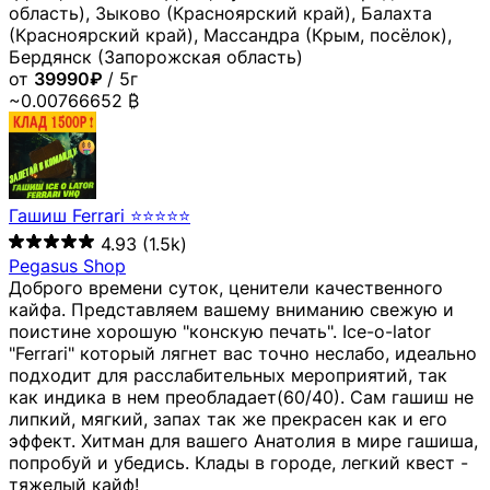
область), Зыково (Красноярский край), Балахта
(Красноярский край), Массандра (Крым, посёлок),
Бердянск (Запорожская область)
от
39990₽
/ 5г
~0.00766652 ₿
Гашиш Ferrari ⭐⭐⭐⭐⭐
4.93
(1.5k)
Pegasus Shop
Доброго времени суток, ценители качественного
кайфа. Представляем вашему вниманию свежую и
поистине хорошую "конскую печать". Ice-o-lator
"Ferrari" который лягнет вас точно неслабо, идеально
подходит для расслабительных мероприятий, так
как индика в нем преобладает(60/40). Сам гашиш не
липкий, мягкий, запах так же прекрасен как и его
эффект. Хитман для вашего Анатолия в мире гашиша,
попробуй и убедись. Клады в городе, легкий квест -
тяжелый кайф!