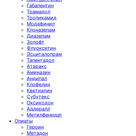
Габапентин
Трамадол
Тропикамид
Модафинил
Клоназепам
Диазепам
Золофт
Флуоксетин
Эсциталопрам
Тапентадол
Атаракс
Аминазин
Андипал
Клофелин
Кветиапин
Субутекс
Оксикодон
Аддералл
Метилфенидат
Опиаты
Героин
Метадон