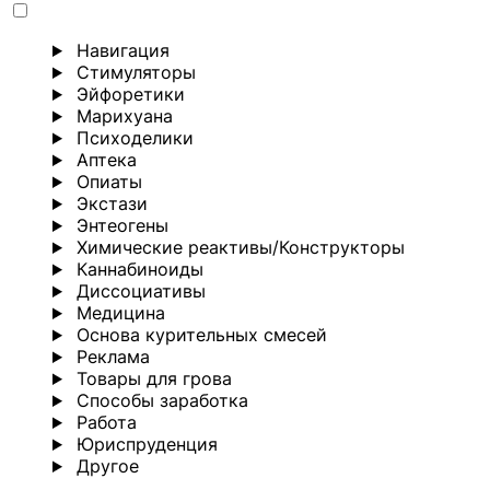
Навигация
Стимуляторы
Эйфоретики
Марихуана
Психоделики
Аптека
Опиаты
Экстази
Энтеогены
Химические реактивы/Конструкторы
Каннабиноиды
Диссоциативы
Медицина
Основа курительных смесей
Реклама
Товары для грова
Способы заработка
Работа
Юриспруденция
Другoе