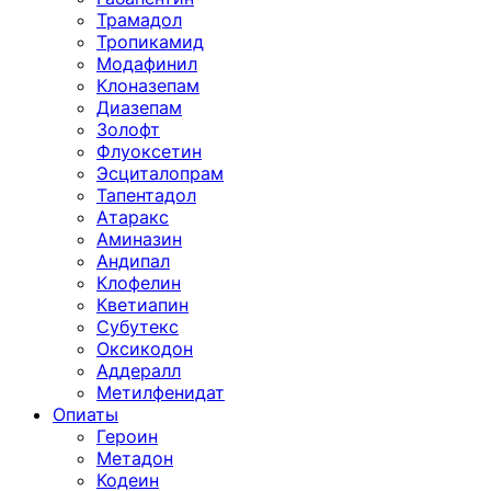
Трамадол
Тропикамид
Модафинил
Клоназепам
Диазепам
Золофт
Флуоксетин
Эсциталопрам
Тапентадол
Атаракс
Аминазин
Андипал
Клофелин
Кветиапин
Субутекс
Оксикодон
Аддералл
Метилфенидат
Опиаты
Героин
Метадон
Кодеин