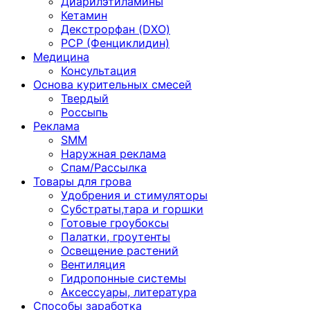
Диарилэтиламины
Кетамин
Декстрорфан (DXO)
PCP (Фенциклидин)
Медицина
Консультация
Основа курительных смесей
Твердый
Россыпь
Реклама
SMM
Наружная реклама
Спам/Рассылка
Товары для грова
Удобрения и стимуляторы
Субстраты,тара и горшки
Готовые гроубоксы
Палатки, гроутенты
Освещение растений
Вентиляция
Гидропонные системы
Аксессуары, литература
Способы заработка