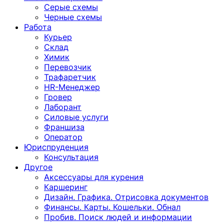
Серые схемы
Черные схемы
Работа
Курьер
Склад
Химик
Перевозчик
Трафаретчик
HR-Менеджер
Гровер
Лаборант
Силовые услуги
Франшиза
Оператор
Юриспруденция
Консультация
Другoе
Аксессуары для курения
Каршеринг
Дизайн. Графика. Отрисовка документов
Финансы. Карты. Кошельки. Обнал
Пробив. Поиск людей и информации