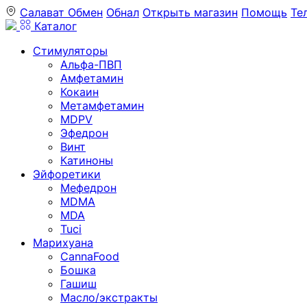
Салават
Обмен
Обнал
Открыть магазин
Помощь
Те
Каталог
Стимуляторы
Альфа-ПВП
Амфетамин
Кокаин
Метамфетамин
MDPV
Эфедрон
Винт
Катиноны
Эйфоретики
Мефедрон
MDMA
MDA
Tuci
Марихуана
CannaFood
Бошка
Гашиш
Масло/экстракты