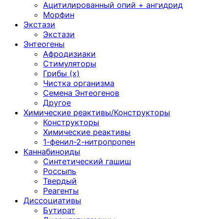
Ацитилированный опий + ангидрид
Морфин
Экстази
Экстази
Энтеогены
Афродизиаки
Стимуляторы
Грибы (х)
Чистка организма
Семена Энтеогенов
Другое
Химические реактивы/Конструкторы
Конструкторы
Химические реактивы
1-фенил-2-нитропропен
Каннабиноиды
Синтетический гашиш
Россыпь
Твердый
Реагенты
Диссоциативы
Бутират