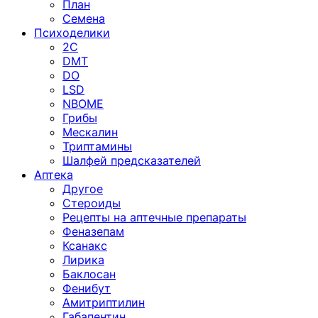
План
Семена
Психоделики
2C
DMT
DO
LSD
NBOME
Грибы
Мескалин
Триптамины
Шалфей предсказателей
Аптека
Другое
Стероиды
Рецепты на аптечные препараты
Феназепам
Ксанакс
Лирика
Баклосан
Фенибут
Амитриптилин
Габапентин