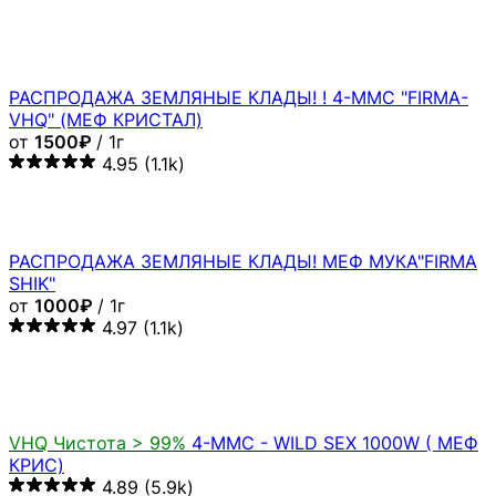
мефедрон обязательно останется в памяти, как
волшебный товар, сваренный и доставленный
профессионалами своего дела!
Бахчисарай, Пермь, Лысьва (Пермский край),
Чусовой, Кунгур, Губаха, Кудымкар, Березники
(Пермский край), Кизел
от
2900₽
/ 1г
~0.00054873 ₿
Похожие товары
РАСПРОДАЖА ЗЕМЛЯ 4-MMC - WILD SEX 1000W (
МЕФ КРИС)
от
1800₽
/ 2г
4.95
(1.2k)
РАПРОДАЖА ЗЕМЛЯ 4-MMC - BLISS 220W ( МЕФ
МУКА)
от
900₽
/ 1г
4.96
(881)