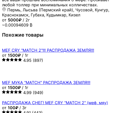
от
100₽
/ 3г
4.91
(443)
VHQ
Чистота > 98%
4-MMC "X-ENDORPHIN" (МЕФ
КРИС)
4.96
(9.4k)
X-LAB V.2.0 РЕАНИМАЦИЯ
Спасибо в карман не положишь, а мы положим - 200
руб за отзыв каждому Клиенту! Ну вот и ОН! Царь -
Мефедрон! У тестировавших его в репортах очень
часто звучало слово "АХУЕННЫЙ " на столько часто,
что мы не стали морочиться с нормативной
лексикой, так как синонимов не подобрать. Лучшее
что есть на рынке сегодня. 98.6% чистота продукта.
Химики делали все так, как доктор прописал! Ярких
трипов и любви Вам, Друзья!
Ялта, Пермь, Липецк, Воронеж
от
3500₽
/ 1г
~0.00066226 ₿
Похожие товары