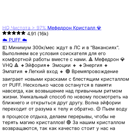
VHQ 🔺 🔸Эйфория🔸 Эмоции 🔸 🔸Энергия 🔸
Эмпатия 🔸Легкий вход 🔸 🟢 Времяпровождение
заиграет новыми красками с блестящим кристаллом
от PUFF. Несколько часов останутся в памяти
навсегда, как возвышение над привычным ритмом
жизни. Уникальный способ по новому посмотреть на
ближнего и открыться друг другу. Волна эйфории
переходит от разума к телу и обратно. 🟡 Пьем воду
в процессе отдыха, делаем перерывы, чтобы не
терять магию кристаллов! 🔴 За нашим кристаллом
возвращаются, так как качество стоит у нас на
первом месте, поэтому и Вас обязательно ждем
снова! 🧡
Волгоград, Екатеринбург, Уфа, Челябинск,
Новосибирск, Мурманск, Тюмень, Ростов-на-Дону,
Москва, Краснодар, Самара, Балашиха, Улан-Удэ,
Электросталь, Железнодорожный (Московская
область), Архангельск, Бронницы (Московская
область), Великий Устюг, Домодедово, Кисловодск,
Химки, Томск, Клин, Курган, Луганск
от
2590₽
/ 0.5г
~0.00049007 ₿