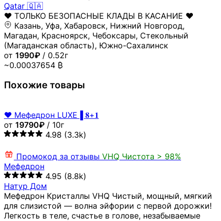
Qatar 🇶🇦
♥️ ТОЛЬКО БЕЗОПАСНЫЕ КЛАДЫ В КАСАНИЕ ♥️
Казань, Уфа, Хабаровск, Нижний Новгород,
Магадан, Красноярск, Чебоксары, Стекольный
(Магаданская область), Южно-Сахалинск
от
1990₽
/ 0.52г
~0.00037654 ₿
Похожие товары
❤️ Мефедрон LUXE▐ 𝟖+𝟏
от
19790₽
/ 10г
4.98
(3.3k)
Промокод за отзывы
VHQ
Чистота > 98%
Мефедрон
4.95
(8.8k)
Натур Дом
Мефедрон Кристаллы VHQ Чистый, мощный, мягкий
для слизистой — волна эйфории с первой дорожки!
Легкость в теле, счастье в голове, незабываемые