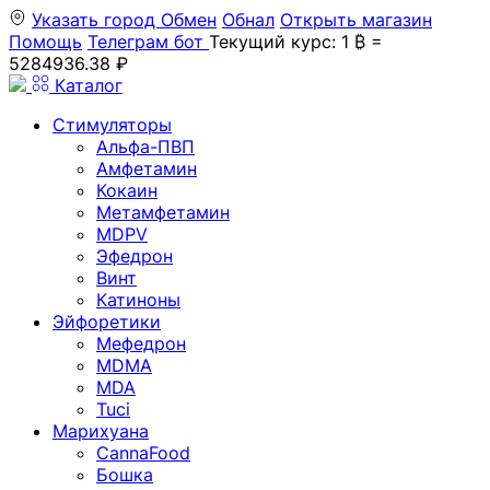
Указать город
Обмен
Обнал
Открыть магазин
Помощь
Телеграм бот
Текущий курс: 1 ₿ =
5284936.38 ₽
Каталог
Стимуляторы
Альфа-ПВП
Амфетамин
Кокаин
Метамфетамин
MDPV
Эфедрон
Винт
Катиноны
Эйфоретики
Мефедрон
MDMA
MDA
Tuci
Марихуана
CannaFood
Бошка