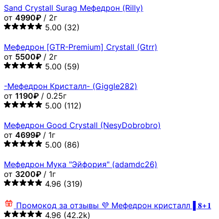
Sand Crystall Surag Мефедрон (Rilly)
от
4990₽
/ 2г
5.00
(32)
Мефедрон [GTR-Premium] Crystall (Gtrr)
от
5500₽
/ 2г
5.00
(59)
-Мефедрон Кристалл- (Giggle282)
от
1190₽
/ 0.25г
5.00
(112)
Мефедрон Good Crystall (NesyDobrobro)
от
4699₽
/ 1г
5.00
(86)
Мефедрон Мука "Эйфория" (adamdc26)
от
3200₽
/ 1г
4.96
(319)
Промокод за отзывы
💜 Мефедрон кристалл▐ 𝟖+𝟏
4.96
(42.2k)