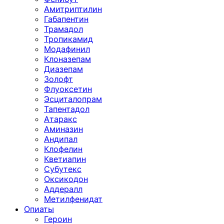
Амитриптилин
Габапентин
Трамадол
Тропикамид
Модафинил
Клоназепам
Диазепам
Золофт
Флуоксетин
Эсциталопрам
Тапентадол
Атаракс
Аминазин
Андипал
Клофелин
Кветиапин
Субутекс
Оксикодон
Аддералл
Метилфенидат
Опиаты
Героин