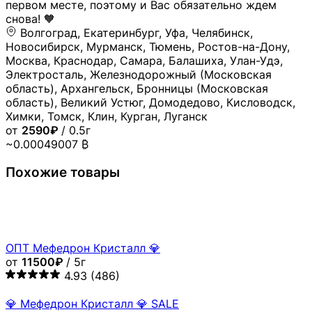
Похожие товары
ОПТ Мефедрон Кристалл 💎
от
11500₽
/ 5г
4.93
(486)
💎 Мефедрон Кристалл 💎 SALE
от
1290₽
/ 0.5г
5.00
(18)
ОПТ Мефедрон Кристалл 💎 ЛЕТО-ОСЕНЬ
от
10000₽
/ 5г
4.94
(51)
Мефедрон мука ⭐
от
3090₽
/ 1г
4.81
(1.8k)
VHQ
Чистота > 98%
MEF CRY "MATCH 2"
4.94
(9.4k)