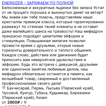
РАСПРОДАЖА СНЕГ 4-MMC - WILD SEX 1000W ( МЕФ
КРИС)
от
50₽
/ 1г
4.99
(557)
1
2
3
•••
•••
77
Каталог
Стимуляторы
Эйфоретики
Марихуана
Психоделики
Аптека
Опиаты
Экстази
Энтеогены
Химические
реактивы/Конструкторы
Каннабиноиды
Диссоциативы
Медицина
Основа курительных
смесей
Реклама
Товары для грова
Способы
заработка
Информация
Правила площадки
Контакты
Телеграм бот
Создание
магазина
Гарант