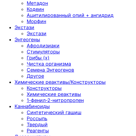
Метадон
Кодеин
Ацитилированный опий + ангидрид
Морфин
Экстази
Экстази
Энтеогены
Афродизиаки
Стимуляторы
Грибы (х)
Чистка организма
Семена Энтеогенов
Другое
Химические реактивы/Конструкторы
Конструкторы
Химические реактивы
1-фенил-2-нитропропен
Каннабиноиды
Синтетический гашиш
Россыпь
Твердый
Реагенты