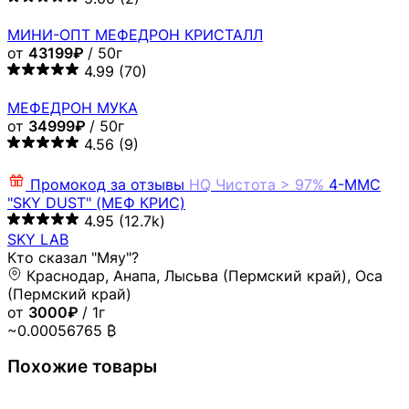
МИНИ-ОПТ МЕФЕДРОН КРИСТАЛЛ
от
43199₽
/ 50г
4.99
(70)
МЕФЕДРОН МУКА
от
34999₽
/ 50г
4.56
(9)
Промокод за отзывы
HQ
Чистота > 97%
4-MMC
"SKY DUST" (МЕФ КРИС)
4.95
(12.7k)
SKY LAB
Кто сказал "Мяу"?
Краснодар, Анапа, Лысьва (Пермский край), Оса
(Пермский край)
от
3000₽
/ 1г
~0.00056765 ₿
Похожие товары