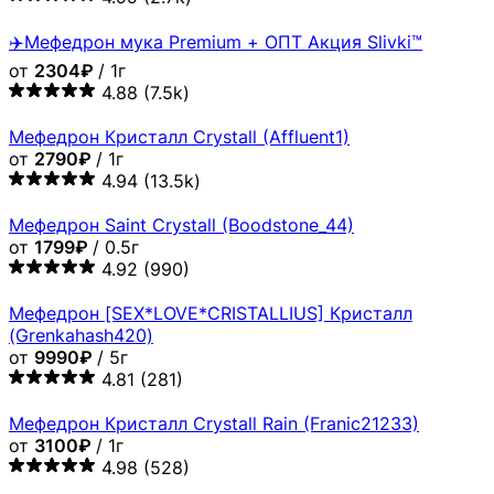
✈️Мефедрон мука Premium + ОПТ Акция Slivki™
от
2304₽
/ 1г
4.88
(7.5k)
Мефедрон Кристалл Crystall (Affluent1)
от
2790₽
/ 1г
4.94
(13.5k)
Мефедрон Saint Crystall (Boodstone_44)
от
1799₽
/ 0.5г
4.92
(990)
Мефедрон [SEX*LOVE*CRISTALLIUS] Кристалл
(Grenkahash420)
от
9990₽
/ 5г
4.81
(281)
Мефедрон Кристалл Crystall Rain (Franic21233)
от
3100₽
/ 1г
4.98
(528)