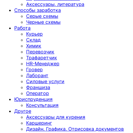
Аксессуары, литература
Способы заработка
Серые схемы
Черные схемы
Работа
Курьер
Склад
Химик
Перевозчик
Трафаретчик
HR-Менеджер
Гровер
Лаборант
Силовые услуги
Франшиза
Оператор
Юриспруденция
Консультация
Другoе
Аксессуары для курения
Каршеринг
Дизайн. Графика. Отрисовка документов