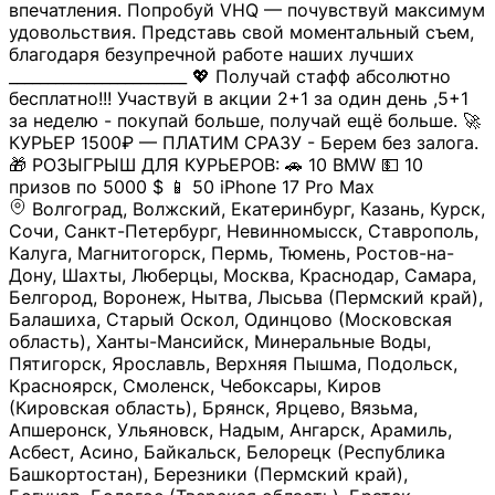
впечатления. Попробуй VHQ — почувствуй максимум
удовольствия. Представь свой моментальный съем,
благодаря безупречной работе наших лучших
_______________________ 💖 Получай стафф абсолютно
бесплатно!!! Участвуй в акции 2+1 за один день ,5+1
за неделю - покупай больше, получай ещё больше. 🚀
КУРЬЕР 1500₽ — ПЛАТИМ СРАЗУ - Берем без залога.
🎁 РОЗЫГРЫШ ДЛЯ КУРЬЕРОВ: 🚗 10 BMW 💵 10
призов по 5000 $ 📱 50 iPhone 17 Pro Max
Волгоград, Волжский, Екатеринбург, Казань, Курск,
Сочи, Санкт-Петербург, Невинномысск, Ставрополь,
Калуга, Магнитогорск, Пермь, Тюмень, Ростов-на-
Дону, Шахты, Люберцы, Москва, Краснодар, Самара,
Белгород, Воронеж, Нытва, Лысьва (Пермский край),
Балашиха, Старый Оскол, Одинцово (Московская
область), Ханты-Мансийск, Минеральные Воды,
Пятигорск, Ярославль, Верхняя Пышма, Подольск,
Красноярск, Смоленск, Чебоксары, Киров
(Кировская область), Брянск, Ярцево, Вязьма,
Апшеронск, Ульяновск, Надым, Ангарск, Арамиль,
Асбест, Асино, Байкальск, Белорецк (Республика
Башкортостан), Березники (Пермский край),