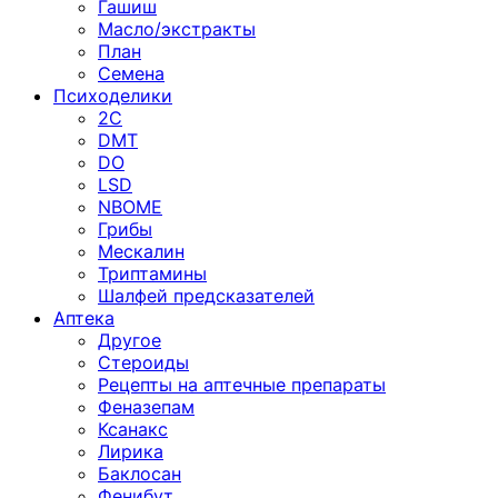
Гашиш
Масло/экстракты
План
Семена
Психоделики
2C
DMT
DO
LSD
NBOME
Грибы
Мескалин
Триптамины
Шалфей предсказателей
Аптека
Другое
Стероиды
Рецепты на аптечные препараты
Феназепам
Ксанакс
Лирика
Баклосан
Фенибут