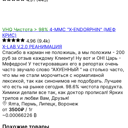
4-MMC "X-KINETIKA" (МЕФ МУКА)
от
5000₽
/ 2г
4.94
(6.1k)
VHQ
Чистота > 98%
4-MMC "FIRMA-VHQ" (МЕФ
КРИСТАЛ)
4.96
(7.7k)
FIRMA SINCE 2012
Элитный мефедрон
Благовещенск (Башкортостан)
от
3000₽
/ 1г
~0.00056765 ₿
Похожие товары
РАСПРОДАЖА ЗЕМЛЯНЫЕ КЛАДЫ! ! 4-MMC "FIRMA-
VHQ" (МЕФ КРИСТАЛ)
от
1500₽
/ 1г
4.95
(1.1k)
РАСПРОДАЖА ЗЕМЛЯНЫЕ КЛАДЫ! МЕФ МУКА"FIRMA