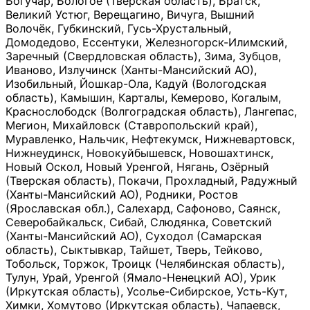
Богучар, Бологое (Тверская область), Братск,
Великий Устюг, Верещагино, Вичуга, Вышний
Волочёк, Губкинский, Гусь-Хрустальный,
Домодедово, Ессентуки, Железногорск-Илимский,
Заречный (Свердловская область), Зима, Зубцов,
Иваново, Излучинск (Ханты-Мансийский АО),
Изобильный, Йошкар-Ола, Кадуй (Вологодская
область), Камышин, Карталы, Кемерово, Когалым,
Краснослободск (Волгоградская область), Лангепас,
Мегион, Михайловск (Ставропольский край),
Муравленко, Нальчик, Нефтекумск, Нижневартовск,
Нижнеудинск, Новокуйбышевск, Новошахтинск,
Новый Оскол, Новый Уренгой, Нягань, Озёрный
(Тверская область), Покачи, Прохладный, Радужный
(Ханты-Мансийский АО), Родники, Ростов
(Ярославская обл.), Салехард, Сафоново, Саянск,
Северобайкальск, Сибай, Слюдянка, Советский
(Ханты-Мансийский АО), Суходол (Самарская
область), Сыктывкар, Тайшет, Тверь, Тейково,
Тобольск, Торжок, Троицк (Челябинская область),
Тулун, Урай, Уренгой (Ямало-Ненецкий АО), Урик
(Иркутская область), Усолье-Сибирское, Усть-Кут,
Химки, Хомутово (Иркутская область), Чапаевск,