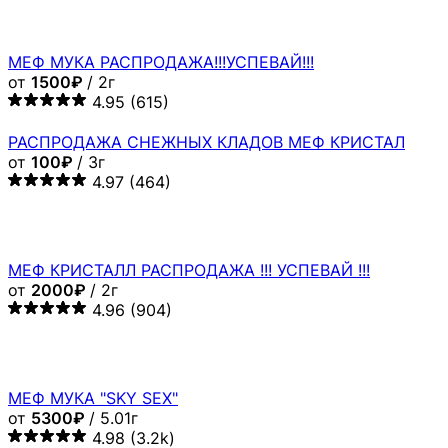
МЕФ МУКА РАСПРОДАЖА!!!УСПЕВАЙ!!!
от
1500₽
/ 2г
4.95
(615)
РАСПРОДАЖА СНЕЖНЫХ КЛАДОВ МЕФ КРИСТАЛ
от
100₽
/ 3г
4.97
(464)
МЕФ КРИСТАЛЛ РАСПРОДАЖА !!! УСПЕВАЙ !!!
от
2000₽
/ 2г
4.96
(904)
МЕФ МУКА "SKY SEX"
от
5300₽
/ 5.01г
4.98
(3.2k)
HQ
Чистота > 97%
Мефедрон Кристалл 💎
4.91
(16k)
☁️ PUFF ☁️
💵 Минимум 300к/мес ждут в ЛС и в "Вакансиях".
Выполняем все условия соискателя для его
комфортной работы вместе с нами. 🔺 Мефедрон 💎