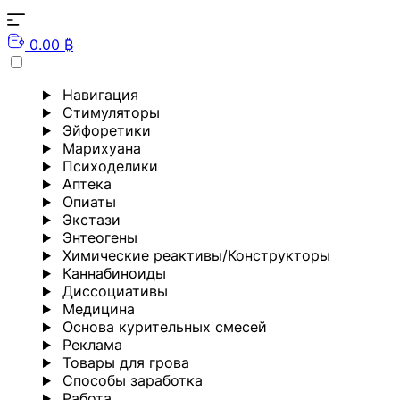
0.00 ₿
Навигация
Стимуляторы
Эйфоретики
Марихуана
Психоделики
Аптека
Опиаты
Экстази
Энтеогены
Химические реактивы/Конструкторы
Каннабиноиды
Диссоциативы
Медицина
Основа курительных смесей
Реклама
Товары для грова
Способы заработка
Работа