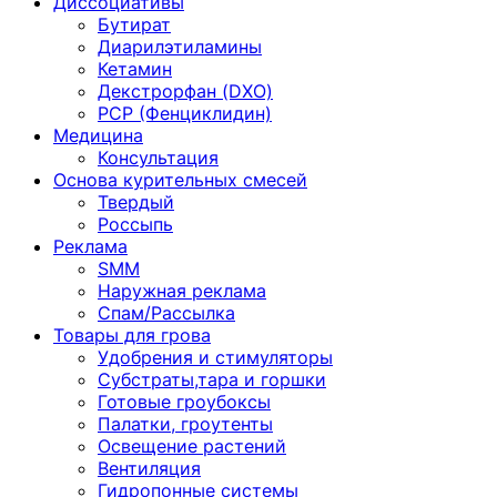
Диссоциативы
Бутират
Диарилэтиламины
Кетамин
Декстрорфан (DXO)
PCP (Фенциклидин)
Медицина
Консультация
Основа курительных смесей
Твердый
Россыпь
Реклама
SMM
Наружная реклама
Спам/Рассылка
Товары для грова
Удобрения и стимуляторы
Субстраты,тара и горшки
Готовые гроубоксы
Палатки, гроутенты
Освещение растений
Вентиляция
Гидропонные системы