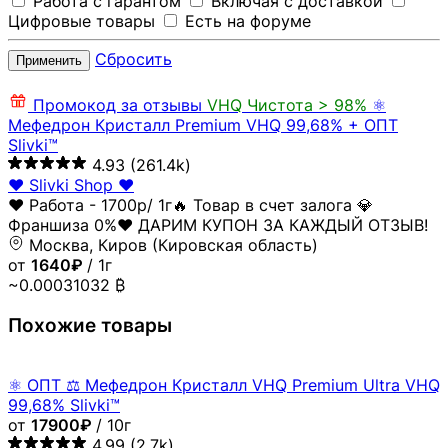
Работа с гарантом
Включая с доставкой
Цифровые товары
Есть на форуме
Сбросить
Применить
Промокод за отзывы
VHQ
Чистота > 98%
⚛️
Мефедрон Кристалл Premium VHQ 99,68% + ОПТ
Slivki™
4.93
(261.4k)
❤️ Slivki Shop ❤️
❤️ Работа - 1700р/ 1г🔥 Товар в счет залога 💎
Франшиза 0%❤️ ДАРИМ КУПОН ЗА КАЖДЫЙ ОТЗЫВ!
Москва, Киров (Кировская область)
от
1640₽
/ 1г
~0.00031032 ₿
Похожие товары
⚛️ ОПТ ⚖ Мефедрон Кристалл VHQ Premium Ultra VHQ
99,68% Slivki™
от
17900₽
/ 10г
4.99
(2.7k)