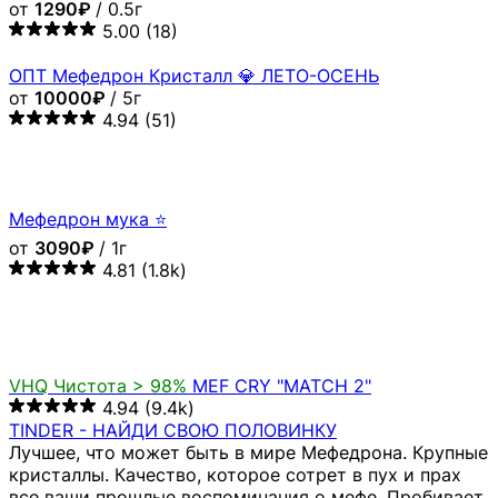
TINDER - НАЙДИ СВОЮ ПОЛОВИНКУ
Лучшее, что может быть в мире Мефедрона. Крупные
кристаллы. Качество, которое сотрет в пух и прах
все ваши прошлые воспоминания о мефе. Пробивает
любой толлер при минимальных колличествах.
Пермь, Лысьва (Пермский край), Чусовой, Кунгур,
Краснокамск, Губаха, Кудымкар, Кизел
от
5000₽
/ 2г
~0.00094609 ₿
Похожие товары
MEF CRY "MATCH 2"!!! РАСПРОДАЖА ЗЕМЛЯ!!!
от
1500₽
/ 1г
4.95
(897)
MEF МУКА "MATCH" РАСПРОДАЖА ЗЕМЛЯ!!!
от
1500₽
/ 1г
4.99
(949)
РАСПРОДАЖА СНЕГ! MEF CRY "MATCH 2" (меф, мяу)