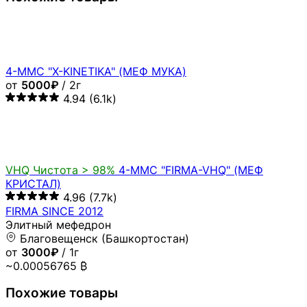
SHIK"
от
1000₽
/ 1г
4.97
(1.1k)
VHQ
Чистота > 99%
4-MMC - WILD SEX 1000W ( МЕФ
КРИС)
4.89
(5.9k)
ENERGIZER - ЗАРЯЖАЕМ ПО ПОЛНОЙ
Белоснежные и аккуратные льдинки без запаха Устал
от не прущего порошка и выкинутых денег на ветер?
Мы знаем как тебе помочь, представляем наши
кристаллы премиум класса, которые гарантированно
размажут по стенкам твоей комнаты и не оставит
даже малейшего шанса на трезвость! Наш мефедрон
прекрасно подойдет ценителям эйфории и
стимуляции. Повышенная эмпатия позволит
провести время с друзьями, открыв новые
горизонты доверительного и теплого общения.
Каждое слово, действие или движение будет
приносить вам невероятное удовольствие и
эйфорию. Будь это встреча с девушкой, друзьями
или одиночное занятие любимым делом, наш