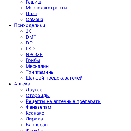
Гашиш
Масло/экстракты
План
Семена
Психоделики
2C
DMT
DO
LSD
NBOME
Грибы
Мескалин
Триптамины
Шалфей предсказателей
Аптека
Другое
Стероиды
Рецепты на аптечные препараты
Феназепам
Ксанакс
Лирика
Баклосан
Фенибут