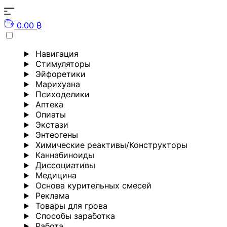
0.00 ₿
Навигация
Стимуляторы
Эйфоретики
Марихуана
Психоделики
Аптека
Опиаты
Экстази
Энтеогены
Химические реактивы/Конструкторы
Каннабиноиды
Диссоциативы
Медицина
Основа курительных смесей
Реклама
Товары для грова
Способы заработка
Работа