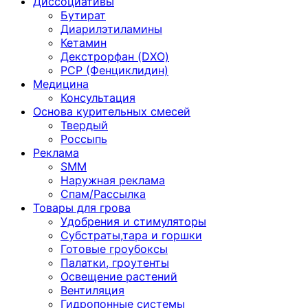
Диссоциативы
Бутират
Диарилэтиламины
Кетамин
Декстрорфан (DXO)
PCP (Фенциклидин)
Медицина
Консультация
Основа курительных смесей
Твердый
Россыпь
Реклама
SMM
Наружная реклама
Спам/Рассылка
Товары для грова
Удобрения и стимуляторы
Субстраты,тара и горшки
Готовые гроубоксы
Палатки, гроутенты
Освещение растений
Вентиляция
Гидропонные системы