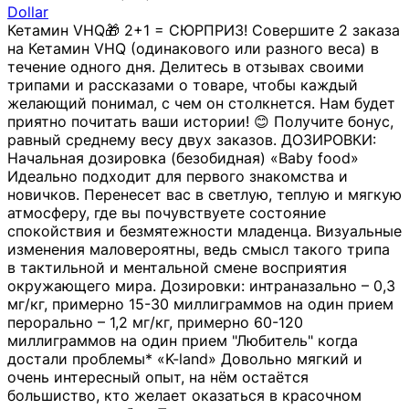
Dollar
Кетамин VHQ🎁 2+1 = СЮРПРИЗ! Совершите 2 заказа
на Кетамин VHQ (одинакового или разного веса) в
течение одного дня. Делитесь в отзывах своими
трипами и рассказами о товаре, чтобы каждый
желающий понимал, с чем он столкнется. Нам будет
приятно почитать ваши истории! 😊 Получите бонус,
равный среднему весу двух заказов. ДОЗИРОВКИ:
Начальная дозировка (безобидная) «Baby food»
Идеально подходит для первого знакомства и
новичков. Перенесет вас в светлую, теплую и мягкую
атмосферу, где вы почувствуете состояние
спокойствия и безмятежности младенца. Визуальные
изменения маловероятны, ведь смысл такого трипа
в тактильной и ментальной смене восприятия
окружающего мира. Дозировки: интраназально – 0,3
мг/кг, примерно 15-30 миллиграммов на один прием
перорально – 1,2 мг/кг, примерно 60-120
миллиграммов на один прием "Любитель" когда
достали проблемы* «K-land» Довольно мягкий и
очень интересный опыт, на нём остаётся
большиство, кто желает оказаться в красочном