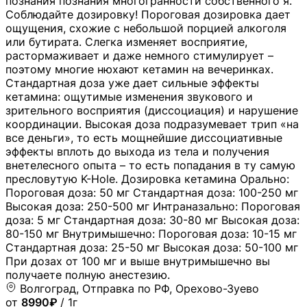
познания познания многогранности собственного я.
Соблюдайте дозировку! Пороговая дозировка дает
ощущения, схожие с небольшой порцией алкоголя
или бутирата. Слегка изменяет восприятие,
растормаживает и даже немного стимулирует –
поэтому многие нюхают кетамин на вечеринках.
Стандартная доза уже дает сильные эффекты
кетамина: ощутимые изменения звукового и
зрительного восприятия (диссоциация) и нарушение
координации. Высокая доза подразумевает трип «на
все деньги», то есть мощнейшие диссоциативные
эффекты вплоть до выхода из тела и получения
внетелесного опыта – то есть попадания в ту самую
пресловутую K-Hole. Дозировка кетамина Орально:
Пороговая доза: 50 мг Стандартная доза: 100-250 мг
Высокая доза: 250-500 мг Интраназально: Пороговая
доза: 5 мг Стандартная доза: 30-80 мг Высокая доза:
80-150 мг Внутримышечно: Пороговая доза: 10-15 мг
Стандартная доза: 25-50 мг Высокая доза: 50-100 мг
При дозах от 100 мг и выше внутримышечно вы
получаете полную анестезию.
Волгоград, Отправка по РФ, Орехово-Зуево
от
8990₽
/ 1г