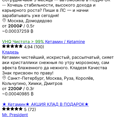
-- Хочешь стабильности, высокого дохода и
карьерного роста? Пиши в ЛС — и начни
зарабатывать уже сегодня!
Москва, Домодедово
от
2000₽
/ 0.5г
~0.00037259 ₿
VHQ
Чистота > 99%
Кетамин / Ketamine
4.94
(100)
Кладезь
Кетамин чистейший, искристый, рассыпчатый, сияет
аки кристаллики снежныя по утру морозному, сам
эфекта блаженного да нежного. Кладезя Качества
Знак присвоен по праву!
Санкт-Петербург, Москва, Руза, Королёв,
Кольчугино, Химки, Дмитров
от
2200₽
/ 0.3г
~0.00040985 ₿
★ Кетамин★ АКЦИЯ КЛАД В ПОДАРОК★
5
(72)
Mr. President