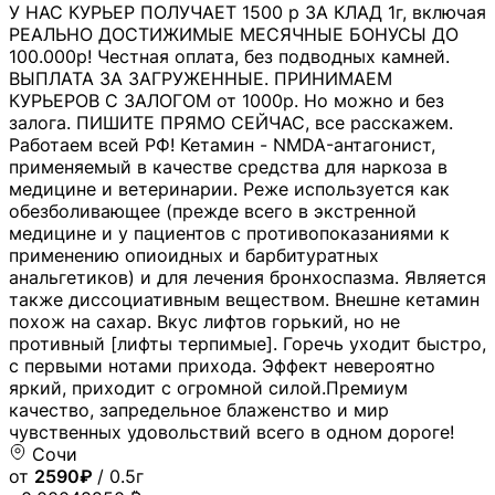
У НАС КУРЬЕР ПОЛУЧАЕТ 1500 р ЗА КЛАД 1г, включая
РЕАЛЬНО ДОСТИЖИМЫЕ МЕСЯЧНЫЕ БОНУСЫ ДО
100.000р! Честная оплата, без подводных камней.
ВЫПЛАТА ЗА ЗАГРУЖЕННЫЕ. ПРИНИМАЕМ
КУРЬЕРОВ С ЗАЛОГОМ от 1000р. Но можно и без
залога. ПИШИТЕ ПРЯМО СЕЙЧАС, все расскажем.
Работаем всей РФ! Кетамин - NMDA-антагонист,
применяемый в качестве средства для наркоза в
медицине и ветеринарии. Реже используется как
обезболивающее (прежде всего в экстренной
медицине и у пациентов с противопоказаниями к
применению опиоидных и барбитуратных
анальгетиков) и для лечения бронхоспазма. Является
также диссоциативным веществом. Внешне кетамин
похож на сахар. Вкус лифтов горький, но не
противный [лифты терпимые]. Горечь уходит быстро,
с первыми нотами прихода. Эффект невероятно
яркий, приходит с огромной силой.Премиум
качество, запредельное блаженство и мир
чувственных удовольствий всего в одном дороге!
Сочи
от
2590₽
/ 0.5г