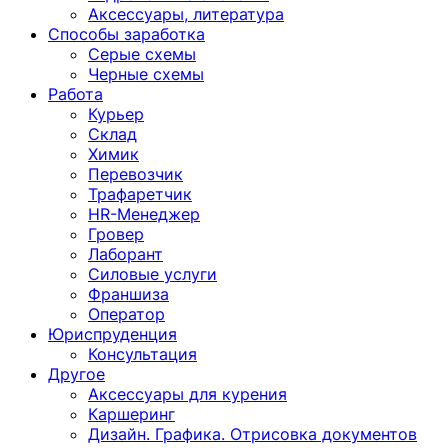
Аксессуары, литература
Способы заработка
Серые схемы
Черные схемы
Работа
Курьер
Склад
Химик
Перевозчик
Трафаретчик
HR-Менеджер
Гровер
Лаборант
Силовые услуги
Франшиза
Оператор
Юриспруденция
Консультация
Другoе
Аксессуары для курения
Каршеринг
Дизайн. Графика. Отрисовка документов