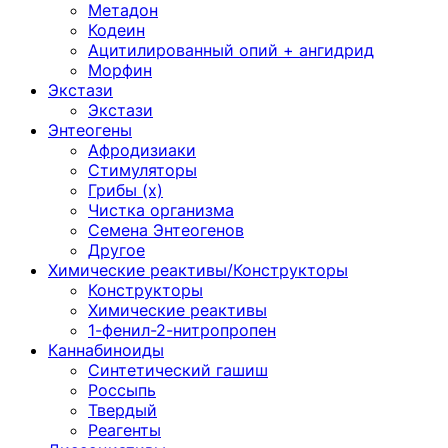
Метадон
Кодеин
Ацитилированный опий + ангидрид
Морфин
Экстази
Экстази
Энтеогены
Афродизиаки
Стимуляторы
Грибы (х)
Чистка организма
Семена Энтеогенов
Другое
Химические реактивы/Конструкторы
Конструкторы
Химические реактивы
1-фенил-2-нитропропен
Каннабиноиды
Синтетический гашиш
Россыпь
Твердый
Реагенты