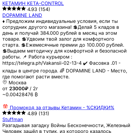
КЕТАМИН KETA-CONTROL
4.93
(154)
DOPAMINE LAND
♦️ Предложим индивидуальные условия, если ты
сотрудник другого магазина! 💲Делай 5 кладов в
день и получай 384.000 рублей в месяц на этом
товаре. 💲Удвоим твой залог для комфортного
старта. 💲Ежемесячные премии до 100.000 рублей.
💲Выдаем методичку для комфортной и безопасной
работы. 📌 Работа курьером :
https://telegra.ph/Vakansii-02-13-4 ✔️ Фасовка .01 -
клады в центре города. 🌈 DOPAMINE LAND - Место,
где помогают расти вместе.
Москва
от
23000₽
/ 2г
~0.00428476 ₿
Промокод за отзывы
Кетамин - %СКИДКИ%
4.89
(131)
Stuffman
Разгадывая загадку Войны Бесконечности, Железный
Человек зашёл в тупик, из которого казалось