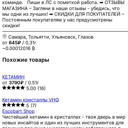
команде. Пиши в ЛС с пометкой работа. ➡ ОТЗЫВЫ
МАГАЗИНА – Загляни в наши отзывы - убедись, что
мы одни из лучших! ➡ СКИДКИ ДЛЯ ПОКУПАТЕЛЕЙ –
Постоянным покупателям у нас предусмотрены
скидки!
―――――――――――――――――――――――――――
Самара, Тольятти, Ульяновск, Глазов
от
645₽
/ 0.31г
~0.00012016 ₿
Похожие товары
КЕТАМИН
от
3790₽
/ 0.51г
5.00
(16)
Кетамин кристаллы VHQ
5
(7)
Escobart Shop
Чистейший кетамин в кристаллах - твоя дверь в мир
новых инсайтов и один из лучших инструментов для