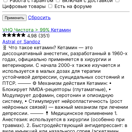
Работа с гарантом
Включая с доставкой
Цифровые товары
Есть на форуме
Сбросить
Применить
VHQ
Чистота > 99%
Кетамин
4.98
(351)
Astral от Sandoz
🧬 Что такое кетамин? Кетамин — это
диссоциативный анестетик, разработанный в 1960-х
годах, официально применяется в хирургии и
ветеринарии. С начала 2000-х также изучается и
используется в малых дозах для терапии
устойчивой депрессии, суицидальных состояний и
ПТСР. ⸻ ⚙️ Механизм действия Кетамин: •
Блокирует NMDA-рецепторы (глутаматные), •
Модулирует дофамин, серотонин и опиоидную
систему, • Стимулирует нейропластичность (рост
нейронных связей) — важный механизм при лечении
депрессии. ⸻ 💊 Медицинское применение 1.
Анестезия: используется в хирургии (особенно при
травмах). 2. Быстродействующий антидепрессант: в
виде инъекций или назального спрея (эскетамин,