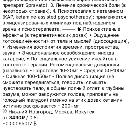
препарат Spravato). 3. Лечение хронической боли (в
некоторых странах). 4. Психотерапия с кетамином
(KAP, ketamine-assisted psychotherapy): применяется
в лицензированных клиниках под наблюдением
врача и психотерапевта. ⸻ 🧠 Психоактивные
эффекты (в терапевтических дозах) • Ощущение
«отсоединённости» от тела и мыслей (диссоциация),
• Изменения восприятия времени, пространства,
звука, • Эмоциональное освобождение, иногда
катарсис, • Потенциальное усиление инсайтов в
контексте терапии. Рекомендованные дозировки
(назально): - Пороговая 10-20мг - Средняя 50-100мг
- Сильная 100-150мг - Полная диссоциация (не
сможете передвигаться, говорить, слышать,
чувствовать тело, в общем полный отлет в глубины
разума, может закружится голова, триповать на
голодный желудок) именно на этих дозах кетамин
истинно раскрывается - 200+мг
Нижний Новгород, Москва, Иркутск
от
3490₽
/ 0.5г
~0.00065017 ₿