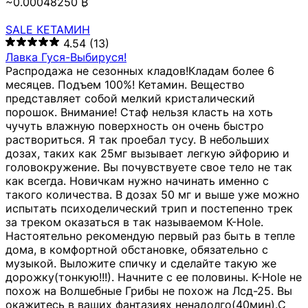
~0.00048250 ₿
SALE КЕТАМИН
4.54
(13)
Лавка Гуся-Выбируся!
Распродажа не сезонных кладов!Кладам более 6
месяцев. Подъем 100%! Кетамин. Вещество
представляет собой мелкий кристалический
порошок. Внимание! Стаф нельзя класть на хоть
чучуть влажную поверхность он очень быстро
раствориться. Я так проебал тусу. В небольших
дозах, таких как 25мг вызывает легкую эйфорию и
головокружение. Вы почувствуете свое тело не так
как всегда. Новичкам нужно начинать именно с
такого количества. В дозах 50 мг и выше уже можно
испытать психоделический трип и постепенно трек
за треком оказаться в так называемом К-Hole.
Настоятельно рекомендую первый раз быть в тепле
дома, в комфортной обстановке, обязательно с
музыкой. Выложите спичку и сделайте такую же
дорожку(тонкую!!!). Начните с ее половины. K-Hole не
похож на Волшебные Грибы не похож на Лсд-25. Вы
окажитесь в ваших фантазиях ненадолго(40мин).С