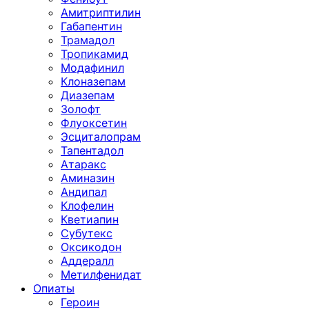
Амитриптилин
Габапентин
Трамадол
Тропикамид
Модафинил
Клоназепам
Диазепам
Золофт
Флуоксетин
Эсциталопрам
Тапентадол
Атаракс
Аминазин
Андипал
Клофелин
Кветиапин
Субутекс
Оксикодон
Аддералл
Метилфенидат
Опиаты
Героин