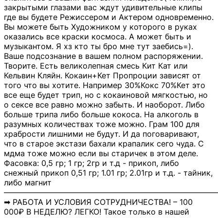
закрытыми глазами вас ждут удивительные клипы
где вы будете Режиссером и Актером одновременно.
Вы можете быть Художником у которого в руках
оказались все краски космоса. А может быть и
музыкантом. Я хз кто ты бро мне тут заебись=).
Ваше подсознание в вашем полном распоряжении.
Творите. Есть великолепная смесь Кит Кат или
Кельвин Кляйн. Кокаин+Кет Пропроции зависят от
того что вы хотите. Например 30%Кокс 70%Кет это
все еще будет трип, но с кокаиновой мягкостью, но
о сексе все равно можно забыть. И наоборот. Либо
больше трипа либо больше кокоса. На алкоголь в
разумных количествах тоже можно. Грам 100 для
храбрости лишними не будут. И да поговаривают,
что в старое экстази бахали крапалик сего чуда. С
мдма тоже можно если вы старичек в этом деле.
Фасовка: 0,5 гр; 1 гр; 2гр и т.д - прикоп, либо
снежный прикоп 0,51 гр; 1.01 гр; 2.01гр и т.д. - тайник,
либо магнит
―――――――――――――――――――――――――――
➡ РАБОТА И УСЛОВИЯ СОТРУДНИЧЕСТВА! – 100
000₽ В НЕДЕЛЮ? ЛЕГКО! Такое только в нашей