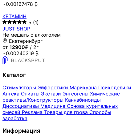
~0.00167478 ₿
КЕТАМИН
5
(1)
JUST SHOP
Не мешать с алкоголем
Екатеринбург
от
12900₽
/ 2г
~0.00240319 ₿
Каталог
Стимуляторы
Эйфоретики
Марихуана
Психоделики
Аптека
Опиаты
Экстази
Энтеогены
Химические
реактивы/Конструкторы
Каннабиноиды
Диссоциативы
Медицина
Основа курительных
смесей
Реклама
Товары для грова
Способы
заработка
Информация