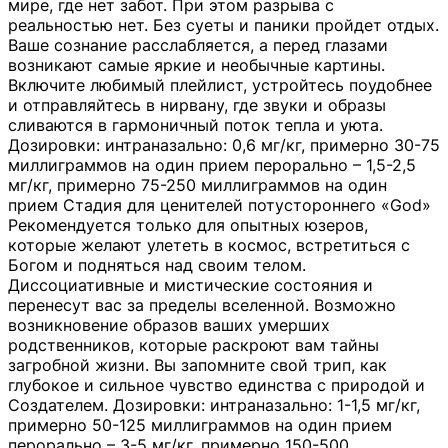
мире, где нет забот. При этом разрыва с
реальностью нет. Без суеты и паники пройдет отдых.
Ваше сознание расслабляется, а перед глазами
возникают самые яркие и необычные картины.
Включите любимый плейлист, устройтесь поудобнее
и отправляйтесь в нирвану, где звуки и образы
сливаются в гармоничный поток тепла и уюта.
Дозировки: интраназально: 0,6 мг/кг, примерно 30-75
миллиграммов на один прием перорально – 1,5-2,5
мг/кг, примерно 75-250 миллиграммов на один
прием Стадия для ценителей потустороннего «God»
Рекомендуется только для опытных юзеров,
которые желают улететь в космос, встретиться с
Богом и подняться над своим телом.
Диссоциативные и мистические состояния и
перенесут вас за пределы вселенной. Возможно
возникновение образов ваших умерших
родственников, которые раскроют вам тайны
загробной жизни. Вы запомните свой трип, как
глубокое и сильное чувство единства с природой и
Создателем. Дозировки: интраназально: 1-1,5 мг/кг,
примерно 50-125 миллиграммов на один прием
перорально – 3-5 мг/кг, примерно 150-500