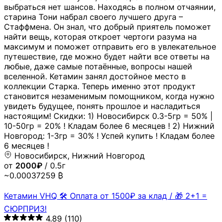
выбраться нет шансов. Находясь в полном отчаянии,
старина Тони набрал своего лучшего друга –
Стаффмена. Он знал, что добрый приятель поможет
найти вещь, которая откроет чертоги разума на
максимум и поможет отправить его в увлекательное
путешествие, где можно будет найти все ответы на
любые, даже самые потаённые, вопросы нашей
вселенной. Кетамин занял достойное место в
коллекции Старка. Теперь именно этот продукт
становится незаменимым помощником, когда нужно
увидеть будущее, понять прошлое и насладиться
настоящим! Скидки: 1) Новосибирск 0.3-5гр = 50% |
10-50гр = 20% ! Кладам более 6 месяцев ! 2) Нижний
Новгород: 1-3гр = 30% ! Успей купить ! Кладам более
6 месяцев !
Новосибирск, Нижний Новгород
от
2000₽
/ 0.5г
~0.00037259 ₿
Кетамин VHQ 🛠 Оплата от 1500₽ за клад / 🎁 2+1 =
СЮРПРИЗ!
4.89
(110)