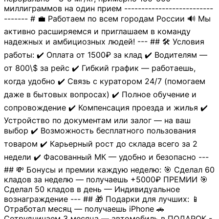
миллиграммов на один прием --------------------------
------- # 💼 Работаем по всем городам России 🔊 Мы
активно расширяемся и приглашаем в команду
надежных и амбициозных людей! --- ## 🛠 Условия
работы: ✔️ Оплата от 1500₽ за клад ✔️ Водителям —
от 800\$ за рейс ✔️ Гибкий график — работаешь,
когда удобно ✔️ Связь с куратором 24/7 (помогаем
даже в бытовых вопросах) ✔️ Полное обучение и
сопровождение ✔️ Компенсация проезда и жилья ✔️
Устройство по документам или залог — на ваш
выбор ✔️ Возможность бесплатного пользования
товаром ✔️ Карьерный рост до склада всего за 2
недели ✔️ Фасованный МК — удобно и безопасно ---
## 💸 Бонусы и премии каждую неделю: 🎯 Сделал 60
кладов за неделю — получаешь +5000₽ ПРЕМИИ 🎯
Сделал 50 кладов в день — Индивидуальное
вознаграждение --- ## 🎁 Подарки для лучших: 📱
Отработал месяц — получаешь iPhone 🚗
Сотрудничаем 3 месяца — автомобиль в ПОДАРОК -