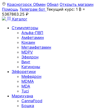
Красногорск
Обмен
Обнал
Открыть магазин
Помощь
Телеграм бот
Текущий курс: 1 ₿ =
5367863.25 ₽
Каталог
Стимуляторы
Альфа-ПВП
Амфетамин
Кокаин
Метамфетамин
MDPV
Эфедрон
Винт
Катиноны
Эйфоретики
Мефедрон
MDMA
MDA
Tuci
Марихуана
CannaFood
Бошка