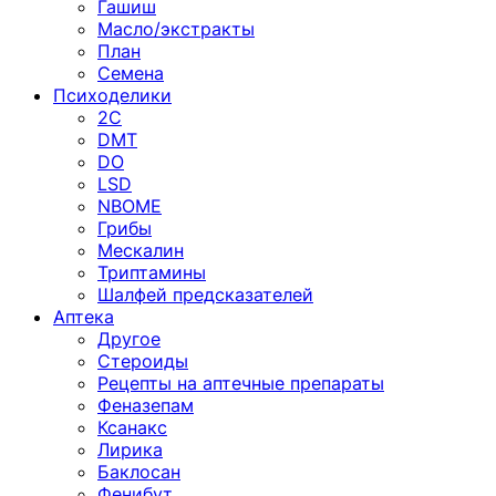
Гашиш
Масло/экстракты
План
Семена
Психоделики
2C
DMT
DO
LSD
NBOME
Грибы
Мескалин
Триптамины
Шалфей предсказателей
Аптека
Другое
Стероиды
Рецепты на аптечные препараты
Феназепам
Ксанакс
Лирика
Баклосан
Фенибут