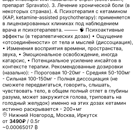
препарат Spravato). 3. Лечение хронической боли (в
некоторых странах). 4. Психотерапия с кетамином
(KAP, ketamine-assisted psychotherapy): применяется
в лицензированных клиниках под наблюдением
врача и психотерапевта. ⸻ 🧠 Психоактивные
эффекты (в терапевтических дозах) • Ощущение
«отсоединённости» от тела и мыслей (диссоциация),
• Изменения восприятия времени, пространства,
звука, • Эмоциональное освобождение, иногда
катарсис, • Потенциальное усиление инсайтов в
контексте терапии. Рекомендованные дозировки
(назально): - Пороговая 10-20мг - Средняя 50-100мг
- Сильная 100-150мг - Полная диссоциация (не
сможете передвигаться, говорить, слышать,
чувствовать тело, в общем полный отлет в глубины
разума, может закружится голова, триповать на
голодный желудок) именно на этих дозах кетамин
истинно раскрывается - 200+мг
Нижний Новгород, Москва, Иркутск
от
3490₽
/ 0.5г
~0.00065017 ₿