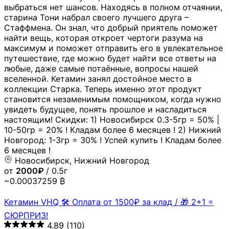
выбраться нет шансов. Находясь в полном отчаянии,
старина Тони набрал своего лучшего друга –
Стаффмена. Он знал, что добрый приятель поможет
найти вещь, которая откроет чертоги разума на
максимум и поможет отправить его в увлекательное
путешествие, где можно будет найти все ответы на
любые, даже самые потаённые, вопросы нашей
вселенной. Кетамин занял достойное место в
коллекции Старка. Теперь именно этот продукт
становится незаменимым помощником, когда нужно
увидеть будущее, понять прошлое и насладиться
настоящим! Скидки: 1) Новосибирск 0.3-5гр = 50% |
10-50гр = 20% ! Кладам более 6 месяцев ! 2) Нижний
Новгород: 1-3гр = 30% ! Успей купить ! Кладам более
6 месяцев !
Новосибирск, Нижний Новгород
от
2000₽
/ 0.5г
~0.00037259 ₿
Кетамин VHQ 🛠 Оплата от 1500₽ за клад / 🎁 2+1 =
СЮРПРИЗ!
4.89
(110)