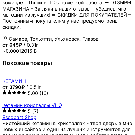
команде. Пиши в ЛС с пометкой работа. ➡ ОТЗЫВЫ
МАГАЗИНА – Загляни в наши отзывы - убедись, что
мы одни из лучших! ➡ СКИДКИ ДЛЯ ПОКУПАТЕЛЕЙ –
Постоянным покупателям у нас предусмотрены
скидки!
―――――――――――――――――――――――――――
Самара, Тольятти, Ульяновск, Глазов
от
645₽
/ 0.31г
~0.00012016 ₿
Похожие товары
КЕТАМИН
от
3790₽
/ 0.51г
5.00
(16)
Кетамин кристаллы VHQ
5
(7)
Escobart Shop
Чистейший кетамин в кристаллах - твоя дверь в мир
новых инсайтов и один из лучших инструментов для