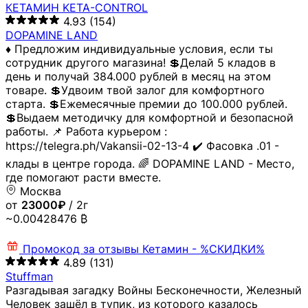
КЕТАМИН KETA-CONTROL
4.93
(154)
DOPAMINE LAND
♦️ Предложим индивидуальные условия, если ты
сотрудник другого магазина! 💲Делай 5 кладов в
день и получай 384.000 рублей в месяц на этом
товаре. 💲Удвоим твой залог для комфортного
старта. 💲Ежемесячные премии до 100.000 рублей.
💲Выдаем методичку для комфортной и безопасной
работы. 📌 Работа курьером :
https://telegra.ph/Vakansii-02-13-4 ✔️ Фасовка .01 -
клады в центре города. 🌈 DOPAMINE LAND - Место,
где помогают расти вместе.
Москва
от
23000₽
/ 2г
~0.00428476 ₿
Промокод за отзывы
Кетамин - %СКИДКИ%
4.89
(131)
Stuffman
Разгадывая загадку Войны Бесконечности, Железный
Человек зашёл в тупик, из которого казалось