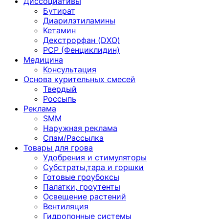
Диссоциативы
Бутират
Диарилэтиламины
Кетамин
Декстрорфан (DXO)
PCP (Фенциклидин)
Медицина
Консультация
Основа курительных смесей
Твердый
Россыпь
Реклама
SMM
Наружная реклама
Спам/Рассылка
Товары для грова
Удобрения и стимуляторы
Субстраты,тара и горшки
Готовые гроубоксы
Палатки, гроутенты
Освещение растений
Вентиляция
Гидропонные системы