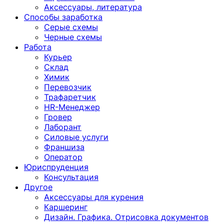
Аксессуары, литература
Способы заработка
Серые схемы
Черные схемы
Работа
Курьер
Склад
Химик
Перевозчик
Трафаретчик
HR-Менеджер
Гровер
Лаборант
Силовые услуги
Франшиза
Оператор
Юриспруденция
Консультация
Другoе
Аксессуары для курения
Каршеринг
Дизайн. Графика. Отрисовка документов