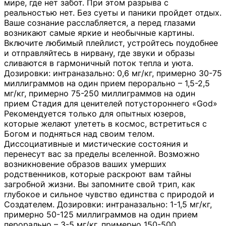
мире, где нет забот. При этом разрыва с
реальностью нет. Без суеты и паники пройдет отдых.
Ваше сознание расслабляется, а перед глазами
возникают самые яркие и необычные картины.
Включите любимый плейлист, устройтесь поудобнее
и отправляйтесь в нирвану, где звуки и образы
сливаются в гармоничный поток тепла и уюта.
Дозировки: интраназально: 0,6 мг/кг, примерно 30-75
миллиграммов на один прием перорально – 1,5-2,5
мг/кг, примерно 75-250 миллиграммов на один
прием Стадия для ценителей потустороннего «God»
Рекомендуется только для опытных юзеров,
которые желают улететь в космос, встретиться с
Богом и подняться над своим телом.
Диссоциативные и мистические состояния и
перенесут вас за пределы вселенной. Возможно
возникновение образов ваших умерших
родственников, которые раскроют вам тайны
загробной жизни. Вы запомните свой трип, как
глубокое и сильное чувство единства с природой и
Создателем. Дозировки: интраназально: 1-1,5 мг/кг,
примерно 50-125 миллиграммов на один прием
перорально – 3-5 мг/кг, примерно 150-500