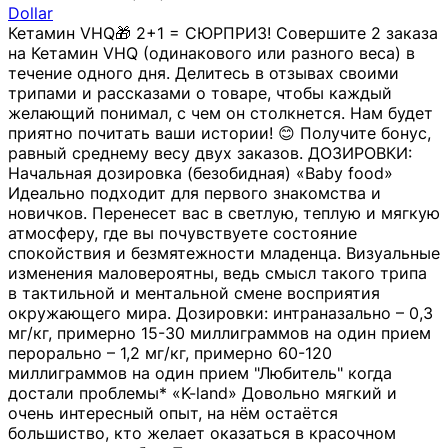
Dollar
Кетамин VHQ🎁 2+1 = СЮРПРИЗ! Совершите 2 заказа
на Кетамин VHQ (одинакового или разного веса) в
течение одного дня. Делитесь в отзывах своими
трипами и рассказами о товаре, чтобы каждый
желающий понимал, с чем он столкнется. Нам будет
приятно почитать ваши истории! 😊 Получите бонус,
равный среднему весу двух заказов. ДОЗИРОВКИ:
Начальная дозировка (безобидная) «Baby food»
Идеально подходит для первого знакомства и
новичков. Перенесет вас в светлую, теплую и мягкую
атмосферу, где вы почувствуете состояние
спокойствия и безмятежности младенца. Визуальные
изменения маловероятны, ведь смысл такого трипа
в тактильной и ментальной смене восприятия
окружающего мира. Дозировки: интраназально – 0,3
мг/кг, примерно 15-30 миллиграммов на один прием
перорально – 1,2 мг/кг, примерно 60-120
миллиграммов на один прием "Любитель" когда
достали проблемы* «K-land» Довольно мягкий и
очень интересный опыт, на нём остаётся
большиство, кто желает оказаться в красочном