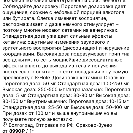
познания познания многогранности собственного я.
Соблюдайте дозировку! Пороговая дозировка дает
ощущения, схожие с небольшой порцией алкоголя
или бутирата. Слегка изменяет восприятие,
растормаживает и даже немного стимулирует –
поэтому многие нюхают кетамин на вечеринках.
Стандартная доза уже дает сильные эффекты
кетамина: ощутимые изменения звукового и
зрительного восприятия (диссоциация) и нарушение
координации. Высокая доза подразумевает трип «на
все деньги», то есть мощнейшие диссоциативные
эффекты вплоть до выхода из тела и получения
внетелесного опыта – то есть попадания в ту самую
пресловутую K-Hole. Дозировка кетамина Орально:
Пороговая доза: 50 мг Стандартная доза: 100-250 мг
Высокая доза: 250-500 мг Интраназально: Пороговая
доза: 5 мг Стандартная доза: 30-80 мг Высокая доза:
80-150 мг Внутримышечно: Пороговая доза: 10-15 мг
Стандартная доза: 25-50 мг Высокая доза: 50-100 мг
При дозах от 100 мг и выше внутримышечно вы
получаете полную анестезию.
Волгоград, Отправка по РФ, Орехово-Зуево
от
8990₽
/ 1г