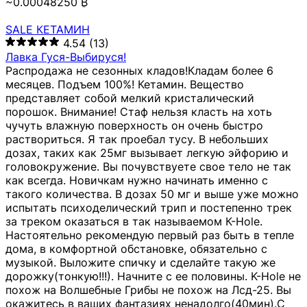
~0.00048250 ₿
SALE КЕТАМИН
4.54
(13)
Лавка Гуся-Выбируся!
Распродажа не сезонных кладов!Кладам более 6
месяцев. Подъем 100%! Кетамин. Вещество
представляет собой мелкий кристалический
порошок. Внимание! Стаф нельзя класть на хоть
чучуть влажную поверхность он очень быстро
раствориться. Я так проебал тусу. В небольших
дозах, таких как 25мг вызывает легкую эйфорию и
головокружение. Вы почувствуете свое тело не так
как всегда. Новичкам нужно начинать именно с
такого количества. В дозах 50 мг и выше уже можно
испытать психоделический трип и постепенно трек
за треком оказаться в так называемом К-Hole.
Настоятельно рекомендую первый раз быть в тепле
дома, в комфортной обстановке, обязательно с
музыкой. Выложите спичку и сделайте такую же
дорожку(тонкую!!!). Начните с ее половины. K-Hole не
похож на Волшебные Грибы не похож на Лсд-25. Вы
окажитесь в ваших фантазиях ненадолго(40мин).С