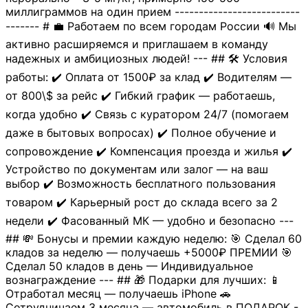
миллиграммов на один прием --------------------------
------- # 💼 Работаем по всем городам России 🔊 Мы
активно расширяемся и приглашаем в команду
надежных и амбициозных людей! --- ## 🛠 Условия
работы: ✔️ Оплата от 1500₽ за клад ✔️ Водителям —
от 800\$ за рейс ✔️ Гибкий график — работаешь,
когда удобно ✔️ Связь с куратором 24/7 (помогаем
даже в бытовых вопросах) ✔️ Полное обучение и
сопровождение ✔️ Компенсация проезда и жилья ✔️
Устройство по документам или залог — на ваш
выбор ✔️ Возможность бесплатного пользования
товаром ✔️ Карьерный рост до склада всего за 2
недели ✔️ Фасованный МК — удобно и безопасно ---
## 💸 Бонусы и премии каждую неделю: 🎯 Сделал 60
кладов за неделю — получаешь +5000₽ ПРЕМИИ 🎯
Сделал 50 кладов в день — Индивидуальное
вознаграждение --- ## 🎁 Подарки для лучших: 📱
Отработал месяц — получаешь iPhone 🚗
Сотрудничаем 3 месяца — автомобиль в ПОДАРОК -