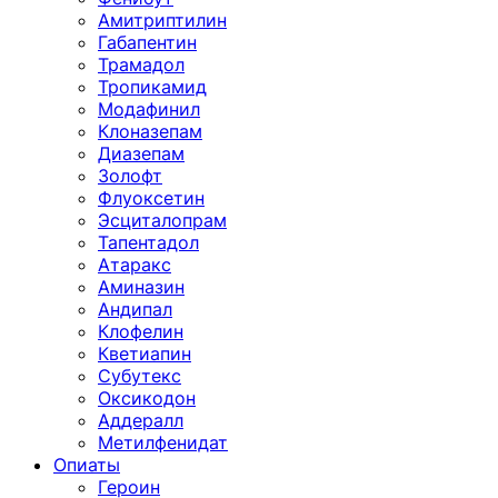
Амитриптилин
Габапентин
Трамадол
Тропикамид
Модафинил
Клоназепам
Диазепам
Золофт
Флуоксетин
Эсциталопрам
Тапентадол
Атаракс
Аминазин
Андипал
Клофелин
Кветиапин
Субутекс
Оксикодон
Аддералл
Метилфенидат
Опиаты
Героин