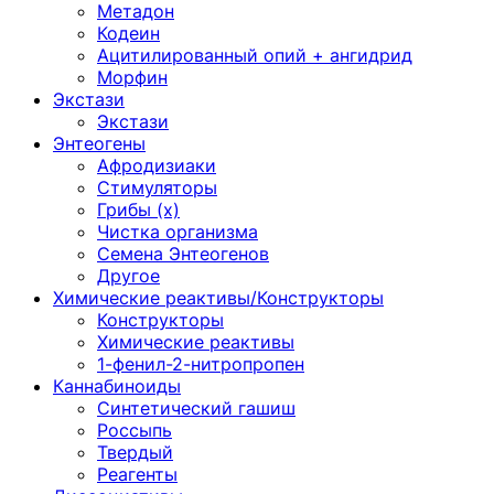
Метадон
Кодеин
Ацитилированный опий + ангидрид
Морфин
Экстази
Экстази
Энтеогены
Афродизиаки
Стимуляторы
Грибы (х)
Чистка организма
Семена Энтеогенов
Другое
Химические реактивы/Конструкторы
Конструкторы
Химические реактивы
1-фенил-2-нитропропен
Каннабиноиды
Синтетический гашиш
Россыпь
Твердый
Реагенты