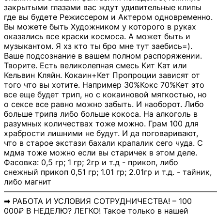
закрытыми глазами вас ждут удивительные клипы
где вы будете Режиссером и Актером одновременно.
Вы можете быть Художником у которого в руках
оказались все краски космоса. А может быть и
музыкантом. Я хз кто ты бро мне тут заебись=).
Ваше подсознание в вашем полном распоряжении.
Творите. Есть великолепная смесь Кит Кат или
Кельвин Кляйн. Кокаин+Кет Пропроции зависят от
того что вы хотите. Например 30%Кокс 70%Кет это
все еще будет трип, но с кокаиновой мягкостью, но
о сексе все равно можно забыть. И наоборот. Либо
больше трипа либо больше кокоса. На алкоголь в
разумных количествах тоже можно. Грам 100 для
храбрости лишними не будут. И да поговаривают,
что в старое экстази бахали крапалик сего чуда. С
мдма тоже можно если вы старичек в этом деле.
Фасовка: 0,5 гр; 1 гр; 2гр и т.д - прикоп, либо
снежный прикоп 0,51 гр; 1.01 гр; 2.01гр и т.д. - тайник,
либо магнит
―――――――――――――――――――――――――――
➡ РАБОТА И УСЛОВИЯ СОТРУДНИЧЕСТВА! – 100
000₽ В НЕДЕЛЮ? ЛЕГКО! Такое только в нашей