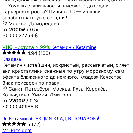
-- Хочешь стабильности, высокого дохода и
карьерного роста? Пиши в ЛС — и начни
зарабатывать уже сегодня!
Москва, Домодедово
от
2000₽
/ 0.5г
~0.00037259 ₿
VHQ
Чистота > 99%
Кетамин / Ketamine
4.94
(100)
Кладезь
Кетамин чистейший, искристый, рассыпчатый, сияет
аки кристаллики снежныя по утру морозному, сам
эфекта блаженного да нежного. Кладезя Качества
Знак присвоен по праву!
Санкт-Петербург, Москва, Руза, Королёв,
Кольчугино, Химки, Дмитров
от
2200₽
/ 0.3г
~0.00040985 ₿
★ Кетамин★ АКЦИЯ КЛАД В ПОДАРОК★
5
(72)
Mr. President