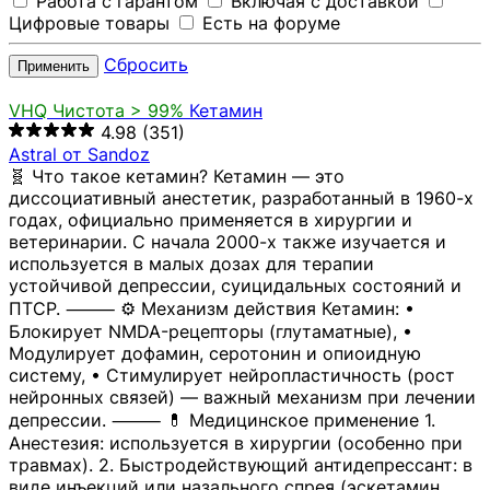
Работа с гарантом
Включая с доставкой
Цифровые товары
Есть на форуме
Сбросить
Применить
VHQ
Чистота > 99%
Кетамин
4.98
(351)
Astral от Sandoz
🧬 Что такое кетамин? Кетамин — это
диссоциативный анестетик, разработанный в 1960-х
годах, официально применяется в хирургии и
ветеринарии. С начала 2000-х также изучается и
используется в малых дозах для терапии
устойчивой депрессии, суицидальных состояний и
ПТСР. ⸻ ⚙️ Механизм действия Кетамин: •
Блокирует NMDA-рецепторы (глутаматные), •
Модулирует дофамин, серотонин и опиоидную
систему, • Стимулирует нейропластичность (рост
нейронных связей) — важный механизм при лечении
депрессии. ⸻ 💊 Медицинское применение 1.
Анестезия: используется в хирургии (особенно при
травмах). 2. Быстродействующий антидепрессант: в
виде инъекций или назального спрея (эскетамин,