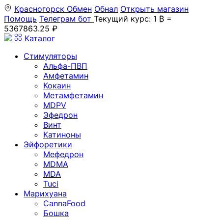
Красногорск
Обмен
Обнал
Открыть магазин
Помощь
Телеграм бот
Текущий курс: 1 ₿ =
5367863.25 ₽
Каталог
Стимуляторы
Альфа-ПВП
Амфетамин
Кокаин
Метамфетамин
MDPV
Эфедрон
Винт
Катиноны
Эйфоретики
Мефедрон
MDMA
MDA
Tuci
Марихуана
CannaFood
Бошка