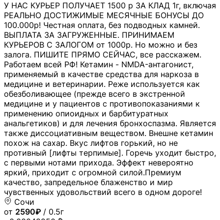
У НАС КУРЬЕР ПОЛУЧАЕТ 1500 р ЗА КЛАД 1г, включая
РЕАЛЬНО ДОСТИЖИМЫЕ МЕСЯЧНЫЕ БОНУСЫ ДО
100.000р! Честная оплата, без подводных камней.
ВЫПЛАТА ЗА ЗАГРУЖЕННЫЕ. ПРИНИМАЕМ
КУРЬЕРОВ С ЗАЛОГОМ от 1000р. Но можно и без
залога. ПИШИТЕ ПРЯМО СЕЙЧАС, все расскажем.
Работаем всей РФ! Кетамин - NMDA-антагонист,
применяемый в качестве средства для наркоза в
медицине и ветеринарии. Реже используется как
обезболивающее (прежде всего в экстренной
медицине и у пациентов с противопоказаниями к
применению опиоидных и барбитуратных
анальгетиков) и для лечения бронхоспазма. Является
также диссоциативным веществом. Внешне кетамин
похож на сахар. Вкус лифтов горький, но не
противный [лифты терпимые]. Горечь уходит быстро,
с первыми нотами прихода. Эффект невероятно
яркий, приходит с огромной силой.Премиум
качество, запредельное блаженство и мир
чувственных удовольствий всего в одном дороге!
Сочи
от
2590₽
/ 0.5г