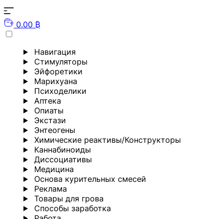
0.00 ₿
Навигация
Стимуляторы
Эйфоретики
Марихуана
Психоделики
Аптека
Опиаты
Экстази
Энтеогены
Химические реактивы/Конструкторы
Каннабиноиды
Диссоциативы
Медицина
Основа курительных смесей
Реклама
Товары для грова
Способы заработка
Работа