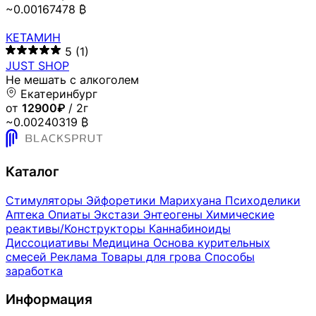
~0.00167478 ₿
КЕТАМИН
5
(1)
JUST SHOP
Не мешать с алкоголем
Екатеринбург
от
12900₽
/ 2г
~0.00240319 ₿
Каталог
Стимуляторы
Эйфоретики
Марихуана
Психоделики
Аптека
Опиаты
Экстази
Энтеогены
Химические
реактивы/Конструкторы
Каннабиноиды
Диссоциативы
Медицина
Основа курительных
смесей
Реклама
Товары для грова
Способы
заработка
Информация