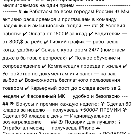
миллиграммов на один прием --------------------------
------- # 💼 Работаем по всем городам России 🔊 Мы
активно расширяемся и приглашаем в команду
надежных и амбициозных людей! --- ## 🛠 Условия
работы: ✔️ Оплата от 1500₽ за клад ✔️ Водителям —
от 800\$ за рейс ✔️ Гибкий график — работаешь,
когда удобно ✔️ Связь с куратором 24/7 (помогаем
даже в бытовых вопросах) ✔️ Полное обучение и
сопровождение ✔️ Компенсация проезда и жилья ✔️
Устройство по документам или залог — на ваш
выбор ✔️ Возможность бесплатного пользования
товаром ✔️ Карьерный рост до склада всего за 2
недели ✔️ Фасованный МК — удобно и безопасно ---
## 💸 Бонусы и премии каждую неделю: 🎯 Сделал 60
кладов за неделю — получаешь +5000₽ ПРЕМИИ 🎯
Сделал 50 кладов в день — Индивидуальное
вознаграждение --- ## 🎁 Подарки для лучших: 📱
Отработал месяц — получаешь iPhone 🚗
Сотрудничаем 3 месяца — автомобиль в ПОДАРОК -