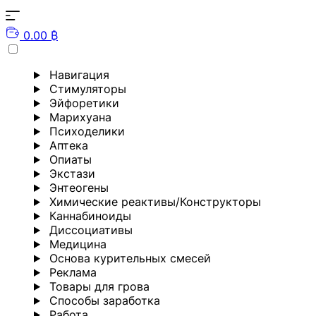
0.00 ₿
Навигация
Стимуляторы
Эйфоретики
Марихуана
Психоделики
Аптека
Опиаты
Экстази
Энтеогены
Химические реактивы/Конструкторы
Каннабиноиды
Диссоциативы
Медицина
Основа курительных смесей
Реклама
Товары для грова
Способы заработка
Работа