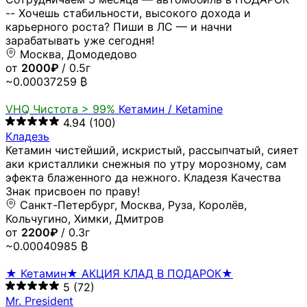
-- Хочешь стабильности, высокого дохода и
карьерного роста? Пиши в ЛС — и начни
зарабатывать уже сегодня!
Москва, Домодедово
от
2000₽
/ 0.5г
~0.00037259 ₿
VHQ
Чистота > 99%
Кетамин / Ketamine
4.94
(100)
Кладезь
Кетамин чистейший, искристый, рассыпчатый, сияет
аки кристаллики снежныя по утру морозному, сам
эфекта блаженного да нежного. Кладезя Качества
Знак присвоен по праву!
Санкт-Петербург, Москва, Руза, Королёв,
Кольчугино, Химки, Дмитров
от
2200₽
/ 0.3г
~0.00040985 ₿
★ Кетамин★ АКЦИЯ КЛАД В ПОДАРОК★
5
(72)
Mr. President