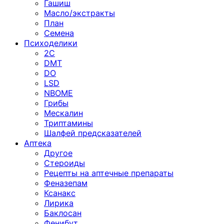
Гашиш
Масло/экстракты
План
Семена
Психоделики
2C
DMT
DO
LSD
NBOME
Грибы
Мескалин
Триптамины
Шалфей предсказателей
Аптека
Другое
Стероиды
Рецепты на аптечные препараты
Феназепам
Ксанакс
Лирика
Баклосан
Фенибут