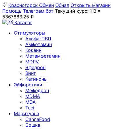
Красногорск
Обмен
Обнал
Открыть магазин
Помощь
Телеграм бот
Текущий курс: 1 ₿ =
5367863.25 ₽
Каталог
Стимуляторы
Альфа-ПВП
Амфетамин
Кокаин
Метамфетамин
MDPV
Эфедрон
Винт
Катиноны
Эйфоретики
Мефедрон
MDMA
MDA
Tuci
Марихуана
CannaFood
Бошка