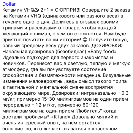
Dollar
Кетамин VHQ🎁 2+1 = СЮРПРИЗ! Совершите 2 заказа
на Кетамин VHQ (одинакового или разного веса) в
течение одного дня. Делитесь в отзывах своими
трипами и рассказами о товаре, чтобы каждый
желающий понимал, с чем он столкнется. Нам будет
приятно почитать ваши истории! 😊 Получите бонус,
равный среднему весу двух заказов. ДОЗИРОВКИ:
Начальная дозировка (безобидная) «Baby food»
Идеально подходит для первого знакомства и
новичков. Перенесет вас в светлую, теплую и мягкую
атмосферу, где вы почувствуете состояние
спокойствия и безмятежности младенца. Визуальные
изменения маловероятны, ведь смысл такого трипа
в тактильной и ментальной смене восприятия
окружающего мира. Дозировки: интраназально – 0,3
мг/кг, примерно 15-30 миллиграммов на один прием
перорально – 1,2 мг/кг, примерно 60-120
миллиграммов на один прием "Любитель" когда
достали проблемы* «K-land» Довольно мягкий и
очень интересный опыт, на нём остаётся
большиство, кто желает оказаться в красочном