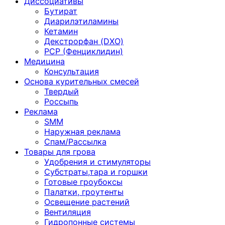
Диссоциативы
Бутират
Диарилэтиламины
Кетамин
Декстрорфан (DXO)
PCP (Фенциклидин)
Медицина
Консультация
Основа курительных смесей
Твердый
Россыпь
Реклама
SMM
Наружная реклама
Спам/Рассылка
Товары для грова
Удобрения и стимуляторы
Субстраты,тара и горшки
Готовые гроубоксы
Палатки, гроутенты
Освещение растений
Вентиляция
Гидропонные системы