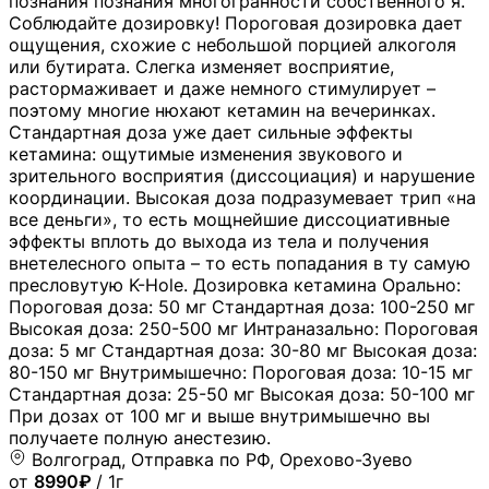
познания познания многогранности собственного я.
Соблюдайте дозировку! Пороговая дозировка дает
ощущения, схожие с небольшой порцией алкоголя
или бутирата. Слегка изменяет восприятие,
растормаживает и даже немного стимулирует –
поэтому многие нюхают кетамин на вечеринках.
Стандартная доза уже дает сильные эффекты
кетамина: ощутимые изменения звукового и
зрительного восприятия (диссоциация) и нарушение
координации. Высокая доза подразумевает трип «на
все деньги», то есть мощнейшие диссоциативные
эффекты вплоть до выхода из тела и получения
внетелесного опыта – то есть попадания в ту самую
пресловутую K-Hole. Дозировка кетамина Орально:
Пороговая доза: 50 мг Стандартная доза: 100-250 мг
Высокая доза: 250-500 мг Интраназально: Пороговая
доза: 5 мг Стандартная доза: 30-80 мг Высокая доза:
80-150 мг Внутримышечно: Пороговая доза: 10-15 мг
Стандартная доза: 25-50 мг Высокая доза: 50-100 мг
При дозах от 100 мг и выше внутримышечно вы
получаете полную анестезию.
Волгоград, Отправка по РФ, Орехово-Зуево
от
8990₽
/ 1г