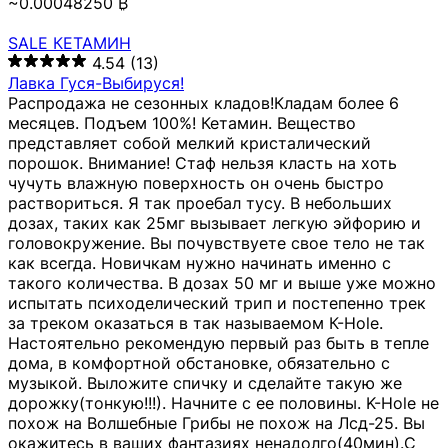
~0.00048250 ₿
SALE КЕТАМИН
4.54
(13)
Лавка Гуся-Выбируся!
Распродажа не сезонных кладов!Кладам более 6
месяцев. Подъем 100%! Кетамин. Вещество
представляет собой мелкий кристалический
порошок. Внимание! Стаф нельзя класть на хоть
чучуть влажную поверхность он очень быстро
раствориться. Я так проебал тусу. В небольших
дозах, таких как 25мг вызывает легкую эйфорию и
головокружение. Вы почувствуете свое тело не так
как всегда. Новичкам нужно начинать именно с
такого количества. В дозах 50 мг и выше уже можно
испытать психоделический трип и постепенно трек
за треком оказаться в так называемом К-Hole.
Настоятельно рекомендую первый раз быть в тепле
дома, в комфортной обстановке, обязательно с
музыкой. Выложите спичку и сделайте такую же
дорожку(тонкую!!!). Начните с ее половины. K-Hole не
похож на Волшебные Грибы не похож на Лсд-25. Вы
окажитесь в ваших фантазиях ненадолго(40мин).С