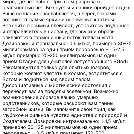
мире, где нет забот. При этом разрыва с
реальностью нет. Без суеты и паники пройдет отдых.
Ваше сознание расслабляется, а перед глазами
возникают самые яркие и необычные картины.
Включите любимый плейлист, устройтесь поудобнее
и отправляйтесь в нирвану, где звуки и образы
сливаются в гармоничный поток тепла и уюта.
Дозировки: интраназально: 0,6 мг/кг, примерно 30-75
миллиграммов на один прием перорально – 1,5-2,5
мг/кг, примерно 75-250 миллиграммов на один
прием Стадия для ценителей потустороннего «God»
Рекомендуется только для опытных юзеров,
которые желают улететь в космос, встретиться с
Богом и подняться над своим телом.
Диссоциативные и мистические состояния и
перенесут вас за пределы вселенной. Возможно
возникновение образов ваших умерших
родственников, которые раскроют вам тайны
загробной жизни. Вы запомните свой трип, как
глубокое и сильное чувство единства с природой и
Создателем. Дозировки: интраназально: 1-1,5 мг/кг,
примерно 50-125 миллиграммов на один прием
перорально – 3-5 мг/кг, примерно 150-500