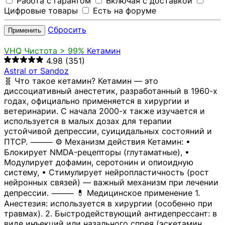
Работа с гарантом
Включая с доставкой
Цифровые товары
Есть на форуме
Сбросить
Применить
VHQ
Чистота > 99%
Кетамин
4.98
(351)
Astral от Sandoz
🧬 Что такое кетамин? Кетамин — это
диссоциативный анестетик, разработанный в 1960-х
годах, официально применяется в хирургии и
ветеринарии. С начала 2000-х также изучается и
используется в малых дозах для терапии
устойчивой депрессии, суицидальных состояний и
ПТСР. ⸻ ⚙️ Механизм действия Кетамин: •
Блокирует NMDA-рецепторы (глутаматные), •
Модулирует дофамин, серотонин и опиоидную
систему, • Стимулирует нейропластичность (рост
нейронных связей) — важный механизм при лечении
депрессии. ⸻ 💊 Медицинское применение 1.
Анестезия: используется в хирургии (особенно при
травмах). 2. Быстродействующий антидепрессант: в
виде инъекций или назального спрея (эскетамин,