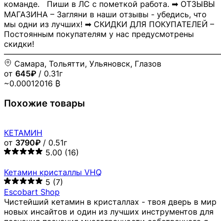
команде. Пиши в ЛС с пометкой работа. ➡ ОТЗЫВЫ
МАГАЗИНА – Загляни в наши отзывы - убедись, что
мы одни из лучших! ➡ СКИДКИ ДЛЯ ПОКУПАТЕЛЕЙ –
Постоянным покупателям у нас предусмотрены
скидки!
―――――――――――――――――――――――――――
Самара, Тольятти, Ульяновск, Глазов
от
645₽
/ 0.31г
~0.00012016 ₿
Похожие товары
КЕТАМИН
от
3790₽
/ 0.51г
5.00
(16)
Кетамин кристаллы VHQ
5
(7)
Escobart Shop
Чистейший кетамин в кристаллах - твоя дверь в мир
новых инсайтов и один из лучших инструментов для