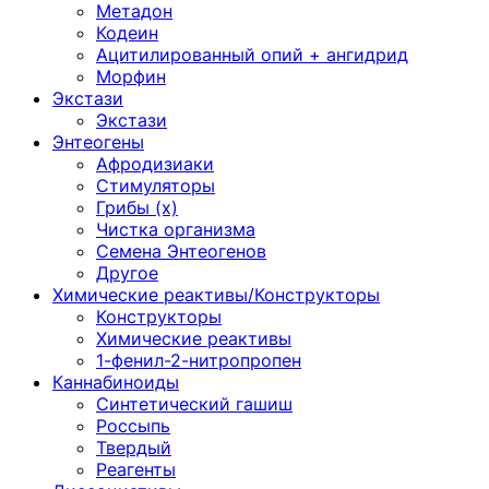
Метадон
Кодеин
Ацитилированный опий + ангидрид
Морфин
Экстази
Экстази
Энтеогены
Афродизиаки
Стимуляторы
Грибы (х)
Чистка организма
Семена Энтеогенов
Другое
Химические реактивы/Конструкторы
Конструкторы
Химические реактивы
1-фенил-2-нитропропен
Каннабиноиды
Синтетический гашиш
Россыпь
Твердый
Реагенты