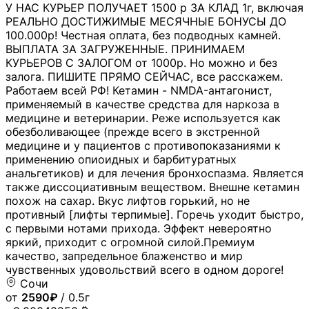
У НАС КУРЬЕР ПОЛУЧАЕТ 1500 р ЗА КЛАД 1г, включая
РЕАЛЬНО ДОСТИЖИМЫЕ МЕСЯЧНЫЕ БОНУСЫ ДО
100.000р! Честная оплата, без подводных камней.
ВЫПЛАТА ЗА ЗАГРУЖЕННЫЕ. ПРИНИМАЕМ
КУРЬЕРОВ С ЗАЛОГОМ от 1000р. Но можно и без
залога. ПИШИТЕ ПРЯМО СЕЙЧАС, все расскажем.
Работаем всей РФ! Кетамин - NMDA-антагонист,
применяемый в качестве средства для наркоза в
медицине и ветеринарии. Реже используется как
обезболивающее (прежде всего в экстренной
медицине и у пациентов с противопоказаниями к
применению опиоидных и барбитуратных
анальгетиков) и для лечения бронхоспазма. Является
также диссоциативным веществом. Внешне кетамин
похож на сахар. Вкус лифтов горький, но не
противный [лифты терпимые]. Горечь уходит быстро,
с первыми нотами прихода. Эффект невероятно
яркий, приходит с огромной силой.Премиум
качество, запредельное блаженство и мир
чувственных удовольствий всего в одном дороге!
Сочи
от
2590₽
/ 0.5г