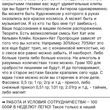
закрытыми глазами вас ждут удивительные клипы
где вы будете Режиссером и Актером одновременно.
Вы можете быть Художником у которого в руках
оказались все краски космоса. А может быть и
музыкантом. Я хз кто ты бро мне тут заебись=).
Ваше подсознание в вашем полном распоряжении.
Творите. Есть великолепная смесь Кит Кат или
Кельвин Кляйн. Кокаин+Кет Пропроции зависят от
того что вы хотите. Например 30%Кокс 70%Кет это
все еще будет трип, но с кокаиновой мягкостью, но
о сексе все равно можно забыть. И наоборот. Либо
больше трипа либо больше кокоса. На алкоголь в
разумных количествах тоже можно. Грам 100 для
храбрости лишними не будут. И да поговаривают,
что в старое экстази бахали крапалик сего чуда. С
мдма тоже можно если вы старичек в этом деле.
Фасовка: 0,5 гр; 1 гр; 2гр и т.д - прикоп, либо
снежный прикоп 0,51 гр; 1.01 гр; 2.01гр и т.д. - тайник,
либо магнит
―――――――――――――――――――――――――――
➡ РАБОТА И УСЛОВИЯ СОТРУДНИЧЕСТВА! – 100
000₽ В НЕДЕЛЮ? ЛЕГКО! Такое только в нашей