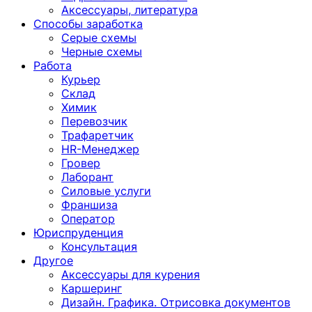
Аксессуары, литература
Способы заработка
Серые схемы
Черные схемы
Работа
Курьер
Склад
Химик
Перевозчик
Трафаретчик
HR-Менеджер
Гровер
Лаборант
Силовые услуги
Франшиза
Оператор
Юриспруденция
Консультация
Другoе
Аксессуары для курения
Каршеринг
Дизайн. Графика. Отрисовка документов