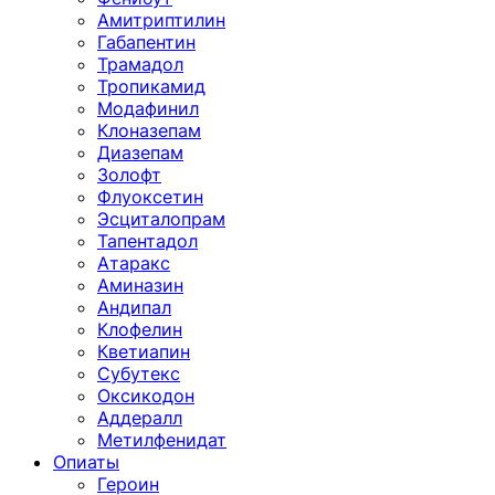
Амитриптилин
Габапентин
Трамадол
Тропикамид
Модафинил
Клоназепам
Диазепам
Золофт
Флуоксетин
Эсциталопрам
Тапентадол
Атаракс
Аминазин
Андипал
Клофелин
Кветиапин
Субутекс
Оксикодон
Аддералл
Метилфенидат
Опиаты
Героин