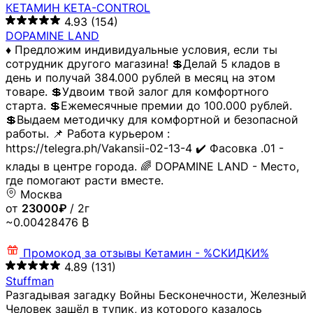
КЕТАМИН KETA-CONTROL
4.93
(154)
DOPAMINE LAND
♦️ Предложим индивидуальные условия, если ты
сотрудник другого магазина! 💲Делай 5 кладов в
день и получай 384.000 рублей в месяц на этом
товаре. 💲Удвоим твой залог для комфортного
старта. 💲Ежемесячные премии до 100.000 рублей.
💲Выдаем методичку для комфортной и безопасной
работы. 📌 Работа курьером :
https://telegra.ph/Vakansii-02-13-4 ✔️ Фасовка .01 -
клады в центре города. 🌈 DOPAMINE LAND - Место,
где помогают расти вместе.
Москва
от
23000₽
/ 2г
~0.00428476 ₿
Промокод за отзывы
Кетамин - %СКИДКИ%
4.89
(131)
Stuffman
Разгадывая загадку Войны Бесконечности, Железный
Человек зашёл в тупик, из которого казалось