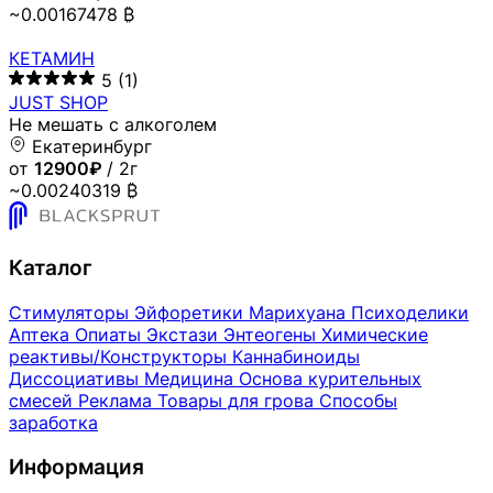
~0.00167478 ₿
КЕТАМИН
5
(1)
JUST SHOP
Не мешать с алкоголем
Екатеринбург
от
12900₽
/ 2г
~0.00240319 ₿
Каталог
Стимуляторы
Эйфоретики
Марихуана
Психоделики
Аптека
Опиаты
Экстази
Энтеогены
Химические
реактивы/Конструкторы
Каннабиноиды
Диссоциативы
Медицина
Основа курительных
смесей
Реклама
Товары для грова
Способы
заработка
Информация