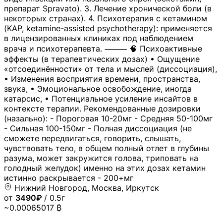
препарат Spravato). 3. Лечение хронической боли (в
некоторых странах). 4. Психотерапия с кетамином
(KAP, ketamine-assisted psychotherapy): применяется
в лицензированных клиниках под наблюдением
врача и психотерапевта. ⸻ 🧠 Психоактивные
эффекты (в терапевтических дозах) • Ощущение
«отсоединённости» от тела и мыслей (диссоциация),
• Изменения восприятия времени, пространства,
звука, • Эмоциональное освобождение, иногда
катарсис, • Потенциальное усиление инсайтов в
контексте терапии. Рекомендованные дозировки
(назально): - Пороговая 10-20мг - Средняя 50-100мг
- Сильная 100-150мг - Полная диссоциация (не
сможете передвигаться, говорить, слышать,
чувствовать тело, в общем полный отлет в глубины
разума, может закружится голова, триповать на
голодный желудок) именно на этих дозах кетамин
истинно раскрывается - 200+мг
Нижний Новгород, Москва, Иркутск
от
3490₽
/ 0.5г
~0.00065017 ₿