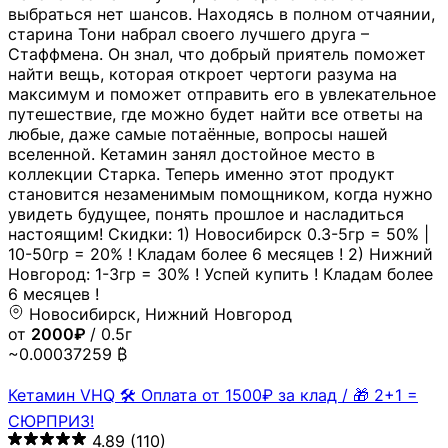
выбраться нет шансов. Находясь в полном отчаянии,
старина Тони набрал своего лучшего друга –
Стаффмена. Он знал, что добрый приятель поможет
найти вещь, которая откроет чертоги разума на
максимум и поможет отправить его в увлекательное
путешествие, где можно будет найти все ответы на
любые, даже самые потаённые, вопросы нашей
вселенной. Кетамин занял достойное место в
коллекции Старка. Теперь именно этот продукт
становится незаменимым помощником, когда нужно
увидеть будущее, понять прошлое и насладиться
настоящим! Скидки: 1) Новосибирск 0.3-5гр = 50% |
10-50гр = 20% ! Кладам более 6 месяцев ! 2) Нижний
Новгород: 1-3гр = 30% ! Успей купить ! Кладам более
6 месяцев !
Новосибирск, Нижний Новгород
от
2000₽
/ 0.5г
~0.00037259 ₿
Кетамин VHQ 🛠 Оплата от 1500₽ за клад / 🎁 2+1 =
СЮРПРИЗ!
4.89
(110)