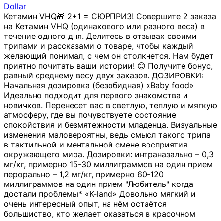
Dollar
Кетамин VHQ🎁 2+1 = СЮРПРИЗ! Совершите 2 заказа
на Кетамин VHQ (одинакового или разного веса) в
течение одного дня. Делитесь в отзывах своими
трипами и рассказами о товаре, чтобы каждый
желающий понимал, с чем он столкнется. Нам будет
приятно почитать ваши истории! 😊 Получите бонус,
равный среднему весу двух заказов. ДОЗИРОВКИ:
Начальная дозировка (безобидная) «Baby food»
Идеально подходит для первого знакомства и
новичков. Перенесет вас в светлую, теплую и мягкую
атмосферу, где вы почувствуете состояние
спокойствия и безмятежности младенца. Визуальные
изменения маловероятны, ведь смысл такого трипа
в тактильной и ментальной смене восприятия
окружающего мира. Дозировки: интраназально – 0,3
мг/кг, примерно 15-30 миллиграммов на один прием
перорально – 1,2 мг/кг, примерно 60-120
миллиграммов на один прием "Любитель" когда
достали проблемы* «K-land» Довольно мягкий и
очень интересный опыт, на нём остаётся
большиство, кто желает оказаться в красочном