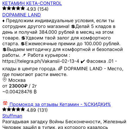
КЕТАМИН KETA-CONTROL
4.93
(154)
DOPAMINE LAND
♦️ Предложим индивидуальные условия, если ты
сотрудник другого магазина! 💲Делай 5 кладов в
день и получай 384.000 рублей в месяц на этом
товаре. 💲Удвоим твой залог для комфортного
старта. 💲Ежемесячные премии до 100.000 рублей.
💲Выдаем методичку для комфортной и безопасной
работы. 📌 Работа курьером :
https://telegra.ph/Vakansii-02-13-4 ✔️ Фасовка .01 -
клады в центре города. 🌈 DOPAMINE LAND - Место,
где помогают расти вместе.
Москва
от
23000₽
/ 2г
~0.00428476 ₿
Промокод за отзывы
Кетамин - %СКИДКИ%
4.89
(131)
Stuffman
Разгадывая загадку Войны Бесконечности, Железный
Человек зашёл в тупик, из которого казалось