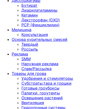
Диссоциативы
Бутират
Диарилэтиламины
Кетамин
Декстрорфан (DXO)
PCP (Фенциклидин)
Медицина
Консультация
Основа курительных смесей
Твердый
Россыпь
Реклама
SMM
Наружная реклама
Спам/Рассылка
Товары для грова
Удобрения и стимуляторы
Субстраты,тара и горшки
Готовые гроубоксы
Палатки, гроутенты
Освещение растений
Вентиляция
Гидропонные системы