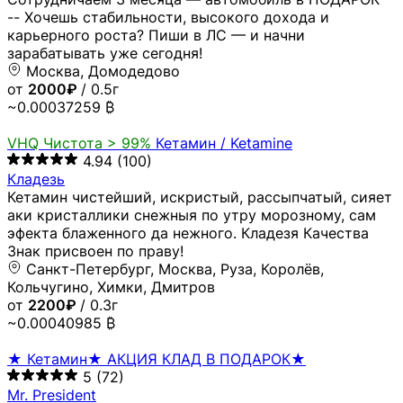
-- Хочешь стабильности, высокого дохода и
карьерного роста? Пиши в ЛС — и начни
зарабатывать уже сегодня!
Москва, Домодедово
от
2000₽
/ 0.5г
~0.00037259 ₿
VHQ
Чистота > 99%
Кетамин / Ketamine
4.94
(100)
Кладезь
Кетамин чистейший, искристый, рассыпчатый, сияет
аки кристаллики снежныя по утру морозному, сам
эфекта блаженного да нежного. Кладезя Качества
Знак присвоен по праву!
Санкт-Петербург, Москва, Руза, Королёв,
Кольчугино, Химки, Дмитров
от
2200₽
/ 0.3г
~0.00040985 ₿
★ Кетамин★ АКЦИЯ КЛАД В ПОДАРОК★
5
(72)
Mr. President