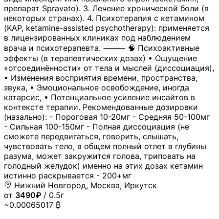
препарат Spravato). 3. Лечение хронической боли (в
некоторых странах). 4. Психотерапия с кетамином
(KAP, ketamine-assisted psychotherapy): применяется
в лицензированных клиниках под наблюдением
врача и психотерапевта. ⸻ 🧠 Психоактивные
эффекты (в терапевтических дозах) • Ощущение
«отсоединённости» от тела и мыслей (диссоциация),
• Изменения восприятия времени, пространства,
звука, • Эмоциональное освобождение, иногда
катарсис, • Потенциальное усиление инсайтов в
контексте терапии. Рекомендованные дозировки
(назально): - Пороговая 10-20мг - Средняя 50-100мг
- Сильная 100-150мг - Полная диссоциация (не
сможете передвигаться, говорить, слышать,
чувствовать тело, в общем полный отлет в глубины
разума, может закружится голова, триповать на
голодный желудок) именно на этих дозах кетамин
истинно раскрывается - 200+мг
Нижний Новгород, Москва, Иркутск
от
3490₽
/ 0.5г
~0.00065017 ₿