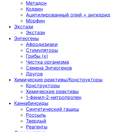
Метадон
Кодеин
Ацитилированный опий + ангидрид
Морфин
Экстази
Экстази
Энтеогены
Афродизиаки
Стимуляторы
Грибы (х)
Чистка организма
Семена Энтеогенов
Другое
Химические реактивы/Конструкторы
Конструкторы
Химические реактивы
1-фенил-2-нитропропен
Каннабиноиды
Синтетический гашиш
Россыпь
Твердый
Реагенты