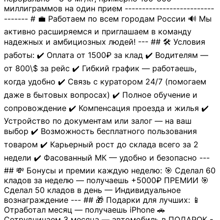
миллиграммов на один прием --------------------------
------- # 💼 Работаем по всем городам России 🔊 Мы
активно расширяемся и приглашаем в команду
надежных и амбициозных людей! --- ## 🛠 Условия
работы: ✔️ Оплата от 1500₽ за клад ✔️ Водителям —
от 800\$ за рейс ✔️ Гибкий график — работаешь,
когда удобно ✔️ Связь с куратором 24/7 (помогаем
даже в бытовых вопросах) ✔️ Полное обучение и
сопровождение ✔️ Компенсация проезда и жилья ✔️
Устройство по документам или залог — на ваш
выбор ✔️ Возможность бесплатного пользования
товаром ✔️ Карьерный рост до склада всего за 2
недели ✔️ Фасованный МК — удобно и безопасно ---
## 💸 Бонусы и премии каждую неделю: 🎯 Сделал 60
кладов за неделю — получаешь +5000₽ ПРЕМИИ 🎯
Сделал 50 кладов в день — Индивидуальное
вознаграждение --- ## 🎁 Подарки для лучших: 📱
Отработал месяц — получаешь iPhone 🚗
Сотрудничаем 3 месяца — автомобиль в ПОДАРОК -