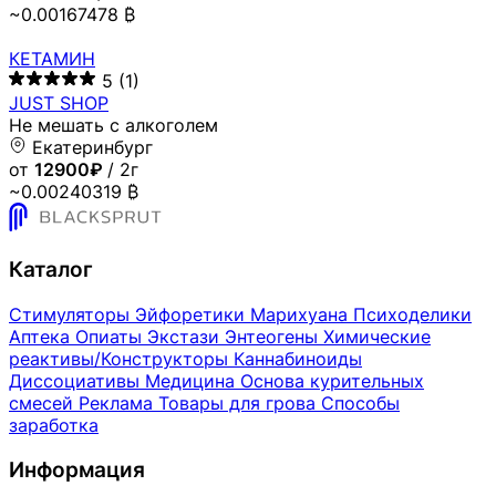
~0.00167478 ₿
КЕТАМИН
5
(1)
JUST SHOP
Не мешать с алкоголем
Екатеринбург
от
12900₽
/ 2г
~0.00240319 ₿
Каталог
Стимуляторы
Эйфоретики
Марихуана
Психоделики
Аптека
Опиаты
Экстази
Энтеогены
Химические
реактивы/Конструкторы
Каннабиноиды
Диссоциативы
Медицина
Основа курительных
смесей
Реклама
Товары для грова
Способы
заработка
Информация