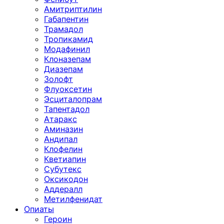
Амитриптилин
Габапентин
Трамадол
Тропикамид
Модафинил
Клоназепам
Диазепам
Золофт
Флуоксетин
Эсциталопрам
Тапентадол
Атаракс
Аминазин
Андипал
Клофелин
Кветиапин
Субутекс
Оксикодон
Аддералл
Метилфенидат
Опиаты
Героин