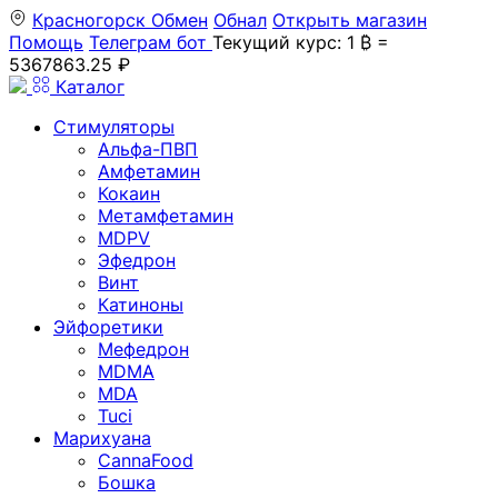
Красногорск
Обмен
Обнал
Открыть магазин
Помощь
Телеграм бот
Текущий курс: 1 ₿ =
5367863.25 ₽
Каталог
Стимуляторы
Альфа-ПВП
Амфетамин
Кокаин
Метамфетамин
MDPV
Эфедрон
Винт
Катиноны
Эйфоретики
Мефедрон
MDMA
MDA
Tuci
Марихуана
CannaFood
Бошка