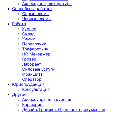
Аксессуары, литература
Способы заработка
Серые схемы
Черные схемы
Работа
Курьер
Склад
Химик
Перевозчик
Трафаретчик
HR-Менеджер
Гровер
Лаборант
Силовые услуги
Франшиза
Оператор
Юриспруденция
Консультация
Другoе
Аксессуары для курения
Каршеринг
Дизайн. Графика. Отрисовка документов