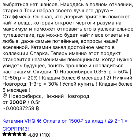
выбраться нет шансов. Находясь в полном отчаянии,
старина Тони набрал своего лучшего друга –
Стаффмена. Он знал, что добрый приятель поможет
найти вещь, которая откроет чертоги разума на
максимум и поможет отправить его в увлекательное
путешествие, где можно будет найти все ответы на
любые, даже самые потаённые, вопросы нашей
вселенной. Кетамин занял достойное место в
коллекции Старка. Теперь именно этот продукт
становится незаменимым помощником, когда нужно
увидеть будущее, понять прошлое и насладиться
настоящим! Скидки: 1) Новосибирск 0.3-5гр = 50% |
10-50гр = 20% ! Кладам более 6 месяцев ! 2) Нижний
Новгород: 1-3гр = 30% ! Успей купить ! Кладам более
6 месяцев !
Новосибирск, Нижний Новгород
от
2000₽
/ 0.5г
~0.00037259 ₿
Кетамин VHQ 🛠 Оплата от 1500₽ за клад / 🎁 2+1 =
СЮРПРИЗ!
4.89
(110)