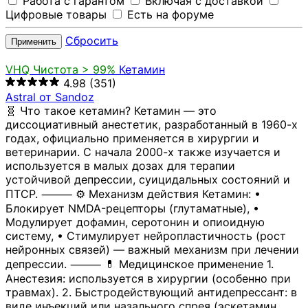
Работа с гарантом
Включая с доставкой
Цифровые товары
Есть на форуме
Сбросить
Применить
VHQ
Чистота > 99%
Кетамин
4.98
(351)
Astral от Sandoz
🧬 Что такое кетамин? Кетамин — это
диссоциативный анестетик, разработанный в 1960-х
годах, официально применяется в хирургии и
ветеринарии. С начала 2000-х также изучается и
используется в малых дозах для терапии
устойчивой депрессии, суицидальных состояний и
ПТСР. ⸻ ⚙️ Механизм действия Кетамин: •
Блокирует NMDA-рецепторы (глутаматные), •
Модулирует дофамин, серотонин и опиоидную
систему, • Стимулирует нейропластичность (рост
нейронных связей) — важный механизм при лечении
депрессии. ⸻ 💊 Медицинское применение 1.
Анестезия: используется в хирургии (особенно при
травмах). 2. Быстродействующий антидепрессант: в
виде инъекций или назального спрея (эскетамин,