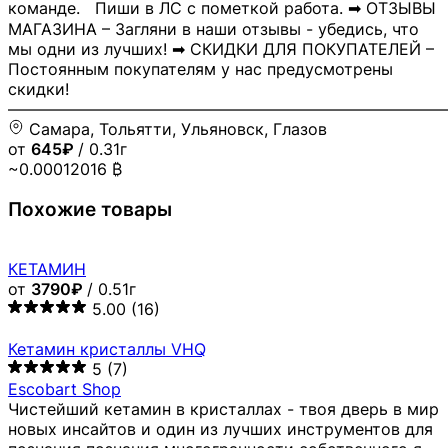
команде. Пиши в ЛС с пометкой работа. ➡ ОТЗЫВЫ
МАГАЗИНА – Загляни в наши отзывы - убедись, что
мы одни из лучших! ➡ СКИДКИ ДЛЯ ПОКУПАТЕЛЕЙ –
Постоянным покупателям у нас предусмотрены
скидки!
―――――――――――――――――――――――――――
Самара, Тольятти, Ульяновск, Глазов
от
645₽
/ 0.31г
~0.00012016 ₿
Похожие товары
КЕТАМИН
от
3790₽
/ 0.51г
5.00
(16)
Кетамин кристаллы VHQ
5
(7)
Escobart Shop
Чистейший кетамин в кристаллах - твоя дверь в мир
новых инсайтов и один из лучших инструментов для