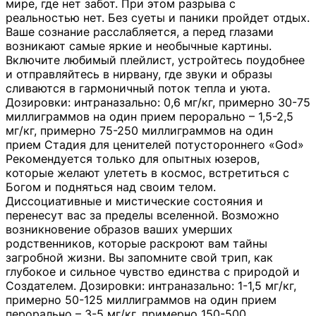
мире, где нет забот. При этом разрыва с
реальностью нет. Без суеты и паники пройдет отдых.
Ваше сознание расслабляется, а перед глазами
возникают самые яркие и необычные картины.
Включите любимый плейлист, устройтесь поудобнее
и отправляйтесь в нирвану, где звуки и образы
сливаются в гармоничный поток тепла и уюта.
Дозировки: интраназально: 0,6 мг/кг, примерно 30-75
миллиграммов на один прием перорально – 1,5-2,5
мг/кг, примерно 75-250 миллиграммов на один
прием Стадия для ценителей потустороннего «God»
Рекомендуется только для опытных юзеров,
которые желают улететь в космос, встретиться с
Богом и подняться над своим телом.
Диссоциативные и мистические состояния и
перенесут вас за пределы вселенной. Возможно
возникновение образов ваших умерших
родственников, которые раскроют вам тайны
загробной жизни. Вы запомните свой трип, как
глубокое и сильное чувство единства с природой и
Создателем. Дозировки: интраназально: 1-1,5 мг/кг,
примерно 50-125 миллиграммов на один прием
перорально – 3-5 мг/кг, примерно 150-500