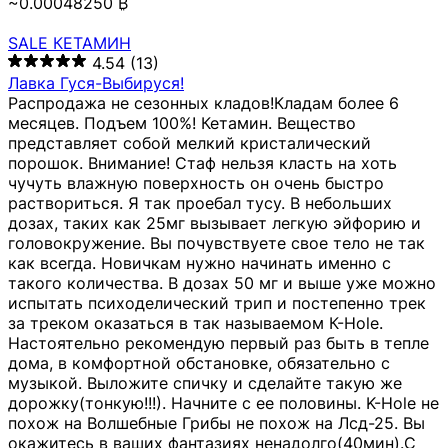
~0.00048250 ₿
SALE КЕТАМИН
4.54
(13)
Лавка Гуся-Выбируся!
Распродажа не сезонных кладов!Кладам более 6
месяцев. Подъем 100%! Кетамин. Вещество
представляет собой мелкий кристалический
порошок. Внимание! Стаф нельзя класть на хоть
чучуть влажную поверхность он очень быстро
раствориться. Я так проебал тусу. В небольших
дозах, таких как 25мг вызывает легкую эйфорию и
головокружение. Вы почувствуете свое тело не так
как всегда. Новичкам нужно начинать именно с
такого количества. В дозах 50 мг и выше уже можно
испытать психоделический трип и постепенно трек
за треком оказаться в так называемом К-Hole.
Настоятельно рекомендую первый раз быть в тепле
дома, в комфортной обстановке, обязательно с
музыкой. Выложите спичку и сделайте такую же
дорожку(тонкую!!!). Начните с ее половины. K-Hole не
похож на Волшебные Грибы не похож на Лсд-25. Вы
окажитесь в ваших фантазиях ненадолго(40мин).С