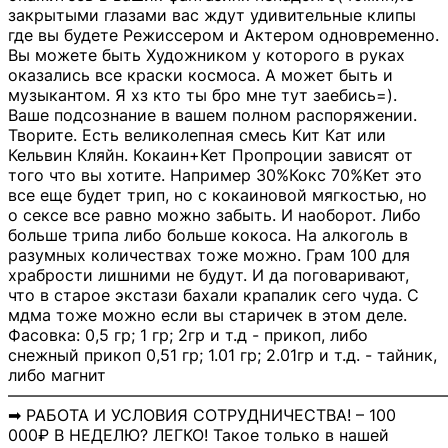
закрытыми глазами вас ждут удивительные клипы
где вы будете Режиссером и Актером одновременно.
Вы можете быть Художником у которого в руках
оказались все краски космоса. А может быть и
музыкантом. Я хз кто ты бро мне тут заебись=).
Ваше подсознание в вашем полном распоряжении.
Творите. Есть великолепная смесь Кит Кат или
Кельвин Кляйн. Кокаин+Кет Пропроции зависят от
того что вы хотите. Например 30%Кокс 70%Кет это
все еще будет трип, но с кокаиновой мягкостью, но
о сексе все равно можно забыть. И наоборот. Либо
больше трипа либо больше кокоса. На алкоголь в
разумных количествах тоже можно. Грам 100 для
храбрости лишними не будут. И да поговаривают,
что в старое экстази бахали крапалик сего чуда. С
мдма тоже можно если вы старичек в этом деле.
Фасовка: 0,5 гр; 1 гр; 2гр и т.д - прикоп, либо
снежный прикоп 0,51 гр; 1.01 гр; 2.01гр и т.д. - тайник,
либо магнит
―――――――――――――――――――――――――――
➡ РАБОТА И УСЛОВИЯ СОТРУДНИЧЕСТВА! – 100
000₽ В НЕДЕЛЮ? ЛЕГКО! Такое только в нашей