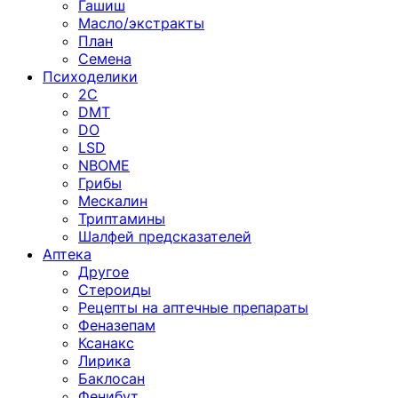
Гашиш
Масло/экстракты
План
Семена
Психоделики
2C
DMT
DO
LSD
NBOME
Грибы
Мескалин
Триптамины
Шалфей предсказателей
Аптека
Другое
Стероиды
Рецепты на аптечные препараты
Феназепам
Ксанакс
Лирика
Баклосан
Фенибут