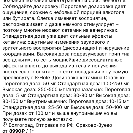
познания познания многогранности собственного я.
Соблюдайте дозировку! Пороговая дозировка дает
ощущения, схожие с небольшой порцией алкоголя
или бутирата. Слегка изменяет восприятие,
растормаживает и даже немного стимулирует –
поэтому многие нюхают кетамин на вечеринках.
Стандартная доза уже дает сильные эффекты
кетамина: ощутимые изменения звукового и
зрительного восприятия (диссоциация) и нарушение
координации. Высокая доза подразумевает трип «на
все деньги», то есть мощнейшие диссоциативные
эффекты вплоть до выхода из тела и получения
внетелесного опыта – то есть попадания в ту самую
пресловутую K-Hole. Дозировка кетамина Орально:
Пороговая доза: 50 мг Стандартная доза: 100-250 мг
Высокая доза: 250-500 мг Интраназально: Пороговая
доза: 5 мг Стандартная доза: 30-80 мг Высокая доза:
80-150 мг Внутримышечно: Пороговая доза: 10-15 мг
Стандартная доза: 25-50 мг Высокая доза: 50-100 мг
При дозах от 100 мг и выше внутримышечно вы
получаете полную анестезию.
Волгоград, Отправка по РФ, Орехово-Зуево
от
8990₽
/ 1г