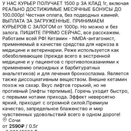
У НАС КУРЬЕР ПОЛУЧАЕТ 1500 р ЗА КЛАД 1г, включая
РЕАЛЬНО ДОСТИЖИМЫЕ МЕСЯЧНЫЕ БОНУСЫ ДО
100.000р! Честная оплата, без подводных камней.
ВЫПЛАТА ЗА ЗАГРУЖЕННЫЕ. ПРИНИМАЕМ
КУРЬЕРОВ С ЗАЛОГОМ от 1000р. Но можно и без
залога. ПИШИТЕ ПРЯМО СЕЙЧАС, все расскажем.
Работаем всей РФ! Кетамин - NMDA-антагонист,
применяемый в качестве средства для наркоза в
медицине и ветеринарии. Реже используется как
обезболивающее (прежде всего в экстренной
медицине и у пациентов с противопоказаниями к
применению опиоидных и барбитуратных
анальгетиков) и для лечения бронхоспазма. Является
также диссоциативным веществом. Внешне кетамин
похож на сахар. Вкус лифтов горький, но не
противный [лифты терпимые]. Горечь уходит быстро,
с первыми нотами прихода. Эффект невероятно
яркий, приходит с огромной силой.Премиум
качество, запредельное блаженство и мир
чувственных удовольствий всего в одном дороге!
Сочи
от
2590₽
/ 0.5г