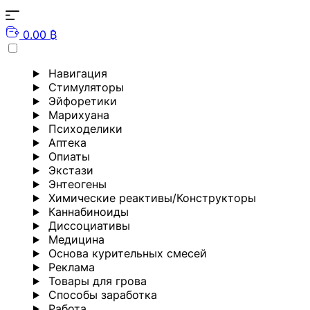
0.00 ₿
Навигация
Стимуляторы
Эйфоретики
Марихуана
Психоделики
Аптека
Опиаты
Экстази
Энтеогены
Химические реактивы/Конструкторы
Каннабиноиды
Диссоциативы
Медицина
Основа курительных смесей
Реклама
Товары для грова
Способы заработка
Работа