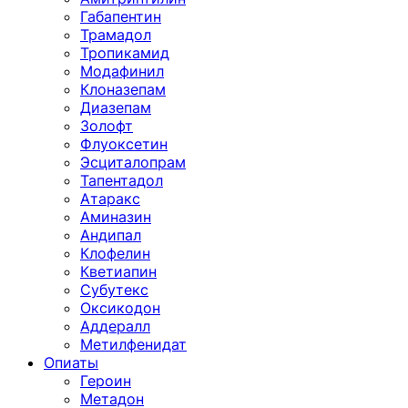
Габапентин
Трамадол
Тропикамид
Модафинил
Клоназепам
Диазепам
Золофт
Флуоксетин
Эсциталопрам
Тапентадол
Атаракс
Аминазин
Андипал
Клофелин
Кветиапин
Субутекс
Оксикодон
Аддералл
Метилфенидат
Опиаты
Героин
Метадон