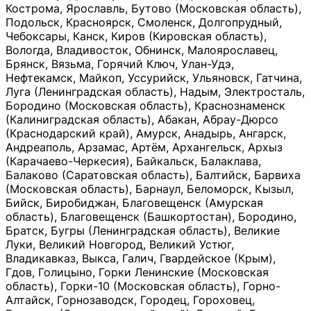
Кострома, Ярославль, Бутово (Московская область),
Подольск, Красноярск, Смоленск, Долгопрудный,
Чебоксары, Канск, Киров (Кировская область),
Вологда, Владивосток, Обнинск, Малоярославец,
Брянск, Вязьма, Горячий Ключ, Улан-Удэ,
Нефтекамск, Майкоп, Уссурийск, Ульяновск, Гатчина,
Луга (Ленинградская область), Надым, Электросталь,
Бородино (Московская область), Краснознаменск
(Калиниградская область), Абакан, Абрау-Дюрсо
(Краснодарский край), Амурск, Анадырь, Ангарск,
Андреаполь, Арзамас, Артём, Архангельск, Архыз
(Карачаево-Черкесия), Байкальск, Балаклава,
Балаково (Саратовская область), Балтийск, Барвиха
(Московская область), Барнаул, Беломорск, Кызыл,
Бийск, Биробиджан, Благовещенск (Амурская
область), Благовещенск (Башкортостан), Бородино,
Братск, Бугры (Ленинградская область), Великие
Луки, Великий Новгород, Великий Устюг,
Владикавказ, Выкса, Галич, Гвардейское (Крым),
Гдов, Голицыно, Горки Ленинские (Московская
область), Горки-10 (Московская область), Горно-
Алтайск, Горнозаводск, Городец, Гороховец,