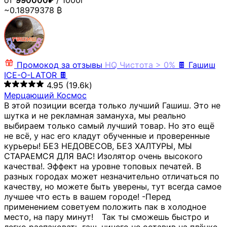
от
990000₽
/ 1000г
~0.18979378 ₿
Промокод за отзывы
HQ
Чистота > 0%
🍫 Гашиш
ICE-O-LATOR 🍫
4.95
(19.6k)
Мерцающий Космос
В этой позиции всегда только лучший Гашиш. Это не
шутка и не рекламная замануха, мы реально
выбираем только самый лучший товар. Но это ещё
не всё, у нас его кладут обученные и проверенные
курьеры! БЕЗ НЕДОВЕСОВ, БЕЗ ХАЛТУРЫ, МЫ
СТАРАЕМСЯ ДЛЯ ВАС! Изолятор очень высокого
качества!. Эффект на уровне топовых печатей. В
разных городах может незначительно отличаться по
качеству, но можете быть уверены, тут всегда самое
лучшее что есть в вашем городе! -Перед
применением советуем положить пак в холодное
место, на пару минут!⠀ Так ты сможешь быстро и