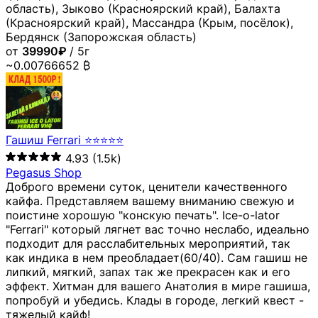
область), Зыково (Красноярский край), Балахта
(Красноярский край), Массандра (Крым, посёлок),
Бердянск (Запорожская область)
от
39990₽
/ 5г
~0.00766652 ₿
Гашиш Ferrari ⭐⭐⭐⭐⭐
4.93
(1.5k)
Pegasus Shop
Доброго времени суток, ценители качественного
кайфа. Представляем вашему вниманию свежую и
поистине хорошую "конскую печать". Ice-o-lator
"Ferrari" который лягнет вас точно неслабо, идеально
подходит для расслабительных мероприятий, так
как индика в нем преобладает(60/40). Сам гашиш не
липкий, мягкий, запах так же прекрасен как и его
эффект. Хитман для вашего Анатолия в мире гашиша,
попробуй и убедись. Клады в городе, легкий квест -
тяжелый кайф!