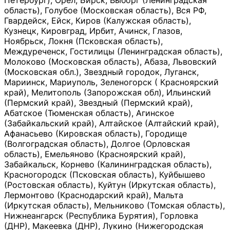
Петербург), Орёл, Бирск, Выборг (Ленинградская
область), Голубое (Московская область), Вся РФ,
Гвардейск, Ейск, Киров (Калужская область),
Кузнецк, Кировград, Ирбит, Ачинск, Глазов,
Ноябрьск, Локня (Псковская область),
Междуреченск, Гостилицы (Ленинградская область),
Молоково (Московская область), Абаза, Львовский
(Московская обл.), Звездный городок, Луганск,
Мариинск, Мариуполь, Зеленогорск ( Красноярский
край), Мелитополь (Запорожская обл), Ильинский
(Пермский край), Звездный (Пермский край),
Абатское (Тюменская область), Агинское
(Забайкальский край), Алтайское (Алтайский край),
Афанасьево (Кировская область), Городище
(Волгоградская область), Долгое (Орловская
область), Емельяново (Красноярский край),
Забайкальск, Корнево (Калининградская область),
Красногородск (Псковская область), Куйбышево
(Ростовская область), Куйтун (Иркутская область),
Лермонтово (Краснодарский край), Мальта
(Иркутская область), Мельниково (Томская область),
Нижнеангарск (Республика Бурятия), Горловка
(ДНР), Макеевка (ДНР), Лукино (Нижегородская