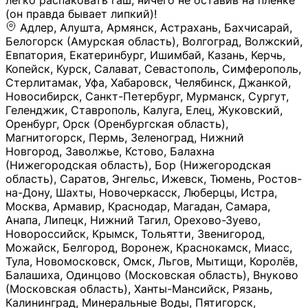
легко распаковать гаш, ничего не оставив на плёнке
(он правда бывает липкий)!
Адлер, Алушта, Армянск, Астрахань, Бахчисарай,
Белогорск (Амурская область), Волгоград, Волжский,
Евпатория, Екатеринбург, Ишимбай, Казань, Керчь,
Копейск, Курск, Салават, Севастополь, Симферополь,
Стерлитамак, Уфа, Хабаровск, Челябинск, Джанкой,
Новосибирск, Санкт-Петербург, Мурманск, Сургут,
Геленджик, Ставрополь, Калуга, Елец, Жуковский,
Оренбург, Орск (Оренбургская область),
Магнитогорск, Пермь, Зеленоград, Нижний
Новгород, Заволжье, Кстово, Балахна
(Нижегородская область), Бор (Нижегородская
область), Саратов, Энгельс, Ижевск, Тюмень, Ростов-
на-Дону, Шахты, Новочеркасск, Люберцы, Истра,
Москва, Армавир, Краснодар, Магадан, Самара,
Анапа, Липецк, Нижний Тагил, Орехово-Зуево,
Новороссийск, Крымск, Тольятти, Звенигород,
Можайск, Белгород, Воронеж, Краснокамск, Миасс,
Тула, Новомосковск, Омск, Льгов, Мытищи, Королёв,
Балашиха, Одинцово (Московская область), Внуково
(Московская область), Ханты-Мансийск, Рязань,
Калининград, Минеральные Воды, Пятигорск,