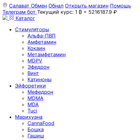
Салават
Обмен
Обнал
Открыть магазин
Помощь
Телеграм бот
Текущий курс: 1 ₿ = 5216187.9 ₽
Каталог
Стимуляторы
Альфа-ПВП
Амфетамин
Кокаин
Метамфетамин
MDPV
Эфедрон
Винт
Катиноны
Эйфоретики
Мефедрон
MDMA
MDA
Tuci
Марихуана
CannaFood
Бошка
Гашиш