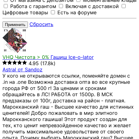
От магазина с депозитом
Моментальные клады
Работа с гарантом
Включая с доставкой
Цифровые товары
Есть на форуме
Сбросить
Применить
VHQ
Чистота > 0%
Гашиш Ice-o-lator
4.95
(17.8k)
Astral от Sandoz
У кого не открываются ссылки, поменяйте домен с
.in на .one Возможна доставка опта во все крупные
города РФ от 500 г! За ценами и сроками
обращайтесь в ЛС! РАБОТА от 1500р. В МСК
предзаказы от 100г, доставка на район - платная.
Марокканский гаш - Высшее качество для истинных
ценителей! Добро пожаловать в мир элитного
Марокканского гашиша! Этот продукт создан для
тех, кто ценит непревзойденное качество и желает
получить максимальное удовольствие от своего
опыта. Почему выбрать Марокканский гаш? Высшее