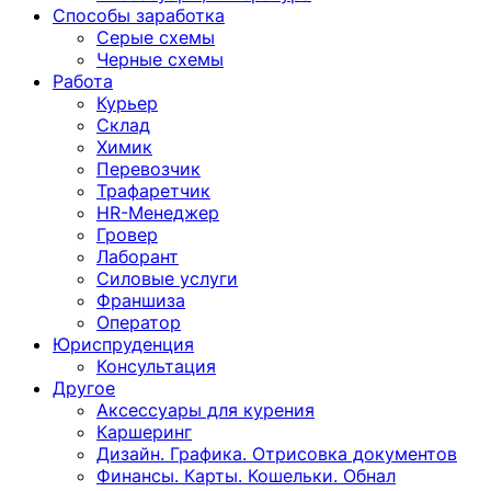
Способы заработка
Серые схемы
Черные схемы
Работа
Курьер
Склад
Химик
Перевозчик
Трафаретчик
HR-Менеджер
Гровер
Лаборант
Силовые услуги
Франшиза
Оператор
Юриспруденция
Консультация
Другoе
Аксессуары для курения
Каршеринг
Дизайн. Графика. Отрисовка документов
Финансы. Карты. Кошельки. Обнал