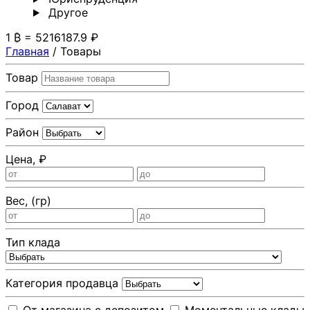
Другoе
1 ₿ = 5216187.9 ₽
Главная
/
Товары
Товар
Город
Район
Цена, ₽
Вес, (гр)
Тип клада
Категория продавца