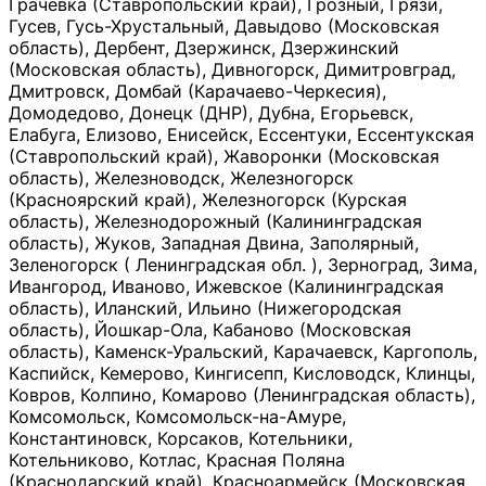
Грачевка (Ставропольский край), Грозный, Грязи,
Гусев, Гусь-Хрустальный, Давыдово (Московская
область), Дербент, Дзержинск, Дзержинский
(Московская область), Дивногорск, Димитровград,
Дмитровск, Домбай (Карачаево-Черкесия),
Домодедово, Донецк (ДНР), Дубна, Егорьевск,
Елабуга, Елизово, Енисейск, Ессентуки, Ессентукская
(Ставропольский край), Жаворонки (Московская
область), Железноводск, Железногорск
(Красноярский край), Железногорск (Курская
область), Железнодорожный (Калининградская
область), Жуков, Западная Двина, Заполярный,
Зеленогорск ( Ленинградская обл. ), Зерноград, Зима,
Ивангород, Иваново, Ижевское (Калининградская
область), Иланский, Ильино (Нижегородская
область), Йошкар-Ола, Кабаново (Московская
область), Каменск-Уральский, Карачаевск, Каргополь,
Каспийск, Кемерово, Кингисепп, Кисловодск, Клинцы,
Ковров, Колпино, Комарово (Ленинградская область),
Комсомольск, Комсомольск-на-Амуре,
Константиновск, Корсаков, Котельники,
Котельниково, Котлас, Красная Поляна
(Краснодарский край), Красноармейск (Московская