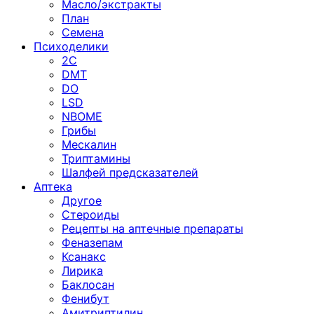
Масло/экстракты
План
Семена
Психоделики
2C
DMT
DO
LSD
NBOME
Грибы
Мескалин
Триптамины
Шалфей предсказателей
Аптека
Другое
Стероиды
Рецепты на аптечные препараты
Феназепам
Ксанакс
Лирика
Баклосан
Фенибут
Амитриптилин