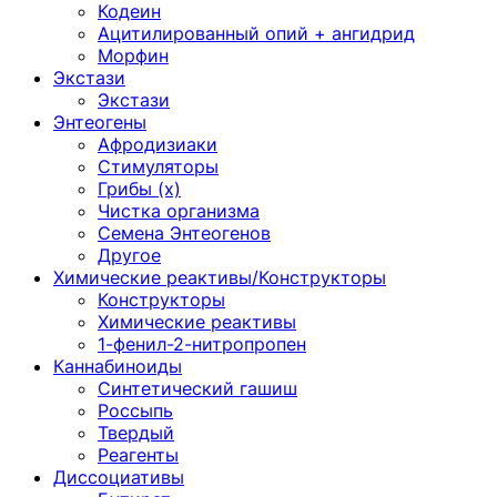
Кодеин
Ацитилированный опий + ангидрид
Морфин
Экстази
Экстази
Энтеогены
Афродизиаки
Стимуляторы
Грибы (х)
Чистка организма
Семена Энтеогенов
Другое
Химические реактивы/Конструкторы
Конструкторы
Химические реактивы
1-фенил-2-нитропропен
Каннабиноиды
Синтетический гашиш
Россыпь
Твердый
Реагенты
Диссоциативы