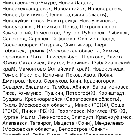
Николаевск-на-Амуре, Новая Ладога,
Новоалександровск, Новоалтайск, Нововоронеж,
Новое Девяткино (Ленинградская область),
Новокуйбышевск, Новотроицк, Новоульяновск,
Новоуральск, Норильск, Пенза, Петропавловск-
Камчатский, Раменское, Реутов, Рубцовск, Рыбинск,
Салехард, Саранск, Сафоново, Сергиев Посад,
Сосновоборск, Сызрань, Сыктывкар, Тверь,
Тобольск, Троицк (Московская область), Химки,
Череповец, Чита, Шлиссельбург, Щёлково, Элиста,
Южно-Сахалинск, Якутск, Нерчинск (Забайкальский
край), Мамонтово (Алтайский край), Новокузнецк,
Томск, Иркутск, Коломна, Псков, Азов, Лобня,
Дмитров, Чехов, Серпухов, Клин, Красногорск,
Северск, Владимир, Тамбов, Абинск, Багратионовск,
Ржев, Коммунар, Пушкин, Петергоф(Х), Кронштадт,
Суздаль, Красноармейск (Саратовская область),
Гжель (Московская область), Минск (РБ)(Х), Орша
(РБ)(Х), Пинск (РБ)(Х), Георгиевск, Могилев (РБ)(Х),
Курган, Ишим, Лениногорск, Златоуст, Красноуфимск,
Алапаевск, Таганрог, Мацеста (Сочи), Менделеево
(Московская область), Белоостров (Санкт-