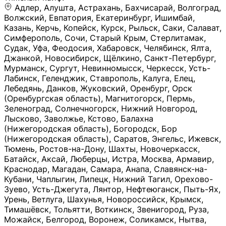
Адлер, Алушта, Астрахань, Бахчисарай, Волгоград, Волжский, Евпатория, Екатеринбург, Ишимбай, Казань, Керчь, Копейск, Курск, Рыльск, Саки, Салават, Симферополь, Сочи, Старый Крым, Стерлитамак, Судак, Уфа, Феодосия, Хабаровск, Челябинск, Ялта, Джанкой, Новосибирск, Щёлкино, Санкт-Петербург, Мурманск, Сургут, Невинномысск, Черкесск, Усть-Лабинск, Геленджик, Ставрополь, Калуга, Елец, Лебедянь, Данков, Жуковский, Оренбург, Орск (Оренбургская область), Магнитогорск, Пермь, Зеленоград, Солнечногорск, Нижний Новгород, Лысково, Заволжье, Кстово, Балахна (Нижегородская область), Богородск, Бор (Нижегородская область), Саратов, Энгельс, Ижевск, Тюмень, Ростов-на-Дону, Шахты, Новочеркасск, Батайск, Аксай, Люберцы, Истра, Москва, Армавир, Краснодар, Магадан, Самара, Анапа, Славянск-на-Кубани, Чаплыгин, Липецк, Нижний Тагил, Орехово-Зуево, Усть-Джегута, Лянтор, Нефтеюганск, Пыть-Ях, Урень, Ветлуга, Шахунья, Новороссийск, Крымск, Тимашёвск, Тольятти, Воткинск, Звенигород, Руза, Можайск, Белгород, Воронеж, Соликамск, Нытва, Лысьва (Пермский край), Чусовой, Кунгур, Краснокамск, Миасс, Губаха, Тула, Новомосковск, Донской, Омск, Льгов, Мытищи, Королёв, Ивантеевка, Балашиха, Семилуки, Кудымкар, Старый Оскол, Оса (Пермский край), Одинцово (Московская область), Ханты-Мансийск, Лабинск, Темрюк, Курганинск, Белореченск (Краснодарский край), Алупкa, Губкин, Рязань, Калининград, Усть-Илимск, Фрязино, Минеральные Воды, Пятигорск, Кострома, Ярославль, Коркино, Верхняя Пышма, Подольск, Красноярск, Смоленск, Долгопрудный, Чебоксары, Калачинск, Канск, Киров (Кировская область), Вологда, Рославль, Владивосток, Обнинск, Балабаново (Калужская область), Малоярославец, Брянск, Видное, Ярцево, Вязьма, Гагарин, Приволжск, Фурманов, Чайковский, Кинешма, Горячий Ключ, Улан-Удэ, Туймазы, Дюртюли, Альметьевск, Нефтекамск, Хадыженск, Апшеронск, Майкоп, Уссурийск, Ульяновск, Гатчина, Луга (Ленинградская область), Надым, Ногинск, Электросталь, Железнодорожный (Московская область), Бутурлиновка, Кириллов, Краснознаменск (Калиниградская область), Мышкин, Томмот, Холм, Абакан, Абдулино, Агидель, Агрыз, Адыгейск, Азнакаево, Алатырь, Алдан, Алейск, Александров, Александровск, Алексеевка (Белгородская обл.), Алексин, Амурск, Анадырь, Ангарск, Андреаполь, Анжеро-Судженск, Анива, Апатиты, Арамиль, Ардон, Арзамас, Аркадак, Арсеньев, Артём, Артёмовский, Архангельск, Асбест, Асино, Аткарск, Ахтубинск, Аша, Бабаево (Вологодская область), Бавлы (Республика Татарстан), Байкальск, Бакал, Баксан, Балаклава, Балаково (Саратовская область), Балашов (Саратовская область), Балтийск, Барабинск, Барнаул, Барыш (Ульяновская область), Бежецк, Белая Калитва (Ростовская область), Белебей, Белогорск (Крым), Белозерск, Белокуриха, Беломорск, Белоозёрский (Московская область), Белорецк (Республика Башкортостан), Кызыл, Белоярский (Ханты-Мансийский АО), Бердск, Березники (Пермский край), Берёзовский (Кемеровская область), Берёзовский (Свердловская область), Беслан, Бийск, Бикин, Билибино, Биробиджан, Благовещенск (Амурская область), Благовещенск (Башкортостан), Бобров, Богородицк, Боготол, Богучар, Бокситогорск (Ленинградская область), Бологое (Тверская область), Болхов, Большой Камень (Приморский край), Борисоглебск (Воронежская область), Боровичи (Новгородская область), Боровск, Бородино, Братск, Бронницы (Московская область), Бугульма (Республика Татарстан), Бугуруслан (Оренбургская область), Буинск, Буй, Буйнакск, Валдай, Валуйки, Велиж, Великие Луки, Великий Новгород, Великий Устюг, Вельск, Венёв, Верещагино, Верхнеуральск, Верхний Уфалей, Верхняя Салда, Верхняя Тура, Весьегонск, Вилючинск, Вихоревка, Вичуга, Владикавказ, Волгодонск, Волгореченск, Володарск, Волосово, Волчанск, Вольск, Воркута, Ворсма, Всеволожск (Ленинградская область), Вуктыл, Выкса, Высоковск, Высоцк, Вытегра, Вышний Волочёк, Вяземский, Вязники, Вятские Поляны, Нея, Шилка, Гаврилов Посад, Гаврилов-Ям, Гай, Галич, Гдов, Голицыно, Горно-Алтайск, Горнозаводск, Горняк, Городец, Гороховец, Гремячинск, Грозный, Грязи, Грязовец, Губкинский, Гуково, Гулькевичи, Гурьевск (Калининградская область), Гурьевск (Кемеровская область), Гусев, Гусь-Хрустальный, Давлеканово, Далматово, Дальнегорск, Дегтярск, Дедовск, Демидов, Дербент, Десногорск, Дзержинск, Дзержинский (Московская область), Дивногорск, Димитровград, Дмитровск, Дно, Добрянка, Долинск, Домодедово, Донецк (ДНР), Дорогобуж, Дрезна, Дубна, Дудинка, Духовщина, Дятьково, Егорьевск, Елабуга, Елизово, Ельня (Будет изменено название), Емва, Енисейск, Ермолино, Ершов, Ессентуки, Ефремов, Железноводск, Железногорск (Красноярский край), Железногорск (Курская область), Железногорск-Илимский, Жигулёвск, Жиздра, Жирновск, Жуков, Жуковка, Заводоуковск, Заволжск, Задонск, Заинск, Заозёрный, Заозёрск, Западная Двина, Заполярный, Зарайск, Заречный (Пензенская область), Заречный (Свердловская область), Заринск, Звенигово, Зверево, Зеленогорск ( Ленинградская обл. ), Зеленоградск, Зеленодольск, Зеленокумск, Зерноград, Зима, Змеиногорск, Зубцов, Ивангород, Иваново, Ивдель, Избербаш, Изобильный, Иланский, Инза, Инкерман, Инта, Ипатово, Искитим, Йошкар-Ола, Кадников, Калач, Калач-на-Дону, Калининск, Калтан, Калязин, Камбарка, Каменка (Пензенская область), Каменногорск (Ленинградская область), Каменск-Уральский, Каменск-Шахтинский, Камень-на-Оби, Камешково, Камышин, Канаш, Кандалакша, Карабаново, Карабаш, Карачаевск, Каргат, Каргополь, Карпинск, Карталы, Касимов, Касли, Каспийск, Катав-Ивановск, Катайск, Качканар, Кашин, Кашира, Кемерово, Кемь, Кизел, Кизилюрт, Кизляр, Кимовск, Кимры, Кингисепп, Кинель, Киреевск, Киренск, Киржач, Кириши, Кирово-Чепецк, Кировск (Ленинградская область), Кировск (Мурманская область), Кирсанов, Киселёвск, Кисловодск, Климовск, Клинцы, Княгинино, Ковдор, Ковров, Когалым, Козельск, Козьмодемьянск, Кола, Кологрив, Колпашево, Колпино, Кольчугино, Комсомольск, Комсомольск-на-Амуре, Конаково, Кондопога, Кондрово, Константиновск, Кораблино, Кореновск, Корсаков, Коряжма, Костерёво, Костомукша, Котельники, Котельниково, Котельнич, Котлас, Котовск, Кохма, Красноармейск (Московская область), Краснозаводск, Краснознаменск (Московская область), Краснокаменск, Краснослободск (Волгоградская область), Краснотурьинск, Красноуральск, Красный Сулин, Кремёнки, Кропоткин, Кубинка, Кувшиново (Тверская область), Кудрово, Кулебаки, Кумертау, Курлово, Куровское, Куртамыш, Курчатов, Куса, Кушва, Кыштым, Лабытнанги, Лагань, Лаишево (Республика Татарстан), Лакинск, Лангепас, Лахденпохья, Ленинск-Кузнецкий, Ленск (Республика Саха), Лермонтов (Ставропольский край), Лесозаводск (Приморский край), Лесосибирск, Ливны (Орловская область), Ликино-Дулёво, Липки (Тульская область), Лиски (Воронежская область), Лихославль, Лодейное Поле, Ломоносов (Санкт-Петербург), Лосино-Петровский, Лукоянов, Луховицы, Лыткарино, Любань (Ленинградская область), Любим, Людиново, Магас, Майский, Макаров, Малая Вишера, Малгобек, Мамадыш, Мамоново, Мантурово, Маркс, Махачкала, Мглин, Мегион, Медвежьегорск, Медногорск, Медынь, Меленки, Мелеуз, Менделеевск, Мещовск, Микунь, Миллерово, Минусинск, Миньяр, Мирный (Архангельская область), Мирный (Якутия), Михайловка (Город), Михайловск (Свердловская область), Михайловск (Ставропольский край), Могоча, Можга, Моздок, Мончегорск, Морозовск, Моршанск, Мосальск, Муравленко, Мурино, Муром, Мценск, Мыски, Набережные Челны, Навашино (Нижегородская область), Назарово (Красноярский край), Назрань, Нальчик, Наро-Фоминск, Нарткала, Нарьян-Мар, Находка, Невель (Псковская область), Невельск, Невьянск, Нелидово (Тверская область), Неман, Нерехта (Костромская область), Нерюнгри, Нестеров, Нефтегорск (Самарская область), Нефтекумск, Нижневартовск, Нижнекамск (Республика Татарстан), Нижнеудинск, Нижние Серги, Нижний Ломов, Нижняя Тура, Николаевск-на-Амуре, Никольск (Вологодская область), Никольск (Пензенская область), Новая Ладога, Новая Ляля, Новоалександровск, Новоалтайск, Нововоронеж, Новодвинск, Новозыбков, Новокубанск, Новокуйбышевск, Новомичуринск, Новопавловск, Новоржев, Новосокольники, Новотроицк, Новоульяновск, Новоуральск, Новохопёрск, Новочебоксарск, Новошахтинск, Новый Оскол, Новый Уренгой, Норильск, Нурлат, Нягань, Нязепетровск, Няндома, Облучье, Обоянь, Озёрск (Калининградская область), Озёрск (Челябинская область), Озёры, Октябрьск (Самарская область), Октябрьский (Башкортостан), Окуловка (Новгородская область), Оленегорск, Олонец, Онега, Опочка, Осинники, Осташков, Остров, Острогожск, Отрадный, Оха, Павлово, Павловск (Воронежская область), Павловск (Санкт-Петербург), Павловский Посад, Партизанск, Певек, Пенза, Первоуральск, Перевоз, Пересвет, Переславль-Залесский, Пестово (Новгородская область), Петрозаводск, Петропавловск-Камчатский, Печоры, Пикалёво, Пионерский, Питкяранта, Плавск, Плёс, Подпорожье, Покачи, Покров, Покровск, Полесск, Полысаево, Полярные Зори, Полярный, Поронайск, Порхов, Похвистнево, Почеп, Починок, Пошехонье, Правдинск, Приморск (Калининградская область), Приморско-Ахтарск, Приозерск, Прокопьевск, Протвино, Прохладный, Пугачёв, Пудож, Пустошка, Пушкино, Пущино, Пыталово, Радужный (Владимирская область), Радужный (Ханты-Мансийский АО), Райчихинск, Раменское, Рассказово, Ревда, Реж, Реутов, Родники, Россошь, Ростов (Ярославская обл.), Рошаль, Ртищево, Рубцовск, Рузаевка, Рыбинск, Рыбное, Ряжск, Салехард, Сальск, Саранск, Сарапул, Саров, Сасово, Сатка, Сафоново, Саяногорск, Саянск, Светлогорск, Светлоград, Светлый, Светогорск (Ленинградская область), Свободный, Себеж, Северобайкальск, Северодвинск, Североуральск, Сегежа, Семикаракорск, Сенгилей, Серафимович, Сергач, Сергиев Посад, Сердобск, Сертолово (Ленинградская область), Сестрорецк (Ленинградская область), Сибай, Скопин, Славгород, Сланцы, Слободской, Слюдянка, Собинка, Советск (Кировская область), Советск (Калининградская область), Советск (Тульская область), Советская Гавань, Советский (Ханты-Мансийский АО), Сокол (Вологодская область), Солигалич, Соль-Илецк, Сольцы, Сортавала, Сосенский, Сосновоборск, Сосновый Бор (Ленинградская область), Сосногорск, Спас-Клепики, Спасск-Рязанский, С