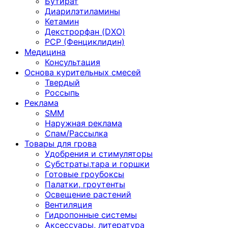
Бутират
Диарилэтиламины
Кетамин
Декстрорфан (DXO)
PCP (Фенциклидин)
Медицина
Консультация
Основа курительных смесей
Твердый
Россыпь
Реклама
SMM
Наружная реклама
Спам/Рассылка
Товары для грова
Удобрения и стимуляторы
Субстраты,тара и горшки
Готовые гроубоксы
Палатки, гроутенты
Освещение растений
Вентиляция
Гидропонные системы
Аксессуары, литература