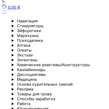
0.00 ₿
Навигация
Стимуляторы
Эйфоретики
Марихуана
Психоделики
Аптека
Опиаты
Экстази
Энтеогены
Химические реактивы/Конструкторы
Каннабиноиды
Диссоциативы
Медицина
Основа курительных смесей
Реклама
Товары для грова
Способы заработка
Работа
Юриспруденция