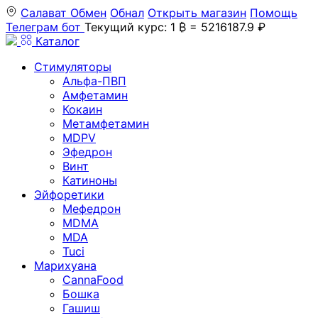
Салават
Обмен
Обнал
Открыть магазин
Помощь
Телеграм бот
Текущий курс: 1 ₿ = 5216187.9 ₽
Каталог
Стимуляторы
Альфа-ПВП
Амфетамин
Кокаин
Метамфетамин
MDPV
Эфедрон
Винт
Катиноны
Эйфоретики
Мефедрон
MDMA
MDA
Tuci
Марихуана
CannaFood
Бошка
Гашиш