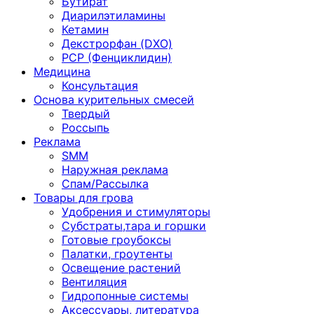
Бутират
Диарилэтиламины
Кетамин
Декстрорфан (DXO)
PCP (Фенциклидин)
Медицина
Консультация
Основа курительных смесей
Твердый
Россыпь
Реклама
SMM
Наружная реклама
Спам/Рассылка
Товары для грова
Удобрения и стимуляторы
Субстраты,тара и горшки
Готовые гроубоксы
Палатки, гроутенты
Освещение растений
Вентиляция
Гидропонные системы
Аксессуары, литература