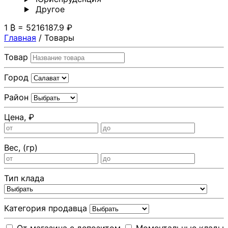
Другoе
1 ₿ = 5216187.9 ₽
Главная
/
Товары
Товар
Город
Район
Цена, ₽
Вес, (гр)
Тип клада
Категория продавца