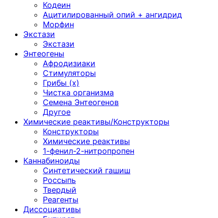
Кодеин
Ацитилированный опий + ангидрид
Морфин
Экстази
Экстази
Энтеогены
Афродизиаки
Стимуляторы
Грибы (х)
Чистка организма
Семена Энтеогенов
Другое
Химические реактивы/Конструкторы
Конструкторы
Химические реактивы
1-фенил-2-нитропропен
Каннабиноиды
Синтетический гашиш
Россыпь
Твердый
Реагенты
Диссоциативы