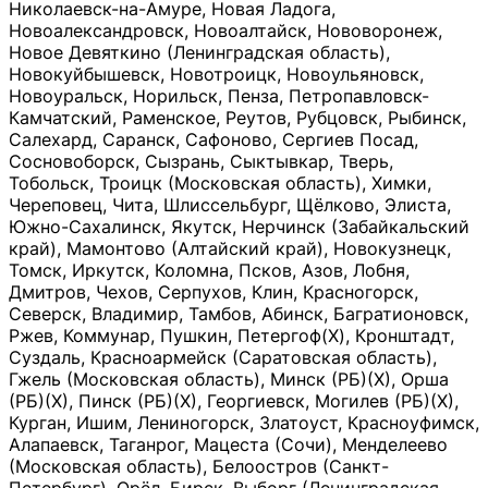
Николаевск-на-Амуре, Новая Ладога,
Новоалександровск, Новоалтайск, Нововоронеж,
Новое Девяткино (Ленинградская область),
Новокуйбышевск, Новотроицк, Новоульяновск,
Новоуральск, Норильск, Пенза, Петропавловск-
Камчатский, Раменское, Реутов, Рубцовск, Рыбинск,
Салехард, Саранск, Сафоново, Сергиев Посад,
Сосновоборск, Сызрань, Сыктывкар, Тверь,
Тобольск, Троицк (Московская область), Химки,
Череповец, Чита, Шлиссельбург, Щёлково, Элиста,
Южно-Сахалинск, Якутск, Нерчинск (Забайкальский
край), Мамонтово (Алтайский край), Новокузнецк,
Томск, Иркутск, Коломна, Псков, Азов, Лобня,
Дмитров, Чехов, Серпухов, Клин, Красногорск,
Северск, Владимир, Тамбов, Абинск, Багратионовск,
Ржев, Коммунар, Пушкин, Петергоф(Х), Кронштадт,
Суздаль, Красноармейск (Саратовская область),
Гжель (Московская область), Минск (РБ)(Х), Орша
(РБ)(Х), Пинск (РБ)(Х), Георгиевск, Могилев (РБ)(Х),
Курган, Ишим, Лениногорск, Златоуст, Красноуфимск,
Алапаевск, Таганрог, Мацеста (Сочи), Менделеево
(Московская область), Белоостров (Санкт-