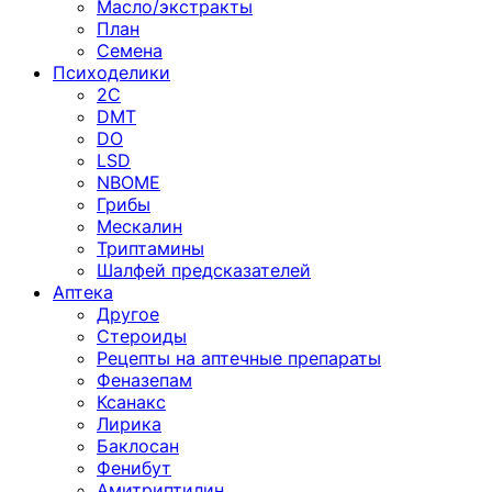
Масло/экстракты
План
Семена
Психоделики
2C
DMT
DO
LSD
NBOME
Грибы
Мескалин
Триптамины
Шалфей предсказателей
Аптека
Другое
Стероиды
Рецепты на аптечные препараты
Феназепам
Ксанакс
Лирика
Баклосан
Фенибут
Амитриптилин