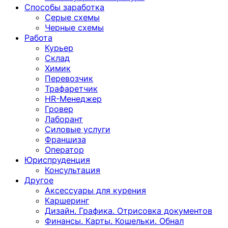
Способы заработка
Серые схемы
Черные схемы
Работа
Курьер
Склад
Химик
Перевозчик
Трафаретчик
HR-Менеджер
Гровер
Лаборант
Силовые услуги
Франшиза
Оператор
Юриспруденция
Консультация
Другoе
Аксессуары для курения
Каршеринг
Дизайн. Графика. Отрисовка документов
Финансы. Карты. Кошельки. Обнал