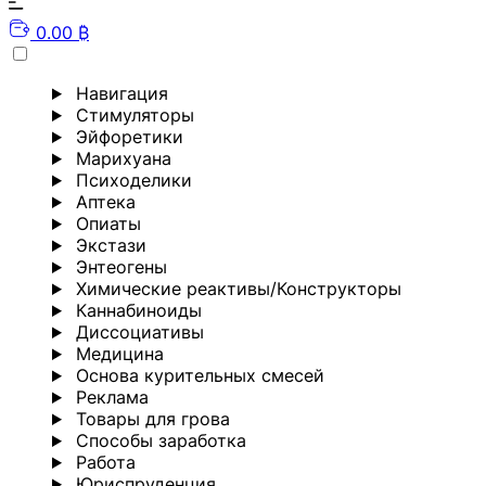
0.00 ₿
Навигация
Стимуляторы
Эйфоретики
Марихуана
Психоделики
Аптека
Опиаты
Экстази
Энтеогены
Химические реактивы/Конструкторы
Каннабиноиды
Диссоциативы
Медицина
Основа курительных смесей
Реклама
Товары для грова
Способы заработка
Работа
Юриспруденция