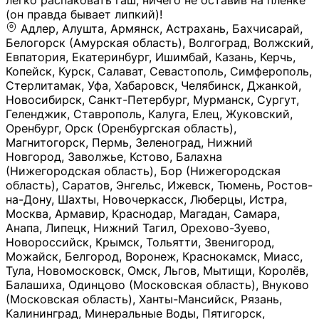
легко распаковать гаш, ничего не оставив на плёнке
(он правда бывает липкий)!
Адлер, Алушта, Армянск, Астрахань, Бахчисарай,
Белогорск (Амурская область), Волгоград, Волжский,
Евпатория, Екатеринбург, Ишимбай, Казань, Керчь,
Копейск, Курск, Салават, Севастополь, Симферополь,
Стерлитамак, Уфа, Хабаровск, Челябинск, Джанкой,
Новосибирск, Санкт-Петербург, Мурманск, Сургут,
Геленджик, Ставрополь, Калуга, Елец, Жуковский,
Оренбург, Орск (Оренбургская область),
Магнитогорск, Пермь, Зеленоград, Нижний
Новгород, Заволжье, Кстово, Балахна
(Нижегородская область), Бор (Нижегородская
область), Саратов, Энгельс, Ижевск, Тюмень, Ростов-
на-Дону, Шахты, Новочеркасск, Люберцы, Истра,
Москва, Армавир, Краснодар, Магадан, Самара,
Анапа, Липецк, Нижний Тагил, Орехово-Зуево,
Новороссийск, Крымск, Тольятти, Звенигород,
Можайск, Белгород, Воронеж, Краснокамск, Миасс,
Тула, Новомосковск, Омск, Льгов, Мытищи, Королёв,
Балашиха, Одинцово (Московская область), Внуково
(Московская область), Ханты-Мансийск, Рязань,
Калининград, Минеральные Воды, Пятигорск,