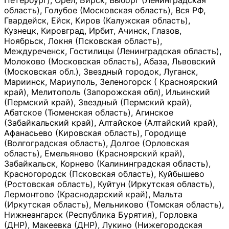
Петербург), Орёл, Бирск, Выборг (Ленинградская
область), Голубое (Московская область), Вся РФ,
Гвардейск, Ейск, Киров (Калужская область),
Кузнецк, Кировград, Ирбит, Ачинск, Глазов,
Ноябрьск, Локня (Псковская область),
Междуреченск, Гостилицы (Ленинградская область),
Молоково (Московская область), Абаза, Львовский
(Московская обл.), Звездный городок, Луганск,
Мариинск, Мариуполь, Зеленогорск ( Красноярский
край), Мелитополь (Запорожская обл), Ильинский
(Пермский край), Звездный (Пермский край),
Абатское (Тюменская область), Агинское
(Забайкальский край), Алтайское (Алтайский край),
Афанасьево (Кировская область), Городище
(Волгоградская область), Долгое (Орловская
область), Емельяново (Красноярский край),
Забайкальск, Корнево (Калининградская область),
Красногородск (Псковская область), Куйбышево
(Ростовская область), Куйтун (Иркутская область),
Лермонтово (Краснодарский край), Мальта
(Иркутская область), Мельниково (Томская область),
Нижнеангарск (Республика Бурятия), Горловка
(ДНР), Макеевка (ДНР), Лукино (Нижегородская