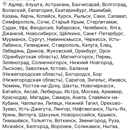
Адлер, Алушта, Астрахань, Бахчисарай, Волгоград, Волжский, Евпатория, Екатеринбург, Ишимбай, Казань, Керчь, Копейск, Курск, Рыльск, Саки, Салават, Симферополь, Сочи, Старый Крым, Стерлитамак, Судак, Уфа, Феодосия, Хабаровск, Челябинск, Ялта, Джанкой, Новосибирск, Щёлкино, Санкт-Петербург, Мурманск, Сургут, Невинномысск, Черкесск, Усть-Лабинск, Геленджик, Ставрополь, Калуга, Елец, Лебедянь, Данков, Жуковский, Оренбург, Орск (Оренбургская область), Магнитогорск, Пермь, Зеленоград, Солнечногорск, Нижний Новгород, Лысково, Заволжье, Кстово, Балахна (Нижегородская область), Богородск, Бор (Нижегородская область), Саратов, Энгельс, Ижевск, Тюмень, Ростов-на-Дону, Шахты, Новочеркасск, Батайск, Аксай, Люберцы, Истра, Москва, Армавир, Краснодар, Магадан, Самара, Анапа, Славянск-на-Кубани, Чаплыгин, Липецк, Нижний Тагил, Орехово-Зуево, Усть-Джегута, Лянтор, Нефтеюганск, Пыть-Ях, Урень, Ветлуга, Шахунья, Новороссийск, Крымск, Тимашёвск, Тольятти, Воткинск, Звенигород, Руза, Можайск, Белгород, Воронеж, Соликамск, Нытва, Лысьва (Пермский край), Чусовой, Кунгур, Краснокамск, Миасс, Губаха, Тула, Новомосковск, Донской, Омск, Льгов, Мытищи, Королёв, Ивантеевка, Балашиха, Семилуки, Кудымкар, Старый Оскол, Оса (Пермский край), Одинцово (Московская область), Ханты-Мансийск, Лабинск, Темрюк, Курганинск, Белореченск (Краснодарский край), Алупкa, Губкин, Рязань, Калининград, Усть-Илимск, Фрязино, Минеральные Воды, Пятигорск, Кострома, Ярославль, Коркино, Верхняя Пышма, Подольск, Красноярск, Смоленск, Долгопрудный, Чебоксары, Калачинск, Канск, Киров (Кировская область), Вологда, Рославль, Владивосток, Обнинск, Балабаново (Калужская область), Малоярославец, Брянск, Видное, Ярцево, Вязьма, Гагарин, Приволжск, Фурманов, Чайковский, Кинешма, Горячий Ключ, Улан-Удэ, Туймазы, Дюртюли, Альметьевск, Нефтекамск, Хадыженск, Апшеронск, Майкоп, Уссурийск, Ульяновск, Гатчина, Луга (Ленинградская область), Надым, Ногинск, Электросталь, Железнодорожный (Московская область), Бутурлиновка, Кириллов, Краснознаменск (Калиниградская область), Мышкин, Томмот, Холм, Абакан, Абдулино, Агидель, Агрыз, Адыгейск, Азнакаево, Алатырь, Алдан, Алейск, Александров, Александровск, Алексеевка (Белгородская обл.), Алексин, Амурск, Анадырь, Ангарск, Андреаполь, Анжеро-Судженск, Анива, Апатиты, Арамиль, Ардон, Арзамас, Аркадак, Арсеньев, Артём, Артёмовский, Архангельск, Асбест, Асино, Аткарск, Ахтубинск, Аша, Бабаево (Вологодская область), Бавлы (Республика Татарстан), Байкальск, Бакал, Баксан, Балаклава, Балаково (Саратовская область), Балашов (Саратовская область), Балтийск, Барабинск, Барнаул, Барыш (Ульяновская область), Бежецк, Белая Калитва (Ростовская область), Белебей, Белогорск (Крым), Белозерск, Белокуриха, Беломорск, Белоозёрский (Московская область), Белорецк (Республика Башкортостан), Кызыл, Белоярский (Ханты-Мансийский АО), Бердск, Березники (Пермский край), Берёзовский (Кемеровская область), Берёзовский (Свердловская область), Беслан, Бийск, Бикин, Билибино, Биробиджан, Благовещенск (Амурская область), Благовещенск (Башкортостан), Бобров, Богородицк, Боготол, Богучар, Бокситогорск (Ленинградская область), Бологое (Тверская область), Болхов, Большой Камень (Приморский край), Борисоглебск (Воронежская область), Боровичи (Новгородская область), Боровск, Бородино, Братск, Бронницы (Московская область), Бугульма (Республика Татарстан), Бугуруслан (Оренбургская область), Буинск, Буй, Буйнакск, Валдай, Валуйки, Велиж, Великие Луки, Великий Новгород, Великий Устюг, Вельск, Венёв, Верещагино, Верхнеуральск, Верхний Уфалей, Верхняя Салда, Верхняя Тура, Весьегонск, Вилючинск, Вихоревка, Вичуга, Владикавказ, Волгодонск, Волгореченск, Володарск, Волосово, Волчанск, Вольск, Воркута, Ворсма, Всеволожск (Ленинградская область), Вуктыл, Выкса, Высоковск, Высоцк, Вытегра, Вышний Волочёк, Вяземский, Вязники, Вятские Поляны, Нея, Шилка, Гаврилов Посад, Гаврилов-Ям, Гай, Галич, Гдов, Голицыно, Горно-Алтайск, Горнозаводск, Горняк, Городец, Гороховец, Гремячинск, Грозный, Грязи, Грязовец, Губкинский, Гуково, Гулькевичи, Гурьевск (Калининградская область), Гурьевск (Кемеровская область), Гусев, Гусь-Хрустальный, Давлеканово, Далматово, Дальнегорск, Дегтярск, Дедовск, Демидов, Дербент, Десногорск, Дзержинск, Дзержинский (Московская область), Дивногорск, Димитровград, Дмитровск, Дно, Добрянка, Долинск, Домодедово, Донецк (ДНР), Дорогобуж, Дрезна, Дубна, Дудинка, Духовщина, Дятьково, Егорьевск, Елабуга, Елизово, Ельня (Будет изменено название), Емва, Енисейск, Ермолино, Ершов, Ессентуки, Ефремов, Железноводск, Железногорск (Красноярский край), Железногорск (Курская область), Железногорск-Илимский, Жигулёвск, Жиздра, Жирновск, Жуков, Жуковка, Заводоуковск, Заволжск, Задонск, Заинск, Заозёрный, Заозёрск, Западная Двина, Заполярный, Зарайск, Заречный (Пензенская область), Заречный (Свердловская область), Заринск, Звенигово, Зверево, Зеленогорск ( Ленинградская обл. ), Зеленоградск, Зеленодольск, Зеленокумск, Зерноград, Зима, Змеиногорск, Зубцов, Ивангород, Иваново, Ивдель, Избербаш, Изобильный, Иланский, Инза, Инкерман, Инта, Ипатово, Искитим, Йошкар-Ола, Кадников, Калач, Калач-на-Дону, Калининск, Калтан, Калязин, Камбарка, Каменка (Пензенская область), Каменногорск (Ленинградская область), Каменск-Уральский, Каменск-Шахтинский, Камень-на-Оби, Камешково, Камышин, Канаш, Кандалакша, Карабаново, Карабаш, Карачаевск, Каргат, Каргополь, Карпинск, Карталы, Касимов, Касли, Каспийск, Катав-Ивановск, Катайск, Качканар, Кашин, Кашира, Кемерово, Кемь, Кизел, Кизилюрт, Кизляр, Кимовск, Кимры, Кингисепп, Кинель, Киреевск, Киренск, Киржач, Кириши, Кирово-Чепецк, Кировск (Ленинградская область), Кировск (Мурманская область), Кирсанов, Киселёвск, Кисловодск, Климовск, Клинцы, Княгинино, Ковдор, Ковров, Когалым, Козельск, Козьмодемьянск, Кола, Кологрив, Колпашево, Колпино, Кольчугино, Комсомольск, Комсомольск-на-Амуре, Конаково, Кондопога, Кондрово, Константиновск, Кораблино, Кореновск, Корсаков, Коряжма, Костерёво, Костомукша, Котельники, Котельниково, Котельнич, Котлас, Котовск, Кохма, Красноармейск (Московская область), Краснозаводск, Краснознаменск (Московская область), Краснокаменск, Краснослободск (Волгоградская область), Краснотурьинск, Красноуральск, Красный Сулин, Кремёнки, Кропоткин, Кубинка, Кувшиново (Тверская область), Кудрово, Кулебаки, Кумертау, Курлово, Куровское, Куртамыш, Курчатов, Куса, Кушва, Кыштым, Лабытнанги, Лагань, Лаишево (Республика Татарстан), Лакинск, Лангепас, Лахденпохья, Ленинск-Кузнецкий, Ленск (Республика Саха), Лермонтов (Ставропольский край), Лесозаводск (Приморский край), Лесосибирск, Ливны (Орловская область), Ликино-Дулёво, Липки (Тульская область), Лиски (Воронежская область), Лихославль, Лодейное Поле, Ломоносов (Санкт-Петербург), Лосино-Петровский, Лукоянов, Луховицы, Лыткарино, Любань (Ленинградская область), Любим, Людиново, Магас, Майский, Макаров, Малая Вишера, Малгобек, Мамадыш, Мамоново, Мантурово, Маркс, Махачкала, Мглин, Мегион, Медвежьегорск, Медногорск, Медынь, Меленки, Мелеуз, Менделеевск, Мещовск, Микунь, Миллерово, Минусинск, Миньяр, Мирный (Архангельская область), Мирный (Якутия), Михайловка (Город), Михайловск (Свердловская область), Михайловск (Ставропольский край), Могоча, Можга, Моздок, Мончегорск, Морозовск, Моршанск, Мосальск, Муравленко, Мурино, Муром, Мценск, Мыски, Набережные Челны, Навашино (Нижегородская область), Назарово (Красноярский край), Назрань, Нальчик, Наро-Фоминск, Нарткала, Нарьян-Мар, Находка, Невель (Псковская область), Невельск, Невьянск, Нелидово (Тверская область), Неман, Нерехта (Костромская область), Нерюнгри, Нестеров, Нефтегорск (Самарская область), Нефтекумск, Нижневартовск, Нижнекамск (Республика Татарстан), Нижнеудинск, Нижние Серги, Нижний Ломов, Нижняя Тура, Николаевск-на-Амуре, Никольск (Вологодская область), Никольск (Пензенская область), Новая Ладога, Новая Ляля, Новоалександровск, Новоалтайск, Нововоронеж, Новодвинск, Новозыбков, Новокубанск, Новокуйбышевск, Новомичуринск, Новопавловск, Новоржев, Новосокольники, Новотроицк, Новоульяновск, Новоуральск, Новохопёрск, Новочебоксарск, Новошахтинск, Новый Оскол, Новый Уренгой, Норильск, Нурлат, Нягань, Нязепетровск, Няндома, Облучье, Обоянь, Озёрск (Калининградская область), Озёрск (Челябинская область), Озёры, Октябрьск (Самарская область), Октябрьский (Башкортостан), Окуловка (Новгородская область), Оленегорск, Олонец, Онега, Опочка, Осинники, Осташков, Остров, Острогожск, Отрадный, Оха, Павлово, Павловск (Воронежская область), Павловск (Санкт-Петербург), Павловский Посад, Партизанск, Певек, Пенза, Первоуральск, Перевоз, Пересвет, Переславль-Залесский, Пестово (Новгородская область), Петрозаводск, Петропавловск-Камчатский, Печоры, Пикалёво, Пионерский, Питкяранта, Плавск, Плёс, Подпорожье, Покачи, Покров, Покровск, Полесск, Полысаево, Полярные Зори, Полярный, Поронайск, Порхов, Похвистнево, Почеп, Починок, Пошехонье, Правдинск, Приморск (Калининградская область), Приморско-Ахтарск, Приозерск, Прокопьевск, Протвино, Прохладный, Пугачёв, Пудож, Пустошка, Пушкино, Пущино, Пыталово, Радужный (Владимирская область), Радужный (Ханты-Мансийский АО), Райчихинск, Раменское, Рассказово, Ревда, Реж, Реутов, Родники, Россошь, Ростов (Ярославская обл.), Рошаль, Ртищево, Рубцовск, Рузаевка, Рыбинск, Рыбное, Ряжск, Салехард, Сальск, Саранск, Сарапул, Саров, Сасово, Сатка, Сафоново, Саяногорск, Саянск, Светлогорск, Светлоград, Светлый, Светогорск (Ленинградская область), Свободный, Себеж, Северобайкальск, Северодвинск, Североуральск, Сегежа, Семикаракорск, Сенгилей, Серафимович, Сергач, Сергиев Посад, Сердобск, Сертолово (Ленинградская область), Сестрорецк (Ленинградская область), Сибай, Скопин, Славгород, Сланцы, Слободской, Слюдянка, Собинка, Советск (Кировская область), Советск (Калининградская область), Советск (Тульская область), Советская Гавань, Советский (Ханты-Мансийский АО), Сокол (Вологодская область), Солигалич, Соль-Илецк, Сольцы, Сортавала, Сосенский, Сосновоборск, Сосновый Бор (Ленинградская область), Сосногорск, Спас-Клепики, Спасск-Рязанский, С