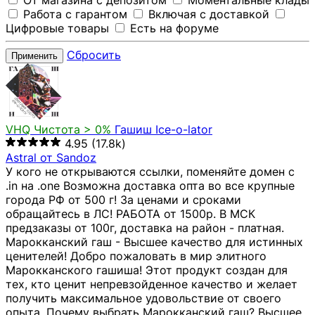
От магазина с депозитом
Моментальные клады
Работа с гарантом
Включая с доставкой
Цифровые товары
Есть на форуме
Сбросить
Применить
VHQ
Чистота > 0%
Гашиш Ice-o-lator
4.95
(17.8k)
Astral от Sandoz
У кого не открываются ссылки, поменяйте домен с
.in на .one Возможна доставка опта во все крупные
города РФ от 500 г! За ценами и сроками
обращайтесь в ЛС! РАБОТА от 1500р. В МСК
предзаказы от 100г, доставка на район - платная.
Марокканский гаш - Высшее качество для истинных
ценителей! Добро пожаловать в мир элитного
Марокканского гашиша! Этот продукт создан для
тех, кто ценит непревзойденное качество и желает
получить максимальное удовольствие от своего
опыта. Почему выбрать Марокканский гаш? Высшее