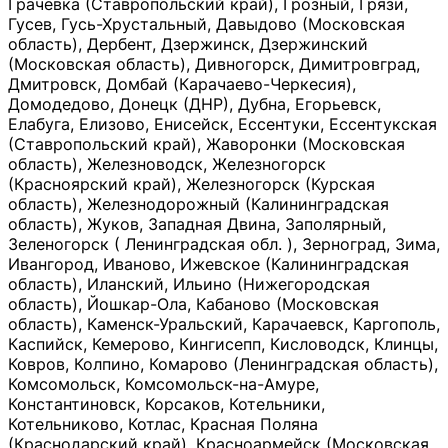
Грачевка (Ставропольский край), Грозный, Грязи,
Гусев, Гусь-Хрустальный, Давыдово (Московская
область), Дербент, Дзержинск, Дзержинский
(Московская область), Дивногорск, Димитровград,
Дмитровск, Домбай (Карачаево-Черкесия),
Домодедово, Донецк (ДНР), Дубна, Егорьевск,
Елабуга, Елизово, Енисейск, Ессентуки, Ессентукская
(Ставропольский край), Жаворонки (Московская
область), Железноводск, Железногорск
(Красноярский край), Железногорск (Курская
область), Железнодорожный (Калининградская
область), Жуков, Западная Двина, Заполярный,
Зеленогорск ( Ленинградская обл. ), Зерноград, Зима,
Ивангород, Иваново, Ижевское (Калининградская
область), Иланский, Ильино (Нижегородская
область), Йошкар-Ола, Кабаново (Московская
область), Каменск-Уральский, Карачаевск, Каргополь,
Каспийск, Кемерово, Кингисепп, Кисловодск, Клинцы,
Ковров, Колпино, Комарово (Ленинградская область),
Комсомольск, Комсомольск-на-Амуре,
Константиновск, Корсаков, Котельники,
Котельниково, Котлас, Красная Поляна
(Краснодарский край), Красноармейск (Московская