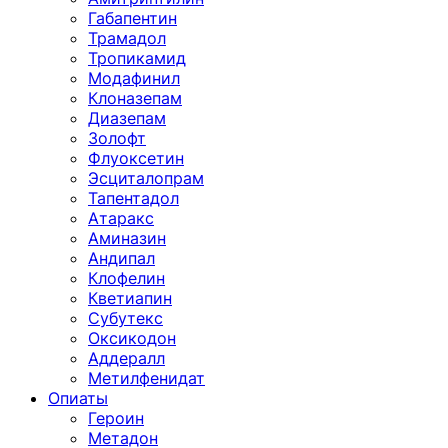
Габапентин
Трамадол
Тропикамид
Модафинил
Клоназепам
Диазепам
Золофт
Флуоксетин
Эсциталопрам
Тапентадол
Атаракс
Аминазин
Андипал
Клофелин
Кветиапин
Субутекс
Оксикодон
Аддералл
Метилфенидат
Опиаты
Героин
Метадон