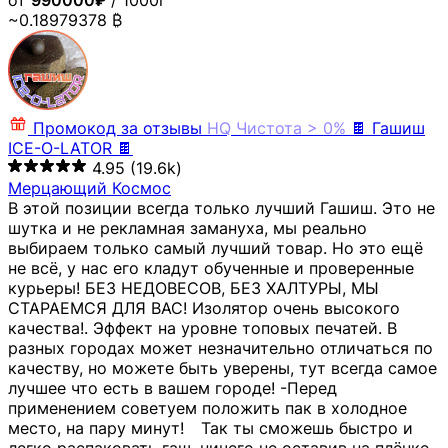
от
990000₽
/ 1000г
~0.18979378 ₿
Промокод за отзывы
HQ
Чистота > 0%
🍫 Гашиш
ICE-O-LATOR 🍫
4.95
(19.6k)
Мерцающий Космос
В этой позиции всегда только лучший Гашиш. Это не
шутка и не рекламная замануха, мы реально
выбираем только самый лучший товар. Но это ещё
не всё, у нас его кладут обученные и проверенные
курьеры! БЕЗ НЕДОВЕСОВ, БЕЗ ХАЛТУРЫ, МЫ
СТАРАЕМСЯ ДЛЯ ВАС! Изолятор очень высокого
качества!. Эффект на уровне топовых печатей. В
разных городах может незначительно отличаться по
качеству, но можете быть уверены, тут всегда самое
лучшее что есть в вашем городе! -Перед
применением советуем положить пак в холодное
место, на пару минут!⠀ Так ты сможешь быстро и