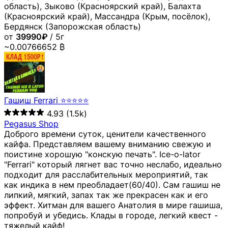
область), Зыково (Красноярский край), Балахта
(Красноярский край), Массандра (Крым, посёлок),
Бердянск (Запорожская область)
от
39990₽
/ 5г
~0.00766652 ₿
Гашиш Ferrari ⭐⭐⭐⭐⭐
4.93
(1.5k)
Pegasus Shop
Доброго времени суток, ценители качественного
кайфа. Представляем вашему вниманию свежую и
поистине хорошую "конскую печать". Ice-o-lator
"Ferrari" который лягнет вас точно неслабо, идеально
подходит для расслабительных мероприятий, так
как индика в нем преобладает(60/40). Сам гашиш не
липкий, мягкий, запах так же прекрасен как и его
эффект. Хитман для вашего Анатолия в мире гашиша,
попробуй и убедись. Клады в городе, легкий квест -
тяжелый кайф!