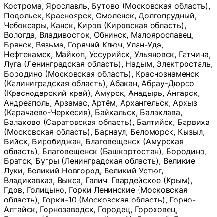
Кострома, Ярославль, Бутово (Московская область),
Подольск, Красноярск, Смоленск, Долгопрудный,
Чебоксары, Канск, Киров (Кировская область),
Вологда, Владивосток, Обнинск, Малоярославец,
Брянск, Вязьма, Горячий Ключ, Улан-Удэ,
Нефтекамск, Майкоп, Уссурийск, Ульяновск, Гатчина,
Луга (Ленинградская область), Надым, Электросталь,
Бородино (Московская область), Краснознаменск
(Калиниградская область), Абакан, Абрау-Дюрсо
(Краснодарский край), Амурск, Анадырь, Ангарск,
Андреаполь, Арзамас, Артём, Архангельск, Архыз
(Карачаево-Черкесия), Байкальск, Балаклава,
Балаково (Саратовская область), Балтийск, Барвиха
(Московская область), Барнаул, Беломорск, Кызыл,
Бийск, Биробиджан, Благовещенск (Амурская
область), Благовещенск (Башкортостан), Бородино,
Братск, Бугры (Ленинградская область), Великие
Луки, Великий Новгород, Великий Устюг,
Владикавказ, Выкса, Галич, Гвардейское (Крым),
Гдов, Голицыно, Горки Ленинские (Московская
область), Горки-10 (Московская область), Горно-
Алтайск, Горнозаводск, Городец, Гороховец,